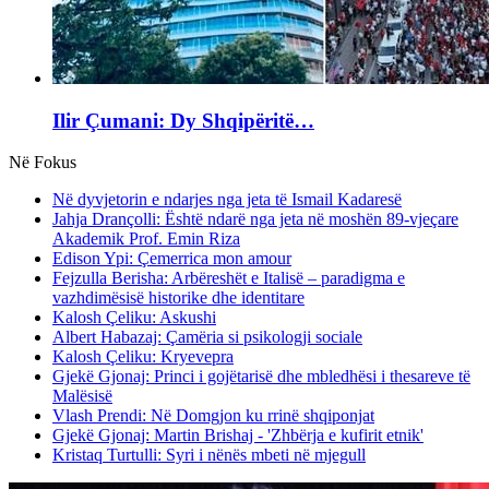
Ilir Çumani: Dy Shqipëritë…
Në Fokus
Në dyvjetorin e ndarjes nga jeta të Ismail Kadaresë
Jahja Drançolli: Është ndarë nga jeta në moshën 89-vjeçare
Akademik Prof. Emin Riza
Edison Ypi: Çemerrica mon amour
Fejzulla Berisha: Arbëreshët e Italisë – paradigma e
vazhdimësisë historike dhe identitare
Kalosh Çeliku: Askushi
Albert Habazaj: Çamëria si psikologji sociale
Kalosh Çeliku: Kryevepra
Gjekë Gjonaj: Princi i gojëtarisë dhe mbledhësi i thesareve të
Malësisë
Vlash Prendi: Në Domgjon ku rrinë shqiponjat
Gjekë Gjonaj: Martin Brishaj - 'Zhbërja e kufirit etnik'
Kristaq Turtulli: Syri i nënës mbeti në mjegull