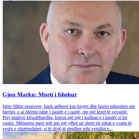
Gjon Marku: Morti i fshehur
Ishte fillim pranvere, bash atëherë kur krojet dhe lugjet mbushen me
blerim, e ai blerim ishte i pastër e i qartë, me një lezet të veçantë.
Prej maleve kësulëbardha, buron një ujë i kulluar e i pastër si lot
vashe. Mëngjesi merr jetë me një ylber që zbret në pikat e vogla të
vesës e shpërndahet, si të dojë të derdhet mbi vetullat e...