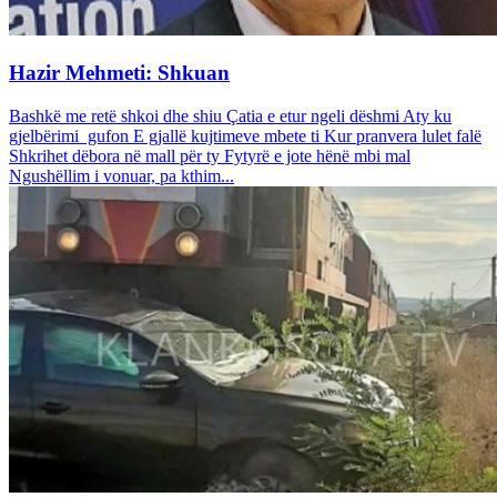
Hazir Mehmeti: Shkuan
Bashkë me retë shkoi dhe shiu Çatia e etur ngeli dëshmi Aty ku
gjelbërimi gufon E gjallë kujtimeve mbete ti Kur pranvera lulet falë
Shkrihet dëbora në mall për ty Fytyrë e jote hënë mbi mal
Ngushëllim i vonuar, pa kthim...