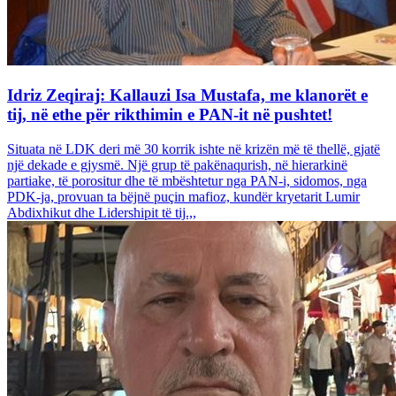
Idriz Zeqiraj: Kallauzi Isa Mustafa, me klanorët e
tij, në ethe për rikthimin e PAN-it në pushtet!
Situata në LDK deri më 30 korrik ishte në krizën më të thellë, gjatë
një dekade e gjysmë. Një grup të pakënaqurish, në hierarkinë
partiake, të porositur dhe të mbështetur nga PAN-i, sidomos, nga
PDK-ja, provuan ta bëjnë puçin mafioz, kundër kryetarit Lumir
Abdixhikut dhe Lidershipit të tij.,,