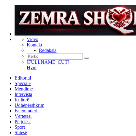
Video
Kontakt
Redaksia
[FULLNAME_CUT]
Hyni
Editorial
Speciale
Mendime
Intervista
Kulturë
Udhëpërshkrim
Faleminderit
Vërtetësi
Përjetësi
Sport
Shtesë