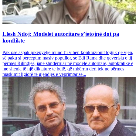
Llesh Ndoj: Modelet autoritare s’jetojnë dot pa
konflikte
Pak ose aspak pikëpyetje mund t’i vihen konkluzionit logjik që vjen,
së paku si perceptim masiv popullor, se Edi Rama dhe qeverisja e tij
përmes Rilindjes, janë shndërruar në modele autoritare, autokratike e
me shenja të një diktature të butë, që mbërrin deri tek ne përmes
maskimit ligjorë të gjendjes e veprimtarisë...