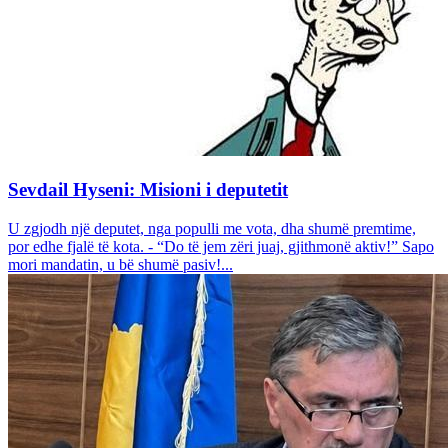
Sevdail Hyseni: Misioni i deputetit
U zgjodh një deputet, nga populli me vota, dha shumë premtime,
por edhe fjalë të kota. - “Do të jem zëri juaj, gjithmonë aktiv!” Sapo
mori mandatin, u bë shumë pasiv!...