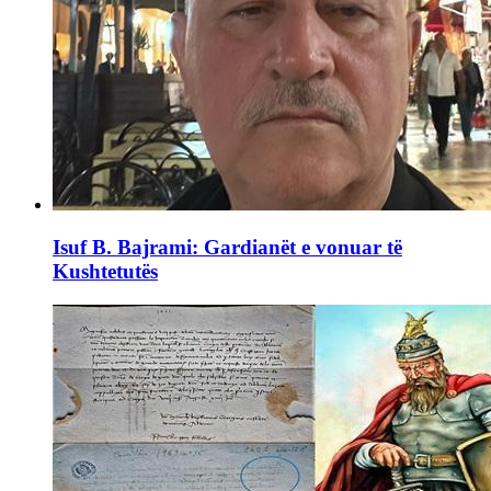
Isuf B. Bajrami: Gardianët e vonuar të
Kushtetutës