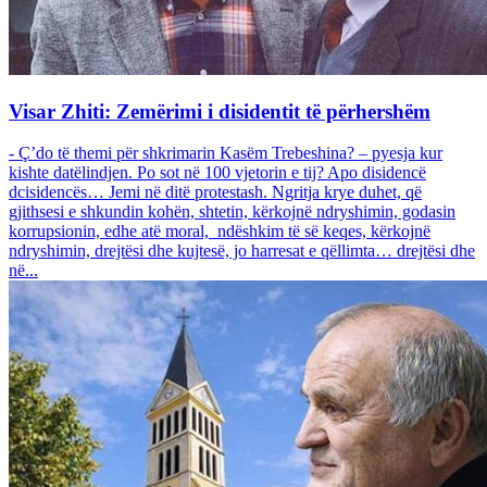
Visar Zhiti: Zemërimi i disidentit të përhershëm
- Ç’do të themi për shkrimarin Kasëm Trebeshina? – pyesja kur
kishte datëlindjen. Po sot në 100 vjetorin e tij? Apo disidencë
dcisidencës… Jemi në ditë protestash. Ngritja krye duhet, që
gjithsesi e shkundin kohën, shtetin, kërkojnë ndryshimin, godasin
korrupsionin, edhe atë moral, ndëshkim të së keqes, kërkojnë
ndryshimin, drejtësi dhe kujtesë, jo harresat e qëllimta… drejtësi dhe
në...