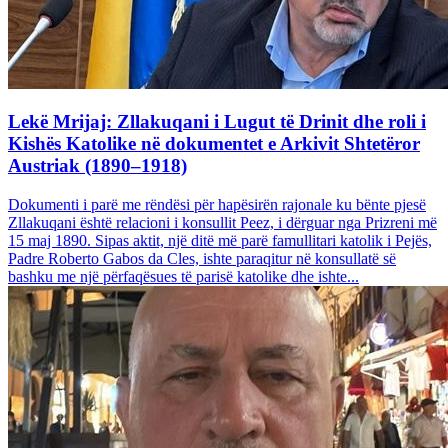
Lekë Mrijaj: Zllakuqani i Lugut të Drinit dhe roli i
Kishës Katolike në dokumentet e Arkivit Shtetëror
Austriak (1890–1918)
Dokumenti i parë me rëndësi për hapësirën rajonale ku bënte pjesë
Zllakuqani është relacioni i konsullit Peez, i dërguar nga Prizreni më
15 maj 1890. Sipas aktit, një ditë më parë famullitari katolik i Pejës,
Padre Roberto Gabos da Cles, ishte paraqitur në konsullatë së
bashku me një përfaqësues të parisë katolike dhe ishte...