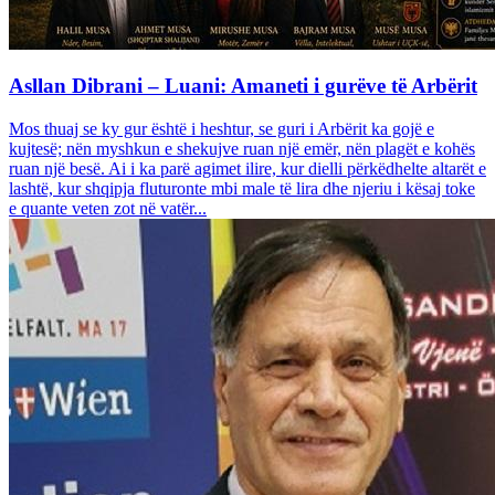
Asllan Dibrani – Luani: Amaneti i gurëve të Arbërit
Mos thuaj se ky gur është i heshtur, se guri i Arbërit ka gojë e
kujtesë; nën myshkun e shekujve ruan një emër, nën plagët e kohës
ruan një besë. Ai i ka parë agimet ilire, kur dielli përkëdhelte altarët e
lashtë, kur shqipja fluturonte mbi male të lira dhe njeriu i kësaj toke
e quante veten zot në vatër...