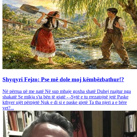
Shyqyri Fejzo: Pse më dole moj këmbëzbathur!?
Në përrua që me natë Në sup mbaje goxha shatë Duhej ruajtur nga
shakatë Se mikja s'ta bën të gjatë - -Sytë e tu rrezatojnë jetë Paske
kthyer ujët përpjetë Nuk e di si e paske gjetë Ta tha njeri a e bëre
vet?...