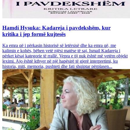
Hamdi Hysuka: Kadareja i pavdekshëm, kur
kritika i jep formë kujtesës
Ka emra që i përkasin historisë së letërsisë dhe ka emra që, me
kalimin e kohës, bëhen vetë njësi matëse të saj. Ismail Kadareja i
përket kësaj kategorie të rrallë. Vepra e tij nuk është më vetëm objekt
leximi. Ajo është kthyer në një hapësirë të gjerë interpretimi, ku
historia, miti, memoria, pushteti dhe fati shqiptar përplasen...