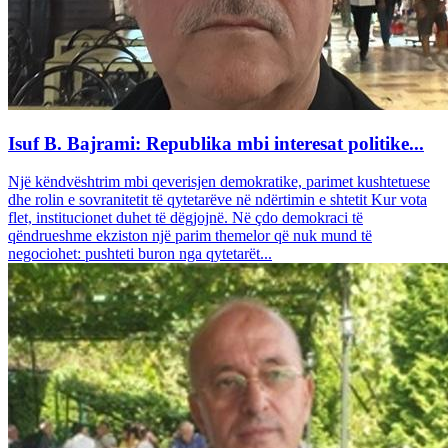
Isuf B. Bajrami: Republika mbi interesat politike...
Një këndvështrim mbi qeverisjen demokratike, parimet kushtetuese
dhe rolin e sovranitetit të qytetarëve në ndërtimin e shtetit Kur vota
flet, institucionet duhet të dëgjojnë. Në çdo demokraci të
qëndrueshme ekziston një parim themelor që nuk mund të
negociohet: pushteti buron nga qytetarët...