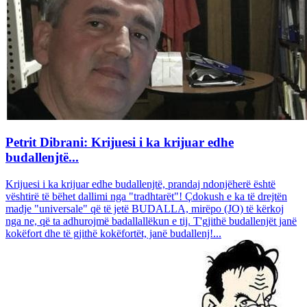
Petrit Dibrani: Krijuesi i ka krijuar edhe
budallenjtë...
Krijuesi i ka krijuar edhe budallenjtë, prandaj ndonjëherë është
vështirë të bëhet dallimi nga "tradhtarët"! Çdokush e ka të drejtën
madje "universale" që të jetë BUDALLA, mirëpo (JO) të kërkoj
nga ne, që ta adhurojmë badallallëkun e tij. T'gjithë budallenjët janë
kokëfort dhe të gjithë kokëfortët, janë budallenj!...