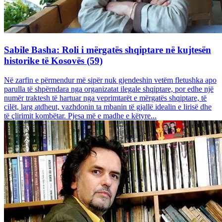
Sabile Basha: Roli i mërgatës shqiptare në kujtesën
historike të Kosovës (59)
Në zarfin e përmendur më sipër nuk gjendeshin vetëm fletushka apo
parulla të shpërndara nga organizatat ilegale shqiptare, por edhe një
numër traktesh të hartuar nga veprimtarët e mërgatës shqiptare, të
cilët, larg atdheut, vazhdonin ta mbanin të gjallë idealin e lirisë dhe
të çlirimit kombëtar. Pjesa më e madhe e këtyre...