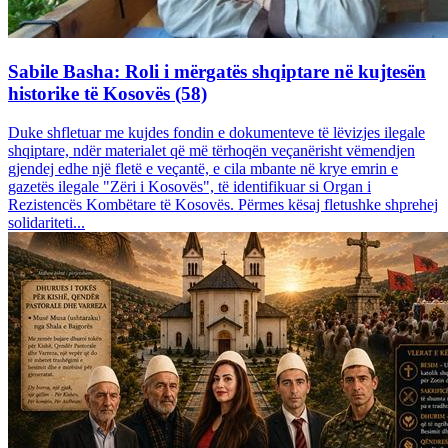
Sabile Basha: Roli i mërgatës shqiptare në kujtesën
historike të Kosovës (58)
Duke shfletuar me kujdes fondin e dokumenteve të lëvizjes ilegale
shqiptare, ndër materialet që më tërhoqën veçanërisht vëmendjen
gjendej edhe një fletë e veçantë, e cila mbante në krye emrin e
gazetës ilegale "Zëri i Kosovës", të identifikuar si Organ i
Rezistencës Kombëtare të Kosovës. Përmes kësaj fletushke shprehej
solidariteti...