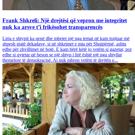
Frank Shkreli: Një drejtësi që vepron me integritet
nuk ka arsye t’i frikësohet transparencës
Liria e shtypit ka qenë dhe mbetet një nga temat që kam trajtuar më
shpesh gjatë dekadave, si në shkrimet e mia për Shqipërinë, ashtu
edhe për zhvillimet në botë. E kam bërë këtë jo vetëm si gazetar, por
edhe si qytetar që beson se një shtyp i lirë është një nga shtyllat
themelore të demokracisë. Ai nuk mbron vetëm të drejtën e...