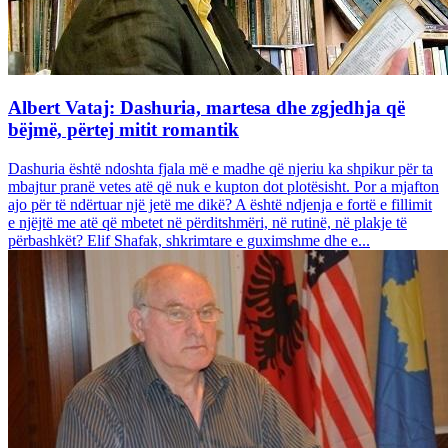
Albert Vataj: Dashuria, martesa dhe zgjedhja që
bëjmë, përtej mitit romantik
Dashuria është ndoshta fjala më e madhe që njeriu ka shpikur për ta
mbajtur pranë vetes atë që nuk e kupton dot plotësisht. Por a mjafton
ajo për të ndërtuar një jetë me dikë? A është ndjenja e fortë e fillimit
e njëjtë me atë që mbetet në përditshmëri, në rutinë, në plakje të
përbashkët? Elif Shafak, shkrimtare e guximshme dhe e...