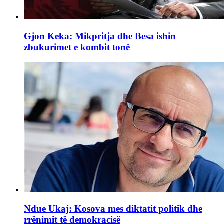
Gjon Keka: Mikpritja dhe Besa ishin
zbukurimet e kombit tonë
Ndue Ukaj: Kosova mes diktatit politik dhe
rrënimit të demokracisë