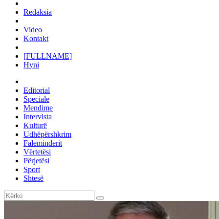
Redaksia
Video
Kontakt
[FULLNAME]
Hyni
Editorial
Speciale
Mendime
Intervista
Kulturë
Udhëpërshkrim
Faleminderit
Vërtetësi
Përjetësi
Sport
Shtesë