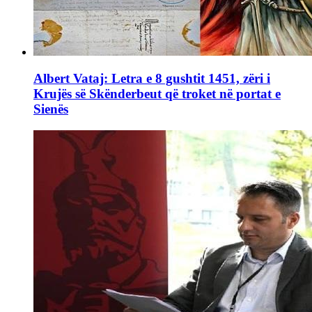
Albert Vataj: Letra e 8 gushtit 1451, zëri i
Krujës së Skënderbeut që troket në portat e
Sienës