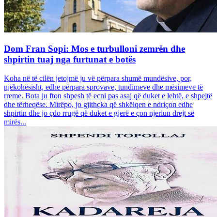
Dom Fran Sopi: Mos e turbulloni zemrën dhe
shpirtin tuaj nga furtunat e botës
Koha në të cilën jetojmë ju vë përpara shumë mundësive, por,
njëkohësisht, edhe përpara sprovave, tundimeve dhe mësimeve të
rreme. Bota ju fton shpesh të ecni pas asaj që duket e lehtë, e shpejtë
dhe tërheqëse. Mirëpo, jo gjithçka që shkëlqen e ndriçon edhe
shpirtin dhe jo çdo rrugë që duket e gjerë e çon njeriun drejt së
mirës...