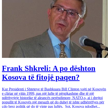
Frank Shkreli: A po dështon
Kosova të fitojë paqen?
Kur Presidenti i Shteteve të Bashkuara Bill Clinton vajti në Kosovën
e çliriar në vitin 1999, pas një lufte të përgjkashme dhe të një
ndërhyrjeje historike të aleancës perëndimore, NATO-s, ai i drejtoi
popullit të Kosovës një mesazh që do duhej të ishte udhërrëfyes për
çdo brez politik që do të vinte pas luftës. Sot, Kosova ndodhet...