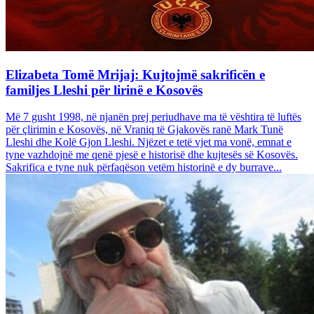
Elizabeta Tomë Mrijaj: Kujtojmë sakrificën e
familjes Lleshi për lirinë e Kosovës
Më 7 gusht 1998, në njanën prej periudhave ma të vështira të luftës
për çlirimin e Kosovës, në Vraniq të Gjakovës ranë Mark Tunë
Lleshi dhe Kolë Gjon Lleshi. Njëzet e tetë vjet ma vonë, emnat e
tyne vazhdojnë me qenë pjesë e historisë dhe kujtesës së Kosovës.
Sakrifica e tyne nuk përfaqëson vetëm historinë e dy burrave...