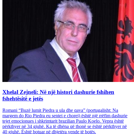
Xhelal Zejneli: Në një histori dashurie fshihen
fshehtësitë e jetës
Romani “Buzë lumit Piedra u ula dhe qava” (portugalisht: Na
margem do Rio Piedra eu sentei e chorei) është një rrëfim dashurie
tejet emocionues i shkrimtarit brazilian Paulo Koelo. Vepra është
përkthyer në 34 gjuhë. Ka të dhëna që thonë se është përkthyer në
40 gjuhë. Është botuar në dhjetëra vende të botës.