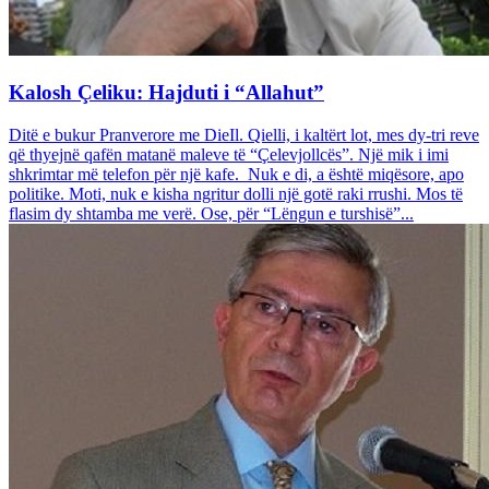
Kalosh Çeliku: Hajduti i “Allahut”
Ditë e bukur Pranverore me DieIl. Qielli, i kaltërt lot, mes dy-tri reve
që thyejnë qafën matanë maleve të “Çelevjollcës”. Një mik i imi
shkrimtar më telefon për një kafe. Nuk e di, a është miqësore, apo
politike. Moti, nuk e kisha ngritur dolli një gotë raki rrushi. Mos të
flasim dy shtamba me verë. Ose, për “Lëngun e turshisë”...