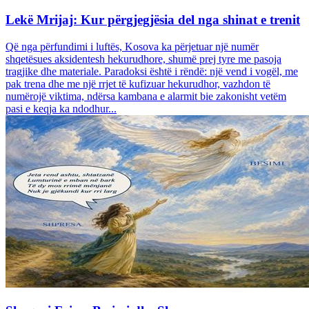
Lekë Mrijaj: Kur përgjegjësia del nga shinat e trenit
Që nga përfundimi i luftës, Kosova ka përjetuar një numër
shqetësues aksidentesh hekurudhore, shumë prej tyre me pasoja
tragjike dhe materiale. Paradoksi është i rëndë: një vend i vogël, me
pak trena dhe me një rrjet të kufizuar hekurudhor, vazhdon të
numërojë viktima, ndërsa kambana e alarmit bie zakonisht vetëm
pasi e keqja ka ndodhur...