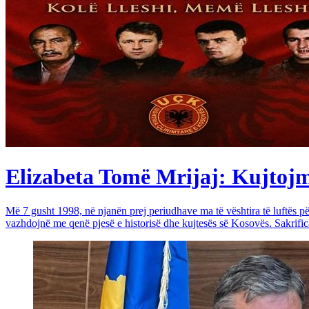
Elizabeta Tomë Mrijaj: Kujtojmë 
Më 7 gusht 1998, në njanën prej periudhave ma të vështira të luftës 
vazhdojnë me qenë pjesë e historisë dhe kujtesës së Kosovës. Sakrific