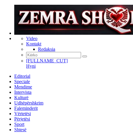
Video
Kontakt
Redaksia
[FULLNAME_CUT]
Hyni
Editorial
Speciale
Mendime
Intervista
Kulturë
Udhëpërshkrim
Faleminderit
Vërtetësi
Përjetësi
Sport
Shtesë