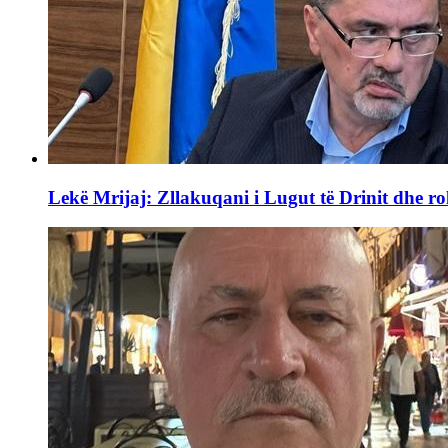
Lekë Mrijaj: Zllakuqani i Lugut të Drinit dhe ro