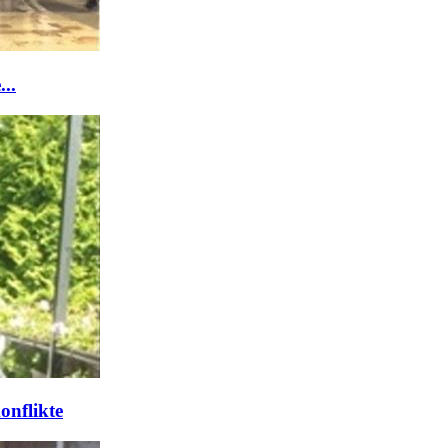
..
onflikte