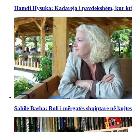
Hamdi Hysuka: Kadareja i pavdekshëm, kur kriti
Sabile Basha: Roli i mërgatës shqiptare në kujtes