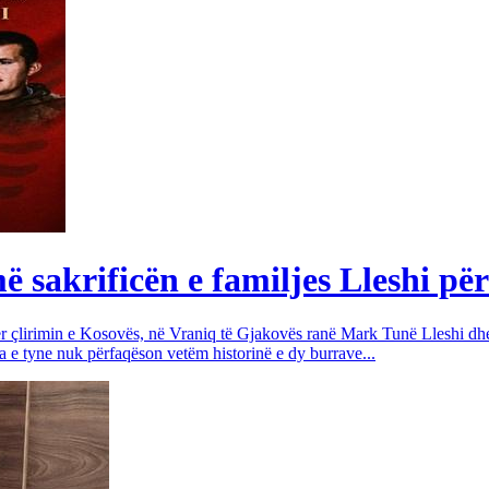
sakrificën e familjes Lleshi për
për çlirimin e Kosovës, në Vraniq të Gjakovës ranë Mark Tunë Lleshi dh
a e tyne nuk përfaqëson vetëm historinë e dy burrave...