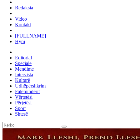
Redaksia
Video
Kontakt
[FULLNAME]
Hyni
Editorial
Speciale
Mendime
Intervista
Kulturë
Udhëpërshkrim
Faleminderit
Vërtetësi
Përjetësi
Sport
Shtesë