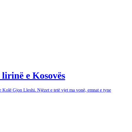
 lirinë e Kosovës
e Kolë Gjon Lleshi. Njëzet e tetë vjet ma vonë, emnat e tyne