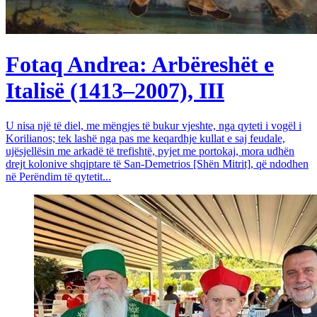
Fotaq Andrea: Arbëreshët e
Italisë (1413–2007), III
U nisa një të diel, me mëngjes të bukur vjeshte, nga qyteti i vogël i
Korilianos; tek lashë nga pas me keqardhje kullat e saj feudale,
ujësjellësin me arkadë të trefishtë, pyjet me portokaj, mora udhën
drejt kolonive shqiptare të San-Demetrios [Shën Mitrit], që ndodhen
në Perëndim të qytetit...