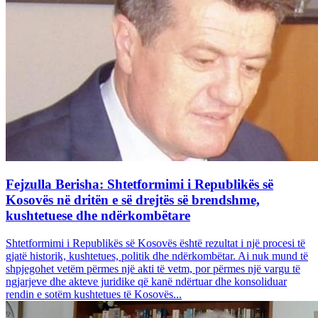
Fejzulla Berisha: Shtetformimi i Republikës së
Kosovës në dritën e së drejtës së brendshme,
kushtetuese dhe ndërkombëtare
Shtetformimi i Republikës së Kosovës është rezultat i një procesi të
gjatë historik, kushtetues, politik dhe ndërkombëtar. Ai nuk mund të
shpjegohet vetëm përmes një akti të vetm, por përmes një vargu të
ngjarjeve dhe akteve juridike që kanë ndërtuar dhe konsoliduar
rendin e sotëm kushtetues të Kosovës...