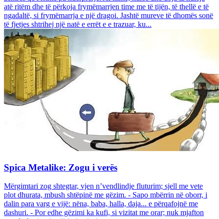
atë ritëm dhe të përkoja frymëmarrjen time me të tijën, të thellë e të
ngadaltë, si frymëmarrja e një dragoi. Jashtë mureve të dhomës sonë
të fjetjes shtrihej një natë e errët e e trazuar, ku...
Spica Metalike: Zogu i verës
Mërgimtari zog shtegtar, vjen n’vendlindje fluturim; sjell me vete
plot dhurata, mbush shtëpinë me gëzim. - Sapo mbërrin në oborr, i
dalin para varg e vijë: nëna, baba, halla, daja... e përqafojnë me
dashuri. - Por edhe gëzimi ka kufi, si vizitat me orar; nuk mjafton