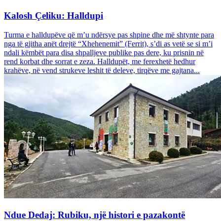
Kalosh Çeliku: Halldupi
Turma e halldupëve që m’u ndërsye pas shpine dhe më shtynte para
nga të gjitha anët drejtë “Xhehenemit” (Ferrit), s’di as vetë se si m’i
ndali këmbët para disa shpalljeve publike pas dere, ku prisnin në
rend korbat dhe sorrat e zeza. Halldupët, me ferexhetë hedhur
krahëve, në vend strukeve leshit të deleve, tirqëve me gajtana...
Ndue Dedaj: Rubiku, një histori e pazakontë