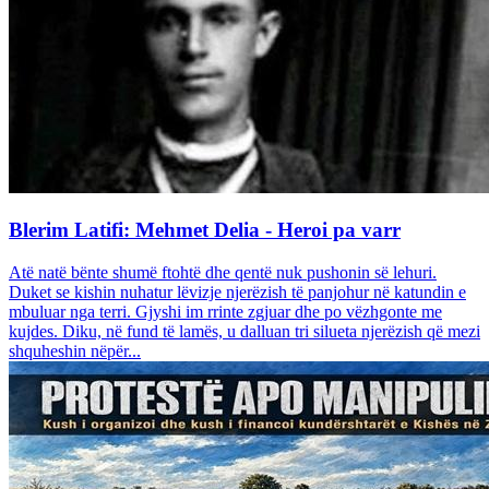
Blerim Latifi: Mehmet Delia - Heroi pa varr
Atë natë bënte shumë ftohtë dhe qentë nuk pushonin së lehuri.
Duket se kishin nuhatur lëvizje njerëzish të panjohur në katundin e
mbuluar nga terri. Gjyshi im rrinte zgjuar dhe po vëzhgonte me
kujdes. Diku, në fund të lamës, u dalluan tri silueta njerëzish që mezi
shquheshin nëpër...