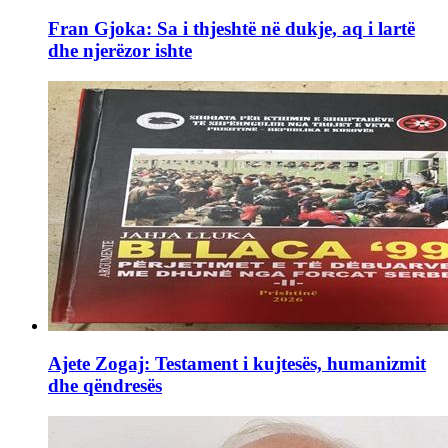
Fran Gjoka: Sa i thjeshtë në dukje, aq i lartë
dhe njerëzor ishte
Ajete Zogaj: Testament i kujtesës, humanizmit
dhe qëndresës