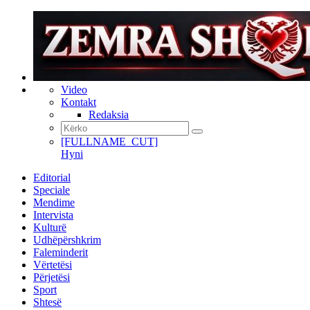
Video
Kontakt
Redaksia
[FULLNAME_CUT]
Hyni
Editorial
Speciale
Mendime
Intervista
Kulturë
Udhëpërshkrim
Faleminderit
Vërtetësi
Përjetësi
Sport
Shtesë