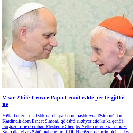
Visar Zhiti: Letra e Papa Leonit është për të gjithë
ne
Vëlla i nderuar! - i shkruan Papa Leoni bashkëvuajtësit tonë, tani
Kardinalit dom Ernest Simoni, që është rikthyer atje ku ka qenë i
burgosur dhe po mban Meshën e Shenjtë. Vëlla i nderuar, - i thotë.
Sa mallëngjyes është mallëngjimi i Tij! Njerëzor, që arrin qiejt… Dy