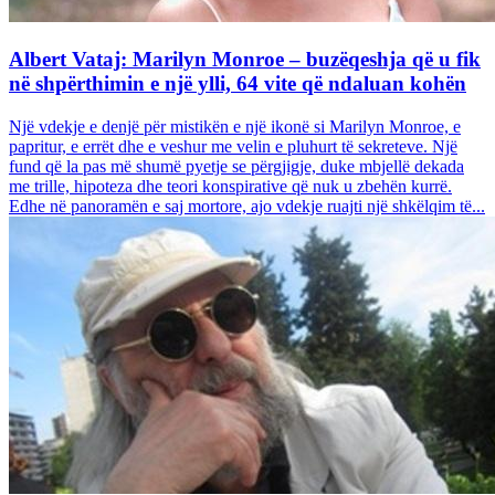
Albert Vataj: Marilyn Monroe – buzëqeshja që u fik
në shpërthimin e një ylli, 64 vite që ndaluan kohën
Një vdekje e denjë për mistikën e një ikonë si Marilyn Monroe, e
papritur, e errët dhe e veshur me velin e pluhurt të sekreteve. Një
fund që la pas më shumë pyetje se përgjigje, duke mbjellë dekada
me trille, hipoteza dhe teori konspirative që nuk u zbehën kurrë.
Edhe në panoramën e saj mortore, ajo vdekje ruajti një shkëlqim të...