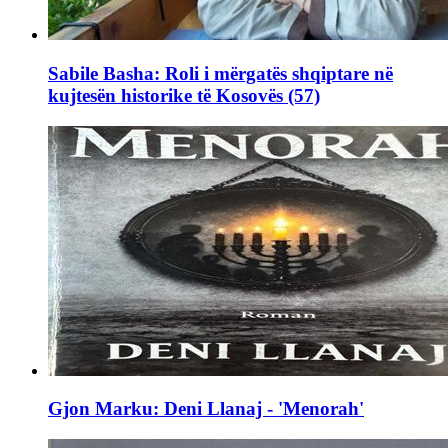
Sabile Basha: Roli i mërgatës shqiptare në
kujtesën historike të Kosovës (57)
Gjon Marku: Deni Llanaj - 'Menorah'