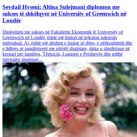
Sevdail Hyseni: Altina Sulejmani diplomon me
sukses të shkëlqyer në University of Greenwich në
Londër
Diplomimi me sukses në Fakultetin Ekonomik të University of
Greenwich në Londër, është një histori që tejkalon suksesin
individual. Ai, është një dëshmi e fuqisë së dijes, e përkushtimit dhe
e lidhjes së pandërprerë me rrënjët shqiptare, duke u shndërruar në
krenari për familjen, Tërnocin, Luginën e Preshevës dhe gjithë
mërgatën shqiptare...