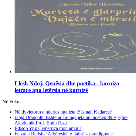
Llesh Ndoj: Qenësia dhe poetika - korniza
letrare apo letërsia në kornizë
Në Fokus
Në dyvjetorin e ndarjes nga jeta të Ismail Kadaresë
Jahja Drançolli: Është ndarë nga jeta në moshën 89-vjeçare
Akademik Prof. Emin Riza
Edison Ypi: Çemerrica mon amour
Fejzulla Berisha: Arbëreshët e Italisë – paradigma e