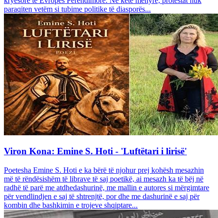
kryesore të Evropës Perëndimore. Në këtë mënyrë, protestat nuk
paraqiten vetëm si tubime politike të diasporës...
Viron Kona: Emine S. Hoti - 'Luftëtari i lirisë'
Poetesha Emine S. Hoti e ka bërë të njohur prej kohësh mesazhin
më të rëndësishëm të librave të saj poetikë, ai mesazh ka të bëj në
radhë të parë me atdhedashurinë, me mallin e autores si mërgimtare
për vendlindjen e saj të shtrenjtë, por dhe me dashurinë e saj për
kombin dhe bashkimin e trojeve shqiptare...