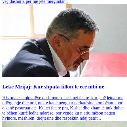
veç dashuria për një jetë mërgimtar...
Lekë Mrijaj: Kur shpata fillon të ecë mbi ne
Historia e shqiptarëve dëshmon se besimet fetare, kur janë jetuar me
ndërgjegje dhe urti, nuk e kanë penguar përkatësinë kombëtare, por
e kanë pasuruar atë. Kultet fetare pra, Kishat dhe xhamitë nuk duhet
të bëhen kurrë ledhe ndarëse, por vende ku njeriu mëson paqen
hyjnore, mëshirën, drejtësinë dhe respektin ndaj tjetrit...