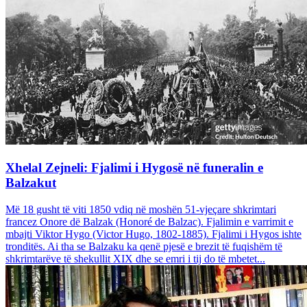
Xhelal Zejneli: Fjalimi i Hygosë në funeralin e
Balzakut
Më 18 gusht të viti 1850 vdiq në moshën 51-vjeçare shkrimtari
francez Onore dë Balzak (Honoré de Balzac). Fjalimin e varrimit e
mbajti Viktor Hygo (Victor Hugo, 1802-1885). Fjalimi i Hygos ishte
tronditës. Ai tha se Balzaku ka qenë pjesë e brezit të fuqishëm të
shkrimtarëve të shekullit XIX dhe se emri i tij do të mbetet...