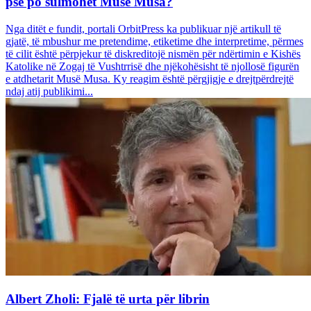
pse po sulmohet Musë Musa?
Nga ditët e fundit, portali OrbitPress ka publikuar një artikull të
gjatë, të mbushur me pretendime, etiketime dhe interpretime, përmes
të cilit është përpjekur të diskreditojë nismën për ndërtimin e Kishës
Katolike në Zogaj të Vushtrrisë dhe njëkohësisht të njollosë figurën
e atdhetarit Musë Musa. Ky reagim është përgjigje e drejtpërdrejtë
ndaj atij publikimi...
Albert Zholi: Fjalë të urta për librin