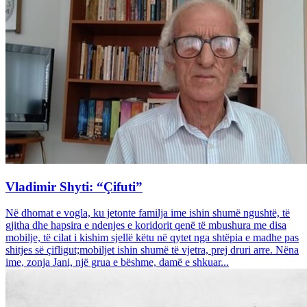
Vladimir Shyti: “Çifuti”
Në dhomat e vogla, ku jetonte familja ime ishin shumë ngushtë, të
gjitha dhe hapsira e ndenjes e koridorit qenë të mbushura me disa
mobilje, të cilat i kishim sjellë këtu në qytet nga shtëpia e madhe pas
shitjes së çifligut;mobiljet ishin shumë të vjetra, prej druri arre. Nëna
ime, zonja Jani, një grua e bëshme, damë e shkuar...