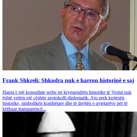
Frank Shkreli: Shkodra nuk e harron historinë e saj
Hapja e një konsullate serbe në kryeqendrën historike të Veriut nuk
është vetëm një çështje protokolli diplomatik. Ajo prek kujtesën
historike, simbolikën kombëtare dhe të drejtën e qytetarëve për të
kërkuar transparencë...