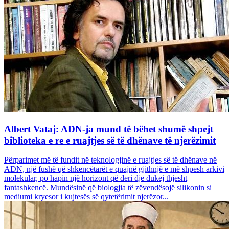
Albert Vataj: ADN-ja mund të bëhet shumë shpejt
biblioteka e re e ruajtjes së të dhënave të njerëzimit
Përparimet më të fundit në teknologjinë e ruajtjes së të dhënave në
ADN, një fushë që shkencëtarët e quajnë gjithnjë e më shpesh arkivi
molekular, po hapin një horizont që deri dje dukej thjesht
fantashkencë. Mundësinë që biologjia të zëvendësojë silikonin si
mediumi kryesor i kujtesës së qytetërimit njerëzor...