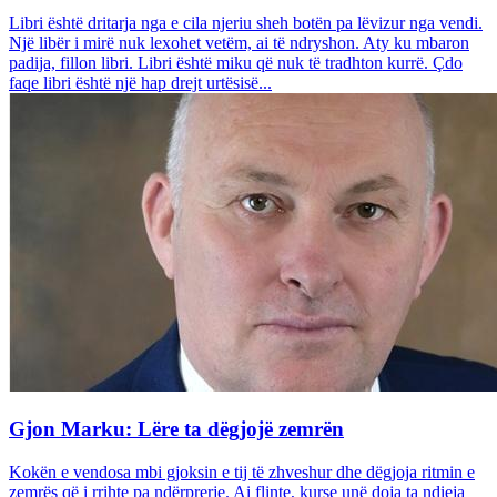
Libri është dritarja nga e cila njeriu sheh botën pa lëvizur nga vendi.
Një libër i mirë nuk lexohet vetëm, ai të ndryshon. Aty ku mbaron
padija, fillon libri. Libri është miku që nuk të tradhton kurrë. Çdo
faqe libri është një hap drejt urtësisë...
Gjon Marku: Lëre ta dëgjojë zemrën
Kokën e vendosa mbi gjoksin e tij të zhveshur dhe dëgjoja ritmin e
zemrës që i rrihte pa ndërprerje. Ai flinte, kurse unë doja ta ndieja