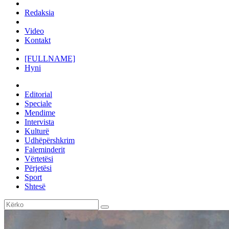
Redaksia
Video
Kontakt
[FULLNAME]
Hyni
Editorial
Speciale
Mendime
Intervista
Kulturë
Udhëpërshkrim
Faleminderit
Vërtetësi
Përjetësi
Sport
Shtesë