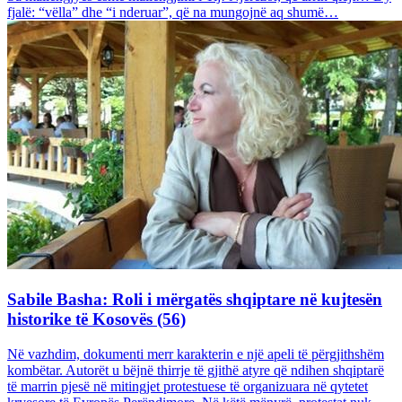
fjalë: “vëlla” dhe “i nderuar”, që na mungojnë aq shumë…
Sabile Basha: Roli i mërgatës shqiptare në kujtesën
historike të Kosovës (56)
Në vazhdim, dokumenti merr karakterin e një apeli të përgjithshëm
kombëtar. Autorët u bëjnë thirrje të gjithë atyre që ndihen shqiptarë
të marrin pjesë në mitingjet protestuese të organizuara në qytetet