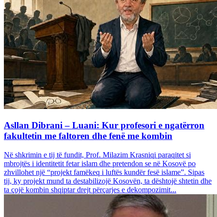
Asllan Dibrani – Luani: Kur profesori e ngatërron
fakultetin me faltoren dhe fenë me kombin
Në shkrimin e tij të fundit, Prof. Milazim Krasniqi paraqitet si
mbrojtës i identitetit fetar islam dhe pretendon se në Kosovë po
zhvillohet një “projekt famëkeq i luftës kundër fesë islame”. Sipas
tij, ky projekt mund ta destabilizojë Kosovën, ta dështojë shtetin dhe
ta çojë kombin shqiptar drejt përçarjes e dekompozimit...