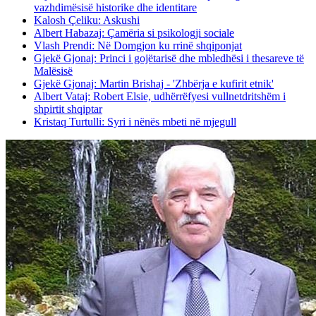
vazhdimësisë historike dhe identitare
Kalosh Çeliku: Askushi
Albert Habazaj: Çamëria si psikologji sociale
Vlash Prendi: Në Domgjon ku rrinë shqiponjat
Gjekë Gjonaj: Princi i gojëtarisë dhe mbledhësi i thesareve të
Malësisë
Gjekë Gjonaj: Martin Brishaj - 'Zhbërja e kufirit etnik'
Albert Vataj: Robert Elsie, udhërrëfyesi vullnetdritshëm i
shpirtit shqiptar
Kristaq Turtulli: Syri i nënës mbeti në mjegull