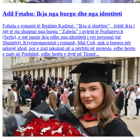
Adil Fetahu: Ikja nga burgu dhe nga identiteti
Fabula e romanit të Ibrahim Kadriut: ‘’Ikja si shpëtim’’, është ikja i
një të riu shqiptar nga burgu ‘’Zabela’’ i qytetit të Pozharevcit
(Serbi), e më pastaj ikja edhe nga identiteti i vet personal (në
Shqipëri). Kryeprotagonisti i romanit, Mal Coli, nuk u burgos për
ndonjë ideal, por e zuri taksirati që u përfshi në protesta, edhe herën
e parë në Prishtinë, edhe herën e dytë në Tiranë...