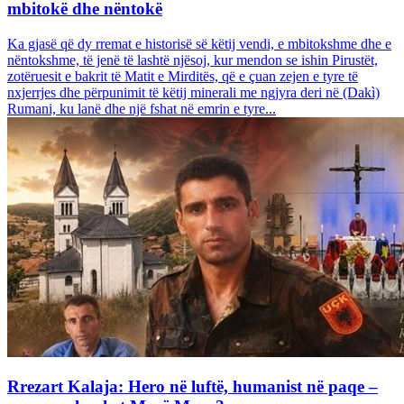
mbitokë dhe nëntokë
Ka gjasë që dy rremat e historisë së këtij vendi, e mbitokshme dhe e
nëntokshme, të jenë të lashtë njësoj, kur mendon se ishin Pirustët,
zotëruesit e bakrit të Matit e Mirditës, që e çuan zejen e tyre të
nxjerrjes dhe përpunimit të këtij minerali me ngjyra deri në (Dakì)
Rumani, ku lanë dhe një fshat në emrin e tyre...
Rrezart Kalaja: Hero në luftë, humanist në paqe –