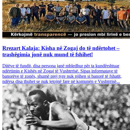
Rrezart Kalaja: Kisha në Zogaj do të ndërtohet –
trashëgimia jonë nuk mund të fshihet!
Ditëve të fundit, disa persona janë mbledhur për ta kundërshtuar
ndërtimin e Kishës në Zogaj të Vushtrrisë. Sipas informatave të
banorëve të zonës, shumë prej tyre nuk njihen si banorë të fshatit,
ndërsa disa thuhet se nuk jetojnë fare në komunën e Vushtrrisë...