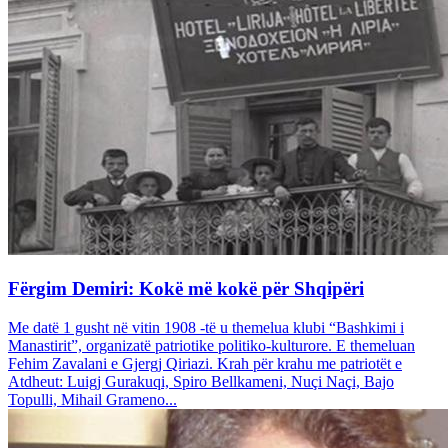
Fërgim Demiri: Kokë më kokë për Shqipëri
Me datë 1 gusht në vitin 1908 -të u themelua klubi “Bashkimi i
Manastirit”, organizatë patriotike politiko-kulturore. E themeluan
Fehim Zavalani e Gjergj Qiriazi. Krah për krahu me patriotët e
Atdheut: Luigj Gurakuqi, Spiro Bellkameni, Nuçi Naçi, Bajo
Topulli, Mihail Grameno...