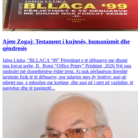
Ajete Zogaj: Testament i kujtesës, humanizmit dhe
qëndresës
Jahja Lluka, “BLLACA ‘99” Përjetimet e të dëbuarve me dhunë
nga forcat serbe, II, Botoi “Office Printy” Prishtinë, 2026 Një nga
simbolet më domethënëse është treni. Ai nuk përfaqëson thjeshtë
largimin fizik të të dëbuarve, por ndarjen mes dy botëve: asaj që
mbetet pas, e mbushur me kujtime, dhe asaj që i pret në vazhdim, të
panjohur dhe të pasigurtë...