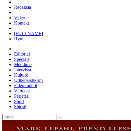
Redaksia
Video
Kontakt
[FULLNAME]
Hyni
Editorial
Speciale
Mendime
Intervista
Kulturë
Udhëpërshkrim
Faleminderit
Vërtetësi
Përjetësi
Sport
Shtesë