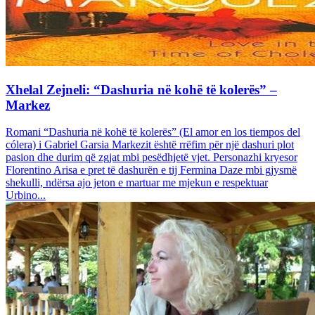
Xhelal Zejneli: “Dashuria në kohë të kolerës” –
Markez
Romani “Dashuria në kohë të kolerës” (El amor en los tiempos del
cólera) i Gabriel Garsia Markezit është rrëfim për një dashuri plot
pasion dhe durim që zgjat mbi pesëdhjetë vjet. Personazhi kryesor
Florentino Arisa e pret të dashurën e tij Fermina Daze mbi gjysmë
shekulli, ndërsa ajo jeton e martuar me mjekun e respektuar
Urbino...