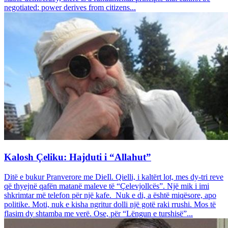
negotiated: power derives from citizens...
Kalosh Çeliku: Hajduti i “Allahut”
Ditë e bukur Pranverore me DieIl. Qielli, i kaltërt lot, mes dy-tri reve
që thyejnë qafën matanë maleve të “Çelevjollcës”. Një mik i imi
shkrimtar më telefon për një kafe. Nuk e di, a është miqësore, apo
politike. Moti, nuk e kisha ngritur dolli një gotë raki rrushi. Mos të
flasim dy shtamba me verë. Ose, për “Lëngun e turshisë”...