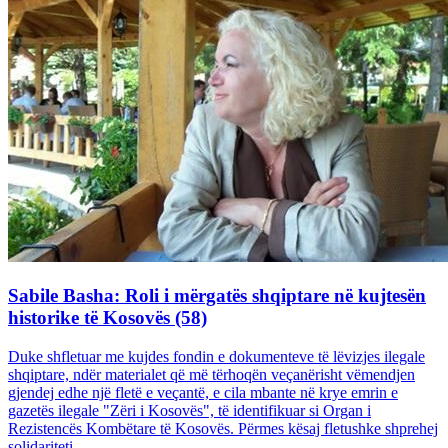
Sabile Basha: Roli i mërgatës shqiptare në kujtesën
historike të Kosovës (58)
Duke shfletuar me kujdes fondin e dokumenteve të lëvizjes ilegale
shqiptare, ndër materialet që më tërhoqën veçanërisht vëmendjen
gjendej edhe një fletë e veçantë, e cila mbante në krye emrin e
gazetës ilegale "Zëri i Kosovës", të identifikuar si Organ i
Rezistencës Kombëtare të Kosovës. Përmes kësaj fletushke shprehej
solidariteti...