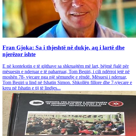
Fran Gjoka: Sa i thjeshtë në dukje, aq i lartë dhe
njerëzor ishte
E në kontekstin e të gjithave sa shkruajtëm më lart, bëjmë fjalë për
mësuesin e nderuar e të paharruar, Tom Beqiri, i cili ndërroi jetë në
moshën 78- vjeçare nga një sëmundje e rëndë. Mësuesi i nderuar,
Tom Beqiri u lind në fshatin Simon. Shkollën fillore dhe 7-vjeçare e
kreu në fshatin e tij të lindjes...