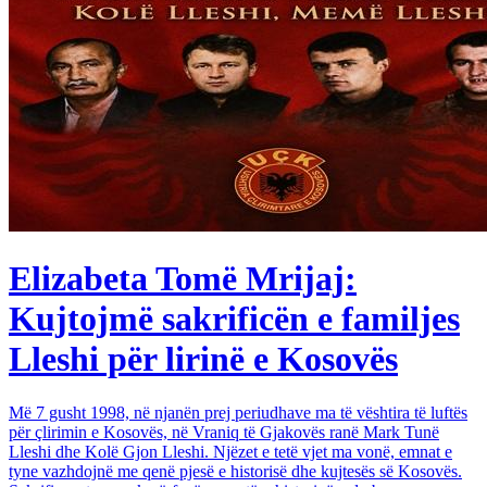
Elizabeta Tomë Mrijaj:
Kujtojmë sakrificën e familjes
Lleshi për lirinë e Kosovës
Më 7 gusht 1998, në njanën prej periudhave ma të vështira të luftës
për çlirimin e Kosovës, në Vraniq të Gjakovës ranë Mark Tunë
Lleshi dhe Kolë Gjon Lleshi. Njëzet e tetë vjet ma vonë, emnat e
tyne vazhdojnë me qenë pjesë e historisë dhe kujtesës së Kosovës.