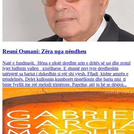
Resmi Osmani: Zëra nga nëndheu
Natë e fundmajit. Hëna e plotë derdhte arin e dritës së saj dhe rrotul
lyjet hidhnin vallen xixëlluese. E shumë prej tyre derdheshin
tatëpjetë sa bariut i dukedhin si një shi yjesh. Flladi kishte amzën e
trëndelinës. Delet kullosnin,kumborët tingëllonin dhe bariu nisi ti
binte fyellit me një melodi trimërore. Papritur, atij ju bë se dëgjoi...