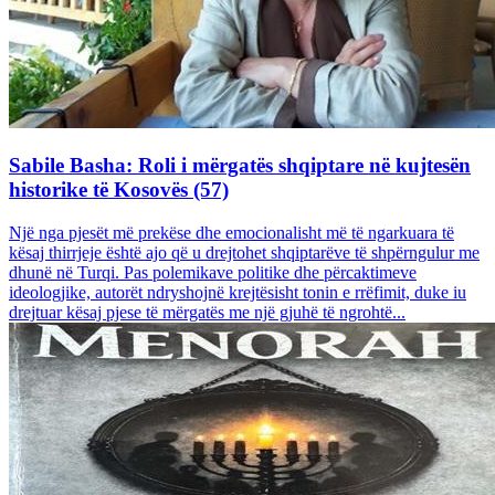
Sabile Basha: Roli i mërgatës shqiptare në kujtesën
historike të Kosovës (57)
Një nga pjesët më prekëse dhe emocionalisht më të ngarkuara të
kësaj thirrjeje është ajo që u drejtohet shqiptarëve të shpërngulur me
dhunë në Turqi. Pas polemikave politike dhe përcaktimeve
ideologjike, autorët ndryshojnë krejtësisht tonin e rrëfimit, duke iu
drejtuar kësaj pjese të mërgatës me një gjuhë të ngrohtë...