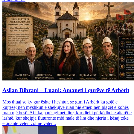
Asllan Dibrani – Luani: Amaneti i gurëve të Arbërit
Mos thuaj se ky gur është i heshtur, se guri i Arbërit ka gojë e
kujtesë; nën myshkun e shekujve ruan një emër, nën plagët e kohës
ruan një besë. Ai i ka parë agimet ilire, kur dielli përkëdhelte altarët e
lashtë, kur shqipja fluturonte mbi male të lira dhe njeriu i kësaj toke
e quante veten zot në vatër...