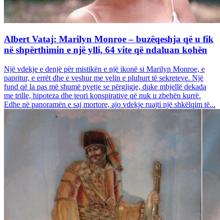
Albert Vataj: Marilyn Monroe – buzëqeshja që u fik
në shpërthimin e një ylli, 64 vite që ndaluan kohën
Një vdekje e denjë për mistikën e një ikonë si Marilyn Monroe, e
papritur, e errët dhe e veshur me velin e pluhurt të sekreteve. Një
fund që la pas më shumë pyetje se përgjigje, duke mbjellë dekada
me trille, hipoteza dhe teori konspirative që nuk u zbehën kurrë.
Edhe në panoramën e saj mortore, ajo vdekje ruajti një shkëlqim të...