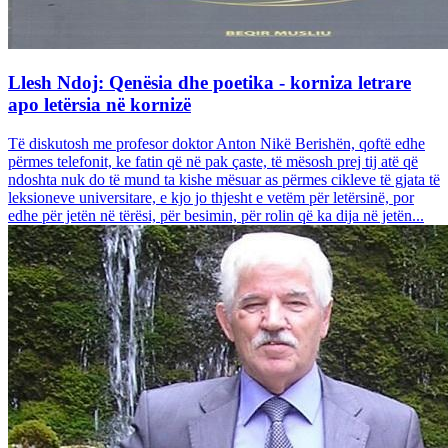
Llesh Ndoj: Qenësia dhe poetika - korniza letrare
apo letërsia në kornizë
Të diskutosh me profesor doktor Anton Nikë Berishën, qoftë edhe
përmes telefonit, ke fatin që në pak çaste, të mësosh prej tij atë që
ndoshta nuk do të mund ta kishe mësuar as përmes cikleve të gjata të
leksioneve universitare, e kjo jo thjesht e vetëm për letërsinë, por
edhe për jetën në tërësi, për besimin, për rolin që ka dija në jetën...