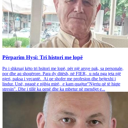
Përparim Hysi: Tri histori me lopë
Po i shkruaj këto tri hsitori me lopë, për një arsye pak, sa personale,
por dhe aq shoqërore. Para dy ditësh, në FIER, u nda nga jeta një
njeri, paksa i veçantë. Ai qe shofer me profesion dhe bejtexhi i
lindur. Unë, ngaqë e njihja mirë, e kam quajtur"Njeriu që të hiqte
stresin". Dhe i tillë ka qenë dhe ka mbetur në mendjet e...