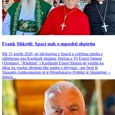
Frank Shkreli: Spaçi nuk e mposhti shpirtin
Më 31 korrik 2026, në ish-burgun e Spaçit u celebrua mesha e
udhëhequr nga Kardinali shqiptar, Hirësia e Tij Ernest Simoni
(Troshani). "Rikthimi" i Kardinalit Ernest Simoni në vendin ku
dikur ka vuajtur dënimin dhe punën e detyruar --me ftesë të
Shoqatës Antikomuniste të të Përndjekurve Politikë të Shqipërisë --
shënoi...