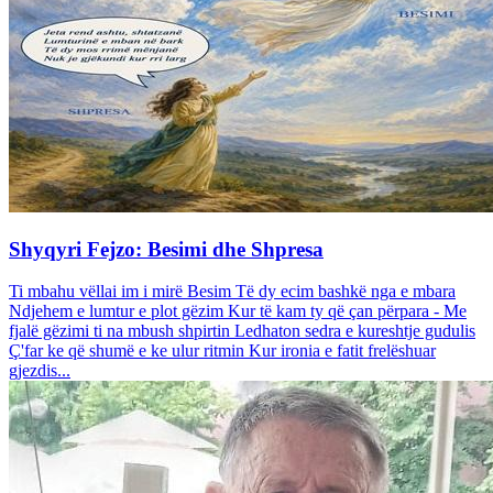
Shyqyri Fejzo: Besimi dhe Shpresa
Ti mbahu vëllai im i mirë Besim Të dy ecim bashkë nga e mbara
Ndjehem e lumtur e plot gëzim Kur të kam ty që çan përpara - Me
fjalë gëzimi ti na mbush shpirtin Ledhaton sedra e kureshtje gudulis
Ç'far ke që shumë e ke ulur ritmin Kur ironia e fatit frelëshuar
gjezdis...