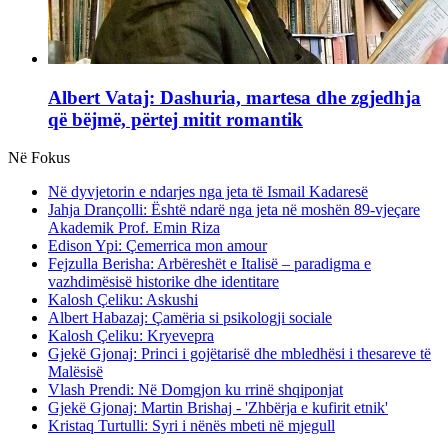
Albert Vataj: Dashuria, martesa dhe zgjedhja
që bëjmë, përtej mitit romantik
Në Fokus
Në dyvjetorin e ndarjes nga jeta të Ismail Kadaresë
Jahja Drançolli: Është ndarë nga jeta në moshën 89-vjeçare
Akademik Prof. Emin Riza
Edison Ypi: Çemerrica mon amour
Fejzulla Berisha: Arbëreshët e Italisë – paradigma e
vazhdimësisë historike dhe identitare
Kalosh Çeliku: Askushi
Albert Habazaj: Çamëria si psikologji sociale
Kalosh Çeliku: Kryevepra
Gjekë Gjonaj: Princi i gojëtarisë dhe mbledhësi i thesareve të
Malësisë
Vlash Prendi: Në Domgjon ku rrinë shqiponjat
Gjekë Gjonaj: Martin Brishaj - 'Zhbërja e kufirit etnik'
Kristaq Turtulli: Syri i nënës mbeti në mjegull