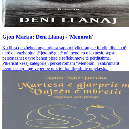
Gjon Marku: Deni Llanaj - 'Menorah'
Ka libra që zbehen nga kujtesa sapo mbyllet faqja e fundit, dhe ka të
tjerë që vazhdojnë të jetojnë gjatë në mendjen e lexuesit, sepse
personazhet e tyre bëhen pjesë e reflektimeve të përditshme.
Pikërisht kësaj kategorie i përket romani "Menorah" i shkrimtarit
Deni Llanaj - një vepër që nuk të fton thjesht të ndjekësh...