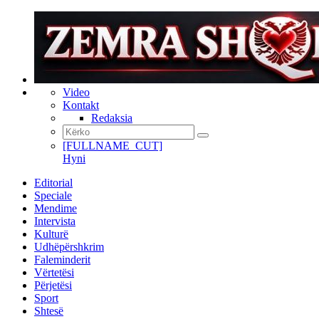
Video
Kontakt
Redaksia
[FULLNAME_CUT]
Hyni
Editorial
Speciale
Mendime
Intervista
Kulturë
Udhëpërshkrim
Faleminderit
Vërtetësi
Përjetësi
Sport
Shtesë