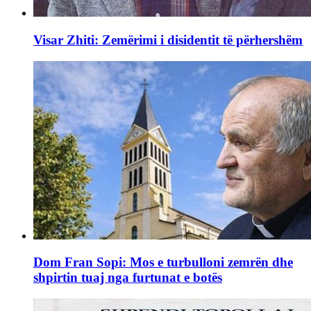
Visar Zhiti: Zemërimi i disidentit të përhershëm
Dom Fran Sopi: Mos e turbulloni zemrën dhe
shpirtin tuaj nga furtunat e botës