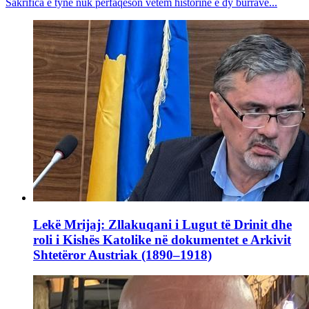
Sakrifica e tyne nuk përfaqëson vetëm historinë e dy burrave...
Lekë Mrijaj: Zllakuqani i Lugut të Drinit dhe
roli i Kishës Katolike në dokumentet e Arkivit
Shtetëror Austriak (1890–1918)