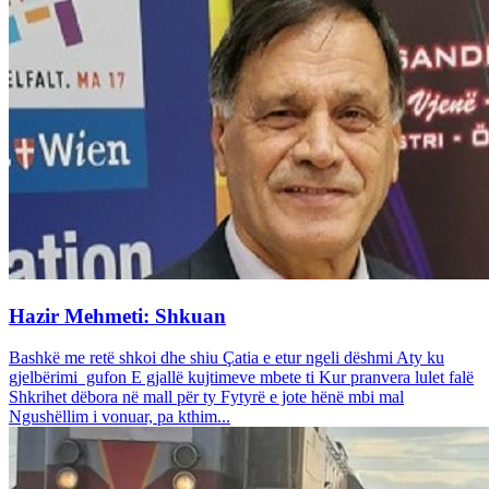
Hazir Mehmeti: Shkuan
Bashkë me retë shkoi dhe shiu Çatia e etur ngeli dëshmi Aty ku
gjelbërimi gufon E gjallë kujtimeve mbete ti Kur pranvera lulet falë
Shkrihet dëbora në mall për ty Fytyrë e jote hënë mbi mal
Ngushëllim i vonuar, pa kthim...