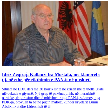
Idriz Zeqiraj: Kallauzi Isa Mustafa, me klanorët e
tij, në ethe për rikthimin e PAN-it në pushtet!
Situata në LDK deri më 30 korrik ishte në krizën më të thellë, gjatë
një dekade e gjysmë. Një grup të pakënaqurish, në hierarkinë
partiake, të porositur dhe të mbështetur nga PAN-i, sidomos, nga
PDK-ja, provuan ta bëjnë puçin mafioz, kundër kryetarit Lumir
Abdixhikut dhe Lidershipit të tij.,,