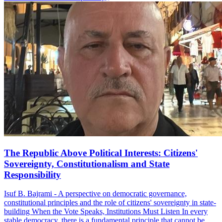
The Republic Above Political Interests: Citizens'
Sovereignty, Constitutionalism and State
Responsibility
Isuf B. Bajrami - A perspective on democratic governance,
constitutional principles and the role of citizens' sovereignty in state-
building When the Vote Speaks, Institutions Must Listen In every
stable democracy, there is a fundamental principle that cannot be