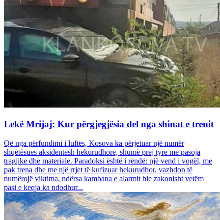
Lekë Mrijaj: Kur përgjegjësia del nga shinat e trenit
Që nga përfundimi i luftës, Kosova ka përjetuar një numër
shqetësues aksidentesh hekurudhore, shumë prej tyre me pasoja
tragjike dhe materiale. Paradoksi është i rëndë: një vend i vogël, me
pak trena dhe me një rrjet të kufizuar hekurudhor, vazhdon të
numërojë viktima, ndërsa kambana e alarmit bie zakonisht vetëm
pasi e keqja ka ndodhur...