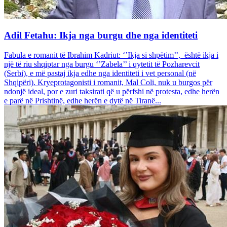
Adil Fetahu: Ikja nga burgu dhe nga identiteti
Fabula e romanit të Ibrahim Kadriut: ‘’Ikja si shpëtim’’, është ikja i
një të riu shqiptar nga burgu ‘’Zabela’’ i qytetit të Pozharevcit
(Serbi), e më pastaj ikja edhe nga identiteti i vet personal (në
Shqipëri). Kryeprotagonisti i romanit, Mal Coli, nuk u burgos për
ndonjë ideal, por e zuri taksirati që u përfshi në protesta, edhe herën
e parë në Prishtinë, edhe herën e dytë në Tiranë...