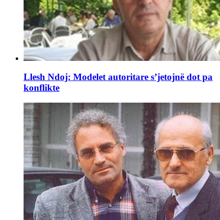
Llesh Ndoj: Modelet autoritare s’jetojnë dot pa
konflikte