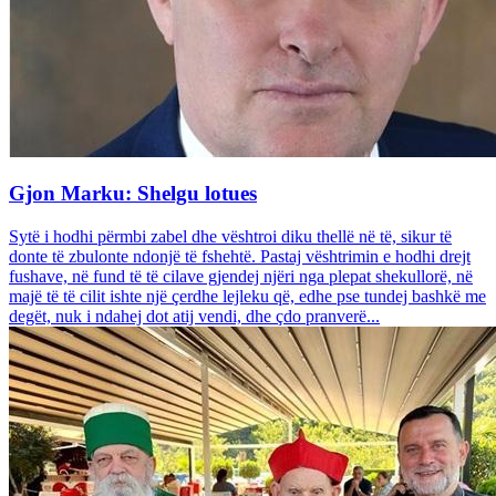
Gjon Marku: Shelgu lotues
Sytë i hodhi përmbi zabel dhe vështroi diku thellë në të, sikur të
donte të zbulonte ndonjë të fshehtë. Pastaj vështrimin e hodhi drejt
fushave, në fund të të cilave gjendej njëri nga plepat shekullorë, në
majë të të cilit ishte një çerdhe lejleku që, edhe pse tundej bashkë me
degët, nuk i ndahej dot atij vendi, dhe çdo pranverë...