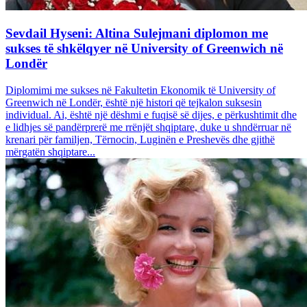
Sevdail Hyseni: Altina Sulejmani diplomon me
sukses të shkëlqyer në University of Greenwich në
Londër
Diplomimi me sukses në Fakultetin Ekonomik të University of
Greenwich në Londër, është një histori që tejkalon suksesin
individual. Ai, është një dëshmi e fuqisë së dijes, e përkushtimit dhe
e lidhjes së pandërprerë me rrënjët shqiptare, duke u shndërruar në
krenari për familjen, Tërnocin, Luginën e Preshevës dhe gjithë
mërgatën shqiptare...