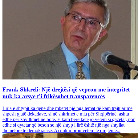
Frank Shkreli: Një drejtësi që vepron me integritet
nuk ka arsye t’i frikësohet transparencës
Liria e shtypit ka qenë dhe mbetet një nga temat që kam trajtuar më
shpesh gjatë dekadave, si në shkrimet e mia për Shqipërinë, ashtu
edhe për zhvillimet në botë. E kam bërë këtë jo vetëm si gazetar, por
edhe si qytetar që beson se një shtyp i lirë është një nga shtyllat
themelore të demokracisë. Ai nuk mbron vetëm të drejtën e...