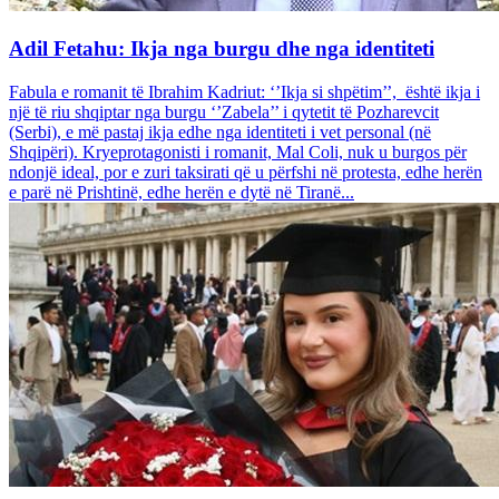
Adil Fetahu: Ikja nga burgu dhe nga identiteti
Fabula e romanit të Ibrahim Kadriut: ‘’Ikja si shpëtim’’, është ikja i
një të riu shqiptar nga burgu ‘’Zabela’’ i qytetit të Pozharevcit
(Serbi), e më pastaj ikja edhe nga identiteti i vet personal (në
Shqipëri). Kryeprotagonisti i romanit, Mal Coli, nuk u burgos për
ndonjë ideal, por e zuri taksirati që u përfshi në protesta, edhe herën
e parë në Prishtinë, edhe herën e dytë në Tiranë...