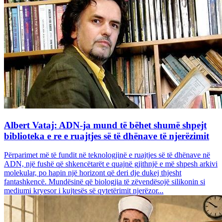
Albert Vataj: ADN-ja mund të bëhet shumë shpejt
biblioteka e re e ruajtjes së të dhënave të njerëzimit
Përparimet më të fundit në teknologjinë e ruajtjes së të dhënave në
ADN, një fushë që shkencëtarët e quajnë gjithnjë e më shpesh arkivi
molekular, po hapin një horizont që deri dje dukej thjesht
fantashkencë. Mundësinë që biologjia të zëvendësojë silikonin si
mediumi kryesor i kujtesës së qytetërimit njerëzor...