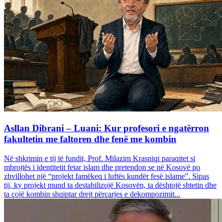
Asllan Dibrani – Luani: Kur profesori e ngatërron
fakultetin me faltoren dhe fenë me kombin
Në shkrimin e tij të fundit, Prof. Milazim Krasniqi paraqitet si
mbrojtës i identitetit fetar islam dhe pretendon se në Kosovë po
zhvillohet një “projekt famëkeq i luftës kundër fesë islame”. Sipas
tij, ky projekt mund ta destabilizojë Kosovën, ta dështojë shtetin dhe
ta çojë kombin shqiptar drejt përçarjes e dekompozimit...