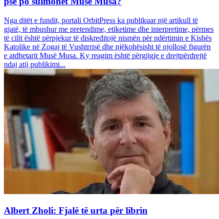
pse po sulmohet Musë Musa?
Nga ditët e fundit, portali OrbitPress ka publikuar një artikull të
gjatë, të mbushur me pretendime, etiketime dhe interpretime, përmes
të cilit është përpjekur të diskreditojë nismën për ndërtimin e Kishës
Katolike në Zogaj të Vushtrrisë dhe njëkohësisht të njollosë figurën
e atdhetarit Musë Musa. Ky reagim është përgjigje e drejtpërdrejtë
ndaj atij publikimi...
Albert Zholi: Fjalë të urta për librin