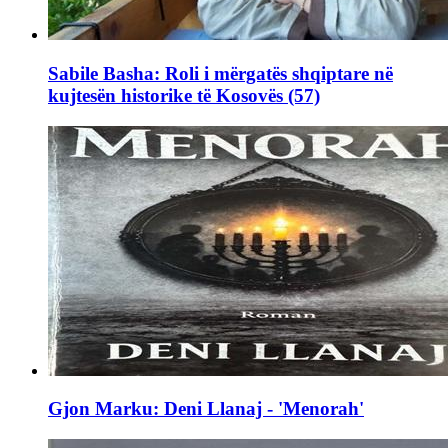
Sabile Basha: Roli i mërgatës shqiptare në
kujtesën historike të Kosovës (57)
Gjon Marku: Deni Llanaj - 'Menorah'