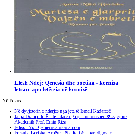
Llesh Ndoj: Qenësia dhe poetika - korniza
letrare apo letërsia në kornizë
Në Fokus
Në dyvjetorin e ndarjes nga jeta të Ismail Kadaresë
Jahja Drançolli: Është ndarë nga jeta në moshën 89-vjeçare
Akademik Prof. Emin Riza
Edison Ypi: Çemerrica mon amour
Fejzulla Berisha: Arbëreshët e Italisë – paradigma e