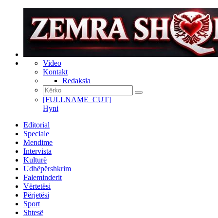
Video
Kontakt
Redaksia
[FULLNAME_CUT]
Hyni
Editorial
Speciale
Mendime
Intervista
Kulturë
Udhëpërshkrim
Faleminderit
Vërtetësi
Përjetësi
Sport
Shtesë