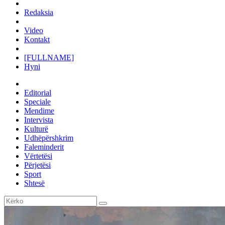
Redaksia
Video
Kontakt
[FULLNAME]
Hyni
Editorial
Speciale
Mendime
Intervista
Kulturë
Udhëpërshkrim
Faleminderit
Vërtetësi
Përjetësi
Sport
Shtesë