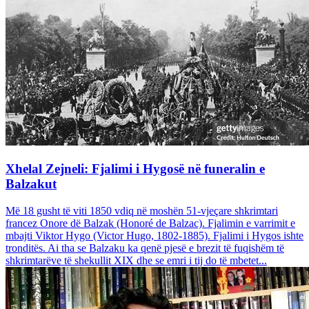
Xhelal Zejneli: Fjalimi i Hygosë në funeralin e
Balzakut
Më 18 gusht të viti 1850 vdiq në moshën 51-vjeçare shkrimtari
francez Onore dë Balzak (Honoré de Balzac). Fjalimin e varrimit e
mbajti Viktor Hygo (Victor Hugo, 1802-1885). Fjalimi i Hygos ishte
tronditës. Ai tha se Balzaku ka qenë pjesë e brezit të fuqishëm të
shkrimtarëve të shekullit XIX dhe se emri i tij do të mbetet...