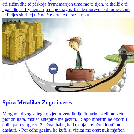
atë ritëm dhe të përkoja frymëmarrjen time me të tijën, të thellë e të
ngadaltë, si frymëmarrja e një dragoi. Jashtë mureve të dhomës sonë
të fjetjes shtrihej një natë e errët e e trazuar, ku...
Spica Metalike: Zogu i verës
Mërgimtari zog shtegtar, vjen n’vendlindje fluturim; sjell me vete
plot dhurata, mbush shtëpinë me gëzim. - Sapo mbërrin në oborr, i
dalin para varg e vijë: nëna, baba, halla, daja... e përqafojnë me
dashuri. - Por edhe gëzimi ka kufi, si vizitat me orar; nuk mjafton