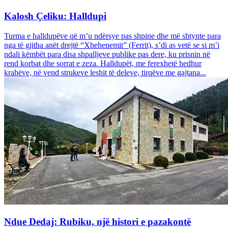
Kalosh Çeliku: Halldupi
Turma e halldupëve që m’u ndërsye pas shpine dhe më shtynte para
nga të gjitha anët drejtë “Xhehenemit” (Ferrit), s’di as vetë se si m’i
ndali këmbët para disa shpalljeve publike pas dere, ku prisnin në
rend korbat dhe sorrat e zeza. Halldupët, me ferexhetë hedhur
krahëve, në vend strukeve leshit të deleve, tirqëve me gajtana...
Ndue Dedaj: Rubiku, një histori e pazakontë