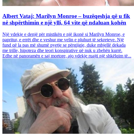
Albert Vataj: Marilyn Monroe – buzëqeshja që u fik
në shpërthimin e një ylli, 64 vite që ndaluan kohën
Një vdekje e denjë për mistikën e një ikonë si Marilyn Monroe, e
papritur, e errët dhe e veshur me velin e pluhurt të sekreteve. Një
fund që la pas më shumë pyetje se përgjigje, duke mbjellë dekada
me trille, hipoteza dhe teori konspirative që nuk u zbehën kurrë.
Edhe në panoramën e saj mortore, ajo vdekje ruajti një shkëlqim të...