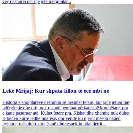
veç dashuria për një jetë mërgimtar...
Lekë Mrijaj: Kur shpata fillon të ecë mbi ne
Historia e shqiptarëve dëshmon se besimet fetare, kur janë jetuar me
ndërgjegje dhe urti, nuk e kanë penguar përkatësinë kombëtare, por
e kanë pasuruar atë. Kultet fetare pra, Kishat dhe xhamitë nuk duhet
të bëhen kurrë ledhe ndarëse, por vende ku njeriu mëson paqen
hyjnore, mëshirën, drejtësinë dhe respektin ndaj tjetrit...