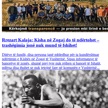
Rrezart Kalaja: Kisha në Zogaj do të ndërtohet –
trashëgimia jonë nuk mund të fshihet!
Ditëve të fundit, disa persona janë mbledhur për ta kundërshtuar
ndërtimin e Kishës në Zogaj të Vushtrrisë. Sipas informatave të
banorëve të zonës, shumë prej tyre nuk njihen si banorë të fshatit,
ndërsa disa thuhet se nuk jetojnë fare në komunën e Vushtrrisë...