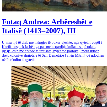
Fotaq Andrea: Arbëreshët e
Italisë (1413–2007), III
U nisa një të diel, me mëngjes të bukur vjeshte, nga qyteti i vogël i
Korilianos; tek lashë nga pas me keqardhje kullat e saj feudale,
ujësjellësin me arkadë të trefishtë, pyjet me portokaj, mora udhën
drejt kolonive shqiptare të San-Demetrios [Shën Mitrit], që ndodhen
në Perëndim të qytetit...