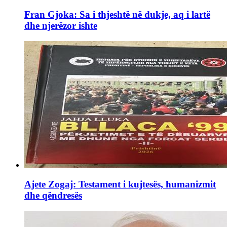
Fran Gjoka: Sa i thjeshtë në dukje, aq i lartë
dhe njerëzor ishte
Ajete Zogaj: Testament i kujtesës, humanizmit
dhe qëndresës