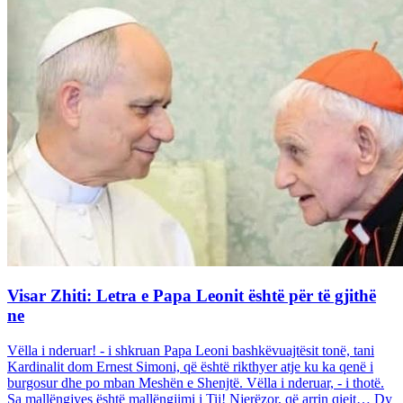
Visar Zhiti: Letra e Papa Leonit është për të gjithë
ne
Vëlla i nderuar! - i shkruan Papa Leoni bashkëvuajtësit tonë, tani
Kardinalit dom Ernest Simoni, që është rikthyer atje ku ka qenë i
burgosur dhe po mban Meshën e Shenjtë. Vëlla i nderuar, - i thotë.
Sa mallëngjyes është mallëngjimi i Tij! Njerëzor, që arrin qiejt… Dy