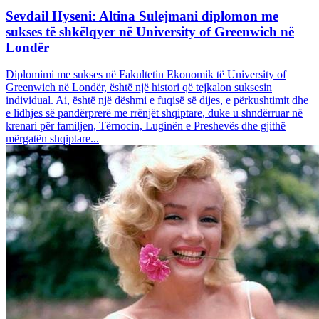
Sevdail Hyseni: Altina Sulejmani diplomon me
sukses të shkëlqyer në University of Greenwich në
Londër
Diplomimi me sukses në Fakultetin Ekonomik të University of
Greenwich në Londër, është një histori që tejkalon suksesin
individual. Ai, është një dëshmi e fuqisë së dijes, e përkushtimit dhe
e lidhjes së pandërprerë me rrënjët shqiptare, duke u shndërruar në
krenari për familjen, Tërnocin, Luginën e Preshevës dhe gjithë
mërgatën shqiptare...