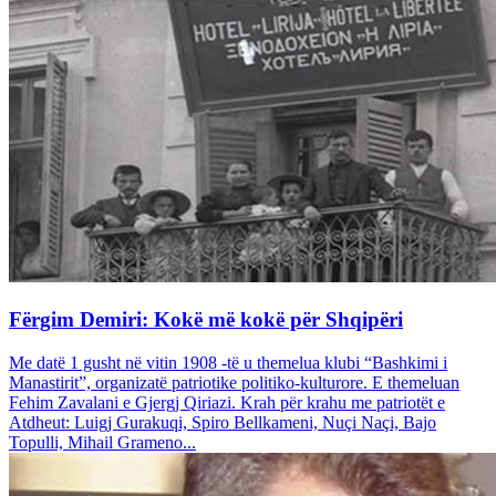
Fërgim Demiri: Kokë më kokë për Shqipëri
Me datë 1 gusht në vitin 1908 -të u themelua klubi “Bashkimi i
Manastirit”, organizatë patriotike politiko-kulturore. E themeluan
Fehim Zavalani e Gjergj Qiriazi. Krah për krahu me patriotët e
Atdheut: Luigj Gurakuqi, Spiro Bellkameni, Nuçi Naçi, Bajo
Topulli, Mihail Grameno...