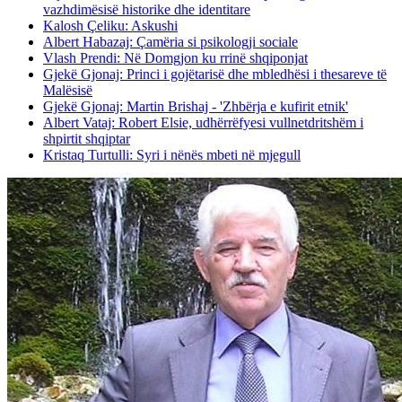
vazhdimësisë historike dhe identitare
Kalosh Çeliku: Askushi
Albert Habazaj: Çamëria si psikologji sociale
Vlash Prendi: Në Domgjon ku rrinë shqiponjat
Gjekë Gjonaj: Princi i gojëtarisë dhe mbledhësi i thesareve të
Malësisë
Gjekë Gjonaj: Martin Brishaj - 'Zhbërja e kufirit etnik'
Albert Vataj: Robert Elsie, udhërrëfyesi vullnetdritshëm i
shpirtit shqiptar
Kristaq Turtulli: Syri i nënës mbeti në mjegull