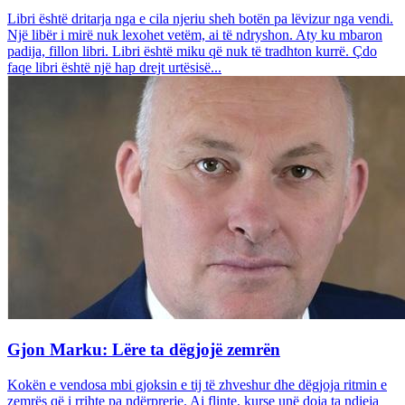
Libri është dritarja nga e cila njeriu sheh botën pa lëvizur nga vendi.
Një libër i mirë nuk lexohet vetëm, ai të ndryshon. Aty ku mbaron
padija, fillon libri. Libri është miku që nuk të tradhton kurrë. Çdo
faqe libri është një hap drejt urtësisë...
Gjon Marku: Lëre ta dëgjojë zemrën
Kokën e vendosa mbi gjoksin e tij të zhveshur dhe dëgjoja ritmin e
zemrës që i rrihte pa ndërprerje. Ai flinte, kurse unë doja ta ndieja