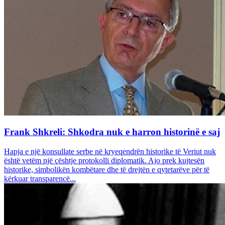
Frank Shkreli: Shkodra nuk e harron historinë e saj
Hapja e një konsullate serbe në kryeqendrën historike të Veriut nuk
është vetëm një çështje protokolli diplomatik. Ajo prek kujtesën
historike, simbolikën kombëtare dhe të drejtën e qytetarëve për të
kërkuar transparencë...