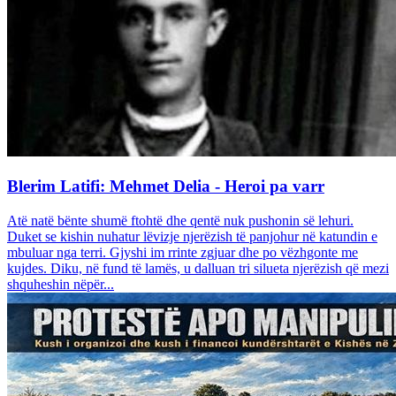
Blerim Latifi: Mehmet Delia - Heroi pa varr
Atë natë bënte shumë ftohtë dhe qentë nuk pushonin së lehuri.
Duket se kishin nuhatur lëvizje njerëzish të panjohur në katundin e
mbuluar nga terri. Gjyshi im rrinte zgjuar dhe po vëzhgonte me
kujdes. Diku, në fund të lamës, u dalluan tri silueta njerëzish që mezi
shquheshin nëpër...