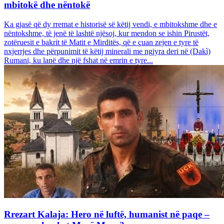
mbitokë dhe nëntokë
Ka gjasë që dy rremat e historisë së këtij vendi, e mbitokshme dhe e
nëntokshme, të jenë të lashtë njësoj, kur mendon se ishin Pirustët,
zotëruesit e bakrit të Matit e Mirditës, që e çuan zejen e tyre të
nxjerrjes dhe përpunimit të këtij minerali me ngjyra deri në (Dakì)
Rumani, ku lanë dhe një fshat në emrin e tyre...
Rrezart Kalaja: Hero në luftë, humanist në paqe –