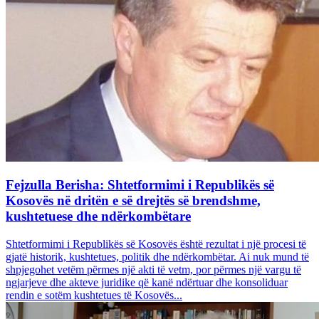
Fejzulla Berisha: Shtetformimi i Republikës së
Kosovës në dritën e së drejtës së brendshme,
kushtetuese dhe ndërkombëtare
Shtetformimi i Republikës së Kosovës është rezultat i një procesi të
gjatë historik, kushtetues, politik dhe ndërkombëtar. Ai nuk mund të
shpjegohet vetëm përmes një akti të vetm, por përmes një vargu të
ngjarjeve dhe akteve juridike që kanë ndërtuar dhe konsoliduar
rendin e sotëm kushtetues të Kosovës...