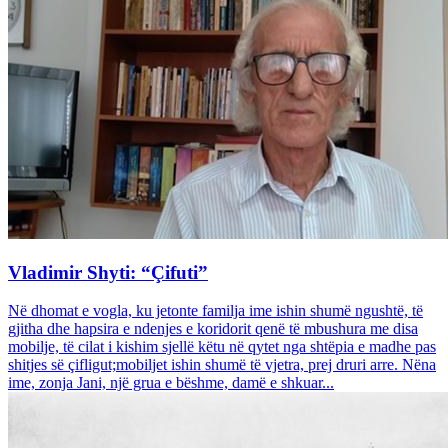
Vladimir Shyti: “Çifuti”
Në dhomat e vogla, ku jetonte familja ime ishin shumë ngushtë, të
gjitha dhe hapsira e ndenjes e koridorit qenë të mbushura me disa
mobilje, të cilat i kishim sjellë këtu në qytet nga shtëpia e madhe pas
shitjes së çifligut;mobiljet ishin shumë të vjetra, prej druri arre. Nëna
ime, zonja Jani, një grua e bëshme, damë e shkuar...