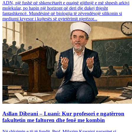
ADN, një fushë që shkencëtarët e quajnë gjithnjë e më shpesh arkivi
molekular, po hapin një horizont që deri dje dukej thjesht
fantashkencë. Mundësinë që biologjia të zëvendësojë silikonin si
mediumi kryesor i kujtesës së qytetërimit njerëzor...
Asllan Dibrani – Luani: Kur profesori e ngatërron
fakultetin me faltoren dhe fenë me kombin
Në shkrimin e tij të fundit, Prof. Milazim Krasniqi paraqitet si