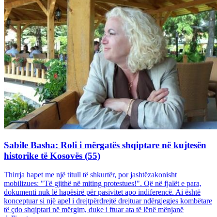
Sabile Basha: Roli i mërgatës shqiptare në kujtesën
historike të Kosovës (55)
Thirrja hapet me një titull të shkurtër, por jashtëzakonisht
mobilizues: "Të gjithë në miting protestues!". Që në fjalët e para,
dokumenti nuk lë hapësirë për pasivitet apo indiferencë. Ai është
konceptuar si një apel i drejtpërdrejtë drejtuar ndërgjegjes kombëtare
të çdo shqiptari në mërgim, duke i ftuar ata të lënë mënjanë