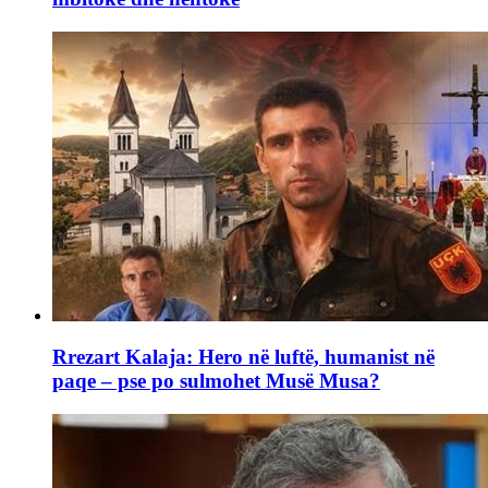
Rrezart Kalaja: Hero në luftë, humanist në
paqe – pse po sulmohet Musë Musa?