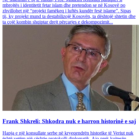
mbrojtës i identitetit fetar islam dhe pretendon se në Kosovë po
zhvillohet një “projekt famëkeq i luftës kundër fesë islame”. Sipas
tij, ky projekt mund ta destabilizojë Kosovën, ta dështojë shtetin dhe
ta çojë kombin shqiptar drejt përçarjes e dekompozimit...
Frank Shkreli: Shkodra nuk e harron historinë e saj
Hapja e një konsullate serbe në kryeqendrën historike të Veriut nuk
është vetëm një çështje protokolli diplomatik. Ajo prek kujtesën