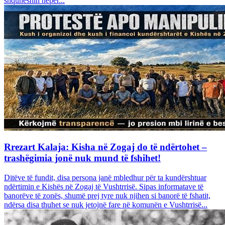
shquheshin nëpër...
Rrezart Kalaja: Kisha në Zogaj do të ndërtohet –
trashëgimia jonë nuk mund të fshihet!
Ditëve të fundit, disa persona janë mbledhur për ta kundërshtuar
ndërtimin e Kishës në Zogaj të Vushtrrisë. Sipas informatave të
banorëve të zonës, shumë prej tyre nuk njihen si banorë të fshatit,
ndërsa disa thuhet se nuk jetojnë fare në komunën e Vushtrrisë...