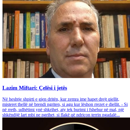
Lazim Miftari: Çelësi i jetës
Në heshtje shpirti e gjen dritën, kur zemra ime hapet drejt qiellit,
misteret thellë në brendi ngriten, si agu kur lëshon rrezet e diellit. - Si
në rreth, udhëtimi ynë shkrihet, aty tek burimi i fshehur në mal, një
shkëndijë lart mbi ne ngrihet, si flakë që ndriçon terrin ngadalë...