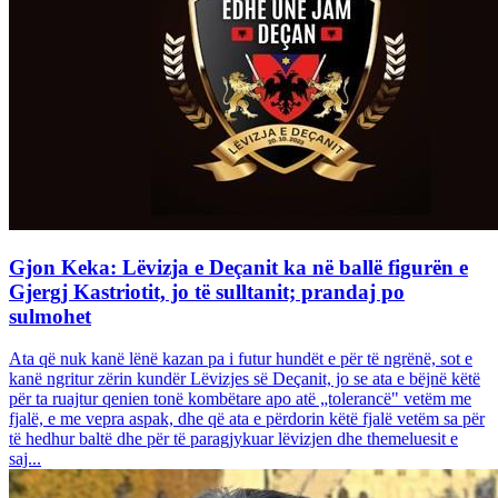
Gjon Keka: Lëvizja e Deçanit ka në ballë figurën e
Gjergj Kastriotit, jo të sulltanit; prandaj po
sulmohet
Ata që nuk kanë lënë kazan pa i futur hundët e për të ngrënë, sot e
kanë ngritur zërin kundër Lëvizjes së Deçanit, jo se ata e bëjnë këtë
për ta ruajtur qenien tonë kombëtare apo atë „tolerancë" vetëm me
fjalë, e me vepra aspak, dhe që ata e përdorin këtë fjalë vetëm sa për
të hedhur baltë dhe për të paragjykuar lëvizjen dhe themeluesit e
saj...