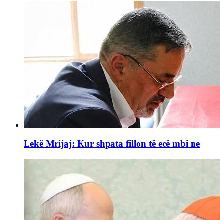
Lekë Mrijaj: Kur shpata fillon të ecë mbi ne