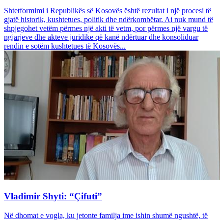
Shtetformimi i Republikës së Kosovës është rezultat i një procesi të
gjatë historik, kushtetues, politik dhe ndërkombëtar. Ai nuk mund të
shpjegohet vetëm përmes një akti të vetm, por përmes një vargu të
ngjarjeve dhe akteve juridike që kanë ndërtuar dhe konsoliduar
rendin e sotëm kushtetues të Kosovës...
Vladimir Shyti: “Çifuti”
Në dhomat e vogla, ku jetonte familja ime ishin shumë ngushtë, të