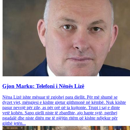
Gjon Marku: Telefoni i Nënës Lizë
Nëna Lizë ishte mësuar të zgjohej para diellit. Për më shumë se
dyzet vjet, mëngjesi e kishte gjetur gjithmonë në këmbë. Nuk kishte
pasur nevojë për zile, as për orë që ta kujtonte. Trupi i saj e dinte
vetë kohën. Sapo qielli niste të zbardhte, ajo hapte sytë, ngrihej
ngadalë dhe niste ditën me të njëjtin ritëm që kishte ndjekur për
gjithë jetën...