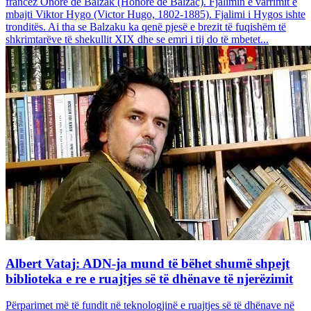
francez Onore dë Balzak (Honoré de Balzac). Fjalimin e varrimit e
mbajti Viktor Hygo (Victor Hugo, 1802-1885). Fjalimi i Hygos ishte
tronditës. Ai tha se Balzaku ka qenë pjesë e brezit të fuqishëm të
shkrimtarëve të shekullit XIX dhe se emri i tij do të mbetet...
Albert Vataj: ADN-ja mund të bëhet shumë shpejt
biblioteka e re e ruajtjes së të dhënave të njerëzimit
Përparimet më të fundit në teknologjinë e ruajtjes së të dhënave në