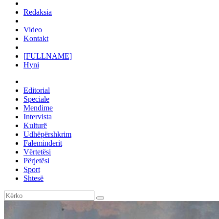
Redaksia
Video
Kontakt
[FULLNAME]
Hyni
Editorial
Speciale
Mendime
Intervista
Kulturë
Udhëpërshkrim
Faleminderit
Vërtetësi
Përjetësi
Sport
Shtesë