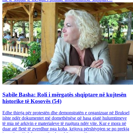
Sabile Basha: Roli i mërgatës shqiptare në kujtesën
historike të Kosovës (54)
Edhe thirrja për protestën dhe demonstratën e organizuar në Bruksel
ishte ndër dokumentet më domethënëse që hasa gjatë hulumtimeve
të mia në arkivin e materialeve të ruajtura ndër vite. Kur e mora në
duar atë fletë të zverdhur nga koha, krijova përshtypjen se po prekja