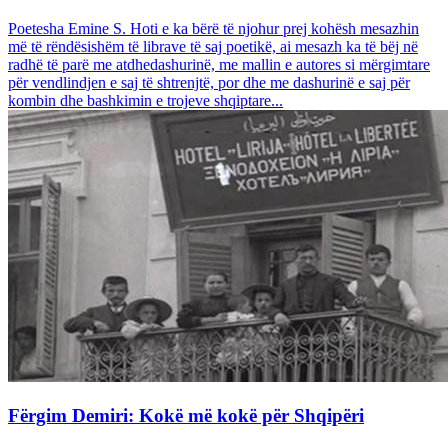
Poetesha Emine S. Hoti e ka bërë të njohur prej kohësh mesazhin
më të rëndësishëm të librave të saj poetikë, ai mesazh ka të bëj në
radhë të parë me atdhedashurinë, me mallin e autores si mërgimtare
për vendlindjen e saj të shtrenjtë, por dhe me dashurinë e saj për
kombin dhe bashkimin e trojeve shqiptare...
Fërgim Demiri: Kokë më kokë për Shqipëri