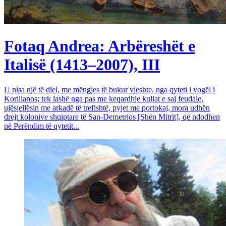
Fotaq Andrea: Arbëreshët e
Italisë (1413–2007), III
U nisa një të diel, me mëngjes të bukur vjeshte, nga qyteti i vogël i
Korilianos; tek lashë nga pas me keqardhje kullat e saj feudale,
ujësjellësin me arkadë të trefishtë, pyjet me portokaj, mora udhën
drejt kolonive shqiptare të San-Demetrios [Shën Mitrit], që ndodhen
në Perëndim të qytetit...