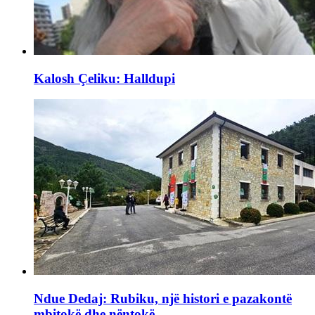
Kalosh Çeliku: Halldupi
Ndue Dedaj: Rubiku, një histori e pazakontë
mbitokë dhe nëntokë