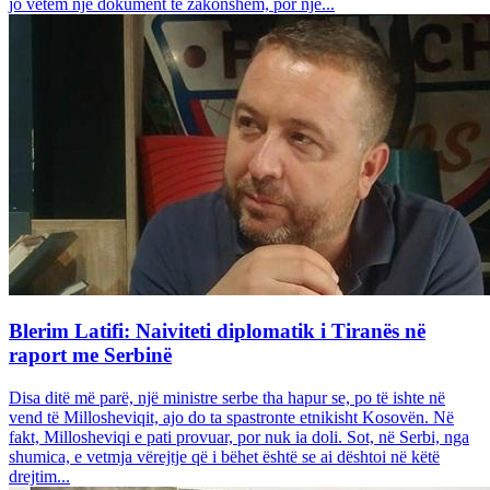
jo vetëm një dokument të zakonshëm, por një...
Blerim Latifi: Naiviteti diplomatik i Tiranës në
raport me Serbinë
Disa ditë më parë, një ministre serbe tha hapur se, po të ishte në
vend të Millosheviqit, ajo do ta spastronte etnikisht Kosovën. Në
fakt, Millosheviqi e pati provuar, por nuk ia doli. Sot, në Serbi, nga
shumica, e vetmja vërejtje që i bëhet është se ai dështoi në këtë
drejtim...