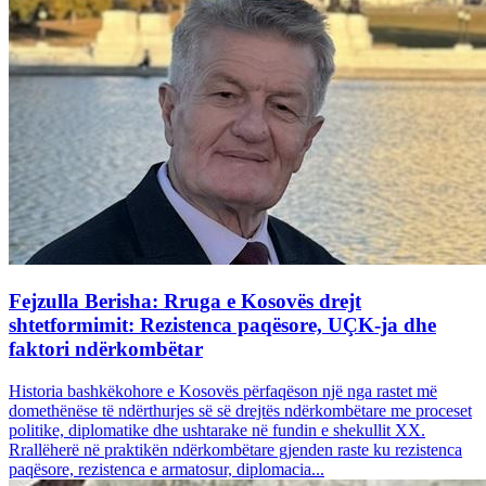
Fejzulla Berisha: Rruga e Kosovës drejt
shtetformimit: Rezistenca paqësore, UÇK-ja dhe
faktori ndërkombëtar
Historia bashkëkohore e Kosovës përfaqëson një nga rastet më
domethënëse të ndërthurjes së së drejtës ndërkombëtare me proceset
politike, diplomatike dhe ushtarake në fundin e shekullit XX.
Rrallëherë në praktikën ndërkombëtare gjenden raste ku rezistenca
paqësore, rezistenca e armatosur, diplomacia...