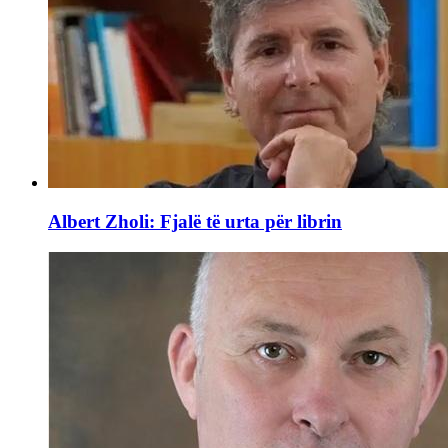
Albert Zholi: Fjalë të urta për librin