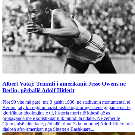
Albert Vataj: Triumfi i amerikanit Jesse Owens në
Berlin, përballë Adolf Hitlerit
Plot 90 vite më parë, më 3 gusht 1936, në stadiumin monumental të
Berlinit, aty ku regjimi nazist kishte ngritur një skenë gjigante për të
glorifikuar ideologjinë e tij, historia mori një kthesë që as
propaganda më e sofistikuar nuk mundi ta ndalte. Në zemër të
Gjermanisë hitleriane, përballë tribunës ku ndodhej Adolf Hitleri, një
djalosh afro-amerikan nga Shtetet e Bashkuara...