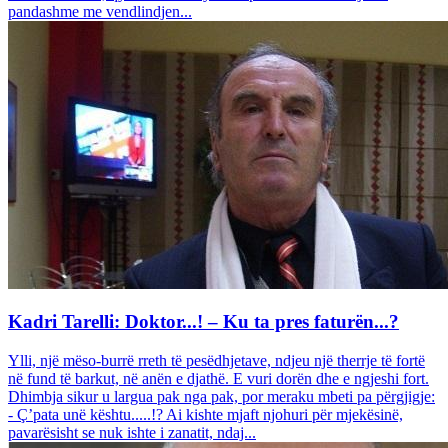
pandashme me vendlindjen...
Kadri Tarelli: Doktor...! – Ku ta pres faturën...?
Ylli, një mëso-burrë rreth të pesëdhjetave, ndjeu një therrje të fortë
në fund të barkut, në anën e djathë. E vuri dorën dhe e ngjeshi fort.
Dhimbja sikur u largua pak nga pak, por meraku mbeti pa përgjigje:
- Ç’pata unë kështu.....!? Ai kishte mjaft njohuri për mjekësinë,
pavarësisht se nuk ishte i zanatit, ndaj...