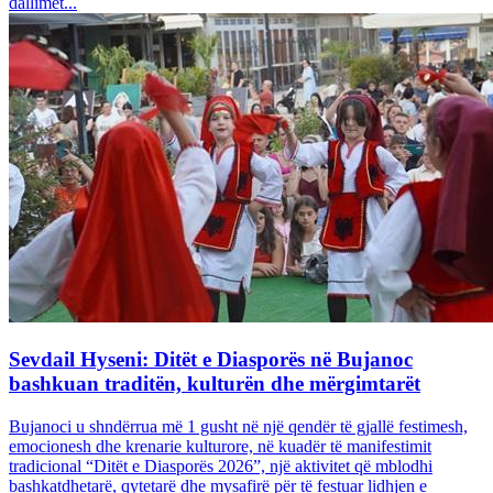
dallimet...
Sevdail Hyseni: Ditët e Diasporës në Bujanoc
bashkuan traditën, kulturën dhe mërgimtarët
Bujanoci u shndërrua më 1 gusht në një qendër të gjallë festimesh,
emocionesh dhe krenarie kulturore, në kuadër të manifestimit
tradicional “Ditët e Diasporës 2026”, një aktivitet që mblodhi
bashkatdhetarë, qytetarë dhe mysafirë për të festuar lidhjen e