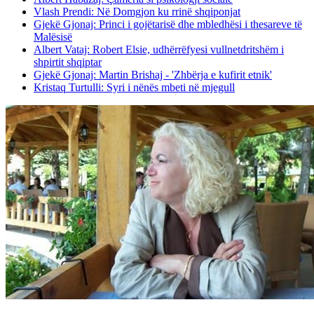
Vlash Prendi: Në Domgjon ku rrinë shqiponjat
Gjekë Gjonaj: Princi i gojëtarisë dhe mbledhësi i thesareve të
Malësisë
Albert Vataj: Robert Elsie, udhërrëfyesi vullnetdritshëm i
shpirtit shqiptar
Gjekë Gjonaj: Martin Brishaj - 'Zhbërja e kufirit etnik'
Kristaq Turtulli: Syri i nënës mbeti në mjegull