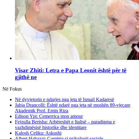
Visar Zhiti: Letra e Papa Leonit është për të
gjithë ne
Në Fokus
Në dyvjetorin e ndarjes nga jeta të Ismail Kadaresë
Jahja Drançolli: Është ndarë nga jeta në moshën 89-vjeçare
Akademik Prof. Emin Riza
Edison Ypi: Çemerrica mon amour
Fejzulla Berisha: Arbëreshët e Italisë – paradigma e
vazhdimësisë historike dhe identitare
Kalosh Çeliku: Askushi
Albert Habazaj: Çamëria si psikologji sociale