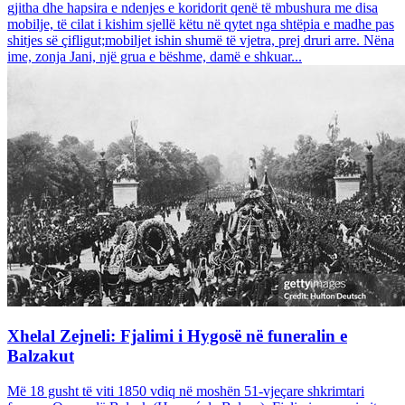
gjitha dhe hapsira e ndenjes e koridorit qenë të mbushura me disa
mobilje, të cilat i kishim sjellë këtu në qytet nga shtëpia e madhe pas
shitjes së çifligut;mobiljet ishin shumë të vjetra, prej druri arre. Nëna
ime, zonja Jani, një grua e bëshme, damë e shkuar...
Xhelal Zejneli: Fjalimi i Hygosë në funeralin e
Balzakut
Më 18 gusht të viti 1850 vdiq në moshën 51-vjeçare shkrimtari