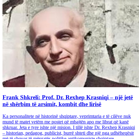
Frank Shkreli: Prof. Dr. Rexhep Krasniqi – një jetë
në shërbim të arsimit, kombit dhe lirisë
Ka personalitete në historinë shqiptare, veprimtaria e të cilëve nuk
mund të matet vetëm me postet që mbajtën apo me librat që kanë
shkruar. Jeta e tyre ishte një mision. I tillë ishte Dr. Rexhep Krasniqi
– historian, pedagog, publicist, burrë shteti dhe një nga udhëheqësit
më të shquar të mërgatës politike antikomuniste shqiptare...