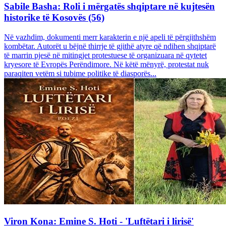
Sabile Basha: Roli i mërgatës shqiptare në kujtesën
historike të Kosovës (56)
Në vazhdim, dokumenti merr karakterin e një apeli të përgjithshëm
kombëtar. Autorët u bëjnë thirrje të gjithë atyre që ndihen shqiptarë
të marrin pjesë në mitingjet protestuese të organizuara në qytetet
kryesore të Evropës Perëndimore. Në këtë mënyrë, protestat nuk
paraqiten vetëm si tubime politike të diasporës...
Viron Kona: Emine S. Hoti - 'Luftëtari i lirisë'