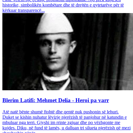
historike, simbolikën kombëtare dhe të drejtën e qytetarëve për të
kërkuar transparencë...
Blerim Latifi: Mehmet Delia - Heroi pa varr
Atë natë bënte shumë ftohtë dhe qentë nuk pushonin së lehuri.
Duket se kishin nuhatur lëvizje njerëzish të panjohur në katundin e
mbuluar nga terri. Gjyshi im rrinte zgjuar dhe po vëzhgonte me
kujdes. Diku, në fund të lamës, u dalluan tri silueta njerëzish që mezi