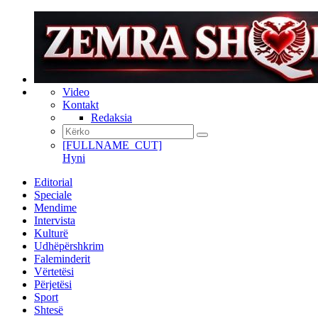
Video
Kontakt
Redaksia
[FULLNAME_CUT]
Hyni
Editorial
Speciale
Mendime
Intervista
Kulturë
Udhëpërshkrim
Faleminderit
Vërtetësi
Përjetësi
Sport
Shtesë