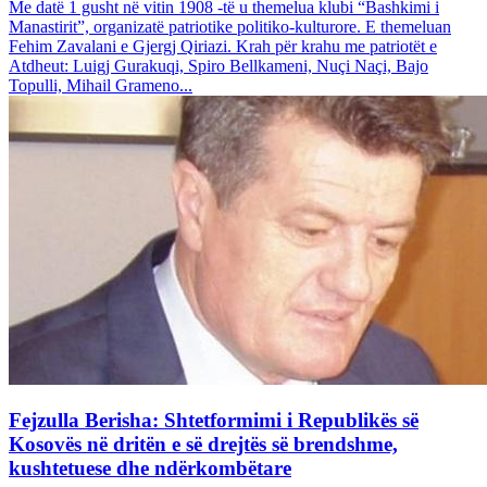
Me datë 1 gusht në vitin 1908 -të u themelua klubi “Bashkimi i
Manastirit”, organizatë patriotike politiko-kulturore. E themeluan
Fehim Zavalani e Gjergj Qiriazi. Krah për krahu me patriotët e
Atdheut: Luigj Gurakuqi, Spiro Bellkameni, Nuçi Naçi, Bajo
Topulli, Mihail Grameno...
Fejzulla Berisha: Shtetformimi i Republikës së
Kosovës në dritën e së drejtës së brendshme,
kushtetuese dhe ndërkombëtare