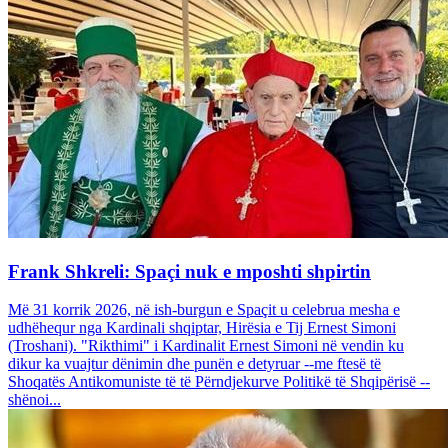
Frank Shkreli: Spaçi nuk e mposhti shpirtin
Më 31 korrik 2026, në ish-burgun e Spaçit u celebrua mesha e
udhëhequr nga Kardinali shqiptar, Hirësia e Tij Ernest Simoni
(Troshani). "Rikthimi" i Kardinalit Ernest Simoni në vendin ku
dikur ka vuajtur dënimin dhe punën e detyruar --me ftesë të
Shoqatës Antikomuniste të të Përndjekurve Politikë të Shqipërisë --
shënoi...