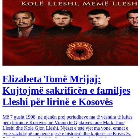
Elizabeta Tomë Mrijaj:
Kujtojmë sakrificën e familjes
Lleshi për lirinë e Kosovës
Më 7 gusht 1998, në njanën prej periudhave ma të vështira të luftës
për çlirimin e Kosovës, në Vraniq të Gjakovës ranë Mark Tunë
Lleshi dhe Kolë Gjon Lleshi. Njëzet e tetë vjet ma vonë, emnat e
tyne vazhdojnë me qenë pjesë e historisë dhe kujtesës së Kosovës.