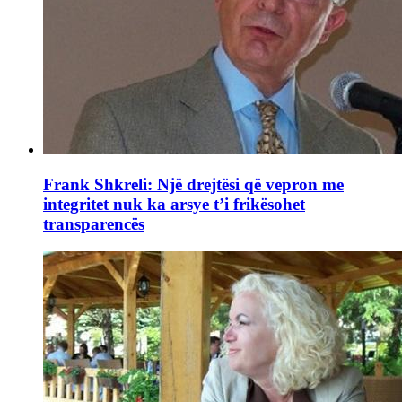
Frank Shkreli: Një drejtësi që vepron me
integritet nuk ka arsye t’i frikësohet
transparencës