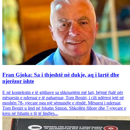
Fran Gjoka: Sa i thjeshtë në dukje, aq i lartë dhe
njerëzor ishte
E në kontekstin e të gjithave sa shkruajtëm më lart, bëjmë fjalë për
mësuesin e nderuar e të paharruar, Tom Beqiri, i cili ndërroi jetë në
moshën 78- vjeçare nga një sëmundje e rëndë. Mësuesi i nderuar,
Tom Beqiri u lind në fshatin Simon. Shkollën fillore dhe 7-vjeçare e
kreu në fshatin e tij të lindjes...