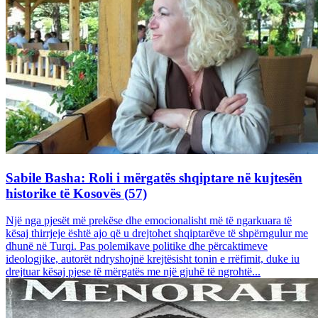
Sabile Basha: Roli i mërgatës shqiptare në kujtesën
historike të Kosovës (57)
Një nga pjesët më prekëse dhe emocionalisht më të ngarkuara të
kësaj thirrjeje është ajo që u drejtohet shqiptarëve të shpërngulur me
dhunë në Turqi. Pas polemikave politike dhe përcaktimeve
ideologjike, autorët ndryshojnë krejtësisht tonin e rrëfimit, duke iu
drejtuar kësaj pjese të mërgatës me një gjuhë të ngrohtë...