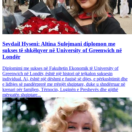
Sevdail Hyseni: Altina Sulejmani diplomon me
sukses të shkëlqyer në University of Greenwich në
Londër
Diplomimi me sukses në Fakultetin Ekonomik të University of
Greenwich në Londër, është një histori që tejkalon suksesin
individual. Ai, është një dëshmi e fuqisë së dijes, e përkushtimit dhe
e lidhjes së pandërprerë me rrënjët shqiptare, duke u shndërruar në
krenari për familjen, Tërnocin, Luginën e Preshevës dhe gjithë
mërgatën shqiptare...