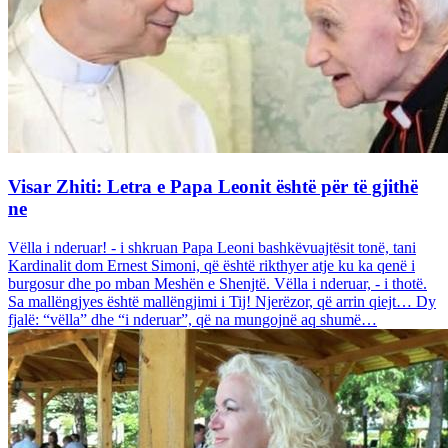
Visar Zhiti: Letra e Papa Leonit është për të gjithë
ne
Vëlla i nderuar! - i shkruan Papa Leoni bashkëvuajtësit tonë, tani
Kardinalit dom Ernest Simoni, që është rikthyer atje ku ka qenë i
burgosur dhe po mban Meshën e Shenjtë. Vëlla i nderuar, - i thotë.
Sa mallëngjyes është mallëngjimi i Tij! Njerëzor, që arrin qiejt… Dy
fjalë: “vëlla” dhe “i nderuar”, që na mungojnë aq shumë…