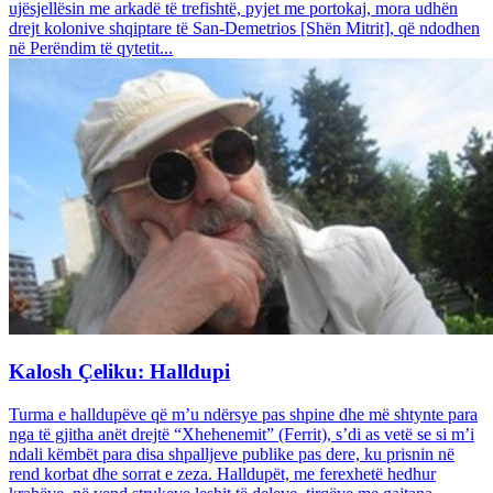
ujësjellësin me arkadë të trefishtë, pyjet me portokaj, mora udhën
drejt kolonive shqiptare të San-Demetrios [Shën Mitrit], që ndodhen
në Perëndim të qytetit...
Kalosh Çeliku: Halldupi
Turma e halldupëve që m’u ndërsye pas shpine dhe më shtynte para
nga të gjitha anët drejtë “Xhehenemit” (Ferrit), s’di as vetë se si m’i
ndali këmbët para disa shpalljeve publike pas dere, ku prisnin në
rend korbat dhe sorrat e zeza. Halldupët, me ferexhetë hedhur