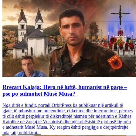
Rrezart Kalaja: Hero në luftë, humanist në paqe –
pse po sulmohet Musë Musa?
Nga ditët e fundit, portali OrbitPress ka publikuar një artikull të
gjatë, të mbushur me pretendime, etiketime dhe interpretime, përmes
të cilit është përpjekur të diskreditojë nismën për ndërtimin e Kishës
Katolike në Zogaj të Vushtrrisë dhe njëkohësisht të njollosë figurën
e atdhetarit Musë Musa. Ky reagim është përgjigje e drejtpërdrejtë
ndaj atij publikimi...