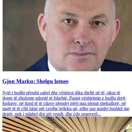
Gjon Marku: Shelgu lotues
Sytë i hodhi përmbi zabel dhe vështroi diku thellë në të, sikur të
donte të zbulonte ndonjë të fshehtë. Pastaj vështrimin e hodhi drejt
fushave, në fund të të cilave gjendej njëri nga plepat shekullorë, në
majë të të cilit ishte një çerdhe lejleku që, edhe pse tundej bashkë me
degët, nuk i ndahej dot atij vendi, dhe çdo pranverë...