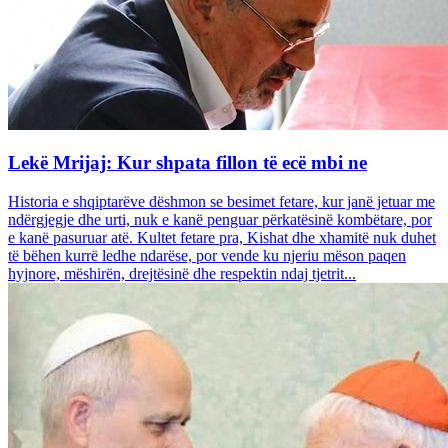
Lekë Mrijaj: Kur shpata fillon të ecë mbi ne
Historia e shqiptarëve dëshmon se besimet fetare, kur janë jetuar me
ndërgjegje dhe urti, nuk e kanë penguar përkatësinë kombëtare, por
e kanë pasuruar atë. Kultet fetare pra, Kishat dhe xhamitë nuk duhet
të bëhen kurrë ledhe ndarëse, por vende ku njeriu mëson paqen
hyjnore, mëshirën, drejtësinë dhe respektin ndaj tjetrit...