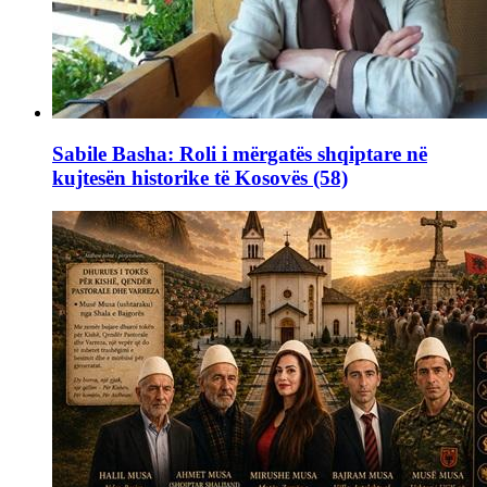
Sabile Basha: Roli i mërgatës shqiptare në
kujtesën historike të Kosovës (58)