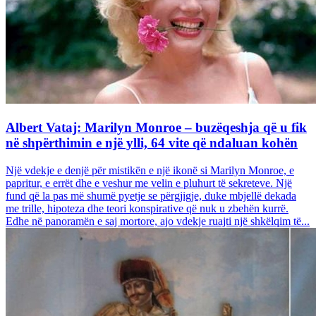
Albert Vataj: Marilyn Monroe – buzëqeshja që u fik
në shpërthimin e një ylli, 64 vite që ndaluan kohën
Një vdekje e denjë për mistikën e një ikonë si Marilyn Monroe, e
papritur, e errët dhe e veshur me velin e pluhurt të sekreteve. Një
fund që la pas më shumë pyetje se përgjigje, duke mbjellë dekada
me trille, hipoteza dhe teori konspirative që nuk u zbehën kurrë.
Edhe në panoramën e saj mortore, ajo vdekje ruajti një shkëlqim të...