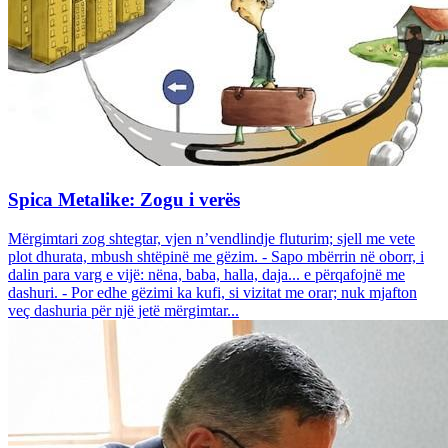
Spica Metalike: Zogu i verës
Mërgimtari zog shtegtar, vjen n’vendlindje fluturim; sjell me vete
plot dhurata, mbush shtëpinë me gëzim. - Sapo mbërrin në oborr, i
dalin para varg e vijë: nëna, baba, halla, daja... e përqafojnë me
dashuri. - Por edhe gëzimi ka kufi, si vizitat me orar; nuk mjafton
veç dashuria për një jetë mërgimtar...