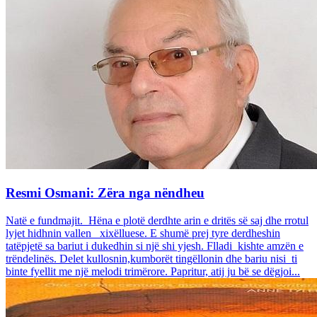
Resmi Osmani: Zëra nga nëndheu
Natë e fundmajit. Hëna e plotë derdhte arin e dritës së saj dhe rrotul
lyjet hidhnin vallen xixëlluese. E shumë prej tyre derdheshin
tatëpjetë sa bariut i dukedhin si një shi yjesh. Flladi kishte amzën e
trëndelinës. Delet kullosnin,kumborët tingëllonin dhe bariu nisi ti
binte fyellit me një melodi trimërore. Papritur, atij ju bë se dëgjoi...