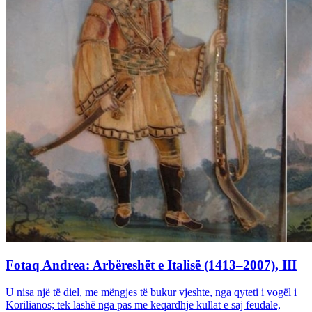
Fotaq Andrea: Arbëreshët e Italisë (1413–2007), III
U nisa një të diel, me mëngjes të bukur vjeshte, nga qyteti i vogël i
Korilianos; tek lashë nga pas me keqardhje kullat e saj feudale,