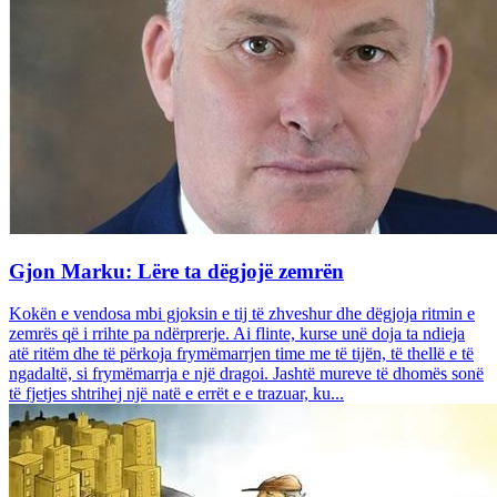
Gjon Marku: Lëre ta dëgjojë zemrën
Kokën e vendosa mbi gjoksin e tij të zhveshur dhe dëgjoja ritmin e
zemrës që i rrihte pa ndërprerje. Ai flinte, kurse unë doja ta ndieja
atë ritëm dhe të përkoja frymëmarrjen time me të tijën, të thellë e të
ngadaltë, si frymëmarrja e një dragoi. Jashtë mureve të dhomës sonë
të fjetjes shtrihej një natë e errët e e trazuar, ku...