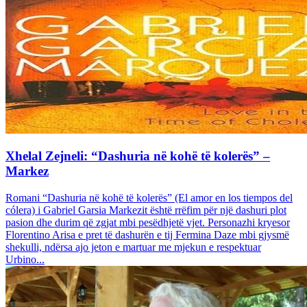
Xhelal Zejneli: “Dashuria në kohë të kolerës” –
Markez
Romani “Dashuria në kohë të kolerës” (El amor en los tiempos del
cólera) i Gabriel Garsia Markezit është rrëfim për një dashuri plot
pasion dhe durim që zgjat mbi pesëdhjetë vjet. Personazhi kryesor
Florentino Arisa e pret të dashurën e tij Fermina Daze mbi gjysmë
shekulli, ndërsa ajo jeton e martuar me mjekun e respektuar
Urbino...