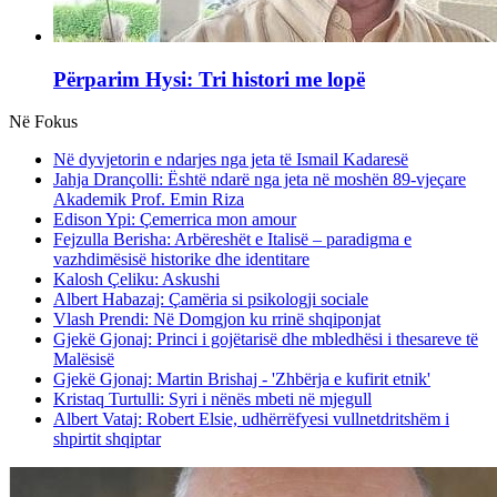
Përparim Hysi: Tri histori me lopë
Në Fokus
Në dyvjetorin e ndarjes nga jeta të Ismail Kadaresë
Jahja Drançolli: Është ndarë nga jeta në moshën 89-vjeçare
Akademik Prof. Emin Riza
Edison Ypi: Çemerrica mon amour
Fejzulla Berisha: Arbëreshët e Italisë – paradigma e
vazhdimësisë historike dhe identitare
Kalosh Çeliku: Askushi
Albert Habazaj: Çamëria si psikologji sociale
Vlash Prendi: Në Domgjon ku rrinë shqiponjat
Gjekë Gjonaj: Princi i gojëtarisë dhe mbledhësi i thesareve të
Malësisë
Gjekë Gjonaj: Martin Brishaj - 'Zhbërja e kufirit etnik'
Kristaq Turtulli: Syri i nënës mbeti në mjegull
Albert Vataj: Robert Elsie, udhërrëfyesi vullnetdritshëm i
shpirtit shqiptar