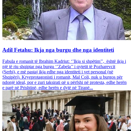
Adil Fetahu: Ikja nga burgu dhe nga identiteti
Fabula e romanit të Ibrahim Kadriut: ‘’Ikja si shpëtim’’, është ikja i
një të riu shqiptar nga burgu ‘’Zabela’’ i qytetit të Pozharevcit
(Serbi), e më pastaj ikja edhe nga identiteti i vet personal (në
Shqipëri). Kryeprotagonisti i romanit, Mal Coli, nuk u burgos për
ndonjë ideal, por e zuri taksirati që u përfshi në protesta, edhe herën
e parë në Prishtinë, edhe herën e dytë në Tiranë...