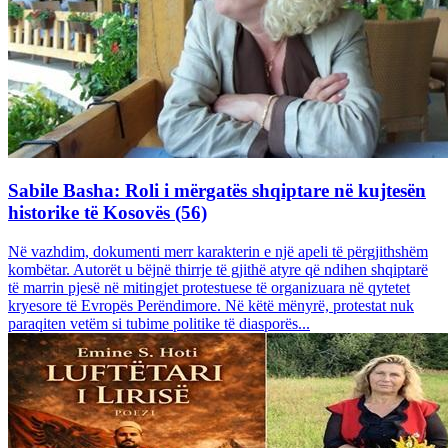
Sabile Basha: Roli i mërgatës shqiptare në kujtesën
historike të Kosovës (56)
Në vazhdim, dokumenti merr karakterin e një apeli të përgjithshëm
kombëtar. Autorët u bëjnë thirrje të gjithë atyre që ndihen shqiptarë
të marrin pjesë në mitingjet protestuese të organizuara në qytetet
kryesore të Evropës Perëndimore. Në këtë mënyrë, protestat nuk
paraqiten vetëm si tubime politike të diasporës...