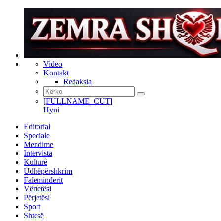
Video
Kontakt
Redaksia
[FULLNAME_CUT]
Hyni
Editorial
Speciale
Mendime
Intervista
Kulturë
Udhëpërshkrim
Faleminderit
Vërtetësi
Përjetësi
Sport
Shtesë