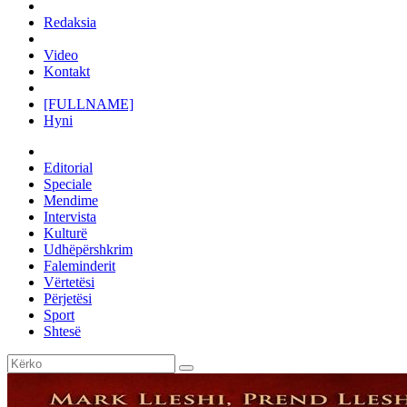
Redaksia
Video
Kontakt
[FULLNAME]
Hyni
Editorial
Speciale
Mendime
Intervista
Kulturë
Udhëpërshkrim
Faleminderit
Vërtetësi
Përjetësi
Sport
Shtesë