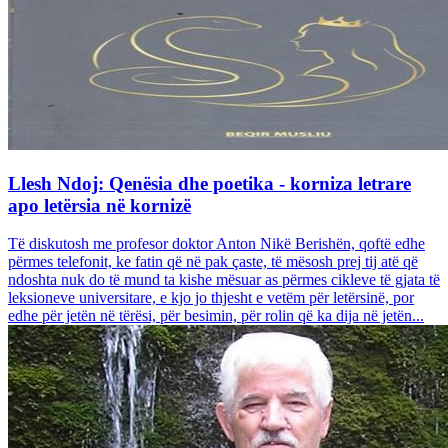
Llesh Ndoj: Qenësia dhe poetika - korniza letrare
apo letërsia në kornizë
Të diskutosh me profesor doktor Anton Nikë Berishën, qoftë edhe
përmes telefonit, ke fatin që në pak çaste, të mësosh prej tij atë që
ndoshta nuk do të mund ta kishe mësuar as përmes cikleve të gjata të
leksioneve universitare, e kjo jo thjesht e vetëm për letërsinë, por
edhe për jetën në tërësi, për besimin, për rolin që ka dija në jetën...