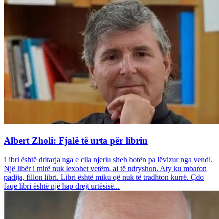
Albert Zholi: Fjalë të urta për librin
Libri është dritarja nga e cila njeriu sheh botën pa lëvizur nga vendi.
Një libër i mirë nuk lexohet vetëm, ai të ndryshon. Aty ku mbaron
padija, fillon libri. Libri është miku që nuk të tradhton kurrë. Çdo
faqe libri është një hap drejt urtësisë...