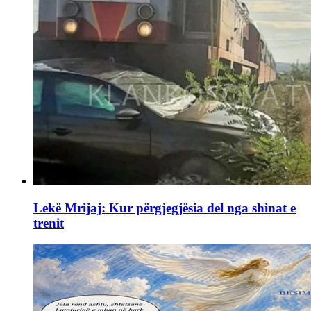
Lekë Mrijaj: Kur përgjegjësia del nga shinat e
trenit