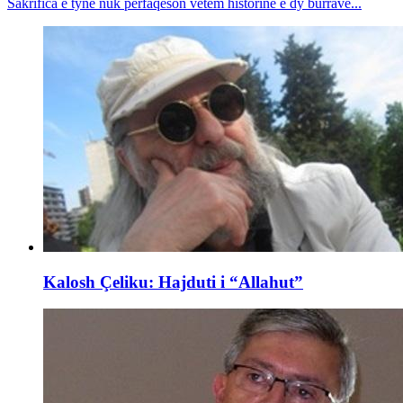
Sakrifica e tyne nuk përfaqëson vetëm historinë e dy burrave...
Kalosh Çeliku: Hajduti i “Allahut”