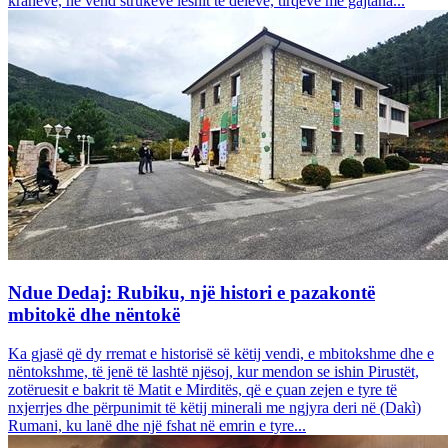
krahëve, në vend strukeve leshit të deleve, tirqëve me gajtana...
Ndue Dedaj: Rubiku, një histori e pazakontë
mbitokë dhe nëntokë
Ka gjasë që dy rremat e historisë së këtij vendi, e mbitokshme dhe e
nëntokshme, të jenë të lashtë njësoj, kur mendon se ishin Pirustët,
zotëruesit e bakrit të Matit e Mirditës, që e çuan zejen e tyre të
nxjerrjes dhe përpunimit të këtij minerali me ngjyra deri në (Dakì)
Rumani, ku lanë dhe një fshat në emrin e tyre...