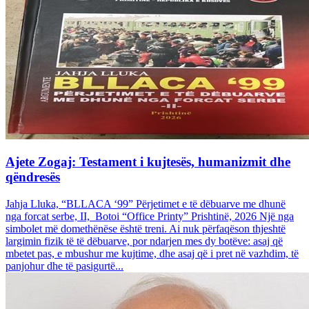
Ajete Zogaj: Testament i kujtesës, humanizmit dhe
qëndresës
Jahja Lluka, “BLLACA ‘99” Përjetimet e të dëbuarve me dhunë
nga forcat serbe, II, Botoi “Office Printy” Prishtinë, 2026 Një nga
simbolet më domethënëse është treni. Ai nuk përfaqëson thjeshtë
largimin fizik të të dëbuarve, por ndarjen mes dy botëve: asaj që
mbetet pas, e mbushur me kujtime, dhe asaj që i pret në vazhdim, të
panjohur dhe të pasigurtë...