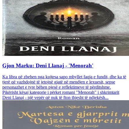
Gjon Marku: Deni Llanaj - 'Menorah'
Ka libra që zbehen nga kujtesa sapo mbyllet faqja e fundit, dhe ka të
tjerë që vazhdojnë të jetojnë gjatë në mendjen e lexuesit, sepse
personazhet e tyre bëhen pjesë e reflektimeve të përditshme.
Pikërisht kësaj kategorie i përket romani "Menorah" i shkrimtarit
Deni Llanaj - një vepër që nuk të fton thjesht të ndjekësh...