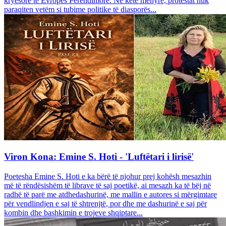
kryesore të Evropës Perëndimore. Në këtë mënyrë, protestat nuk
paraqiten vetëm si tubime politike të diasporës...
Viron Kona: Emine S. Hoti - 'Luftëtari i lirisë'
Poetesha Emine S. Hoti e ka bërë të njohur prej kohësh mesazhin
më të rëndësishëm të librave të saj poetikë, ai mesazh ka të bëj në
radhë të parë me atdhedashurinë, me mallin e autores si mërgimtare
për vendlindjen e saj të shtrenjtë, por dhe me dashurinë e saj për
kombin dhe bashkimin e trojeve shqiptare...