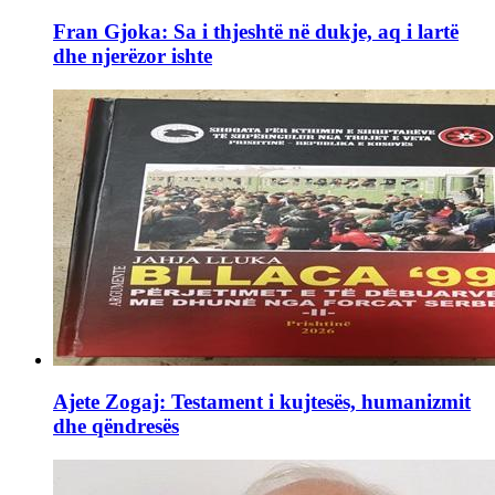
Fran Gjoka: Sa i thjeshtë në dukje, aq i lartë
dhe njerëzor ishte
Ajete Zogaj: Testament i kujtesës, humanizmit
dhe qëndresës