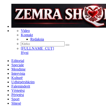
Video
Kontakt
Redaksia
[FULLNAME_CUT]
Hyni
Editorial
Speciale
Mendime
Intervista
Kulturë
Udhëpërshkrim
Faleminderit
Vërtetësi
Përjetësi
Sport
Shtesë