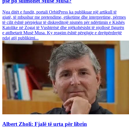
pse po sulmohet Musë Musa?
Nga ditët e fundit, portali OrbitPress ka publikuar një artikull të
gjatë, të mbushur me pretendime, etiketime dhe interpretime, përmes
të cilit është përpjekur të diskreditojë nismën për ndërtimin e Kishës
Katolike në Zogaj të Vushtrrisë dhe njëkohësisht të njollosë figurën
e atdhetarit Musë Musa. Ky reagim është përgjigje e drejtpërdrejtë
ndaj atij publikimi...
Albert Zholi: Fjalë të urta për librin