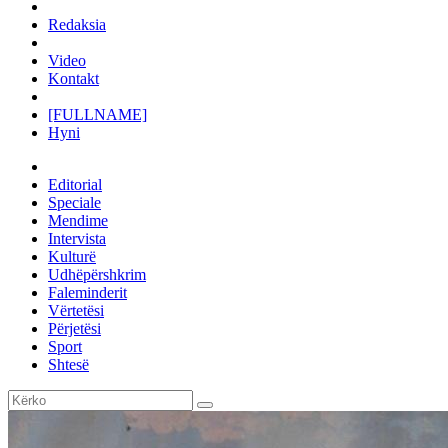
Redaksia
Video
Kontakt
[FULLNAME]
Hyni
Editorial
Speciale
Mendime
Intervista
Kulturë
Udhëpërshkrim
Faleminderit
Vërtetësi
Përjetësi
Sport
Shtesë