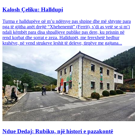
Kalosh Çeliku: Halldupi
Turma e halldupëve që m’u ndërsye pas shpine dhe më shtynte para
nga të gjitha anët drejtë “Xhehenemit” (Ferrit), s’di as vetë se si m’i
ndali këmbët para disa shpalljeve publike pas dere, ku prisnin në
rend korbat dhe sorrat e zeza. Halldupët, me ferexhetë hedhur
krahëve, në vend strukeve leshit të deleve, tirqëve me gajtana...
Ndue Dedaj: Rubiku, një histori e pazakontë