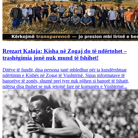
Rrezart Kalaja: Kisha në Zogaj do të ndërtohet –
trashëgimia jonë nuk mund të fshihet!
Ditëve të fundit, disa persona janë mbledhur për ta kundërshtuar
ndërtimin e Kishës në Zogaj të Vushtrrisë. Sipas informatave të
banorëve të zonës, shumë prej tyre nuk njihen si banorë të fshatit,
ndërsa disa thuhet se nuk jetojnë fare në komunën e Vushtrrisë...