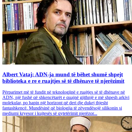
Albert Vataj: ADN-ja mund të bëhet shumë shpejt
biblioteka e re e ruajtjes së të dhënave të njerëzimit
Përparimet më të fundit në teknologjinë e ruajtjes së të dhënave në
ADN, një fushë që shkencëtarët e quajnë gjithnjë e më shpesh arkivi
molekular, po hapin një horizont që deri dje dukej thjesht
fantashkencë. Mundësinë që biologjia të zëvendësojë silikonin si
mediumi kryesor i kujtesës së qytetërimit njerëzor...