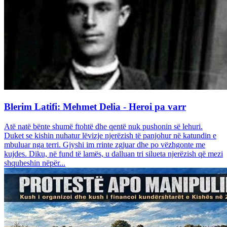
Blerim Latifi: Mehmet Delia - Heroi pa varr
Atë natë bënte shumë ftohtë dhe qentë nuk pushonin së lehuri.
Duket se kishin nuhatur lëvizje njerëzish të panjohur në katundin e
mbuluar nga terri. Gjyshi im rrinte zgjuar dhe po vëzhgonte me
kujdes. Diku, në fund të lamës, u dalluan tri silueta njerëzish që mezi
shquheshin nëpër...