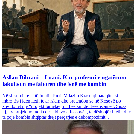
Asllan Dibrani – Luani: Kur profesori e ngatërron
fakultetin me faltoren dhe fenë me kombin
Në shkrimin e tij të fundit, Prof. Milazim Krasniqi paraqitet si
mbrojtës i identitetit fetar islam dhe pretendon se në Kosovë po
zhvillohet një “projekt famëkeq i luftës kundër fesë islame”. Sipas
tij, ky projekt mund ta destabilizojë Kosovën, ta dështojë shtetin dhe
ta çojë kombin shqiptar drejt përçarjes e dekompozimit...