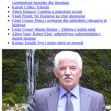
vazhdimësisë historike dhe identitare
Kalosh Çeliku: Askushi
Albert Habazaj: Çamëria si psikologji sociale
Vlash Prendi: Në Domgjon ku rrinë shqiponjat
Gjekë Gjonaj: Princi i gojëtarisë dhe mbledhësi i thesareve të
Malësisë
Gjekë Gjonaj: Martin Brishaj - 'Zhbërja e kufirit etnik'
Albert Vataj: Robert Elsie, udhërrëfyesi vullnetdritshëm i
shpirtit shqiptar
Kristaq Turtulli: Syri i nënës mbeti në mjegull