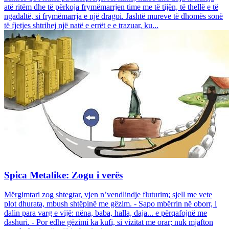
atë ritëm dhe të përkoja frymëmarrjen time me të tijën, të thellë e të
ngadaltë, si frymëmarrja e një dragoi. Jashtë mureve të dhomës sonë
të fjetjes shtrihej një natë e errët e e trazuar, ku...
Spica Metalike: Zogu i verës
Mërgimtari zog shtegtar, vjen n’vendlindje fluturim; sjell me vete
plot dhurata, mbush shtëpinë me gëzim. - Sapo mbërrin në oborr, i
dalin para varg e vijë: nëna, baba, halla, daja... e përqafojnë me
dashuri. - Por edhe gëzimi ka kufi, si vizitat me orar; nuk mjafton