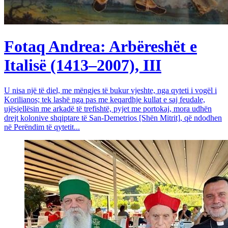
Fotaq Andrea: Arbëreshët e
Italisë (1413–2007), III
U nisa një të diel, me mëngjes të bukur vjeshte, nga qyteti i vogël i
Korilianos; tek lashë nga pas me keqardhje kullat e saj feudale,
ujësjellësin me arkadë të trefishtë, pyjet me portokaj, mora udhën
drejt kolonive shqiptare të San-Demetrios [Shën Mitrit], që ndodhen
në Perëndim të qytetit...