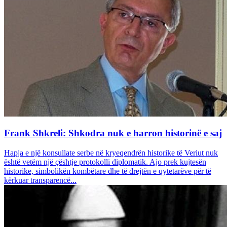
Frank Shkreli: Shkodra nuk e harron historinë e saj
Hapja e një konsullate serbe në kryeqendrën historike të Veriut nuk
është vetëm një çështje protokolli diplomatik. Ajo prek kujtesën
historike, simbolikën kombëtare dhe të drejtën e qytetarëve për të
kërkuar transparencë...