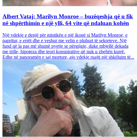
Albert Vataj: Marilyn Monroe – buzëqeshja që u fik
në shpërthimin e një ylli, 64 vite që ndaluan kohën
Një vdekje e denjë për mistikën e një ikonë si Marilyn Monroe, e
papritur, e errët dhe e veshur me velin e pluhurt të sekreteve. Një
fund që la pas më shumë pyetje se përgjigje, duke mbjellë dekada
me trille, hipoteza dhe teori konspirative që nuk u zbehën kurrë.
Edhe në panoramën e saj mortore, ajo vdekje ruajti një shkëlqim të...