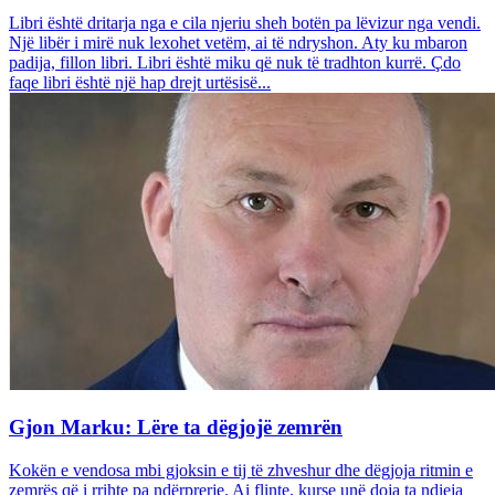
Libri është dritarja nga e cila njeriu sheh botën pa lëvizur nga vendi.
Një libër i mirë nuk lexohet vetëm, ai të ndryshon. Aty ku mbaron
padija, fillon libri. Libri është miku që nuk të tradhton kurrë. Çdo
faqe libri është një hap drejt urtësisë...
Gjon Marku: Lëre ta dëgjojë zemrën
Kokën e vendosa mbi gjoksin e tij të zhveshur dhe dëgjoja ritmin e
zemrës që i rrihte pa ndërprerje. Ai flinte, kurse unë doja ta ndieja