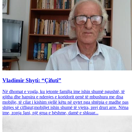
Vladimir Shyti: “Çifuti”
Në dhomat e vogla, ku jetonte familja ime ishin shumë ngushtë, të
gjitha dhe hapsira e ndenjes e koridorit qenë të mbushura me disa
mobilje, të cilat i kishim sjellë këtu në qytet nga shtëpia e madhe pas
shitjes së çifligut;mobiljet ishin shumë të vjetra, prej druri arre. Nëna
ime, zonja Jani, një grua e bëshme, damë e shkuar...