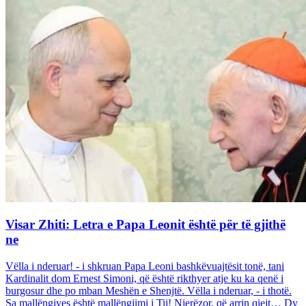
Visar Zhiti: Letra e Papa Leonit është për të gjithë
ne
Vëlla i nderuar! - i shkruan Papa Leoni bashkëvuajtësit tonë, tani
Kardinalit dom Ernest Simoni, që është rikthyer atje ku ka qenë i
burgosur dhe po mban Meshën e Shenjtë. Vëlla i nderuar, - i thotë.
Sa mallëngjyes është mallëngjimi i Tij! Njerëzor, që arrin qiejt… Dy