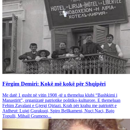
Fërgim Demiri: Kokë më kokë për Shqipëri
Me datë 1 gusht në vitin 1908 -të u themelua klubi “Bashkimi i
Manastirit”, organizatë patriotike politiko-kulturore. E themeluan
Fehim Zavalani e Gjergj Qiriazi. Krah për krahu me patriotët e
Atdheut: Luigj Gurakuqi, Spiro Bellkameni, Nuçi Naçi, Bajo
Topulli, Mihail Grameno...