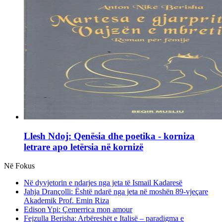
Llesh Ndoj: Qenësia dhe poetika - korniza
letrare apo letërsia në kornizë
Në Fokus
Në dyvjetorin e ndarjes nga jeta të Ismail Kadaresë
Jahja Drançolli: Është ndarë nga jeta në moshën 89-vjeçare
Akademik Prof. Emin Riza
Edison Ypi: Çemerrica mon amour
Fejzulla Berisha: Arbëreshët e Italisë – paradigma e