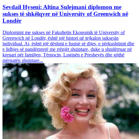
Sevdail Hyseni: Altina Sulejmani diplomon me
sukses të shkëlqyer në University of Greenwich në
Londër
Diplomimi me sukses në Fakultetin Ekonomik të University of
Greenwich në Londër, është një histori që tejkalon suksesin
individual. Ai, është një dëshmi e fuqisë së dijes, e përkushtimit dhe
e lidhjes së pandërprerë me rrënjët shqiptare, duke u shndërruar në
krenari për familjen, Tërnocin, Luginën e Preshevës dhe gjithë
mërgatën shqiptare...