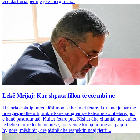
veç dashuria për një jetë mërgimtar...
Lekë Mrijaj: Kur shpata fillon të ecë mbi ne
Historia e shqiptarëve dëshmon se besimet fetare, kur janë jetuar me
ndërgjegje dhe urti, nuk e kanë penguar përkatësinë kombëtare, por
e kanë pasuruar atë. Kultet fetare pra, Kishat dhe xhamitë nuk duhet
të bëhen kurrë ledhe ndarëse, por vende ku njeriu mëson paqen
hyjnore, mëshirën, drejtësinë dhe respektin ndaj tjetrit...