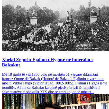
Xhelal Zejneli: Fjalimi i Hygosë në funeralin e
Balzakut
Më 18 gusht të viti 1850 vdiq në moshën 51-vjeçare shkrimtari
francez Onore dë Balzak (Honoré de Balzac). Fjalimin e varrimit e
mbajti Viktor Hygo (Victor Hugo, 1802-1885). Fjalimi i Hygos ishte
tronditës. Ai tha se Balzaku ka qenë pjesë e brezit të fuqishëm të
shkrimtarëve të shekullit XIX dhe se emri i tij do të mbetet...