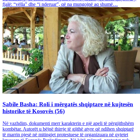
fjalë: “vëlla” dhe “i nderuar”, që na mungojnë aq shumë…
Sabile Basha: Roli i mërgatës shqiptare në kujtesën
historike të Kosovës (56)
Në vazhdim, dokumenti merr karakterin e një apeli të përgjithshëm
kombëtar. Autorët u bëjnë thirrje të gjithë atyre që ndihen shqiptarë
të marrin pjesë në mitingjet protestuese të organizuara në qytetet