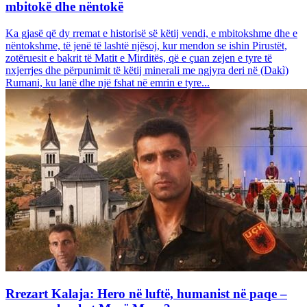
mbitokë dhe nëntokë
Ka gjasë që dy rremat e historisë së këtij vendi, e mbitokshme dhe e
nëntokshme, të jenë të lashtë njësoj, kur mendon se ishin Pirustët,
zotëruesit e bakrit të Matit e Mirditës, që e çuan zejen e tyre të
nxjerrjes dhe përpunimit të këtij minerali me ngjyra deri në (Dakì)
Rumani, ku lanë dhe një fshat në emrin e tyre...
Rrezart Kalaja: Hero në luftë, humanist në paqe –