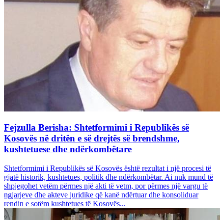
Fejzulla Berisha: Shtetformimi i Republikës së
Kosovës në dritën e së drejtës së brendshme,
kushtetuese dhe ndërkombëtare
Shtetformimi i Republikës së Kosovës është rezultat i një procesi të
gjatë historik, kushtetues, politik dhe ndërkombëtar. Ai nuk mund të
shpjegohet vetëm përmes një akti të vetm, por përmes një vargu të
ngjarjeve dhe akteve juridike që kanë ndërtuar dhe konsoliduar
rendin e sotëm kushtetues të Kosovës...