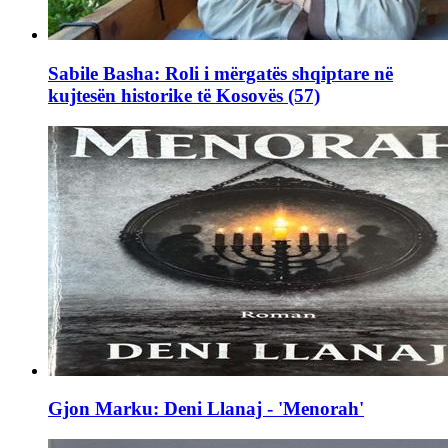
Sabile Basha: Roli i mërgatës shqiptare në
kujtesën historike të Kosovës (57)
Gjon Marku: Deni Llanaj - 'Menorah'