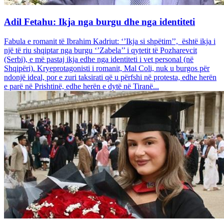
Adil Fetahu: Ikja nga burgu dhe nga identiteti
Fabula e romanit të Ibrahim Kadriut: ‘’Ikja si shpëtim’’, është ikja i
një të riu shqiptar nga burgu ‘’Zabela’’ i qytetit të Pozharevcit
(Serbi), e më pastaj ikja edhe nga identiteti i vet personal (në
Shqipëri). Kryeprotagonisti i romanit, Mal Coli, nuk u burgos për
ndonjë ideal, por e zuri taksirati që u përfshi në protesta, edhe herën
e parë në Prishtinë, edhe herën e dytë në Tiranë...