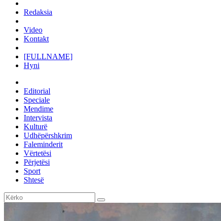
Redaksia
Video
Kontakt
[FULLNAME]
Hyni
Editorial
Speciale
Mendime
Intervista
Kulturë
Udhëpërshkrim
Faleminderit
Vërtetësi
Përjetësi
Sport
Shtesë