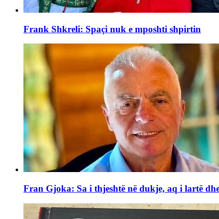
Frank Shkreli: Spaçi nuk e mposhti shpirtin
Fran Gjoka: Sa i thjeshtë në dukje, aq i lartë dhe