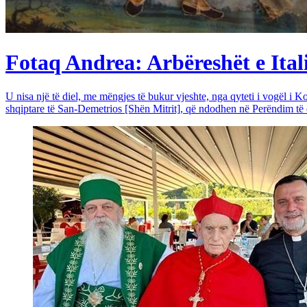
Fotaq Andrea: Arbëreshët e Itali
U nisa një të diel, me mëngjes të bukur vjeshte, nga qyteti i vogël i Ko
shqiptare të San-Demetrios [Shën Mitrit], që ndodhen në Perëndim të qy