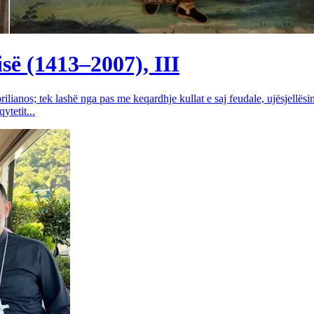
së (1413–2007), III
rilianos; tek lashë nga pas me keqardhje kullat e saj feudale, ujësjellës
tetit...