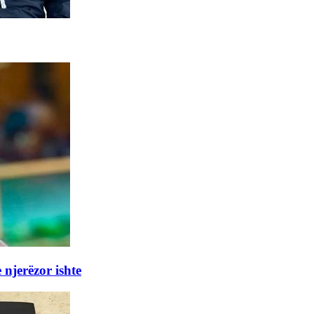
 njerëzor ishte