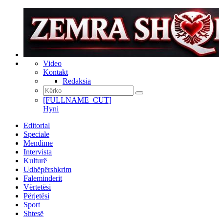
Video
Kontakt
Redaksia
[FULLNAME_CUT]
Hyni
Editorial
Speciale
Mendime
Intervista
Kulturë
Udhëpërshkrim
Faleminderit
Vërtetësi
Përjetësi
Sport
Shtesë