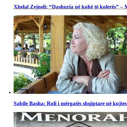
Xhelal Zejneli: “Dashuria në kohë të kolerës” –
Sabile Basha: Roli i mërgatës shqiptare në kujtes