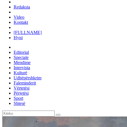
Redaksia
Video
Kontakt
[FULLNAME]
Hyni
Editorial
Speciale
Mendime
Intervista
Kulturë
Udhëpërshkrim
Faleminderit
Vërtetësi
Përjetësi
Sport
Shtesë