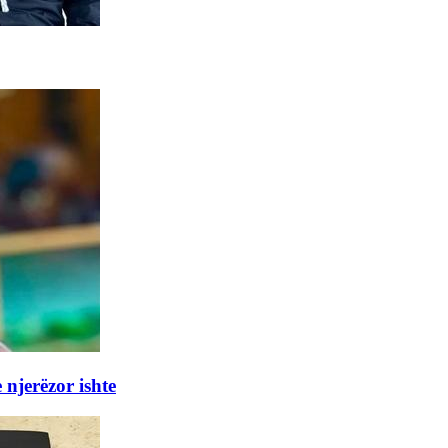
 njerëzor ishte