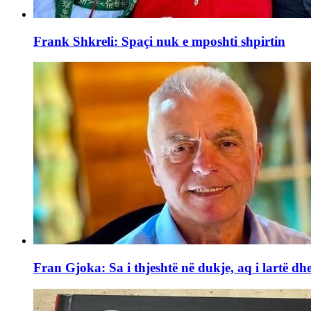
Frank Shkreli: Spaçi nuk e mposhti shpirtin
Fran Gjoka: Sa i thjeshtë në dukje, aq i lartë dhe