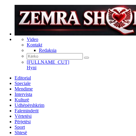
Video
Kontakt
Redaksia
[FULLNAME_CUT]
Hyni
Editorial
Speciale
Mendime
Intervista
Kulturë
Udhëpërshkrim
Faleminderit
Vërtetësi
Përjetësi
Sport
Shtesë