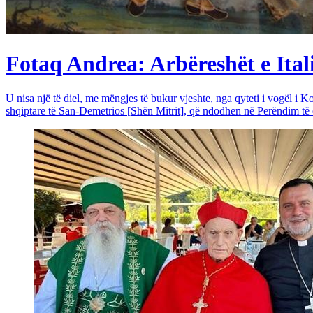
Fotaq Andrea: Arbëreshët e Itali
U nisa një të diel, me mëngjes të bukur vjeshte, nga qyteti i vogël i Ko
shqiptare të San-Demetrios [Shën Mitrit], që ndodhen në Perëndim të qy