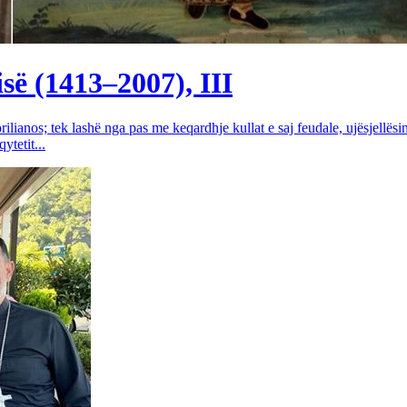
së (1413–2007), III
rilianos; tek lashë nga pas me keqardhje kullat e saj feudale, ujësjellës
tetit...