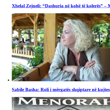
Xhelal Zejneli: “Dashuria në kohë të kolerës” –
Sabile Basha: Roli i mërgatës shqiptare në kujtes