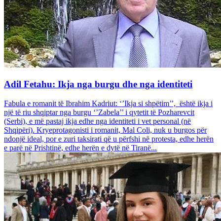
Adil Fetahu: Ikja nga burgu dhe nga identiteti
Fabula e romanit të Ibrahim Kadriut: ‘’Ikja si shpëtim’’, është ikja i
një të riu shqiptar nga burgu ‘’Zabela’’ i qytetit të Pozharevcit
(Serbi), e më pastaj ikja edhe nga identiteti i vet personal (në
Shqipëri). Kryeprotagonisti i romanit, Mal Coli, nuk u burgos për
ndonjë ideal, por e zuri taksirati që u përfshi në protesta, edhe herën
e parë në Prishtinë, edhe herën e dytë në Tiranë...