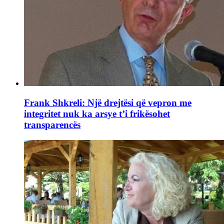
Frank Shkreli: Një drejtësi që vepron me
integritet nuk ka arsye t’i frikësohet
transparencës