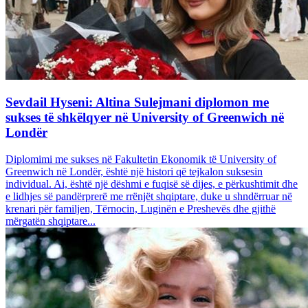
Sevdail Hyseni: Altina Sulejmani diplomon me
sukses të shkëlqyer në University of Greenwich në
Londër
Diplomimi me sukses në Fakultetin Ekonomik të University of
Greenwich në Londër, është një histori që tejkalon suksesin
individual. Ai, është një dëshmi e fuqisë së dijes, e përkushtimit dhe
e lidhjes së pandërprerë me rrënjët shqiptare, duke u shndërruar në
krenari për familjen, Tërnocin, Luginën e Preshevës dhe gjithë
mërgatën shqiptare...