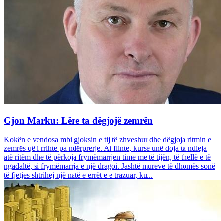
Gjon Marku: Lëre ta dëgjojë zemrën
Kokën e vendosa mbi gjoksin e tij të zhveshur dhe dëgjoja ritmin e
zemrës që i rrihte pa ndërprerje. Ai flinte, kurse unë doja ta ndieja
atë ritëm dhe të përkoja frymëmarrjen time me të tijën, të thellë e të
ngadaltë, si frymëmarrja e një dragoi. Jashtë mureve të dhomës sonë
të fjetjes shtrihej një natë e errët e e trazuar, ku...