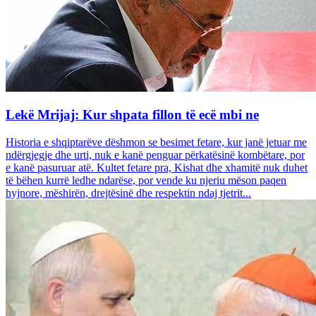
Lekë Mrijaj: Kur shpata fillon të ecë mbi ne
Historia e shqiptarëve dëshmon se besimet fetare, kur janë jetuar me
ndërgjegje dhe urti, nuk e kanë penguar përkatësinë kombëtare, por
e kanë pasuruar atë. Kultet fetare pra, Kishat dhe xhamitë nuk duhet
të bëhen kurrë ledhe ndarëse, por vende ku njeriu mëson paqen
hyjnore, mëshirën, drejtësinë dhe respektin ndaj tjetrit...