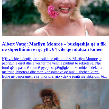
Albert Vataj: Marilyn Monroe – buzëqeshja që u fik
në shpërthimin e një ylli, 64 vite që ndaluan kohën
Një vdekje e denjë për mistikën e një ikonë si Marilyn Monroe, e
papritur, e errët dhe e veshur me velin e pluhurt të sekreteve. Një
fund që la pas më shumë pyetje se përgjigje, duke mbjellë dekada
me trille, hipoteza dhe teori konspirative që nuk u zbehën kurrë.
Edhe në panoramën e saj mortore, ajo vdekje ruajti një shkëlqim të...