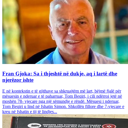
Fran Gjoka: Sa i thjeshtë në dukje, aq i lartë dhe
njerëzor ishte
E në kontekstin e të gjithave sa shkruajtëm më lart, bëjmë fjalë për
mësuesin e nderuar e të paharruar, Tom Beqiri, i cili ndërroi jetë në
moshën 78- vjeçare nga një sëmundje e rëndë. Mësuesi i nderuar,
Tom Beqiri u lind në fshatin Simon. Shkollën fillore dhe 7-vjeçare e
kreu në fshatin e tij të lindjes...