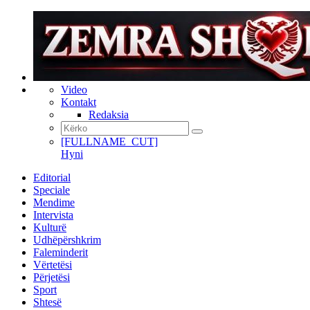
Video
Kontakt
Redaksia
[FULLNAME_CUT]
Hyni
Editorial
Speciale
Mendime
Intervista
Kulturë
Udhëpërshkrim
Faleminderit
Vërtetësi
Përjetësi
Sport
Shtesë