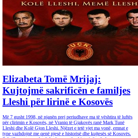
Elizabeta Tomë Mrijaj:
Kujtojmë sakrificën e familjes
Lleshi për lirinë e Kosovës
Më 7 gusht 1998, në njanën prej periudhave ma të vështira të luftës
për çlirimin e Kosovës, në Vraniq të Gjakovës ranë Mark Tunë
Lleshi dhe Kolë Gjon Lleshi. Njëzet e tetë vjet ma vonë, emnat e
tyne vazhdojnë me qenë pjesë e historisë dhe kujtesës së Kosovës.