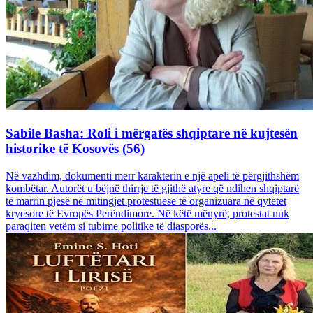
Sabile Basha: Roli i mërgatës shqiptare në kujtesën
historike të Kosovës (56)
Në vazhdim, dokumenti merr karakterin e një apeli të përgjithshëm
kombëtar. Autorët u bëjnë thirrje të gjithë atyre që ndihen shqiptarë
të marrin pjesë në mitingjet protestuese të organizuara në qytetet
kryesore të Evropës Perëndimore. Në këtë mënyrë, protestat nuk
paraqiten vetëm si tubime politike të diasporës...