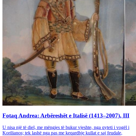
Fotaq Andrea: Arbëreshët e Italisë (1413–2007), III
U nisa një të diel, me mëngjes të bukur vjeshte, nga qyteti i vogël i
Korilianos; tek lashë nga pas me keqardhje kullat e saj feudale,