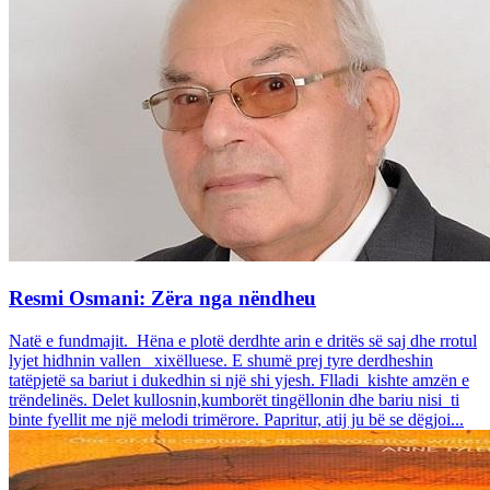
Resmi Osmani: Zëra nga nëndheu
Natë e fundmajit. Hëna e plotë derdhte arin e dritës së saj dhe rrotul
lyjet hidhnin vallen xixëlluese. E shumë prej tyre derdheshin
tatëpjetë sa bariut i dukedhin si një shi yjesh. Flladi kishte amzën e
trëndelinës. Delet kullosnin,kumborët tingëllonin dhe bariu nisi ti
binte fyellit me një melodi trimërore. Papritur, atij ju bë se dëgjoi...