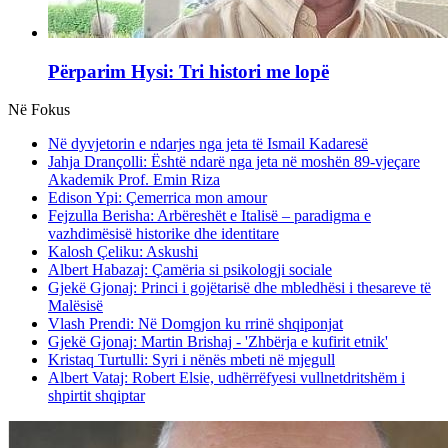
Përparim Hysi: Tri histori me lopë
Në Fokus
Në dyvjetorin e ndarjes nga jeta të Ismail Kadaresë
Jahja Drançolli: Është ndarë nga jeta në moshën 89-vjeçare
Akademik Prof. Emin Riza
Edison Ypi: Çemerrica mon amour
Fejzulla Berisha: Arbëreshët e Italisë – paradigma e
vazhdimësisë historike dhe identitare
Kalosh Çeliku: Askushi
Albert Habazaj: Çamëria si psikologji sociale
Gjekë Gjonaj: Princi i gojëtarisë dhe mbledhësi i thesareve të
Malësisë
Vlash Prendi: Në Domgjon ku rrinë shqiponjat
Gjekë Gjonaj: Martin Brishaj - 'Zhbërja e kufirit etnik'
Kristaq Turtulli: Syri i nënës mbeti në mjegull
Albert Vataj: Robert Elsie, udhërrëfyesi vullnetdritshëm i
shpirtit shqiptar