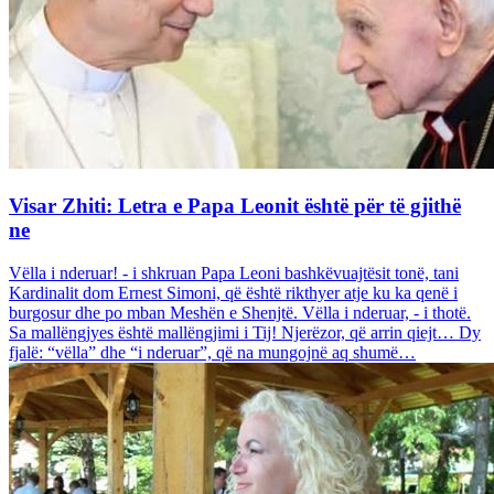
Visar Zhiti: Letra e Papa Leonit është për të gjithë
ne
Vëlla i nderuar! - i shkruan Papa Leoni bashkëvuajtësit tonë, tani
Kardinalit dom Ernest Simoni, që është rikthyer atje ku ka qenë i
burgosur dhe po mban Meshën e Shenjtë. Vëlla i nderuar, - i thotë.
Sa mallëngjyes është mallëngjimi i Tij! Njerëzor, që arrin qiejt… Dy
fjalë: “vëlla” dhe “i nderuar”, që na mungojnë aq shumë…