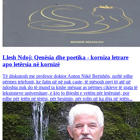
Llesh Ndoj: Qenësia dhe poetika - korniza letrare
apo letërsia në kornizë
Të diskutosh me profesor doktor Anton Nikë Berishën, qoftë edhe
përmes telefonit, ke fatin që në pak çaste, të mësosh prej tij atë që
ndoshta nuk do të mund ta kishe mësuar as përmes cikleve të gjata të
leksioneve universitare, e kjo jo thjesht e vetëm për letërsinë, por
edhe për jetën në tërësi, për besimin, për rolin që ka dija në jetën...