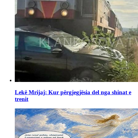
Lekë Mrijaj: Kur përgjegjësia del nga shinat e
trenit