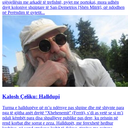
ujësjellësin me arkadë të trefishtë, pyjet me portokaj, mora udhën
drejt kolonive shqiptare të San-Demetrios [Shën Mitrit], që ndodhen
në Perëndim të qytetit...
Kalosh Çeliku: Halldupi
Turma e halldupëve që m’u ndërsye pas shpine dhe më shtynte para
nga të gjitha anët drejtë “Xhehenemit” (Ferrit), s’di as vetë se si m’i
ndali këmbët para disa shpalljeve publike pas dere, ku prisnin në
rend korbat dhe sorrat e zeza. Halldupët, me ferexhetë hedhur