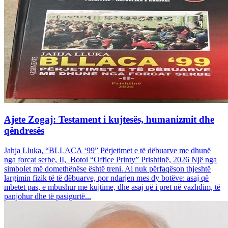
Ajete Zogaj: Testament i kujtesës, humanizmit dhe
qëndresës
Jahja Lluka, “BLLACA ‘99” Përjetimet e të dëbuarve me dhunë
nga forcat serbe, II, Botoi “Office Printy” Prishtinë, 2026 Një nga
simbolet më domethënëse është treni. Ai nuk përfaqëson thjeshtë
largimin fizik të të dëbuarve, por ndarjen mes dy botëve: asaj që
mbetet pas, e mbushur me kujtime, dhe asaj që i pret në vazhdim, të
panjohur dhe të pasigurtë...