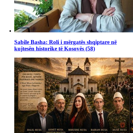
Sabile Basha: Roli i mërgatës shqiptare në
kujtesën historike të Kosovës (58)