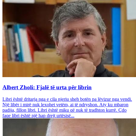
Albert Zholi: Fjalë të urta për librin
Libri është dritarja nga e cila njeriu sheh botën pa lëvizur nga vendi.
Një libër i mirë nuk lexohet vetëm, ai të ndryshon. Aty ku mbaron
padija, fillon libri. Libri është miku që nuk të tradhton kurrë. Çdo
faqe libri është një hap drejt urtësisë...