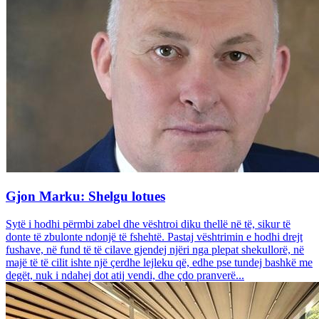
Gjon Marku: Shelgu lotues
Sytë i hodhi përmbi zabel dhe vështroi diku thellë në të, sikur të
donte të zbulonte ndonjë të fshehtë. Pastaj vështrimin e hodhi drejt
fushave, në fund të të cilave gjendej njëri nga plepat shekullorë, në
majë të të cilit ishte një çerdhe lejleku që, edhe pse tundej bashkë me
degët, nuk i ndahej dot atij vendi, dhe çdo pranverë...