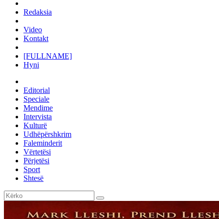
Redaksia
Video
Kontakt
[FULLNAME]
Hyni
Editorial
Speciale
Mendime
Intervista
Kulturë
Udhëpërshkrim
Faleminderit
Vërtetësi
Përjetësi
Sport
Shtesë