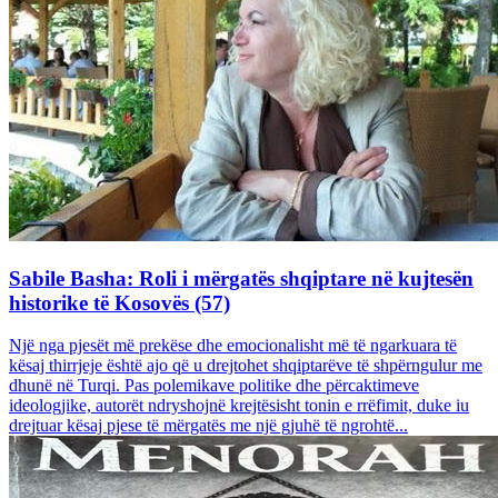
Sabile Basha: Roli i mërgatës shqiptare në kujtesën
historike të Kosovës (57)
Një nga pjesët më prekëse dhe emocionalisht më të ngarkuara të
kësaj thirrjeje është ajo që u drejtohet shqiptarëve të shpërngulur me
dhunë në Turqi. Pas polemikave politike dhe përcaktimeve
ideologjike, autorët ndryshojnë krejtësisht tonin e rrëfimit, duke iu
drejtuar kësaj pjese të mërgatës me një gjuhë të ngrohtë...