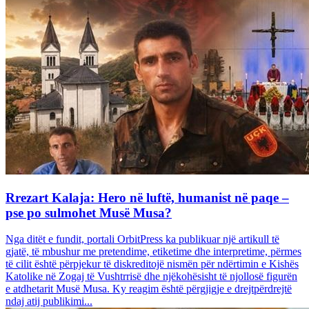
Rrezart Kalaja: Hero në luftë, humanist në paqe –
pse po sulmohet Musë Musa?
Nga ditët e fundit, portali OrbitPress ka publikuar një artikull të
gjatë, të mbushur me pretendime, etiketime dhe interpretime, përmes
të cilit është përpjekur të diskreditojë nismën për ndërtimin e Kishës
Katolike në Zogaj të Vushtrrisë dhe njëkohësisht të njollosë figurën
e atdhetarit Musë Musa. Ky reagim është përgjigje e drejtpërdrejtë
ndaj atij publikimi...