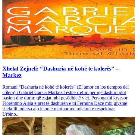
Xhelal Zejneli: “Dashuria në kohë të kolerës” –
Markez
Romani “Dashuria në kohë të kolerës” (El amor en los tiempos del
cólera) i Gabriel Garsia Markezit është rrëfim për një dashuri plot
pasion dhe durim që zgjat mbi pesëdhjetë vjet. Personazhi kryesor
Florentino Arisa e pret të dashurën e tij Fermina Daze mbi gjysmë
shekulli, ndërsa ajo jeton e martuar me mjekun e respektuar
Urbino...