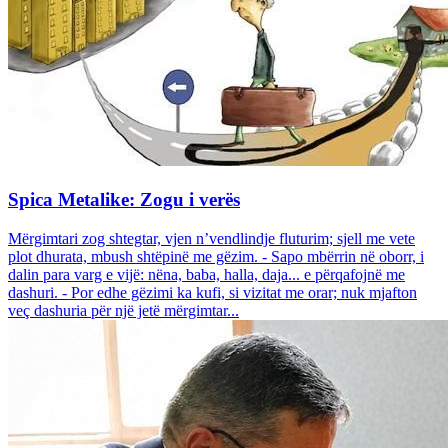
Spica Metalike: Zogu i verës
Mërgimtari zog shtegtar, vjen n’vendlindje fluturim; sjell me vete
plot dhurata, mbush shtëpinë me gëzim. - Sapo mbërrin në oborr, i
dalin para varg e vijë: nëna, baba, halla, daja... e përqafojnë me
dashuri. - Por edhe gëzimi ka kufi, si vizitat me orar; nuk mjafton
veç dashuria për një jetë mërgimtar...