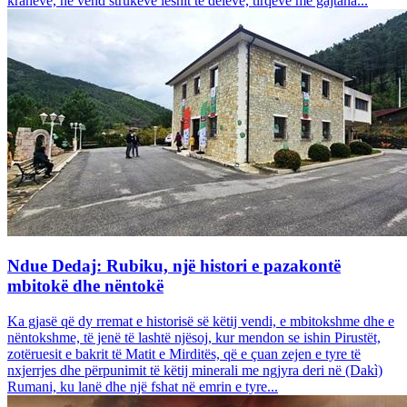
krahëve, në vend strukeve leshit të deleve, tirqëve me gajtana...
Ndue Dedaj: Rubiku, një histori e pazakontë
mbitokë dhe nëntokë
Ka gjasë që dy rremat e historisë së këtij vendi, e mbitokshme dhe e
nëntokshme, të jenë të lashtë njësoj, kur mendon se ishin Pirustët,
zotëruesit e bakrit të Matit e Mirditës, që e çuan zejen e tyre të
nxjerrjes dhe përpunimit të këtij minerali me ngjyra deri në (Dakì)
Rumani, ku lanë dhe një fshat në emrin e tyre...