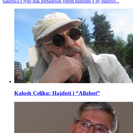
Sakrifica e tyne nuk përfaqëson vetëm historinë e dy burrave...
Kalosh Çeliku: Hajduti i “Allahut”