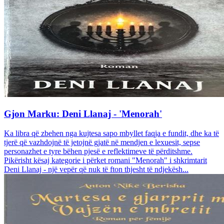
Gjon Marku: Deni Llanaj - 'Menorah'
Ka libra që zbehen nga kujtesa sapo mbyllet faqja e fundit, dhe ka të
tjerë që vazhdojnë të jetojnë gjatë në mendjen e lexuesit, sepse
personazhet e tyre bëhen pjesë e reflektimeve të përditshme.
Pikërisht kësaj kategorie i përket romani "Menorah" i shkrimtarit
Deni Llanaj - një vepër që nuk të fton thjesht të ndjekësh...