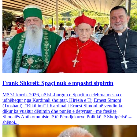
Frank Shkreli: Spaçi nuk e mposhti shpirtin
Më 31 korrik 2026, në ish-burgun e Spaçit u celebrua mesha e
udhëhequr nga Kardinali shqiptar, Hirësia e Tij Ernest Simoni
(Troshani). "Rikthimi" i Kardinalit Ernest Simoni në vendin ku
dikur ka vuajtur dënimin dhe punën e detyruar --me ftesë të
Shoqatës Antikomuniste të të Përndjekurve Politikë të Shqipërisë --
shënoi...