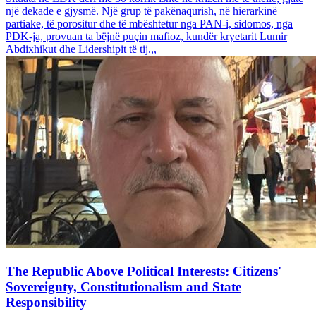
një dekade e gjysmë. Një grup të pakënaqurish, në hierarkinë
partiake, të porositur dhe të mbështetur nga PAN-i, sidomos, nga
PDK-ja, provuan ta bëjnë puçin mafioz, kundër kryetarit Lumir
Abdixhikut dhe Lidershipit të tij.,,
The Republic Above Political Interests: Citizens'
Sovereignty, Constitutionalism and State
Responsibility