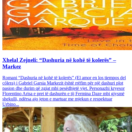
Xhelal Zejneli: “Dashuria në kohë të kolerës” –
Markez
Romani “Dashuria në kohë të kolerës” (El amor en los tiempos del
cólera) i Gabriel Garsia Markezit është rrëfim për një dashuri plot
pasion dhe durim që zgjat mbi pesëdhjetë vjet. Personazhi kryesor
Florentino Arisa e pret të dashurën e tij Fermina Daze mbi gjysmë
shekulli, ndërsa ajo jeton e martuar me mjekun e respektuar
Urbino...