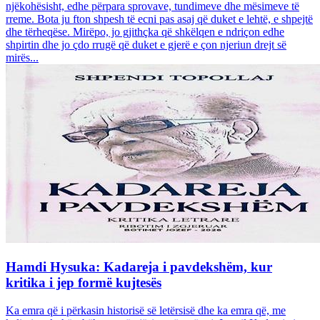
njëkohësisht, edhe përpara sprovave, tundimeve dhe mësimeve të
rreme. Bota ju fton shpesh të ecni pas asaj që duket e lehtë, e shpejtë
dhe tërheqëse. Mirëpo, jo gjithçka që shkëlqen e ndriçon edhe
shpirtin dhe jo çdo rrugë që duket e gjerë e çon njeriun drejt së
mirës...
Hamdi Hysuka: Kadareja i pavdekshëm, kur
kritika i jep formë kujtesës
Ka emra që i përkasin historisë së letërsisë dhe ka emra që, me