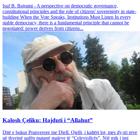
Isuf B. Bajrami - A perspective on democratic governance,
constitutional principles and the role of citizens' sovereignty in state-
building When the Vote Speaks, Institutions Must Listen In every
stable democracy, there is a fundamental principle that cannot be
negotiated: power derives from citizens...
Kalosh Çeliku: Hajduti i “Allahut”
Ditë e bukur Pranverore me DieIl. Qielli, i kaltërt lot, mes dy-tri reve
që thyejnë qafën matanë maleve të “Çelevjollcës”. Një mik i imi