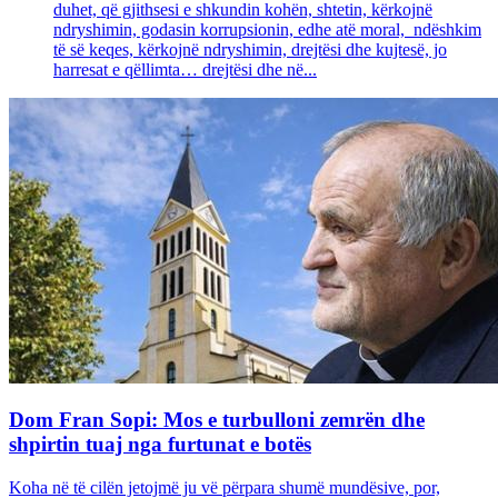
duhet, që gjithsesi e shkundin kohën, shtetin, kërkojnë
ndryshimin, godasin korrupsionin, edhe atë moral, ndëshkim
të së keqes, kërkojnë ndryshimin, drejtësi dhe kujtesë, jo
harresat e qëllimta… drejtësi dhe në...
Dom Fran Sopi: Mos e turbulloni zemrën dhe
shpirtin tuaj nga furtunat e botës
Koha në të cilën jetojmë ju vë përpara shumë mundësive, por,