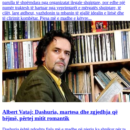
parulla të shpërndara nga organizatat ilegale shqiptare, por edhe një
numër traktesh të hartuar nga veprimtarët e mërgatës shqiptare, të
cilët, larg atdheut, vazhdonin ta mbanin të gjallë idealin e lirisë dhe
të çlirimit kombëtar. Pjesa më e madhe e këtyre...
Albert Vataj: Dashuria, martesa dhe zgjedhja që
bëjmë, përtej mitit romantik
Dashuria është ndoshta fjala më e madhe që njeriu ka shpikur për ta