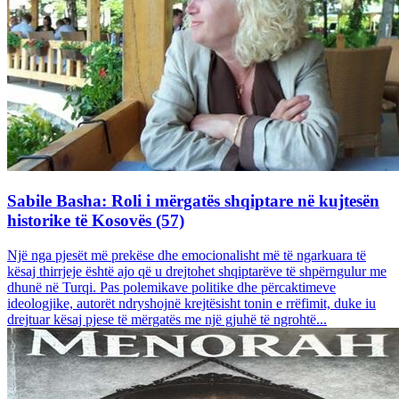
Sabile Basha: Roli i mërgatës shqiptare në kujtesën
historike të Kosovës (57)
Një nga pjesët më prekëse dhe emocionalisht më të ngarkuara të
kësaj thirrjeje është ajo që u drejtohet shqiptarëve të shpërngulur me
dhunë në Turqi. Pas polemikave politike dhe përcaktimeve
ideologjike, autorët ndryshojnë krejtësisht tonin e rrëfimit, duke iu
drejtuar kësaj pjese të mërgatës me një gjuhë të ngrohtë...