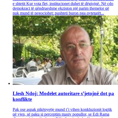
e shtetit Kur vota flet, institucionet duhet të dëgjojnë. Në çdo
demokraci të qëndrueshme ekziston një parim themelor që
nuk mund të negociohet: pushteti buron nga qytetarët...
Llesh Ndoj: Modelet autoritare s’jetojnë dot pa
konflikte
Pak ose aspak pikëpyetje mund t’i vihen konkluzionit logjik
që vjen, së paku si perceptim masiv popullor, se Edi Rama