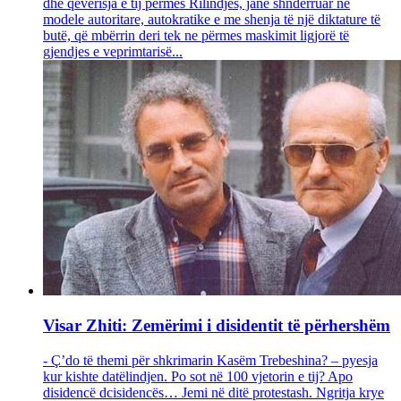
dhe qeverisja e tij përmes Rilindjes, janë shndërruar në
modele autoritare, autokratike e me shenja të një diktature të
butë, që mbërrin deri tek ne përmes maskimit ligjorë të
gjendjes e veprimtarisë...
Visar Zhiti: Zemërimi i disidentit të përhershëm
- Ç’do të themi për shkrimarin Kasëm Trebeshina? – pyesja
kur kishte datëlindjen. Po sot në 100 vjetorin e tij? Apo
disidencë dcisidencës… Jemi në ditë protestash. Ngritja krye