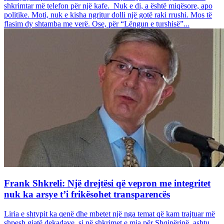
shkrimtar më telefon për një kafe. Nuk e di, a është miqësore, apo
politike. Moti, nuk e kisha ngritur dolli një gotë raki rrushi. Mos të
flasim dy shtamba me verë. Ose, për “Lëngun e turshisë”...
Frank Shkreli: Një drejtësi që vepron me integritet
nuk ka arsye t’i frikësohet transparencës
Liria e shtypit ka qenë dhe mbetet një nga temat që kam trajtuar më
shpesh gjatë dekadave, si në shkrimet e mia për Shqipërinë, ashtu