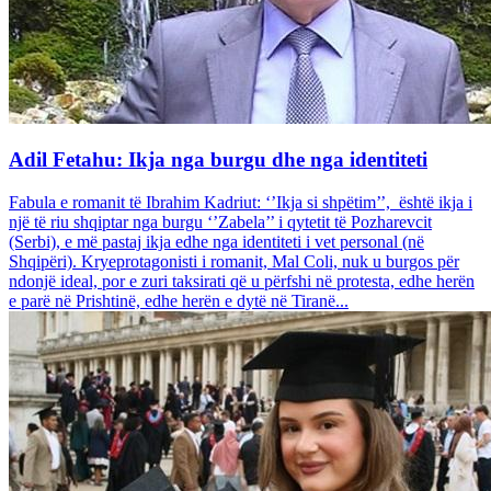
Adil Fetahu: Ikja nga burgu dhe nga identiteti
Fabula e romanit të Ibrahim Kadriut: ‘’Ikja si shpëtim’’, është ikja i
një të riu shqiptar nga burgu ‘’Zabela’’ i qytetit të Pozharevcit
(Serbi), e më pastaj ikja edhe nga identiteti i vet personal (në
Shqipëri). Kryeprotagonisti i romanit, Mal Coli, nuk u burgos për
ndonjë ideal, por e zuri taksirati që u përfshi në protesta, edhe herën
e parë në Prishtinë, edhe herën e dytë në Tiranë...