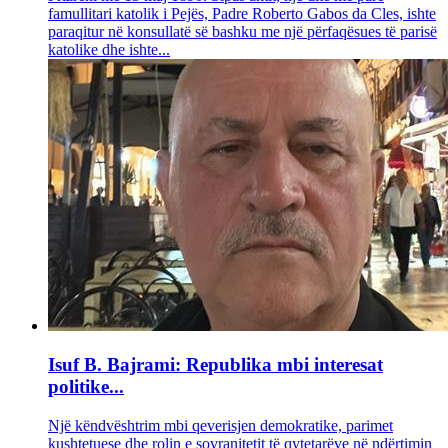
famullitari katolik i Pejës, Padre Roberto Gabos da Cles, ishte
paraqitur në konsullatë së bashku me një përfaqësues të parisë
katolike dhe ishte...
Isuf B. Bajrami: Republika mbi interesat
politike...
Një këndvështrim mbi qeverisjen demokratike, parimet
kushtetuese dhe rolin e sovranitetit të qytetarëve në ndërtimin