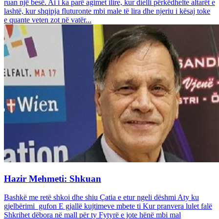
ruan një besë. Ai i ka parë agimet ilire, kur dielli përkëdhelte altarët e
lashtë, kur shqipja fluturonte mbi male të lira dhe njeriu i kësaj toke
e quante veten zot në vatër...
Hazir Mehmeti: Shkuan
Bashkë me retë shkoi dhe shiu Çatia e etur ngeli dëshmi Aty ku
gjelbërimi gufon E gjallë kujtimeve mbete ti Kur pranvera lulet falë
Shkrihet dëbora në mall për ty Fytyrë e jote hënë mbi mal