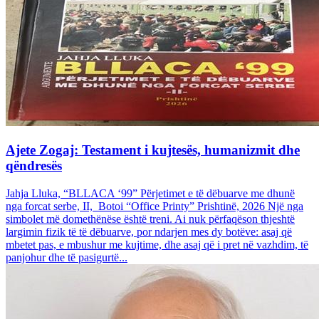
Ajete Zogaj: Testament i kujtesës, humanizmit dhe
qëndresës
Jahja Lluka, “BLLACA ‘99” Përjetimet e të dëbuarve me dhunë
nga forcat serbe, II, Botoi “Office Printy” Prishtinë, 2026 Një nga
simbolet më domethënëse është treni. Ai nuk përfaqëson thjeshtë
largimin fizik të të dëbuarve, por ndarjen mes dy botëve: asaj që
mbetet pas, e mbushur me kujtime, dhe asaj që i pret në vazhdim, të
panjohur dhe të pasigurtë...