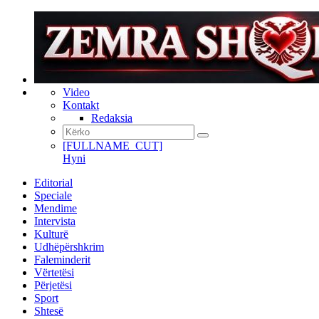
Video
Kontakt
Redaksia
[FULLNAME_CUT]
Hyni
Editorial
Speciale
Mendime
Intervista
Kulturë
Udhëpërshkrim
Faleminderit
Vërtetësi
Përjetësi
Sport
Shtesë