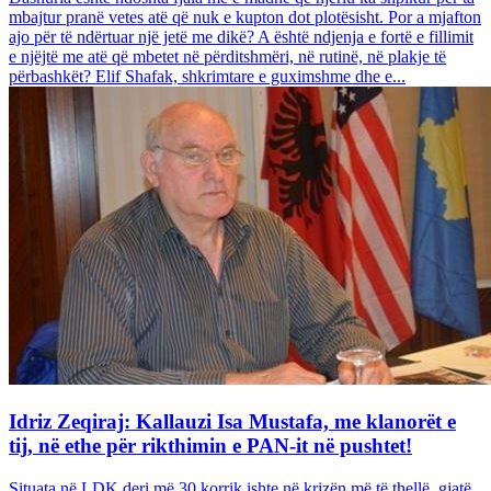
mbajtur pranë vetes atë që nuk e kupton dot plotësisht. Por a mjafton
ajo për të ndërtuar një jetë me dikë? A është ndjenja e fortë e fillimit
e njëjtë me atë që mbetet në përditshmëri, në rutinë, në plakje të
përbashkët? Elif Shafak, shkrimtare e guximshme dhe e...
Idriz Zeqiraj: Kallauzi Isa Mustafa, me klanorët e
tij, në ethe për rikthimin e PAN-it në pushtet!
Situata në LDK deri më 30 korrik ishte në krizën më të thellë, gjatë