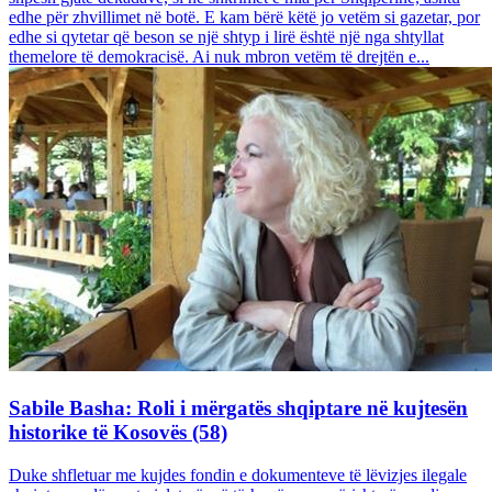
edhe për zhvillimet në botë. E kam bërë këtë jo vetëm si gazetar, por
edhe si qytetar që beson se një shtyp i lirë është një nga shtyllat
themelore të demokracisë. Ai nuk mbron vetëm të drejtën e...
Sabile Basha: Roli i mërgatës shqiptare në kujtesën
historike të Kosovës (58)
Duke shfletuar me kujdes fondin e dokumenteve të lëvizjes ilegale