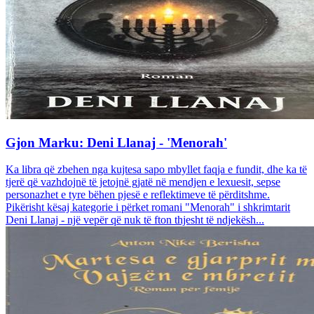
Gjon Marku: Deni Llanaj - 'Menorah'
Ka libra që zbehen nga kujtesa sapo mbyllet faqja e fundit, dhe ka të
tjerë që vazhdojnë të jetojnë gjatë në mendjen e lexuesit, sepse
personazhet e tyre bëhen pjesë e reflektimeve të përditshme.
Pikërisht kësaj kategorie i përket romani "Menorah" i shkrimtarit
Deni Llanaj - një vepër që nuk të fton thjesht të ndjekësh...