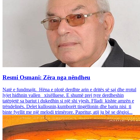
Resmi Osmani: Zëra nga nëndheu
Natë e fundmajit. Hëna e plotë derdhte arin e dritës së saj dhe rrotul
lyjet hidhnin vallen xixëlluese. E shumë prej tyre derdheshin
tatëpjetë sa bariut i dukedhin si një shi yjesh. Flladi kishte amzën e
trëndelinës. Delet kullosnin,kumborët tingëllonin dhe bariu nisi ti
binte fyellit me një melodi trimërore. Papritur, atij ju bë se dëgjoi...