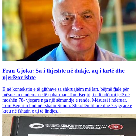
Fran Gjoka: Sa i thjeshtë në dukje, aq i lartë dhe
njerëzor ishte
E në kontekstin e të gjithave sa shkruajtëm më lart, bëjmë fjalë për
mësuesin e nderuar e të paharruar, Tom Beqiri, i cili ndërroi jetë në
moshën 78- vjeçare nga një sëmundje e rëndë. Mësuesi i nderuar,
Tom Beqiri u lind në fshatin Simon. Shkollën fillore dhe 7-vjeçare e
kreu në fshatin e tij të lindjes...