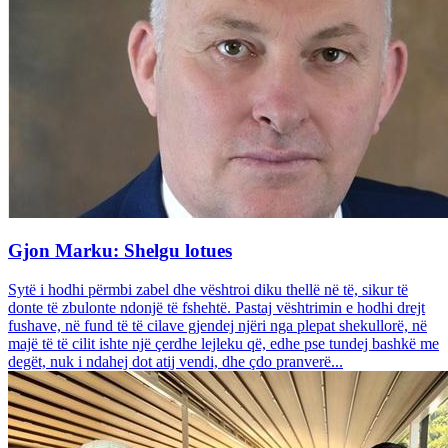
Gjon Marku: Shelgu lotues
Sytë i hodhi përmbi zabel dhe vështroi diku thellë në të, sikur të
donte të zbulonte ndonjë të fshehtë. Pastaj vështrimin e hodhi drejt
fushave, në fund të të cilave gjendej njëri nga plepat shekullorë, në
majë të të cilit ishte një çerdhe lejleku që, edhe pse tundej bashkë me
degët, nuk i ndahej dot atij vendi, dhe çdo pranverë...