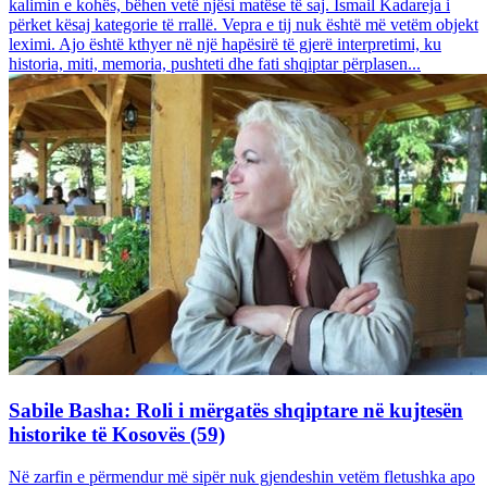
kalimin e kohës, bëhen vetë njësi matëse të saj. Ismail Kadareja i
përket kësaj kategorie të rrallë. Vepra e tij nuk është më vetëm objekt
leximi. Ajo është kthyer në një hapësirë të gjerë interpretimi, ku
historia, miti, memoria, pushteti dhe fati shqiptar përplasen...
Sabile Basha: Roli i mërgatës shqiptare në kujtesën
historike të Kosovës (59)
Në zarfin e përmendur më sipër nuk gjendeshin vetëm fletushka apo