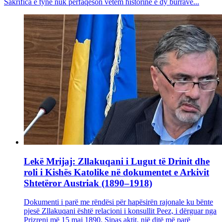
Sakrifica e tyne nuk përfaqëson vetëm historinë e dy burrave...
Lekë Mrijaj: Zllakuqani i Lugut të Drinit dhe
roli i Kishës Katolike në dokumentet e Arkivit
Shtetëror Austriak (1890–1918)
Dokumenti i parë me rëndësi për hapësirën rajonale ku bënte
pjesë Zllakuqani është relacioni i konsullit Peez, i dërguar nga
Prizreni më 15 maj 1890. Sipas aktit, një ditë më parë