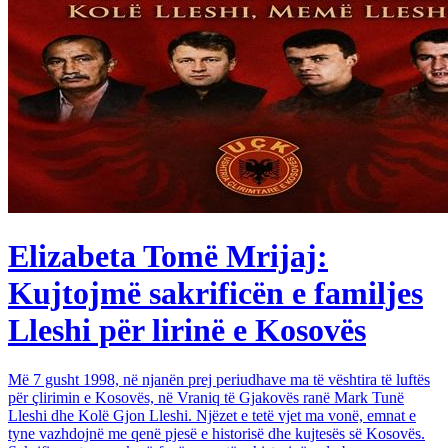
Elizabeta Tomë Mrijaj:
Kujtojmë sakrificën e familjes
Lleshi për lirinë e Kosovës
Më 7 gusht 1998, në njanën prej periudhave ma të vështira të luftës
për çlirimin e Kosovës, në Vraniq të Gjakovës ranë Mark Tunë
Lleshi dhe Kolë Gjon Lleshi. Njëzet e tetë vjet ma vonë, emnat e
tyne vazhdojnë me qenë pjesë e historisë dhe kujtesës së Kosovës.