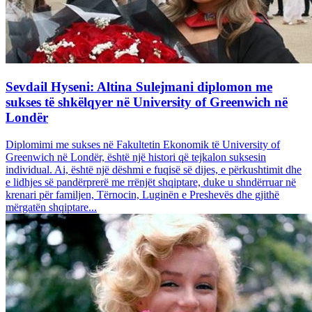
Sevdail Hyseni: Altina Sulejmani diplomon me
sukses të shkëlqyer në University of Greenwich në
Londër
Diplomimi me sukses në Fakultetin Ekonomik të University of
Greenwich në Londër, është një histori që tejkalon suksesin
individual. Ai, është një dëshmi e fuqisë së dijes, e përkushtimit dhe
e lidhjes së pandërprerë me rrënjët shqiptare, duke u shndërruar në
krenari për familjen, Tërnocin, Luginën e Preshevës dhe gjithë
mërgatën shqiptare...