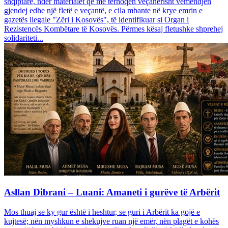
shqiptare, ndër materialet që më tërhoqën veçanërisht vëmendjen
gjendej edhe një fletë e veçantë, e cila mbante në krye emrin e
gazetës ilegale "Zëri i Kosovës", të identifikuar si Organ i
Rezistencës Kombëtare të Kosovës. Përmes kësaj fletushke shprehej
solidariteti...
Asllan Dibrani – Luani: Amaneti i gurëve të Arbërit
Mos thuaj se ky gur është i heshtur, se guri i Arbërit ka gojë e
kujtesë; nën myshkun e shekujve ruan një emër, nën plagët e kohës