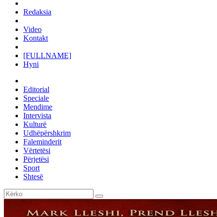
Redaksia
Video
Kontakt
[FULLNAME]
Hyni
Editorial
Speciale
Mendime
Intervista
Kulturë
Udhëpërshkrim
Faleminderit
Vërtetësi
Përjetësi
Sport
Shtesë