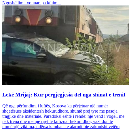
Ngushëllim i vonuar, pa kthim...
Lekë Mrijaj: Kur përgjegjësia del nga shinat e trenit
Që nga përfundimi i luftës, Kosova ka përjetuar një numër
shqetësues aksidentesh hekurudhore, shumë prej tyre me pasoja
tragjike dhe materiale. Paradoksi është i rëndë: një vend i vogël, me
pak trena dhe me një rrjet të kufizuar hekurudhor, vazhdon të
numërojë viktima, ndërsa kambana e alarmit bie zakonisht vetëm