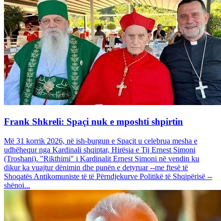
Frank Shkreli: Spaçi nuk e mposhti shpirtin
Më 31 korrik 2026, në ish-burgun e Spaçit u celebrua mesha e
udhëhequr nga Kardinali shqiptar, Hirësia e Tij Ernest Simoni
(Troshani). "Rikthimi" i Kardinalit Ernest Simoni në vendin ku
dikur ka vuajtur dënimin dhe punën e detyruar --me ftesë të
Shoqatës Antikomuniste të të Përndjekurve Politikë të Shqipërisë --
shënoi...