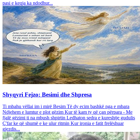
pasi e keqja ka ndodhur...
Shyqyri Fejzo: Besimi dhe Shpresa
Ti mbahu vëllai im i mirë Besim Të dy ecim bashkë nga e mbara
Ndjehem e lumtur e plot gëzim Kur të kam ty që çan përpara - Me
fjalë gëzimi ti na mbush shpirtin Ledhaton sedra e kureshtje gudulis
Ç'far ke që shumë e ke ulur ritmin Kur ironia e fatit frelëshuar
gjezdis...