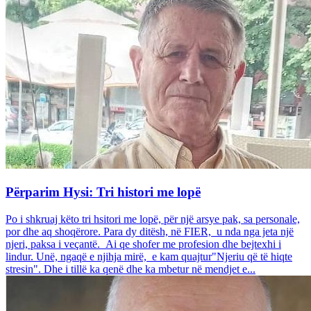
Përparim Hysi: Tri histori me lopë
Po i shkruaj këto tri hsitori me lopë, për një arsye pak, sa personale,
por dhe aq shoqërore. Para dy ditësh, në FIER, u nda nga jeta një
njeri, paksa i veçantë. Ai qe shofer me profesion dhe bejtexhi i
lindur. Unë, ngaqë e njihja mirë, e kam quajtur"Njeriu që të hiqte
stresin". Dhe i tillë ka qenë dhe ka mbetur në mendjet e...