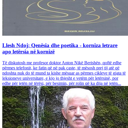
Llesh Ndoj: Qenësia dhe poetika - korniza letrare
apo letërsia në kornizë
Të diskutosh me profesor doktor Anton Nikë Berishën, qoftë edhe
përmes telefonit, ke fatin që në pak çaste, të mësosh prej tij atë që
ndoshta nuk do të mund ta kishe mësuar as përmes cikleve të gjata të
leksioneve universitare, e kjo jo thjesht e vetëm për letërsinë, por
edhe për jetën në tërësi, për besimin, për rolin që ka dija në jetën...