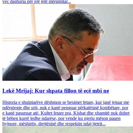
veç dashuria për një jetë mërgimtar...
Lekë Mrijaj: Kur shpata fillon të ecë mbi ne
Historia e shqiptarëve dëshmon se besimet fetare, kur janë jetuar me
ndërgjegje dhe urti, nuk e kanë penguar përkatësinë kombëtare, por
e kanë pasuruar atë. Kultet fetare pra, Kishat dhe xhamitë nuk duhet
të bëhen kurrë ledhe ndarëse, por vende ku njeriu mëson paqen
hyjnore, mëshirën, drejtësinë dhe respektin ndaj tjetrit...