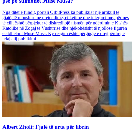
pse po sulmohet Musë Musa?
Nga ditët e fundit, portali OrbitPress ka publikuar një artikull të
gjatë, të mbushur me pretendime, etiketime dhe interpretime, përmes
të cilit është përpjekur të diskreditojë nismën për ndërtimin e Kishës
Katolike në Zogaj të Vushtrrisë dhe njëkohësisht të njollosë figurën
e atdhetarit Musë Musa. Ky reagim është përgjigje e drejtpërdrejtë
ndaj atij publikimi...
Albert Zholi: Fjalë të urta për librin