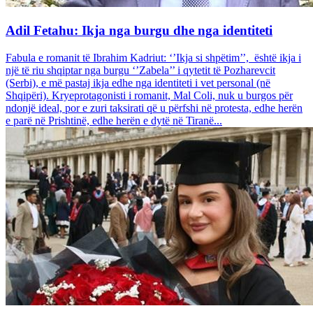
Adil Fetahu: Ikja nga burgu dhe nga identiteti
Fabula e romanit të Ibrahim Kadriut: ‘’Ikja si shpëtim’’, është ikja i
një të riu shqiptar nga burgu ‘’Zabela’’ i qytetit të Pozharevcit
(Serbi), e më pastaj ikja edhe nga identiteti i vet personal (në
Shqipëri). Kryeprotagonisti i romanit, Mal Coli, nuk u burgos për
ndonjë ideal, por e zuri taksirati që u përfshi në protesta, edhe herën
e parë në Prishtinë, edhe herën e dytë në Tiranë...