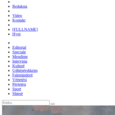
Redaksia
Video
Kontakt
[FULLNAME]
Hyni
Editorial
Speciale
Mendime
Intervista
Kulturë
Udhëpërshkrim
Faleminderit
Vërtetësi
Përjetësi
Sport
Shtesë