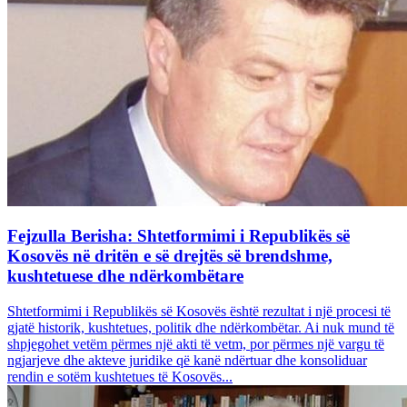
Fejzulla Berisha: Shtetformimi i Republikës së
Kosovës në dritën e së drejtës së brendshme,
kushtetuese dhe ndërkombëtare
Shtetformimi i Republikës së Kosovës është rezultat i një procesi të
gjatë historik, kushtetues, politik dhe ndërkombëtar. Ai nuk mund të
shpjegohet vetëm përmes një akti të vetm, por përmes një vargu të
ngjarjeve dhe akteve juridike që kanë ndërtuar dhe konsoliduar
rendin e sotëm kushtetues të Kosovës...