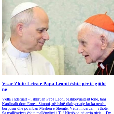
Visar Zhiti: Letra e Papa Leonit është për të gjithë
ne
Vëlla i nderuar! - i shkruan Papa Leoni bashkëvuajtësit tonë, tani
Kardinalit dom Ernest Simoni, që është rikthyer atje ku ka qenë i
burgosur dhe po mban Meshën e Shenjtë. Vëlla i nderuar, - i thotë.
Sa mallëngjyes është mallëngjimi i Tij! Njerëzor, që arrin qiejt… Dy