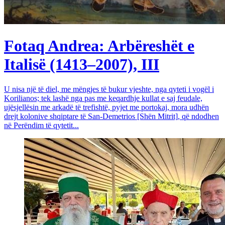
Fotaq Andrea: Arbëreshët e
Italisë (1413–2007), III
U nisa një të diel, me mëngjes të bukur vjeshte, nga qyteti i vogël i
Korilianos; tek lashë nga pas me keqardhje kullat e saj feudale,
ujësjellësin me arkadë të trefishtë, pyjet me portokaj, mora udhën
drejt kolonive shqiptare të San-Demetrios [Shën Mitrit], që ndodhen
në Perëndim të qytetit...