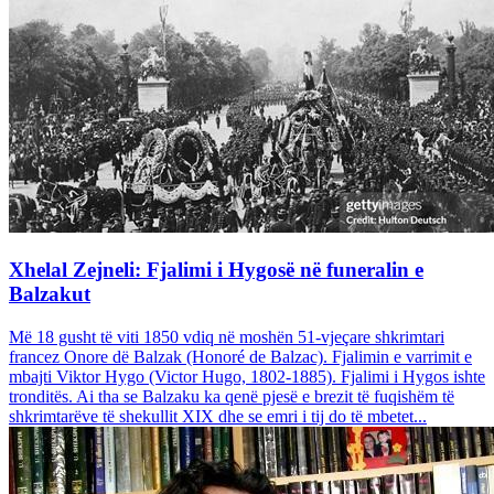
Xhelal Zejneli: Fjalimi i Hygosë në funeralin e
Balzakut
Më 18 gusht të viti 1850 vdiq në moshën 51-vjeçare shkrimtari
francez Onore dë Balzak (Honoré de Balzac). Fjalimin e varrimit e
mbajti Viktor Hygo (Victor Hugo, 1802-1885). Fjalimi i Hygos ishte
tronditës. Ai tha se Balzaku ka qenë pjesë e brezit të fuqishëm të
shkrimtarëve të shekullit XIX dhe se emri i tij do të mbetet...