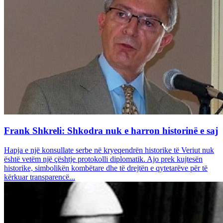
Frank Shkreli: Shkodra nuk e harron historinë e saj
Hapja e një konsullate serbe në kryeqendrën historike të Veriut nuk
është vetëm një çështje protokolli diplomatik. Ajo prek kujtesën
historike, simbolikën kombëtare dhe të drejtën e qytetarëve për të
kërkuar transparencë...