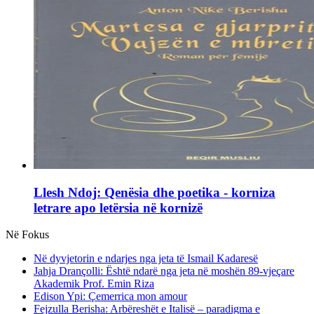
Llesh Ndoj: Qenësia dhe poetika - korniza
letrare apo letërsia në kornizë
Në Fokus
Në dyvjetorin e ndarjes nga jeta të Ismail Kadaresë
Jahja Drançolli: Është ndarë nga jeta në moshën 89-vjeçare
Akademik Prof. Emin Riza
Edison Ypi: Çemerrica mon amour
Fejzulla Berisha: Arbëreshët e Italisë – paradigma e