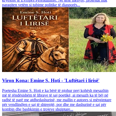
kryesore të Evropës Perëndimore. Në këtë mënyrë, protestat nuk
paraqiten vetëm si tubime politike të diasporës...
Viron Kona: Emine S. Hoti - 'Luftëtari i lirisë'
Poetesha Emine S. Hoti e ka bërë të njohur prej kohësh mesazhin
më të rëndësishëm të librave të saj poetikë, ai mesazh ka të bëj në
radhë të parë me atdhedashurinë, me mallin e autores si mërgimtare
për vendlindjen e saj të shtrenjtë, por dhe me dashurinë e saj për
kombin dhe bashkimin e trojeve shqiptare...