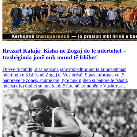
Rrezart Kalaja: Kisha në Zogaj do të ndërtohet –
trashëgimia jonë nuk mund të fshihet!
Ditëve të fundit, disa persona janë mbledhur për ta kundërshtuar
ndërtimin e Kishës në Zogaj të Vushtrrisë. Sipas informatave të
banorëve të zonës, shumë prej tyre nuk njihen si banorë të fshatit,
ndërsa disa thuhet se nuk jetojnë fare në komunën e Vushtrrisë...