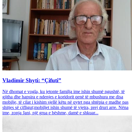
Vladimir Shyti: “Çifuti”
Në dhomat e vogla, ku jetonte familja ime ishin shumë ngushtë, të
gjitha dhe hapsira e ndenjes e koridorit qenë të mbushura me disa
mobilje, të cilat i kishim sjellë këtu në qytet nga shtëpia e madhe pas
shitjes së çifligut;mobiljet ishin shumë të vjetra, prej druri arre. Nëna
ime, zonja Jani, një grua e bëshme, damë e shkuar...