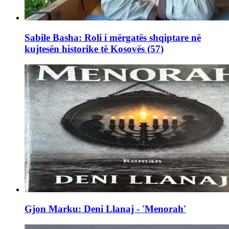
Sabile Basha: Roli i mërgatës shqiptare në
kujtesën historike të Kosovës (57)
Gjon Marku: Deni Llanaj - 'Menorah'