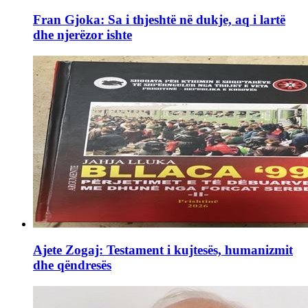
Fran Gjoka: Sa i thjeshtë në dukje, aq i lartë
dhe njerëzor ishte
Ajete Zogaj: Testament i kujtesës, humanizmit
dhe qëndresës