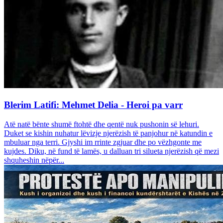
Blerim Latifi: Mehmet Delia - Heroi pa varr
Atë natë bënte shumë ftohtë dhe qentë nuk pushonin së lehuri.
Duket se kishin nuhatur lëvizje njerëzish të panjohur në katundin e
mbuluar nga terri. Gjyshi im rrinte zgjuar dhe po vëzhgonte me
kujdes. Diku, në fund të lamës, u dalluan tri silueta njerëzish që mezi
shquheshin nëpër...