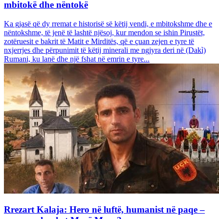
mbitokë dhe nëntokë
Ka gjasë që dy rremat e historisë së këtij vendi, e mbitokshme dhe e
nëntokshme, të jenë të lashtë njësoj, kur mendon se ishin Pirustët,
zotëruesit e bakrit të Matit e Mirditës, që e çuan zejen e tyre të
nxjerrjes dhe përpunimit të këtij minerali me ngjyra deri në (Dakì)
Rumani, ku lanë dhe një fshat në emrin e tyre...
Rrezart Kalaja: Hero në luftë, humanist në paqe –