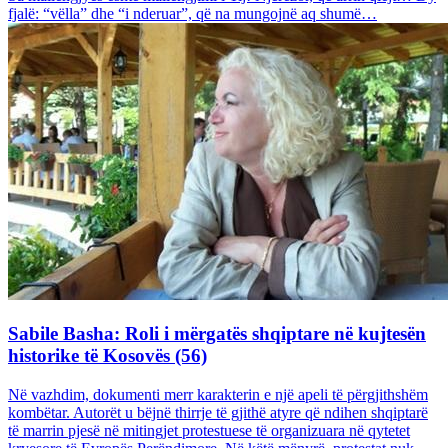
fjalë: “vëlla” dhe “i nderuar”, që na mungojnë aq shumë…
Sabile Basha: Roli i mërgatës shqiptare në kujtesën
historike të Kosovës (56)
Në vazhdim, dokumenti merr karakterin e një apeli të përgjithshëm
kombëtar. Autorët u bëjnë thirrje të gjithë atyre që ndihen shqiptarë
të marrin pjesë në mitingjet protestuese të organizuara në qytetet