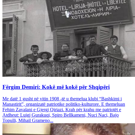
Fërgim Demiri: Kokë më kokë për Shqipëri
Me datë 1 gusht në vitin 1908 -të u themelua klubi “Bashkimi i
Manastirit”, organizatë patriotike politiko-kulturore. E themeluan
Fehim Zavalani e Gjergj Qiriazi. Krah për krahu me patriotët e
Atdheut: Luigj Gurakuqi, Spiro Bellkameni, Nuçi Naçi, Bajo
Topulli, Mihail Grameno...