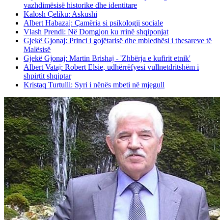
vazhdimësisë historike dhe identitare
Kalosh Çeliku: Askushi
Albert Habazaj: Çamëria si psikologji sociale
Vlash Prendi: Në Domgjon ku rrinë shqiponjat
Gjekë Gjonaj: Princi i gojëtarisë dhe mbledhësi i thesareve të
Malësisë
Gjekë Gjonaj: Martin Brishaj - 'Zhbërja e kufirit etnik'
Albert Vataj: Robert Elsie, udhërrëfyesi vullnetdritshëm i
shpirtit shqiptar
Kristaq Turtulli: Syri i nënës mbeti në mjegull