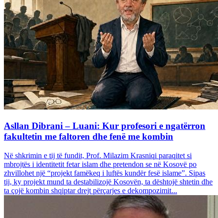
Asllan Dibrani – Luani: Kur profesori e ngatërron
fakultetin me faltoren dhe fenë me kombin
Në shkrimin e tij të fundit, Prof. Milazim Krasniqi paraqitet si
mbrojtës i identitetit fetar islam dhe pretendon se në Kosovë po
zhvillohet një “projekt famëkeq i luftës kundër fesë islame”. Sipas
tij, ky projekt mund ta destabilizojë Kosovën, ta dështojë shtetin dhe
ta çojë kombin shqiptar drejt përçarjes e dekompozimit...