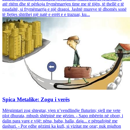
atë ritëm dhe të përkoja frymëmarrjen time me të tijën, të thellë e të
ngadaltë, si frymëmarrja e një dragoi. Jashtë mureve të dhomës sonë
të fjetjes shtrihej një natë e errët e e trazuar, ku...
Spica Metalike: Zogu i verës
Mërgimtari zog shtegtar, vjen n’vendlindje fluturim; sjell me vete
plot dhurata, mbush shtëpinë me gëzim. - Sapo mbërrin në oborr, i
dalin para varg e vijë: nëna, baba, halla, daja... e përqafojnë me
dashuri. - Por edhe gëzimi ka kufi, si vizitat me orar; nuk mjafton