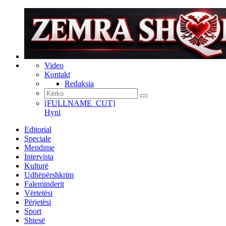
Video
Kontakt
Redaksia
[FULLNAME_CUT]
Hyni
Editorial
Speciale
Mendime
Intervista
Kulturë
Udhëpërshkrim
Faleminderit
Vërtetësi
Përjetësi
Sport
Shtesë