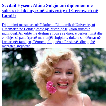
Sevdail Hyseni: Altina Sulejmani diplomon me
sukses të shkëlqyer në University of Greenwich në
Londër
Diplomimi me sukses në Fakultetin Ekonomik të University of
Greenwich në Londër, është një histori që tejkalon suksesin
individual. Ai, është një dëshmi e fuqisë së dijes, e përkushtimit dhe
e lidhjes së pandërprerë me rrënjët shqiptare, duke u shndërruar në
krenari për familjen, Tërnocin, Luginën e Preshevës dhe gjithë
mërgatën shqiptare...