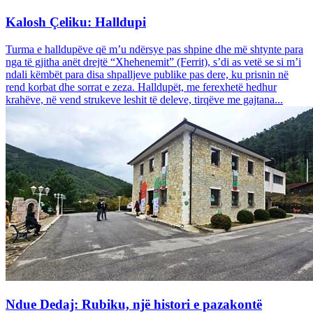
Kalosh Çeliku: Halldupi
Turma e halldupëve që m’u ndërsye pas shpine dhe më shtynte para
nga të gjitha anët drejtë “Xhehenemit” (Ferrit), s’di as vetë se si m’i
ndali këmbët para disa shpalljeve publike pas dere, ku prisnin në
rend korbat dhe sorrat e zeza. Halldupët, me ferexhetë hedhur
krahëve, në vend strukeve leshit të deleve, tirqëve me gajtana...
Ndue Dedaj: Rubiku, një histori e pazakontë