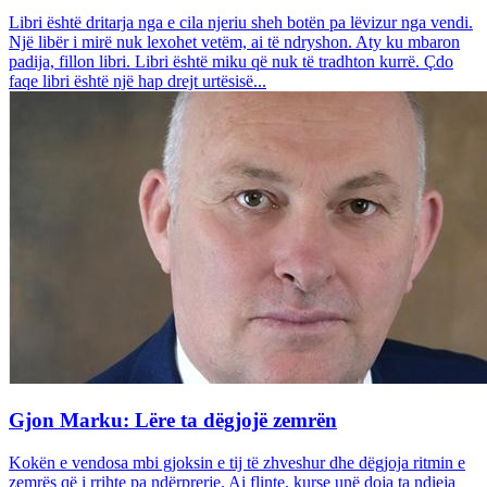
Libri është dritarja nga e cila njeriu sheh botën pa lëvizur nga vendi.
Një libër i mirë nuk lexohet vetëm, ai të ndryshon. Aty ku mbaron
padija, fillon libri. Libri është miku që nuk të tradhton kurrë. Çdo
faqe libri është një hap drejt urtësisë...
Gjon Marku: Lëre ta dëgjojë zemrën
Kokën e vendosa mbi gjoksin e tij të zhveshur dhe dëgjoja ritmin e
zemrës që i rrihte pa ndërprerje. Ai flinte, kurse unë doja ta ndieja