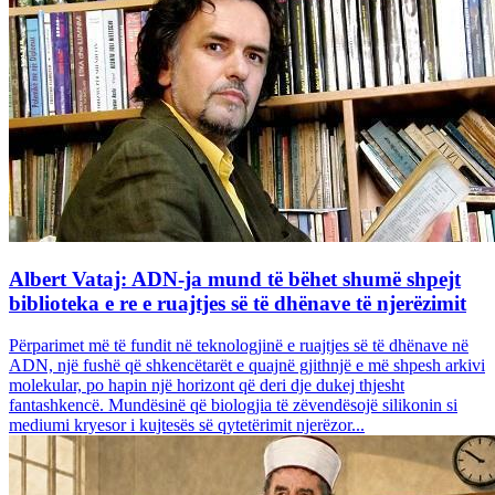
Albert Vataj: ADN-ja mund të bëhet shumë shpejt
biblioteka e re e ruajtjes së të dhënave të njerëzimit
Përparimet më të fundit në teknologjinë e ruajtjes së të dhënave në
ADN, një fushë që shkencëtarët e quajnë gjithnjë e më shpesh arkivi
molekular, po hapin një horizont që deri dje dukej thjesht
fantashkencë. Mundësinë që biologjia të zëvendësojë silikonin si
mediumi kryesor i kujtesës së qytetërimit njerëzor...