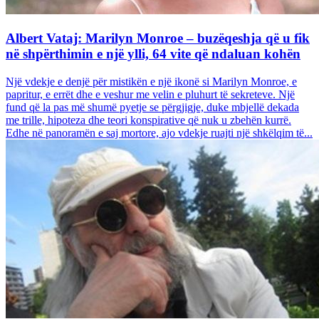
Albert Vataj: Marilyn Monroe – buzëqeshja që u fik
në shpërthimin e një ylli, 64 vite që ndaluan kohën
Një vdekje e denjë për mistikën e një ikonë si Marilyn Monroe, e
papritur, e errët dhe e veshur me velin e pluhurt të sekreteve. Një
fund që la pas më shumë pyetje se përgjigje, duke mbjellë dekada
me trille, hipoteza dhe teori konspirative që nuk u zbehën kurrë.
Edhe në panoramën e saj mortore, ajo vdekje ruajti një shkëlqim të...