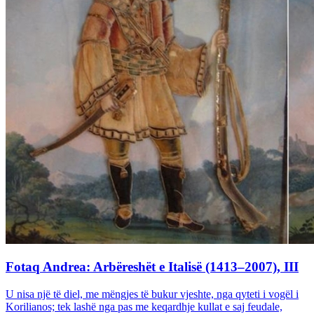
Fotaq Andrea: Arbëreshët e Italisë (1413–2007), III
U nisa një të diel, me mëngjes të bukur vjeshte, nga qyteti i vogël i
Korilianos; tek lashë nga pas me keqardhje kullat e saj feudale,