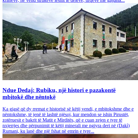
krahëve, në vend strukeve leshit të deleve, tirqëve me gajtana...
Ndue Dedaj: Rubiku, një histori e pazakontë
mbitokë dhe nëntokë
Ka gjasë që dy rremat e historisë së këtij vendi, e mbitokshme dhe e
nëntokshme, të jenë të lashtë njësoj, kur mendon se ishin Pirustët,
zotëruesit e bakrit të Matit e Mirditës, që e çuan zejen e tyre të
nxjerrjes dhe përpunimit të këtij minerali me ngjyra deri në (Dakì)
Rumani, ku lanë dhe një fshat në emrin e tyre...