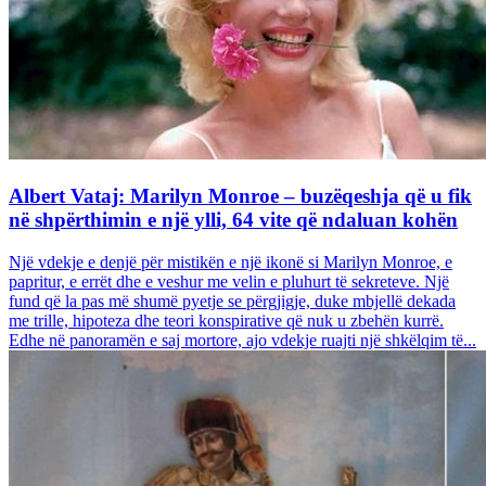
Albert Vataj: Marilyn Monroe – buzëqeshja që u fik
në shpërthimin e një ylli, 64 vite që ndaluan kohën
Një vdekje e denjë për mistikën e një ikonë si Marilyn Monroe, e
papritur, e errët dhe e veshur me velin e pluhurt të sekreteve. Një
fund që la pas më shumë pyetje se përgjigje, duke mbjellë dekada
me trille, hipoteza dhe teori konspirative që nuk u zbehën kurrë.
Edhe në panoramën e saj mortore, ajo vdekje ruajti një shkëlqim të...