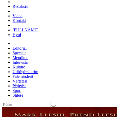
Redaksia
Video
Kontakt
[FULLNAME]
Hyni
Editorial
Speciale
Mendime
Intervista
Kulturë
Udhëpërshkrim
Faleminderit
Vërtetësi
Përjetësi
Sport
Shtesë