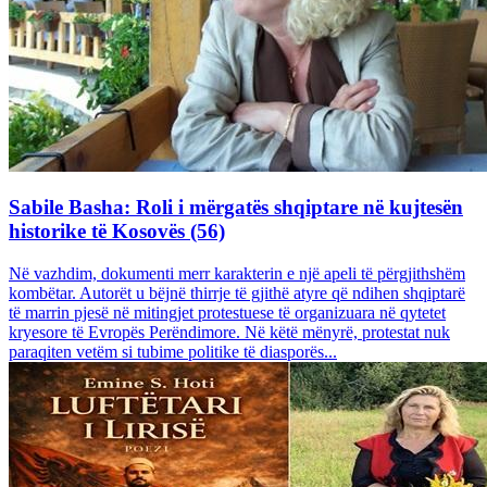
Sabile Basha: Roli i mërgatës shqiptare në kujtesën
historike të Kosovës (56)
Në vazhdim, dokumenti merr karakterin e një apeli të përgjithshëm
kombëtar. Autorët u bëjnë thirrje të gjithë atyre që ndihen shqiptarë
të marrin pjesë në mitingjet protestuese të organizuara në qytetet
kryesore të Evropës Perëndimore. Në këtë mënyrë, protestat nuk
paraqiten vetëm si tubime politike të diasporës...