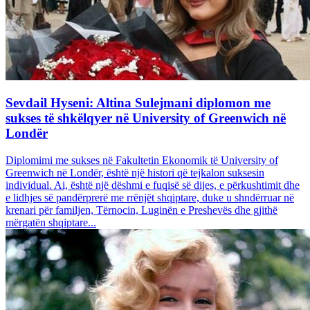
Sevdail Hyseni: Altina Sulejmani diplomon me
sukses të shkëlqyer në University of Greenwich në
Londër
Diplomimi me sukses në Fakultetin Ekonomik të University of
Greenwich në Londër, është një histori që tejkalon suksesin
individual. Ai, është një dëshmi e fuqisë së dijes, e përkushtimit dhe
e lidhjes së pandërprerë me rrënjët shqiptare, duke u shndërruar në
krenari për familjen, Tërnocin, Luginën e Preshevës dhe gjithë
mërgatën shqiptare...