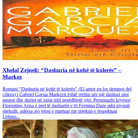
Xhelal Zejneli: “Dashuria në kohë të kolerës” –
Markez
Romani “Dashuria në kohë të kolerës” (El amor en los tiempos del
cólera) i Gabriel Garsia Markezit është rrëfim për një dashuri plot
pasion dhe durim që zgjat mbi pesëdhjetë vjet. Personazhi kryesor
Florentino Arisa e pret të dashurën e tij Fermina Daze mbi gjysmë
shekulli, ndërsa ajo jeton e martuar me mjekun e respektuar
Urbino...