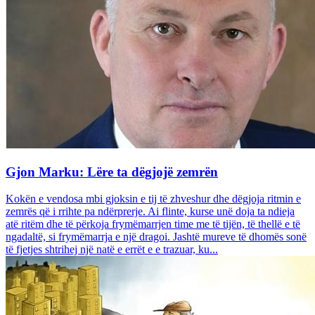
Gjon Marku: Lëre ta dëgjojë zemrën
Kokën e vendosa mbi gjoksin e tij të zhveshur dhe dëgjoja ritmin e
zemrës që i rrihte pa ndërprerje. Ai flinte, kurse unë doja ta ndieja
atë ritëm dhe të përkoja frymëmarrjen time me të tijën, të thellë e të
ngadaltë, si frymëmarrja e një dragoi. Jashtë mureve të dhomës sonë
të fjetjes shtrihej një natë e errët e e trazuar, ku...