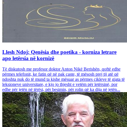
Llesh Ndoj: Qenësia dhe poetika - korniza letrare
apo letërsia në kornizë
Të diskutosh me profesor doktor Anton Nikë Berishën, qoftë edhe
përmes telefonit, ke fatin që në pak çaste, të mësosh prej tij atë që
ndoshta nuk do të mund ta kishe mësuar as përmes cikleve të gjata të
leksioneve universitare, e kjo jo thjesht e vetëm për letërsinë, por
edhe për jetën në tërësi, për besimin, për rolin që ka dija në jetën...