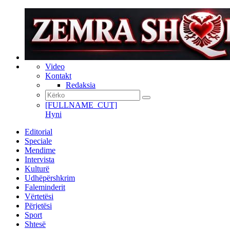
Video
Kontakt
Redaksia
[FULLNAME_CUT]
Hyni
Editorial
Speciale
Mendime
Intervista
Kulturë
Udhëpërshkrim
Faleminderit
Vërtetësi
Përjetësi
Sport
Shtesë