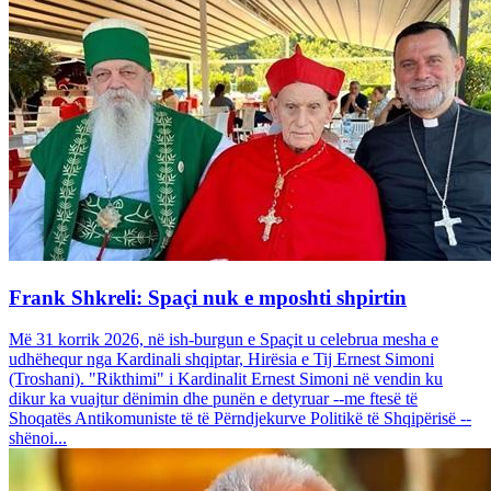
Frank Shkreli: Spaçi nuk e mposhti shpirtin
Më 31 korrik 2026, në ish-burgun e Spaçit u celebrua mesha e
udhëhequr nga Kardinali shqiptar, Hirësia e Tij Ernest Simoni
(Troshani). "Rikthimi" i Kardinalit Ernest Simoni në vendin ku
dikur ka vuajtur dënimin dhe punën e detyruar --me ftesë të
Shoqatës Antikomuniste të të Përndjekurve Politikë të Shqipërisë --
shënoi...