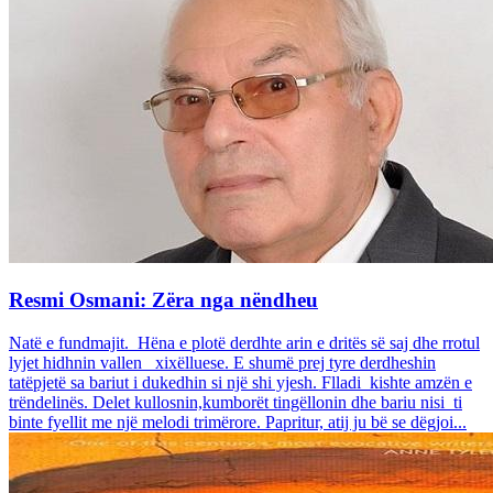
Resmi Osmani: Zëra nga nëndheu
Natë e fundmajit. Hëna e plotë derdhte arin e dritës së saj dhe rrotul
lyjet hidhnin vallen xixëlluese. E shumë prej tyre derdheshin
tatëpjetë sa bariut i dukedhin si një shi yjesh. Flladi kishte amzën e
trëndelinës. Delet kullosnin,kumborët tingëllonin dhe bariu nisi ti
binte fyellit me një melodi trimërore. Papritur, atij ju bë se dëgjoi...