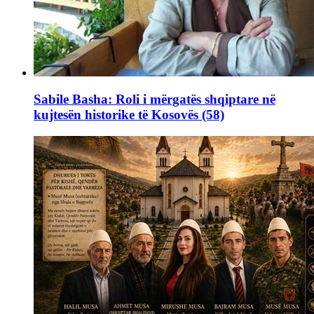
Sabile Basha: Roli i mërgatës shqiptare në
kujtesën historike të Kosovës (58)