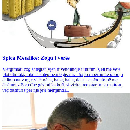
Spica Metalike: Zogu i verës
Mërgimtari zog shtegtar, vjen n’vendlindje fluturim; sjell me vete
plot dhurata, mbush shtëpinë me gëzim. - Sapo mbërrin në oborr, i
dalin para varg e vijë: nëna, baba, halla, daja... e përqafojnë me
dashuri. - Por edhe gëzimi ka kufi, si vizitat me orar; nuk mjafton
veç dashuria për një jetë mërgimtar...