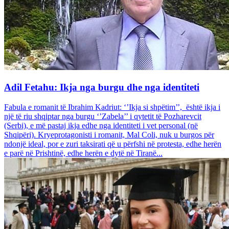
Adil Fetahu: Ikja nga burgu dhe nga identiteti
Fabula e romanit të Ibrahim Kadriut: ‘’Ikja si shpëtim’’, është ikja i
një të riu shqiptar nga burgu ‘’Zabela’’ i qytetit të Pozharevcit
(Serbi), e më pastaj ikja edhe nga identiteti i vet personal (në
Shqipëri). Kryeprotagonisti i romanit, Mal Coli, nuk u burgos për
ndonjë ideal, por e zuri taksirati që u përfshi në protesta, edhe herën
e parë në Prishtinë, edhe herën e dytë në Tiranë...