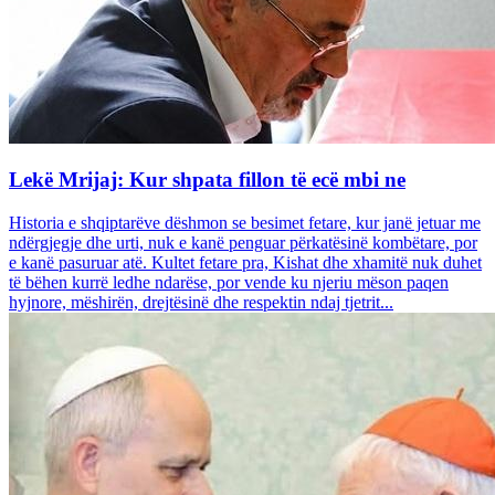
Lekë Mrijaj: Kur shpata fillon të ecë mbi ne
Historia e shqiptarëve dëshmon se besimet fetare, kur janë jetuar me
ndërgjegje dhe urti, nuk e kanë penguar përkatësinë kombëtare, por
e kanë pasuruar atë. Kultet fetare pra, Kishat dhe xhamitë nuk duhet
të bëhen kurrë ledhe ndarëse, por vende ku njeriu mëson paqen
hyjnore, mëshirën, drejtësinë dhe respektin ndaj tjetrit...