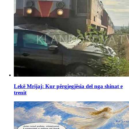
Lekë Mrijaj: Kur përgjegjësia del nga shinat e
trenit