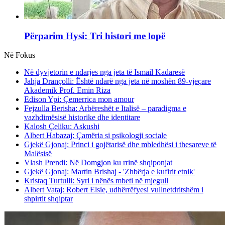
Përparim Hysi: Tri histori me lopë
Në Fokus
Në dyvjetorin e ndarjes nga jeta të Ismail Kadaresë
Jahja Drançolli: Është ndarë nga jeta në moshën 89-vjeçare
Akademik Prof. Emin Riza
Edison Ypi: Çemerrica mon amour
Fejzulla Berisha: Arbëreshët e Italisë – paradigma e
vazhdimësisë historike dhe identitare
Kalosh Çeliku: Askushi
Albert Habazaj: Çamëria si psikologji sociale
Gjekë Gjonaj: Princi i gojëtarisë dhe mbledhësi i thesareve të
Malësisë
Vlash Prendi: Në Domgjon ku rrinë shqiponjat
Gjekë Gjonaj: Martin Brishaj - 'Zhbërja e kufirit etnik'
Kristaq Turtulli: Syri i nënës mbeti në mjegull
Albert Vataj: Robert Elsie, udhërrëfyesi vullnetdritshëm i
shpirtit shqiptar