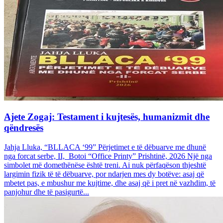
Ajete Zogaj: Testament i kujtesës, humanizmit dhe
qëndresës
Jahja Lluka, “BLLACA ‘99” Përjetimet e të dëbuarve me dhunë
nga forcat serbe, II, Botoi “Office Printy” Prishtinë, 2026 Një nga
simbolet më domethënëse është treni. Ai nuk përfaqëson thjeshtë
largimin fizik të të dëbuarve, por ndarjen mes dy botëve: asaj që
mbetet pas, e mbushur me kujtime, dhe asaj që i pret në vazhdim, të
panjohur dhe të pasigurtë...