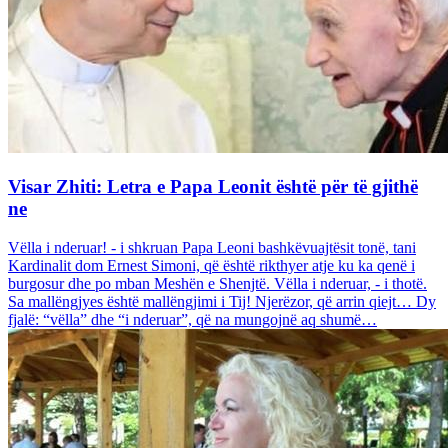
Visar Zhiti: Letra e Papa Leonit është për të gjithë
ne
Vëlla i nderuar! - i shkruan Papa Leoni bashkëvuajtësit tonë, tani
Kardinalit dom Ernest Simoni, që është rikthyer atje ku ka qenë i
burgosur dhe po mban Meshën e Shenjtë. Vëlla i nderuar, - i thotë.
Sa mallëngjyes është mallëngjimi i Tij! Njerëzor, që arrin qiejt… Dy
fjalë: “vëlla” dhe “i nderuar”, që na mungojnë aq shumë…