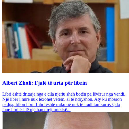
Albert Zholi: Fjalë të urta për librin
Libri është dritarja nga e cila njeriu sheh botën pa lëvizur nga vendi.
Një libër i mirë nuk lexohet vetëm, ai të ndryshon. Aty ku mbaron
padija, fillon libri. Libri është miku që nuk të tradhton kurrë. Çdo
faqe libri është një hap drejt urtësisë...