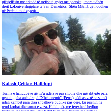
ujësjellësin me arkadë të trefishtë, pyjet me portokaj, mora udhën
drejt kolonive shqiptare të San-Demetrios [Shën Mitrit], që ndodhen
në Perëndim të qytetit...
Kalosh Çeliku: Halldupi
Turma e halldupëve që m’u ndërsye pas shpine dhe më shtynte para
nga të gjitha anët drejtë “Xhehenemit” (Ferrit), s’di as vetë se si m’i
ndali këmbët para disa shpalljeve publike pas dere, ku prisnin në
rend korbat dhe sorrat e zeza. Halldupët, me ferexhetë hedhur