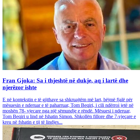
Fran Gjoka: Sa i thjeshtë në dukje, aq i lartë dhe
njerëzor ishte
E në kontekstin e të gjithave sa shkruajtëm më lart, bëjmë fjalë për
mësuesin e nderuar e të paharruar, Tom Beqiri, i cili ndërroi jetë në
moshën 78- vjeçare nga një sëmundje e rëndë. Mësuesi i nderuar,
Tom Beqiri u lind në fshatin Simon. Shkollën fillore dhe 7-vjeçare e
kreu në fshatin e tij të lindjes...