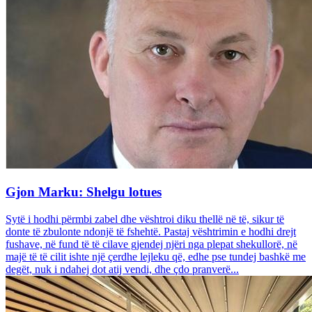
Gjon Marku: Shelgu lotues
Sytë i hodhi përmbi zabel dhe vështroi diku thellë në të, sikur të
donte të zbulonte ndonjë të fshehtë. Pastaj vështrimin e hodhi drejt
fushave, në fund të të cilave gjendej njëri nga plepat shekullorë, në
majë të të cilit ishte një çerdhe lejleku që, edhe pse tundej bashkë me
degët, nuk i ndahej dot atij vendi, dhe çdo pranverë...