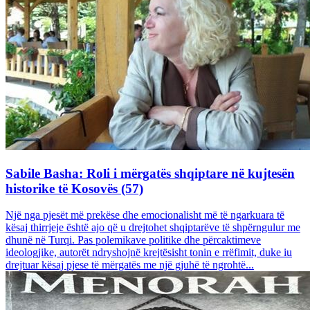
Sabile Basha: Roli i mërgatës shqiptare në kujtesën
historike të Kosovës (57)
Një nga pjesët më prekëse dhe emocionalisht më të ngarkuara të
kësaj thirrjeje është ajo që u drejtohet shqiptarëve të shpërngulur me
dhunë në Turqi. Pas polemikave politike dhe përcaktimeve
ideologjike, autorët ndryshojnë krejtësisht tonin e rrëfimit, duke iu
drejtuar kësaj pjese të mërgatës me një gjuhë të ngrohtë...