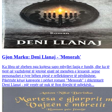
Gjon Marku: Deni Llanaj - 'Menorah'
Ka libra që zbehen nga kujtesa sapo mbyllet faqja e fundit, dhe ka të
tjerë që vazhdojnë të jetojnë gjatë në mendjen e lexuesit, sepse
personazhet e tyre bëhen pjesë e reflektimeve të përditshme.
Pikërisht kësaj kategorie i përket romani "Menorah" i shkrimtarit
Deni Llanaj - një vepër që nuk të fton thjesht të ndjekësh...