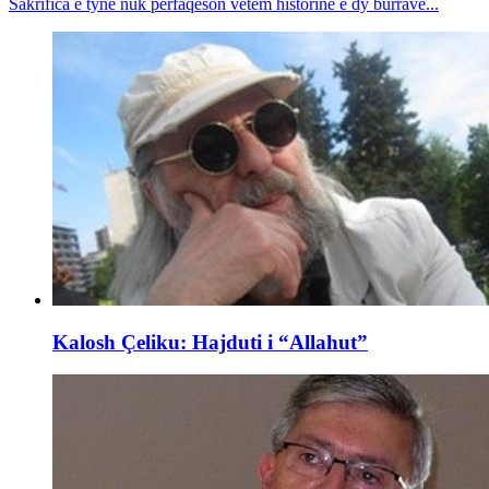
Sakrifica e tyne nuk përfaqëson vetëm historinë e dy burrave...
Kalosh Çeliku: Hajduti i “Allahut”