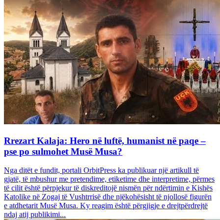
Rrezart Kalaja: Hero në luftë, humanist në paqe –
pse po sulmohet Musë Musa?
Nga ditët e fundit, portali OrbitPress ka publikuar një artikull të
gjatë, të mbushur me pretendime, etiketime dhe interpretime, përmes
të cilit është përpjekur të diskreditojë nismën për ndërtimin e Kishës
Katolike në Zogaj të Vushtrrisë dhe njëkohësisht të njollosë figurën
e atdhetarit Musë Musa. Ky reagim është përgjigje e drejtpërdrejtë
ndaj atij publikimi...