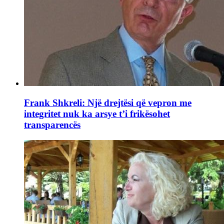
Frank Shkreli: Një drejtësi që vepron me
integritet nuk ka arsye t’i frikësohet
transparencës