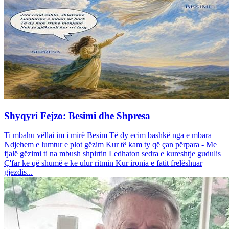
Shyqyri Fejzo: Besimi dhe Shpresa
Ti mbahu vëllai im i mirë Besim Të dy ecim bashkë nga e mbara
Ndjehem e lumtur e plot gëzim Kur të kam ty që çan përpara - Me
fjalë gëzimi ti na mbush shpirtin Ledhaton sedra e kureshtje gudulis
Ç'far ke që shumë e ke ulur ritmin Kur ironia e fatit frelëshuar
gjezdis...