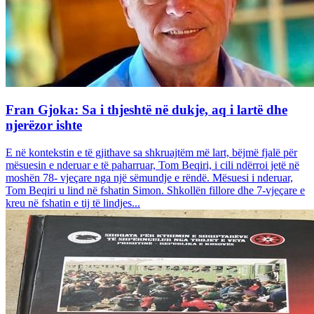
Fran Gjoka: Sa i thjeshtë në dukje, aq i lartë dhe
njerëzor ishte
E në kontekstin e të gjithave sa shkruajtëm më lart, bëjmë fjalë për
mësuesin e nderuar e të paharruar, Tom Beqiri, i cili ndërroi jetë në
moshën 78- vjeçare nga një sëmundje e rëndë. Mësuesi i nderuar,
Tom Beqiri u lind në fshatin Simon. Shkollën fillore dhe 7-vjeçare e
kreu në fshatin e tij të lindjes...