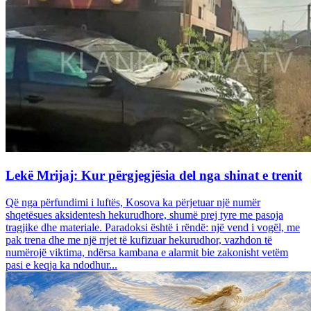
Lekë Mrijaj: Kur përgjegjësia del nga shinat e trenit
Që nga përfundimi i luftës, Kosova ka përjetuar një numër
shqetësues aksidentesh hekurudhore, shumë prej tyre me pasoja
tragjike dhe materiale. Paradoksi është i rëndë: një vend i vogël, me
pak trena dhe me një rrjet të kufizuar hekurudhor, vazhdon të
numërojë viktima, ndërsa kambana e alarmit bie zakonisht vetëm
pasi e keqja ka ndodhur...