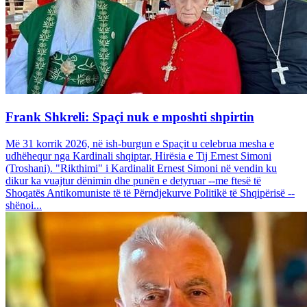
Frank Shkreli: Spaçi nuk e mposhti shpirtin
Më 31 korrik 2026, në ish-burgun e Spaçit u celebrua mesha e
udhëhequr nga Kardinali shqiptar, Hirësia e Tij Ernest Simoni
(Troshani). "Rikthimi" i Kardinalit Ernest Simoni në vendin ku
dikur ka vuajtur dënimin dhe punën e detyruar --me ftesë të
Shoqatës Antikomuniste të të Përndjekurve Politikë të Shqipërisë --
shënoi...