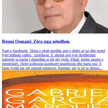
Resmi Osmani: Zëra nga nëndheu
Natë e fundmajit. Hëna e plotë derdhte arin e dritës së saj dhe rrotul
lyjet hidhnin vallen xixëlluese. E shumë prej tyre derdheshin
tatëpjetë sa bariut i dukedhin si një shi yjesh. Flladi kishte amzën e
trëndelinës. Delet kullosnin,kumborët tingëllonin dhe bariu nisi ti
binte fyellit me një melodi trimërore. Papritur, atij ju bë se dëgjoi...