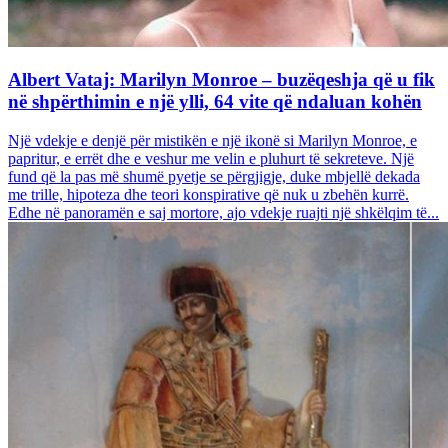
Albert Vataj: Marilyn Monroe – buzëqeshja që u fik
në shpërthimin e një ylli, 64 vite që ndaluan kohën
Një vdekje e denjë për mistikën e një ikonë si Marilyn Monroe, e
papritur, e errët dhe e veshur me velin e pluhurt të sekreteve. Një
fund që la pas më shumë pyetje se përgjigje, duke mbjellë dekada
me trille, hipoteza dhe teori konspirative që nuk u zbehën kurrë.
Edhe në panoramën e saj mortore, ajo vdekje ruajti një shkëlqim të...