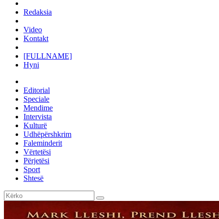
Redaksia
Video
Kontakt
[FULLNAME]
Hyni
Editorial
Speciale
Mendime
Intervista
Kulturë
Udhëpërshkrim
Faleminderit
Vërtetësi
Përjetësi
Sport
Shtesë