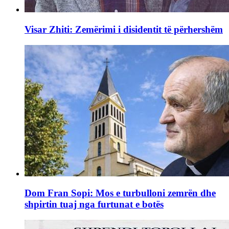
Visar Zhiti: Zemërimi i disidentit të përhershëm
Dom Fran Sopi: Mos e turbulloni zemrën dhe
shpirtin tuaj nga furtunat e botës