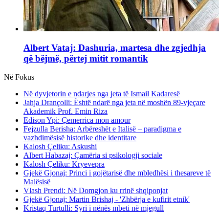
Albert Vataj: Dashuria, martesa dhe zgjedhja
që bëjmë, përtej mitit romantik
Në Fokus
Në dyvjetorin e ndarjes nga jeta të Ismail Kadaresë
Jahja Drançolli: Është ndarë nga jeta në moshën 89-vjeçare
Akademik Prof. Emin Riza
Edison Ypi: Çemerrica mon amour
Fejzulla Berisha: Arbëreshët e Italisë – paradigma e
vazhdimësisë historike dhe identitare
Kalosh Çeliku: Askushi
Albert Habazaj: Çamëria si psikologji sociale
Kalosh Çeliku: Kryevepra
Gjekë Gjonaj: Princi i gojëtarisë dhe mbledhësi i thesareve të
Malësisë
Vlash Prendi: Në Domgjon ku rrinë shqiponjat
Gjekë Gjonaj: Martin Brishaj - 'Zhbërja e kufirit etnik'
Kristaq Turtulli: Syri i nënës mbeti në mjegull