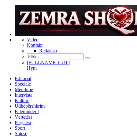
Video
Kontakt
Redaksia
[FULLNAME_CUT]
Hyni
Editorial
Speciale
Mendime
Intervista
Kulturë
Udhëpërshkrim
Faleminderit
Vërtetësi
Përjetësi
Sport
Shtesë