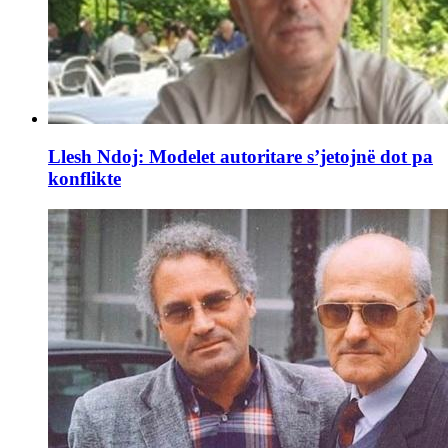
Llesh Ndoj: Modelet autoritare s’jetojnë dot pa
konflikte