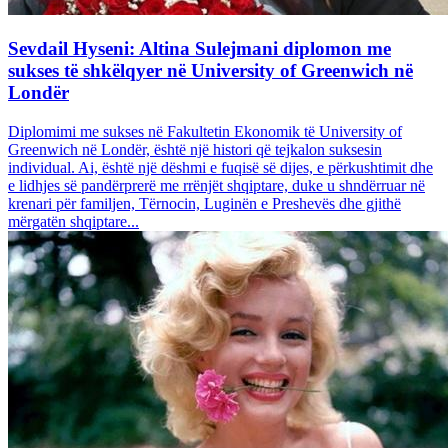
Sevdail Hyseni: Altina Sulejmani diplomon me
sukses të shkëlqyer në University of Greenwich në
Londër
Diplomimi me sukses në Fakultetin Ekonomik të University of
Greenwich në Londër, është një histori që tejkalon suksesin
individual. Ai, është një dëshmi e fuqisë së dijes, e përkushtimit dhe
e lidhjes së pandërprerë me rrënjët shqiptare, duke u shndërruar në
krenari për familjen, Tërnocin, Luginën e Preshevës dhe gjithë
mërgatën shqiptare...