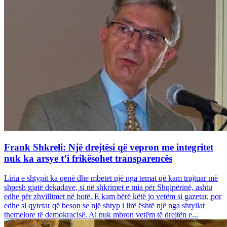
Frank Shkreli: Një drejtësi që vepron me integritet
nuk ka arsye t’i frikësohet transparencës
Liria e shtypit ka qenë dhe mbetet një nga temat që kam trajtuar më
shpesh gjatë dekadave, si në shkrimet e mia për Shqipërinë, ashtu
edhe për zhvillimet në botë. E kam bërë këtë jo vetëm si gazetar, por
edhe si qytetar që beson se një shtyp i lirë është një nga shtyllat
themelore të demokracisë. Ai nuk mbron vetëm të drejtën e...