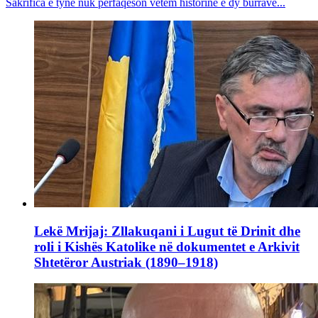
Sakrifica e tyne nuk përfaqëson vetëm historinë e dy burrave...
Lekë Mrijaj: Zllakuqani i Lugut të Drinit dhe
roli i Kishës Katolike në dokumentet e Arkivit
Shtetëror Austriak (1890–1918)