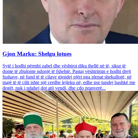
Gjon Marku: Shelgu lotues
Sytë i hodhi përmbi zabel dhe vështroi diku thellë në të, sikur të
donte të zbulonte ndonjë të fshehtë. Pastaj vështrimin e hodhi drejt
fushave, në fund të të cilave gjendej njëri nga plepat shekullorë, në
majë të të cilit ishte një çerdhe lejleku që, edhe pse tundej bashkë me
degët, nuk i ndahej dot atij vendi, dhe çdo pranverë...