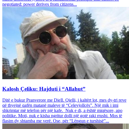
negotiated: power derives from citizens...
Kalosh Çeliku: Hajduti i “Allahut”
Ditë e bukur Pranverore me DieIl. Qielli, i kaltërt lot, mes dy-tri reve
që thyejnë qafën matanë maleve të “Çelevjollcës”. Një mik i imi
shkrimtar më telefon për një kafe. Nuk e di, a është miqësore, apo
politike. Moti, nuk e kisha ngritur dolli një gotë raki rrushi. Mos të
flasim dy shtamba me verë. Ose, për “Lëngun e turshisë”...