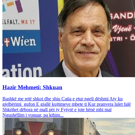
Hazir Mehmeti: Shkuan
Bashkë me retë shkoi dhe shiu Çatia e etur ngeli dëshmi Aty ku
gjelbërimi gufon E gjallë kujtimeve mbete ti Kur pranvera lulet falë
Shkrihet dëbora në mall për ty Fytyrë e jote hënë mbi mal
Ngushëllim i vonuar, pa kthim...