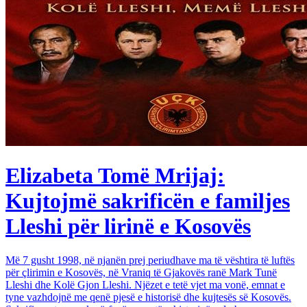
Elizabeta Tomë Mrijaj:
Kujtojmë sakrificën e familjes
Lleshi për lirinë e Kosovës
Më 7 gusht 1998, në njanën prej periudhave ma të vështira të luftës
për çlirimin e Kosovës, në Vraniq të Gjakovës ranë Mark Tunë
Lleshi dhe Kolë Gjon Lleshi. Njëzet e tetë vjet ma vonë, emnat e
tyne vazhdojnë me qenë pjesë e historisë dhe kujtesës së Kosovës.