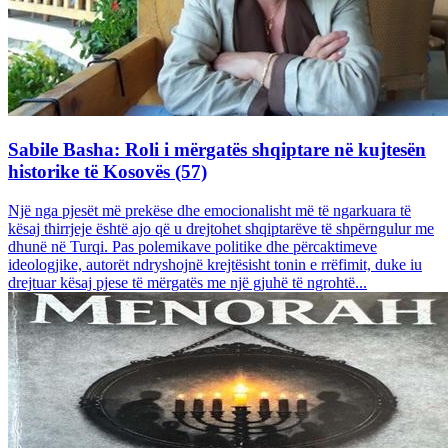
Sabile Basha: Roli i mërgatës shqiptare në kujtesën
historike të Kosovës (57)
Një nga pjesët më prekëse dhe emocionalisht më të ngarkuara të
kësaj thirrjeje është ajo që u drejtohet shqiptarëve të shpërngulur me
dhunë në Turqi. Pas polemikave politike dhe përcaktimeve
ideologjike, autorët ndryshojnë krejtësisht tonin e rrëfimit, duke iu
drejtuar kësaj pjese të mërgatës me një gjuhë të ngrohtë...