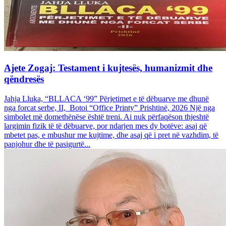
Ajete Zogaj: Testament i kujtesës, humanizmit dhe
qëndresës
Jahja Lluka, “BLLACA ‘99” Përjetimet e të dëbuarve me dhunë
nga forcat serbe, II, Botoi “Office Printy” Prishtinë, 2026 Një nga
simbolet më domethënëse është treni. Ai nuk përfaqëson thjeshtë
largimin fizik të të dëbuarve, por ndarjen mes dy botëve: asaj që
mbetet pas, e mbushur me kujtime, dhe asaj që i pret në vazhdim, të
panjohur dhe të pasigurtë...