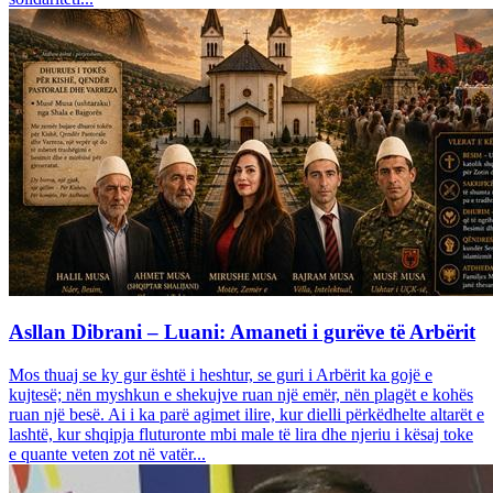
Asllan Dibrani – Luani: Amaneti i gurëve të Arbërit
Mos thuaj se ky gur është i heshtur, se guri i Arbërit ka gojë e
kujtesë; nën myshkun e shekujve ruan një emër, nën plagët e kohës
ruan një besë. Ai i ka parë agimet ilire, kur dielli përkëdhelte altarët e
lashtë, kur shqipja fluturonte mbi male të lira dhe njeriu i kësaj toke
e quante veten zot në vatër...