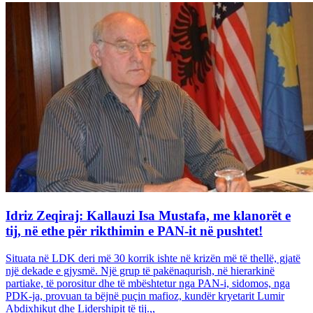
Idriz Zeqiraj: Kallauzi Isa Mustafa, me klanorët e
tij, në ethe për rikthimin e PAN-it në pushtet!
Situata në LDK deri më 30 korrik ishte në krizën më të thellë, gjatë
një dekade e gjysmë. Një grup të pakënaqurish, në hierarkinë
partiake, të porositur dhe të mbështetur nga PAN-i, sidomos, nga
PDK-ja, provuan ta bëjnë puçin mafioz, kundër kryetarit Lumir
Abdixhikut dhe Lidershipit të tij.,,