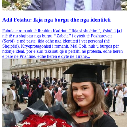
Adil Fetahu: Ikja nga burgu dhe nga identiteti
Fabula e romanit të Ibrahim Kadriut: ‘’Ikja si shpëtim’’, është ikja i
një të riu shqiptar nga burgu ‘’Zabela’’ i qytetit të Pozharevcit
(Serbi), e më pastaj ikja edhe nga identiteti i vet personal (në
Shqipëri). Kryeprotagonisti i romanit, Mal Coli, nuk u burgos për
ndonjë ideal, por e zuri taksirati që u përfshi në protesta, edhe herën
e parë në Prishtinë, edhe herën e dytë në Tiranë...