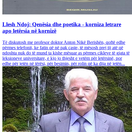
Llesh Ndoj: Qenësia dhe poetika - korniza letrare
apo letërsia në kornizë
Të diskutosh me profesor doktor Anton Nikë Berishën, qoftë edhe
përmes telefonit, ke fatin që në pak çaste, të mësosh prej tij atë që
ndoshta nuk do të mund ta kishe mësuar as përmes cikleve të gjata të
leksioneve universitare, e kjo jo thjesht e vetëm për letërsinë, por
edhe për jetën në tërësi, për besimin, për rolin që ka dija në jetën...