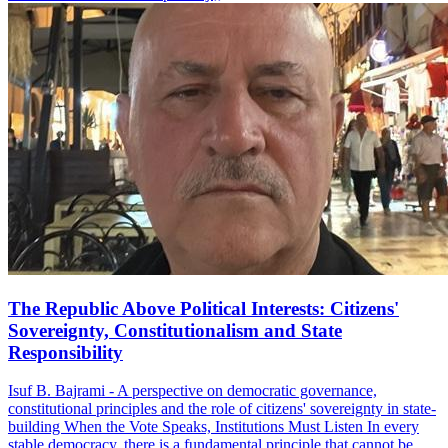
The Republic Above Political Interests: Citizens'
Sovereignty, Constitutionalism and State
Responsibility
Isuf B. Bajrami - A perspective on democratic governance,
constitutional principles and the role of citizens' sovereignty in state-
building When the Vote Speaks, Institutions Must Listen In every
stable democracy, there is a fundamental principle that cannot be