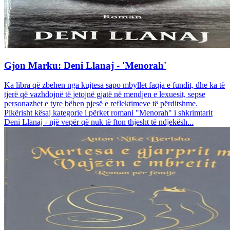
Gjon Marku: Deni Llanaj - 'Menorah'
Ka libra që zbehen nga kujtesa sapo mbyllet faqja e fundit, dhe ka të
tjerë që vazhdojnë të jetojnë gjatë në mendjen e lexuesit, sepse
personazhet e tyre bëhen pjesë e reflektimeve të përditshme.
Pikërisht kësaj kategorie i përket romani "Menorah" i shkrimtarit
Deni Llanaj - një vepër që nuk të fton thjesht të ndjekësh...