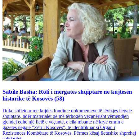
Sabile Basha: Roli i mërgatës shqiptare në kujtesën
historike të Kosovës (58)
Duke shfletuar me kujdes fondin e dokumenteve të lëvizjes ilegale
shqiptare, ndër materialet që më tërhoqën veçanërisht vëmendjen
gjendej edhe një fletë e veçantë, e cila mbante në krye emrin e
gazetës ilegale "Zëri i Kosovës", të identifikuar si Organ i
Rezistencës Kombëtare të Kosovës. Përmes kësaj fletushke shprehej
solidariteti...