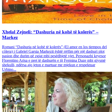
Xhelal Zejneli: “Dashuria në kohë të kolerës” –
Markez
Romani “Dashuria në kohë të kolerës” (El amor en los tiempos del
cólera) i Gabriel Garsia Markezit është rrëfim për një dashuri plot
pasion dhe durim që zgjat mbi pesëdhjetë vjet. Personazhi kryesor
Florentino Arisa e pret të dashurën e tij Fermina Daze mbi gjysmë
shekulli, ndërsa ajo jeton e martuar me mjekun e respektuar
Urbino...