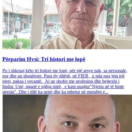
Përparim Hysi: Tri histori me lopë
Po i shkruaj këto tri hsitori me lopë, për një arsye pak, sa personale,
por dhe aq shoqërore. Para dy ditësh, në FIER, u nda nga jeta një
njeri, paksa i veçantë. Ai qe shofer me profesion dhe bejtexhi i
lindur. Unë, ngaqë e njihja mirë, e kam quajtur"Njeriu që të hiqte
stresin". Dhe i tillë ka qenë dhe ka mbetur në mendjet e...