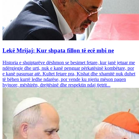
Lekë Mrijaj: Kur shpata fillon të ecë mbi ne
Historia e shqiptarëve dëshmon se besimet fetare, kur janë jetuar me
ndërgjegje dhe urti, nuk e kanë penguar përkatësinë kombëtare, por
e kanë pasuruar atë. Kultet fetare pra, Kishat dhe xhamitë nuk duhet
të bëhen kurrë ledhe ndarëse, por vende ku njeriu mëson paqen
hyjnore, mëshirën, drejtësinë dhe respektin ndaj tjetrit...