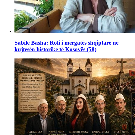
Sabile Basha: Roli i mërgatës shqiptare në
kujtesën historike të Kosovës (58)