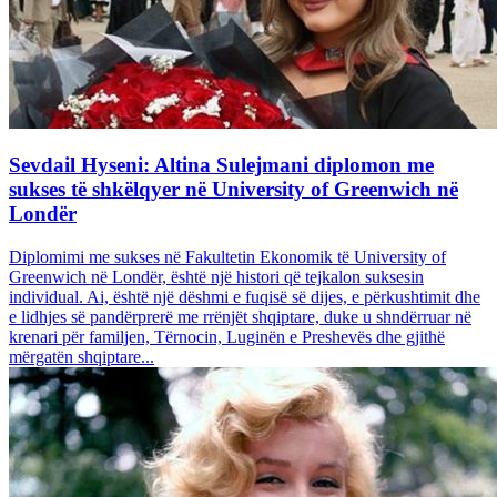
Sevdail Hyseni: Altina Sulejmani diplomon me
sukses të shkëlqyer në University of Greenwich në
Londër
Diplomimi me sukses në Fakultetin Ekonomik të University of
Greenwich në Londër, është një histori që tejkalon suksesin
individual. Ai, është një dëshmi e fuqisë së dijes, e përkushtimit dhe
e lidhjes së pandërprerë me rrënjët shqiptare, duke u shndërruar në
krenari për familjen, Tërnocin, Luginën e Preshevës dhe gjithë
mërgatën shqiptare...