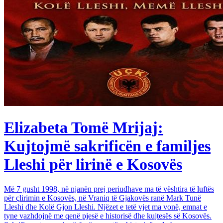
Elizabeta Tomë Mrijaj:
Kujtojmë sakrificën e familjes
Lleshi për lirinë e Kosovës
Më 7 gusht 1998, në njanën prej periudhave ma të vështira të luftës
për çlirimin e Kosovës, në Vraniq të Gjakovës ranë Mark Tunë
Lleshi dhe Kolë Gjon Lleshi. Njëzet e tetë vjet ma vonë, emnat e
tyne vazhdojnë me qenë pjesë e historisë dhe kujtesës së Kosovës.