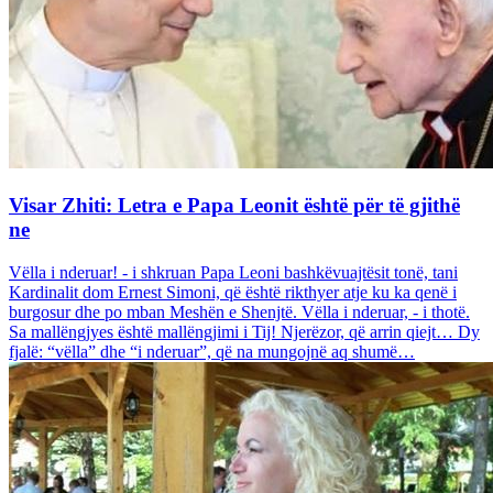
Visar Zhiti: Letra e Papa Leonit është për të gjithë
ne
Vëlla i nderuar! - i shkruan Papa Leoni bashkëvuajtësit tonë, tani
Kardinalit dom Ernest Simoni, që është rikthyer atje ku ka qenë i
burgosur dhe po mban Meshën e Shenjtë. Vëlla i nderuar, - i thotë.
Sa mallëngjyes është mallëngjimi i Tij! Njerëzor, që arrin qiejt… Dy
fjalë: “vëlla” dhe “i nderuar”, që na mungojnë aq shumë…