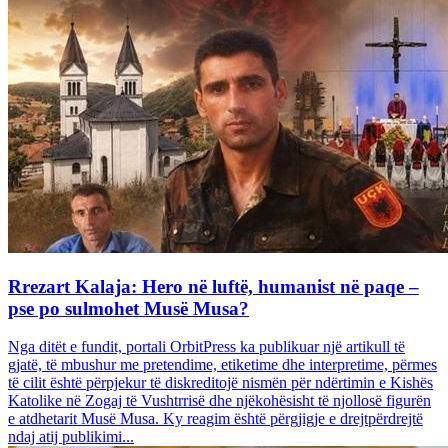
Rrezart Kalaja: Hero në luftë, humanist në paqe –
pse po sulmohet Musë Musa?
Nga ditët e fundit, portali OrbitPress ka publikuar një artikull të
gjatë, të mbushur me pretendime, etiketime dhe interpretime, përmes
të cilit është përpjekur të diskreditojë nismën për ndërtimin e Kishës
Katolike në Zogaj të Vushtrrisë dhe njëkohësisht të njollosë figurën
e atdhetarit Musë Musa. Ky reagim është përgjigje e drejtpërdrejtë
ndaj atij publikimi...