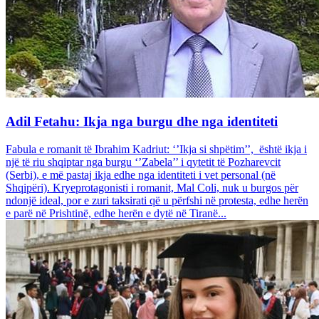
Adil Fetahu: Ikja nga burgu dhe nga identiteti
Fabula e romanit të Ibrahim Kadriut: ‘’Ikja si shpëtim’’, është ikja i
një të riu shqiptar nga burgu ‘’Zabela’’ i qytetit të Pozharevcit
(Serbi), e më pastaj ikja edhe nga identiteti i vet personal (në
Shqipëri). Kryeprotagonisti i romanit, Mal Coli, nuk u burgos për
ndonjë ideal, por e zuri taksirati që u përfshi në protesta, edhe herën
e parë në Prishtinë, edhe herën e dytë në Tiranë...