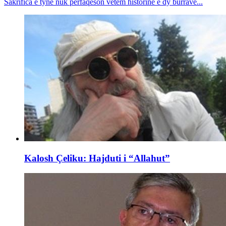
Sakrifica e tyne nuk përfaqëson vetëm historinë e dy burrave...
Kalosh Çeliku: Hajduti i “Allahut”