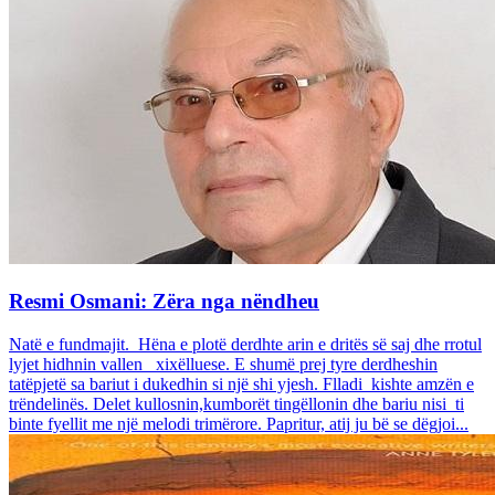
Resmi Osmani: Zëra nga nëndheu
Natë e fundmajit. Hëna e plotë derdhte arin e dritës së saj dhe rrotul
lyjet hidhnin vallen xixëlluese. E shumë prej tyre derdheshin
tatëpjetë sa bariut i dukedhin si një shi yjesh. Flladi kishte amzën e
trëndelinës. Delet kullosnin,kumborët tingëllonin dhe bariu nisi ti
binte fyellit me një melodi trimërore. Papritur, atij ju bë se dëgjoi...