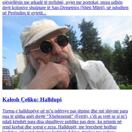
ujësjellësin me arkadë të trefishtë, pyjet me portokaj, mora udhën
drejt kolonive shqiptare të San-Demetrios [Shën Mitrit], që ndodhen
në Perëndim të qytetit...
Kalosh Çeliku: Halldupi
Turma e halldupëve që m’u ndërsye pas shpine dhe më shtynte para
nga të gjitha anët drejtë “Xhehenemit” (Ferrit), s’di as vetë se si m’i
ndali këmbët para disa shpalljeve publike pas dere, ku prisnin në
rend korbat dhe sorrat e zeza. Halldupët, me ferexhetë hedhur