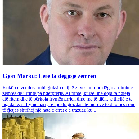
Gjon Marku: Lëre ta dëgjojë zemrën
Kokën e vendosa mbi gjoksin e tij të zhveshur dhe dëgjoja ritmin e
zemrës që i rrihte pa ndërprerje. Ai flinte, kurse unë doja ta ndieja
atë ritëm dhe të përkoja frymëmarrjen time me të tijën, të thellë e të
ngadaltë, si frymëmarrja e një dragoi. Jashtë mureve të dhomës sonë
të fjetjes shtrihej një natë e errët e e trazuar, ku...