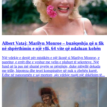
Albert Vataj: Marilyn Monroe – buzëqeshja që u fik
në shpërthimin e një ylli, 64 vite që ndaluan kohën
Një vdekje e denjë për mistikën e një ikonë si Marilyn Monroe, e
papritur, e errët dhe e veshur me velin e pluhurt të sekreteve. Një
fund që la pas më shumë pyetje se përgjigje, duke mbjellë dekada
me trille, hipoteza dhe teori konspirative që nuk u zbehën kurrë.
Edhe në panoramën e saj mortore, ajo vdekje ruajti një shkëlqim të...