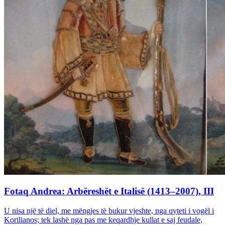
Fotaq Andrea: Arbëreshët e Italisë (1413–2007), III
U nisa një të diel, me mëngjes të bukur vjeshte, nga qyteti i vogël i
Korilianos; tek lashë nga pas me keqardhje kullat e saj feudale,