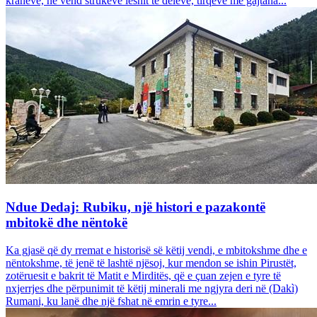
krahëve, në vend strukeve leshit të deleve, tirqëve me gajtana...
Ndue Dedaj: Rubiku, një histori e pazakontë
mbitokë dhe nëntokë
Ka gjasë që dy rremat e historisë së këtij vendi, e mbitokshme dhe e
nëntokshme, të jenë të lashtë njësoj, kur mendon se ishin Pirustët,
zotëruesit e bakrit të Matit e Mirditës, që e çuan zejen e tyre të
nxjerrjes dhe përpunimit të këtij minerali me ngjyra deri në (Dakì)
Rumani, ku lanë dhe një fshat në emrin e tyre...