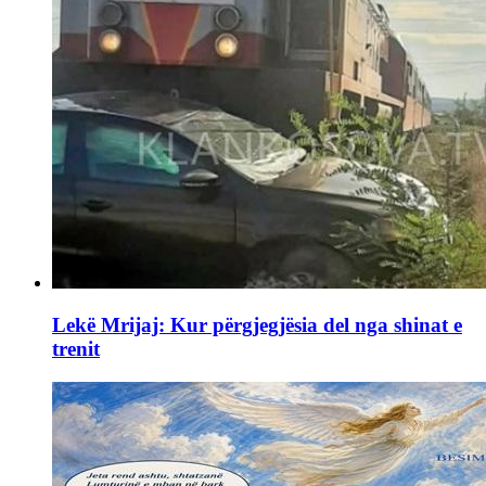
Lekë Mrijaj: Kur përgjegjësia del nga shinat e
trenit