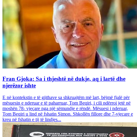
Fran Gjoka: Sa i thjeshtë në dukje, aq i lartë dhe
njerëzor ishte
E në kontekstin e të gjithave sa shkruajtëm më lart, bëjmë fjalë për
mësuesin e nderuar e të paharruar, Tom Beqiri, i cili ndërroi jetë në
moshën 78- vjeçare nga një sëmundje e rëndë. Mësuesi i nderuar,
Tom Beqiri u lind në fshatin Simon. Shkollën fillore dhe 7-vjeçare e
kreu në fshatin e tij të lindjes...