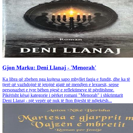
Gjon Marku: Deni Llanaj - 'Menorah'
Ka libra që zbehen nga kujtesa sapo mbyllet faqja e fundit, dhe ka të
tjerë që vazhdojnë të jetojnë gjatë në mendjen e lexuesit, sepse
personazhet e tyre bëhen pjesë e reflektimeve të përditshme.
Pikërisht kësaj kategorie i përket romani "Menorah" i shkrimtarit
Deni Llanaj - një vepër që nuk të fton thjesht të ndjekësh...