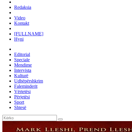
Redaksia
Video
Kontakt
[FULLNAME]
Hyni
Editorial
Speciale
Mendime
Intervista
Kulturë
Udhëpërshkrim
Faleminderit
Vërtetësi
Përjetësi
Sport
Shtesë