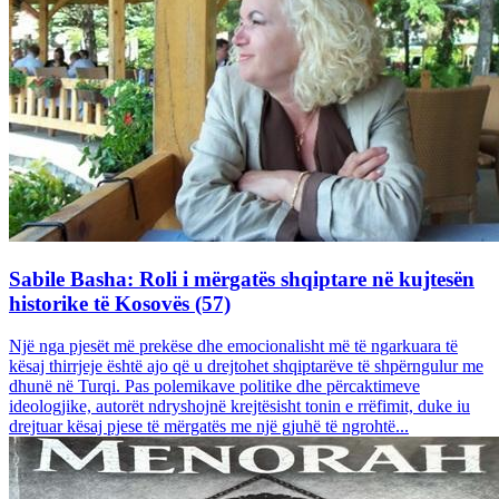
Sabile Basha: Roli i mërgatës shqiptare në kujtesën
historike të Kosovës (57)
Një nga pjesët më prekëse dhe emocionalisht më të ngarkuara të
kësaj thirrjeje është ajo që u drejtohet shqiptarëve të shpërngulur me
dhunë në Turqi. Pas polemikave politike dhe përcaktimeve
ideologjike, autorët ndryshojnë krejtësisht tonin e rrëfimit, duke iu
drejtuar kësaj pjese të mërgatës me një gjuhë të ngrohtë...