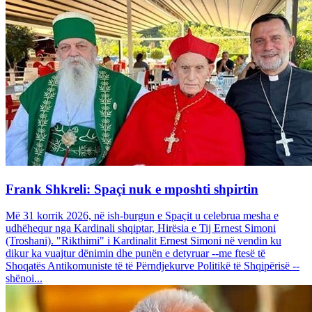
Frank Shkreli: Spaçi nuk e mposhti shpirtin
Më 31 korrik 2026, në ish-burgun e Spaçit u celebrua mesha e
udhëhequr nga Kardinali shqiptar, Hirësia e Tij Ernest Simoni
(Troshani). "Rikthimi" i Kardinalit Ernest Simoni në vendin ku
dikur ka vuajtur dënimin dhe punën e detyruar --me ftesë të
Shoqatës Antikomuniste të të Përndjekurve Politikë të Shqipërisë --
shënoi...