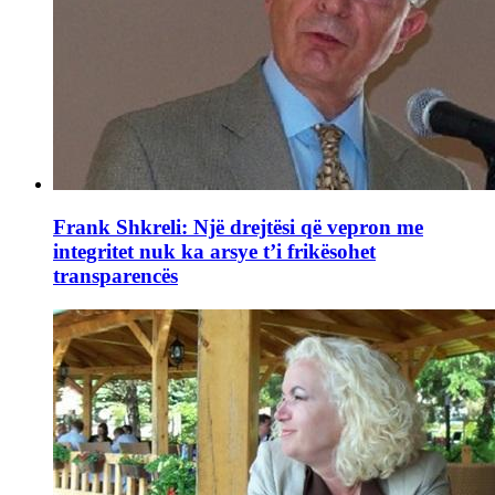
Frank Shkreli: Një drejtësi që vepron me
integritet nuk ka arsye t’i frikësohet
transparencës