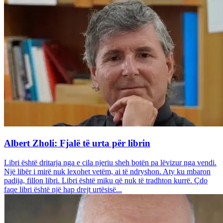
Albert Zholi: Fjalë të urta për librin
Libri është dritarja nga e cila njeriu sheh botën pa lëvizur nga vendi.
Një libër i mirë nuk lexohet vetëm, ai të ndryshon. Aty ku mbaron
padija, fillon libri. Libri është miku që nuk të tradhton kurrë. Çdo
faqe libri është një hap drejt urtësisë...