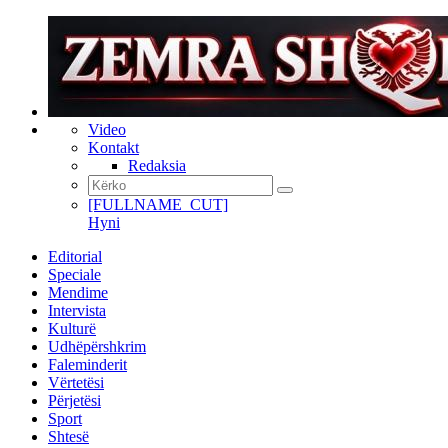
Video
Kontakt
Redaksia
[FULLNAME_CUT]
Hyni
Editorial
Speciale
Mendime
Intervista
Kulturë
Udhëpërshkrim
Faleminderit
Vërtetësi
Përjetësi
Sport
Shtesë