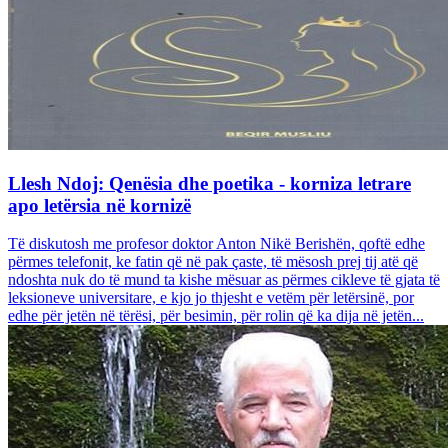
Llesh Ndoj: Qenësia dhe poetika - korniza letrare
apo letërsia në kornizë
Të diskutosh me profesor doktor Anton Nikë Berishën, qoftë edhe
përmes telefonit, ke fatin që në pak çaste, të mësosh prej tij atë që
ndoshta nuk do të mund ta kishe mësuar as përmes cikleve të gjata të
leksioneve universitare, e kjo jo thjesht e vetëm për letërsinë, por
edhe për jetën në tërësi, për besimin, për rolin që ka dija në jetën...