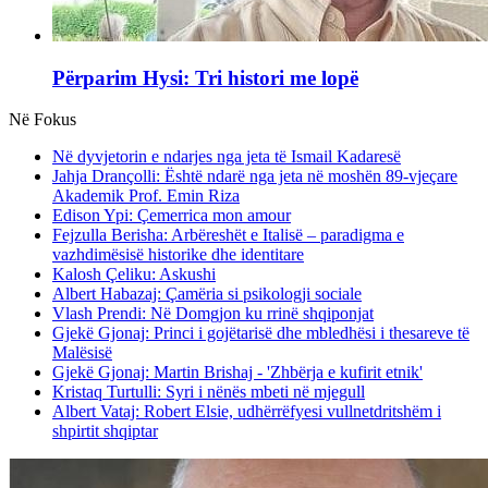
Përparim Hysi: Tri histori me lopë
Në Fokus
Në dyvjetorin e ndarjes nga jeta të Ismail Kadaresë
Jahja Drançolli: Është ndarë nga jeta në moshën 89-vjeçare
Akademik Prof. Emin Riza
Edison Ypi: Çemerrica mon amour
Fejzulla Berisha: Arbëreshët e Italisë – paradigma e
vazhdimësisë historike dhe identitare
Kalosh Çeliku: Askushi
Albert Habazaj: Çamëria si psikologji sociale
Vlash Prendi: Në Domgjon ku rrinë shqiponjat
Gjekë Gjonaj: Princi i gojëtarisë dhe mbledhësi i thesareve të
Malësisë
Gjekë Gjonaj: Martin Brishaj - 'Zhbërja e kufirit etnik'
Kristaq Turtulli: Syri i nënës mbeti në mjegull
Albert Vataj: Robert Elsie, udhërrëfyesi vullnetdritshëm i
shpirtit shqiptar