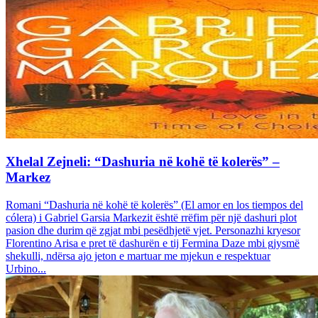
Xhelal Zejneli: “Dashuria në kohë të kolerës” –
Markez
Romani “Dashuria në kohë të kolerës” (El amor en los tiempos del
cólera) i Gabriel Garsia Markezit është rrëfim për një dashuri plot
pasion dhe durim që zgjat mbi pesëdhjetë vjet. Personazhi kryesor
Florentino Arisa e pret të dashurën e tij Fermina Daze mbi gjysmë
shekulli, ndërsa ajo jeton e martuar me mjekun e respektuar
Urbino...