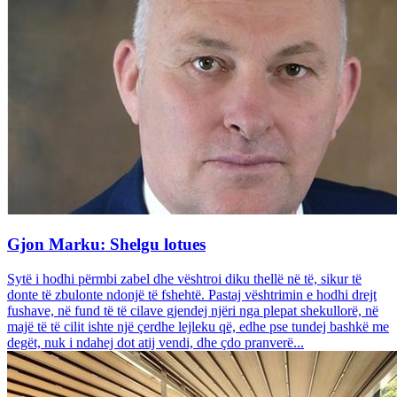
Gjon Marku: Shelgu lotues
Sytë i hodhi përmbi zabel dhe vështroi diku thellë në të, sikur të
donte të zbulonte ndonjë të fshehtë. Pastaj vështrimin e hodhi drejt
fushave, në fund të të cilave gjendej njëri nga plepat shekullorë, në
majë të të cilit ishte një çerdhe lejleku që, edhe pse tundej bashkë me
degët, nuk i ndahej dot atij vendi, dhe çdo pranverë...