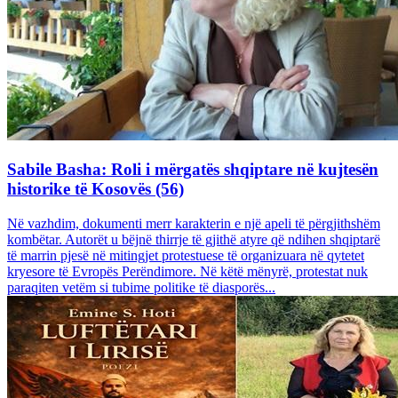
Sabile Basha: Roli i mërgatës shqiptare në kujtesën
historike të Kosovës (56)
Në vazhdim, dokumenti merr karakterin e një apeli të përgjithshëm
kombëtar. Autorët u bëjnë thirrje të gjithë atyre që ndihen shqiptarë
të marrin pjesë në mitingjet protestuese të organizuara në qytetet
kryesore të Evropës Perëndimore. Në këtë mënyrë, protestat nuk
paraqiten vetëm si tubime politike të diasporës...