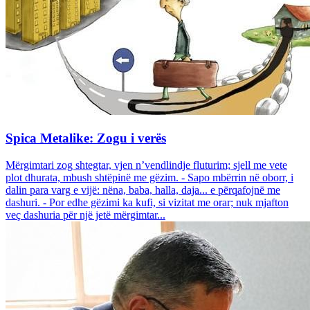
Spica Metalike: Zogu i verës
Mërgimtari zog shtegtar, vjen n’vendlindje fluturim; sjell me vete
plot dhurata, mbush shtëpinë me gëzim. - Sapo mbërrin në oborr, i
dalin para varg e vijë: nëna, baba, halla, daja... e përqafojnë me
dashuri. - Por edhe gëzimi ka kufi, si vizitat me orar; nuk mjafton
veç dashuria për një jetë mërgimtar...