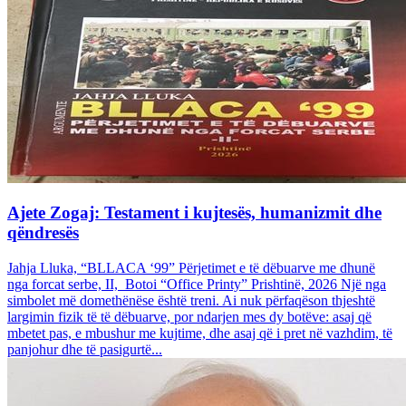
Ajete Zogaj: Testament i kujtesës, humanizmit dhe
qëndresës
Jahja Lluka, “BLLACA ‘99” Përjetimet e të dëbuarve me dhunë
nga forcat serbe, II, Botoi “Office Printy” Prishtinë, 2026 Një nga
simbolet më domethënëse është treni. Ai nuk përfaqëson thjeshtë
largimin fizik të të dëbuarve, por ndarjen mes dy botëve: asaj që
mbetet pas, e mbushur me kujtime, dhe asaj që i pret në vazhdim, të
panjohur dhe të pasigurtë...