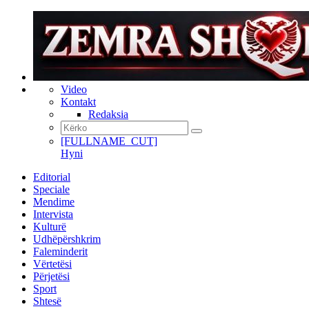
Video
Kontakt
Redaksia
[FULLNAME_CUT]
Hyni
Editorial
Speciale
Mendime
Intervista
Kulturë
Udhëpërshkrim
Faleminderit
Vërtetësi
Përjetësi
Sport
Shtesë