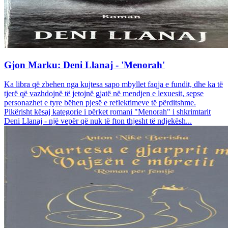
Gjon Marku: Deni Llanaj - 'Menorah'
Ka libra që zbehen nga kujtesa sapo mbyllet faqja e fundit, dhe ka të
tjerë që vazhdojnë të jetojnë gjatë në mendjen e lexuesit, sepse
personazhet e tyre bëhen pjesë e reflektimeve të përditshme.
Pikërisht kësaj kategorie i përket romani "Menorah" i shkrimtarit
Deni Llanaj - një vepër që nuk të fton thjesht të ndjekësh...