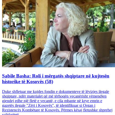
Sabile Basha: Roli i mërgatës shqiptare në kujtesën
historike të Kosovës (58)
Duke shfletuar me kujdes fondin e dokumenteve të lëvizjes ilegale
shqiptare, ndër materialet që më tërhoqën veçanërisht vëmendjen
gjendej edhe një fletë e veçantë, e cila mbante në krye emrin e
gazetës ilegale "Zëri i Kosovës", të identifikuar si Organ i
Rezistencës Kombëtare të Kosovës. Përmes kësaj fletushke shprehej
solidariteti...