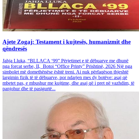
Ajete Zogaj: Testament i kujtesës, humanizmit dhe
qëndresës
Jahja Lluka, “BLLACA ‘99” Përjetimet e të dëbuarve me dhunë
nga forcat serbe, II, Botoi “Office Printy” Prishtinë, 2026 Një nga
simbolet më domethënëse është treni. Ai nuk përfaqëson thjeshtë
largimin fizik të të dëbuarve, por ndarjen mes dy botëve: asaj që
mbetet pas, e mbushur me kujtime, dhe asaj që i pret në vazhdim, të
panjohur dhe të pasigurtë...