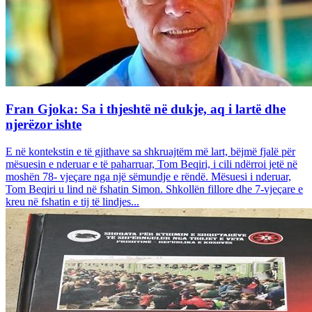
Fran Gjoka: Sa i thjeshtë në dukje, aq i lartë dhe
njerëzor ishte
E në kontekstin e të gjithave sa shkruajtëm më lart, bëjmë fjalë për
mësuesin e nderuar e të paharruar, Tom Beqiri, i cili ndërroi jetë në
moshën 78- vjeçare nga një sëmundje e rëndë. Mësuesi i nderuar,
Tom Beqiri u lind në fshatin Simon. Shkollën fillore dhe 7-vjeçare e
kreu në fshatin e tij të lindjes...