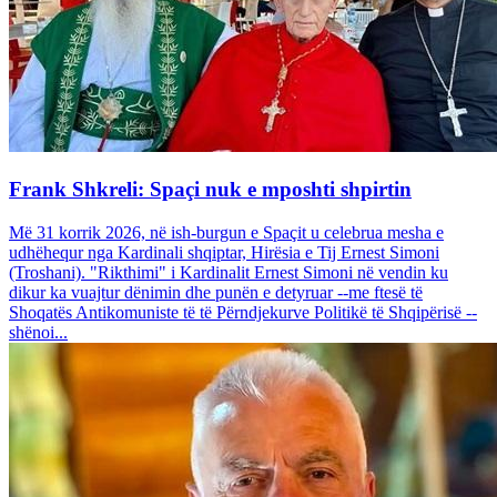
Frank Shkreli: Spaçi nuk e mposhti shpirtin
Më 31 korrik 2026, në ish-burgun e Spaçit u celebrua mesha e
udhëhequr nga Kardinali shqiptar, Hirësia e Tij Ernest Simoni
(Troshani). "Rikthimi" i Kardinalit Ernest Simoni në vendin ku
dikur ka vuajtur dënimin dhe punën e detyruar --me ftesë të
Shoqatës Antikomuniste të të Përndjekurve Politikë të Shqipërisë --
shënoi...