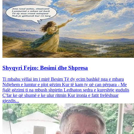
Shyqyri Fejzo: Besimi dhe Shpresa
Ti mbahu vëllai im i mirë Besim Të dy ecim bashkë nga e mbara
Ndjehem e lumtur e plot gëzim Kur të kam ty që çan përpara - Me
fjalë gëzimi ti na mbush shpirtin Ledhaton sedra e kureshtje gudulis
Ç'far ke që shumë e ke ulur ritmin Kur ironia e fatit frelëshuar
gjezdis...