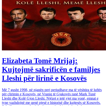
Elizabeta Tomë Mrijaj:
Kujtojmë sakrificën e familjes
Lleshi për lirinë e Kosovës
Më 7 gusht 1998, në njanën prej periudhave ma të vështira të luftës
për çlirimin e Kosovës, në Vraniq të Gjakovës ranë Mark Tunë
Lleshi dhe Kolë Gjon Lleshi. Njëzet e tetë vjet ma vonë, emnat e
tyne vazhdojnë me qenë pjesë e historisë dhe kujtesës së Kosovës.