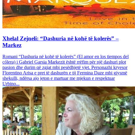
Xhelal Zejneli: “Dashuria në kohë të kolerës” –
Markez
Romani “Dashuria në kohë të kolerës” (El amor en los tiempos del
cólera) i Gabriel Garsia Markezit është rrëfim për një dashuri plot
pasion dhe durim që zgjat mbi pesëdhjetë vjet. Personazhi kryesor
Florentino Arisa e pret të dashurën e tij Fermina Daze mbi gjysmë
shekulli, ndërsa ajo jeton e martuar me mjekun e respektuar
Urbino...