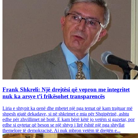
Frank Shkreli: Një drejtësi që vepron me integritet
nuk ka arsye t’i frikësohet transparencës
Liria e shtypit ka qenë dhe mbetet një nga temat që kam trajtuar më
shpesh gjatë dekadave, si në shkrimet e mia për Shqipërinë, ashtu
edhe për zhvillimet në botë. E kam bërë këtë jo vetëm si gazetar, por
edhe si qytetar që beson se një shtyp i lirë është një nga shtyllat
themelore të demokracisë. Ai nuk mbron vetëm të drejtën e...