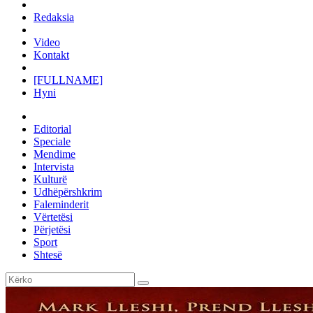
Redaksia
Video
Kontakt
[FULLNAME]
Hyni
Editorial
Speciale
Mendime
Intervista
Kulturë
Udhëpërshkrim
Faleminderit
Vërtetësi
Përjetësi
Sport
Shtesë