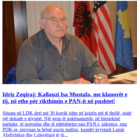
Idriz Zeqiraj: Kallauzi Isa Mustafa, me klanorët e
tij, në ethe për rikthimin e PAN-it në pushtet!
Situata në LDK deri më 30 korrik ishte në krizën më të thellë, gjatë
një dekade e gjysmë. Një grup të pakënaqurish, në hierarkinë
partiake, të porositur dhe të mbështetur nga PAN-i, sidomos, nga
PDK-ja, provuan ta bëjnë puçin mafioz, kundër kryetarit Lumir
Abdixhikut dhe Lidershipit të tij.,,