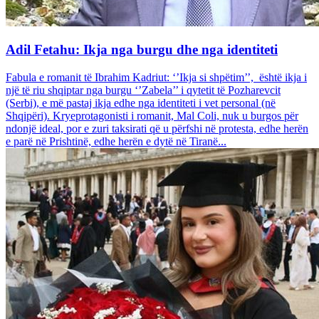
Adil Fetahu: Ikja nga burgu dhe nga identiteti
Fabula e romanit të Ibrahim Kadriut: ‘’Ikja si shpëtim’’, është ikja i
një të riu shqiptar nga burgu ‘’Zabela’’ i qytetit të Pozharevcit
(Serbi), e më pastaj ikja edhe nga identiteti i vet personal (në
Shqipëri). Kryeprotagonisti i romanit, Mal Coli, nuk u burgos për
ndonjë ideal, por e zuri taksirati që u përfshi në protesta, edhe herën
e parë në Prishtinë, edhe herën e dytë në Tiranë...