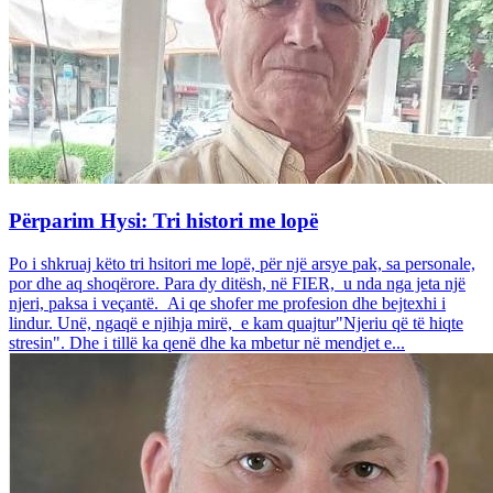
Përparim Hysi: Tri histori me lopë
Po i shkruaj këto tri hsitori me lopë, për një arsye pak, sa personale,
por dhe aq shoqërore. Para dy ditësh, në FIER, u nda nga jeta një
njeri, paksa i veçantë. Ai qe shofer me profesion dhe bejtexhi i
lindur. Unë, ngaqë e njihja mirë, e kam quajtur"Njeriu që të hiqte
stresin". Dhe i tillë ka qenë dhe ka mbetur në mendjet e...