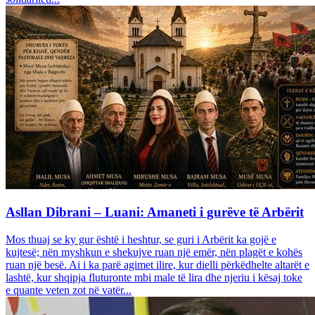
Asllan Dibrani – Luani: Amaneti i gurëve të Arbërit
Mos thuaj se ky gur është i heshtur, se guri i Arbërit ka gojë e
kujtesë; nën myshkun e shekujve ruan një emër, nën plagët e kohës
ruan një besë. Ai i ka parë agimet ilire, kur dielli përkëdhelte altarët e
lashtë, kur shqipja fluturonte mbi male të lira dhe njeriu i kësaj toke
e quante veten zot në vatër...