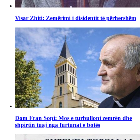
Visar Zhiti: Zemërimi i disidentit të përhershëm
Dom Fran Sopi: Mos e turbulloni zemrën dhe
shpirtin tuaj nga furtunat e botës