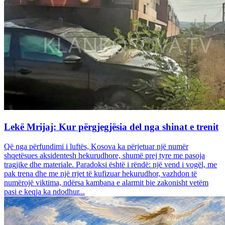
Lekë Mrijaj: Kur përgjegjësia del nga shinat e trenit
Që nga përfundimi i luftës, Kosova ka përjetuar një numër
shqetësues aksidentesh hekurudhore, shumë prej tyre me pasoja
tragjike dhe materiale. Paradoksi është i rëndë: një vend i vogël, me
pak trena dhe me një rrjet të kufizuar hekurudhor, vazhdon të
numërojë viktima, ndërsa kambana e alarmit bie zakonisht vetëm
pasi e keqja ka ndodhur...