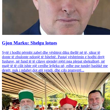
Gjon Marku: Shelgu lotues
Sytë i hodhi përmbi zabel dhe vështroi diku thellë në të, sikur të
donte të zbulonte ndonjë të fshehtë. Pastaj vështrimin e hodhi drejt
fushave, në fund të të cilave gjendej njëri nga plepat shekullorë, në
majë të të cilit ishte një çerdhe lejleku që, edhe pse tundej bashkë me
degët, nuk i ndahej dot atij vendi, dhe çdo pranverë...