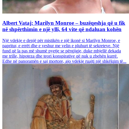
Albert Vataj: Marilyn Monroe – buzëqeshja që u fik
në shpërthimin e një ylli, 64 vite që ndaluan kohën
Një vdekje e denjë për mistikën e një ikonë si Marilyn Monroe, e
papritur, e errët dhe e veshur me velin e pluhurt të sekreteve. Një
fund që la pas më shumë pyetje se përgjigje, duke mbjellë dekada
me trille, hipoteza dhe teori konspirative që nuk u zbehën kurrë.
Edhe në panoramën e saj mortore, ajo vdekje ruajti një shkëlqim të...