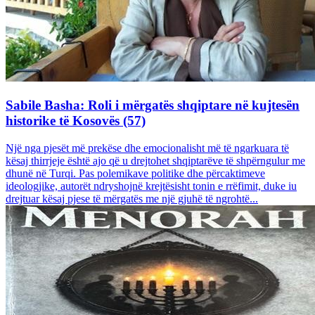
Sabile Basha: Roli i mërgatës shqiptare në kujtesën
historike të Kosovës (57)
Një nga pjesët më prekëse dhe emocionalisht më të ngarkuara të
kësaj thirrjeje është ajo që u drejtohet shqiptarëve të shpërngulur me
dhunë në Turqi. Pas polemikave politike dhe përcaktimeve
ideologjike, autorët ndryshojnë krejtësisht tonin e rrëfimit, duke iu
drejtuar kësaj pjese të mërgatës me një gjuhë të ngrohtë...