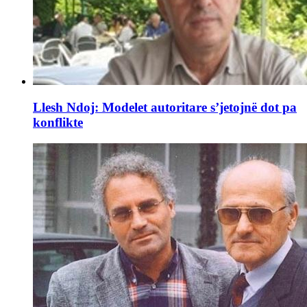
Llesh Ndoj: Modelet autoritare s’jetojnë dot pa
konflikte