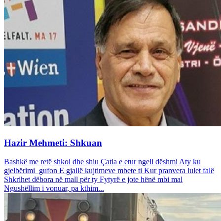
Hazir Mehmeti: Shkuan
Bashkë me retë shkoi dhe shiu Çatia e etur ngeli dëshmi Aty ku
gjelbërimi gufon E gjallë kujtimeve mbete ti Kur pranvera lulet falë
Shkrihet dëbora në mall për ty Fytyrë e jote hënë mbi mal
Ngushëllim i vonuar, pa kthim...