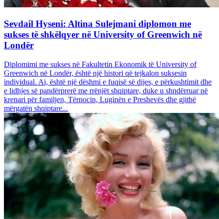
Sevdail Hyseni: Altina Sulejmani diplomon me
sukses të shkëlqyer në University of Greenwich në
Londër
Diplomimi me sukses në Fakultetin Ekonomik të University of
Greenwich në Londër, është një histori që tejkalon suksesin
individual. Ai, është një dëshmi e fuqisë së dijes, e përkushtimit dhe
e lidhjes së pandërprerë me rrënjët shqiptare, duke u shndërruar në
krenari për familjen, Tërnocin, Luginën e Preshevës dhe gjithë
mërgatën shqiptare...