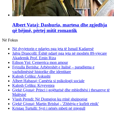
Albert Vataj: Dashuria, martesa dhe zgjedhja
që bëjmë, përtej mitit romantik
Në Fokus
Në dyvjetorin e ndarjes nga jeta të Ismail Kadaresë
Jahja Drançolli: Është ndarë nga jeta në moshën 89-vjeçare
Akademik Prof. Emin Riza
Edison Ypi: Çemerrica mon amour
Fejzulla Berisha: Arbëreshët e Italisë – paradigma e
vazhdimësisë historike dhe identitare
Kalosh Çeliku: Askushi
Albert Habazaj: Çamëria si psikologji sociale
Kalosh Çeliku: Kryevepra
Gjekë Gjonaj: Princi i gojëtarisë dhe mbledhësi i thesareve të
Malësisë
Vlash Prendi: Në Domgjon ku rrinë shqiponjat
Gjekë Gjonaj: Martin Brishaj - 'Zhbërja e kufirit etnik'
Kristaq Turtulli: Syri i nënës mbeti në mjegull