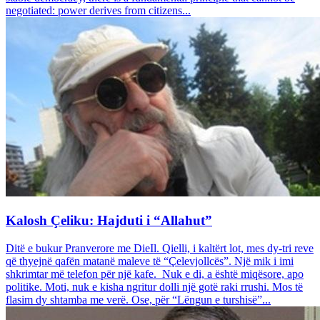
negotiated: power derives from citizens...
Kalosh Çeliku: Hajduti i “Allahut”
Ditë e bukur Pranverore me DieIl. Qielli, i kaltërt lot, mes dy-tri reve
që thyejnë qafën matanë maleve të “Çelevjollcës”. Një mik i imi
shkrimtar më telefon për një kafe. Nuk e di, a është miqësore, apo
politike. Moti, nuk e kisha ngritur dolli një gotë raki rrushi. Mos të
flasim dy shtamba me verë. Ose, për “Lëngun e turshisë”...