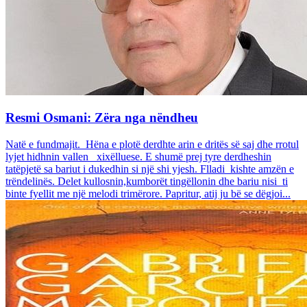
Resmi Osmani: Zëra nga nëndheu
Natë e fundmajit. Hëna e plotë derdhte arin e dritës së saj dhe rrotul
lyjet hidhnin vallen xixëlluese. E shumë prej tyre derdheshin
tatëpjetë sa bariut i dukedhin si një shi yjesh. Flladi kishte amzën e
trëndelinës. Delet kullosnin,kumborët tingëllonin dhe bariu nisi ti
binte fyellit me një melodi trimërore. Papritur, atij ju bë se dëgjoi...