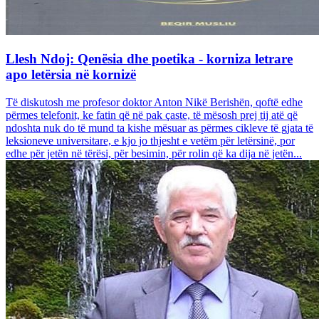
Llesh Ndoj: Qenësia dhe poetika - korniza letrare
apo letërsia në kornizë
Të diskutosh me profesor doktor Anton Nikë Berishën, qoftë edhe
përmes telefonit, ke fatin që në pak çaste, të mësosh prej tij atë që
ndoshta nuk do të mund ta kishe mësuar as përmes cikleve të gjata të
leksioneve universitare, e kjo jo thjesht e vetëm për letërsinë, por
edhe për jetën në tërësi, për besimin, për rolin që ka dija në jetën...