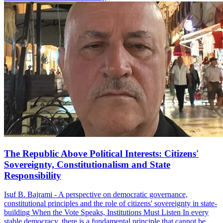
The Republic Above Political Interests: Citizens'
Sovereignty, Constitutionalism and State
Responsibility
Isuf B. Bajrami - A perspective on democratic governance,
constitutional principles and the role of citizens' sovereignty in state-
building When the Vote Speaks, Institutions Must Listen In every
stable democracy, there is a fundamental principle that cannot be