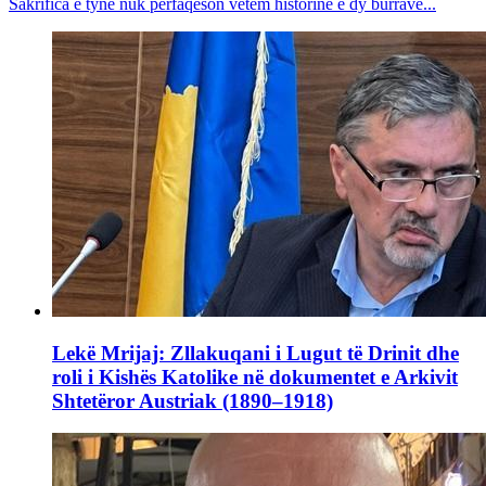
Sakrifica e tyne nuk përfaqëson vetëm historinë e dy burrave...
Lekë Mrijaj: Zllakuqani i Lugut të Drinit dhe
roli i Kishës Katolike në dokumentet e Arkivit
Shtetëror Austriak (1890–1918)