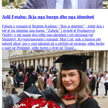
Adil Fetahu: Ikja nga burgu dhe nga identiteti
Fabula e romanit të Ibrahim Kadriut: ‘’Ikja si shpëtim’’, është ikja i
një të riu shqiptar nga burgu ‘’Zabela’’ i qytetit të Pozharevcit
(Serbi), e më pastaj ikja edhe nga identiteti i vet personal (në
Shqipëri). Kryeprotagonisti i romanit, Mal Coli, nuk u burgos për
ndonjë ideal, por e zuri taksirati që u përfshi në protesta, edhe herën
e parë në Prishtinë, edhe herën e dytë në Tiranë...