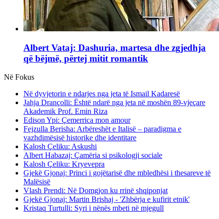
Albert Vataj: Dashuria, martesa dhe zgjedhja
që bëjmë, përtej mitit romantik
Në Fokus
Në dyvjetorin e ndarjes nga jeta të Ismail Kadaresë
Jahja Drançolli: Është ndarë nga jeta në moshën 89-vjeçare
Akademik Prof. Emin Riza
Edison Ypi: Çemerrica mon amour
Fejzulla Berisha: Arbëreshët e Italisë – paradigma e
vazhdimësisë historike dhe identitare
Kalosh Çeliku: Askushi
Albert Habazaj: Çamëria si psikologji sociale
Kalosh Çeliku: Kryevepra
Gjekë Gjonaj: Princi i gojëtarisë dhe mbledhësi i thesareve të
Malësisë
Vlash Prendi: Në Domgjon ku rrinë shqiponjat
Gjekë Gjonaj: Martin Brishaj - 'Zhbërja e kufirit etnik'
Kristaq Turtulli: Syri i nënës mbeti në mjegull