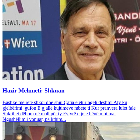
Hazir Mehmeti: Shkuan
Bashkë me retë shkoi dhe shiu Çatia e etur ngeli dëshmi Aty ku
gjelbërimi gufon E gjallë kujtimeve mbete ti Kur pranvera lulet falë
Shkrihet dëbora në mall për ty Fytyrë e jote hënë mbi mal
Ngushëllim i vonuar, pa kthim...