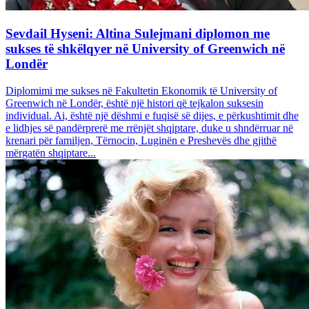
Sevdail Hyseni: Altina Sulejmani diplomon me
sukses të shkëlqyer në University of Greenwich në
Londër
Diplomimi me sukses në Fakultetin Ekonomik të University of
Greenwich në Londër, është një histori që tejkalon suksesin
individual. Ai, është një dëshmi e fuqisë së dijes, e përkushtimit dhe
e lidhjes së pandërprerë me rrënjët shqiptare, duke u shndërruar në
krenari për familjen, Tërnocin, Luginën e Preshevës dhe gjithë
mërgatën shqiptare...