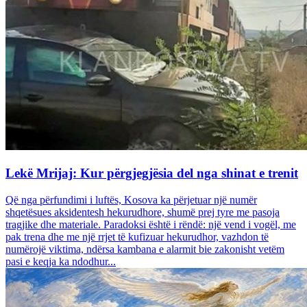
Lekë Mrijaj: Kur përgjegjësia del nga shinat e trenit
Që nga përfundimi i luftës, Kosova ka përjetuar një numër
shqetësues aksidentesh hekurudhore, shumë prej tyre me pasoja
tragjike dhe materiale. Paradoksi është i rëndë: një vend i vogël, me
pak trena dhe me një rrjet të kufizuar hekurudhor, vazhdon të
numërojë viktima, ndërsa kambana e alarmit bie zakonisht vetëm
pasi e keqja ka ndodhur...