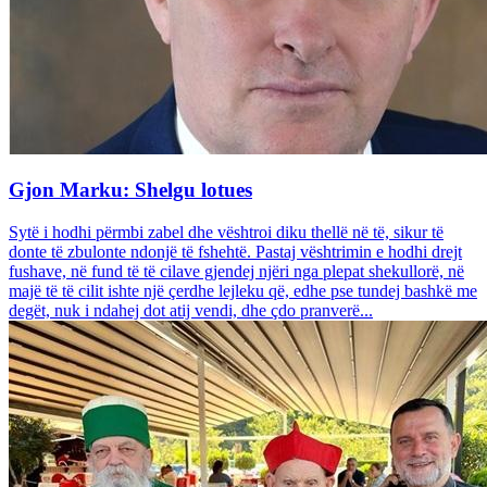
Gjon Marku: Shelgu lotues
Sytë i hodhi përmbi zabel dhe vështroi diku thellë në të, sikur të
donte të zbulonte ndonjë të fshehtë. Pastaj vështrimin e hodhi drejt
fushave, në fund të të cilave gjendej njëri nga plepat shekullorë, në
majë të të cilit ishte një çerdhe lejleku që, edhe pse tundej bashkë me
degët, nuk i ndahej dot atij vendi, dhe çdo pranverë...