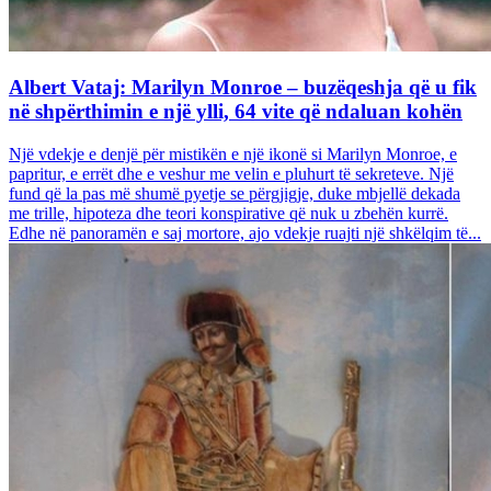
Albert Vataj: Marilyn Monroe – buzëqeshja që u fik
në shpërthimin e një ylli, 64 vite që ndaluan kohën
Një vdekje e denjë për mistikën e një ikonë si Marilyn Monroe, e
papritur, e errët dhe e veshur me velin e pluhurt të sekreteve. Një
fund që la pas më shumë pyetje se përgjigje, duke mbjellë dekada
me trille, hipoteza dhe teori konspirative që nuk u zbehën kurrë.
Edhe në panoramën e saj mortore, ajo vdekje ruajti një shkëlqim të...