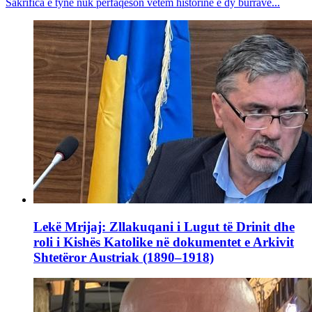
Sakrifica e tyne nuk përfaqëson vetëm historinë e dy burrave...
Lekë Mrijaj: Zllakuqani i Lugut të Drinit dhe
roli i Kishës Katolike në dokumentet e Arkivit
Shtetëror Austriak (1890–1918)