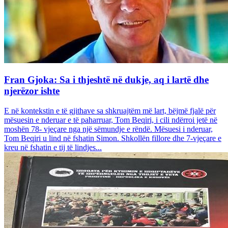
Fran Gjoka: Sa i thjeshtë në dukje, aq i lartë dhe
njerëzor ishte
E në kontekstin e të gjithave sa shkruajtëm më lart, bëjmë fjalë për
mësuesin e nderuar e të paharruar, Tom Beqiri, i cili ndërroi jetë në
moshën 78- vjeçare nga një sëmundje e rëndë. Mësuesi i nderuar,
Tom Beqiri u lind në fshatin Simon. Shkollën fillore dhe 7-vjeçare e
kreu në fshatin e tij të lindjes...