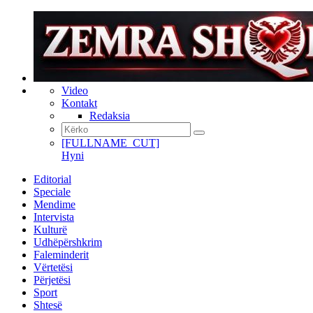
Video
Kontakt
Redaksia
[FULLNAME_CUT]
Hyni
Editorial
Speciale
Mendime
Intervista
Kulturë
Udhëpërshkrim
Faleminderit
Vërtetësi
Përjetësi
Sport
Shtesë