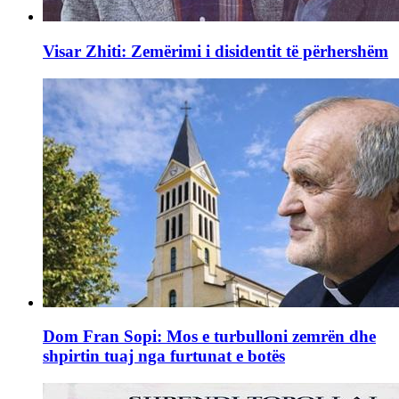
Visar Zhiti: Zemërimi i disidentit të përhershëm
Dom Fran Sopi: Mos e turbulloni zemrën dhe
shpirtin tuaj nga furtunat e botës