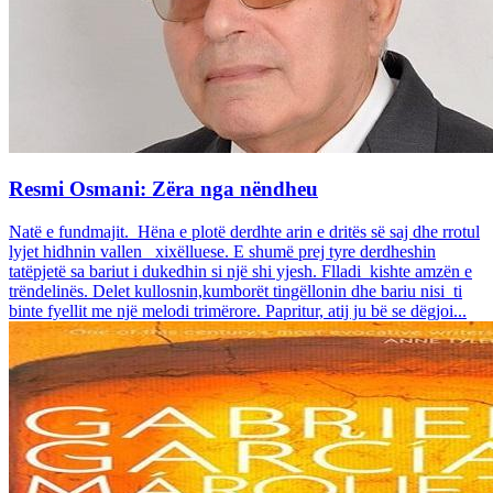
Resmi Osmani: Zëra nga nëndheu
Natë e fundmajit. Hëna e plotë derdhte arin e dritës së saj dhe rrotul
lyjet hidhnin vallen xixëlluese. E shumë prej tyre derdheshin
tatëpjetë sa bariut i dukedhin si një shi yjesh. Flladi kishte amzën e
trëndelinës. Delet kullosnin,kumborët tingëllonin dhe bariu nisi ti
binte fyellit me një melodi trimërore. Papritur, atij ju bë se dëgjoi...