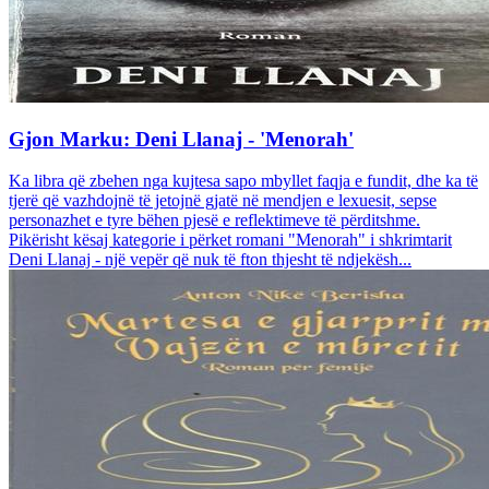
Gjon Marku: Deni Llanaj - 'Menorah'
Ka libra që zbehen nga kujtesa sapo mbyllet faqja e fundit, dhe ka të
tjerë që vazhdojnë të jetojnë gjatë në mendjen e lexuesit, sepse
personazhet e tyre bëhen pjesë e reflektimeve të përditshme.
Pikërisht kësaj kategorie i përket romani "Menorah" i shkrimtarit
Deni Llanaj - një vepër që nuk të fton thjesht të ndjekësh...