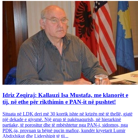
Idriz Zeqiraj: Kallauzi Isa Mustafa, me klanorët e
tij, në ethe për rikthimin e PAN-it në pushtet!
Situata në LDK deri më 30 korrik ishte në krizën më të thellë, gjatë
një dekade e gjysmë. Një grup të pakënaqurish, në hierarkinë
partiake, të porositur dhe të mbështetur nga PAN-i, sidomos, nga
PDK-ja, provuan ta bëjnë puçin mafioz, kundër kryetarit Lumir
Abdixhikut dhe Lidershipit të tij.,,