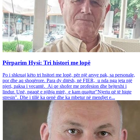
Përparim Hysi: Tri histori me lopë
Po i shkruaj këto tri hsitori me lopë, për një arsye pak, sa personale,
por dhe aq shoqërore. Para dy ditësh, në FIER, u nda nga jeta një
njeri, paksa i veçantë. Ai qe shofer me profesion dhe bejtexhi i
lindur. Unë, ngaqë e njihja mirë, e kam quajtur"Njeriu që të hiqte
stresin". Dhe i tillë ka qenë dhe ka mbetur në mendjet e...