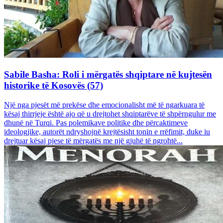
Sabile Basha: Roli i mërgatës shqiptare në kujtesën
historike të Kosovës (57)
Një nga pjesët më prekëse dhe emocionalisht më të ngarkuara të
kësaj thirrjeje është ajo që u drejtohet shqiptarëve të shpërngulur me
dhunë në Turqi. Pas polemikave politike dhe përcaktimeve
ideologjike, autorët ndryshojnë krejtësisht tonin e rrëfimit, duke iu
drejtuar kësaj pjese të mërgatës me një gjuhë të ngrohtë...