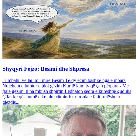
Shyqyri Fejzo: Besimi dhe Shpresa
Ti mbahu vëllai im i mirë Besim Të dy ecim bashkë nga e mbara
Ndjehem e lumtur e plot gëzim Kur të kam ty që çan përpara - Me
fjalë gëzimi ti na mbush shpirtin Ledhaton sedra e kureshtje gudulis
Ç'far ke që shumë e ke ulur ritmin Kur ironia e fatit frelëshuar
gjezdis...