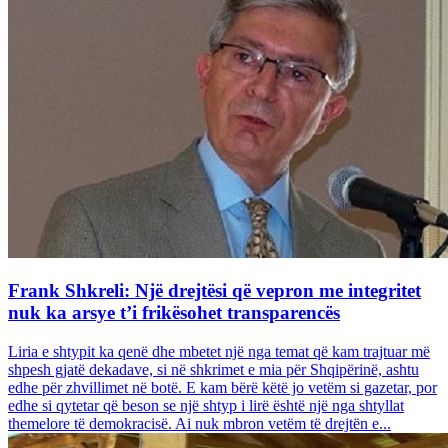
Frank Shkreli: Një drejtësi që vepron me integritet
nuk ka arsye t’i frikësohet transparencës
Liria e shtypit ka qenë dhe mbetet një nga temat që kam trajtuar më
shpesh gjatë dekadave, si në shkrimet e mia për Shqipërinë, ashtu
edhe për zhvillimet në botë. E kam bërë këtë jo vetëm si gazetar, por
edhe si qytetar që beson se një shtyp i lirë është një nga shtyllat
themelore të demokracisë. Ai nuk mbron vetëm të drejtën e...