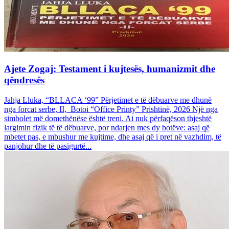
Ajete Zogaj: Testament i kujtesës, humanizmit dhe
qëndresës
Jahja Lluka, “BLLACA ‘99” Përjetimet e të dëbuarve me dhunë
nga forcat serbe, II, Botoi “Office Printy” Prishtinë, 2026 Një nga
simbolet më domethënëse është treni. Ai nuk përfaqëson thjeshtë
largimin fizik të të dëbuarve, por ndarjen mes dy botëve: asaj që
mbetet pas, e mbushur me kujtime, dhe asaj që i pret në vazhdim, të
panjohur dhe të pasigurtë...