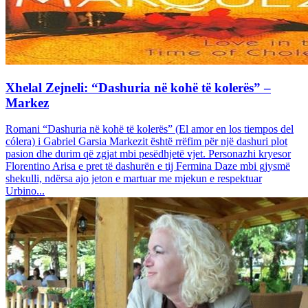
Xhelal Zejneli: “Dashuria në kohë të kolerës” –
Markez
Romani “Dashuria në kohë të kolerës” (El amor en los tiempos del
cólera) i Gabriel Garsia Markezit është rrëfim për një dashuri plot
pasion dhe durim që zgjat mbi pesëdhjetë vjet. Personazhi kryesor
Florentino Arisa e pret të dashurën e tij Fermina Daze mbi gjysmë
shekulli, ndërsa ajo jeton e martuar me mjekun e respektuar
Urbino...