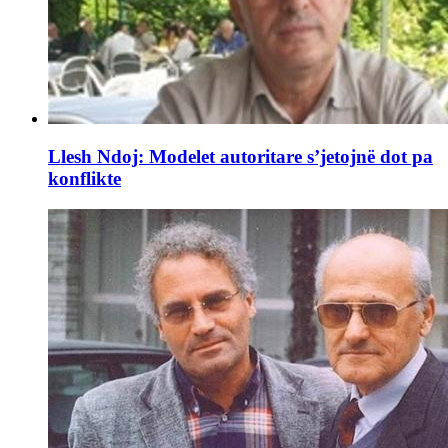
Llesh Ndoj: Modelet autoritare s’jetojnë dot pa
konflikte