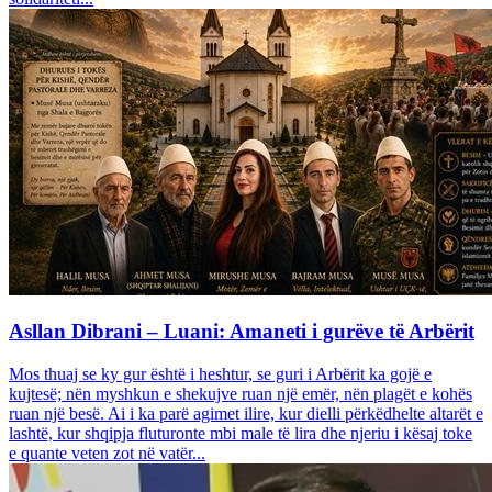
Asllan Dibrani – Luani: Amaneti i gurëve të Arbërit
Mos thuaj se ky gur është i heshtur, se guri i Arbërit ka gojë e
kujtesë; nën myshkun e shekujve ruan një emër, nën plagët e kohës
ruan një besë. Ai i ka parë agimet ilire, kur dielli përkëdhelte altarët e
lashtë, kur shqipja fluturonte mbi male të lira dhe njeriu i kësaj toke
e quante veten zot në vatër...