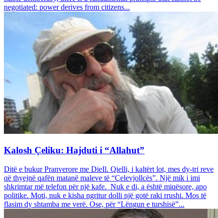
negotiated: power derives from citizens...
Kalosh Çeliku: Hajduti i “Allahut”
Ditë e bukur Pranverore me DieIl. Qielli, i kaltërt lot, mes dy-tri reve
që thyejnë qafën matanë maleve të “Çelevjollcës”. Një mik i imi
shkrimtar më telefon për një kafe. Nuk e di, a është miqësore, apo
politike. Moti, nuk e kisha ngritur dolli një gotë raki rrushi. Mos të
flasim dy shtamba me verë. Ose, për “Lëngun e turshisë”...