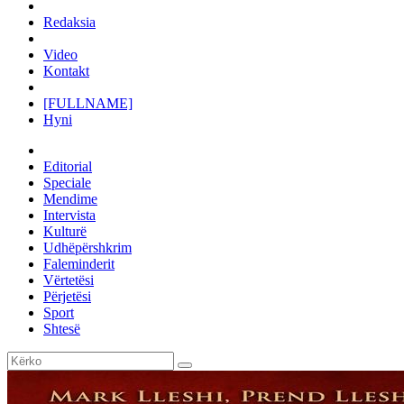
Redaksia
Video
Kontakt
[FULLNAME]
Hyni
Editorial
Speciale
Mendime
Intervista
Kulturë
Udhëpërshkrim
Faleminderit
Vërtetësi
Përjetësi
Sport
Shtesë