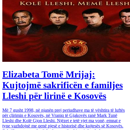
Elizabeta Tomë Mrijaj:
Kujtojmë sakrificën e familjes
Lleshi për lirinë e Kosovës
Më 7 gusht 1998, në njanën prej periudhave ma të vështira të luftës
për çlirimin e Kosovës, në Vraniq të Gjakovës ranë Mark Tunë
Lleshi dhe Kolë Gjon Lleshi. Njëzet e tetë vjet ma vonë, emnat e
tyne vazhdojnë me qenë pjesë e historisë dhe kujtesës së Kosovës.