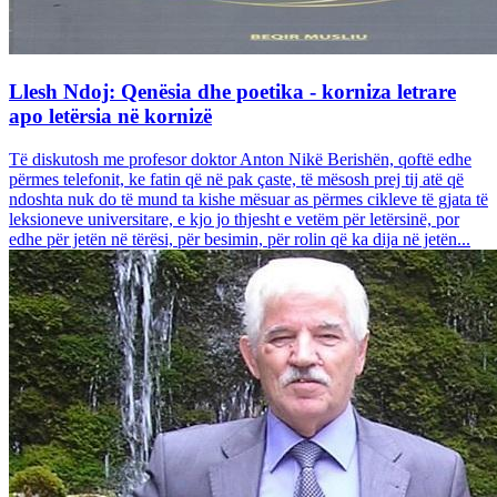
Llesh Ndoj: Qenësia dhe poetika - korniza letrare
apo letërsia në kornizë
Të diskutosh me profesor doktor Anton Nikë Berishën, qoftë edhe
përmes telefonit, ke fatin që në pak çaste, të mësosh prej tij atë që
ndoshta nuk do të mund ta kishe mësuar as përmes cikleve të gjata të
leksioneve universitare, e kjo jo thjesht e vetëm për letërsinë, por
edhe për jetën në tërësi, për besimin, për rolin që ka dija në jetën...