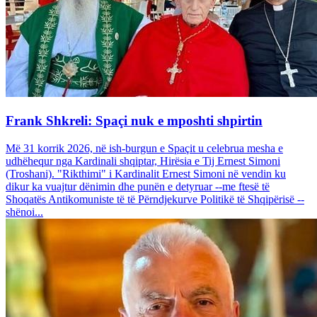
Frank Shkreli: Spaçi nuk e mposhti shpirtin
Më 31 korrik 2026, në ish-burgun e Spaçit u celebrua mesha e
udhëhequr nga Kardinali shqiptar, Hirësia e Tij Ernest Simoni
(Troshani). "Rikthimi" i Kardinalit Ernest Simoni në vendin ku
dikur ka vuajtur dënimin dhe punën e detyruar --me ftesë të
Shoqatës Antikomuniste të të Përndjekurve Politikë të Shqipërisë --
shënoi...