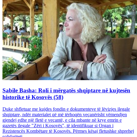
Sabile Basha: Roli i mërgatës shqiptare në kujtesën
historike të Kosovës (58)
Duke shfletuar me kujdes fondin e dokumenteve të lëvizjes ilegale
shqiptare, ndër materialet që më tërhoqën veçanërisht vëmendjen
gjendej edhe një fletë e veçantë, e cila mbante në krye emrin e
gazetës ilegale "Zëri i Kosovës", të identifikuar si Organ i
Rezistencës Kombëtare të Kosovës. Përmes kësaj fletushke shprehej
solidariteti...