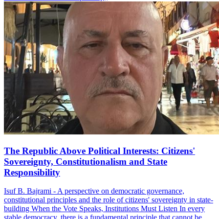
The Republic Above Political Interests: Citizens'
Sovereignty, Constitutionalism and State
Responsibility
Isuf B. Bajrami - A perspective on democratic governance,
constitutional principles and the role of citizens' sovereignty in state-
building When the Vote Speaks, Institutions Must Listen In every
stable democracy, there is a fundamental principle that cannot be