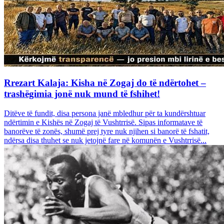
Rrezart Kalaja: Kisha në Zogaj do të ndërtohet –
trashëgimia jonë nuk mund të fshihet!
Ditëve të fundit, disa persona janë mbledhur për ta kundërshtuar
ndërtimin e Kishës në Zogaj të Vushtrrisë. Sipas informatave të
banorëve të zonës, shumë prej tyre nuk njihen si banorë të fshatit,
ndërsa disa thuhet se nuk jetojnë fare në komunën e Vushtrrisë...