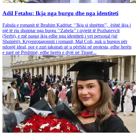
Adil Fetahu: Ikja nga burgu dhe nga identiteti
Fabula e romanit të Ibrahim Kadriut: ‘’Ikja si shpëtim’’, është ikja i
një të riu shqiptar nga burgu ‘’Zabela’’ i qytetit të Pozharevcit
(Serbi), e më pastaj ikja edhe nga identiteti i vet personal (në
Shqipëri). Kryeprotagonisti i romanit, Mal Coli, nuk u burgos për
ndonjë ideal, por e zuri taksirati që u përfshi në protesta, edhe herën
e parë në Prishtinë, edhe herën e dytë në Tiranë...