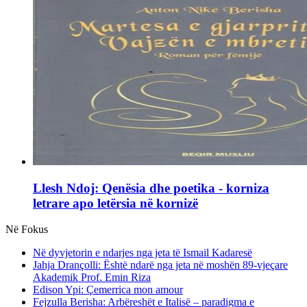
Llesh Ndoj: Qenësia dhe poetika - korniza
letrare apo letërsia në kornizë
Në Fokus
Në dyvjetorin e ndarjes nga jeta të Ismail Kadaresë
Jahja Drançolli: Është ndarë nga jeta në moshën 89-vjeçare
Akademik Prof. Emin Riza
Edison Ypi: Çemerrica mon amour
Fejzulla Berisha: Arbëreshët e Italisë – paradigma e