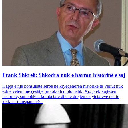
Frank Shkreli: Shkodra nuk e harron historinë e saj
Hapja e një konsullate serbe në kryeqendrën historike të Veriut nuk
është vetëm një çështje protokolli diplomatik. Ajo prek kujtesën
historike, simbolikën kombëtare dhe të drejtën e qytetarëve për të
kërkuar transparencë...