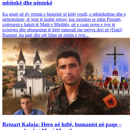
mbitokë dhe nëntokë
Ka gjasë që dy rremat e historisë së këtij vendi, e mbitokshme dhe e
nëntokshme, të jenë të lashtë njësoj, kur mendon se ishin Pirustët,
zotëruesit e bakrit të Matit e Mirditës, që e çuan zejen e tyre të
nxjerrjes dhe përpunimit të këtij minerali me ngjyra deri në (Dakì)
Rumani, ku lanë dhe një fshat në emrin e tyre...
Rrezart Kalaja: Hero në luftë, humanist në paqe –