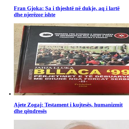
Fran Gjoka: Sa i thjeshtë në dukje, aq i lartë
dhe njerëzor ishte
Ajete Zogaj: Testament i kujtesës, humanizmit
dhe qëndresës