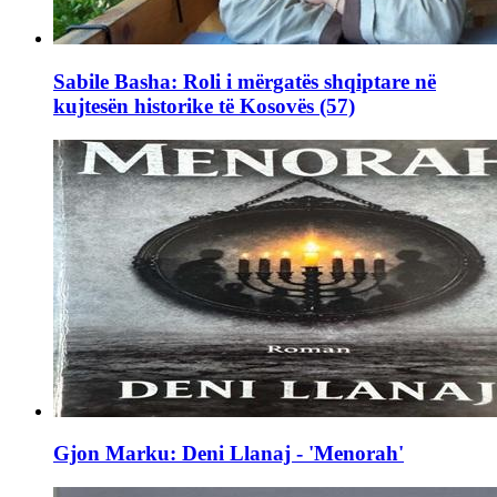
Sabile Basha: Roli i mërgatës shqiptare në
kujtesën historike të Kosovës (57)
Gjon Marku: Deni Llanaj - 'Menorah'