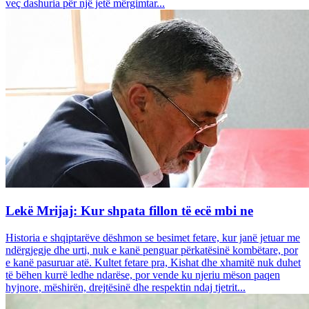
veç dashuria për një jetë mërgimtar...
Lekë Mrijaj: Kur shpata fillon të ecë mbi ne
Historia e shqiptarëve dëshmon se besimet fetare, kur janë jetuar me
ndërgjegje dhe urti, nuk e kanë penguar përkatësinë kombëtare, por
e kanë pasuruar atë. Kultet fetare pra, Kishat dhe xhamitë nuk duhet
të bëhen kurrë ledhe ndarëse, por vende ku njeriu mëson paqen
hyjnore, mëshirën, drejtësinë dhe respektin ndaj tjetrit...