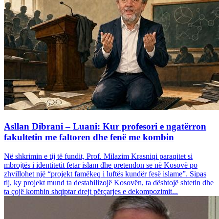
Asllan Dibrani – Luani: Kur profesori e ngatërron
fakultetin me faltoren dhe fenë me kombin
Në shkrimin e tij të fundit, Prof. Milazim Krasniqi paraqitet si
mbrojtës i identitetit fetar islam dhe pretendon se në Kosovë po
zhvillohet një “projekt famëkeq i luftës kundër fesë islame”. Sipas
tij, ky projekt mund ta destabilizojë Kosovën, ta dështojë shtetin dhe
ta çojë kombin shqiptar drejt përçarjes e dekompozimit...