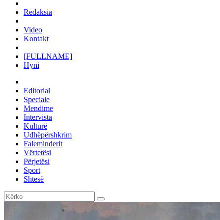
Redaksia
Video
Kontakt
[FULLNAME]
Hyni
Editorial
Speciale
Mendime
Intervista
Kulturë
Udhëpërshkrim
Faleminderit
Vërtetësi
Përjetësi
Sport
Shtesë