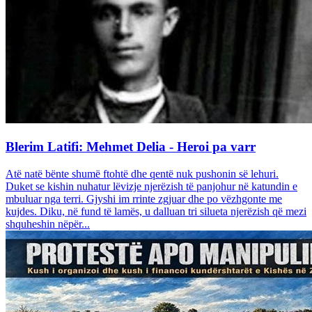
Blerim Latifi: Mehmet Delia - Heroi pa varr
Atë natë bënte shumë ftohtë dhe qentë nuk pushonin së lehuri.
Duket se kishin nuhatur lëvizje njerëzish të panjohur në katundin e
mbuluar nga terri. Gjyshi im rrinte zgjuar dhe po vëzhgonte me
kujdes. Diku, në fund të lamës, u dalluan tri silueta njerëzish që mezi
shquheshin nëpër...