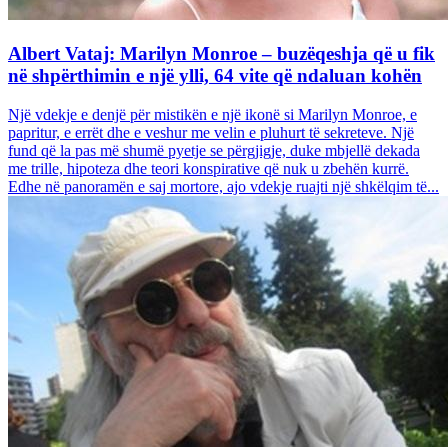
Albert Vataj: Marilyn Monroe – buzëqeshja që u fik
në shpërthimin e një ylli, 64 vite që ndaluan kohën
Një vdekje e denjë për mistikën e një ikonë si Marilyn Monroe, e
papritur, e errët dhe e veshur me velin e pluhurt të sekreteve. Një
fund që la pas më shumë pyetje se përgjigje, duke mbjellë dekada
me trille, hipoteza dhe teori konspirative që nuk u zbehën kurrë.
Edhe në panoramën e saj mortore, ajo vdekje ruajti një shkëlqim të...