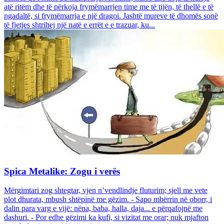
atë ritëm dhe të përkoja frymëmarrjen time me të tijën, të thellë e të
ngadaltë, si frymëmarrja e një dragoi. Jashtë mureve të dhomës sonë
të fjetjes shtrihej një natë e errët e e trazuar, ku...
Spica Metalike: Zogu i verës
Mërgimtari zog shtegtar, vjen n’vendlindje fluturim; sjell me vete
plot dhurata, mbush shtëpinë me gëzim. - Sapo mbërrin në oborr, i
dalin para varg e vijë: nëna, baba, halla, daja... e përqafojnë me
dashuri. - Por edhe gëzimi ka kufi, si vizitat me orar; nuk mjafton