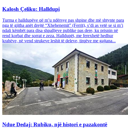
Kalosh Çeliku: Halldupi
Turma e halldupëve që m’u ndërsye pas shpine dhe më shtynte para
nga të gjitha anët drejtë “Xhehenemit” (Ferrit), s’di as vetë se si m’i
ndali këmbët para disa shpalljeve publike pas dere, ku prisnin në
rend korbat dhe sorrat e zeza. Halldupët, me ferexhetë hedhur
krahëve, në vend strukeve leshit të deleve, tirqëve me gajtana...
Ndue Dedaj: Rubiku, një histori e pazakontë