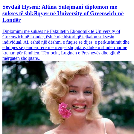
Sevdail Hyseni: Altina Sulejmani diplomon me
sukses të shkëlqyer në University of Greenwich në
Londër
Diplomimi me sukses në Fakultetin Ekonomik të University of
Greenwich në Londër, është një histori që tejkalon suksesin
individual. Ai, është një dëshmi e fuqisë së dijes, e përkushtimit dhe
e lidhjes së pandërprerë me rrënjët shqiptare, duke u shndërruar në
krenari për familjen, Tërnocin, Luginën e Preshevës dhe gjithë
mërgatën shqiptare...