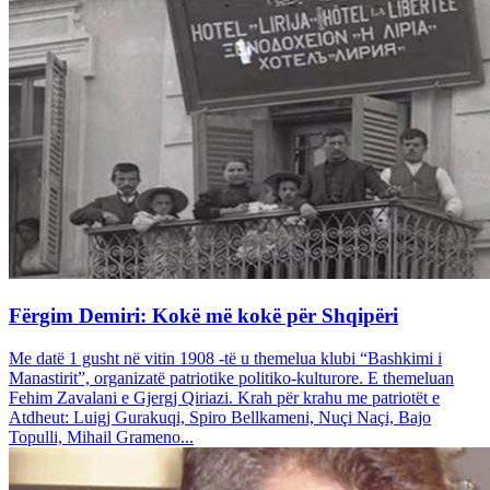
Fërgim Demiri: Kokë më kokë për Shqipëri
Me datë 1 gusht në vitin 1908 -të u themelua klubi “Bashkimi i
Manastirit”, organizatë patriotike politiko-kulturore. E themeluan
Fehim Zavalani e Gjergj Qiriazi. Krah për krahu me patriotët e
Atdheut: Luigj Gurakuqi, Spiro Bellkameni, Nuçi Naçi, Bajo
Topulli, Mihail Grameno...