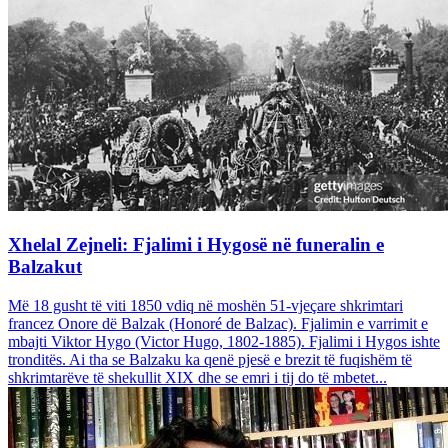
Xhelal Zejneli: Fjalimi i Hygosë në funeralin e
Balzakut
Më 18 gusht të viti 1850 vdiq në moshën 51-vjeçare shkrimtari
francez Onore dë Balzak (Honoré de Balzac). Fjalimin e varrimit e
mbajti Viktor Hygo (Victor Hugo, 1802-1885). Fjalimi i Hygos ishte
tronditës. Ai tha se Balzaku ka qenë pjesë e brezit të fuqishëm të
shkrimtarëve të shekullit XIX dhe se emri i tij do të mbetet...