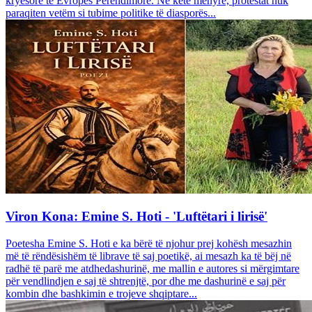
kryesore të Evropës Perëndimore. Në këtë mënyrë, protestat nuk
paraqiten vetëm si tubime politike të diasporës...
Viron Kona: Emine S. Hoti - 'Luftëtari i lirisë'
Poetesha Emine S. Hoti e ka bërë të njohur prej kohësh mesazhin
më të rëndësishëm të librave të saj poetikë, ai mesazh ka të bëj në
radhë të parë me atdhedashurinë, me mallin e autores si mërgimtare
për vendlindjen e saj të shtrenjtë, por dhe me dashurinë e saj për
kombin dhe bashkimin e trojeve shqiptare...