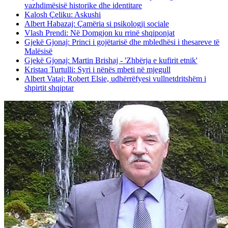
vazhdimësisë historike dhe identitare
Kalosh Çeliku: Askushi
Albert Habazaj: Çamëria si psikologji sociale
Vlash Prendi: Në Domgjon ku rrinë shqiponjat
Gjekë Gjonaj: Princi i gojëtarisë dhe mbledhësi i thesareve të
Malësisë
Gjekë Gjonaj: Martin Brishaj - 'Zhbërja e kufirit etnik'
Kristaq Turtulli: Syri i nënës mbeti në mjegull
Albert Vataj: Robert Elsie, udhërrëfyesi vullnetdritshëm i
shpirtit shqiptar