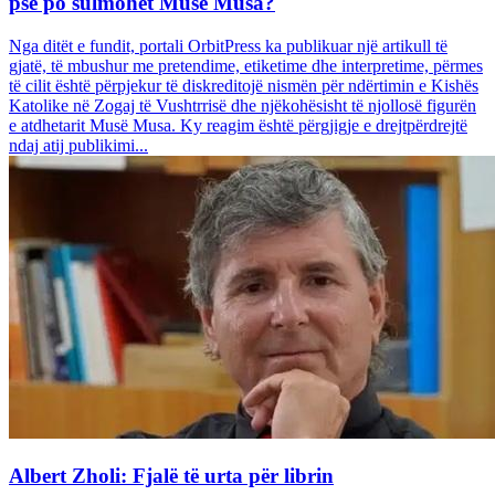
pse po sulmohet Musë Musa?
Nga ditët e fundit, portali OrbitPress ka publikuar një artikull të
gjatë, të mbushur me pretendime, etiketime dhe interpretime, përmes
të cilit është përpjekur të diskreditojë nismën për ndërtimin e Kishës
Katolike në Zogaj të Vushtrrisë dhe njëkohësisht të njollosë figurën
e atdhetarit Musë Musa. Ky reagim është përgjigje e drejtpërdrejtë
ndaj atij publikimi...
Albert Zholi: Fjalë të urta për librin