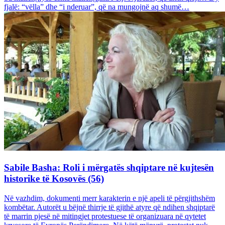
fjalë: “vëlla” dhe “i nderuar”, që na mungojnë aq shumë…
Sabile Basha: Roli i mërgatës shqiptare në kujtesën
historike të Kosovës (56)
Në vazhdim, dokumenti merr karakterin e një apeli të përgjithshëm
kombëtar. Autorët u bëjnë thirrje të gjithë atyre që ndihen shqiptarë
të marrin pjesë në mitingjet protestuese të organizuara në qytetet