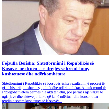
Fejzulla Berisha: Shtetformimi i Republikës së
Kosovës në dritën e së drejtës së brendshme,
kushtetuese dhe ndërkombëtare
Shtetformimi i Republikës së Kosovës është rezultat i një procesi të
gjatë historik, kushtetues, politik dhe ndërkombëtar. Ai nuk mund të
shpjegohet vetëm përmes një akti të vetm, por përmes një vargu të
ngjarjeve dhe akteve juridike që kanë ndërtuar dhe konsoliduar
rendin e sotëm kushtetues të Kosovës...