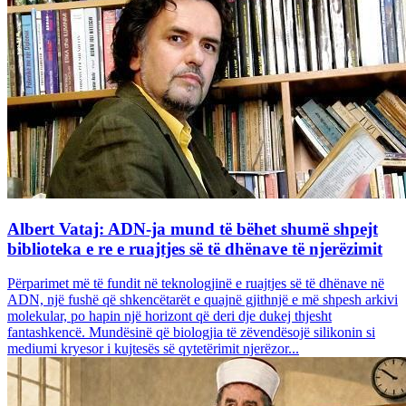
Albert Vataj: ADN-ja mund të bëhet shumë shpejt
biblioteka e re e ruajtjes së të dhënave të njerëzimit
Përparimet më të fundit në teknologjinë e ruajtjes së të dhënave në
ADN, një fushë që shkencëtarët e quajnë gjithnjë e më shpesh arkivi
molekular, po hapin një horizont që deri dje dukej thjesht
fantashkencë. Mundësinë që biologjia të zëvendësojë silikonin si
mediumi kryesor i kujtesës së qytetërimit njerëzor...