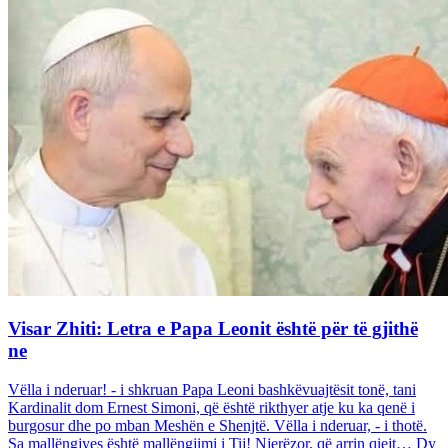
Visar Zhiti: Letra e Papa Leonit është për të gjithë
ne
Vëlla i nderuar! - i shkruan Papa Leoni bashkëvuajtësit tonë, tani
Kardinalit dom Ernest Simoni, që është rikthyer atje ku ka qenë i
burgosur dhe po mban Meshën e Shenjtë. Vëlla i nderuar, - i thotë.
Sa mallëngjyes është mallëngjimi i Tij! Njerëzor, që arrin qiejt… Dy