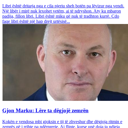
Libri është dritarja nga e cila njeriu sheh botën pa lëvizur nga vendi.
Një libër i mirë nuk lexohet vetëm, ai të ndryshon. Aty ku mbaron
padija, fillon libri. Libri është miku që nuk të tradhton kurrë. Çdo
faqe libri është një hap drejt urtësisë...
Gjon Marku: Lëre ta dëgjojë zemrën
Kokën e vendosa mbi gjoksin e tij të zhveshur dhe dëgjoja ritmin e
zemrës që i rrihte pa ndërprerje. Ai flinte, kurse unë doja ta ndieja