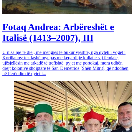
Fotaq Andrea: Arbëreshët e
Italisë (1413–2007), III
U nisa një të diel, me mëngjes të bukur vjeshte, nga qyteti i vogël i
Korilianos; tek lashë nga pas me keqardhje kullat e saj feudale,
ujësjellësin me arkadë të trefishtë, pyjet me portokaj, mora udhën
drejt kolonive shqiptare të San-Demetrios [Shën Mitrit], që ndodhen
në Perëndim të qytetit...