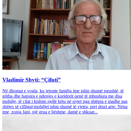
Vladimir Shyti: “Çifuti”
Në dhomat e vogla, ku jetonte familja ime ishin shumë ngushtë, të
gjitha dhe hapsira e ndenjes e koridorit qenë të mbushura me disa
mobilje, të cilat i kishim sjellë këtu në qytet nga shtëpia e madhe pas
shitjes së çifligut;mobiljet ishin shumë të vjetra, prej druri arre. Nëna
ime, zonja Jani, një grua e bëshme, damë e shkuar...