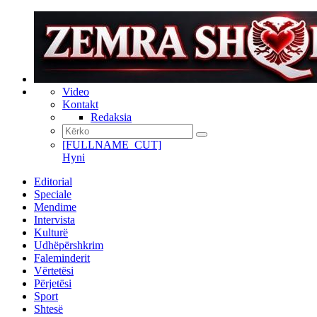
Video
Kontakt
Redaksia
[FULLNAME_CUT]
Hyni
Editorial
Speciale
Mendime
Intervista
Kulturë
Udhëpërshkrim
Faleminderit
Vërtetësi
Përjetësi
Sport
Shtesë