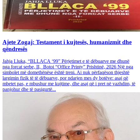
Ajete Zogaj: Testament i kujtesës, humanizmit dhe
qëndresës
Jahja Lluka, “BLLACA ‘99” Përjetimet e të dëbuarve me dhunë
nga forcat serbe, II, Botoi “Office Printy” Prishtinë, 2026 Një nga
simbolet më domethënëse është treni. Ai nuk përfaqëson thjeshtë
largimin fizik të të dëbuarve, por ndarjen mes dy botëve: asaj që
mbetet pas, e mbushur me kujtime, dhe asaj që i pret në vazhdim, të
panjohur dhe të pasigurtë...