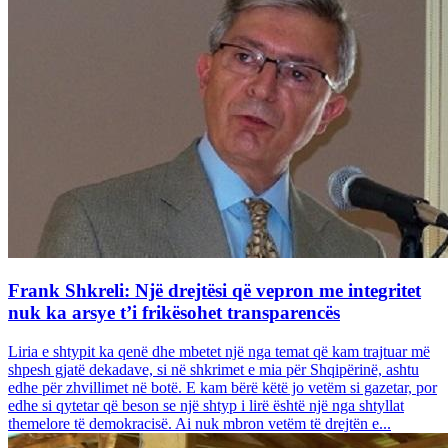
Frank Shkreli: Një drejtësi që vepron me integritet
nuk ka arsye t’i frikësohet transparencës
Liria e shtypit ka qenë dhe mbetet një nga temat që kam trajtuar më
shpesh gjatë dekadave, si në shkrimet e mia për Shqipërinë, ashtu
edhe për zhvillimet në botë. E kam bërë këtë jo vetëm si gazetar, por
edhe si qytetar që beson se një shtyp i lirë është një nga shtyllat
themelore të demokracisë. Ai nuk mbron vetëm të drejtën e...