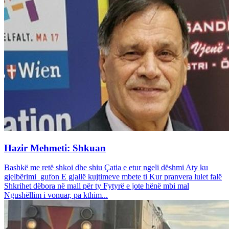
Hazir Mehmeti: Shkuan
Bashkë me retë shkoi dhe shiu Çatia e etur ngeli dëshmi Aty ku
gjelbërimi gufon E gjallë kujtimeve mbete ti Kur pranvera lulet falë
Shkrihet dëbora në mall për ty Fytyrë e jote hënë mbi mal
Ngushëllim i vonuar, pa kthim...