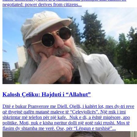
negotiated: power derives from citizens...
Kalosh Çeliku: Hajduti i “Allahut”
Ditë e bukur Pranverore me DieIl. Qielli, i kaltërt lot, mes dy-tri reve
që thyejnë qafën matanë maleve të “Çelevjollcës”. Një mik i imi
shkrimtar më telefon për një kafe. Nuk e di, a është miqësore, apo
politike. Moti, nuk e kisha ngritur dolli një gotë raki rrushi. Mos të
flasim dy shtamba me verë. Ose, për “Lëngun e turshisë”...