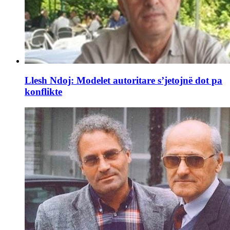
Llesh Ndoj: Modelet autoritare s’jetojnë dot pa
konflikte