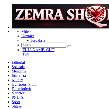
Video
Kontakt
Redaksia
[FULLNAME_CUT]
Hyni
Editorial
Speciale
Mendime
Intervista
Kulturë
Udhëpërshkrim
Faleminderit
Vërtetësi
Përjetësi
Sport
Shtesë