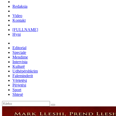
Redaksia
Video
Kontakt
[FULLNAME]
Hyni
Editorial
Speciale
Mendime
Intervista
Kulturë
Udhëpërshkrim
Faleminderit
Vërtetësi
Përjetësi
Sport
Shtesë