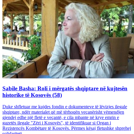
Sabile Basha: Roli i mërgatës shqiptare në kujtesën
historike të Kosovës (58)
Duke shfletuar me kujdes fondin e dokumenteve të lëvizjes ilegale
shqiptare, ndër materialet që më tërhoqën veçanërisht vëmendjen
gjendej edhe një fletë e veçantë, e cila mbante në krye emrin e
gazetës ilegale "Zëri i Kosovës", të identifikuar si Organ i
Rezistencës Kombëtare të Kosovës. Përmes kësaj fletushke shprehej
solidariteti...