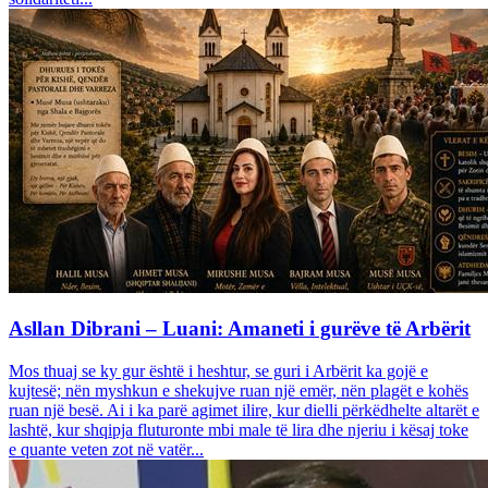
Asllan Dibrani – Luani: Amaneti i gurëve të Arbërit
Mos thuaj se ky gur është i heshtur, se guri i Arbërit ka gojë e
kujtesë; nën myshkun e shekujve ruan një emër, nën plagët e kohës
ruan një besë. Ai i ka parë agimet ilire, kur dielli përkëdhelte altarët e
lashtë, kur shqipja fluturonte mbi male të lira dhe njeriu i kësaj toke
e quante veten zot në vatër...