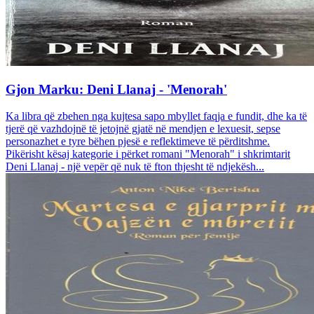
Gjon Marku: Deni Llanaj - 'Menorah'
Ka libra që zbehen nga kujtesa sapo mbyllet faqja e fundit, dhe ka të
tjerë që vazhdojnë të jetojnë gjatë në mendjen e lexuesit, sepse
personazhet e tyre bëhen pjesë e reflektimeve të përditshme.
Pikërisht kësaj kategorie i përket romani "Menorah" i shkrimtarit
Deni Llanaj - një vepër që nuk të fton thjesht të ndjekësh...