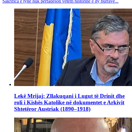
Sakrifica e tyne nuk përfaqëson vetëm historinë e dy burrave...
Lekë Mrijaj: Zllakuqani i Lugut të Drinit dhe
roli i Kishës Katolike në dokumentet e Arkivit
Shtetëror Austriak (1890–1918)