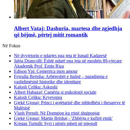
Albert Vataj: Dashuria, martesa dhe zgjedhja
që bëjmë, përtej mitit romantik
Në Fokus
Në dyvjetorin e ndarjes nga jeta të Ismail Kadaresë
Jahja Drançolli: Është ndarë nga jeta në moshën 89-vjeçare
Akademik Prof. Emin Riza
Edison Ypi: Çemerrica mon amour
Fejzulla Berisha: Arbëreshët e Italisë – paradigma e
vazhdimësisë historike dhe identitare
Kalosh Çeliku: Askushi
Albert Habazaj: Çamëria si psikologji sociale
Kalosh Çeliku: Kryevepra
Gjekë Gjonaj: Princi i gojëtarisë dhe mbledhësi i thesareve të
Malësisë
Vlash Prendi: Në Domgjon ku rrinë shqiponjat
Gjekë Gjonaj: Martin Brishaj - 'Zhbërja e kufirit etnik'
Kristaq Turtulli: Syri i nënës mbeti në mjegull