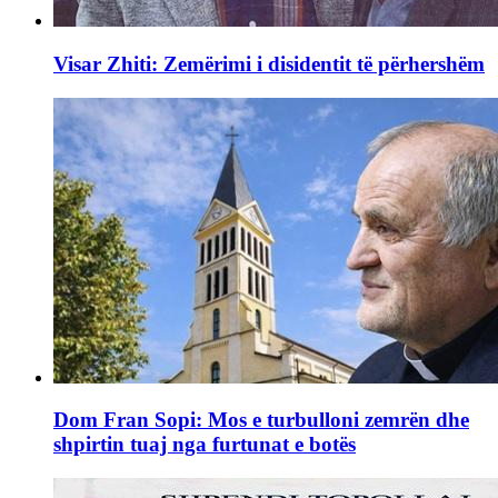
Visar Zhiti: Zemërimi i disidentit të përhershëm
Dom Fran Sopi: Mos e turbulloni zemrën dhe
shpirtin tuaj nga furtunat e botës