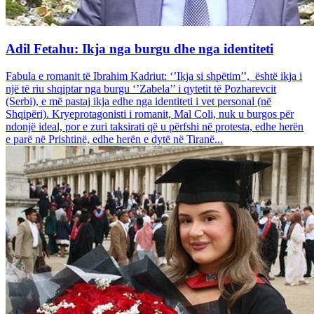
Adil Fetahu: Ikja nga burgu dhe nga identiteti
Fabula e romanit të Ibrahim Kadriut: ‘’Ikja si shpëtim’’, është ikja i
një të riu shqiptar nga burgu ‘’Zabela’’ i qytetit të Pozharevcit
(Serbi), e më pastaj ikja edhe nga identiteti i vet personal (në
Shqipëri). Kryeprotagonisti i romanit, Mal Coli, nuk u burgos për
ndonjë ideal, por e zuri taksirati që u përfshi në protesta, edhe herën
e parë në Prishtinë, edhe herën e dytë në Tiranë...