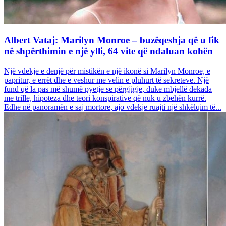
Albert Vataj: Marilyn Monroe – buzëqeshja që u fik
në shpërthimin e një ylli, 64 vite që ndaluan kohën
Një vdekje e denjë për mistikën e një ikonë si Marilyn Monroe, e
papritur, e errët dhe e veshur me velin e pluhurt të sekreteve. Një
fund që la pas më shumë pyetje se përgjigje, duke mbjellë dekada
me trille, hipoteza dhe teori konspirative që nuk u zbehën kurrë.
Edhe në panoramën e saj mortore, ajo vdekje ruajti një shkëlqim të...