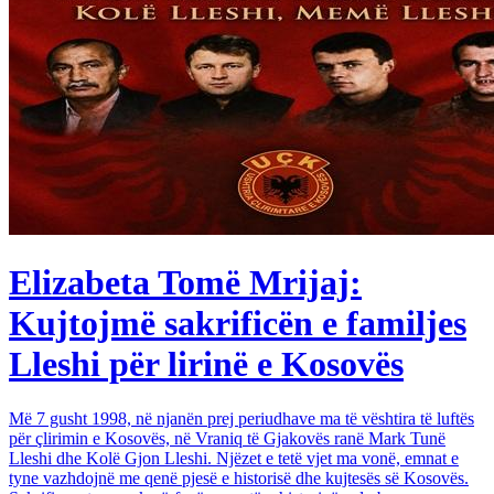
Elizabeta Tomë Mrijaj:
Kujtojmë sakrificën e familjes
Lleshi për lirinë e Kosovës
Më 7 gusht 1998, në njanën prej periudhave ma të vështira të luftës
për çlirimin e Kosovës, në Vraniq të Gjakovës ranë Mark Tunë
Lleshi dhe Kolë Gjon Lleshi. Njëzet e tetë vjet ma vonë, emnat e
tyne vazhdojnë me qenë pjesë e historisë dhe kujtesës së Kosovës.