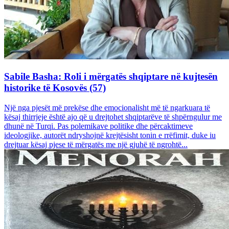
Sabile Basha: Roli i mërgatës shqiptare në kujtesën
historike të Kosovës (57)
Një nga pjesët më prekëse dhe emocionalisht më të ngarkuara të
kësaj thirrjeje është ajo që u drejtohet shqiptarëve të shpërngulur me
dhunë në Turqi. Pas polemikave politike dhe përcaktimeve
ideologjike, autorët ndryshojnë krejtësisht tonin e rrëfimit, duke iu
drejtuar kësaj pjese të mërgatës me një gjuhë të ngrohtë...