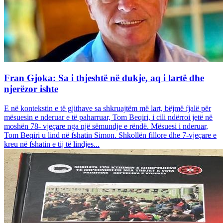
Fran Gjoka: Sa i thjeshtë në dukje, aq i lartë dhe
njerëzor ishte
E në kontekstin e të gjithave sa shkruajtëm më lart, bëjmë fjalë për
mësuesin e nderuar e të paharruar, Tom Beqiri, i cili ndërroi jetë në
moshën 78- vjeçare nga një sëmundje e rëndë. Mësuesi i nderuar,
Tom Beqiri u lind në fshatin Simon. Shkollën fillore dhe 7-vjeçare e
kreu në fshatin e tij të lindjes...