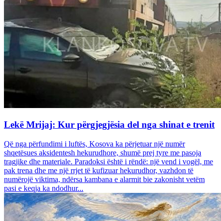
Lekë Mrijaj: Kur përgjegjësia del nga shinat e trenit
Që nga përfundimi i luftës, Kosova ka përjetuar një numër
shqetësues aksidentesh hekurudhore, shumë prej tyre me pasoja
tragjike dhe materiale. Paradoksi është i rëndë: një vend i vogël, me
pak trena dhe me një rrjet të kufizuar hekurudhor, vazhdon të
numërojë viktima, ndërsa kambana e alarmit bie zakonisht vetëm
pasi e keqja ka ndodhur...