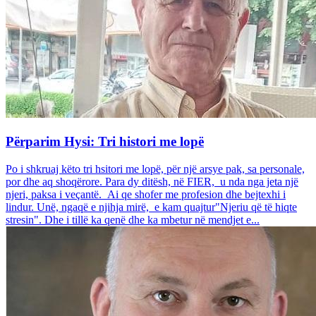
Përparim Hysi: Tri histori me lopë
Po i shkruaj këto tri hsitori me lopë, për një arsye pak, sa personale,
por dhe aq shoqërore. Para dy ditësh, në FIER, u nda nga jeta një
njeri, paksa i veçantë. Ai qe shofer me profesion dhe bejtexhi i
lindur. Unë, ngaqë e njihja mirë, e kam quajtur"Njeriu që të hiqte
stresin". Dhe i tillë ka qenë dhe ka mbetur në mendjet e...