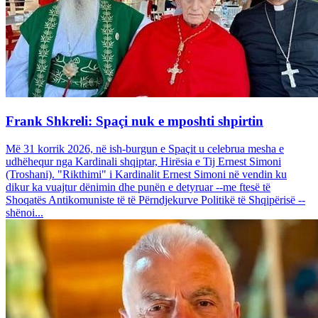
Frank Shkreli: Spaçi nuk e mposhti shpirtin
Më 31 korrik 2026, në ish-burgun e Spaçit u celebrua mesha e
udhëhequr nga Kardinali shqiptar, Hirësia e Tij Ernest Simoni
(Troshani). "Rikthimi" i Kardinalit Ernest Simoni në vendin ku
dikur ka vuajtur dënimin dhe punën e detyruar --me ftesë të
Shoqatës Antikomuniste të të Përndjekurve Politikë të Shqipërisë --
shënoi...