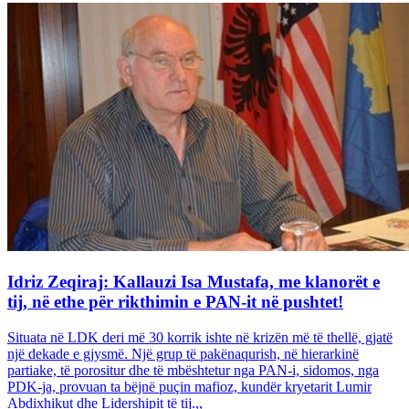
Idriz Zeqiraj: Kallauzi Isa Mustafa, me klanorët e
tij, në ethe për rikthimin e PAN-it në pushtet!
Situata në LDK deri më 30 korrik ishte në krizën më të thellë, gjatë
një dekade e gjysmë. Një grup të pakënaqurish, në hierarkinë
partiake, të porositur dhe të mbështetur nga PAN-i, sidomos, nga
PDK-ja, provuan ta bëjnë puçin mafioz, kundër kryetarit Lumir
Abdixhikut dhe Lidershipit të tij.,,