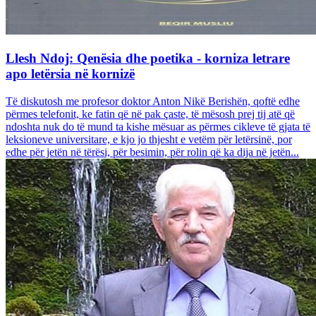
Llesh Ndoj: Qenësia dhe poetika - korniza letrare
apo letërsia në kornizë
Të diskutosh me profesor doktor Anton Nikë Berishën, qoftë edhe
përmes telefonit, ke fatin që në pak çaste, të mësosh prej tij atë që
ndoshta nuk do të mund ta kishe mësuar as përmes cikleve të gjata të
leksioneve universitare, e kjo jo thjesht e vetëm për letërsinë, por
edhe për jetën në tërësi, për besimin, për rolin që ka dija në jetën...