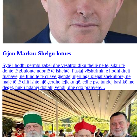
Gjon Marku: Shelgu lotues
Sytë i hodhi përmbi zabel dhe vështroi diku thellë në të, sikur të
donte të zbulonte ndonjë të fshehtë. Pastaj vështrimin e hodhi drejt
fushave, në fund të të cilave gjendej njëri nga plepat shekullorë, në
majë të të cilit ishte një çerdhe lejleku që, edhe pse tundej bashkë me
degët, nuk i ndahej dot atij vendi, dhe çdo pranverë...