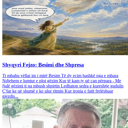
Shyqyri Fejzo: Besimi dhe Shpresa
Ti mbahu vëllai im i mirë Besim Të dy ecim bashkë nga e mbara
Ndjehem e lumtur e plot gëzim Kur të kam ty që çan përpara - Me
fjalë gëzimi ti na mbush shpirtin Ledhaton sedra e kureshtje gudulis
Ç'far ke që shumë e ke ulur ritmin Kur ironia e fatit frelëshuar
gjezdis...