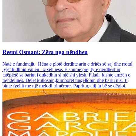
Resmi Osmani: Zëra nga nëndheu
Natë e fundmajit. Hëna e plotë derdhte arin e dritës së saj dhe rrotul
lyjet hidhnin vallen xixëlluese. E shumë prej tyre derdheshin
tatëpjetë sa bariut i dukedhin si një shi yjesh. Flladi kishte amzën e
trëndelinës. Delet kullosnin,kumborët tingëllonin dhe bariu nisi ti
binte fyellit me një melodi trimërore. Papritur, atij ju bë se dëgjoi...