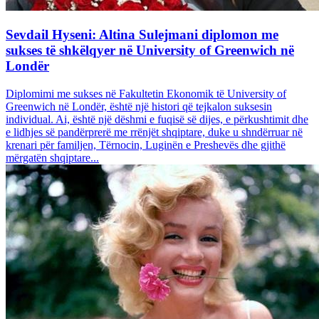
Sevdail Hyseni: Altina Sulejmani diplomon me
sukses të shkëlqyer në University of Greenwich në
Londër
Diplomimi me sukses në Fakultetin Ekonomik të University of
Greenwich në Londër, është një histori që tejkalon suksesin
individual. Ai, është një dëshmi e fuqisë së dijes, e përkushtimit dhe
e lidhjes së pandërprerë me rrënjët shqiptare, duke u shndërruar në
krenari për familjen, Tërnocin, Luginën e Preshevës dhe gjithë
mërgatën shqiptare...