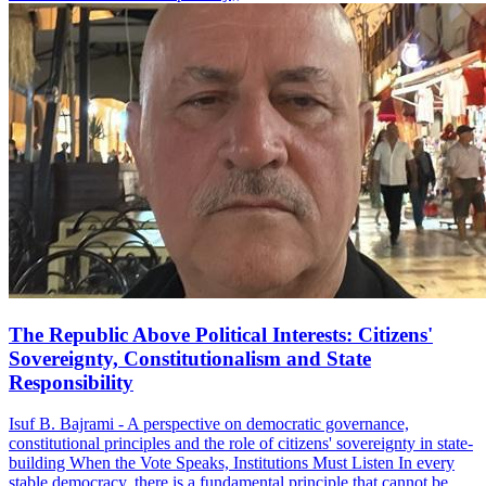
The Republic Above Political Interests: Citizens'
Sovereignty, Constitutionalism and State
Responsibility
Isuf B. Bajrami - A perspective on democratic governance,
constitutional principles and the role of citizens' sovereignty in state-
building When the Vote Speaks, Institutions Must Listen In every
stable democracy, there is a fundamental principle that cannot be