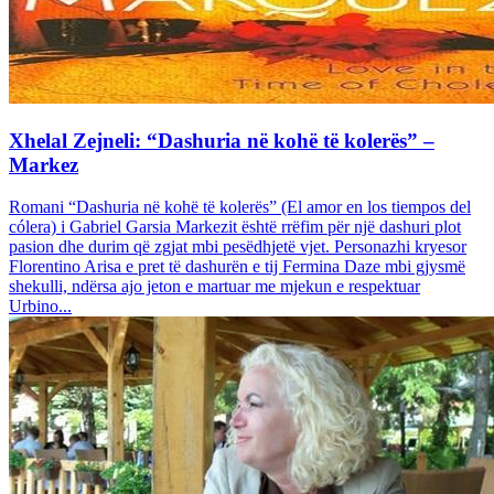
Xhelal Zejneli: “Dashuria në kohë të kolerës” –
Markez
Romani “Dashuria në kohë të kolerës” (El amor en los tiempos del
cólera) i Gabriel Garsia Markezit është rrëfim për një dashuri plot
pasion dhe durim që zgjat mbi pesëdhjetë vjet. Personazhi kryesor
Florentino Arisa e pret të dashurën e tij Fermina Daze mbi gjysmë
shekulli, ndërsa ajo jeton e martuar me mjekun e respektuar
Urbino...