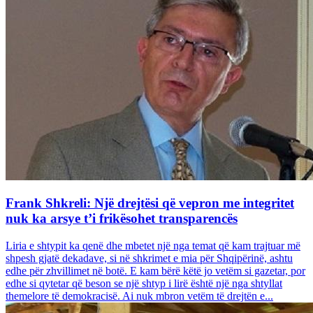
Frank Shkreli: Një drejtësi që vepron me integritet
nuk ka arsye t’i frikësohet transparencës
Liria e shtypit ka qenë dhe mbetet një nga temat që kam trajtuar më
shpesh gjatë dekadave, si në shkrimet e mia për Shqipërinë, ashtu
edhe për zhvillimet në botë. E kam bërë këtë jo vetëm si gazetar, por
edhe si qytetar që beson se një shtyp i lirë është një nga shtyllat
themelore të demokracisë. Ai nuk mbron vetëm të drejtën e...