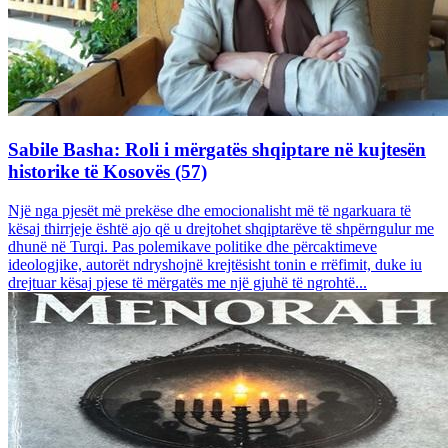
Sabile Basha: Roli i mërgatës shqiptare në kujtesën
historike të Kosovës (57)
Një nga pjesët më prekëse dhe emocionalisht më të ngarkuara të
kësaj thirrjeje është ajo që u drejtohet shqiptarëve të shpërngulur me
dhunë në Turqi. Pas polemikave politike dhe përcaktimeve
ideologjike, autorët ndryshojnë krejtësisht tonin e rrëfimit, duke iu
drejtuar kësaj pjese të mërgatës me një gjuhë të ngrohtë...