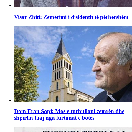
Visar Zhiti: Zemërimi i disidentit të përhershëm
Dom Fran Sopi: Mos e turbulloni zemrën dhe
shpirtin tuaj nga furtunat e botës