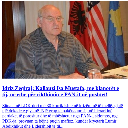
Idriz Zeqiraj: Kallauzi Isa Mustafa, me klanorët e
tij, në ethe për rikthimin e PAN-it në pushtet!
Situata në LDK deri më 30 korrik ishte në krizën më të thellë, gjatë
një dekade e gjysmë. Një grup të pakënaqurish, në hierarkinë
partiake, të porositur dhe të mbështetur nga PAN-i, sidomos, nga
PDK-ja, provuan ta bëjnë puçin mafioz, kundër kryetarit Lumir
Abdixhikut dhe Lidershipit të tij.,,