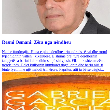
Resmi Osmani: Zëra nga nëndheu
Natë e fundmajit. Hëna e plotë derdhte arin e dritës së saj dhe rrotul
lyjet hidhnin vallen xixëlluese. E shumë prej tyre derdheshin
tatëpjetë sa bariut i dukedhin si një shi yjesh. Flladi kishte amzën e
trëndelinës. Delet kullosnin,kumborët tingëllonin dhe bariu nisi ti
binte fyellit me një melodi trimërore. Papritur, atij ju bë se dëgjoi...