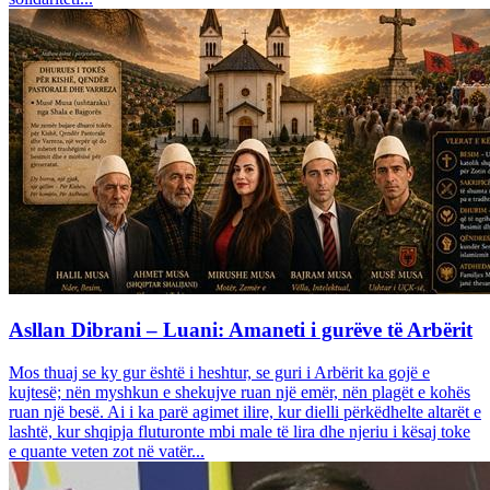
Asllan Dibrani – Luani: Amaneti i gurëve të Arbërit
Mos thuaj se ky gur është i heshtur, se guri i Arbërit ka gojë e
kujtesë; nën myshkun e shekujve ruan një emër, nën plagët e kohës
ruan një besë. Ai i ka parë agimet ilire, kur dielli përkëdhelte altarët e
lashtë, kur shqipja fluturonte mbi male të lira dhe njeriu i kësaj toke
e quante veten zot në vatër...