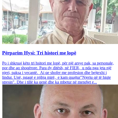
Përparim Hysi: Tri histori me lopë
Po i shkruaj këto tri hsitori me lopë, për një arsye pak, sa personale,
por dhe aq shoqërore. Para dy ditësh, në FIER, u nda nga jeta një
njeri, paksa i veçantë. Ai qe shofer me profesion dhe bejtexhi i
lindur. Unë, ngaqë e njihja mirë, e kam quajtur"Njeriu që të hiqte
stresin". Dhe i tillë ka qenë dhe ka mbetur në mendjet e...