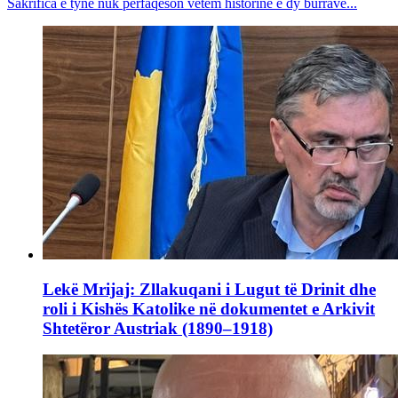
Sakrifica e tyne nuk përfaqëson vetëm historinë e dy burrave...
Lekë Mrijaj: Zllakuqani i Lugut të Drinit dhe
roli i Kishës Katolike në dokumentet e Arkivit
Shtetëror Austriak (1890–1918)