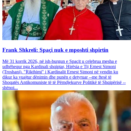
Frank Shkreli: Spaçi nuk e mposhti shpirtin
Më 31 korrik 2026, në ish-burgun e Spaçit u celebrua mesha e
udhëhequr nga Kardinali shqiptar, Hirësia e Tij Ernest Simoni
(Troshani). "Rikthimi" i Kardinalit Ernest Simoni në vendin ku
dikur ka vuajtur dënimin dhe punën e detyruar --me ftesë të
Shoqatës Antikomuniste të të Përndjekurve Politikë të Shqipërisë --
shënoi...