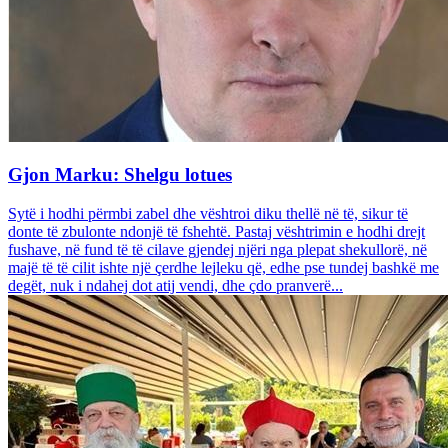
Gjon Marku: Shelgu lotues
Sytë i hodhi përmbi zabel dhe vështroi diku thellë në të, sikur të
donte të zbulonte ndonjë të fshehtë. Pastaj vështrimin e hodhi drejt
fushave, në fund të të cilave gjendej njëri nga plepat shekullorë, në
majë të të cilit ishte një çerdhe lejleku që, edhe pse tundej bashkë me
degët, nuk i ndahej dot atij vendi, dhe çdo pranverë...