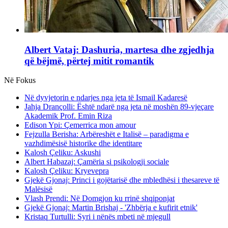
Albert Vataj: Dashuria, martesa dhe zgjedhja
që bëjmë, përtej mitit romantik
Në Fokus
Në dyvjetorin e ndarjes nga jeta të Ismail Kadaresë
Jahja Drançolli: Është ndarë nga jeta në moshën 89-vjeçare
Akademik Prof. Emin Riza
Edison Ypi: Çemerrica mon amour
Fejzulla Berisha: Arbëreshët e Italisë – paradigma e
vazhdimësisë historike dhe identitare
Kalosh Çeliku: Askushi
Albert Habazaj: Çamëria si psikologji sociale
Kalosh Çeliku: Kryevepra
Gjekë Gjonaj: Princi i gojëtarisë dhe mbledhësi i thesareve të
Malësisë
Vlash Prendi: Në Domgjon ku rrinë shqiponjat
Gjekë Gjonaj: Martin Brishaj - 'Zhbërja e kufirit etnik'
Kristaq Turtulli: Syri i nënës mbeti në mjegull