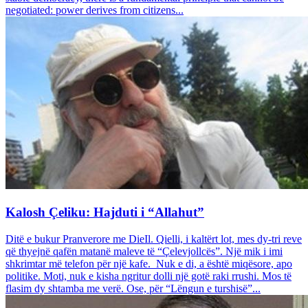
negotiated: power derives from citizens...
Kalosh Çeliku: Hajduti i “Allahut”
Ditë e bukur Pranverore me DieIl. Qielli, i kaltërt lot, mes dy-tri reve
që thyejnë qafën matanë maleve të “Çelevjollcës”. Një mik i imi
shkrimtar më telefon për një kafe. Nuk e di, a është miqësore, apo
politike. Moti, nuk e kisha ngritur dolli një gotë raki rrushi. Mos të
flasim dy shtamba me verë. Ose, për “Lëngun e turshisë”...