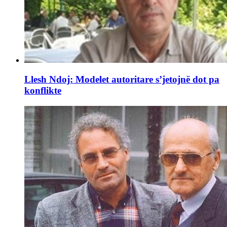
Llesh Ndoj: Modelet autoritare s’jetojnë dot pa
konflikte