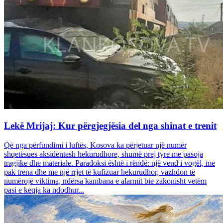
Lekë Mrijaj: Kur përgjegjësia del nga shinat e trenit
Që nga përfundimi i luftës, Kosova ka përjetuar një numër
shqetësues aksidentesh hekurudhore, shumë prej tyre me pasoja
tragjike dhe materiale. Paradoksi është i rëndë: një vend i vogël, me
pak trena dhe me një rrjet të kufizuar hekurudhor, vazhdon të
numërojë viktima, ndërsa kambana e alarmit bie zakonisht vetëm
pasi e keqja ka ndodhur...