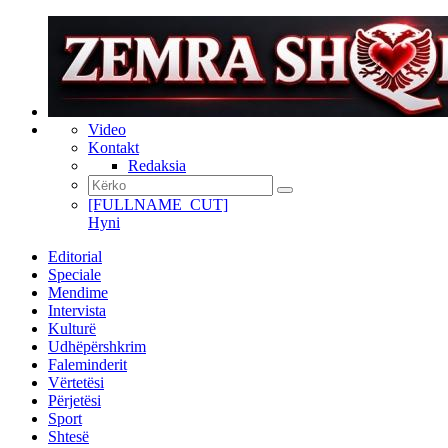
Video
Kontakt
Redaksia
[FULLNAME_CUT]
Hyni
Editorial
Speciale
Mendime
Intervista
Kulturë
Udhëpërshkrim
Faleminderit
Vërtetësi
Përjetësi
Sport
Shtesë