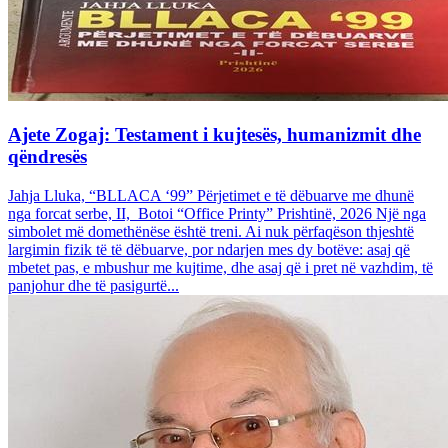
Ajete Zogaj: Testament i kujtesës, humanizmit dhe
qëndresës
Jahja Lluka, “BLLACA ‘99” Përjetimet e të dëbuarve me dhunë
nga forcat serbe, II, Botoi “Office Printy” Prishtinë, 2026 Një nga
simbolet më domethënëse është treni. Ai nuk përfaqëson thjeshtë
largimin fizik të të dëbuarve, por ndarjen mes dy botëve: asaj që
mbetet pas, e mbushur me kujtime, dhe asaj që i pret në vazhdim, të
panjohur dhe të pasigurtë...