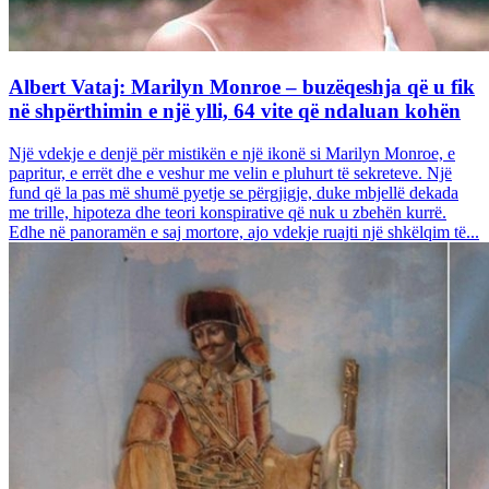
Albert Vataj: Marilyn Monroe – buzëqeshja që u fik
në shpërthimin e një ylli, 64 vite që ndaluan kohën
Një vdekje e denjë për mistikën e një ikonë si Marilyn Monroe, e
papritur, e errët dhe e veshur me velin e pluhurt të sekreteve. Një
fund që la pas më shumë pyetje se përgjigje, duke mbjellë dekada
me trille, hipoteza dhe teori konspirative që nuk u zbehën kurrë.
Edhe në panoramën e saj mortore, ajo vdekje ruajti një shkëlqim të...