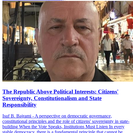
The Republic Above Political Interests: Citizens'
Sovereignty, Constitutionalism and State
Responsibility
Isuf B. Bajrami - A perspective on democratic governance,
constitutional principles and the role of citizens' sovereignty in state-
building When the Vote Speaks, Institutions Must Listen In every
stable democracy, there is a fundamental principle that cannot be