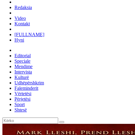
Redaksia
Video
Kontakt
[FULLNAME]
Hyni
Editorial
Speciale
Mendime
Intervista
Kulturë
Udhëpërshkrim
Faleminderit
Vërtetësi
Përjetësi
Sport
Shtesë