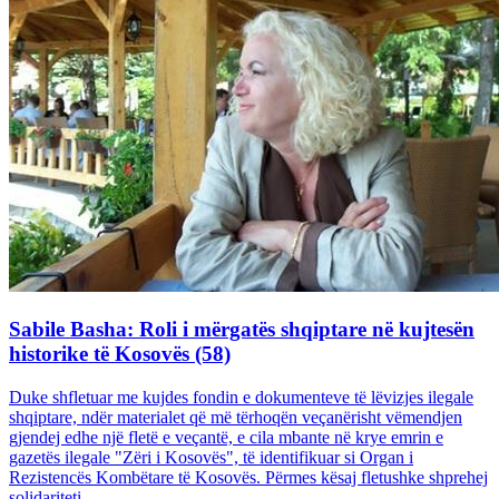
Sabile Basha: Roli i mërgatës shqiptare në kujtesën
historike të Kosovës (58)
Duke shfletuar me kujdes fondin e dokumenteve të lëvizjes ilegale
shqiptare, ndër materialet që më tërhoqën veçanërisht vëmendjen
gjendej edhe një fletë e veçantë, e cila mbante në krye emrin e
gazetës ilegale "Zëri i Kosovës", të identifikuar si Organ i
Rezistencës Kombëtare të Kosovës. Përmes kësaj fletushke shprehej
solidariteti...