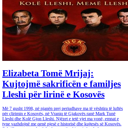
Elizabeta Tomë Mrijaj:
Kujtojmë sakrificën e familjes
Lleshi për lirinë e Kosovës
Më 7 gusht 1998, në njanën prej periudhave ma të vështira të luftës
për çlirimin e Kosovës, në Vraniq të Gjakovës ranë Mark Tunë
Lleshi dhe Kolë Gjon Lleshi. Njëzet e tetë vjet ma vonë, emnat e
tyne vazhdojnë me qenë pjesë e historisë dhe kujtesës së Kosovës.