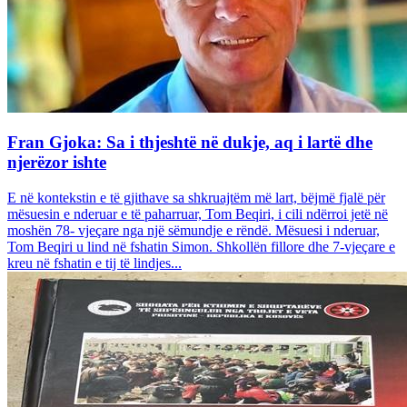
Fran Gjoka: Sa i thjeshtë në dukje, aq i lartë dhe
njerëzor ishte
E në kontekstin e të gjithave sa shkruajtëm më lart, bëjmë fjalë për
mësuesin e nderuar e të paharruar, Tom Beqiri, i cili ndërroi jetë në
moshën 78- vjeçare nga një sëmundje e rëndë. Mësuesi i nderuar,
Tom Beqiri u lind në fshatin Simon. Shkollën fillore dhe 7-vjeçare e
kreu në fshatin e tij të lindjes...