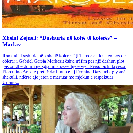
Xhelal Zejneli: “Dashuria në kohë të kolerës” –
Markez
Romani “Dashuria në kohë të kolerës” (El amor en los tiempos del
cólera) i Gabriel Garsia Markezit është rrëfim për një dashuri plot
pasion dhe durim që zgjat mbi pesëdhjetë vjet. Personazhi kryesor
Florentino Arisa e pret të dashurën e tij Fermina Daze mbi gjysmë
shekulli, ndërsa ajo jeton e martuar me mjekun e respektuar
Urbino...