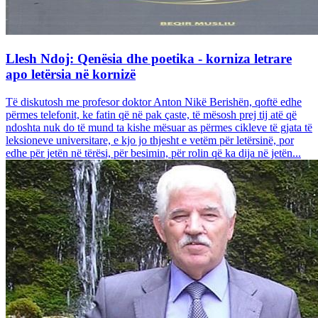
Llesh Ndoj: Qenësia dhe poetika - korniza letrare
apo letërsia në kornizë
Të diskutosh me profesor doktor Anton Nikë Berishën, qoftë edhe
përmes telefonit, ke fatin që në pak çaste, të mësosh prej tij atë që
ndoshta nuk do të mund ta kishe mësuar as përmes cikleve të gjata të
leksioneve universitare, e kjo jo thjesht e vetëm për letërsinë, por
edhe për jetën në tërësi, për besimin, për rolin që ka dija në jetën...