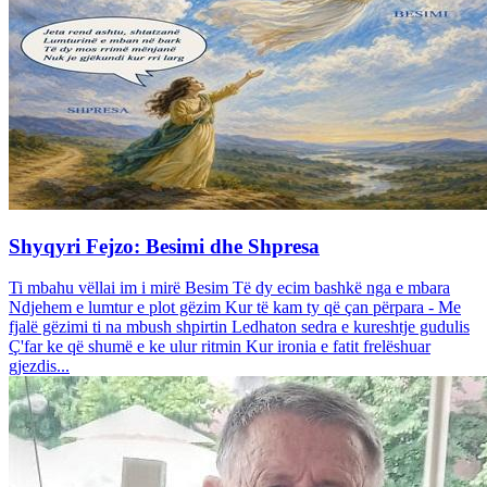
Shyqyri Fejzo: Besimi dhe Shpresa
Ti mbahu vëllai im i mirë Besim Të dy ecim bashkë nga e mbara
Ndjehem e lumtur e plot gëzim Kur të kam ty që çan përpara - Me
fjalë gëzimi ti na mbush shpirtin Ledhaton sedra e kureshtje gudulis
Ç'far ke që shumë e ke ulur ritmin Kur ironia e fatit frelëshuar
gjezdis...