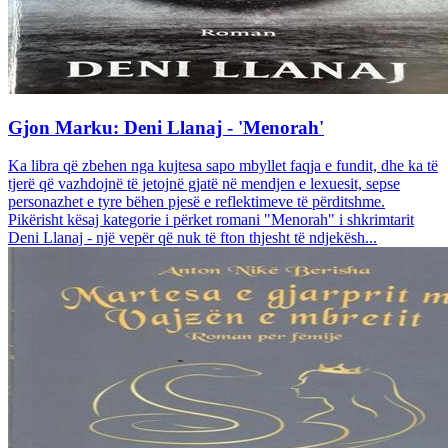
Gjon Marku: Deni Llanaj - 'Menorah'
Ka libra që zbehen nga kujtesa sapo mbyllet faqja e fundit, dhe ka të
tjerë që vazhdojnë të jetojnë gjatë në mendjen e lexuesit, sepse
personazhet e tyre bëhen pjesë e reflektimeve të përditshme.
Pikërisht kësaj kategorie i përket romani "Menorah" i shkrimtarit
Deni Llanaj - një vepër që nuk të fton thjesht të ndjekësh...