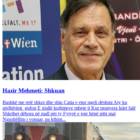
Hazir Mehmeti: Shkuan
Bashkë me retë shkoi dhe shiu Çatia e etur ngeli dëshmi Aty ku
gjelbërimi gufon E gjallë kujtimeve mbete ti Kur pranvera lulet falë
Shkrihet dëbora në mall për ty Fytyrë e jote hënë mbi mal
Ngushëllim i vonuar, pa kthim...