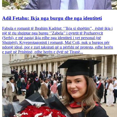
Adil Fetahu: Ikja nga burgu dhe nga identiteti
Fabula e romanit të Ibrahim Kadriut: ‘’Ikja si shpëtim’’, është ikja i
një të riu shqiptar nga burgu ‘’Zabela’’ i qytetit të Pozharevcit
(Serbi), e më pastaj ikja edhe nga identiteti i vet personal (në
Shqipëri). Kryeprotagonisti i romanit, Mal Coli, nuk u burgos për
ndonjë ideal, por e zuri taksirati që u përfshi në protesta, edhe herën
e parë në Prishtinë, edhe herën e dytë në Tiranë...