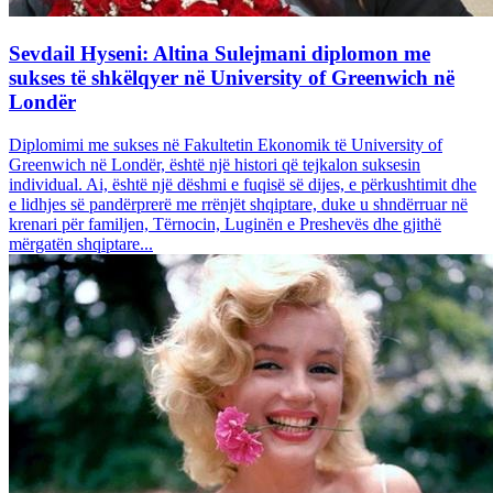
Sevdail Hyseni: Altina Sulejmani diplomon me
sukses të shkëlqyer në University of Greenwich në
Londër
Diplomimi me sukses në Fakultetin Ekonomik të University of
Greenwich në Londër, është një histori që tejkalon suksesin
individual. Ai, është një dëshmi e fuqisë së dijes, e përkushtimit dhe
e lidhjes së pandërprerë me rrënjët shqiptare, duke u shndërruar në
krenari për familjen, Tërnocin, Luginën e Preshevës dhe gjithë
mërgatën shqiptare...