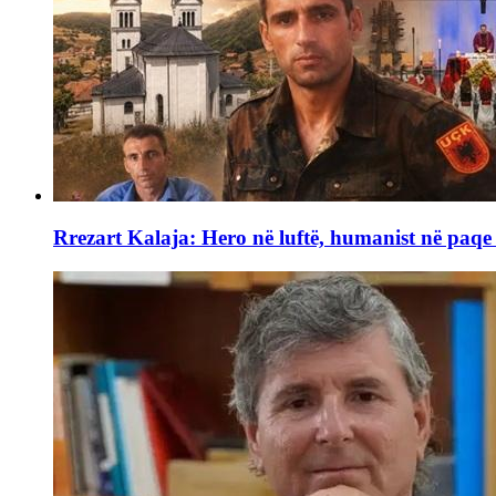
Rrezart Kalaja: Hero në luftë, humanist në paq