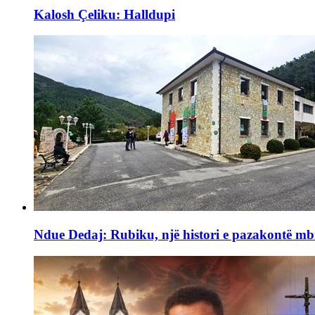
Kalosh Çeliku: Halldupi
Ndue Dedaj: Rubiku, një histori e pazakontë mb