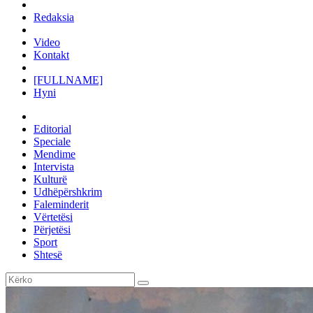
Redaksia
Video
Kontakt
[FULLNAME]
Hyni
Editorial
Speciale
Mendime
Intervista
Kulturë
Udhëpërshkrim
Faleminderit
Vërtetësi
Përjetësi
Sport
Shtesë