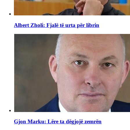
Albert Zholi: Fjalë të urta për librin
Gjon Marku: Lëre ta dëgjojë zemrën