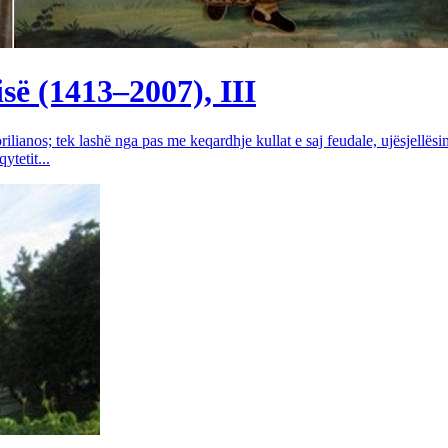
së (1413–2007), III
rilianos; tek lashë nga pas me keqardhje kullat e saj feudale, ujësjellës
tetit...