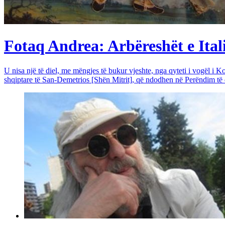
Fotaq Andrea: Arbëreshët e Itali
U nisa një të diel, me mëngjes të bukur vjeshte, nga qyteti i vogël i Ko
shqiptare të San-Demetrios [Shën Mitrit], që ndodhen në Perëndim të qy