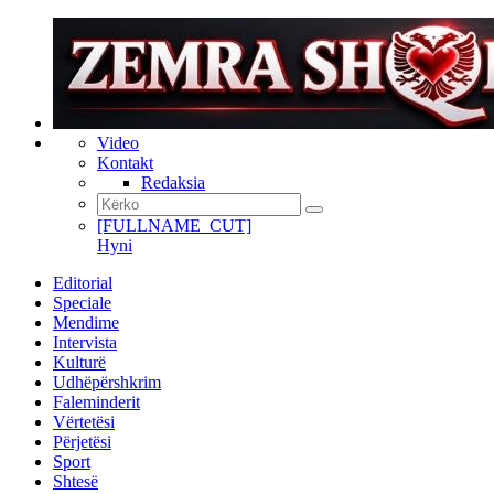
Video
Kontakt
Redaksia
[FULLNAME_CUT]
Hyni
Editorial
Speciale
Mendime
Intervista
Kulturë
Udhëpërshkrim
Faleminderit
Vërtetësi
Përjetësi
Sport
Shtesë