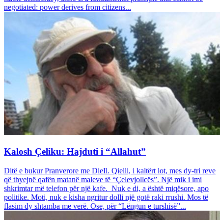
negotiated: power derives from citizens...
Kalosh Çeliku: Hajduti i “Allahut”
Ditë e bukur Pranverore me DieIl. Qielli, i kaltërt lot, mes dy-tri reve
që thyejnë qafën matanë maleve të “Çelevjollcës”. Një mik i imi
shkrimtar më telefon për një kafe. Nuk e di, a është miqësore, apo
politike. Moti, nuk e kisha ngritur dolli një gotë raki rrushi. Mos të
flasim dy shtamba me verë. Ose, për “Lëngun e turshisë”...