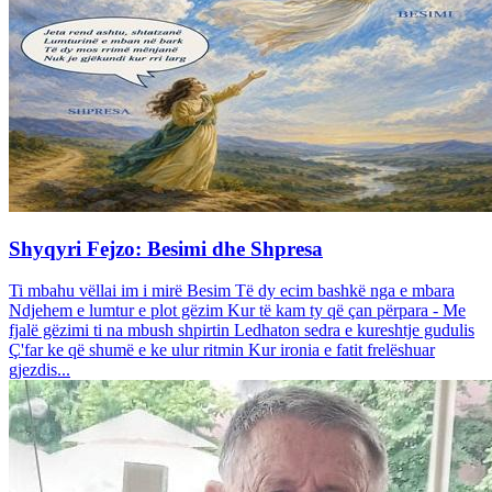
Shyqyri Fejzo: Besimi dhe Shpresa
Ti mbahu vëllai im i mirë Besim Të dy ecim bashkë nga e mbara
Ndjehem e lumtur e plot gëzim Kur të kam ty që çan përpara - Me
fjalë gëzimi ti na mbush shpirtin Ledhaton sedra e kureshtje gudulis
Ç'far ke që shumë e ke ulur ritmin Kur ironia e fatit frelëshuar
gjezdis...