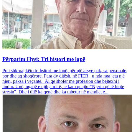
Përparim Hysi: Tri histori me lopë
Po i shkruaj këto tri hsitori me lopë, për një arsye pak, sa personale,
por dhe aq shoqërore. Para dy ditësh, në FIER, u nda nga jeta një
njeri, paksa i veçantë. Ai qe shofer me profesion dhe bejtexhi i
lindur. Unë, ngaqë e njihja mirë, e kam quajtur"Njeriu që të hiqte
stresin". Dhe i tillë ka qenë dhe ka mbetur në mendjet e...