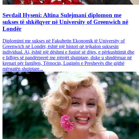
Sevdail Hyseni: Altina Sulejmani diplomon me
sukses të shkëlqyer në University of Greenwich në
Londër
Diplomimi me sukses në Fakultetin Ekonomik të University of
Greenwich në Londër, është një histori që tejkalon suksesin
individual. Ai, është një dëshmi e fuqisë së dijes, e përkushtimit dhe
e lidhjes së pandërprerë me rrënjët shqiptare, duke u shndërruar në
krenari për familjen, Tërnocin, Luginën e Preshevës dhe gjithë
mërgatën shqiptare...