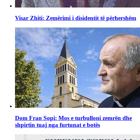
Visar Zhiti: Zemërimi i disidentit të përhershëm
Dom Fran Sopi: Mos e turbulloni zemrën dhe
shpirtin tuaj nga furtunat e botës