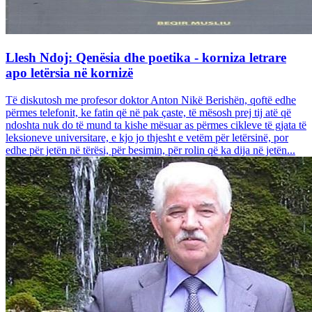
Llesh Ndoj: Qenësia dhe poetika - korniza letrare
apo letërsia në kornizë
Të diskutosh me profesor doktor Anton Nikë Berishën, qoftë edhe
përmes telefonit, ke fatin që në pak çaste, të mësosh prej tij atë që
ndoshta nuk do të mund ta kishe mësuar as përmes cikleve të gjata të
leksioneve universitare, e kjo jo thjesht e vetëm për letërsinë, por
edhe për jetën në tërësi, për besimin, për rolin që ka dija në jetën...