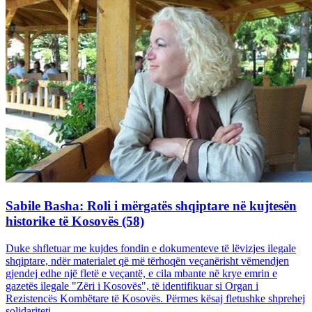
Sabile Basha: Roli i mërgatës shqiptare në kujtesën
historike të Kosovës (58)
Duke shfletuar me kujdes fondin e dokumenteve të lëvizjes ilegale
shqiptare, ndër materialet që më tërhoqën veçanërisht vëmendjen
gjendej edhe një fletë e veçantë, e cila mbante në krye emrin e
gazetës ilegale "Zëri i Kosovës", të identifikuar si Organ i
Rezistencës Kombëtare të Kosovës. Përmes kësaj fletushke shprehej
solidariteti...