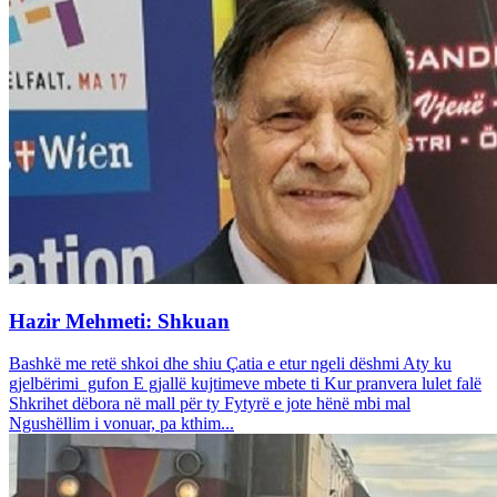
Hazir Mehmeti: Shkuan
Bashkë me retë shkoi dhe shiu Çatia e etur ngeli dëshmi Aty ku
gjelbërimi gufon E gjallë kujtimeve mbete ti Kur pranvera lulet falë
Shkrihet dëbora në mall për ty Fytyrë e jote hënë mbi mal
Ngushëllim i vonuar, pa kthim...