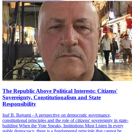
The Republic Above Political Interests: Citizens'
Sovereignty, Constitutionalism and State
Responsibility
Isuf B. Bajrami - A perspective on democratic governance,
constitutional principles and the role of citizens' sovereignty in state-
building When the Vote Speaks, Institutions Must Listen In every
stable democracy, there is a fundamental principle that cannot be