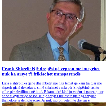
Frank Shkreli: Një drejtësi që vepron me integritet
nuk ka arsye t’i frikësohet transparencës
Liria e shtypit ka qenë dhe mbetet një nga temat që kam trajtuar më
shpesh gjatë dekadave, si në shkrimet e mia për Shqipërinë, ashtu
edhe për zhvillimet në botë. E kam bërë këtë jo vetëm si gazetar, por
edhe si qytetar që beson se një shtyp i lirë është një nga shtyllat
themelore të demokracisë. Ai nuk mbron vetëm të drejtën e...