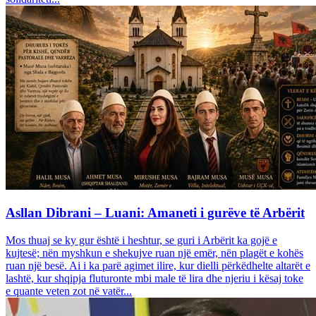
Asllan Dibrani – Luani: Amaneti i gurëve të Arbërit
Mos thuaj se ky gur është i heshtur, se guri i Arbërit ka gojë e
kujtesë; nën myshkun e shekujve ruan një emër, nën plagët e kohës
ruan një besë. Ai i ka parë agimet ilire, kur dielli përkëdhelte altarët e
lashtë, kur shqipja fluturonte mbi male të lira dhe njeriu i kësaj toke
e quante veten zot në vatër...