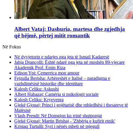
Albert Vataj: Dashuria, martesa dhe zgjedhja
që bëjmë, përtej mitit romantik
Në Fokus
Në dyvjetorin e ndarjes nga jeta të Ismail Kadaresë
Jahja Drançolli: Është ndarë nga jeta në moshën 89-vjeçare
Akademik Prof. Emin Riza
Edison Ypi: Çemerrica mon amour
Fejzulla Berisha: Arbëreshët e Italisë – paradigma e
vazhdimësisë historike dhe identitare
Kalosh Çeliku: Askushi
Albert Habazaj: Çamëria si psikologji sociale
Kalosh Çeliku: Kryevepra
Gjekë Gjonaj: Princi i gojëtarisë dhe mbledhësi i thesareve të
Malësisë
Vlash Prendi: Në Domgjon ku rrinë shqiponjat
Gjekë Gjonaj: Martin Brishaj - 'Zhbërja e kufirit etnik'
Kristaq Turtulli: Syri i nënës mbeti në mjegull