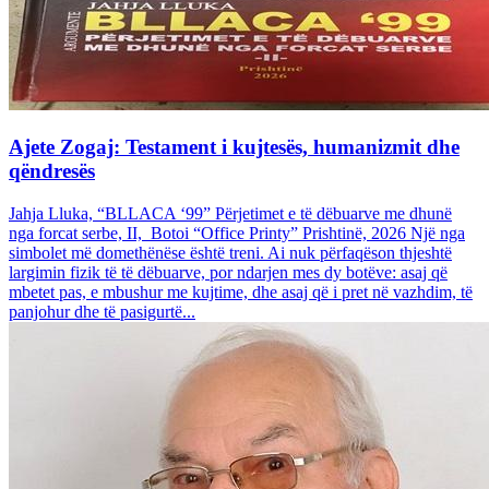
Ajete Zogaj: Testament i kujtesës, humanizmit dhe
qëndresës
Jahja Lluka, “BLLACA ‘99” Përjetimet e të dëbuarve me dhunë
nga forcat serbe, II, Botoi “Office Printy” Prishtinë, 2026 Një nga
simbolet më domethënëse është treni. Ai nuk përfaqëson thjeshtë
largimin fizik të të dëbuarve, por ndarjen mes dy botëve: asaj që
mbetet pas, e mbushur me kujtime, dhe asaj që i pret në vazhdim, të
panjohur dhe të pasigurtë...