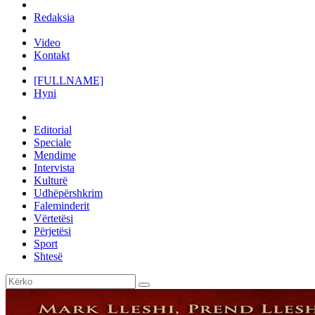
Redaksia
Video
Kontakt
[FULLNAME]
Hyni
Editorial
Speciale
Mendime
Intervista
Kulturë
Udhëpërshkrim
Faleminderit
Vërtetësi
Përjetësi
Sport
Shtesë