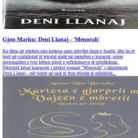
Gjon Marku: Deni Llanaj - 'Menorah'
Ka libra që zbehen nga kujtesa sapo mbyllet faqja e fundit, dhe ka të
tjerë që vazhdojnë të jetojnë gjatë në mendjen e lexuesit, sepse
personazhet e tyre bëhen pjesë e reflektimeve të përditshme.
Pikërisht kësaj kategorie i përket romani "Menorah" i shkrimtarit
Deni Llanaj - një vepër që nuk të fton thjesht të ndjekësh...