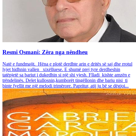
Resmi Osmani: Zëra nga nëndheu
Natë e fundmajit. Hëna e plotë derdhte arin e dritës së saj dhe rrotul
lyjet hidhnin vallen xixëlluese. E shumë prej tyre derdheshin
tatëpjetë sa bariut i dukedhin si një shi yjesh. Flladi kishte amzën e
trëndelinës. Delet kullosnin,kumborët tingëllonin dhe bariu nisi ti
binte fyellit me një melodi trimërore. Papritur, atij ju bë se dëgjoi...