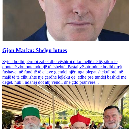
Gjon Marku: Shelgu lotues
Sytë i hodhi përmbi zabel dhe vështroi diku thellë në të, sikur të
donte të zbulonte ndonjë të fshehtë. Pastaj vështrimin e hodhi drejt
fushave, në fund të të cilave gjendej njëri nga plepat shekullorë, në
majë të të cilit ishte një çerdhe lejleku që, edhe pse tundej bashkë me
degët, nuk i ndahej dot atij vendi, dhe çdo pranverë...