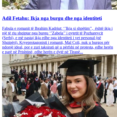
Adil Fetahu: Ikja nga burgu dhe nga identiteti
Fabula e romanit të Ibrahim Kadriut: ‘’Ikja si shpëtim’’, është ikja i
një të riu shqiptar nga burgu ‘’Zabela’’ i qytetit të Pozharevcit
(Serbi), e më pastaj ikja edhe nga identiteti i vet personal (në
Shqipëri). Kryeprotagonisti i romanit, Mal Coli, nuk u burgos për
ndonjë ideal, por e zuri taksirati që u përfshi në protesta, edhe herën
e parë në Prishtinë, edhe herën e dytë në Tiranë...