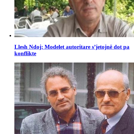
Llesh Ndoj: Modelet autoritare s’jetojnë dot pa
konflikte