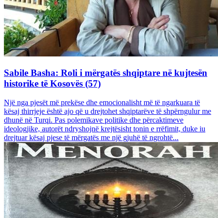
Sabile Basha: Roli i mërgatës shqiptare në kujtesën
historike të Kosovës (57)
Një nga pjesët më prekëse dhe emocionalisht më të ngarkuara të
kësaj thirrjeje është ajo që u drejtohet shqiptarëve të shpërngulur me
dhunë në Turqi. Pas polemikave politike dhe përcaktimeve
ideologjike, autorët ndryshojnë krejtësisht tonin e rrëfimit, duke iu
drejtuar kësaj pjese të mërgatës me një gjuhë të ngrohtë...