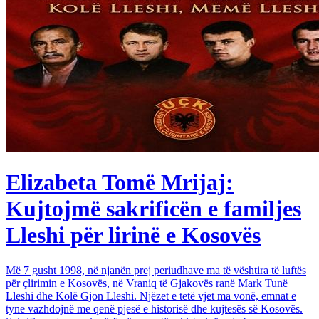
Elizabeta Tomë Mrijaj:
Kujtojmë sakrificën e familjes
Lleshi për lirinë e Kosovës
Më 7 gusht 1998, në njanën prej periudhave ma të vështira të luftës
për çlirimin e Kosovës, në Vraniq të Gjakovës ranë Mark Tunë
Lleshi dhe Kolë Gjon Lleshi. Njëzet e tetë vjet ma vonë, emnat e
tyne vazhdojnë me qenë pjesë e historisë dhe kujtesës së Kosovës.