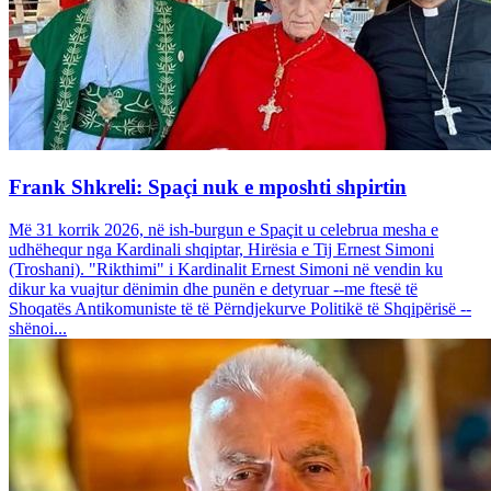
Frank Shkreli: Spaçi nuk e mposhti shpirtin
Më 31 korrik 2026, në ish-burgun e Spaçit u celebrua mesha e
udhëhequr nga Kardinali shqiptar, Hirësia e Tij Ernest Simoni
(Troshani). "Rikthimi" i Kardinalit Ernest Simoni në vendin ku
dikur ka vuajtur dënimin dhe punën e detyruar --me ftesë të
Shoqatës Antikomuniste të të Përndjekurve Politikë të Shqipërisë --
shënoi...