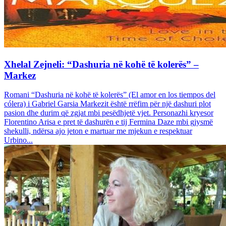
Xhelal Zejneli: “Dashuria në kohë të kolerës” –
Markez
Romani “Dashuria në kohë të kolerës” (El amor en los tiempos del
cólera) i Gabriel Garsia Markezit është rrëfim për një dashuri plot
pasion dhe durim që zgjat mbi pesëdhjetë vjet. Personazhi kryesor
Florentino Arisa e pret të dashurën e tij Fermina Daze mbi gjysmë
shekulli, ndërsa ajo jeton e martuar me mjekun e respektuar
Urbino...