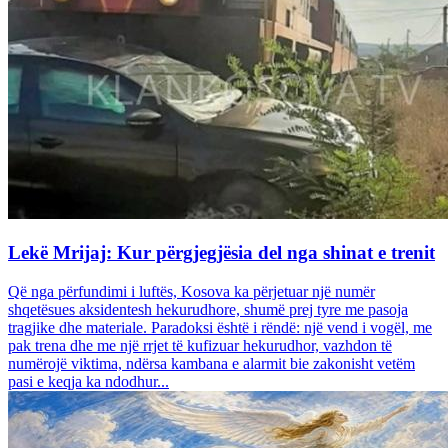
Lekë Mrijaj: Kur përgjegjësia del nga shinat e trenit
Që nga përfundimi i luftës, Kosova ka përjetuar një numër
shqetësues aksidentesh hekurudhore, shumë prej tyre me pasoja
tragjike dhe materiale. Paradoksi është i rëndë: një vend i vogël, me
pak trena dhe me një rrjet të kufizuar hekurudhor, vazhdon të
numërojë viktima, ndërsa kambana e alarmit bie zakonisht vetëm
pasi e keqja ka ndodhur...