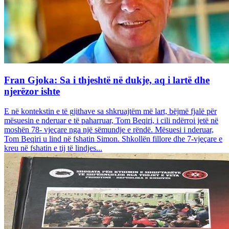
Fran Gjoka: Sa i thjeshtë në dukje, aq i lartë dhe
njerëzor ishte
E në kontekstin e të gjithave sa shkruajtëm më lart, bëjmë fjalë për
mësuesin e nderuar e të paharruar, Tom Beqiri, i cili ndërroi jetë në
moshën 78- vjeçare nga një sëmundje e rëndë. Mësuesi i nderuar,
Tom Beqiri u lind në fshatin Simon. Shkollën fillore dhe 7-vjeçare e
kreu në fshatin e tij të lindjes...