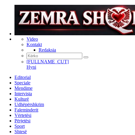
Video
Kontakt
Redaksia
[FULLNAME_CUT]
Hyni
Editorial
Speciale
Mendime
Intervista
Kulturë
Udhëpërshkrim
Faleminderit
Vërtetësi
Përjetësi
Sport
Shtesë