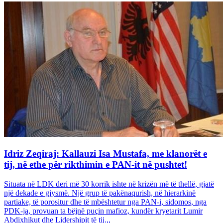
Idriz Zeqiraj: Kallauzi Isa Mustafa, me klanorët e
tij, në ethe për rikthimin e PAN-it në pushtet!
Situata në LDK deri më 30 korrik ishte në krizën më të thellë, gjatë
një dekade e gjysmë. Një grup të pakënaqurish, në hierarkinë
partiake, të porositur dhe të mbështetur nga PAN-i, sidomos, nga
PDK-ja, provuan ta bëjnë puçin mafioz, kundër kryetarit Lumir
Abdixhikut dhe Lidershipit të tij.,,