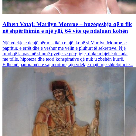
Albert Vataj: Marilyn Monroe – buzëqeshja që u fik
në shpërthimin e një ylli, 64 vite që ndaluan kohën
Një vdekje e denjë për mistikën e një ikonë si Marilyn Monroe, e
papritur, e errët dhe e veshur me velin e pluhurt të sekreteve. Një
fund që la pas më shumë pyetje se përgjigje, duke mbjellë dekada
me trille, hipoteza dhe teori konspirative që nuk u zbehën kurrë.
Edhe në panoramën e saj mortore, ajo vdekje ruajti një shkëlqim të...