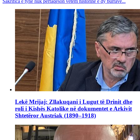
Sakrifica e tyne nuk përfaqëson vetëm historinë e dy burrave...
Lekë Mrijaj: Zllakuqani i Lugut të Drinit dhe
roli i Kishës Katolike në dokumentet e Arkivit
Shtetëror Austriak (1890–1918)