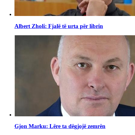
Albert Zholi: Fjalë të urta për librin
Gjon Marku: Lëre ta dëgjojë zemrën