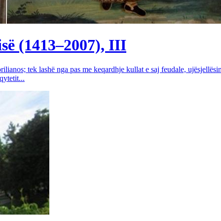
së (1413–2007), III
rilianos; tek lashë nga pas me keqardhje kullat e saj feudale, ujësjellës
tetit...