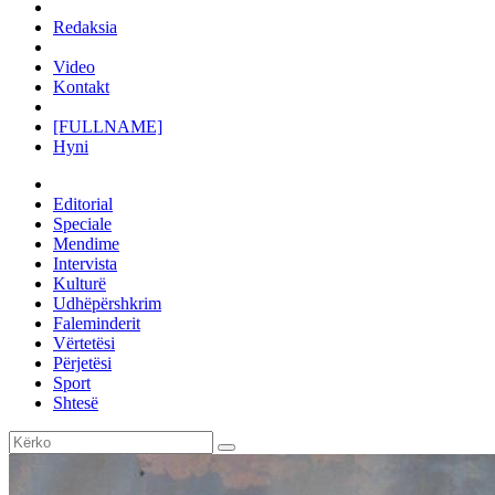
Redaksia
Video
Kontakt
[FULLNAME]
Hyni
Editorial
Speciale
Mendime
Intervista
Kulturë
Udhëpërshkrim
Faleminderit
Vërtetësi
Përjetësi
Sport
Shtesë