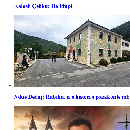
Kalosh Çeliku: Halldupi
Ndue Dedaj: Rubiku, një histori e pazakontë mb