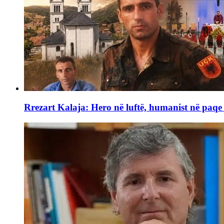
Rrezart Kalaja: Hero në luftë, humanist në paq