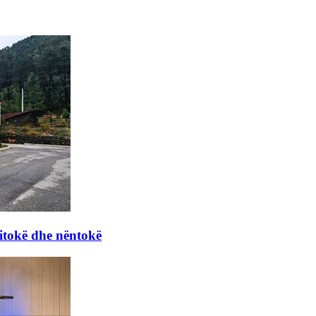
itokë dhe nëntokë