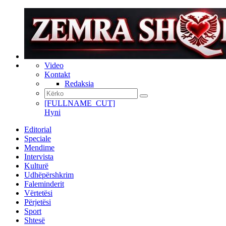
Video
Kontakt
Redaksia
[FULLNAME_CUT]
Hyni
Editorial
Speciale
Mendime
Intervista
Kulturë
Udhëpërshkrim
Faleminderit
Vërtetësi
Përjetësi
Sport
Shtesë