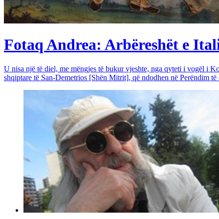
Fotaq Andrea: Arbëreshët e Itali
U nisa një të diel, me mëngjes të bukur vjeshte, nga qyteti i vogël i Ko
shqiptare të San-Demetrios [Shën Mitrit], që ndodhen në Perëndim të qy