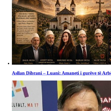
Asllan Dibrani – Luani: Amaneti i gurëve të Arbë