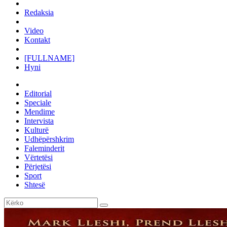
Redaksia
Video
Kontakt
[FULLNAME]
Hyni
Editorial
Speciale
Mendime
Intervista
Kulturë
Udhëpërshkrim
Faleminderit
Vërtetësi
Përjetësi
Sport
Shtesë