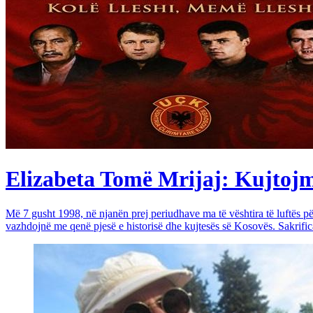
Elizabeta Tomë Mrijaj: Kujtojmë 
Më 7 gusht 1998, në njanën prej periudhave ma të vështira të luftës 
vazhdojnë me qenë pjesë e historisë dhe kujtesës së Kosovës. Sakrific