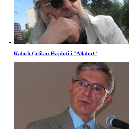
Kalosh Çeliku: Hajduti i “Allahut”