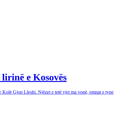
 lirinë e Kosovës
e Kolë Gjon Lleshi. Njëzet e tetë vjet ma vonë, emnat e tyne