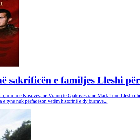
sakrificën e familjes Lleshi për
për çlirimin e Kosovës, në Vraniq të Gjakovës ranë Mark Tunë Lleshi dh
a e tyne nuk përfaqëson vetëm historinë e dy burrave...