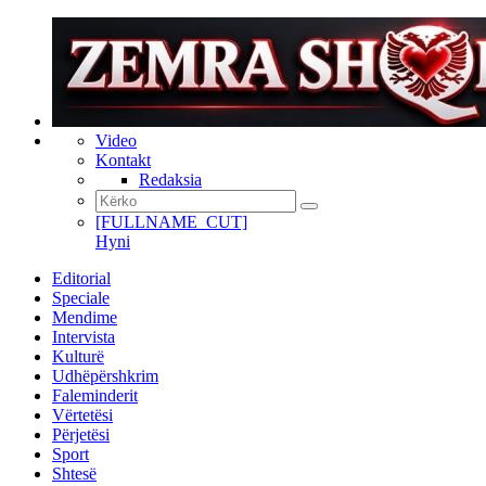
Video
Kontakt
Redaksia
[FULLNAME_CUT]
Hyni
Editorial
Speciale
Mendime
Intervista
Kulturë
Udhëpërshkrim
Faleminderit
Vërtetësi
Përjetësi
Sport
Shtesë