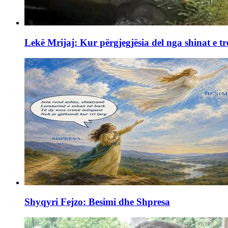
Lekë Mrijaj: Kur përgjegjësia del nga shinat e tr
Shyqyri Fejzo: Besimi dhe Shpresa