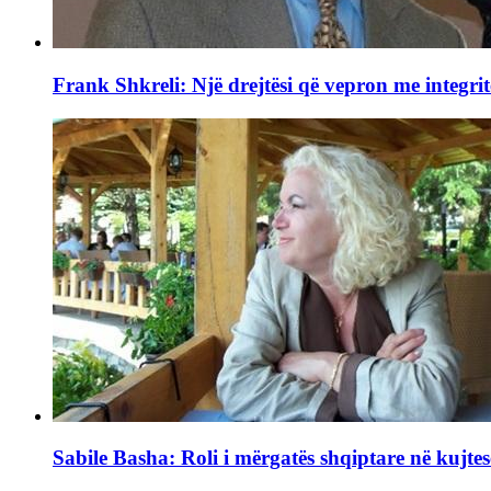
Frank Shkreli: Një drejtësi që vepron me integrit
Sabile Basha: Roli i mërgatës shqiptare në kujtes