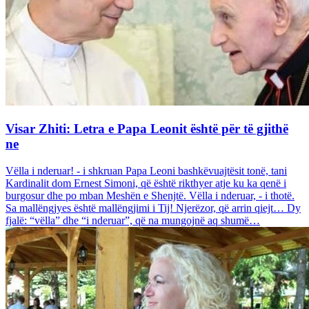
Visar Zhiti: Letra e Papa Leonit është për të gjithë
ne
Vëlla i nderuar! - i shkruan Papa Leoni bashkëvuajtësit tonë, tani
Kardinalit dom Ernest Simoni, që është rikthyer atje ku ka qenë i
burgosur dhe po mban Meshën e Shenjtë. Vëlla i nderuar, - i thotë.
Sa mallëngjyes është mallëngjimi i Tij! Njerëzor, që arrin qiejt… Dy
fjalë: “vëlla” dhe “i nderuar”, që na mungojnë aq shumë…