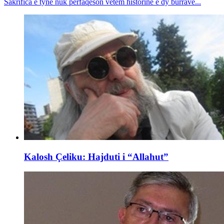
Sakrifica e tyne nuk përfaqëson vetëm historinë e dy burrave...
Kalosh Çeliku: Hajduti i “Allahut”