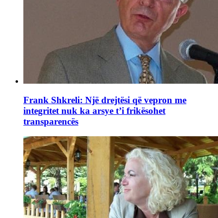
Frank Shkreli: Një drejtësi që vepron me
integritet nuk ka arsye t’i frikësohet
transparencës