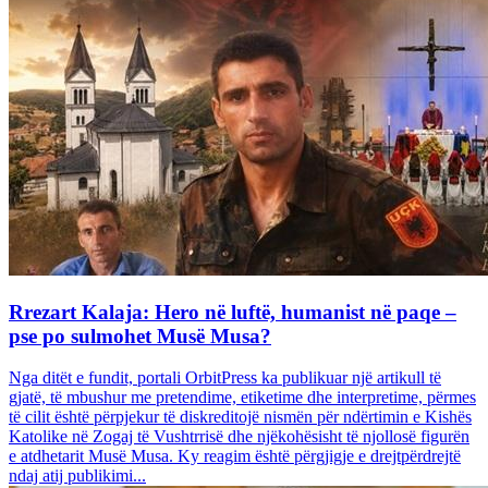
Rrezart Kalaja: Hero në luftë, humanist në paqe –
pse po sulmohet Musë Musa?
Nga ditët e fundit, portali OrbitPress ka publikuar një artikull të
gjatë, të mbushur me pretendime, etiketime dhe interpretime, përmes
të cilit është përpjekur të diskreditojë nismën për ndërtimin e Kishës
Katolike në Zogaj të Vushtrrisë dhe njëkohësisht të njollosë figurën
e atdhetarit Musë Musa. Ky reagim është përgjigje e drejtpërdrejtë
ndaj atij publikimi...