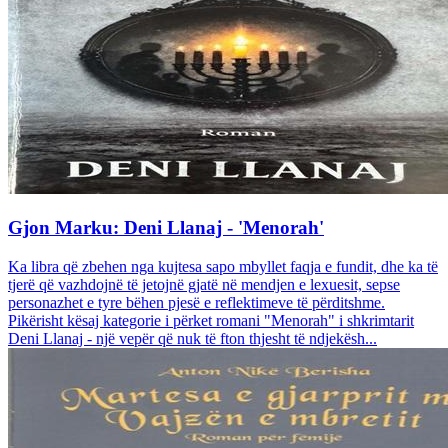
Gjon Marku: Deni Llanaj - 'Menorah'
Ka libra që zbehen nga kujtesa sapo mbyllet faqja e fundit, dhe ka të
tjerë që vazhdojnë të jetojnë gjatë në mendjen e lexuesit, sepse
personazhet e tyre bëhen pjesë e reflektimeve të përditshme.
Pikërisht kësaj kategorie i përket romani "Menorah" i shkrimtarit
Deni Llanaj - një vepër që nuk të fton thjesht të ndjekësh...