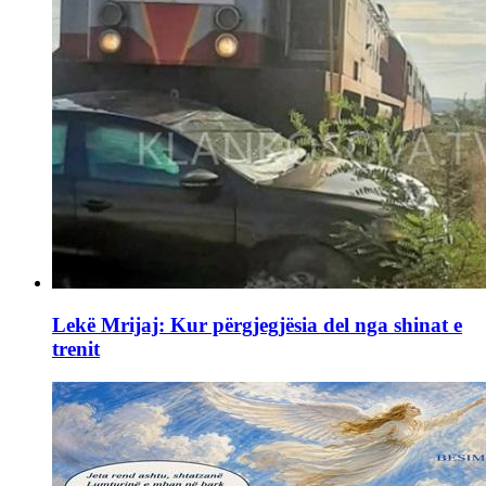
Lekë Mrijaj: Kur përgjegjësia del nga shinat e
trenit