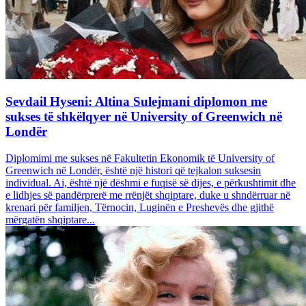
Sevdail Hyseni: Altina Sulejmani diplomon me
sukses të shkëlqyer në University of Greenwich në
Londër
Diplomimi me sukses në Fakultetin Ekonomik të University of
Greenwich në Londër, është një histori që tejkalon suksesin
individual. Ai, është një dëshmi e fuqisë së dijes, e përkushtimit dhe
e lidhjes së pandërprerë me rrënjët shqiptare, duke u shndërruar në
krenari për familjen, Tërnocin, Luginën e Preshevës dhe gjithë
mërgatën shqiptare...