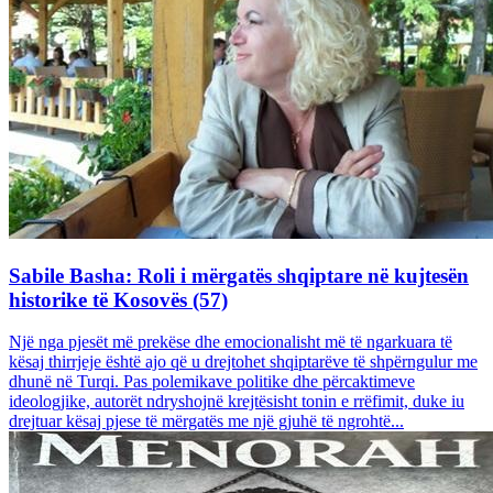
Sabile Basha: Roli i mërgatës shqiptare në kujtesën
historike të Kosovës (57)
Një nga pjesët më prekëse dhe emocionalisht më të ngarkuara të
kësaj thirrjeje është ajo që u drejtohet shqiptarëve të shpërngulur me
dhunë në Turqi. Pas polemikave politike dhe përcaktimeve
ideologjike, autorët ndryshojnë krejtësisht tonin e rrëfimit, duke iu
drejtuar kësaj pjese të mërgatës me një gjuhë të ngrohtë...