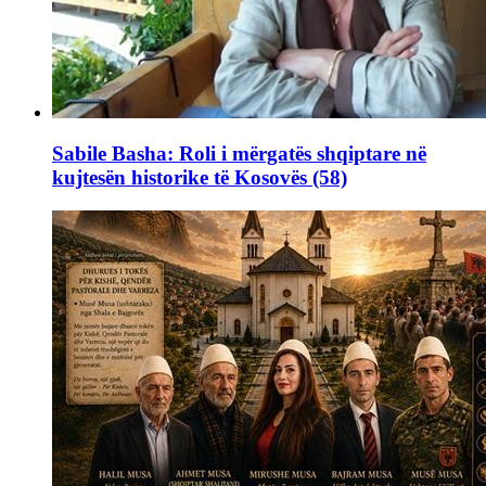
Sabile Basha: Roli i mërgatës shqiptare në
kujtesën historike të Kosovës (58)