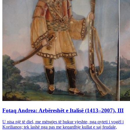
Fotaq Andrea: Arbëreshët e Italisë (1413–2007), III
U nisa një të diel, me mëngjes të bukur vjeshte, nga qyteti i vogël i
Korilianos; tek lashë nga pas me keqardhje kullat e saj feudale,