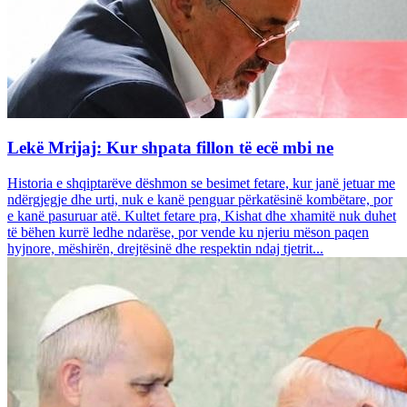
Lekë Mrijaj: Kur shpata fillon të ecë mbi ne
Historia e shqiptarëve dëshmon se besimet fetare, kur janë jetuar me
ndërgjegje dhe urti, nuk e kanë penguar përkatësinë kombëtare, por
e kanë pasuruar atë. Kultet fetare pra, Kishat dhe xhamitë nuk duhet
të bëhen kurrë ledhe ndarëse, por vende ku njeriu mëson paqen
hyjnore, mëshirën, drejtësinë dhe respektin ndaj tjetrit...