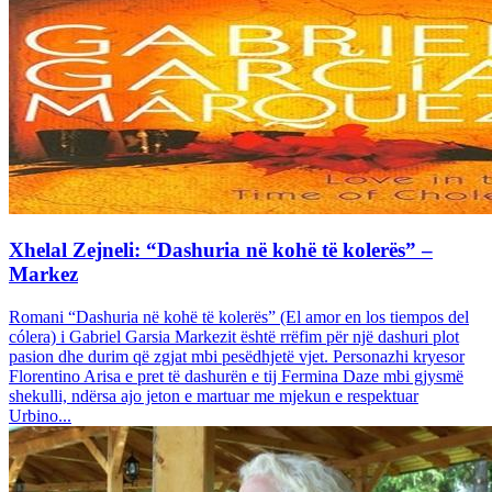
Xhelal Zejneli: “Dashuria në kohë të kolerës” –
Markez
Romani “Dashuria në kohë të kolerës” (El amor en los tiempos del
cólera) i Gabriel Garsia Markezit është rrëfim për një dashuri plot
pasion dhe durim që zgjat mbi pesëdhjetë vjet. Personazhi kryesor
Florentino Arisa e pret të dashurën e tij Fermina Daze mbi gjysmë
shekulli, ndërsa ajo jeton e martuar me mjekun e respektuar
Urbino...