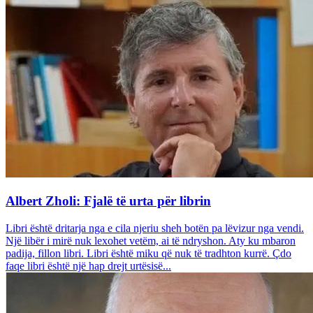
Albert Zholi: Fjalë të urta për librin
Libri është dritarja nga e cila njeriu sheh botën pa lëvizur nga vendi.
Një libër i mirë nuk lexohet vetëm, ai të ndryshon. Aty ku mbaron
padija, fillon libri. Libri është miku që nuk të tradhton kurrë. Çdo
faqe libri është një hap drejt urtësisë...