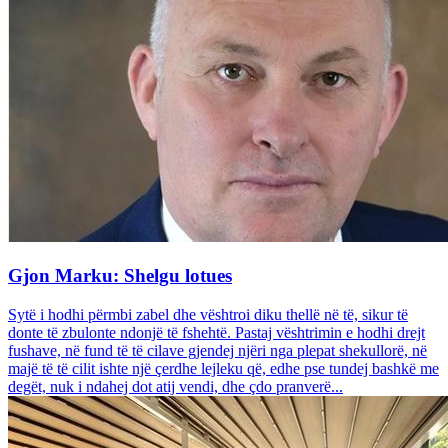
Gjon Marku: Shelgu lotues
Sytë i hodhi përmbi zabel dhe vështroi diku thellë në të, sikur të
donte të zbulonte ndonjë të fshehtë. Pastaj vështrimin e hodhi drejt
fushave, në fund të të cilave gjendej njëri nga plepat shekullorë, në
majë të të cilit ishte një çerdhe lejleku që, edhe pse tundej bashkë me
degët, nuk i ndahej dot atij vendi, dhe çdo pranverë...