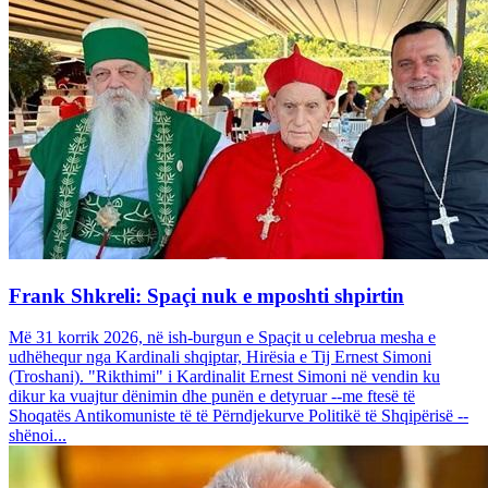
Frank Shkreli: Spaçi nuk e mposhti shpirtin
Më 31 korrik 2026, në ish-burgun e Spaçit u celebrua mesha e
udhëhequr nga Kardinali shqiptar, Hirësia e Tij Ernest Simoni
(Troshani). "Rikthimi" i Kardinalit Ernest Simoni në vendin ku
dikur ka vuajtur dënimin dhe punën e detyruar --me ftesë të
Shoqatës Antikomuniste të të Përndjekurve Politikë të Shqipërisë --
shënoi...