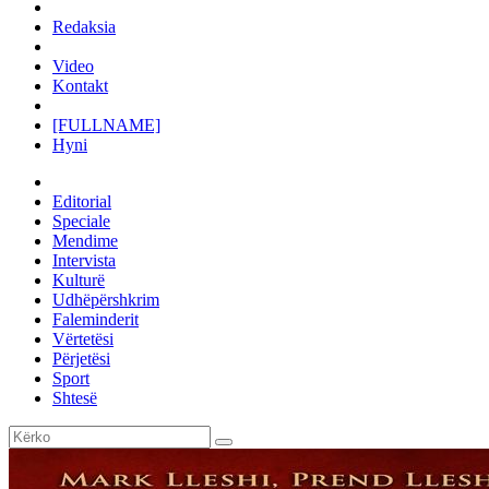
Redaksia
Video
Kontakt
[FULLNAME]
Hyni
Editorial
Speciale
Mendime
Intervista
Kulturë
Udhëpërshkrim
Faleminderit
Vërtetësi
Përjetësi
Sport
Shtesë