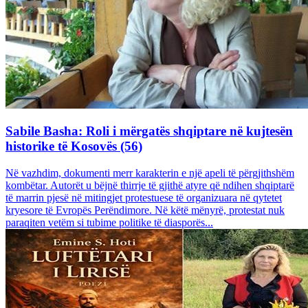
Sabile Basha: Roli i mërgatës shqiptare në kujtesën
historike të Kosovës (56)
Në vazhdim, dokumenti merr karakterin e një apeli të përgjithshëm
kombëtar. Autorët u bëjnë thirrje të gjithë atyre që ndihen shqiptarë
të marrin pjesë në mitingjet protestuese të organizuara në qytetet
kryesore të Evropës Perëndimore. Në këtë mënyrë, protestat nuk
paraqiten vetëm si tubime politike të diasporës...