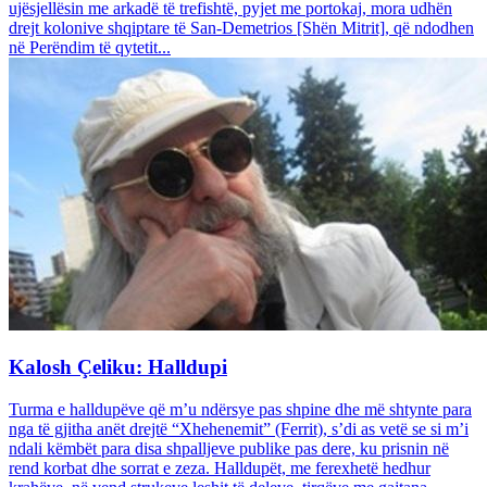
ujësjellësin me arkadë të trefishtë, pyjet me portokaj, mora udhën
drejt kolonive shqiptare të San-Demetrios [Shën Mitrit], që ndodhen
në Perëndim të qytetit...
Kalosh Çeliku: Halldupi
Turma e halldupëve që m’u ndërsye pas shpine dhe më shtynte para
nga të gjitha anët drejtë “Xhehenemit” (Ferrit), s’di as vetë se si m’i
ndali këmbët para disa shpalljeve publike pas dere, ku prisnin në
rend korbat dhe sorrat e zeza. Halldupët, me ferexhetë hedhur