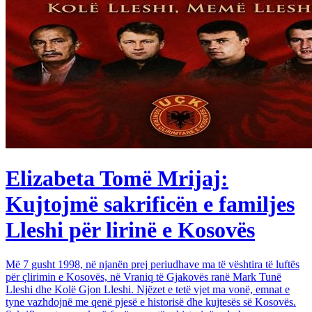
Elizabeta Tomë Mrijaj:
Kujtojmë sakrificën e familjes
Lleshi për lirinë e Kosovës
Më 7 gusht 1998, në njanën prej periudhave ma të vështira të luftës
për çlirimin e Kosovës, në Vraniq të Gjakovës ranë Mark Tunë
Lleshi dhe Kolë Gjon Lleshi. Njëzet e tetë vjet ma vonë, emnat e
tyne vazhdojnë me qenë pjesë e historisë dhe kujtesës së Kosovës.