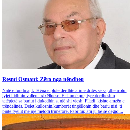
Resmi Osmani: Zëra nga nëndheu
Natë e fundmajit. Hëna e plotë derdhte arin e dritës së saj dhe rrotul
lyjet hidhnin vallen xixëlluese. E shumë prej tyre derdheshin
tatëpjetë sa bariut i dukedhin si një shi yjesh. Flladi kishte amzën e
trëndelinës. Delet kullosnin,kumborët tingëllonin dhe bariu nisi ti
binte fyellit me një melodi trimërore. Papritur, atij ju bë se dëgjoi...