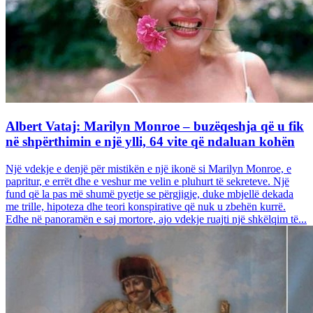
Albert Vataj: Marilyn Monroe – buzëqeshja që u fik
në shpërthimin e një ylli, 64 vite që ndaluan kohën
Një vdekje e denjë për mistikën e një ikonë si Marilyn Monroe, e
papritur, e errët dhe e veshur me velin e pluhurt të sekreteve. Një
fund që la pas më shumë pyetje se përgjigje, duke mbjellë dekada
me trille, hipoteza dhe teori konspirative që nuk u zbehën kurrë.
Edhe në panoramën e saj mortore, ajo vdekje ruajti një shkëlqim të...