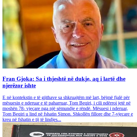
Fran Gjoka: Sa i thjeshtë në dukje, aq i lartë dhe
njerëzor ishte
E në kontekstin e të gjithave sa shkruajtëm më lart, bëjmë fjalë për
mësuesin e nderuar e të paharruar, Tom Beqiri, i cili ndërroi jetë në
moshën 78- vjeçare nga një sëmundje e rëndë. Mësuesi i nderuar,
Tom Beqiri u lind në fshatin Simon. Shkollën fillore dhe 7-vjeçare e
kreu në fshatin e tij të lindjes...