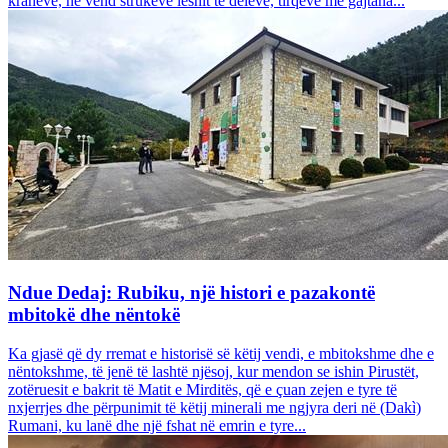
krahëve, në vend strukeve leshit të deleve, tirqëve me gajtana...
Ndue Dedaj: Rubiku, një histori e pazakontë
mbitokë dhe nëntokë
Ka gjasë që dy rremat e historisë së këtij vendi, e mbitokshme dhe e
nëntokshme, të jenë të lashtë njësoj, kur mendon se ishin Pirustët,
zotëruesit e bakrit të Matit e Mirditës, që e çuan zejen e tyre të
nxjerrjes dhe përpunimit të këtij minerali me ngjyra deri në (Dakì)
Rumani, ku lanë dhe një fshat në emrin e tyre...