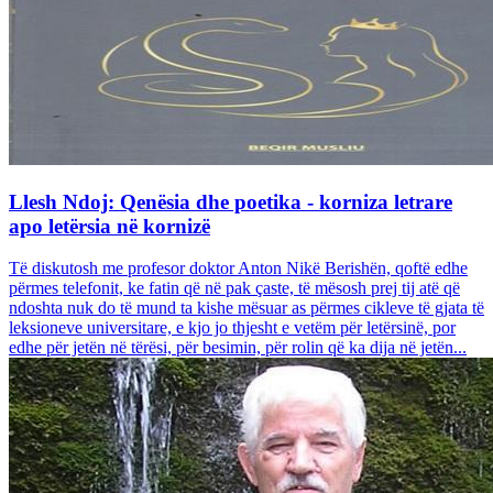
Llesh Ndoj: Qenësia dhe poetika - korniza letrare
apo letërsia në kornizë
Të diskutosh me profesor doktor Anton Nikë Berishën, qoftë edhe
përmes telefonit, ke fatin që në pak çaste, të mësosh prej tij atë që
ndoshta nuk do të mund ta kishe mësuar as përmes cikleve të gjata të
leksioneve universitare, e kjo jo thjesht e vetëm për letërsinë, por
edhe për jetën në tërësi, për besimin, për rolin që ka dija në jetën...