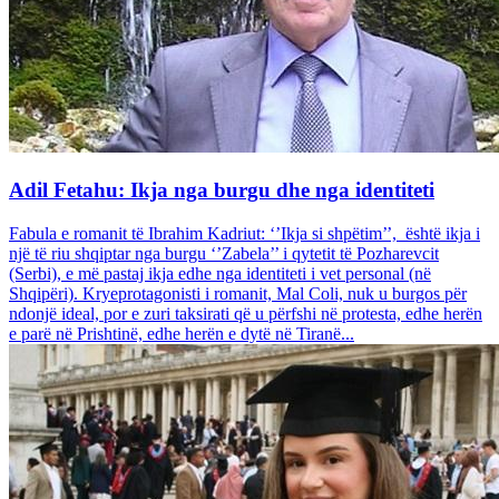
Adil Fetahu: Ikja nga burgu dhe nga identiteti
Fabula e romanit të Ibrahim Kadriut: ‘’Ikja si shpëtim’’, është ikja i
një të riu shqiptar nga burgu ‘’Zabela’’ i qytetit të Pozharevcit
(Serbi), e më pastaj ikja edhe nga identiteti i vet personal (në
Shqipëri). Kryeprotagonisti i romanit, Mal Coli, nuk u burgos për
ndonjë ideal, por e zuri taksirati që u përfshi në protesta, edhe herën
e parë në Prishtinë, edhe herën e dytë në Tiranë...