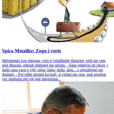
Spica Metalike: Zogu i verës
Mërgimtari zog shtegtar, vjen n’vendlindje fluturim; sjell me vete
plot dhurata, mbush shtëpinë me gëzim. - Sapo mbërrin në oborr, i
dalin para varg e vijë: nëna, baba, halla, daja... e përqafojnë me
dashuri. - Por edhe gëzimi ka kufi, si vizitat me orar; nuk mjafton
veç dashuria për një jetë mërgimtar...