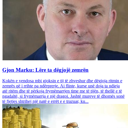
Gjon Marku: Lëre ta dëgjojë zemrën
Kokën e vendosa mbi gjoksin e tij të zhveshur dhe dëgjoja ritmin e
zemrës që i rrihte pa ndërprerje. Ai flinte, kurse unë doja ta ndieja
atë ritëm dhe të përkoja frymëmarrjen time me të tijën, të thellë e të
ngadaltë, si frymëmarrja e një dragoi. Jashtë mureve të dhomës sonë
të fjetjes shtrihej një natë e errët e e trazuar, ku...