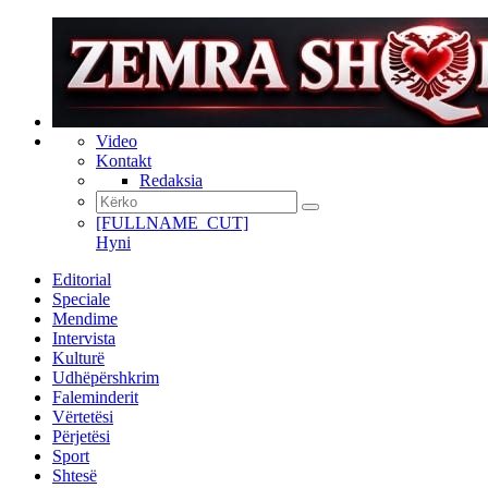
Video
Kontakt
Redaksia
[FULLNAME_CUT]
Hyni
Editorial
Speciale
Mendime
Intervista
Kulturë
Udhëpërshkrim
Faleminderit
Vërtetësi
Përjetësi
Sport
Shtesë