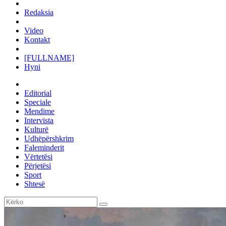
Redaksia
Video
Kontakt
[FULLNAME]
Hyni
Editorial
Speciale
Mendime
Intervista
Kulturë
Udhëpërshkrim
Faleminderit
Vërtetësi
Përjetësi
Sport
Shtesë