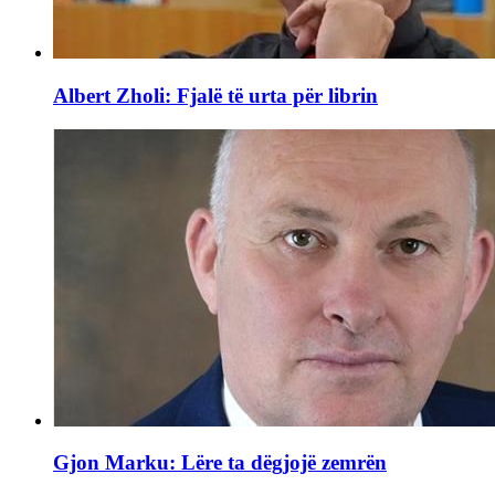
Albert Zholi: Fjalë të urta për librin
Gjon Marku: Lëre ta dëgjojë zemrën