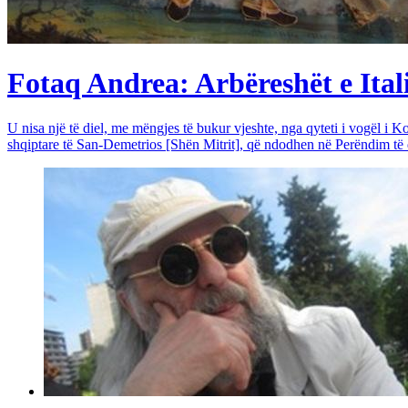
Fotaq Andrea: Arbëreshët e Itali
U nisa një të diel, me mëngjes të bukur vjeshte, nga qyteti i vogël i Ko
shqiptare të San-Demetrios [Shën Mitrit], që ndodhen në Perëndim të qy