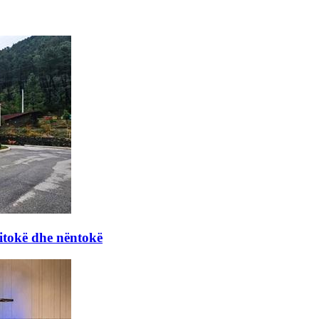
itokë dhe nëntokë