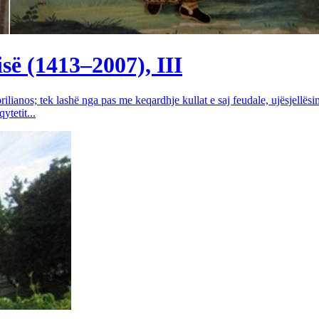
së (1413–2007), III
rilianos; tek lashë nga pas me keqardhje kullat e saj feudale, ujësjellës
tetit...