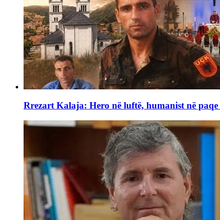
Rrezart Kalaja: Hero në luftë, humanist në paq