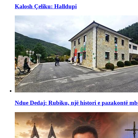
Kalosh Çeliku: Halldupi
Ndue Dedaj: Rubiku, një histori e pazakontë mb