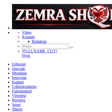
Video
Kontakt
Redaksia
[FULLNAME_CUT]
Hyni
Editorial
Speciale
Mendime
Intervista
Kulturë
Udhëpërshkrim
Faleminderit
Vërtetësi
Përjetësi
Sport
Shtesë