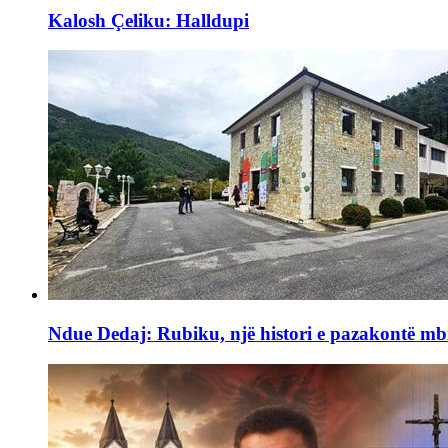
Kalosh Çeliku: Halldupi
Ndue Dedaj: Rubiku, një histori e pazakontë mb