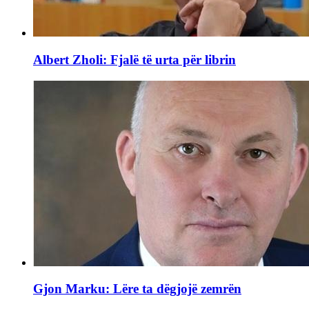
Albert Zholi: Fjalë të urta për librin
Gjon Marku: Lëre ta dëgjojë zemrën