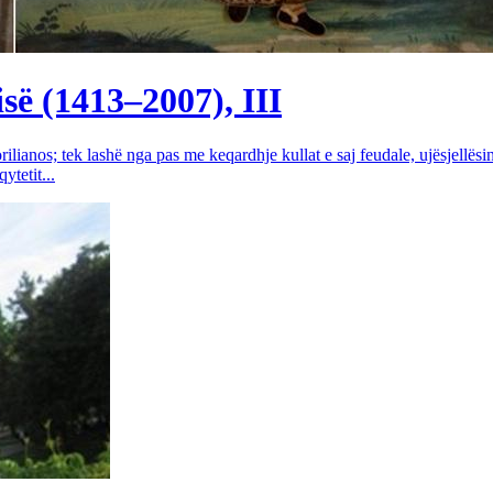
së (1413–2007), III
rilianos; tek lashë nga pas me keqardhje kullat e saj feudale, ujësjellës
tetit...