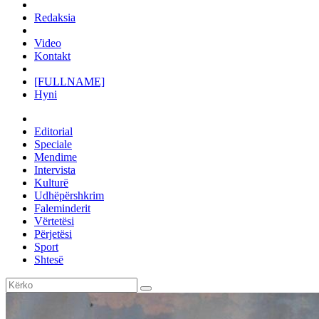
Redaksia
Video
Kontakt
[FULLNAME]
Hyni
Editorial
Speciale
Mendime
Intervista
Kulturë
Udhëpërshkrim
Faleminderit
Vërtetësi
Përjetësi
Sport
Shtesë