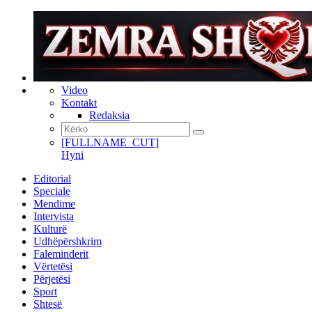
Video
Kontakt
Redaksia
[FULLNAME_CUT]
Hyni
Editorial
Speciale
Mendime
Intervista
Kulturë
Udhëpërshkrim
Faleminderit
Vërtetësi
Përjetësi
Sport
Shtesë