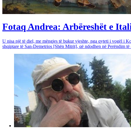
Fotaq Andrea: Arbëreshët e Itali
U nisa një të diel, me mëngjes të bukur vjeshte, nga qyteti i vogël i Ko
shqiptare të San-Demetrios [Shën Mitrit], që ndodhen në Perëndim të qy