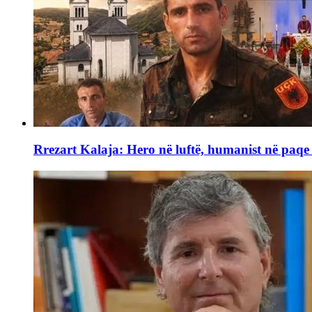
Rrezart Kalaja: Hero në luftë, humanist në paq