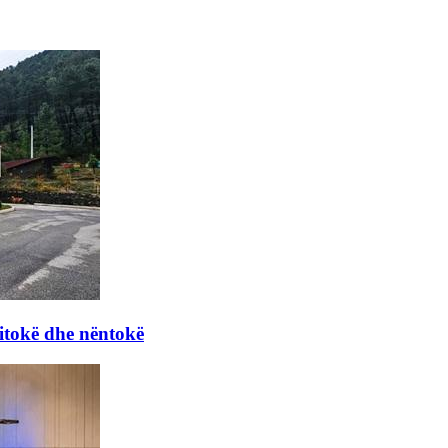
itokë dhe nëntokë