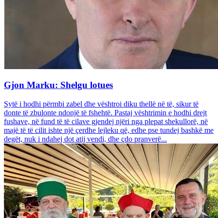
Gjon Marku: Shelgu lotues
Sytë i hodhi përmbi zabel dhe vështroi diku thellë në të, sikur të
donte të zbulonte ndonjë të fshehtë. Pastaj vështrimin e hodhi drejt
fushave, në fund të të cilave gjendej njëri nga plepat shekullorë, në
majë të të cilit ishte një çerdhe lejleku që, edhe pse tundej bashkë me
degët, nuk i ndahej dot atij vendi, dhe çdo pranverë...