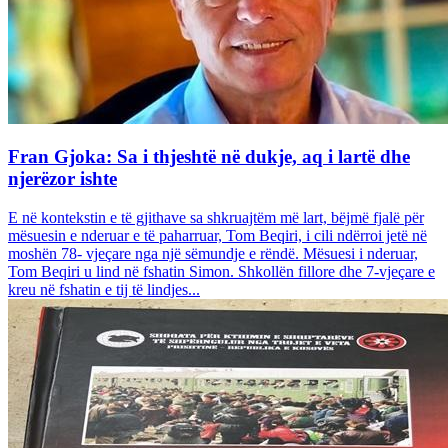
Fran Gjoka: Sa i thjeshtë në dukje, aq i lartë dhe
njerëzor ishte
E në kontekstin e të gjithave sa shkruajtëm më lart, bëjmë fjalë për
mësuesin e nderuar e të paharruar, Tom Beqiri, i cili ndërroi jetë në
moshën 78- vjeçare nga një sëmundje e rëndë. Mësuesi i nderuar,
Tom Beqiri u lind në fshatin Simon. Shkollën fillore dhe 7-vjeçare e
kreu në fshatin e tij të lindjes...