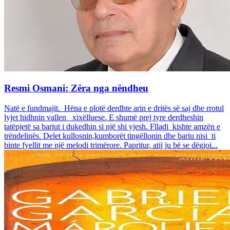
Resmi Osmani: Zëra nga nëndheu
Natë e fundmajit. Hëna e plotë derdhte arin e dritës së saj dhe rrotul
lyjet hidhnin vallen xixëlluese. E shumë prej tyre derdheshin
tatëpjetë sa bariut i dukedhin si një shi yjesh. Flladi kishte amzën e
trëndelinës. Delet kullosnin,kumborët tingëllonin dhe bariu nisi ti
binte fyellit me një melodi trimërore. Papritur, atij ju bë se dëgjoi...