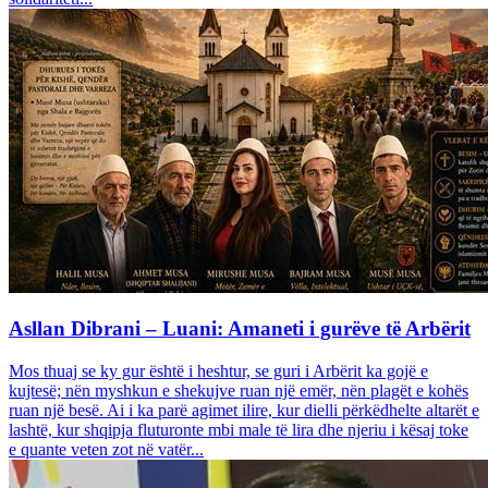
Asllan Dibrani – Luani: Amaneti i gurëve të Arbërit
Mos thuaj se ky gur është i heshtur, se guri i Arbërit ka gojë e
kujtesë; nën myshkun e shekujve ruan një emër, nën plagët e kohës
ruan një besë. Ai i ka parë agimet ilire, kur dielli përkëdhelte altarët e
lashtë, kur shqipja fluturonte mbi male të lira dhe njeriu i kësaj toke
e quante veten zot në vatër...