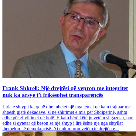
Frank Shkreli: Një drejtësi që vepron me integritet
nuk ka arsye t’i frikësohet transparencës
Liria e shtypit ka qenë dhe mbetet një nga temat që kam trajtuar më
shpesh gjatë dekadave, si në shkrimet e mia për Shqipërinë, ashtu
edhe për zhvillimet në botë. E kam bërë këtë jo vetëm si gazetar, por
edhe si qytetar që beson se një shtyp i lirë është një nga shtyllat
themelore të demokracisë. Ai nuk mbron vetëm të drejtën e...