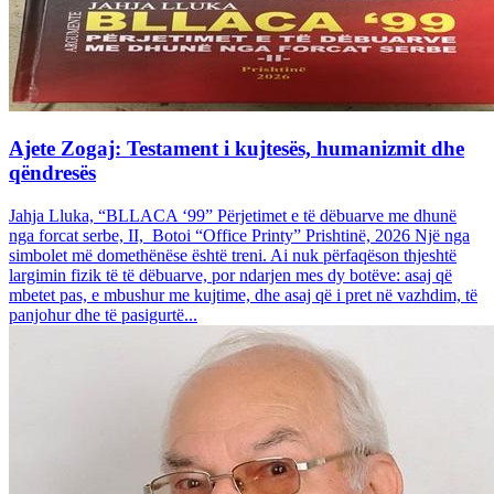
Ajete Zogaj: Testament i kujtesës, humanizmit dhe
qëndresës
Jahja Lluka, “BLLACA ‘99” Përjetimet e të dëbuarve me dhunë
nga forcat serbe, II, Botoi “Office Printy” Prishtinë, 2026 Një nga
simbolet më domethënëse është treni. Ai nuk përfaqëson thjeshtë
largimin fizik të të dëbuarve, por ndarjen mes dy botëve: asaj që
mbetet pas, e mbushur me kujtime, dhe asaj që i pret në vazhdim, të
panjohur dhe të pasigurtë...