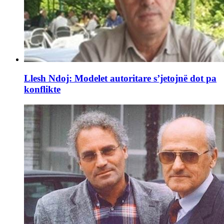
Llesh Ndoj: Modelet autoritare s’jetojnë dot pa
konflikte