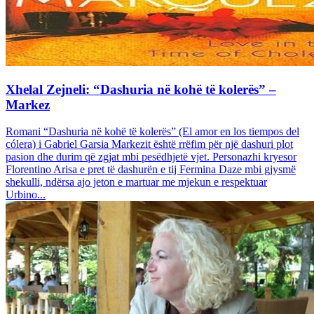
Xhelal Zejneli: “Dashuria në kohë të kolerës” –
Markez
Romani “Dashuria në kohë të kolerës” (El amor en los tiempos del
cólera) i Gabriel Garsia Markezit është rrëfim për një dashuri plot
pasion dhe durim që zgjat mbi pesëdhjetë vjet. Personazhi kryesor
Florentino Arisa e pret të dashurën e tij Fermina Daze mbi gjysmë
shekulli, ndërsa ajo jeton e martuar me mjekun e respektuar
Urbino...