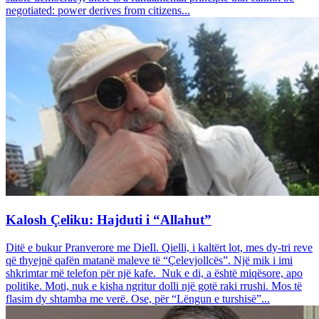
negotiated: power derives from citizens...
Kalosh Çeliku: Hajduti i “Allahut”
Ditë e bukur Pranverore me DieIl. Qielli, i kaltërt lot, mes dy-tri reve
që thyejnë qafën matanë maleve të “Çelevjollcës”. Një mik i imi
shkrimtar më telefon për një kafe. Nuk e di, a është miqësore, apo
politike. Moti, nuk e kisha ngritur dolli një gotë raki rrushi. Mos të
flasim dy shtamba me verë. Ose, për “Lëngun e turshisë”...