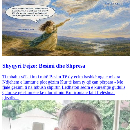
Shyqyri Fejzo: Besimi dhe Shpresa
Ti mbahu vëllai im i mirë Besim Të dy ecim bashkë nga e mbara
Ndjehem e lumtur e plot gëzim Kur të kam ty që çan përpara - Me
fjalë gëzimi ti na mbush shpirtin Ledhaton sedra e kureshtje gudulis
Ç'far ke që shumë e ke ulur ritmin Kur ironia e fatit frelëshuar
gjezdis...