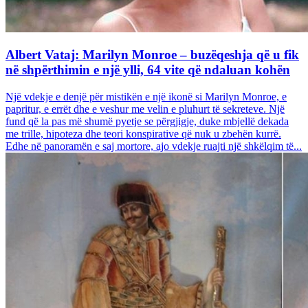
Albert Vataj: Marilyn Monroe – buzëqeshja që u fik
në shpërthimin e një ylli, 64 vite që ndaluan kohën
Një vdekje e denjë për mistikën e një ikonë si Marilyn Monroe, e
papritur, e errët dhe e veshur me velin e pluhurt të sekreteve. Një
fund që la pas më shumë pyetje se përgjigje, duke mbjellë dekada
me trille, hipoteza dhe teori konspirative që nuk u zbehën kurrë.
Edhe në panoramën e saj mortore, ajo vdekje ruajti një shkëlqim të...