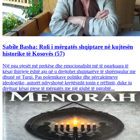
Sabile Basha: Roli i mërgatës shqiptare në kujtesën
historike të Kosovës (57)
Një nga pjesët më prekëse dhe emocionalisht më të ngarkuara të
kësaj thirrjeje është ajo që u drejtohet shqiptarëve të shpërngulur me
dhunë në Turqi. Pas polemikave politike dhe përcaktimeve
ideologjike, autorët ndryshojnë krejtësisht tonin e rrëfimit, duke iu
drejtuar kësaj pjese të mërgatës me një gjuhë të ngrohtë...