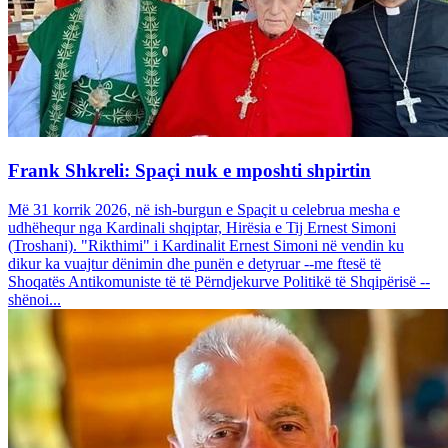
Frank Shkreli: Spaçi nuk e mposhti shpirtin
Më 31 korrik 2026, në ish-burgun e Spaçit u celebrua mesha e
udhëhequr nga Kardinali shqiptar, Hirësia e Tij Ernest Simoni
(Troshani). "Rikthimi" i Kardinalit Ernest Simoni në vendin ku
dikur ka vuajtur dënimin dhe punën e detyruar --me ftesë të
Shoqatës Antikomuniste të të Përndjekurve Politikë të Shqipërisë --
shënoi...