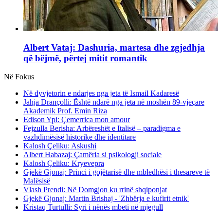
Albert Vataj: Dashuria, martesa dhe zgjedhja
që bëjmë, përtej mitit romantik
Në Fokus
Në dyvjetorin e ndarjes nga jeta të Ismail Kadaresë
Jahja Drançolli: Është ndarë nga jeta në moshën 89-vjeçare
Akademik Prof. Emin Riza
Edison Ypi: Çemerrica mon amour
Fejzulla Berisha: Arbëreshët e Italisë – paradigma e
vazhdimësisë historike dhe identitare
Kalosh Çeliku: Askushi
Albert Habazaj: Çamëria si psikologji sociale
Kalosh Çeliku: Kryevepra
Gjekë Gjonaj: Princi i gojëtarisë dhe mbledhësi i thesareve të
Malësisë
Vlash Prendi: Në Domgjon ku rrinë shqiponjat
Gjekë Gjonaj: Martin Brishaj - 'Zhbërja e kufirit etnik'
Kristaq Turtulli: Syri i nënës mbeti në mjegull