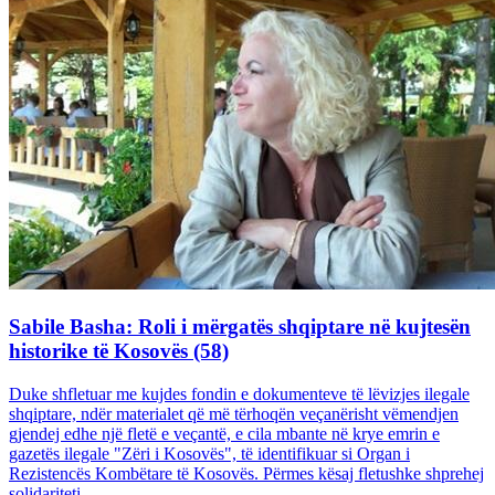
Sabile Basha: Roli i mërgatës shqiptare në kujtesën
historike të Kosovës (58)
Duke shfletuar me kujdes fondin e dokumenteve të lëvizjes ilegale
shqiptare, ndër materialet që më tërhoqën veçanërisht vëmendjen
gjendej edhe një fletë e veçantë, e cila mbante në krye emrin e
gazetës ilegale "Zëri i Kosovës", të identifikuar si Organ i
Rezistencës Kombëtare të Kosovës. Përmes kësaj fletushke shprehej
solidariteti...