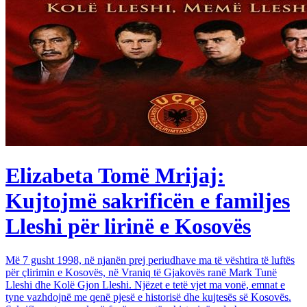
Elizabeta Tomë Mrijaj:
Kujtojmë sakrificën e familjes
Lleshi për lirinë e Kosovës
Më 7 gusht 1998, në njanën prej periudhave ma të vështira të luftës
për çlirimin e Kosovës, në Vraniq të Gjakovës ranë Mark Tunë
Lleshi dhe Kolë Gjon Lleshi. Njëzet e tetë vjet ma vonë, emnat e
tyne vazhdojnë me qenë pjesë e historisë dhe kujtesës së Kosovës.