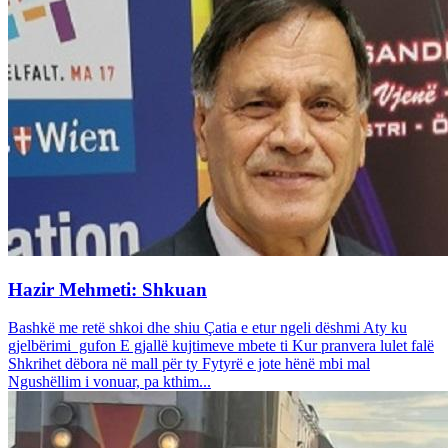
Hazir Mehmeti: Shkuan
Bashkë me retë shkoi dhe shiu Çatia e etur ngeli dëshmi Aty ku
gjelbërimi gufon E gjallë kujtimeve mbete ti Kur pranvera lulet falë
Shkrihet dëbora në mall për ty Fytyrë e jote hënë mbi mal
Ngushëllim i vonuar, pa kthim...