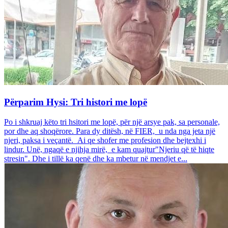
Përparim Hysi: Tri histori me lopë
Po i shkruaj këto tri hsitori me lopë, për një arsye pak, sa personale,
por dhe aq shoqërore. Para dy ditësh, në FIER, u nda nga jeta një
njeri, paksa i veçantë. Ai qe shofer me profesion dhe bejtexhi i
lindur. Unë, ngaqë e njihja mirë, e kam quajtur"Njeriu që të hiqte
stresin". Dhe i tillë ka qenë dhe ka mbetur në mendjet e...