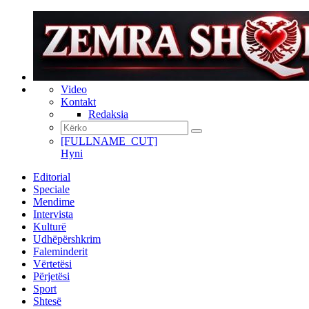
Video
Kontakt
Redaksia
[FULLNAME_CUT]
Hyni
Editorial
Speciale
Mendime
Intervista
Kulturë
Udhëpërshkrim
Faleminderit
Vërtetësi
Përjetësi
Sport
Shtesë