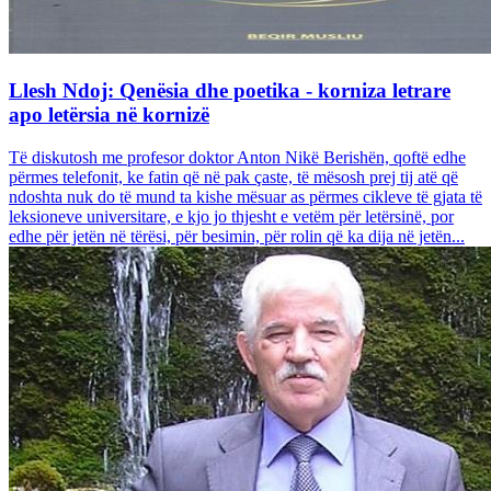
Llesh Ndoj: Qenësia dhe poetika - korniza letrare
apo letërsia në kornizë
Të diskutosh me profesor doktor Anton Nikë Berishën, qoftë edhe
përmes telefonit, ke fatin që në pak çaste, të mësosh prej tij atë që
ndoshta nuk do të mund ta kishe mësuar as përmes cikleve të gjata të
leksioneve universitare, e kjo jo thjesht e vetëm për letërsinë, por
edhe për jetën në tërësi, për besimin, për rolin që ka dija në jetën...