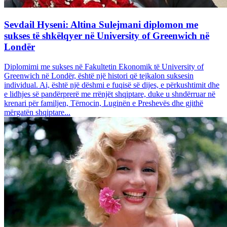
Sevdail Hyseni: Altina Sulejmani diplomon me
sukses të shkëlqyer në University of Greenwich në
Londër
Diplomimi me sukses në Fakultetin Ekonomik të University of
Greenwich në Londër, është një histori që tejkalon suksesin
individual. Ai, është një dëshmi e fuqisë së dijes, e përkushtimit dhe
e lidhjes së pandërprerë me rrënjët shqiptare, duke u shndërruar në
krenari për familjen, Tërnocin, Luginën e Preshevës dhe gjithë
mërgatën shqiptare...