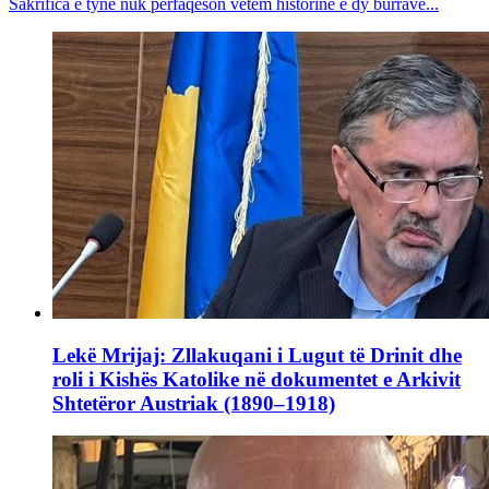
Sakrifica e tyne nuk përfaqëson vetëm historinë e dy burrave...
Lekë Mrijaj: Zllakuqani i Lugut të Drinit dhe
roli i Kishës Katolike në dokumentet e Arkivit
Shtetëror Austriak (1890–1918)