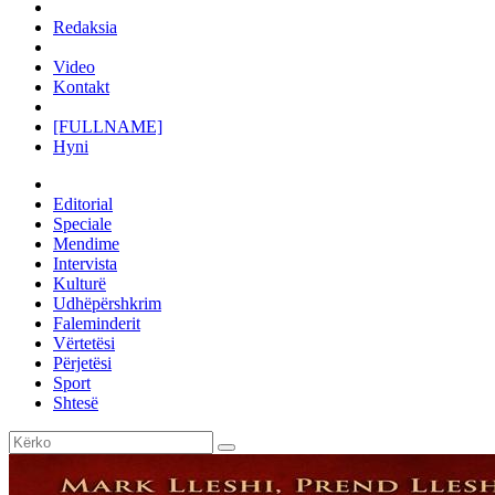
Redaksia
Video
Kontakt
[FULLNAME]
Hyni
Editorial
Speciale
Mendime
Intervista
Kulturë
Udhëpërshkrim
Faleminderit
Vërtetësi
Përjetësi
Sport
Shtesë