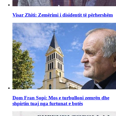
Visar Zhiti: Zemërimi i disidentit të përhershëm
Dom Fran Sopi: Mos e turbulloni zemrën dhe
shpirtin tuaj nga furtunat e botës