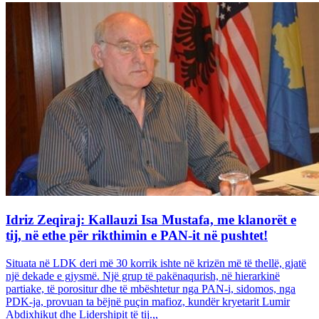
Idriz Zeqiraj: Kallauzi Isa Mustafa, me klanorët e
tij, në ethe për rikthimin e PAN-it në pushtet!
Situata në LDK deri më 30 korrik ishte në krizën më të thellë, gjatë
një dekade e gjysmë. Një grup të pakënaqurish, në hierarkinë
partiake, të porositur dhe të mbështetur nga PAN-i, sidomos, nga
PDK-ja, provuan ta bëjnë puçin mafioz, kundër kryetarit Lumir
Abdixhikut dhe Lidershipit të tij.,,