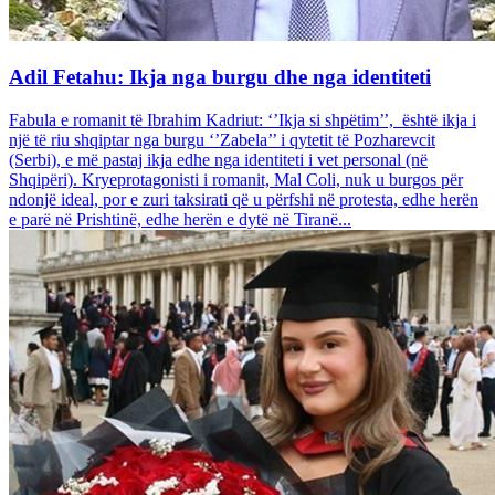
Adil Fetahu: Ikja nga burgu dhe nga identiteti
Fabula e romanit të Ibrahim Kadriut: ‘’Ikja si shpëtim’’, është ikja i
një të riu shqiptar nga burgu ‘’Zabela’’ i qytetit të Pozharevcit
(Serbi), e më pastaj ikja edhe nga identiteti i vet personal (në
Shqipëri). Kryeprotagonisti i romanit, Mal Coli, nuk u burgos për
ndonjë ideal, por e zuri taksirati që u përfshi në protesta, edhe herën
e parë në Prishtinë, edhe herën e dytë në Tiranë...