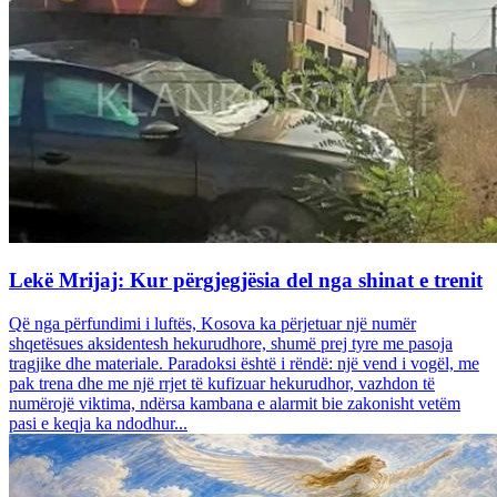
Lekë Mrijaj: Kur përgjegjësia del nga shinat e trenit
Që nga përfundimi i luftës, Kosova ka përjetuar një numër
shqetësues aksidentesh hekurudhore, shumë prej tyre me pasoja
tragjike dhe materiale. Paradoksi është i rëndë: një vend i vogël, me
pak trena dhe me një rrjet të kufizuar hekurudhor, vazhdon të
numërojë viktima, ndërsa kambana e alarmit bie zakonisht vetëm
pasi e keqja ka ndodhur...