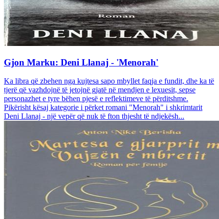
Gjon Marku: Deni Llanaj - 'Menorah'
Ka libra që zbehen nga kujtesa sapo mbyllet faqja e fundit, dhe ka të
tjerë që vazhdojnë të jetojnë gjatë në mendjen e lexuesit, sepse
personazhet e tyre bëhen pjesë e reflektimeve të përditshme.
Pikërisht kësaj kategorie i përket romani "Menorah" i shkrimtarit
Deni Llanaj - një vepër që nuk të fton thjesht të ndjekësh...