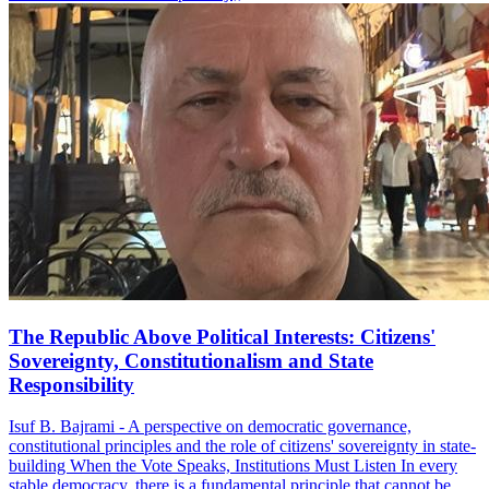
The Republic Above Political Interests: Citizens'
Sovereignty, Constitutionalism and State
Responsibility
Isuf B. Bajrami - A perspective on democratic governance,
constitutional principles and the role of citizens' sovereignty in state-
building When the Vote Speaks, Institutions Must Listen In every
stable democracy, there is a fundamental principle that cannot be