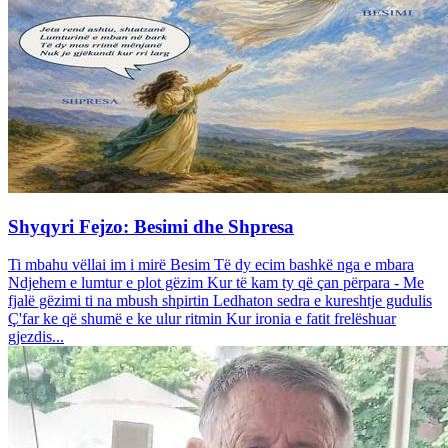
Shyqyri Fejzo: Besimi dhe Shpresa
Ti mbahu vëllai im i mirë Besim Të dy ecim bashkë nga e mbara
Ndjehem e lumtur e plot gëzim Kur të kam ty që çan përpara - Me
fjalë gëzimi ti na mbush shpirtin Ledhaton sedra e kureshtje gudulis
Ç'far ke që shumë e ke ulur ritmin Kur ironia e fatit frelëshuar
gjezdis...