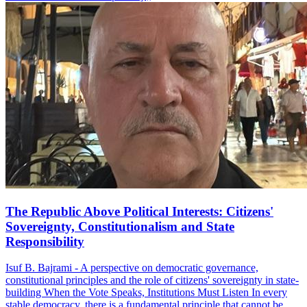
The Republic Above Political Interests: Citizens'
Sovereignty, Constitutionalism and State
Responsibility
Isuf B. Bajrami - A perspective on democratic governance,
constitutional principles and the role of citizens' sovereignty in state-
building When the Vote Speaks, Institutions Must Listen In every
stable democracy, there is a fundamental principle that cannot be