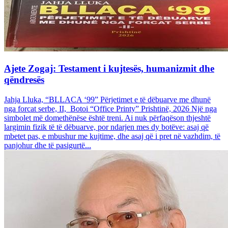
Ajete Zogaj: Testament i kujtesës, humanizmit dhe
qëndresës
Jahja Lluka, “BLLACA ‘99” Përjetimet e të dëbuarve me dhunë
nga forcat serbe, II, Botoi “Office Printy” Prishtinë, 2026 Një nga
simbolet më domethënëse është treni. Ai nuk përfaqëson thjeshtë
largimin fizik të të dëbuarve, por ndarjen mes dy botëve: asaj që
mbetet pas, e mbushur me kujtime, dhe asaj që i pret në vazhdim, të
panjohur dhe të pasigurtë...