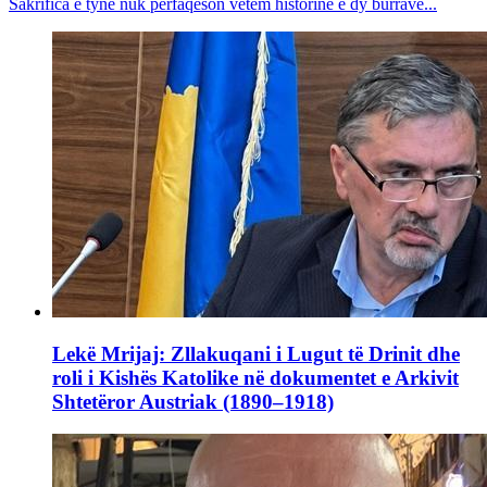
Sakrifica e tyne nuk përfaqëson vetëm historinë e dy burrave...
Lekë Mrijaj: Zllakuqani i Lugut të Drinit dhe
roli i Kishës Katolike në dokumentet e Arkivit
Shtetëror Austriak (1890–1918)