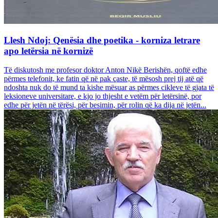
Llesh Ndoj: Qenësia dhe poetika - korniza letrare
apo letërsia në kornizë
Të diskutosh me profesor doktor Anton Nikë Berishën, qoftë edhe
përmes telefonit, ke fatin që në pak çaste, të mësosh prej tij atë që
ndoshta nuk do të mund ta kishe mësuar as përmes cikleve të gjata të
leksioneve universitare, e kjo jo thjesht e vetëm për letërsinë, por
edhe për jetën në tërësi, për besimin, për rolin që ka dija në jetën...