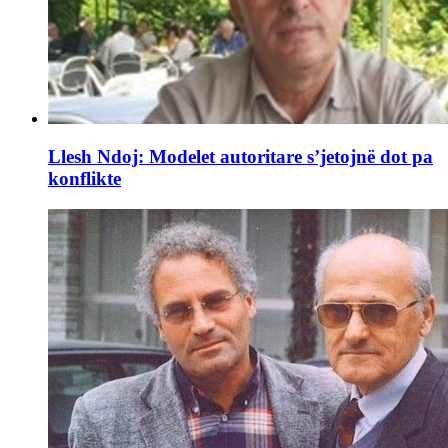
Llesh Ndoj: Modelet autoritare s’jetojnë dot pa
konflikte