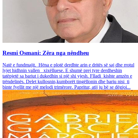
Resmi Osmani: Zëra nga nëndheu
Natë e fundmajit. Hëna e plotë derdhte arin e dritës së saj dhe rrotul
lyjet hidhnin vallen xixëlluese. E shumë prej tyre derdheshin
tatëpjetë sa bariut i dukedhin si një shi yjesh. Flladi kishte amzën e
trëndelinës. Delet kullosnin,kumborët tingëllonin dhe bariu nisi ti
binte fyellit me një melodi trimërore. Papritur, atij ju bë se dëgjoi...