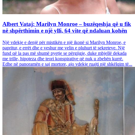
Albert Vataj: Marilyn Monroe – buzëqeshja që u fik
në shpërthimin e një ylli, 64 vite që ndaluan kohën
Një vdekje e denjë për mistikën e një ikonë si Marilyn Monroe, e
papritur, e errët dhe e veshur me velin e pluhurt të sekreteve. Një
fund që la pas më shumë pyetje se përgjigje, duke mbjellë dekada
me trille, hipoteza dhe teori konspirative që nuk u zbehën kurrë.
Edhe në panoramën e saj mortore, ajo vdekje ruajti një shkëlqim të...