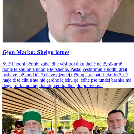
Gjon Marku: Shelgu lotues
Sytë i hodhi përmbi zabel dhe vështroi diku thellë në të, sikur të
donte të zbulonte ndonjë të fshehtë. Pastaj vështrimin e hodhi drejt
fushave, në fund të të cilave gjendej njëri nga plepat shekullorë, në
majë të të cilit ishte një çerdhe lejleku që, edhe pse tundej bashkë me
degët, nuk i ndahej dot atij vendi, dhe çdo pranverë...