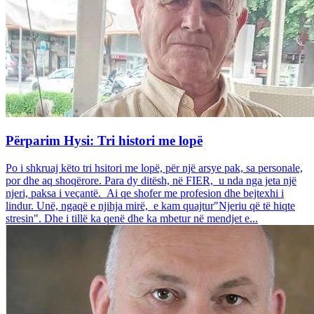
Përparim Hysi: Tri histori me lopë
Po i shkruaj këto tri hsitori me lopë, për një arsye pak, sa personale,
por dhe aq shoqërore. Para dy ditësh, në FIER, u nda nga jeta një
njeri, paksa i veçantë. Ai qe shofer me profesion dhe bejtexhi i
lindur. Unë, ngaqë e njihja mirë, e kam quajtur"Njeriu që të hiqte
stresin". Dhe i tillë ka qenë dhe ka mbetur në mendjet e...