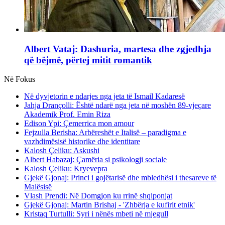
Albert Vataj: Dashuria, martesa dhe zgjedhja
që bëjmë, përtej mitit romantik
Në Fokus
Në dyvjetorin e ndarjes nga jeta të Ismail Kadaresë
Jahja Drançolli: Është ndarë nga jeta në moshën 89-vjeçare
Akademik Prof. Emin Riza
Edison Ypi: Çemerrica mon amour
Fejzulla Berisha: Arbëreshët e Italisë – paradigma e
vazhdimësisë historike dhe identitare
Kalosh Çeliku: Askushi
Albert Habazaj: Çamëria si psikologji sociale
Kalosh Çeliku: Kryevepra
Gjekë Gjonaj: Princi i gojëtarisë dhe mbledhësi i thesareve të
Malësisë
Vlash Prendi: Në Domgjon ku rrinë shqiponjat
Gjekë Gjonaj: Martin Brishaj - 'Zhbërja e kufirit etnik'
Kristaq Turtulli: Syri i nënës mbeti në mjegull