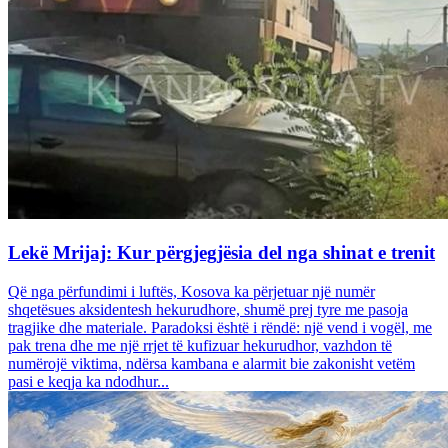
Lekë Mrijaj: Kur përgjegjësia del nga shinat e trenit
Që nga përfundimi i luftës, Kosova ka përjetuar një numër
shqetësues aksidentesh hekurudhore, shumë prej tyre me pasoja
tragjike dhe materiale. Paradoksi është i rëndë: një vend i vogël, me
pak trena dhe me një rrjet të kufizuar hekurudhor, vazhdon të
numërojë viktima, ndërsa kambana e alarmit bie zakonisht vetëm
pasi e keqja ka ndodhur...