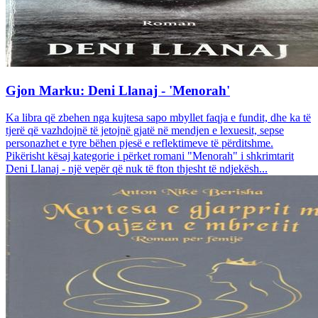
Gjon Marku: Deni Llanaj - 'Menorah'
Ka libra që zbehen nga kujtesa sapo mbyllet faqja e fundit, dhe ka të
tjerë që vazhdojnë të jetojnë gjatë në mendjen e lexuesit, sepse
personazhet e tyre bëhen pjesë e reflektimeve të përditshme.
Pikërisht kësaj kategorie i përket romani "Menorah" i shkrimtarit
Deni Llanaj - një vepër që nuk të fton thjesht të ndjekësh...