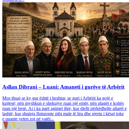
Asllan Dibrani – Luani: Amaneti i gurëve të Arbërit
Mos thuaj se ky gur është i heshtur, se guri i Arbërit ka gojë e
kujtesë; nën myshkun e shekujve ruan një emër, nën plagët e kohës
ruan një besë. Ai i ka parë agimet ilire, kur dielli përkëdhelte altarët e
lashtë, kur shqipja fluturonte mbi male të lira dhe njeriu i kësaj toke
e quante veten zot në vatër...