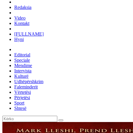
Redaksia
Video
Kontakt
[FULLNAME]
Hyni
Editorial
Speciale
Mendime
Intervista
Kulturë
Udhëpërshkrim
Faleminderit
Vërtetësi
Përjetësi
Sport
Shtesë