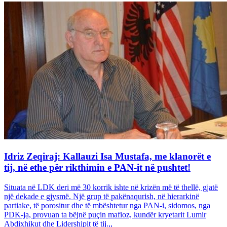
Idriz Zeqiraj: Kallauzi Isa Mustafa, me klanorët e
tij, në ethe për rikthimin e PAN-it në pushtet!
Situata në LDK deri më 30 korrik ishte në krizën më të thellë, gjatë
një dekade e gjysmë. Një grup të pakënaqurish, në hierarkinë
partiake, të porositur dhe të mbështetur nga PAN-i, sidomos, nga
PDK-ja, provuan ta bëjnë puçin mafioz, kundër kryetarit Lumir
Abdixhikut dhe Lidershipit të tij.,,