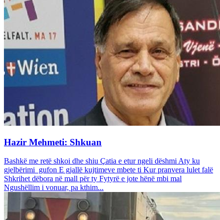
Hazir Mehmeti: Shkuan
Bashkë me retë shkoi dhe shiu Çatia e etur ngeli dëshmi Aty ku
gjelbërimi gufon E gjallë kujtimeve mbete ti Kur pranvera lulet falë
Shkrihet dëbora në mall për ty Fytyrë e jote hënë mbi mal
Ngushëllim i vonuar, pa kthim...