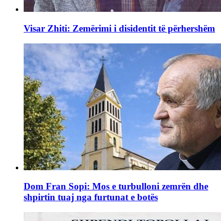
Visar Zhiti: Zemërimi i disidentit të përhershëm
Dom Fran Sopi: Mos e turbulloni zemrën dhe
shpirtin tuaj nga furtunat e botës