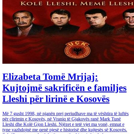
Elizabeta Tomë Mrijaj:
Kujtojmë sakrificën e familjes
Lleshi për lirinë e Kosovës
Më 7 gusht 1998, në njanën prej periudhave ma të vështira të luftës
për çlirimin e Kosovës, në Vraniq të Gjakovës ranë Mark Tunë
Lleshi dhe Kolë Gjon Lleshi. Njëzet e tetë vjet ma vonë, emnat e
tyne vazhdojnë me qenë pjesë e historisë dhe kujtesës së Kosovës.