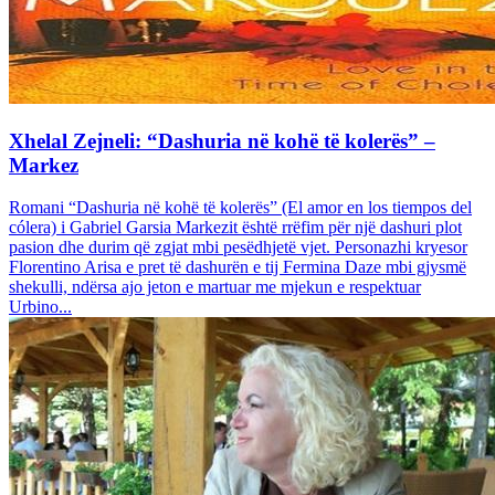
Xhelal Zejneli: “Dashuria në kohë të kolerës” –
Markez
Romani “Dashuria në kohë të kolerës” (El amor en los tiempos del
cólera) i Gabriel Garsia Markezit është rrëfim për një dashuri plot
pasion dhe durim që zgjat mbi pesëdhjetë vjet. Personazhi kryesor
Florentino Arisa e pret të dashurën e tij Fermina Daze mbi gjysmë
shekulli, ndërsa ajo jeton e martuar me mjekun e respektuar
Urbino...