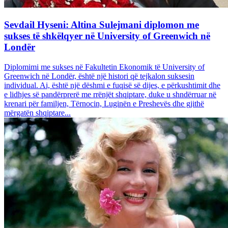
Sevdail Hyseni: Altina Sulejmani diplomon me
sukses të shkëlqyer në University of Greenwich në
Londër
Diplomimi me sukses në Fakultetin Ekonomik të University of
Greenwich në Londër, është një histori që tejkalon suksesin
individual. Ai, është një dëshmi e fuqisë së dijes, e përkushtimit dhe
e lidhjes së pandërprerë me rrënjët shqiptare, duke u shndërruar në
krenari për familjen, Tërnocin, Luginën e Preshevës dhe gjithë
mërgatën shqiptare...