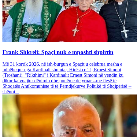
Frank Shkreli: Spaçi nuk e mposhti shpirtin
Më 31 korrik 2026, në ish-burgun e Spaçit u celebrua mesha e
udhëhequr nga Kardinali shqiptar, Hirësia e Tij Ernest Simoni
(Troshani). "Rikthimi" i Kardinalit Ernest Simoni në vendin ku
dikur ka vuajtur dënimin dhe punën e detyruar --me ftesë të
Shoqatës Antikomuniste të të Përndjekurve Politikë të Shqipërisë --
shënoi...