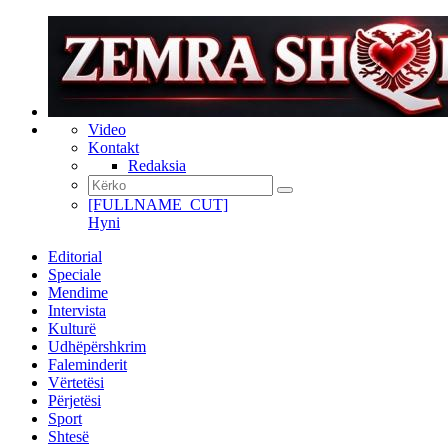
Video
Kontakt
Redaksia
[FULLNAME_CUT]
Hyni
Editorial
Speciale
Mendime
Intervista
Kulturë
Udhëpërshkrim
Faleminderit
Vërtetësi
Përjetësi
Sport
Shtesë