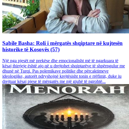
Sabile Basha: Roli i mërgatës shqiptare në kujtesën
historike të Kosovës (57)
Një nga pjesët më prekëse dhe emocionalisht më të ngarkuara të
kësaj thirrjeje është ajo që u drejtohet shqiptarëve të shpërngulur me
dhunë në Turqi. Pas polemikave politike dhe përcaktimeve
ideologjike, autorët ndryshojnë krejtësisht tonin e rrëfimit, duke iu
drejtuar kësaj pjese të mërgatës me një gjuhë të ngrohtë...