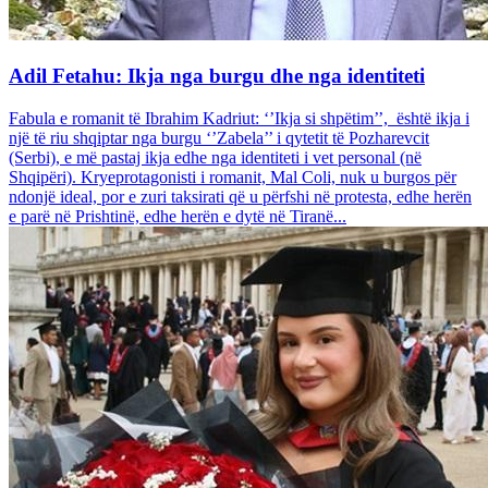
Adil Fetahu: Ikja nga burgu dhe nga identiteti
Fabula e romanit të Ibrahim Kadriut: ‘’Ikja si shpëtim’’, është ikja i
një të riu shqiptar nga burgu ‘’Zabela’’ i qytetit të Pozharevcit
(Serbi), e më pastaj ikja edhe nga identiteti i vet personal (në
Shqipëri). Kryeprotagonisti i romanit, Mal Coli, nuk u burgos për
ndonjë ideal, por e zuri taksirati që u përfshi në protesta, edhe herën
e parë në Prishtinë, edhe herën e dytë në Tiranë...