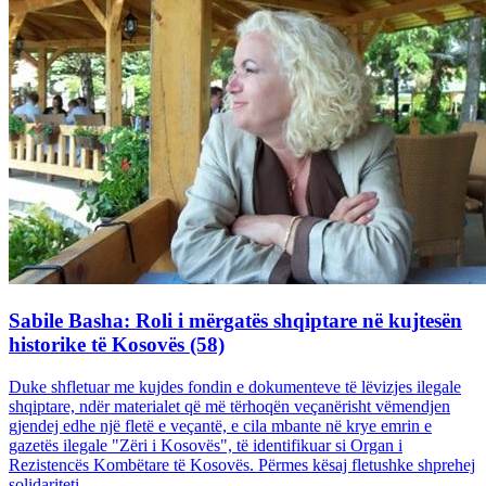
Sabile Basha: Roli i mërgatës shqiptare në kujtesën
historike të Kosovës (58)
Duke shfletuar me kujdes fondin e dokumenteve të lëvizjes ilegale
shqiptare, ndër materialet që më tërhoqën veçanërisht vëmendjen
gjendej edhe një fletë e veçantë, e cila mbante në krye emrin e
gazetës ilegale "Zëri i Kosovës", të identifikuar si Organ i
Rezistencës Kombëtare të Kosovës. Përmes kësaj fletushke shprehej
solidariteti...