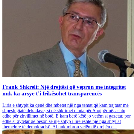
Frank Shkreli: Një drejtësi që vepron me integritet
nuk ka arsye t’i frikësohet transparencës
Liria e shtypit ka qenë dhe mbetet një nga temat që kam trajtuar më
shpesh gjatë dekadave, si në shkrimet e mia për Shqipërinë, ashtu
edhe për zhvillimet në botë. E kam bërë këtë jo vetëm si gazetar, por
edhe si qytetar që beson se një shtyp i lirë është një nga shtyllat
themelore të demokracisë. Ai nuk mbron vetëm të drejtën e...