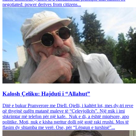
negotiated: power derives from citizens...
Kalosh Çeliku: Hajduti i “Allahut”
Ditë e bukur Pranverore me DieIl. Qielli, i kaltërt lot, mes dy-tri reve
që thyejnë qafën matanë maleve të “Çelevjollcës”. Një mik i imi
shkrimtar më telefon për një kafe. Nuk e di, a është miqësore, apo
politike. Moti, nuk e kisha ngritur dolli një gotë raki rrushi. Mos të
flasim dy shtamba me verë. Ose, për “Lëngun e turshisë”...