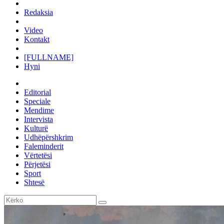
Redaksia
Video
Kontakt
[FULLNAME]
Hyni
Editorial
Speciale
Mendime
Intervista
Kulturë
Udhëpërshkrim
Faleminderit
Vërtetësi
Përjetësi
Sport
Shtesë