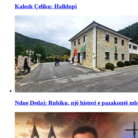
Kalosh Çeliku: Halldupi
Ndue Dedaj: Rubiku, një histori e pazakontë mb