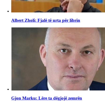
Albert Zholi: Fjalë të urta për librin
Gjon Marku: Lëre ta dëgjojë zemrën