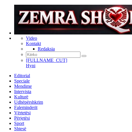
Video
Kontakt
Redaksia
[FULLNAME_CUT]
Hyni
Editorial
Speciale
Mendime
Intervista
Kulturë
Udhëpërshkrim
Faleminderit
Vërtetësi
Përjetësi
Sport
Shtesë