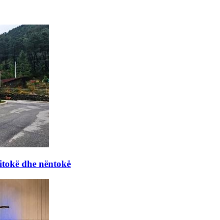
itokë dhe nëntokë