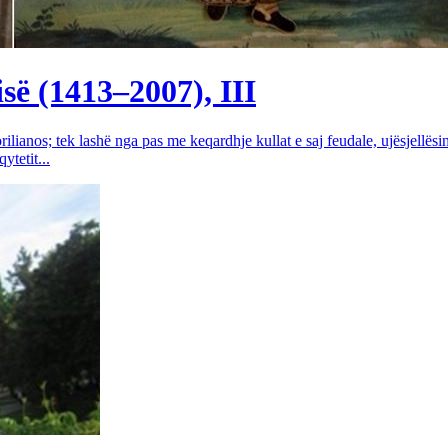
së (1413–2007), III
rilianos; tek lashë nga pas me keqardhje kullat e saj feudale, ujësjellës
tetit...