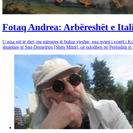
Fotaq Andrea: Arbëreshët e Itali
U nisa një të diel, me mëngjes të bukur vjeshte, nga qyteti i vogël i Ko
shqiptare të San-Demetrios [Shën Mitrit], që ndodhen në Perëndim të qy