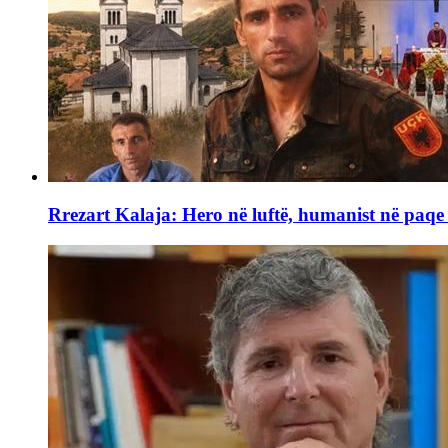
Rrezart Kalaja: Hero në luftë, humanist në paq