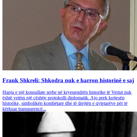
Frank Shkreli: Shkodra nuk e harron historinë e saj
Hapja e një konsullate serbe në kryeqendrën historike të Veriut nuk
është vetëm një çështje protokolli diplomatik. Ajo prek kujtesën
historike, simbolikën kombëtare dhe të drejtën e qytetarëve për të
kërkuar transparencë...