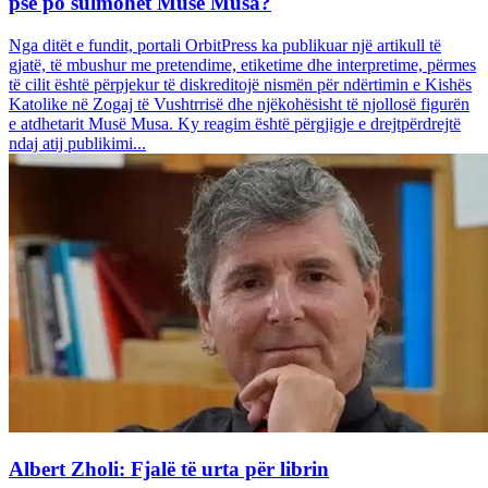
pse po sulmohet Musë Musa?
Nga ditët e fundit, portali OrbitPress ka publikuar një artikull të
gjatë, të mbushur me pretendime, etiketime dhe interpretime, përmes
të cilit është përpjekur të diskreditojë nismën për ndërtimin e Kishës
Katolike në Zogaj të Vushtrrisë dhe njëkohësisht të njollosë figurën
e atdhetarit Musë Musa. Ky reagim është përgjigje e drejtpërdrejtë
ndaj atij publikimi...
Albert Zholi: Fjalë të urta për librin