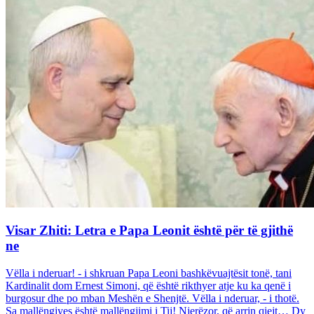
Visar Zhiti: Letra e Papa Leonit është për të gjithë
ne
Vëlla i nderuar! - i shkruan Papa Leoni bashkëvuajtësit tonë, tani
Kardinalit dom Ernest Simoni, që është rikthyer atje ku ka qenë i
burgosur dhe po mban Meshën e Shenjtë. Vëlla i nderuar, - i thotë.
Sa mallëngjyes është mallëngjimi i Tij! Njerëzor, që arrin qiejt… Dy