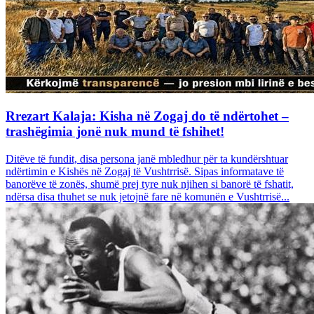
Rrezart Kalaja: Kisha në Zogaj do të ndërtohet –
trashëgimia jonë nuk mund të fshihet!
Ditëve të fundit, disa persona janë mbledhur për ta kundërshtuar
ndërtimin e Kishës në Zogaj të Vushtrrisë. Sipas informatave të
banorëve të zonës, shumë prej tyre nuk njihen si banorë të fshatit,
ndërsa disa thuhet se nuk jetojnë fare në komunën e Vushtrrisë...