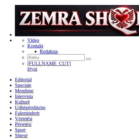
Video
Kontakt
Redaksia
[FULLNAME_CUT]
Hyni
Editorial
Speciale
Mendime
Intervista
Kulturë
Udhëpërshkrim
Faleminderit
Vërtetësi
Përjetësi
Sport
Shtesë