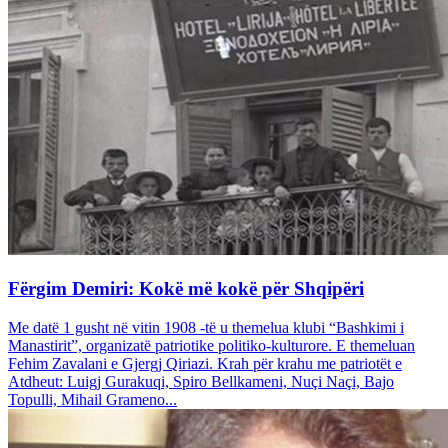
Fërgim Demiri: Kokë më kokë për Shqipëri
Me datë 1 gusht në vitin 1908 -të u themelua klubi “Bashkimi i
Manastirit”, organizatë patriotike politiko-kulturore. E themeluan
Fehim Zavalani e Gjergj Qiriazi. Krah për krahu me patriotët e
Atdheut: Luigj Gurakuqi, Spiro Bellkameni, Nuçi Naçi, Bajo
Topulli, Mihail Grameno...