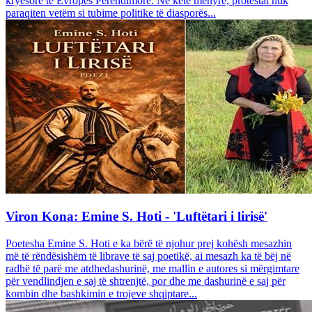
kryesore të Evropës Perëndimore. Në këtë mënyrë, protestat nuk
paraqiten vetëm si tubime politike të diasporës...
Viron Kona: Emine S. Hoti - 'Luftëtari i lirisë'
Poetesha Emine S. Hoti e ka bërë të njohur prej kohësh mesazhin
më të rëndësishëm të librave të saj poetikë, ai mesazh ka të bëj në
radhë të parë me atdhedashurinë, me mallin e autores si mërgimtare
për vendlindjen e saj të shtrenjtë, por dhe me dashurinë e saj për
kombin dhe bashkimin e trojeve shqiptare...