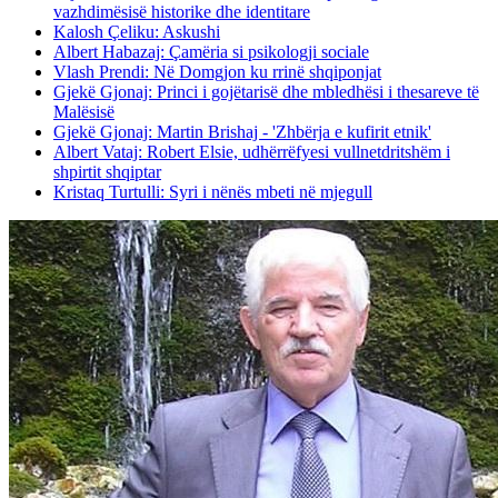
vazhdimësisë historike dhe identitare
Kalosh Çeliku: Askushi
Albert Habazaj: Çamëria si psikologji sociale
Vlash Prendi: Në Domgjon ku rrinë shqiponjat
Gjekë Gjonaj: Princi i gojëtarisë dhe mbledhësi i thesareve të
Malësisë
Gjekë Gjonaj: Martin Brishaj - 'Zhbërja e kufirit etnik'
Albert Vataj: Robert Elsie, udhërrëfyesi vullnetdritshëm i
shpirtit shqiptar
Kristaq Turtulli: Syri i nënës mbeti në mjegull