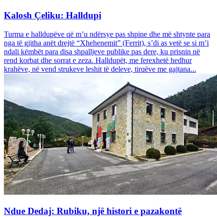
Kalosh Çeliku: Halldupi
Turma e halldupëve që m’u ndërsye pas shpine dhe më shtynte para
nga të gjitha anët drejtë “Xhehenemit” (Ferrit), s’di as vetë se si m’i
ndali këmbët para disa shpalljeve publike pas dere, ku prisnin në
rend korbat dhe sorrat e zeza. Halldupët, me ferexhetë hedhur
krahëve, në vend strukeve leshit të deleve, tirqëve me gajtana...
Ndue Dedaj: Rubiku, një histori e pazakontë