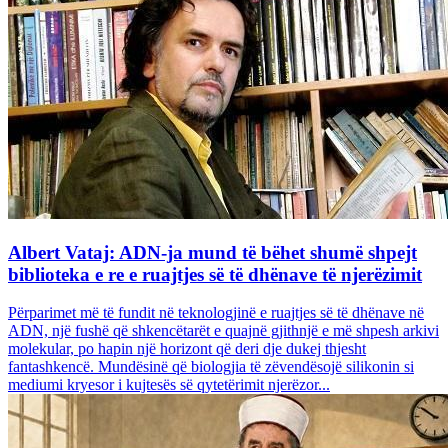
Albert Vataj: ADN-ja mund të bëhet shumë shpejt
biblioteka e re e ruajtjes së të dhënave të njerëzimit
Përparimet më të fundit në teknologjinë e ruajtjes së të dhënave në
ADN, një fushë që shkencëtarët e quajnë gjithnjë e më shpesh arkivi
molekular, po hapin një horizont që deri dje dukej thjesht
fantashkencë. Mundësinë që biologjia të zëvendësojë silikonin si
mediumi kryesor i kujtesës së qytetërimit njerëzor...