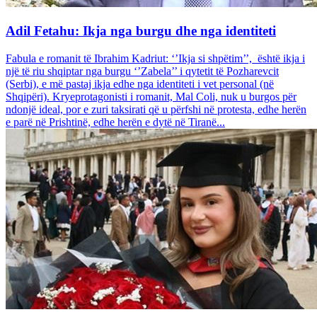
Adil Fetahu: Ikja nga burgu dhe nga identiteti
Fabula e romanit të Ibrahim Kadriut: ‘’Ikja si shpëtim’’, është ikja i
një të riu shqiptar nga burgu ‘’Zabela’’ i qytetit të Pozharevcit
(Serbi), e më pastaj ikja edhe nga identiteti i vet personal (në
Shqipëri). Kryeprotagonisti i romanit, Mal Coli, nuk u burgos për
ndonjë ideal, por e zuri taksirati që u përfshi në protesta, edhe herën
e parë në Prishtinë, edhe herën e dytë në Tiranë...