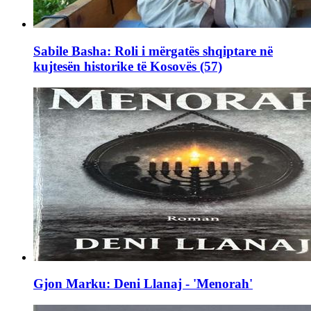
Sabile Basha: Roli i mërgatës shqiptare në
kujtesën historike të Kosovës (57)
Gjon Marku: Deni Llanaj - 'Menorah'