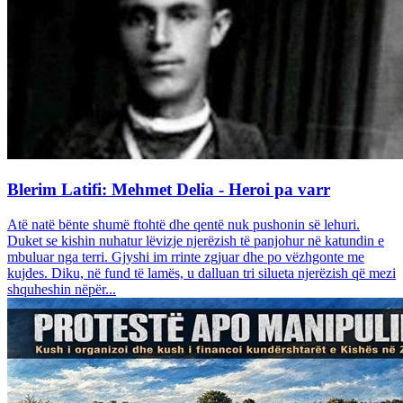
Blerim Latifi: Mehmet Delia - Heroi pa varr
Atë natë bënte shumë ftohtë dhe qentë nuk pushonin së lehuri.
Duket se kishin nuhatur lëvizje njerëzish të panjohur në katundin e
mbuluar nga terri. Gjyshi im rrinte zgjuar dhe po vëzhgonte me
kujdes. Diku, në fund të lamës, u dalluan tri silueta njerëzish që mezi
shquheshin nëpër...