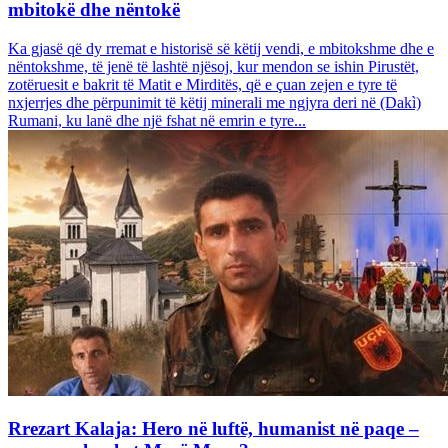
mbitokë dhe nëntokë
Ka gjasë që dy rremat e historisë së këtij vendi, e mbitokshme dhe e
nëntokshme, të jenë të lashtë njësoj, kur mendon se ishin Pirustët,
zotëruesit e bakrit të Matit e Mirditës, që e çuan zejen e tyre të
nxjerrjes dhe përpunimit të këtij minerali me ngjyra deri në (Dakì)
Rumani, ku lanë dhe një fshat në emrin e tyre...
Rrezart Kalaja: Hero në luftë, humanist në paqe –