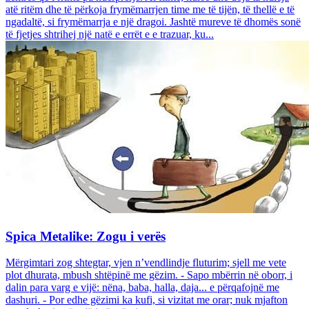
atë ritëm dhe të përkoja frymëmarrjen time me të tijën, të thellë e të
ngadaltë, si frymëmarrja e një dragoi. Jashtë mureve të dhomës sonë
të fjetjes shtrihej një natë e errët e e trazuar, ku...
Spica Metalike: Zogu i verës
Mërgimtari zog shtegtar, vjen n’vendlindje fluturim; sjell me vete
plot dhurata, mbush shtëpinë me gëzim. - Sapo mbërrin në oborr, i
dalin para varg e vijë: nëna, baba, halla, daja... e përqafojnë me
dashuri. - Por edhe gëzimi ka kufi, si vizitat me orar; nuk mjafton