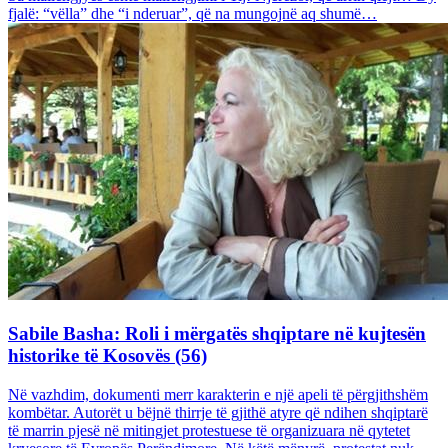
fjalë: “vëlla” dhe “i nderuar”, që na mungojnë aq shumë…
Sabile Basha: Roli i mërgatës shqiptare në kujtesën
historike të Kosovës (56)
Në vazhdim, dokumenti merr karakterin e një apeli të përgjithshëm
kombëtar. Autorët u bëjnë thirrje të gjithë atyre që ndihen shqiptarë
të marrin pjesë në mitingjet protestuese të organizuara në qytetet