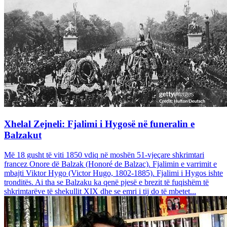
Xhelal Zejneli: Fjalimi i Hygosë në funeralin e
Balzakut
Më 18 gusht të viti 1850 vdiq në moshën 51-vjeçare shkrimtari
francez Onore dë Balzak (Honoré de Balzac). Fjalimin e varrimit e
mbajti Viktor Hygo (Victor Hugo, 1802-1885). Fjalimi i Hygos ishte
tronditës. Ai tha se Balzaku ka qenë pjesë e brezit të fuqishëm të
shkrimtarëve të shekullit XIX dhe se emri i tij do të mbetet...