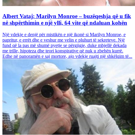
Albert Vataj: Marilyn Monroe – buzëqeshja që u fik
në shpërthimin e një ylli, 64 vite që ndaluan kohën
Një vdekje e denjë për mistikën e një ikonë si Marilyn Monroe, e
papritur, e errët dhe e veshur me velin e pluhurt të sekreteve. Një
fund që la pas më shumë pyetje se përgjigje, duke mbjellë dekada
me trille, hipoteza dhe teori konspirative që nuk u zbehën kurrë.
Edhe në panoramën e saj mortore, ajo vdekje ruajti një shkëlqim të...