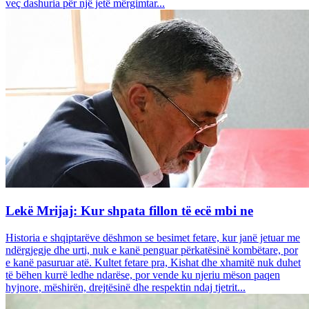
veç dashuria për një jetë mërgimtar...
Lekë Mrijaj: Kur shpata fillon të ecë mbi ne
Historia e shqiptarëve dëshmon se besimet fetare, kur janë jetuar me
ndërgjegje dhe urti, nuk e kanë penguar përkatësinë kombëtare, por
e kanë pasuruar atë. Kultet fetare pra, Kishat dhe xhamitë nuk duhet
të bëhen kurrë ledhe ndarëse, por vende ku njeriu mëson paqen
hyjnore, mëshirën, drejtësinë dhe respektin ndaj tjetrit...