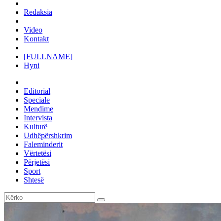
Redaksia
Video
Kontakt
[FULLNAME]
Hyni
Editorial
Speciale
Mendime
Intervista
Kulturë
Udhëpërshkrim
Faleminderit
Vërtetësi
Përjetësi
Sport
Shtesë