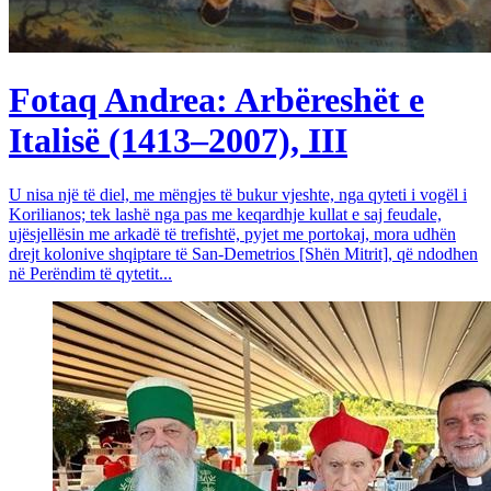
Fotaq Andrea: Arbëreshët e
Italisë (1413–2007), III
U nisa një të diel, me mëngjes të bukur vjeshte, nga qyteti i vogël i
Korilianos; tek lashë nga pas me keqardhje kullat e saj feudale,
ujësjellësin me arkadë të trefishtë, pyjet me portokaj, mora udhën
drejt kolonive shqiptare të San-Demetrios [Shën Mitrit], që ndodhen
në Perëndim të qytetit...