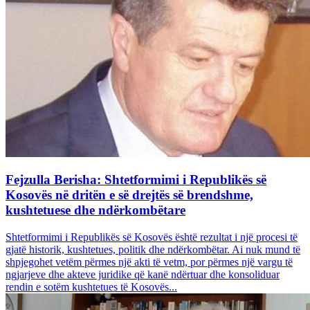
Fejzulla Berisha: Shtetformimi i Republikës së
Kosovës në dritën e së drejtës së brendshme,
kushtetuese dhe ndërkombëtare
Shtetformimi i Republikës së Kosovës është rezultat i një procesi të
gjatë historik, kushtetues, politik dhe ndërkombëtar. Ai nuk mund të
shpjegohet vetëm përmes një akti të vetm, por përmes një vargu të
ngjarjeve dhe akteve juridike që kanë ndërtuar dhe konsoliduar
rendin e sotëm kushtetues të Kosovës...