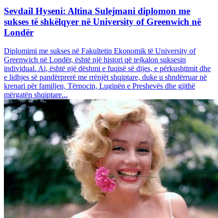
Sevdail Hyseni: Altina Sulejmani diplomon me
sukses të shkëlqyer në University of Greenwich në
Londër
Diplomimi me sukses në Fakultetin Ekonomik të University of
Greenwich në Londër, është një histori që tejkalon suksesin
individual. Ai, është një dëshmi e fuqisë së dijes, e përkushtimit dhe
e lidhjes së pandërprerë me rrënjët shqiptare, duke u shndërruar në
krenari për familjen, Tërnocin, Luginën e Preshevës dhe gjithë
mërgatën shqiptare...