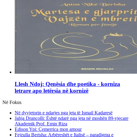
Llesh Ndoj: Qenësia dhe poetika - korniza
letrare apo letërsia në kornizë
Në Fokus
Në dyvjetorin e ndarjes nga jeta të Ismail Kadaresë
Jahja Drançolli: Është ndarë nga jeta në moshën 89-vjeçare
Akademik Prof. Emin Riza
Edison Ypi: Çemerrica mon amour
Fejzulla Berisha: Arbëreshët e Italisë – paradigma e