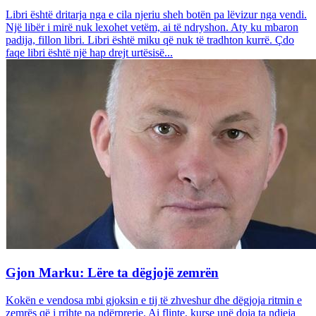
Libri është dritarja nga e cila njeriu sheh botën pa lëvizur nga vendi.
Një libër i mirë nuk lexohet vetëm, ai të ndryshon. Aty ku mbaron
padija, fillon libri. Libri është miku që nuk të tradhton kurrë. Çdo
faqe libri është një hap drejt urtësisë...
Gjon Marku: Lëre ta dëgjojë zemrën
Kokën e vendosa mbi gjoksin e tij të zhveshur dhe dëgjoja ritmin e
zemrës që i rrihte pa ndërprerje. Ai flinte, kurse unë doja ta ndieja