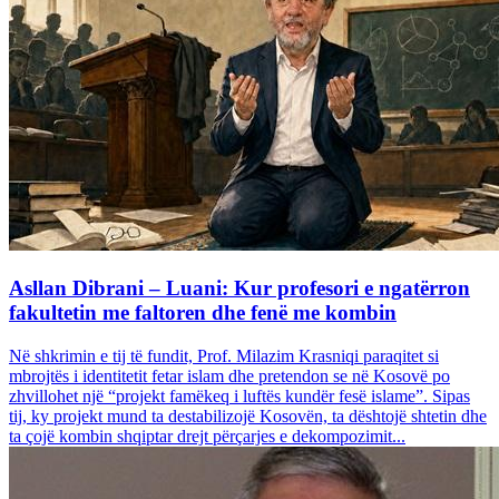
Asllan Dibrani – Luani: Kur profesori e ngatërron
fakultetin me faltoren dhe fenë me kombin
Në shkrimin e tij të fundit, Prof. Milazim Krasniqi paraqitet si
mbrojtës i identitetit fetar islam dhe pretendon se në Kosovë po
zhvillohet një “projekt famëkeq i luftës kundër fesë islame”. Sipas
tij, ky projekt mund ta destabilizojë Kosovën, ta dështojë shtetin dhe
ta çojë kombin shqiptar drejt përçarjes e dekompozimit...