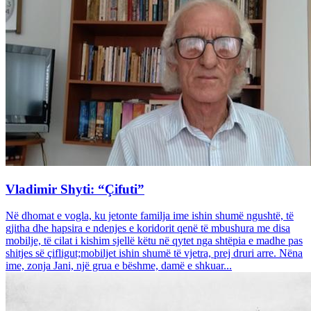
Vladimir Shyti: “Çifuti”
Në dhomat e vogla, ku jetonte familja ime ishin shumë ngushtë, të
gjitha dhe hapsira e ndenjes e koridorit qenë të mbushura me disa
mobilje, të cilat i kishim sjellë këtu në qytet nga shtëpia e madhe pas
shitjes së çifligut;mobiljet ishin shumë të vjetra, prej druri arre. Nëna
ime, zonja Jani, një grua e bëshme, damë e shkuar...