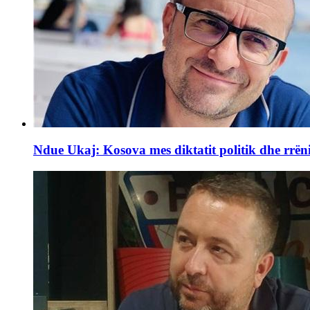
Ndue Ukaj: Kosova mes diktatit politik dhe rrën