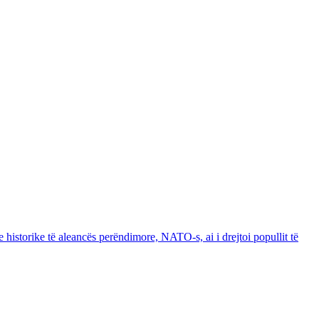
e historike të aleancës perëndimore, NATO-s, ai i drejtoi popullit të