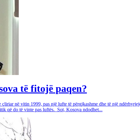
ova të fitojë paqen?
çliriar në vitin 1999, pas një lufte të përgjkashme dhe të një ndërhyrjej
tik që do të vinte pas luftës. Sot, Kosova ndodhet...