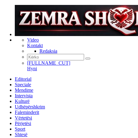
Video
Kontakt
Redaksia
[FULLNAME_CUT]
Hyni
Editorial
Speciale
Mendime
Intervista
Kulturë
Udhëpërshkrim
Faleminderit
Vërtetësi
Përjetësi
Sport
Shtesë