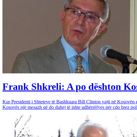
Frank Shkreli: A po dështon Kos
Kur Presidenti i Shteteve të Bashkuara Bill Clinton vajti në Kosovën e 
Kosovës një mesazh që do duhej të ishte udhërrëfyes për çdo brez poli