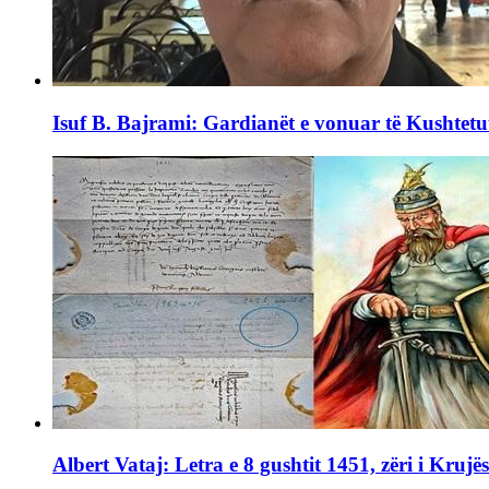
Isuf B. Bajrami: Gardianët e vonuar të Kushtetu
Albert Vataj: Letra e 8 gushtit 1451, zëri i Krujë