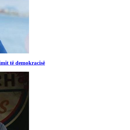
imit të demokracisë