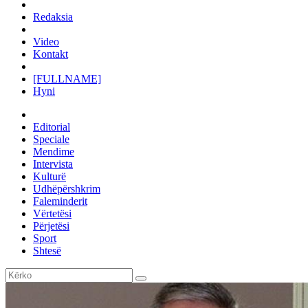
Redaksia
Video
Kontakt
[FULLNAME]
Hyni
Editorial
Speciale
Mendime
Intervista
Kulturë
Udhëpërshkrim
Faleminderit
Vërtetësi
Përjetësi
Sport
Shtesë