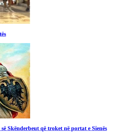
tës
s së Skënderbeut që troket në portat e Sienës