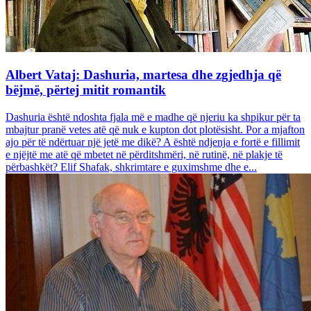
Albert Vataj: Dashuria, martesa dhe zgjedhja që
bëjmë, përtej mitit romantik
Dashuria është ndoshta fjala më e madhe që njeriu ka shpikur për ta
mbajtur pranë vetes atë që nuk e kupton dot plotësisht. Por a mjafton
ajo për të ndërtuar një jetë me dikë? A është ndjenja e fortë e fillimit
e njëjtë me atë që mbetet në përditshmëri, në rutinë, në plakje të
përbashkët? Elif Shafak, shkrimtare e guximshme dhe e...