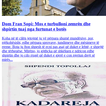
Dom Fran Sopi: Mos e turbulloni zemrën dhe
shpirtin tuaj nga furtunat e botës
Koha në të cilën jetojmë ju vë përpara shumë mundësive, por,
njëkohësisht, edhe përpara sprovave, tundimeve dhe mësimeve të
rreme. Bota ju fton shpesh të ecni pas asaj që duket e lehtë, e shpejtë
dhe tërheqëse. Mirëpo, jo gjithçka që shkëlqen e ndriçon edhe
shpirtin dhe jo çdo rrugë që duket e gjerë e çon njeriun drejt së
mirës...