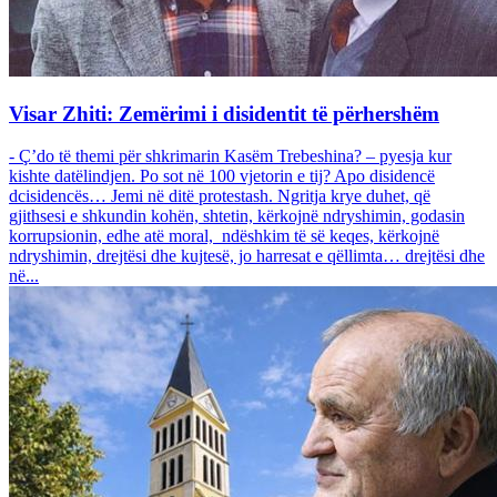
Visar Zhiti: Zemërimi i disidentit të përhershëm
- Ç’do të themi për shkrimarin Kasëm Trebeshina? – pyesja kur
kishte datëlindjen. Po sot në 100 vjetorin e tij? Apo disidencë
dcisidencës… Jemi në ditë protestash. Ngritja krye duhet, që
gjithsesi e shkundin kohën, shtetin, kërkojnë ndryshimin, godasin
korrupsionin, edhe atë moral, ndëshkim të së keqes, kërkojnë
ndryshimin, drejtësi dhe kujtesë, jo harresat e qëllimta… drejtësi dhe
në...