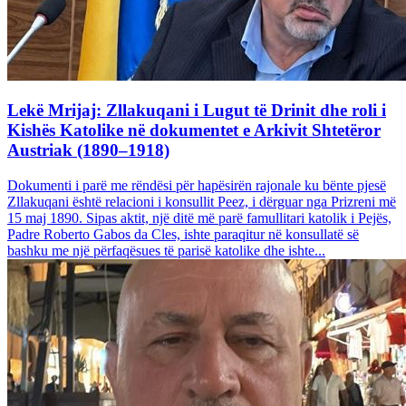
Lekë Mrijaj: Zllakuqani i Lugut të Drinit dhe roli i
Kishës Katolike në dokumentet e Arkivit Shtetëror
Austriak (1890–1918)
Dokumenti i parë me rëndësi për hapësirën rajonale ku bënte pjesë
Zllakuqani është relacioni i konsullit Peez, i dërguar nga Prizreni më
15 maj 1890. Sipas aktit, një ditë më parë famullitari katolik i Pejës,
Padre Roberto Gabos da Cles, ishte paraqitur në konsullatë së
bashku me një përfaqësues të parisë katolike dhe ishte...