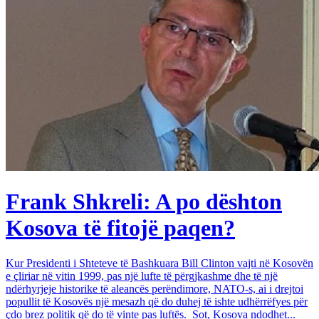
Frank Shkreli: A po dështon
Kosova të fitojë paqen?
Kur Presidenti i Shteteve të Bashkuara Bill Clinton vajti në Kosovën
e çliriar në vitin 1999, pas një lufte të përgjkashme dhe të një
ndërhyrjeje historike të aleancës perëndimore, NATO-s, ai i drejtoi
popullit të Kosovës një mesazh që do duhej të ishte udhërrëfyes për
çdo brez politik që do të vinte pas luftës. Sot, Kosova ndodhet...