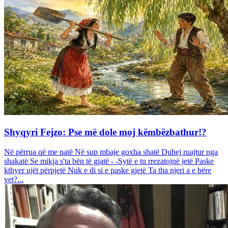
Shyqyri Fejzo: Pse më dole moj këmbëzbathur!?
Në përrua që me natë Në sup mbaje goxha shatë Duhej ruajtur nga
shakatë Se mikja s'ta bën të gjatë - -Sytë e tu rrezatojnë jetë Paske
kthyer ujët përpjetë Nuk e di si e paske gjetë Ta tha njeri a e bëre
vet?...