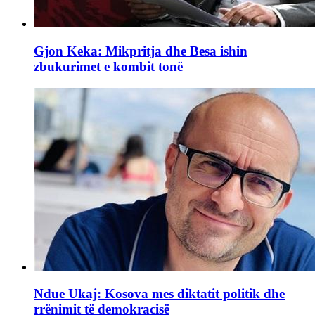
Gjon Keka: Mikpritja dhe Besa ishin
zbukurimet e kombit tonë
Ndue Ukaj: Kosova mes diktatit politik dhe
rrënimit të demokracisë