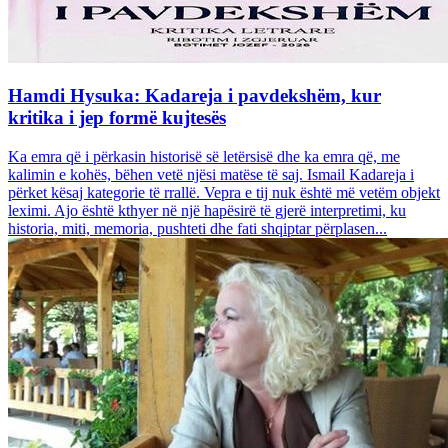
Hamdi Hysuka: Kadareja i pavdekshëm, kur
kritika i jep formë kujtesës
Ka emra që i përkasin historisë së letërsisë dhe ka emra që, me
kalimin e kohës, bëhen vetë njësi matëse të saj. Ismail Kadareja i
përket kësaj kategorie të rrallë. Vepra e tij nuk është më vetëm objekt
leximi. Ajo është kthyer në një hapësirë të gjerë interpretimi, ku
historia, miti, memoria, pushteti dhe fati shqiptar përplasen...