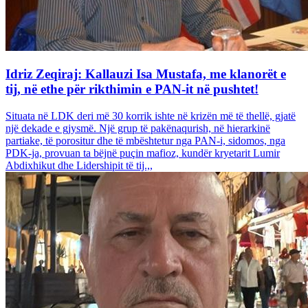
Idriz Zeqiraj: Kallauzi Isa Mustafa, me klanorët e
tij, në ethe për rikthimin e PAN-it në pushtet!
Situata në LDK deri më 30 korrik ishte në krizën më të thellë, gjatë
një dekade e gjysmë. Një grup të pakënaqurish, në hierarkinë
partiake, të porositur dhe të mbështetur nga PAN-i, sidomos, nga
PDK-ja, provuan ta bëjnë puçin mafioz, kundër kryetarit Lumir
Abdixhikut dhe Lidershipit të tij.,,