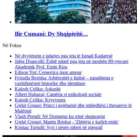
Ilir Çumani: Dy Shqipëritë…
Në Fokus
Në dyvjetorin e ndarjes nga jeta të Ismail Kadaresë
Jahja Drançolli: Është ndarë nga jeta në moshën 89-vjeçare
Akademik Prof. Emin Riza
Edison Ypi: Çemerrica mon amour
Fejzulla Berisha: Arbëreshët e Italisë – paradigma e
vazhdimësisë historike dhe identitare
Kalosh Çeliku: Askushi
Albert Habazaj: Çamëria si psikologji sociale
Kalosh Çeliku: Kryevepra
Gjekë Gjonaj: Princi i gojëtarisë dhe mbledhësi i thesareve të
Malësisë
Vlash Prendi: Në Domgjon ku rrinë shqiponjat
Gjekë Gjonaj: Martin Brishaj - 'Zhbërja e kufirit etnik'
Kristaq Turtulli: Syri i nënës mbeti në mjegull