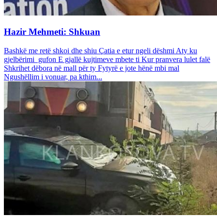
Hazir Mehmeti: Shkuan
Bashkë me retë shkoi dhe shiu Çatia e etur ngeli dëshmi Aty ku
gjelbërimi gufon E gjallë kujtimeve mbete ti Kur pranvera lulet falë
Shkrihet dëbora në mall për ty Fytyrë e jote hënë mbi mal
Ngushëllim i vonuar, pa kthim...