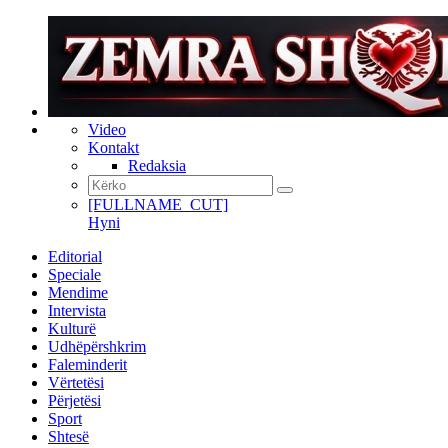
Video
Kontakt
Redaksia
[FULLNAME_CUT]
Hyni
Editorial
Speciale
Mendime
Intervista
Kulturë
Udhëpërshkrim
Faleminderit
Vërtetësi
Përjetësi
Sport
Shtesë