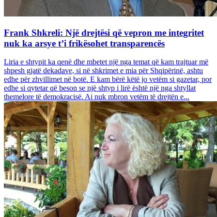
Frank Shkreli: Një drejtësi që vepron me integritet
nuk ka arsye t’i frikësohet transparencës
Liria e shtypit ka qenë dhe mbetet një nga temat që kam trajtuar më
shpesh gjatë dekadave, si në shkrimet e mia për Shqipërinë, ashtu
edhe për zhvillimet në botë. E kam bërë këtë jo vetëm si gazetar, por
edhe si qytetar që beson se një shtyp i lirë është një nga shtyllat
themelore të demokracisë. Ai nuk mbron vetëm të drejtën e...