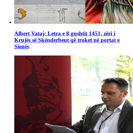
Albert Vataj: Letra e 8 gushtit 1451, zëri i
Krujës së Skënderbeut që troket në portat e
Sienës