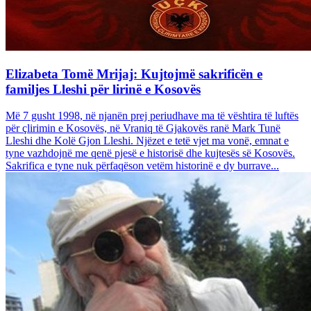
Elizabeta Tomë Mrijaj: Kujtojmë sakrificën e
familjes Lleshi për lirinë e Kosovës
Më 7 gusht 1998, në njanën prej periudhave ma të vështira të luftës
për çlirimin e Kosovës, në Vraniq të Gjakovës ranë Mark Tunë
Lleshi dhe Kolë Gjon Lleshi. Njëzet e tetë vjet ma vonë, emnat e
tyne vazhdojnë me qenë pjesë e historisë dhe kujtesës së Kosovës.
Sakrifica e tyne nuk përfaqëson vetëm historinë e dy burrave...