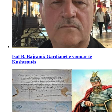
Isuf B. Bajrami: Gardianët e vonuar të
Kushtetutës