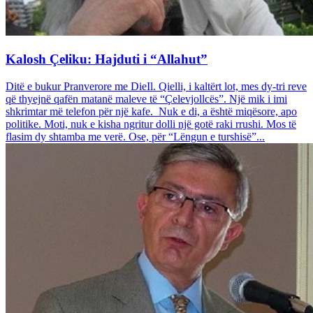
Kalosh Çeliku: Hajduti i “Allahut”
Ditë e bukur Pranverore me DieIl. Qielli, i kaltërt lot, mes dy-tri reve
që thyejnë qafën matanë maleve të “Çelevjollcës”. Një mik i imi
shkrimtar më telefon për një kafe. Nuk e di, a është miqësore, apo
politike. Moti, nuk e kisha ngritur dolli një gotë raki rrushi. Mos të
flasim dy shtamba me verë. Ose, për “Lëngun e turshisë”...