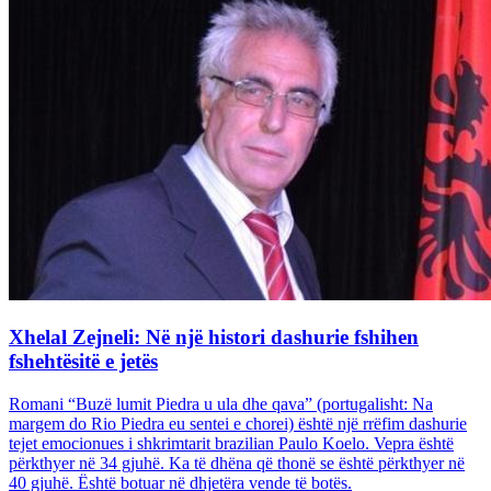
Xhelal Zejneli: Në një histori dashurie fshihen
fshehtësitë e jetës
Romani “Buzë lumit Piedra u ula dhe qava” (portugalisht: Na
margem do Rio Piedra eu sentei e chorei) është një rrëfim dashurie
tejet emocionues i shkrimtarit brazilian Paulo Koelo. Vepra është
përkthyer në 34 gjuhë. Ka të dhëna që thonë se është përkthyer në
40 gjuhë. Është botuar në dhjetëra vende të botës.