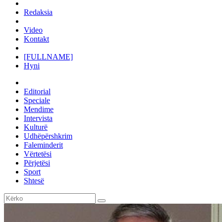
Redaksia
Video
Kontakt
[FULLNAME]
Hyni
Editorial
Speciale
Mendime
Intervista
Kulturë
Udhëpërshkrim
Faleminderit
Vërtetësi
Përjetësi
Sport
Shtesë