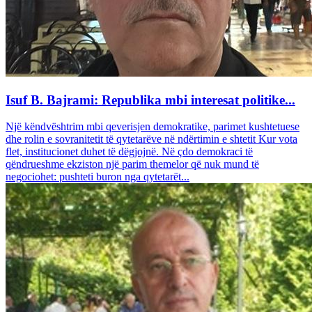
Isuf B. Bajrami: Republika mbi interesat politike...
Një këndvështrim mbi qeverisjen demokratike, parimet kushtetuese
dhe rolin e sovranitetit të qytetarëve në ndërtimin e shtetit Kur vota
flet, institucionet duhet të dëgjojnë. Në çdo demokraci të
qëndrueshme ekziston një parim themelor që nuk mund të
negociohet: pushteti buron nga qytetarët...