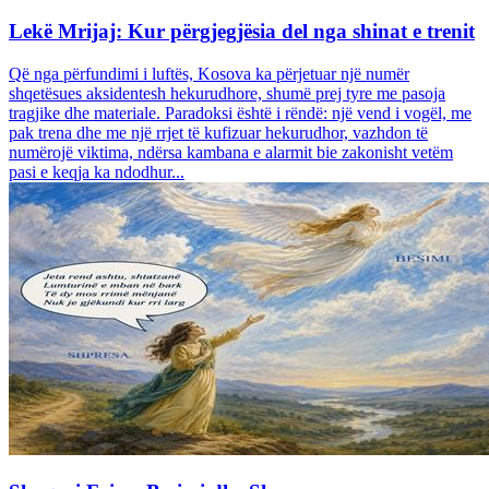
Lekë Mrijaj: Kur përgjegjësia del nga shinat e trenit
Që nga përfundimi i luftës, Kosova ka përjetuar një numër
shqetësues aksidentesh hekurudhore, shumë prej tyre me pasoja
tragjike dhe materiale. Paradoksi është i rëndë: një vend i vogël, me
pak trena dhe me një rrjet të kufizuar hekurudhor, vazhdon të
numërojë viktima, ndërsa kambana e alarmit bie zakonisht vetëm
pasi e keqja ka ndodhur...