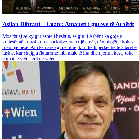
Asllan Dibrani – Luani: Amaneti i gurëve të Arbërit
Mos thuaj se ky gur është i heshtur, se guri i Arbërit ka gojë e
kujtesë; nën myshkun e shekujve ruan një emër, nën plagët e kohës
ruan një besë. Ai i ka parë agimet ilire, kur dielli përkëdhelte altarët e
lashtë, kur shqipja fluturonte mbi male të lira dhe njeriu i kësaj toke
e quante veten zot në vatër...