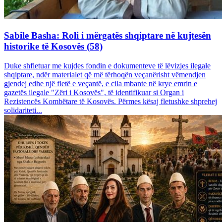
Sabile Basha: Roli i mërgatës shqiptare në kujtesën
historike të Kosovës (58)
Duke shfletuar me kujdes fondin e dokumenteve të lëvizjes ilegale
shqiptare, ndër materialet që më tërhoqën veçanërisht vëmendjen
gjendej edhe një fletë e veçantë, e cila mbante në krye emrin e
gazetës ilegale "Zëri i Kosovës", të identifikuar si Organ i
Rezistencës Kombëtare të Kosovës. Përmes kësaj fletushke shprehej
solidariteti...