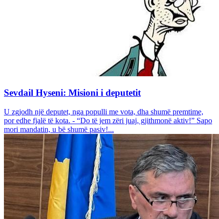
Sevdail Hyseni: Misioni i deputetit
U zgjodh një deputet, nga populli me vota, dha shumë premtime,
por edhe fjalë të kota. - “Do të jem zëri juaj, gjithmonë aktiv!” Sapo
mori mandatin, u bë shumë pasiv!...