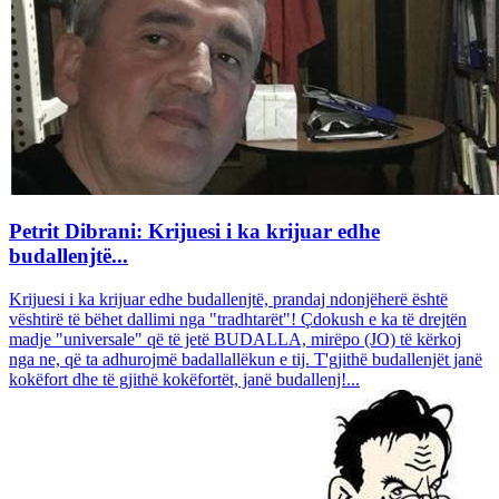
Petrit Dibrani: Krijuesi i ka krijuar edhe
budallenjtë...
Krijuesi i ka krijuar edhe budallenjtë, prandaj ndonjëherë është
vështirë të bëhet dallimi nga "tradhtarët"! Çdokush e ka të drejtën
madje "universale" që të jetë BUDALLA, mirëpo (JO) të kërkoj
nga ne, që ta adhurojmë badallallëkun e tij. T'gjithë budallenjët janë
kokëfort dhe të gjithë kokëfortët, janë budallenj!...