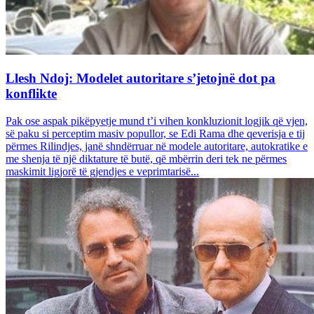
Llesh Ndoj: Modelet autoritare s’jetojnë dot pa
konflikte
Pak ose aspak pikëpyetje mund t’i vihen konkluzionit logjik që vjen,
së paku si perceptim masiv popullor, se Edi Rama dhe qeverisja e tij
përmes Rilindjes, janë shndërruar në modele autoritare, autokratike e
me shenja të një diktature të butë, që mbërrin deri tek ne përmes
maskimit ligjorë të gjendjes e veprimtarisë...