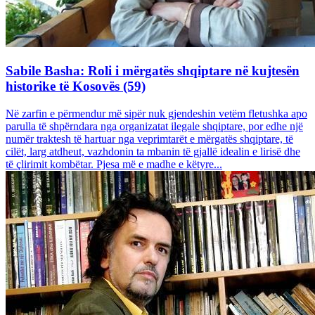
Sabile Basha: Roli i mërgatës shqiptare në kujtesën
historike të Kosovës (59)
Në zarfin e përmendur më sipër nuk gjendeshin vetëm fletushka apo
parulla të shpërndara nga organizatat ilegale shqiptare, por edhe një
numër traktesh të hartuar nga veprimtarët e mërgatës shqiptare, të
cilët, larg atdheut, vazhdonin ta mbanin të gjallë idealin e lirisë dhe
të çlirimit kombëtar. Pjesa më e madhe e këtyre...