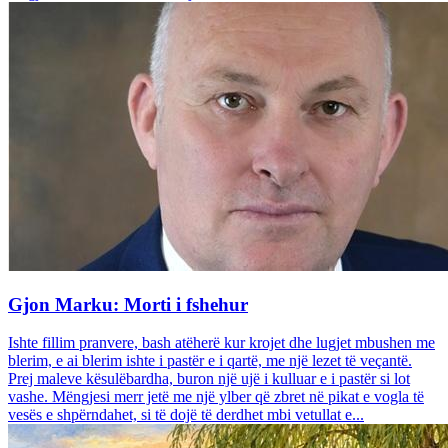
Gjon Marku: Morti i fshehur
Ishte fillim pranvere, bash atëherë kur krojet dhe lugjet mbushen me
blerim, e ai blerim ishte i pastër e i qartë, me një lezet të veçantë.
Prej maleve kësulëbardha, buron një ujë i kulluar e i pastër si lot
vashe. Mëngjesi merr jetë me një ylber që zbret në pikat e vogla të
vesës e shpërndahet, si të dojë të derdhet mbi vetullat e...