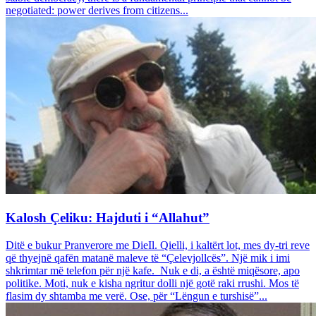
negotiated: power derives from citizens...
Kalosh Çeliku: Hajduti i “Allahut”
Ditë e bukur Pranverore me DieIl. Qielli, i kaltërt lot, mes dy-tri reve
që thyejnë qafën matanë maleve të “Çelevjollcës”. Një mik i imi
shkrimtar më telefon për një kafe. Nuk e di, a është miqësore, apo
politike. Moti, nuk e kisha ngritur dolli një gotë raki rrushi. Mos të
flasim dy shtamba me verë. Ose, për “Lëngun e turshisë”...