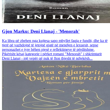
Gjon Marku: Deni Llanaj - 'Menorah'
Ka libra që zbehen nga kujtesa sapo mbyllet faqja e fundit, dhe ka të
tjerë që vazhdojnë të jetojnë gjatë në mendjen e lexuesit, sepse
personazhet e tyre bëhen pjesë e reflektimeve të përditshme.
Pikërisht kësaj kategorie i përket romani "Menorah" i shkrimtarit
Deni Llanaj - një vepër që nuk të fton thjesht të ndjekësh...