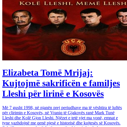
Elizabeta Tomë Mrijaj:
Kujtojmë sakrificën e familjes
Lleshi për lirinë e Kosovës
Më 7 gusht 1998, në njanën prej periudhave ma të vështira të luftës
për çlirimin e Kosovës, në Vraniq të Gjakovës ranë Mark Tunë
Lleshi dhe Kolë Gjon Lleshi. Njëzet e tetë vjet ma vonë, emnat e
tyne vazhdojnë me qenë pjesë e historisë dhe kujtesës së Kosovës.