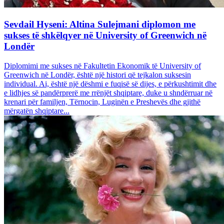
Sevdail Hyseni: Altina Sulejmani diplomon me
sukses të shkëlqyer në University of Greenwich në
Londër
Diplomimi me sukses në Fakultetin Ekonomik të University of
Greenwich në Londër, është një histori që tejkalon suksesin
individual. Ai, është një dëshmi e fuqisë së dijes, e përkushtimit dhe
e lidhjes së pandërprerë me rrënjët shqiptare, duke u shndërruar në
krenari për familjen, Tërnocin, Luginën e Preshevës dhe gjithë
mërgatën shqiptare...