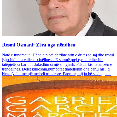
Resmi Osmani: Zëra nga nëndheu
Natë e fundmajit. Hëna e plotë derdhte arin e dritës së saj dhe rrotul
lyjet hidhnin vallen xixëlluese. E shumë prej tyre derdheshin
tatëpjetë sa bariut i dukedhin si një shi yjesh. Flladi kishte amzën e
trëndelinës. Delet kullosnin,kumborët tingëllonin dhe bariu nisi ti
binte fyellit me një melodi trimërore. Papritur, atij ju bë se dëgjoi...