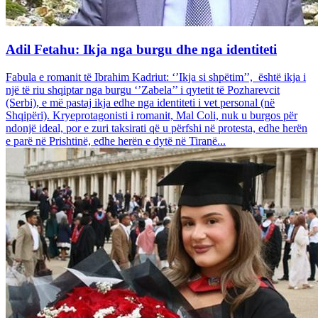
Adil Fetahu: Ikja nga burgu dhe nga identiteti
Fabula e romanit të Ibrahim Kadriut: ‘’Ikja si shpëtim’’, është ikja i
një të riu shqiptar nga burgu ‘’Zabela’’ i qytetit të Pozharevcit
(Serbi), e më pastaj ikja edhe nga identiteti i vet personal (në
Shqipëri). Kryeprotagonisti i romanit, Mal Coli, nuk u burgos për
ndonjë ideal, por e zuri taksirati që u përfshi në protesta, edhe herën
e parë në Prishtinë, edhe herën e dytë në Tiranë...