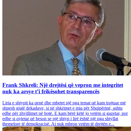
Frank Shkreli: Një drejtësi që vepron me integritet
nuk ka arsye t’i frikësohet transparencës
Liria e shtypit ka qenë dhe mbetet një nga temat që kam trajtuar më
shpesh gjatë dekadave, si në shkrimet e mia për Shqipërinë, ashtu
edhe për zhvillimet në botë. E kam bërë këtë jo vetëm si gazetar, por
edhe si qytetar që beson se një shtyp i lirë është një nga shtyllat
themelore të demokracisë. Ai nuk mbron vetëm të drejtën e...