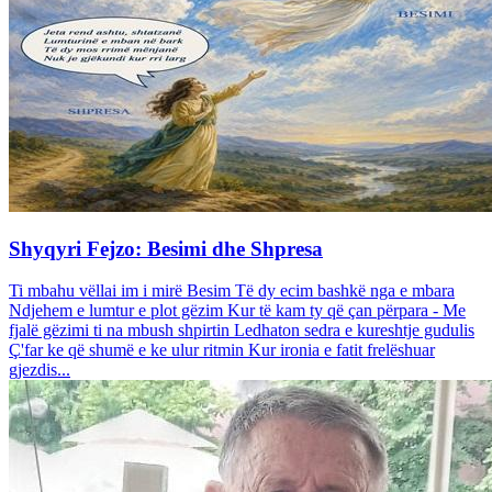
Shyqyri Fejzo: Besimi dhe Shpresa
Ti mbahu vëllai im i mirë Besim Të dy ecim bashkë nga e mbara
Ndjehem e lumtur e plot gëzim Kur të kam ty që çan përpara - Me
fjalë gëzimi ti na mbush shpirtin Ledhaton sedra e kureshtje gudulis
Ç'far ke që shumë e ke ulur ritmin Kur ironia e fatit frelëshuar
gjezdis...