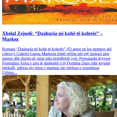
Xhelal Zejneli: “Dashuria në kohë të kolerës” –
Markez
Romani “Dashuria në kohë të kolerës” (El amor en los tiempos del
cólera) i Gabriel Garsia Markezit është rrëfim për një dashuri plot
pasion dhe durim që zgjat mbi pesëdhjetë vjet. Personazhi kryesor
Florentino Arisa e pret të dashurën e tij Fermina Daze mbi gjysmë
shekulli, ndërsa ajo jeton e martuar me mjekun e respektuar
Urbino...