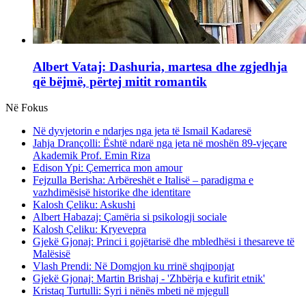
Albert Vataj: Dashuria, martesa dhe zgjedhja
që bëjmë, përtej mitit romantik
Në Fokus
Në dyvjetorin e ndarjes nga jeta të Ismail Kadaresë
Jahja Drançolli: Është ndarë nga jeta në moshën 89-vjeçare
Akademik Prof. Emin Riza
Edison Ypi: Çemerrica mon amour
Fejzulla Berisha: Arbëreshët e Italisë – paradigma e
vazhdimësisë historike dhe identitare
Kalosh Çeliku: Askushi
Albert Habazaj: Çamëria si psikologji sociale
Kalosh Çeliku: Kryevepra
Gjekë Gjonaj: Princi i gojëtarisë dhe mbledhësi i thesareve të
Malësisë
Vlash Prendi: Në Domgjon ku rrinë shqiponjat
Gjekë Gjonaj: Martin Brishaj - 'Zhbërja e kufirit etnik'
Kristaq Turtulli: Syri i nënës mbeti në mjegull