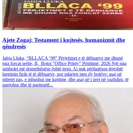
Ajete Zogaj: Testament i kujtesës, humanizmit dhe
qëndresës
Jahja Lluka, “BLLACA ‘99” Përjetimet e të dëbuarve me dhunë
nga forcat serbe, II, Botoi “Office Printy” Prishtinë, 2026 Një nga
simbolet më domethënëse është treni. Ai nuk përfaqëson thjeshtë
largimin fizik të të dëbuarve, por ndarjen mes dy botëve: asaj që
mbetet pas, e mbushur me kujtime, dhe asaj që i pret në vazhdim, të
panjohur dhe të pasigurtë...