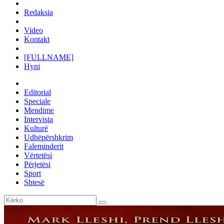
Redaksia
Video
Kontakt
[FULLNAME]
Hyni
Editorial
Speciale
Mendime
Intervista
Kulturë
Udhëpërshkrim
Faleminderit
Vërtetësi
Përjetësi
Sport
Shtesë