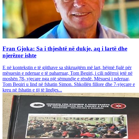
Fran Gjoka: Sa i thjeshtë në dukje, aq i lartë dhe
njerëzor ishte
E në kontekstin e të gjithave sa shkruajtëm më lart, bëjmë fjalë për
mësuesin e nderuar e të paharruar, Tom Beqiri, i cili ndërroi jetë në
moshën 78- vjeçare nga një sëmundje e rëndë. Mësuesi i nderuar,
Tom Beqiri u lind në fshatin Simon. Shkollën fillore dhe 7-vjeçare e
kreu në fshatin e tij të lindjes...