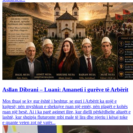
Asllan Dibrani – Luani: Amaneti i gurëve të Arbërit
Mos thuaj se ky gur është i heshtur, se guri i Arbërit ka gojë e
kujtesë; nën myshkun e shekujve ruan një emër, nën plagët e kohës
ruan një besë. Ai i ka parë agimet ilire, kur dielli përkëdhelte altarët e
lashtë, kur shqipja fluturonte mbi male të lira dhe njeriu i kësaj toke
e quante veten zot në vatër...