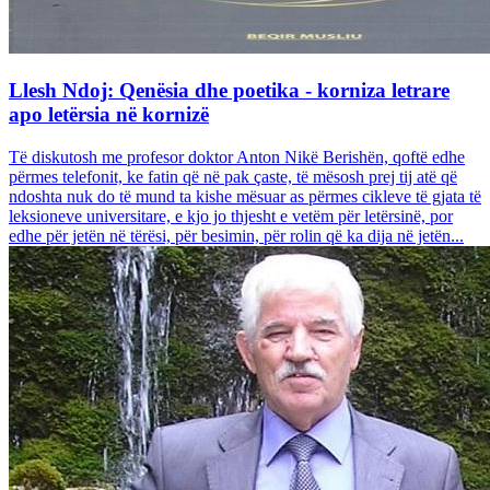
Llesh Ndoj: Qenësia dhe poetika - korniza letrare
apo letërsia në kornizë
Të diskutosh me profesor doktor Anton Nikë Berishën, qoftë edhe
përmes telefonit, ke fatin që në pak çaste, të mësosh prej tij atë që
ndoshta nuk do të mund ta kishe mësuar as përmes cikleve të gjata të
leksioneve universitare, e kjo jo thjesht e vetëm për letërsinë, por
edhe për jetën në tërësi, për besimin, për rolin që ka dija në jetën...