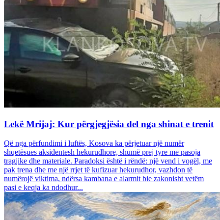
Lekë Mrijaj: Kur përgjegjësia del nga shinat e trenit
Që nga përfundimi i luftës, Kosova ka përjetuar një numër
shqetësues aksidentesh hekurudhore, shumë prej tyre me pasoja
tragjike dhe materiale. Paradoksi është i rëndë: një vend i vogël, me
pak trena dhe me një rrjet të kufizuar hekurudhor, vazhdon të
numërojë viktima, ndërsa kambana e alarmit bie zakonisht vetëm
pasi e keqja ka ndodhur...