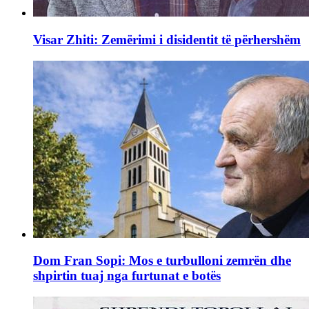
Visar Zhiti: Zemërimi i disidentit të përhershëm
Dom Fran Sopi: Mos e turbulloni zemrën dhe
shpirtin tuaj nga furtunat e botës