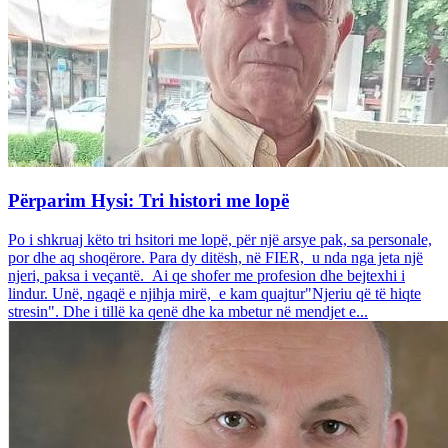
Përparim Hysi: Tri histori me lopë
Po i shkruaj këto tri hsitori me lopë, për një arsye pak, sa personale,
por dhe aq shoqërore. Para dy ditësh, në FIER, u nda nga jeta një
njeri, paksa i veçantë. Ai qe shofer me profesion dhe bejtexhi i
lindur. Unë, ngaqë e njihja mirë, e kam quajtur"Njeriu që të hiqte
stresin". Dhe i tillë ka qenë dhe ka mbetur në mendjet e...