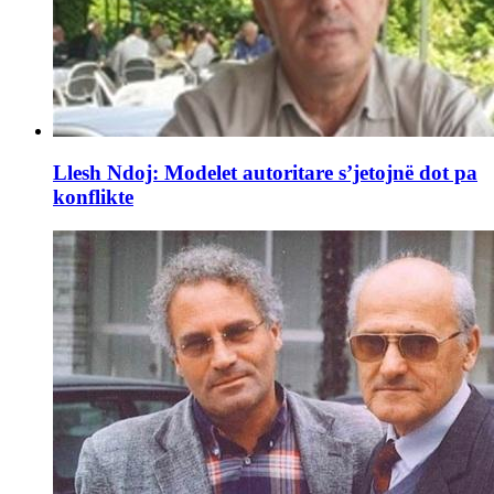
Llesh Ndoj: Modelet autoritare s’jetojnë dot pa
konflikte