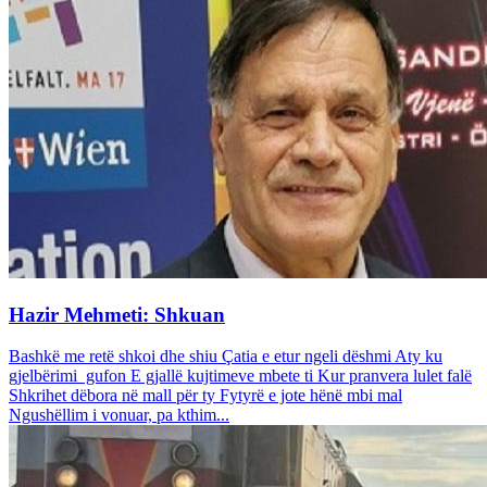
Hazir Mehmeti: Shkuan
Bashkë me retë shkoi dhe shiu Çatia e etur ngeli dëshmi Aty ku
gjelbërimi gufon E gjallë kujtimeve mbete ti Kur pranvera lulet falë
Shkrihet dëbora në mall për ty Fytyrë e jote hënë mbi mal
Ngushëllim i vonuar, pa kthim...