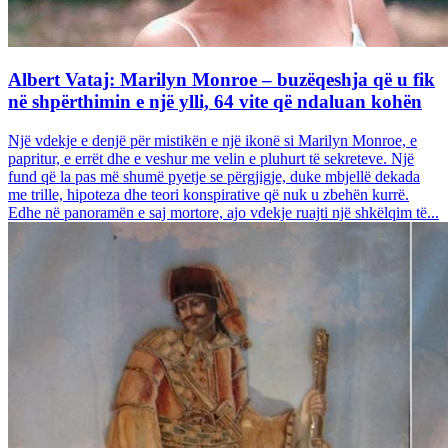
Albert Vataj: Marilyn Monroe – buzëqeshja që u fik
në shpërthimin e një ylli, 64 vite që ndaluan kohën
Një vdekje e denjë për mistikën e një ikonë si Marilyn Monroe, e
papritur, e errët dhe e veshur me velin e pluhurt të sekreteve. Një
fund që la pas më shumë pyetje se përgjigje, duke mbjellë dekada
me trille, hipoteza dhe teori konspirative që nuk u zbehën kurrë.
Edhe në panoramën e saj mortore, ajo vdekje ruajti një shkëlqim të...