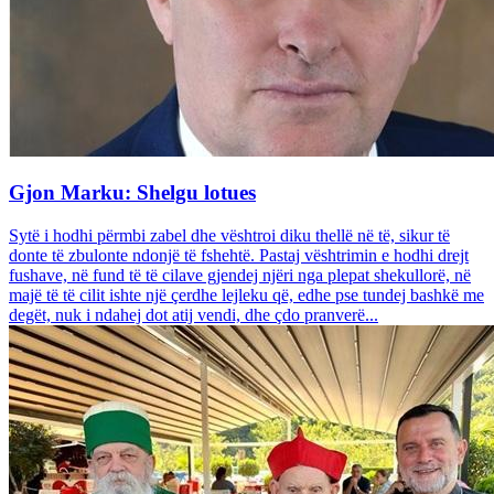
Gjon Marku: Shelgu lotues
Sytë i hodhi përmbi zabel dhe vështroi diku thellë në të, sikur të
donte të zbulonte ndonjë të fshehtë. Pastaj vështrimin e hodhi drejt
fushave, në fund të të cilave gjendej njëri nga plepat shekullorë, në
majë të të cilit ishte një çerdhe lejleku që, edhe pse tundej bashkë me
degët, nuk i ndahej dot atij vendi, dhe çdo pranverë...