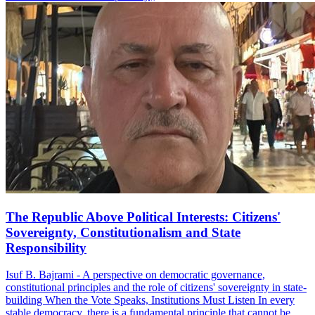
The Republic Above Political Interests: Citizens'
Sovereignty, Constitutionalism and State
Responsibility
Isuf B. Bajrami - A perspective on democratic governance,
constitutional principles and the role of citizens' sovereignty in state-
building When the Vote Speaks, Institutions Must Listen In every
stable democracy, there is a fundamental principle that cannot be