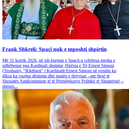
Frank Shkreli: Spaçi nuk e mposhti shpirtin
Më 31 korrik 2026, në ish-burgun e Spaçit u celebrua mesha e
udhëhequr nga Kardinali shqiptar, Hirësia e Tij Ernest Simoni
(Troshani). "Rikthimi" i Kardinalit Ernest Simoni në vendin ku
dikur ka vuajtur dënimin dhe punën e detyruar --me ftesë të
Shoqatës Antikomuniste të të Përndjekurve Politikë të Shqipërisë --
shënoi...