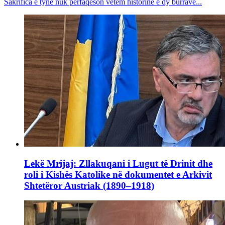
Sakrifica e tyne nuk përfaqëson vetëm historinë e dy burrave...
Lekë Mrijaj: Zllakuqani i Lugut të Drinit dhe
roli i Kishës Katolike në dokumentet e Arkivit
Shtetëror Austriak (1890–1918)