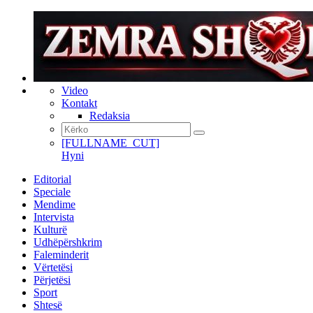
Video
Kontakt
Redaksia
[FULLNAME_CUT]
Hyni
Editorial
Speciale
Mendime
Intervista
Kulturë
Udhëpërshkrim
Faleminderit
Vërtetësi
Përjetësi
Sport
Shtesë