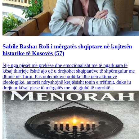
Sabile Basha: Roli i mërgatës shqiptare në kujtesën
historike të Kosovës (57)
Një nga pjesët më prekëse dhe emocionalisht më të ngarkuara të
kësaj thirrjeje është ajo që u drejtohet shqiptarëve të shpërngulur me
dhunë në Turqi. Pas polemikave politike dhe përcaktimeve
ideologjike, autorët ndryshojnë krejtësisht tonin e rrëfimit, duke iu
drejtuar kësaj pjese të mërgatës me një gjuhë të ngrohtë...