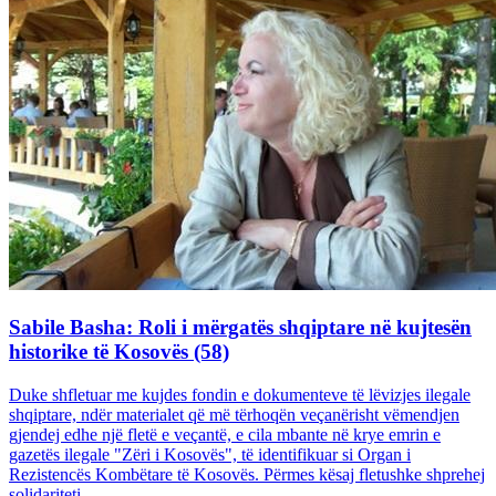
Sabile Basha: Roli i mërgatës shqiptare në kujtesën
historike të Kosovës (58)
Duke shfletuar me kujdes fondin e dokumenteve të lëvizjes ilegale
shqiptare, ndër materialet që më tërhoqën veçanërisht vëmendjen
gjendej edhe një fletë e veçantë, e cila mbante në krye emrin e
gazetës ilegale "Zëri i Kosovës", të identifikuar si Organ i
Rezistencës Kombëtare të Kosovës. Përmes kësaj fletushke shprehej
solidariteti...