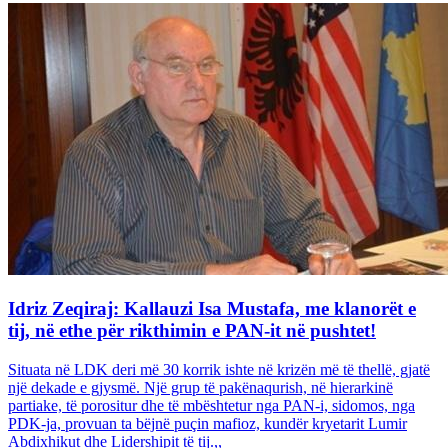
Idriz Zeqiraj: Kallauzi Isa Mustafa, me klanorët e
tij, në ethe për rikthimin e PAN-it në pushtet!
Situata në LDK deri më 30 korrik ishte në krizën më të thellë, gjatë
një dekade e gjysmë. Një grup të pakënaqurish, në hierarkinë
partiake, të porositur dhe të mbështetur nga PAN-i, sidomos, nga
PDK-ja, provuan ta bëjnë puçin mafioz, kundër kryetarit Lumir
Abdixhikut dhe Lidershipit të tij.,,