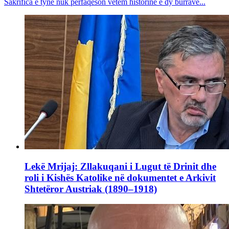
Sakrifica e tyne nuk përfaqëson vetëm historinë e dy burrave...
Lekë Mrijaj: Zllakuqani i Lugut të Drinit dhe
roli i Kishës Katolike në dokumentet e Arkivit
Shtetëror Austriak (1890–1918)