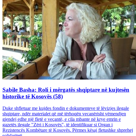
Sabile Basha: Roli i mërgatës shqiptare në kujtesën
historike të Kosovës (58)
Duke shfletuar me kujdes fondin e dokumenteve të lëvizjes ilegale
shqiptare, ndër materialet që më tërhoqën veçanërisht vëmendjen
gjendej edhe një fletë e veçantë, e cila mbante në krye emrin e
gazetës ilegale "Zëri i Kosovës", të identifikuar si Organ i
Rezistencës Kombëtare të Kosovës. Përmes kësaj fletushke shprehej
solidariteti...