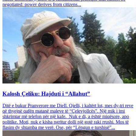
negotiated: power derives from citizens...
Kalosh Çeliku: Hajduti i “Allahut”
Ditë e bukur Pranverore me DieIl. Qielli, i kaltërt lot, mes dy-tri reve
që thyejnë qafën matanë maleve të “Çelevjollcës”. Një mik i imi
shkrimtar më telefon për një kafe. Nuk e di, a është miqësore, apo
politike. Moti, nuk e kisha ngritur dolli një gotë raki rrushi. Mos të
flasim dy shtamba me verë. Ose, për “Lëngun e turshisë”...