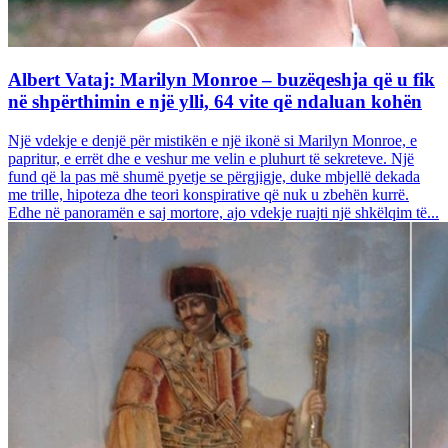
Albert Vataj: Marilyn Monroe – buzëqeshja që u fik
në shpërthimin e një ylli, 64 vite që ndaluan kohën
Një vdekje e denjë për mistikën e një ikonë si Marilyn Monroe, e
papritur, e errët dhe e veshur me velin e pluhurt të sekreteve. Një
fund që la pas më shumë pyetje se përgjigje, duke mbjellë dekada
me trille, hipoteza dhe teori konspirative që nuk u zbehën kurrë.
Edhe në panoramën e saj mortore, ajo vdekje ruajti një shkëlqim të...