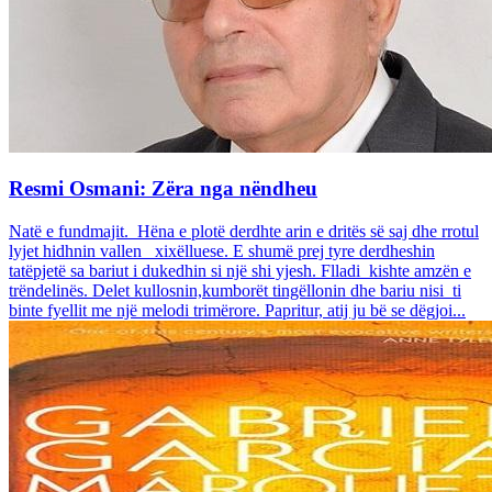
Resmi Osmani: Zëra nga nëndheu
Natë e fundmajit. Hëna e plotë derdhte arin e dritës së saj dhe rrotul
lyjet hidhnin vallen xixëlluese. E shumë prej tyre derdheshin
tatëpjetë sa bariut i dukedhin si një shi yjesh. Flladi kishte amzën e
trëndelinës. Delet kullosnin,kumborët tingëllonin dhe bariu nisi ti
binte fyellit me një melodi trimërore. Papritur, atij ju bë se dëgjoi...