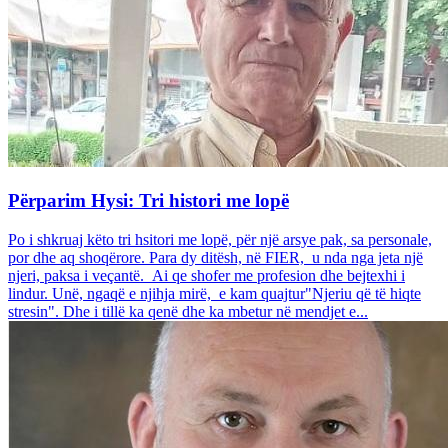
Përparim Hysi: Tri histori me lopë
Po i shkruaj këto tri hsitori me lopë, për një arsye pak, sa personale,
por dhe aq shoqërore. Para dy ditësh, në FIER, u nda nga jeta një
njeri, paksa i veçantë. Ai qe shofer me profesion dhe bejtexhi i
lindur. Unë, ngaqë e njihja mirë, e kam quajtur"Njeriu që të hiqte
stresin". Dhe i tillë ka qenë dhe ka mbetur në mendjet e...