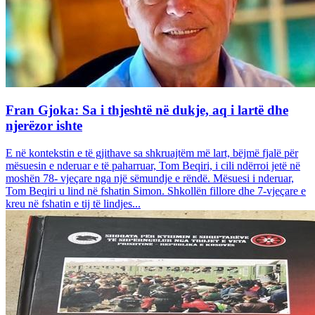
Fran Gjoka: Sa i thjeshtë në dukje, aq i lartë dhe
njerëzor ishte
E në kontekstin e të gjithave sa shkruajtëm më lart, bëjmë fjalë për
mësuesin e nderuar e të paharruar, Tom Beqiri, i cili ndërroi jetë në
moshën 78- vjeçare nga një sëmundje e rëndë. Mësuesi i nderuar,
Tom Beqiri u lind në fshatin Simon. Shkollën fillore dhe 7-vjeçare e
kreu në fshatin e tij të lindjes...