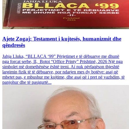
Ajete Zogaj: Testament i kujtesës, humanizmit dhe
qëndresës
Jahja Lluka, “BLLACA ‘99” Përjetimet e të dëbuarve me dhunë
nga forcat serbe, II, Botoi “Office Printy” Prishtinë, 2026 Një nga
simbolet më domethënëse është treni. Ai nuk përfaqëson thjeshtë
largimin fizik të të dëbuarve, por ndarjen mes dy botëve: asaj që
mbetet pas, e mbushur me kujtime, dhe asaj që i pret në vazhdim, të
panjohur dhe të pasigurtë...