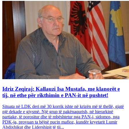
Idriz Zeqiraj: Kallauzi Isa Mustafa, me klanorët e
tij, në ethe për rikthimin e PAN-it në pushtet!
Situata në LDK deri më 30 korrik ishte në krizën më të thellë, gjatë
një dekade e gjysmë. Një grup të pakënaqurish, në hierarkinë
partiake, të porositur dhe të mbështetur nga PAN-i, sidomos, nga
PDK-ja, provuan ta bëjnë puçin mafioz, kundër kryetarit Lumir
Abdixhikut dhe Lidershipit të tij.,,