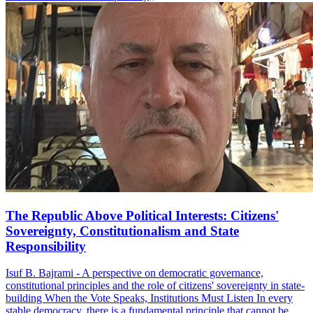
The Republic Above Political Interests: Citizens'
Sovereignty, Constitutionalism and State
Responsibility
Isuf B. Bajrami - A perspective on democratic governance,
constitutional principles and the role of citizens' sovereignty in state-
building When the Vote Speaks, Institutions Must Listen In every
stable democracy, there is a fundamental principle that cannot be