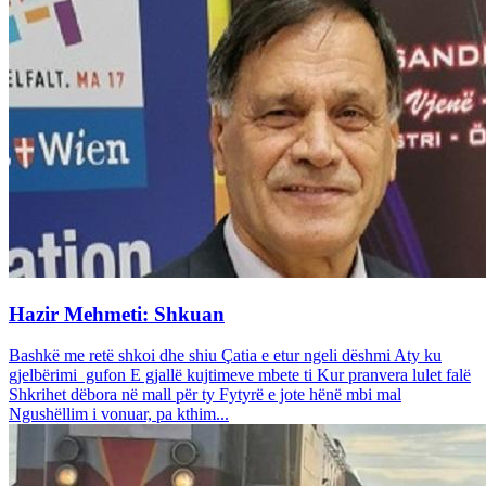
Hazir Mehmeti: Shkuan
Bashkë me retë shkoi dhe shiu Çatia e etur ngeli dëshmi Aty ku
gjelbërimi gufon E gjallë kujtimeve mbete ti Kur pranvera lulet falë
Shkrihet dëbora në mall për ty Fytyrë e jote hënë mbi mal
Ngushëllim i vonuar, pa kthim...