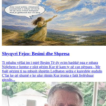
Shyqyri Fejzo: Besimi dhe Shpresa
Ti mbahu vëllai im i mirë Besim Të dy ecim bashkë nga e mbara
Ndjehem e lumtur e plot gëzim Kur të kam ty që çan përpara - Me
fjalë gëzimi ti na mbush shpirtin Ledhaton sedra e kureshtje gudulis
Ç'far ke që shumë e ke ulur ritmin Kur ironia e fatit frelëshuar
gjezdis...