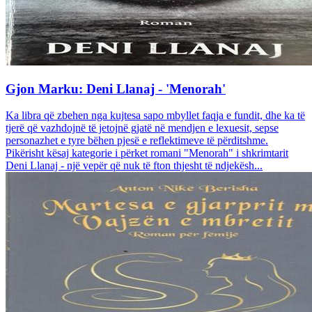
Gjon Marku: Deni Llanaj - 'Menorah'
Ka libra që zbehen nga kujtesa sapo mbyllet faqja e fundit, dhe ka të
tjerë që vazhdojnë të jetojnë gjatë në mendjen e lexuesit, sepse
personazhet e tyre bëhen pjesë e reflektimeve të përditshme.
Pikërisht kësaj kategorie i përket romani "Menorah" i shkrimtarit
Deni Llanaj - një vepër që nuk të fton thjesht të ndjekësh...