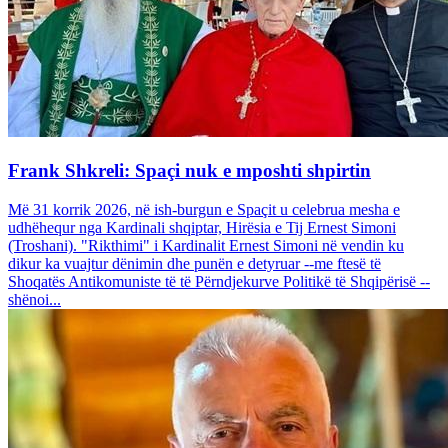
Frank Shkreli: Spaçi nuk e mposhti shpirtin
Më 31 korrik 2026, në ish-burgun e Spaçit u celebrua mesha e
udhëhequr nga Kardinali shqiptar, Hirësia e Tij Ernest Simoni
(Troshani). "Rikthimi" i Kardinalit Ernest Simoni në vendin ku
dikur ka vuajtur dënimin dhe punën e detyruar --me ftesë të
Shoqatës Antikomuniste të të Përndjekurve Politikë të Shqipërisë --
shënoi...