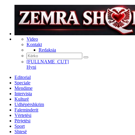
Video
Kontakt
Redaksia
[FULLNAME_CUT]
Hyni
Editorial
Speciale
Mendime
Intervista
Kulturë
Udhëpërshkrim
Faleminderit
Vërtetësi
Përjetësi
Sport
Shtesë