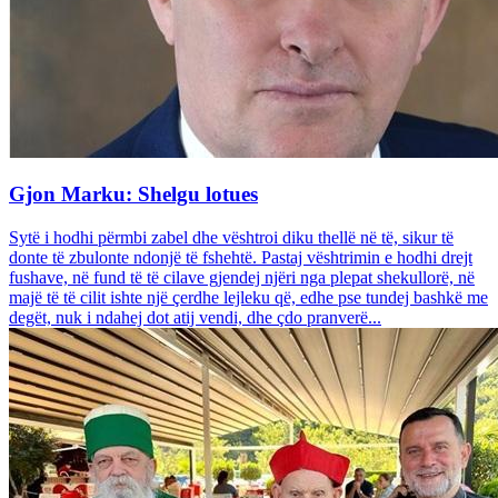
Gjon Marku: Shelgu lotues
Sytë i hodhi përmbi zabel dhe vështroi diku thellë në të, sikur të
donte të zbulonte ndonjë të fshehtë. Pastaj vështrimin e hodhi drejt
fushave, në fund të të cilave gjendej njëri nga plepat shekullorë, në
majë të të cilit ishte një çerdhe lejleku që, edhe pse tundej bashkë me
degët, nuk i ndahej dot atij vendi, dhe çdo pranverë...