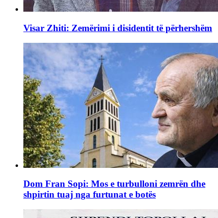
Visar Zhiti: Zemërimi i disidentit të përhershëm
Dom Fran Sopi: Mos e turbulloni zemrën dhe
shpirtin tuaj nga furtunat e botës