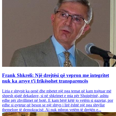
Frank Shkreli: Një drejtësi që vepron me integritet
nuk ka arsye t’i frikësohet transparencës
Liria e shtypit ka qenë dhe mbetet një nga temat që kam trajtuar më
shpesh gjatë dekadave, si në shkrimet e mia për Shqipërinë, ashtu
edhe për zhvillimet në botë. E kam bërë këtë jo vetëm si gazetar, por
edhe si qytetar që beson se një shtyp i lirë është një nga shtyllat
themelore të demokracisë. Ai nuk mbron vetëm të drejtën e...