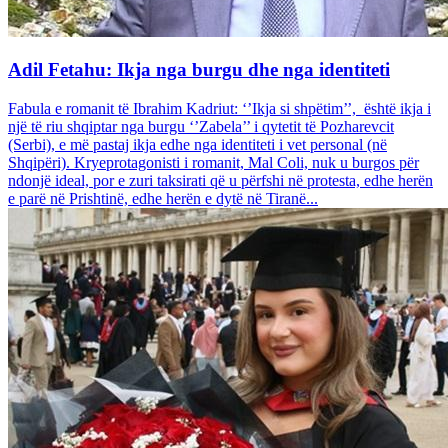
Adil Fetahu: Ikja nga burgu dhe nga identiteti
Fabula e romanit të Ibrahim Kadriut: ‘’Ikja si shpëtim’’, është ikja i
një të riu shqiptar nga burgu ‘’Zabela’’ i qytetit të Pozharevcit
(Serbi), e më pastaj ikja edhe nga identiteti i vet personal (në
Shqipëri). Kryeprotagonisti i romanit, Mal Coli, nuk u burgos për
ndonjë ideal, por e zuri taksirati që u përfshi në protesta, edhe herën
e parë në Prishtinë, edhe herën e dytë në Tiranë...