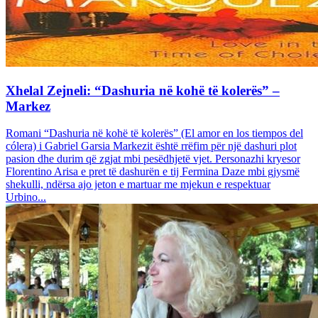
Xhelal Zejneli: “Dashuria në kohë të kolerës” –
Markez
Romani “Dashuria në kohë të kolerës” (El amor en los tiempos del
cólera) i Gabriel Garsia Markezit është rrëfim për një dashuri plot
pasion dhe durim që zgjat mbi pesëdhjetë vjet. Personazhi kryesor
Florentino Arisa e pret të dashurën e tij Fermina Daze mbi gjysmë
shekulli, ndërsa ajo jeton e martuar me mjekun e respektuar
Urbino...