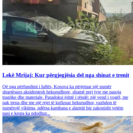
Lekë Mrijaj: Kur përgjegjësia del nga shinat e trenit
Që nga përfundimi i luftës, Kosova ka përjetuar një numër
shqetësues aksidentesh hekurudhore, shumë prej tyre me pasoja
tragjike dhe materiale. Paradoksi është i rëndë: një vend i vogël, me
pak trena dhe me një rrjet të kufizuar hekurudhor, vazhdon të
numërojë viktima, ndërsa kambana e alarmit bie zakonisht vetëm
pasi e keqja ka ndodhur...