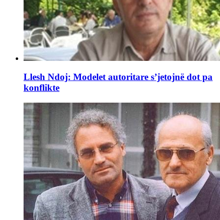
Llesh Ndoj: Modelet autoritare s’jetojnë dot pa
konflikte