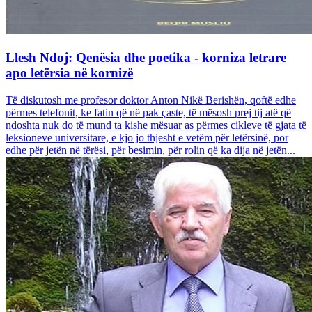
Llesh Ndoj: Qenësia dhe poetika - korniza letrare
apo letërsia në kornizë
Të diskutosh me profesor doktor Anton Nikë Berishën, qoftë edhe
përmes telefonit, ke fatin që në pak çaste, të mësosh prej tij atë që
ndoshta nuk do të mund ta kishe mësuar as përmes cikleve të gjata të
leksioneve universitare, e kjo jo thjesht e vetëm për letërsinë, por
edhe për jetën në tërësi, për besimin, për rolin që ka dija në jetën...