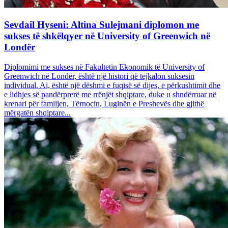
Sevdail Hyseni: Altina Sulejmani diplomon me
sukses të shkëlqyer në University of Greenwich në
Londër
Diplomimi me sukses në Fakultetin Ekonomik të University of
Greenwich në Londër, është një histori që tejkalon suksesin
individual. Ai, është një dëshmi e fuqisë së dijes, e përkushtimit dhe
e lidhjes së pandërprerë me rrënjët shqiptare, duke u shndërruar në
krenari për familjen, Tërnocin, Luginën e Preshevës dhe gjithë
mërgatën shqiptare...