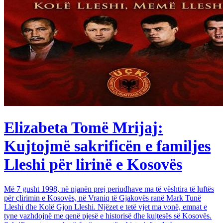
Elizabeta Tomë Mrijaj:
Kujtojmë sakrificën e familjes
Lleshi për lirinë e Kosovës
Më 7 gusht 1998, në njanën prej periudhave ma të vështira të luftës
për çlirimin e Kosovës, në Vraniq të Gjakovës ranë Mark Tunë
Lleshi dhe Kolë Gjon Lleshi. Njëzet e tetë vjet ma vonë, emnat e
tyne vazhdojnë me qenë pjesë e historisë dhe kujtesës së Kosovës.