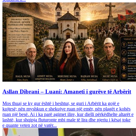
Asllan Dibrani – Luani: Amaneti i gurëve të Arbërit
Mos thuaj se ky gur është i heshtur, se guri i Arbërit ka gojë e
kujtesë; nën myshkun e shekujve ruan një emër, nën plagët e kohës
ruan një besë. Ai i ka parë agimet ilire, kur dielli përkëdhelte altarët e
lashtë, kur shqipja fluturonte mbi male të lira dhe njeriu i kësaj toke
e quante veten zot në vatër...