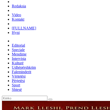
Redaksia
Video
Kontakt
[FULLNAME]
Hyni
Editorial
Speciale
Mendime
Intervista
Kulturë
Udhëpërshkrim
Faleminderit
Vërtetësi
Përjetësi
Sport
Shtesë