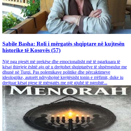
Sabile Basha: Roli i mërgatës shqiptare në kujtesën
historike të Kosovës (57)
Një nga pjesët më prekëse dhe emocionalisht më të ngarkuara të
kësaj thirrjeje është ajo që u drejtohet shqiptarëve të shpërngulur me
dhunë në Turqi. Pas polemikave politike dhe përcaktimeve
ideologjike, autorët ndryshojnë krejtësisht tonin e rrëfimit, duke iu
drejtuar kësaj pjese të mërgatës me një gjuhë të ngrohtë...