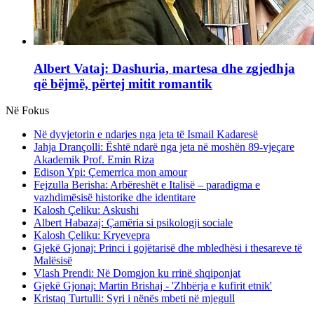
Albert Vataj: Dashuria, martesa dhe zgjedhja
që bëjmë, përtej mitit romantik
Në Fokus
Në dyvjetorin e ndarjes nga jeta të Ismail Kadaresë
Jahja Drançolli: Është ndarë nga jeta në moshën 89-vjeçare
Akademik Prof. Emin Riza
Edison Ypi: Çemerrica mon amour
Fejzulla Berisha: Arbëreshët e Italisë – paradigma e
vazhdimësisë historike dhe identitare
Kalosh Çeliku: Askushi
Albert Habazaj: Çamëria si psikologji sociale
Kalosh Çeliku: Kryevepra
Gjekë Gjonaj: Princi i gojëtarisë dhe mbledhësi i thesareve të
Malësisë
Vlash Prendi: Në Domgjon ku rrinë shqiponjat
Gjekë Gjonaj: Martin Brishaj - 'Zhbërja e kufirit etnik'
Kristaq Turtulli: Syri i nënës mbeti në mjegull