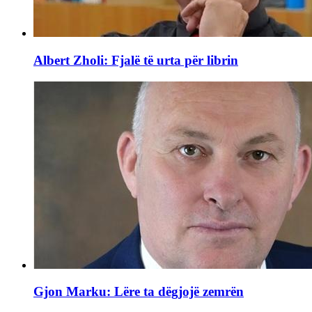
Albert Zholi: Fjalë të urta për librin
Gjon Marku: Lëre ta dëgjojë zemrën