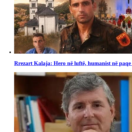
Rrezart Kalaja: Hero në luftë, humanist në paq