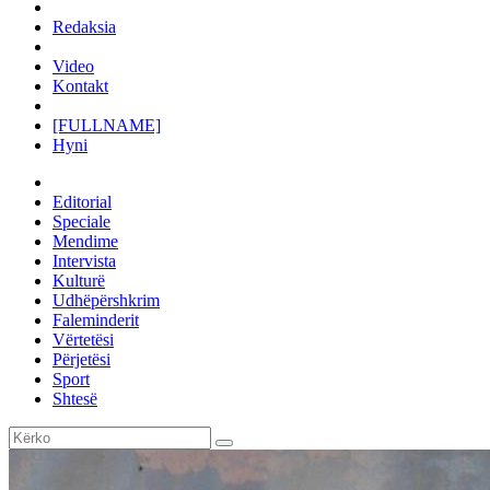
Redaksia
Video
Kontakt
[FULLNAME]
Hyni
Editorial
Speciale
Mendime
Intervista
Kulturë
Udhëpërshkrim
Faleminderit
Vërtetësi
Përjetësi
Sport
Shtesë