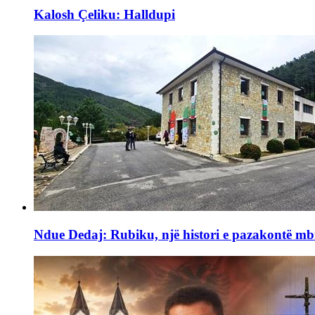
Kalosh Çeliku: Halldupi
Ndue Dedaj: Rubiku, një histori e pazakontë mb