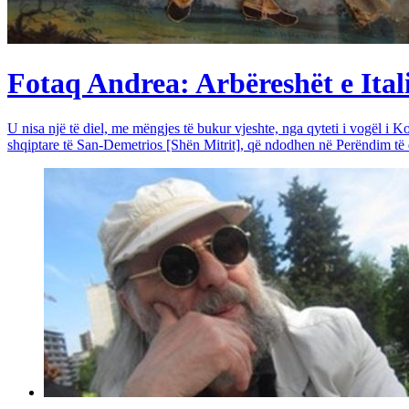
Fotaq Andrea: Arbëreshët e Itali
U nisa një të diel, me mëngjes të bukur vjeshte, nga qyteti i vogël i Ko
shqiptare të San-Demetrios [Shën Mitrit], që ndodhen në Perëndim të qy