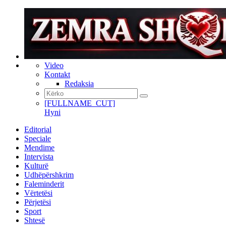
Video
Kontakt
Redaksia
[FULLNAME_CUT]
Hyni
Editorial
Speciale
Mendime
Intervista
Kulturë
Udhëpërshkrim
Faleminderit
Vërtetësi
Përjetësi
Sport
Shtesë