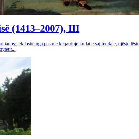
së (1413–2007), III
rilianos; tek lashë nga pas me keqardhje kullat e saj feudale, ujësjellës
tetit...