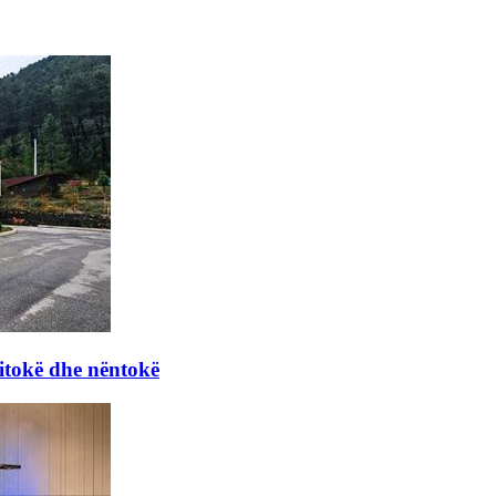
itokë dhe nëntokë