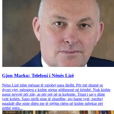
Gjon Marku: Telefoni i Nënës Lizë
Nëna Lizë ishte mësuar të zgjohej para diellit. Për më shumë se
dyzet vjet, mëngjesi e kishte gjetur gjithmonë në këmbë. Nuk kishte
pasur nevojë për zile, as për orë që ta kujtonte. Trupi i saj e dinte
vetë kohën. Sapo qielli niste të zbardhte, ajo hapte sytë, ngrihej
ngadalë dhe niste ditën me të njëjtin ritëm që kishte ndjekur për
gjithë jetën...