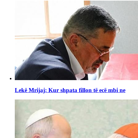
Lekë Mrijaj: Kur shpata fillon të ecë mbi ne