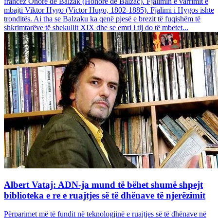
francez Onore dë Balzak (Honoré de Balzac). Fjalimin e varrimit e
mbajti Viktor Hygo (Victor Hugo, 1802-1885). Fjalimi i Hygos ishte
tronditës. Ai tha se Balzaku ka qenë pjesë e brezit të fuqishëm të
shkrimtarëve të shekullit XIX dhe se emri i tij do të mbetet...
Albert Vataj: ADN-ja mund të bëhet shumë shpejt
biblioteka e re e ruajtjes së të dhënave të njerëzimit
Përparimet më të fundit në teknologjinë e ruajtjes së të dhënave në