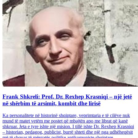
Frank Shkreli: Prof. Dr. Rexhep Krasniqi – një jetë
në shërbim të arsimit, kombit dhe lirisë
Ka personalitete në historinë shqiptare, veprimtaria e të cilëve nuk
mund të matet vetëm me postet që mbajtën apo me librat që kanë
shkruar. Jeta e tyre ishte një mision. I tillë ishte Dr. Rexhep Krasniqi
– historian, pedagog, publicist, burrë shteti dhe një nga udhëheqësit
më të shquar të mërgatës politike antikomuniste shqiptare...