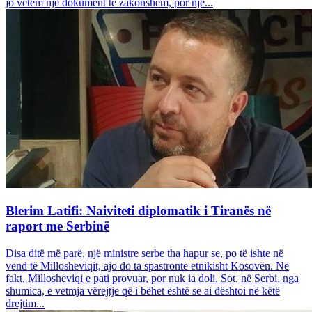
jo vetëm një dokument të zakonshëm, por një...
Blerim Latifi: Naiviteti diplomatik i Tiranës në
raport me Serbinë
Disa ditë më parë, një ministre serbe tha hapur se, po të ishte në
vend të Millosheviqit, ajo do ta spastronte etnikisht Kosovën. Në
fakt, Millosheviqi e pati provuar, por nuk ia doli. Sot, në Serbi, nga
shumica, e vetmja vërejtje që i bëhet është se ai dështoi në këtë
drejtim...