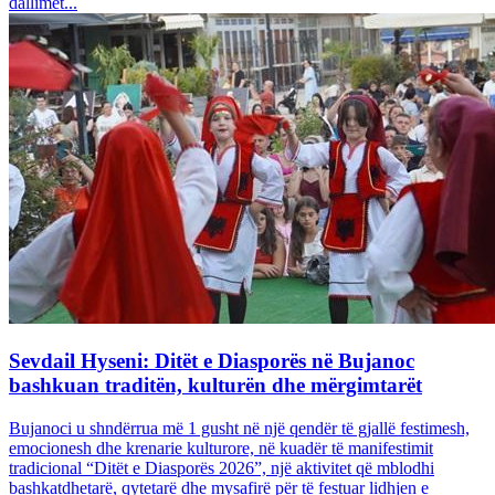
dallimet...
Sevdail Hyseni: Ditët e Diasporës në Bujanoc
bashkuan traditën, kulturën dhe mërgimtarët
Bujanoci u shndërrua më 1 gusht në një qendër të gjallë festimesh,
emocionesh dhe krenarie kulturore, në kuadër të manifestimit
tradicional “Ditët e Diasporës 2026”, një aktivitet që mblodhi
bashkatdhetarë, qytetarë dhe mysafirë për të festuar lidhjen e