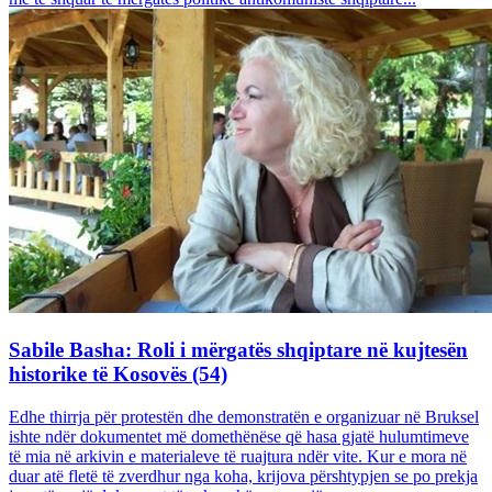
Sabile Basha: Roli i mërgatës shqiptare në kujtesën
historike të Kosovës (54)
Edhe thirrja për protestën dhe demonstratën e organizuar në Bruksel
ishte ndër dokumentet më domethënëse që hasa gjatë hulumtimeve
të mia në arkivin e materialeve të ruajtura ndër vite. Kur e mora në
duar atë fletë të zverdhur nga koha, krijova përshtypjen se po prekja