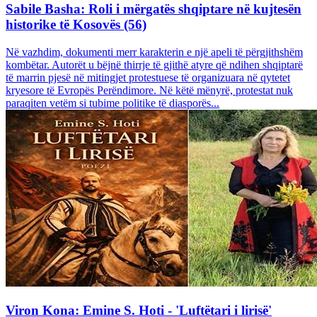
Sabile Basha: Roli i mërgatës shqiptare në kujtesën
historike të Kosovës (56)
Në vazhdim, dokumenti merr karakterin e një apeli të përgjithshëm
kombëtar. Autorët u bëjnë thirrje të gjithë atyre që ndihen shqiptarë
të marrin pjesë në mitingjet protestuese të organizuara në qytetet
kryesore të Evropës Perëndimore. Në këtë mënyrë, protestat nuk
paraqiten vetëm si tubime politike të diasporës...
Viron Kona: Emine S. Hoti - 'Luftëtari i lirisë'