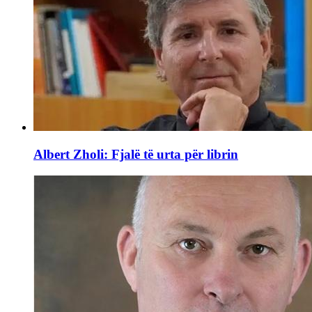
Albert Zholi: Fjalë të urta për librin