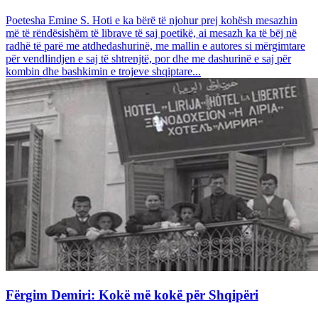
Poetesha Emine S. Hoti e ka bërë të njohur prej kohësh mesazhin
më të rëndësishëm të librave të saj poetikë, ai mesazh ka të bëj në
radhë të parë me atdhedashurinë, me mallin e autores si mërgimtare
për vendlindjen e saj të shtrenjtë, por dhe me dashurinë e saj për
kombin dhe bashkimin e trojeve shqiptare...
Fërgim Demiri: Kokë më kokë për Shqipëri