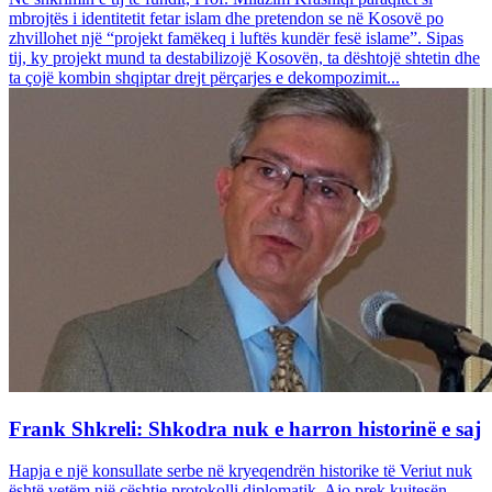
mbrojtës i identitetit fetar islam dhe pretendon se në Kosovë po
zhvillohet një “projekt famëkeq i luftës kundër fesë islame”. Sipas
tij, ky projekt mund ta destabilizojë Kosovën, ta dështojë shtetin dhe
ta çojë kombin shqiptar drejt përçarjes e dekompozimit...
Frank Shkreli: Shkodra nuk e harron historinë e saj
Hapja e një konsullate serbe në kryeqendrën historike të Veriut nuk
është vetëm një çështje protokolli diplomatik. Ajo prek kujtesën