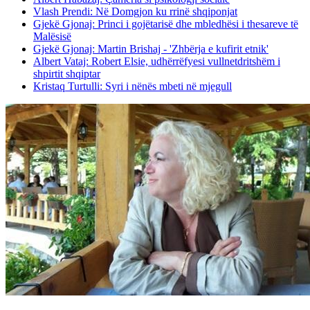
Vlash Prendi: Në Domgjon ku rrinë shqiponjat
Gjekë Gjonaj: Princi i gojëtarisë dhe mbledhësi i thesareve të
Malësisë
Gjekë Gjonaj: Martin Brishaj - 'Zhbërja e kufirit etnik'
Albert Vataj: Robert Elsie, udhërrëfyesi vullnetdritshëm i
shpirtit shqiptar
Kristaq Turtulli: Syri i nënës mbeti në mjegull