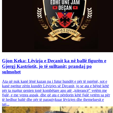
Gjon Keka: Lëvizja e Deçanit ka në ballë figurën e
Gjergj Kastriotit, jo të sulltanit; prandaj po
sulmohet
Ata që nuk kanë lënë kazan pa i futur hundët e për të ngrënë, sot e
kanë ngritur zërin kundër Lëvizjes së Deçanit, jo se ata e bëjnë këtë
për ta ruajtur qenien tonë kombëtare apo atë „tolerancë" vetëm me
fjalë, e me vepra aspak, dhe që ata e përdorin këtë fjalë vetëm sa për
të hedhur baltë dhe për të paragjykuar lëvizjen dhe themeluesit e
saj...