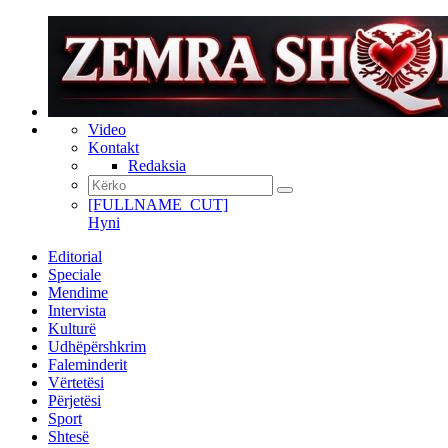
Video
Kontakt
Redaksia
[FULLNAME_CUT]
Hyni
Editorial
Speciale
Mendime
Intervista
Kulturë
Udhëpërshkrim
Faleminderit
Vërtetësi
Përjetësi
Sport
Shtesë