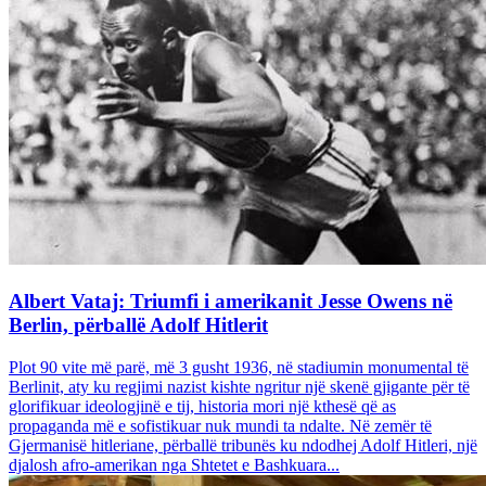
Albert Vataj: Triumfi i amerikanit Jesse Owens në
Berlin, përballë Adolf Hitlerit
Plot 90 vite më parë, më 3 gusht 1936, në stadiumin monumental të
Berlinit, aty ku regjimi nazist kishte ngritur një skenë gjigante për të
glorifikuar ideologjinë e tij, historia mori një kthesë që as
propaganda më e sofistikuar nuk mundi ta ndalte. Në zemër të
Gjermanisë hitleriane, përballë tribunës ku ndodhej Adolf Hitleri, një
djalosh afro-amerikan nga Shtetet e Bashkuara...