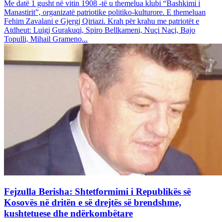
Me datë 1 gusht në vitin 1908 -të u themelua klubi “Bashkimi i
Manastirit”, organizatë patriotike politiko-kulturore. E themeluan
Fehim Zavalani e Gjergj Qiriazi. Krah për krahu me patriotët e
Atdheut: Luigj Gurakuqi, Spiro Bellkameni, Nuçi Naçi, Bajo
Topulli, Mihail Grameno...
Fejzulla Berisha: Shtetformimi i Republikës së
Kosovës në dritën e së drejtës së brendshme,
kushtetuese dhe ndërkombëtare