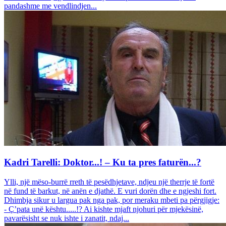
pandashme me vendlindjen...
Kadri Tarelli: Doktor...! – Ku ta pres faturën...?
Ylli, një mëso-burrë rreth të pesëdhjetave, ndjeu një therrje të fortë
në fund të barkut, në anën e djathë. E vuri dorën dhe e ngjeshi fort.
Dhimbja sikur u largua pak nga pak, por meraku mbeti pa përgjigje:
- Ç’pata unë kështu.....!? Ai kishte mjaft njohuri për mjekësinë,
pavarësisht se nuk ishte i zanatit, ndaj...