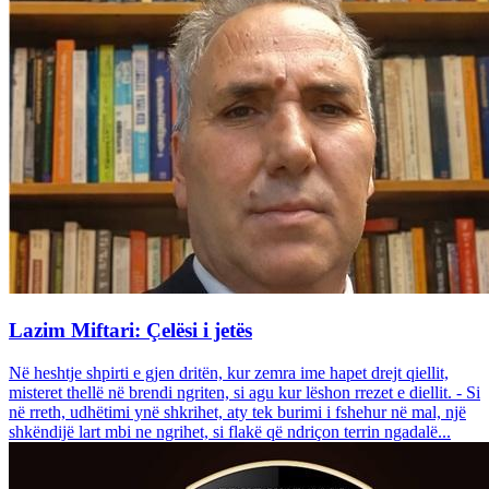
Lazim Miftari: Çelësi i jetës
Në heshtje shpirti e gjen dritën, kur zemra ime hapet drejt qiellit,
misteret thellë në brendi ngriten, si agu kur lëshon rrezet e diellit. - Si
në rreth, udhëtimi ynë shkrihet, aty tek burimi i fshehur në mal, një
shkëndijë lart mbi ne ngrihet, si flakë që ndriçon terrin ngadalë...