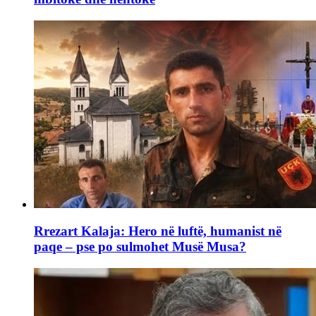
Rrezart Kalaja: Hero në luftë, humanist në
paqe – pse po sulmohet Musë Musa?