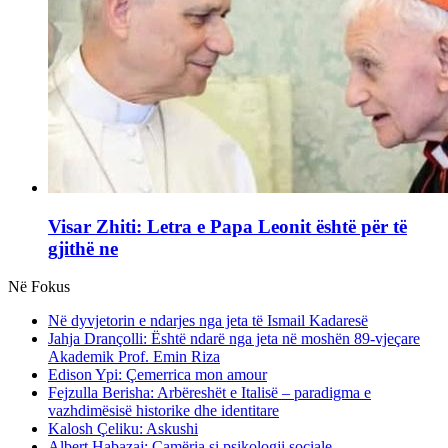
Visar Zhiti: Letra e Papa Leonit është për të
gjithë ne
Në Fokus
Në dyvjetorin e ndarjes nga jeta të Ismail Kadaresë
Jahja Drançolli: Është ndarë nga jeta në moshën 89-vjeçare
Akademik Prof. Emin Riza
Edison Ypi: Çemerrica mon amour
Fejzulla Berisha: Arbëreshët e Italisë – paradigma e
vazhdimësisë historike dhe identitare
Kalosh Çeliku: Askushi
Albert Habazaj: Çamëria si psikologji sociale