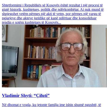
Shtetformimi i Republikës së Kosovës është rezultat i një procesi të
gjatë historik, kushtetues, politik dhe ndërkombëtar. Ai nuk mund të
shpjegohet vetëm përmes një akti të vetm, por përmes një vargu të
ngjarjeve dhe akteve juridike që kanë ndërtuar dhe konsoliduar
rendin e sotëm kushtetues të Kosovës...
Vladimir Shyti: “Çifuti”
Në dhomat e vogla, ku jetonte familja ime ishin shumë ngushtë, të