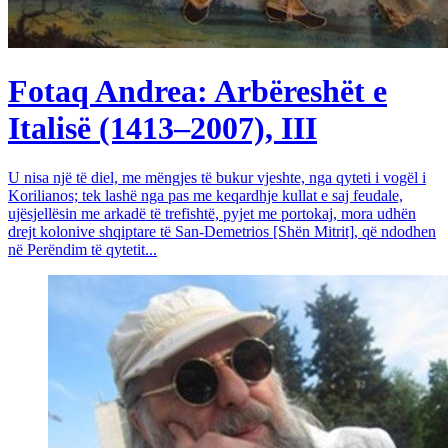
Fotaq Andrea: Arbëreshët e
Italisë (1413–2007), III
U nisa një të diel, me mëngjes të bukur vjeshte, nga qyteti i vogël i
Korilianos; tek lashë nga pas me keqardhje kullat e saj feudale,
ujësjellësin me arkadë të trefishtë, pyjet me portokaj, mora udhën
drejt kolonive shqiptare të San-Demetrios [Shën Mitrit], që ndodhen
në Perëndim të qytetit...