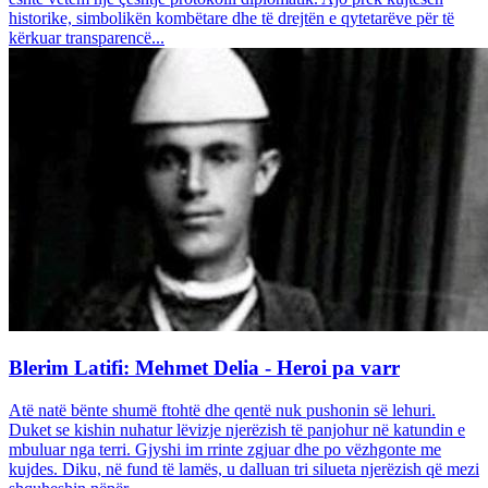
historike, simbolikën kombëtare dhe të drejtën e qytetarëve për të
kërkuar transparencë...
Blerim Latifi: Mehmet Delia - Heroi pa varr
Atë natë bënte shumë ftohtë dhe qentë nuk pushonin së lehuri.
Duket se kishin nuhatur lëvizje njerëzish të panjohur në katundin e
mbuluar nga terri. Gjyshi im rrinte zgjuar dhe po vëzhgonte me
kujdes. Diku, në fund të lamës, u dalluan tri silueta njerëzish që mezi