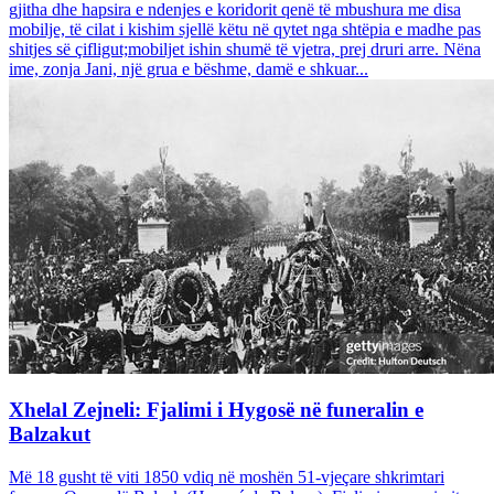
gjitha dhe hapsira e ndenjes e koridorit qenë të mbushura me disa
mobilje, të cilat i kishim sjellë këtu në qytet nga shtëpia e madhe pas
shitjes së çifligut;mobiljet ishin shumë të vjetra, prej druri arre. Nëna
ime, zonja Jani, një grua e bëshme, damë e shkuar...
Xhelal Zejneli: Fjalimi i Hygosë në funeralin e
Balzakut
Më 18 gusht të viti 1850 vdiq në moshën 51-vjeçare shkrimtari