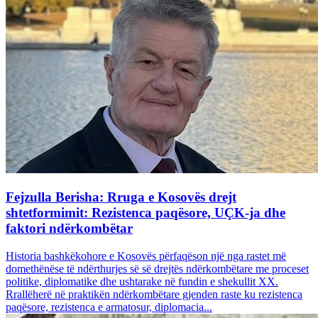
Fejzulla Berisha: Rruga e Kosovës drejt
shtetformimit: Rezistenca paqësore, UÇK-ja dhe
faktori ndërkombëtar
Historia bashkëkohore e Kosovës përfaqëson një nga rastet më
domethënëse të ndërthurjes së së drejtës ndërkombëtare me proceset
politike, diplomatike dhe ushtarake në fundin e shekullit XX.
Rrallëherë në praktikën ndërkombëtare gjenden raste ku rezistenca
paqësore, rezistenca e armatosur, diplomacia...