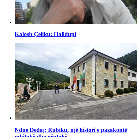
Kalosh Çeliku: Halldupi
Ndue Dedaj: Rubiku, një histori e pazakontë
mbitokë dhe nëntokë