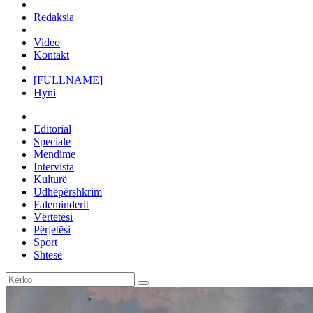
Redaksia
Video
Kontakt
[FULLNAME]
Hyni
Editorial
Speciale
Mendime
Intervista
Kulturë
Udhëpërshkrim
Faleminderit
Vërtetësi
Përjetësi
Sport
Shtesë