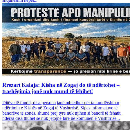
shquheshin nëpër...
Rrezart Kalaja: Kisha në Zogaj do të ndërtohet –
trashëgimia jonë nuk mund të fshihet!
Ditëve të fundit, disa persona janë mbledhur për ta kundërshtuar
ndërtimin e Kishës në Zogaj të Vushtrrisë. Sipas informatave të
banorëve të zonës, shumë prej tyre nuk njihen si banorë të fshatit,
ndërsa disa thuhet se nuk jetojnë fare në komunën e Vushtrrisë...