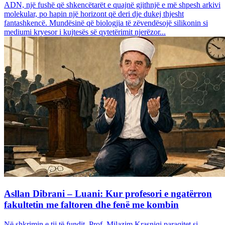
ADN, një fushë që shkencëtarët e quajnë gjithnjë e më shpesh arkivi
molekular, po hapin një horizont që deri dje dukej thjesht
fantashkencë. Mundësinë që biologjia të zëvendësojë silikonin si
mediumi kryesor i kujtesës së qytetërimit njerëzor...
Asllan Dibrani – Luani: Kur profesori e ngatërron
fakultetin me faltoren dhe fenë me kombin
Në shkrimin e tij të fundit, Prof. Milazim Krasniqi paraqitet si