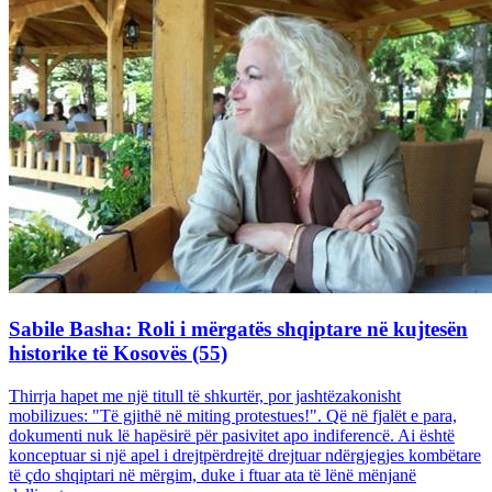
Sabile Basha: Roli i mërgatës shqiptare në kujtesën
historike të Kosovës (55)
Thirrja hapet me një titull të shkurtër, por jashtëzakonisht
mobilizues: "Të gjithë në miting protestues!". Që në fjalët e para,
dokumenti nuk lë hapësirë për pasivitet apo indiferencë. Ai është
konceptuar si një apel i drejtpërdrejtë drejtuar ndërgjegjes kombëtare
të çdo shqiptari në mërgim, duke i ftuar ata të lënë mënjanë