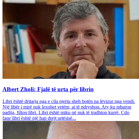
Albert Zholi: Fjalë të urta për librin
Libri është dritarja nga e cila njeriu sheh botën pa lëvizur nga vendi.
Një libër i mirë nuk lexohet vetëm, ai të ndryshon. Aty ku mbaron
padija, fillon libri. Libri është miku që nuk të tradhton kurrë. Çdo
faqe libri është një hap drejt urtësisë...