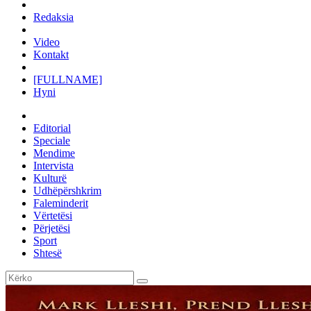
Redaksia
Video
Kontakt
[FULLNAME]
Hyni
Editorial
Speciale
Mendime
Intervista
Kulturë
Udhëpërshkrim
Faleminderit
Vërtetësi
Përjetësi
Sport
Shtesë