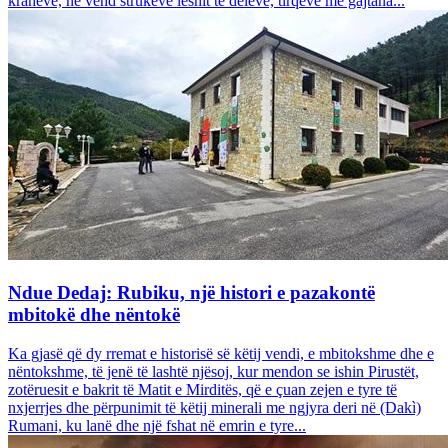
krahëve, në vend strukeve leshit të deleve, tirqëve me gajtana...
Ndue Dedaj: Rubiku, një histori e pazakontë
mbitokë dhe nëntokë
Ka gjasë që dy rremat e historisë së këtij vendi, e mbitokshme dhe e
nëntokshme, të jenë të lashtë njësoj, kur mendon se ishin Pirustët,
zotëruesit e bakrit të Matit e Mirditës, që e çuan zejen e tyre të
nxjerrjes dhe përpunimit të këtij minerali me ngjyra deri në (Dakì)
Rumani, ku lanë dhe një fshat në emrin e tyre...