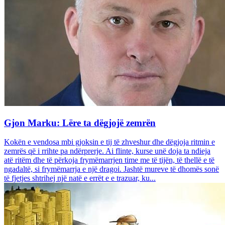
Gjon Marku: Lëre ta dëgjojë zemrën
Kokën e vendosa mbi gjoksin e tij të zhveshur dhe dëgjoja ritmin e
zemrës që i rrihte pa ndërprerje. Ai flinte, kurse unë doja ta ndieja
atë ritëm dhe të përkoja frymëmarrjen time me të tijën, të thellë e të
ngadaltë, si frymëmarrja e një dragoi. Jashtë mureve të dhomës sonë
të fjetjes shtrihej një natë e errët e e trazuar, ku...