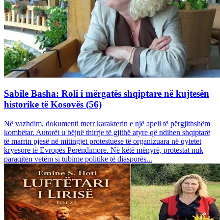
Sabile Basha: Roli i mërgatës shqiptare në kujtesën
historike të Kosovës (56)
Në vazhdim, dokumenti merr karakterin e një apeli të përgjithshëm
kombëtar. Autorët u bëjnë thirrje të gjithë atyre që ndihen shqiptarë
të marrin pjesë në mitingjet protestuese të organizuara në qytetet
kryesore të Evropës Perëndimore. Në këtë mënyrë, protestat nuk
paraqiten vetëm si tubime politike të diasporës...