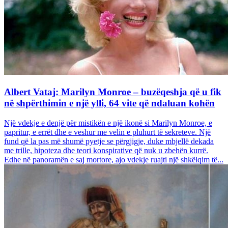
Albert Vataj: Marilyn Monroe – buzëqeshja që u fik
në shpërthimin e një ylli, 64 vite që ndaluan kohën
Një vdekje e denjë për mistikën e një ikonë si Marilyn Monroe, e
papritur, e errët dhe e veshur me velin e pluhurt të sekreteve. Një
fund që la pas më shumë pyetje se përgjigje, duke mbjellë dekada
me trille, hipoteza dhe teori konspirative që nuk u zbehën kurrë.
Edhe në panoramën e saj mortore, ajo vdekje ruajti një shkëlqim të...