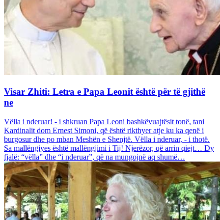
Visar Zhiti: Letra e Papa Leonit është për të gjithë
ne
Vëlla i nderuar! - i shkruan Papa Leoni bashkëvuajtësit tonë, tani
Kardinalit dom Ernest Simoni, që është rikthyer atje ku ka qenë i
burgosur dhe po mban Meshën e Shenjtë. Vëlla i nderuar, - i thotë.
Sa mallëngjyes është mallëngjimi i Tij! Njerëzor, që arrin qiejt… Dy
fjalë: “vëlla” dhe “i nderuar”, që na mungojnë aq shumë…