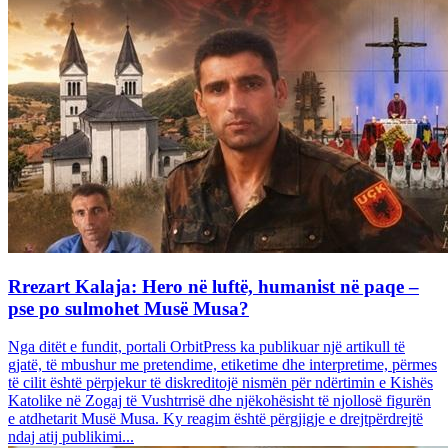
Rrezart Kalaja: Hero në luftë, humanist në paqe –
pse po sulmohet Musë Musa?
Nga ditët e fundit, portali OrbitPress ka publikuar një artikull të
gjatë, të mbushur me pretendime, etiketime dhe interpretime, përmes
të cilit është përpjekur të diskreditojë nismën për ndërtimin e Kishës
Katolike në Zogaj të Vushtrrisë dhe njëkohësisht të njollosë figurën
e atdhetarit Musë Musa. Ky reagim është përgjigje e drejtpërdrejtë
ndaj atij publikimi...