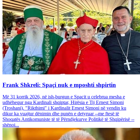
Frank Shkreli: Spaçi nuk e mposhti shpirtin
Më 31 korrik 2026, në ish-burgun e Spaçit u celebrua mesha e
udhëhequr nga Kardinali shqiptar, Hirësia e Tij Ernest Simoni
(Troshani). "Rikthimi" i Kardinalit Ernest Simoni në vendin ku
dikur ka vuajtur dënimin dhe punën e detyruar --me ftesë të
Shoqatës Antikomuniste të të Përndjekurve Politikë të Shqipërisë --
shënoi...