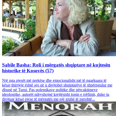
Sabile Basha: Roli i mërgatës shqiptare në kujtesën
historike të Kosovës (57)
Një nga pjesët më prekëse dhe emocionalisht më të ngarkuara të
kësaj thirrjeje është ajo që u drejtohet shqiptarëve të shpërngulur me
dhunë në Turqi. Pas polemikave politike dhe përcaktimeve
ideologjike, autorët ndryshojnë krejtësisht tonin e rrëfimit, duke iu
drejtuar kësaj pjese të mërgatës me një gjuhë të ngrohtë...