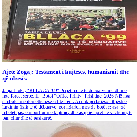
Ajete Zogaj: Testament i kujtesës, humanizmit dhe
qëndresës
Jahja Lluka, “BLLACA ‘99” Përjetimet e të dëbuarve me dhunë
nga forcat serbe, II, Botoi “Office Printy” Prishtinë, 2026 Një nga
simbolet më domethënëse është treni. Ai nuk përfaqëson thjeshtë
largimin fizik të të dëbuarve, por ndarjen mes dy botëve: asaj që
mbetet pas, e mbushur me kujtime, dhe asaj që i pret në vazhdim, të
panjohur dhe të pasigurtë...