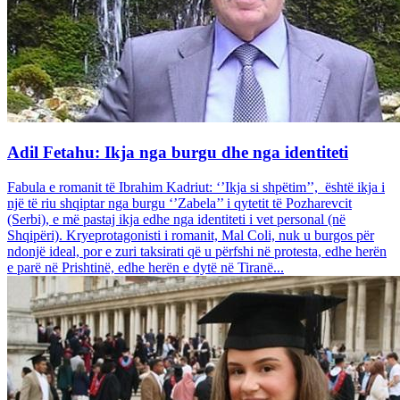
Adil Fetahu: Ikja nga burgu dhe nga identiteti
Fabula e romanit të Ibrahim Kadriut: ‘’Ikja si shpëtim’’, është ikja i
një të riu shqiptar nga burgu ‘’Zabela’’ i qytetit të Pozharevcit
(Serbi), e më pastaj ikja edhe nga identiteti i vet personal (në
Shqipëri). Kryeprotagonisti i romanit, Mal Coli, nuk u burgos për
ndonjë ideal, por e zuri taksirati që u përfshi në protesta, edhe herën
e parë në Prishtinë, edhe herën e dytë në Tiranë...