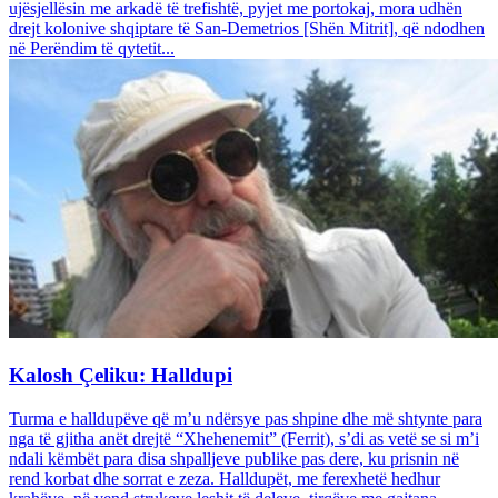
ujësjellësin me arkadë të trefishtë, pyjet me portokaj, mora udhën
drejt kolonive shqiptare të San-Demetrios [Shën Mitrit], që ndodhen
në Perëndim të qytetit...
Kalosh Çeliku: Halldupi
Turma e halldupëve që m’u ndërsye pas shpine dhe më shtynte para
nga të gjitha anët drejtë “Xhehenemit” (Ferrit), s’di as vetë se si m’i
ndali këmbët para disa shpalljeve publike pas dere, ku prisnin në
rend korbat dhe sorrat e zeza. Halldupët, me ferexhetë hedhur