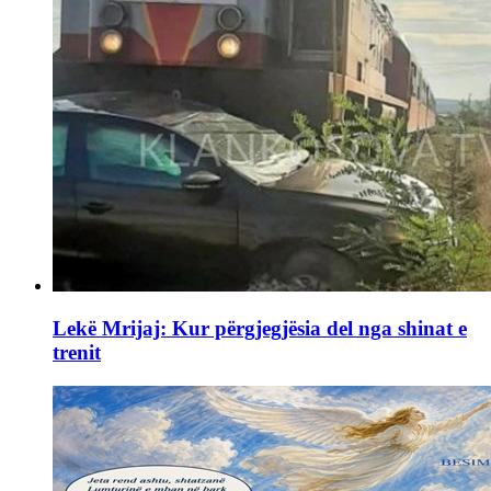
Lekë Mrijaj: Kur përgjegjësia del nga shinat e
trenit