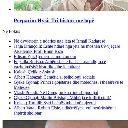
Përparim Hysi: Tri histori me lopë
Në Fokus
Në dyvjetorin e ndarjes nga jeta të Ismail Kadaresë
Jahja Drançolli: Është ndarë nga jeta në moshën 89-vjeçare
Akademik Prof. Emin Riza
Edison Ypi: Çemerrica mon amour
Fejzulla Berisha: Arbëreshët e Italisë – paradigma e
vazhdimësisë historike dhe identitare
Kalosh Çeliku: Askushi
Albert Habazaj: Çamëria si psikologji sociale
Gjekë Gjonaj: Princi i gojëtarisë dhe mbledhësi i thesareve të
Malësisë
Vlash Prendi: Në Domgjon ku rrinë shqiponjat
Gjekë Gjonaj: Martin Brishaj - 'Zhbërja e kufirit etnik'
Kristaq Turtulli: Syri i nënës mbeti në mjegull
Albert Vataj: Robert Elsie, udhërrëfyesi vullnetdritshëm i
shpirtit shqiptar