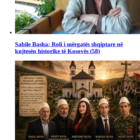
Sabile Basha: Roli i mërgatës shqiptare në
kujtesën historike të Kosovës (58)