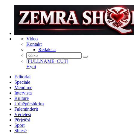
Video
Kontakt
Redaksia
[FULLNAME_CUT]
Hyni
Editorial
Speciale
Mendime
Intervista
Kulturë
Udhëpërshkrim
Faleminderit
Vërtetësi
Përjetësi
Sport
Shtesë