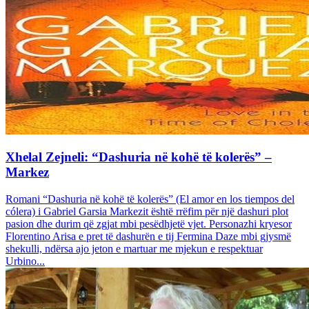
Xhelal Zejneli: “Dashuria në kohë të kolerës” –
Markez
Romani “Dashuria në kohë të kolerës” (El amor en los tiempos del
cólera) i Gabriel Garsia Markezit është rrëfim për një dashuri plot
pasion dhe durim që zgjat mbi pesëdhjetë vjet. Personazhi kryesor
Florentino Arisa e pret të dashurën e tij Fermina Daze mbi gjysmë
shekulli, ndërsa ajo jeton e martuar me mjekun e respektuar
Urbino...