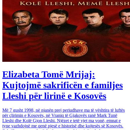
Elizabeta Tomë Mrijaj:
Kujtojmë sakrificën e familjes
Lleshi për lirinë e Kosovës
Më 7 gusht 1998, në njanën prej periudhave ma të vështira të luftës
për çlirimin e Kosovës, në Vraniq të Gjakovës ranë Mark Tunë
Lleshi dhe Kolë Gjon Lleshi. Njëzet e tetë vjet ma vonë, emnat e
tyne vazhdojnë me qenë pjesë e historisë dhe kujtesës së Kosovës.