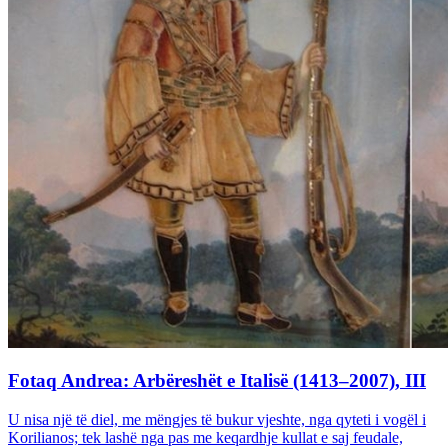
Fotaq Andrea: Arbëreshët e Italisë (1413–2007), III
U nisa një të diel, me mëngjes të bukur vjeshte, nga qyteti i vogël i
Korilianos; tek lashë nga pas me keqardhje kullat e saj feudale,