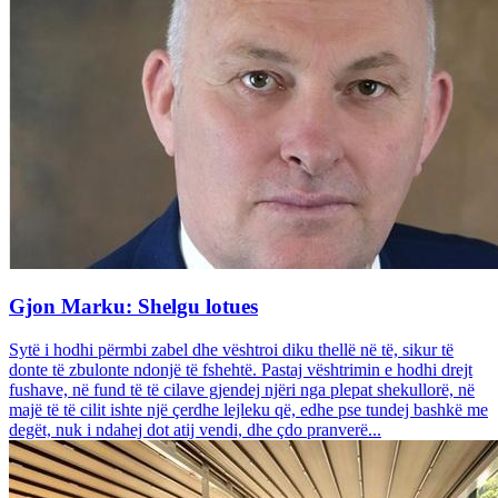
Gjon Marku: Shelgu lotues
Sytë i hodhi përmbi zabel dhe vështroi diku thellë në të, sikur të
donte të zbulonte ndonjë të fshehtë. Pastaj vështrimin e hodhi drejt
fushave, në fund të të cilave gjendej njëri nga plepat shekullorë, në
majë të të cilit ishte një çerdhe lejleku që, edhe pse tundej bashkë me
degët, nuk i ndahej dot atij vendi, dhe çdo pranverë...