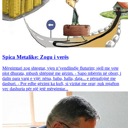
Spica Metalike: Zogu i verës
Mërgimtari zog shtegtar, vjen n’vendlindje fluturim; sjell me vete
plot dhurata, mbush shtëpinë me gëzim. - Sapo mbërrin në oborr, i
dalin para varg e vijë: nëna, baba, halla, daja... e përqafojnë me
dashuri. - Por edhe gëzimi ka kufi, si vizitat me orar; nuk mjafton
veç dashuria për një jetë mërgimtar...