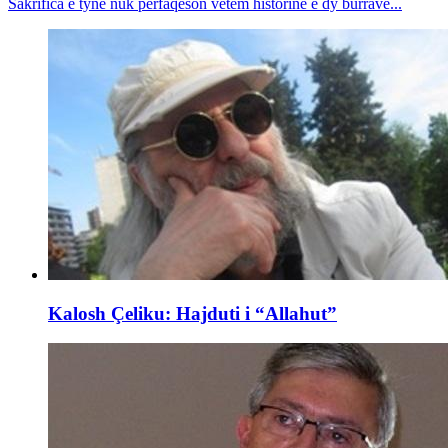
Sakrifica e tyne nuk përfaqëson vetëm historinë e dy burrave...
Kalosh Çeliku: Hajduti i “Allahut”