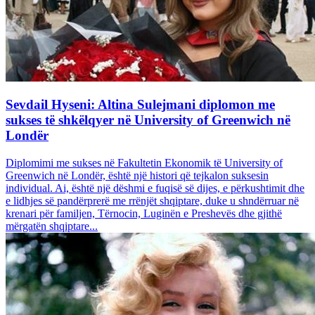
Sevdail Hyseni: Altina Sulejmani diplomon me
sukses të shkëlqyer në University of Greenwich në
Londër
Diplomimi me sukses në Fakultetin Ekonomik të University of
Greenwich në Londër, është një histori që tejkalon suksesin
individual. Ai, është një dëshmi e fuqisë së dijes, e përkushtimit dhe
e lidhjes së pandërprerë me rrënjët shqiptare, duke u shndërruar në
krenari për familjen, Tërnocin, Luginën e Preshevës dhe gjithë
mërgatën shqiptare...