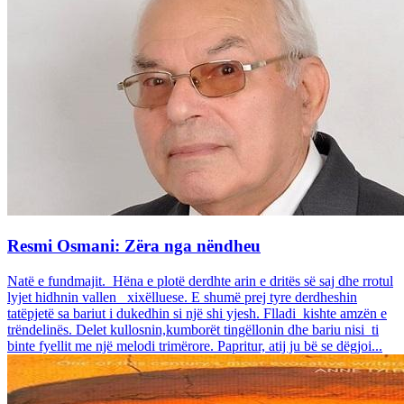
Resmi Osmani: Zëra nga nëndheu
Natë e fundmajit. Hëna e plotë derdhte arin e dritës së saj dhe rrotul
lyjet hidhnin vallen xixëlluese. E shumë prej tyre derdheshin
tatëpjetë sa bariut i dukedhin si një shi yjesh. Flladi kishte amzën e
trëndelinës. Delet kullosnin,kumborët tingëllonin dhe bariu nisi ti
binte fyellit me një melodi trimërore. Papritur, atij ju bë se dëgjoi...