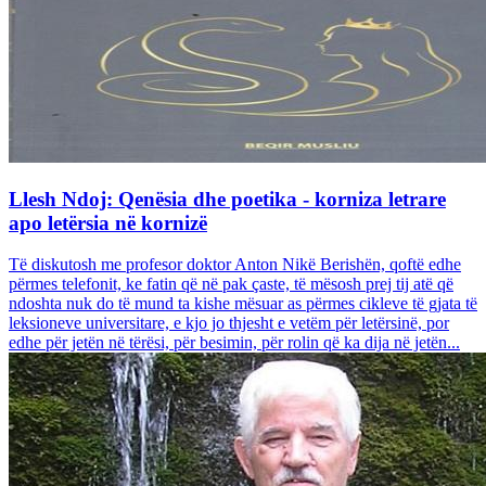
Llesh Ndoj: Qenësia dhe poetika - korniza letrare
apo letërsia në kornizë
Të diskutosh me profesor doktor Anton Nikë Berishën, qoftë edhe
përmes telefonit, ke fatin që në pak çaste, të mësosh prej tij atë që
ndoshta nuk do të mund ta kishe mësuar as përmes cikleve të gjata të
leksioneve universitare, e kjo jo thjesht e vetëm për letërsinë, por
edhe për jetën në tërësi, për besimin, për rolin që ka dija në jetën...