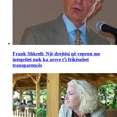
Frank Shkreli: Një drejtësi që vepron me
integritet nuk ka arsye t’i frikësohet
transparencës