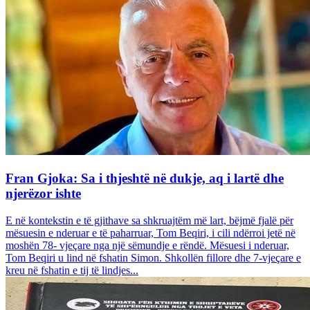
Fran Gjoka: Sa i thjeshtë në dukje, aq i lartë dhe
njerëzor ishte
E në kontekstin e të gjithave sa shkruajtëm më lart, bëjmë fjalë për
mësuesin e nderuar e të paharruar, Tom Beqiri, i cili ndërroi jetë në
moshën 78- vjeçare nga një sëmundje e rëndë. Mësuesi i nderuar,
Tom Beqiri u lind në fshatin Simon. Shkollën fillore dhe 7-vjeçare e
kreu në fshatin e tij të lindjes...