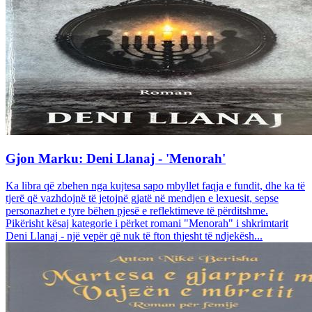
Gjon Marku: Deni Llanaj - 'Menorah'
Ka libra që zbehen nga kujtesa sapo mbyllet faqja e fundit, dhe ka të
tjerë që vazhdojnë të jetojnë gjatë në mendjen e lexuesit, sepse
personazhet e tyre bëhen pjesë e reflektimeve të përditshme.
Pikërisht kësaj kategorie i përket romani "Menorah" i shkrimtarit
Deni Llanaj - një vepër që nuk të fton thjesht të ndjekësh...