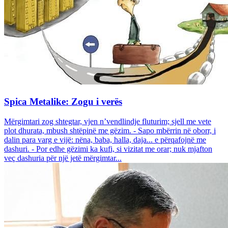
Spica Metalike: Zogu i verës
Mërgimtari zog shtegtar, vjen n’vendlindje fluturim; sjell me vete
plot dhurata, mbush shtëpinë me gëzim. - Sapo mbërrin në oborr, i
dalin para varg e vijë: nëna, baba, halla, daja... e përqafojnë me
dashuri. - Por edhe gëzimi ka kufi, si vizitat me orar; nuk mjafton
veç dashuria për një jetë mërgimtar...