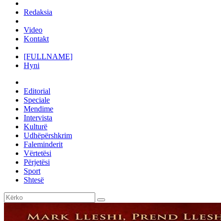
Redaksia
Video
Kontakt
[FULLNAME]
Hyni
Editorial
Speciale
Mendime
Intervista
Kulturë
Udhëpërshkrim
Faleminderit
Vërtetësi
Përjetësi
Sport
Shtesë