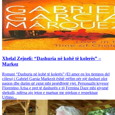
Xhelal Zejneli: “Dashuria në kohë të kolerës” –
Markez
Romani “Dashuria në kohë të kolerës” (El amor en los tiempos del
cólera) i Gabriel Garsia Markezit është rrëfim për një dashuri plot
pasion dhe durim që zgjat mbi pesëdhjetë vjet. Personazhi kryesor
Florentino Arisa e pret të dashurën e tij Fermina Daze mbi gjysmë
shekulli, ndërsa ajo jeton e martuar me mjekun e respektuar
Urbino...