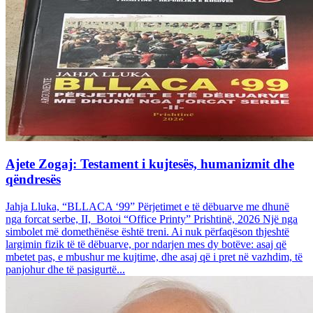
Ajete Zogaj: Testament i kujtesës, humanizmit dhe
qëndresës
Jahja Lluka, “BLLACA ‘99” Përjetimet e të dëbuarve me dhunë
nga forcat serbe, II, Botoi “Office Printy” Prishtinë, 2026 Një nga
simbolet më domethënëse është treni. Ai nuk përfaqëson thjeshtë
largimin fizik të të dëbuarve, por ndarjen mes dy botëve: asaj që
mbetet pas, e mbushur me kujtime, dhe asaj që i pret në vazhdim, të
panjohur dhe të pasigurtë...