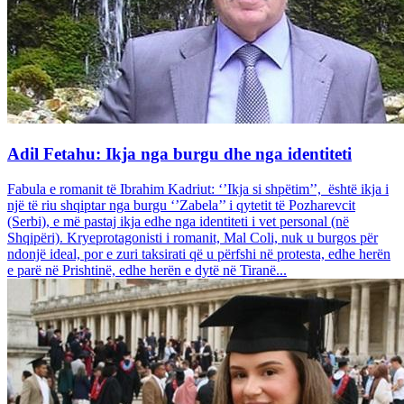
Adil Fetahu: Ikja nga burgu dhe nga identiteti
Fabula e romanit të Ibrahim Kadriut: ‘’Ikja si shpëtim’’, është ikja i
një të riu shqiptar nga burgu ‘’Zabela’’ i qytetit të Pozharevcit
(Serbi), e më pastaj ikja edhe nga identiteti i vet personal (në
Shqipëri). Kryeprotagonisti i romanit, Mal Coli, nuk u burgos për
ndonjë ideal, por e zuri taksirati që u përfshi në protesta, edhe herën
e parë në Prishtinë, edhe herën e dytë në Tiranë...