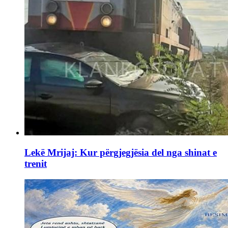
Lekë Mrijaj: Kur përgjegjësia del nga shinat e
trenit