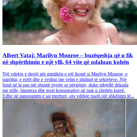
Albert Vataj: Marilyn Monroe – buzëqeshja që u fik
në shpërthimin e një ylli, 64 vite që ndaluan kohën
Një vdekje e denjë për mistikën e një ikonë si Marilyn Monroe, e
papritur, e errët dhe e veshur me velin e pluhurt të sekreteve. Një
fund që la pas më shumë pyetje se përgjigje, duke mbjellë dekada
me trille, hipoteza dhe teori konspirative që nuk u zbehën kurrë.
Edhe në panoramën e saj mortore, ajo vdekje ruajti një shkëlqim të...