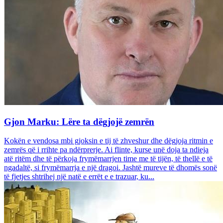
Gjon Marku: Lëre ta dëgjojë zemrën
Kokën e vendosa mbi gjoksin e tij të zhveshur dhe dëgjoja ritmin e
zemrës që i rrihte pa ndërprerje. Ai flinte, kurse unë doja ta ndieja
atë ritëm dhe të përkoja frymëmarrjen time me të tijën, të thellë e të
ngadaltë, si frymëmarrja e një dragoi. Jashtë mureve të dhomës sonë
të fjetjes shtrihej një natë e errët e e trazuar, ku...