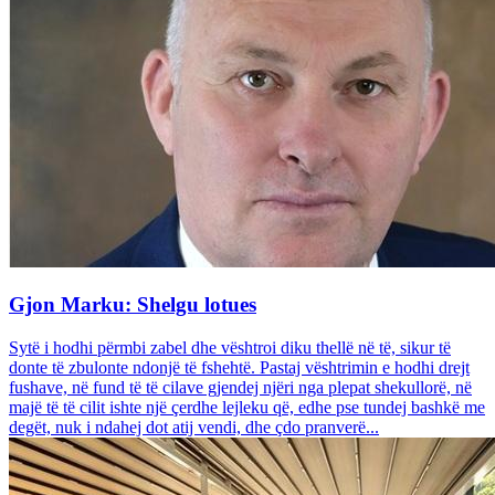
Gjon Marku: Shelgu lotues
Sytë i hodhi përmbi zabel dhe vështroi diku thellë në të, sikur të
donte të zbulonte ndonjë të fshehtë. Pastaj vështrimin e hodhi drejt
fushave, në fund të të cilave gjendej njëri nga plepat shekullorë, në
majë të të cilit ishte një çerdhe lejleku që, edhe pse tundej bashkë me
degët, nuk i ndahej dot atij vendi, dhe çdo pranverë...