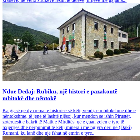
krahëve, në vend strukeve leshit të deleve, tirqëve me gajtana...
Ndue Dedaj: Rubiku, një histori e pazakontë
mbitokë dhe nëntokë
Ka gjasë që dy rremat e historisë së këtij vendi, e mbitokshme dhe e
nëntokshme, të jenë të lashtë njësoj, kur mendon se ishin Pirustët,
zotëruesit e bakrit të Matit e Mirditës, që e çuan zejen e tyre të
nxjerrjes dhe përpunimit të këtij minerali me ngjyra deri në (Dakì)
Rumani, ku lanë dhe një fshat në emrin e tyre...