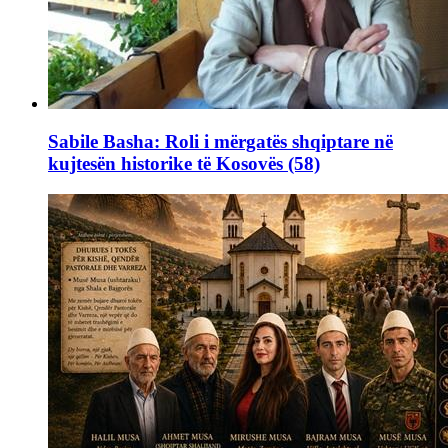
Sabile Basha: Roli i mërgatës shqiptare në
kujtesën historike të Kosovës (58)