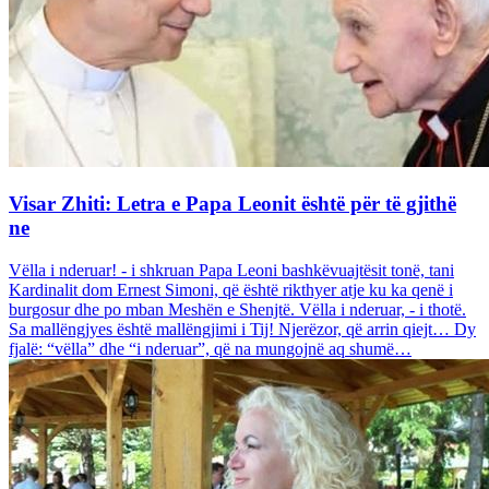
Visar Zhiti: Letra e Papa Leonit është për të gjithë
ne
Vëlla i nderuar! - i shkruan Papa Leoni bashkëvuajtësit tonë, tani
Kardinalit dom Ernest Simoni, që është rikthyer atje ku ka qenë i
burgosur dhe po mban Meshën e Shenjtë. Vëlla i nderuar, - i thotë.
Sa mallëngjyes është mallëngjimi i Tij! Njerëzor, që arrin qiejt… Dy
fjalë: “vëlla” dhe “i nderuar”, që na mungojnë aq shumë…