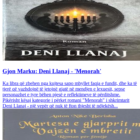
Gjon Marku: Deni Llanaj - 'Menorah'
Ka libra që zbehen nga kujtesa sapo mbyllet faqja e fundit, dhe ka të
tjerë që vazhdojnë të jetojnë gjatë në mendjen e lexuesit, sepse
personazhet e tyre bëhen pjesë e reflektimeve të përditshme.
Pikërisht kësaj kategorie i përket romani "Menorah" i shkrimtarit
Deni Llanaj - një vepër që nuk të fton thjesht të ndjekësh...