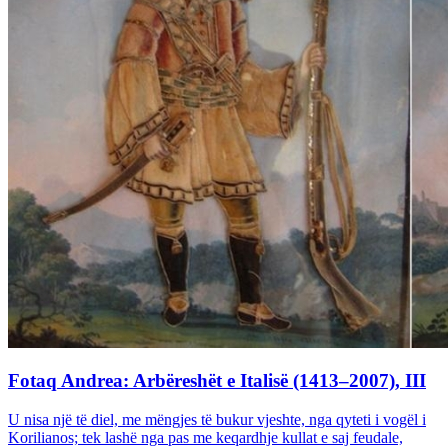
Fotaq Andrea: Arbëreshët e Italisë (1413–2007), III
U nisa një të diel, me mëngjes të bukur vjeshte, nga qyteti i vogël i
Korilianos; tek lashë nga pas me keqardhje kullat e saj feudale,