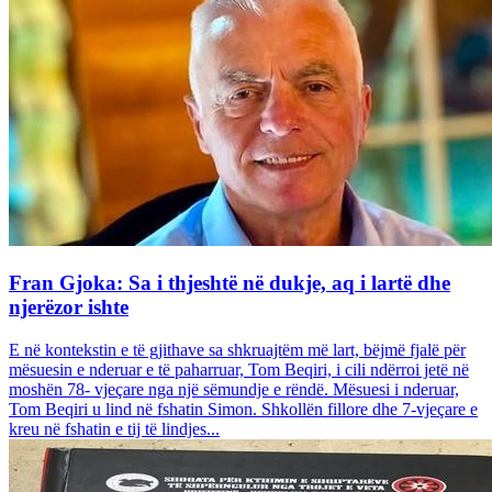
Fran Gjoka: Sa i thjeshtë në dukje, aq i lartë dhe
njerëzor ishte
E në kontekstin e të gjithave sa shkruajtëm më lart, bëjmë fjalë për
mësuesin e nderuar e të paharruar, Tom Beqiri, i cili ndërroi jetë në
moshën 78- vjeçare nga një sëmundje e rëndë. Mësuesi i nderuar,
Tom Beqiri u lind në fshatin Simon. Shkollën fillore dhe 7-vjeçare e
kreu në fshatin e tij të lindjes...