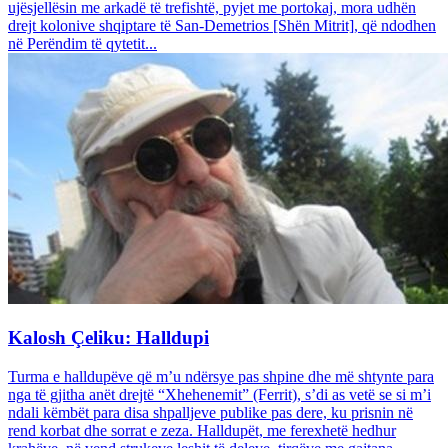
ujësjellësin me arkadë të trefishtë, pyjet me portokaj, mora udhën
drejt kolonive shqiptare të San-Demetrios [Shën Mitrit], që ndodhen
në Perëndim të qytetit...
Kalosh Çeliku: Halldupi
Turma e halldupëve që m’u ndërsye pas shpine dhe më shtynte para
nga të gjitha anët drejtë “Xhehenemit” (Ferrit), s’di as vetë se si m’i
ndali këmbët para disa shpalljeve publike pas dere, ku prisnin në
rend korbat dhe sorrat e zeza. Halldupët, me ferexhetë hedhur