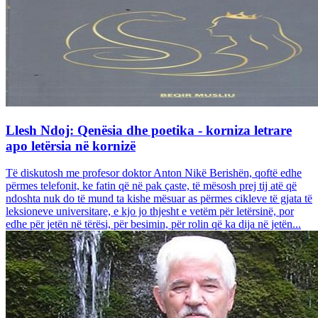
Llesh Ndoj: Qenësia dhe poetika - korniza letrare
apo letërsia në kornizë
Të diskutosh me profesor doktor Anton Nikë Berishën, qoftë edhe
përmes telefonit, ke fatin që në pak çaste, të mësosh prej tij atë që
ndoshta nuk do të mund ta kishe mësuar as përmes cikleve të gjata të
leksioneve universitare, e kjo jo thjesht e vetëm për letërsinë, por
edhe për jetën në tërësi, për besimin, për rolin që ka dija në jetën...