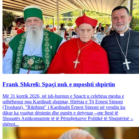
Frank Shkreli: Spaçi nuk e mposhti shpirtin
Më 31 korrik 2026, në ish-burgun e Spaçit u celebrua mesha e
udhëhequr nga Kardinali shqiptar, Hirësia e Tij Ernest Simoni
(Troshani). "Rikthimi" i Kardinalit Ernest Simoni në vendin ku
dikur ka vuajtur dënimin dhe punën e detyruar --me ftesë të
Shoqatës Antikomuniste të të Përndjekurve Politikë të Shqipërisë --
shënoi...