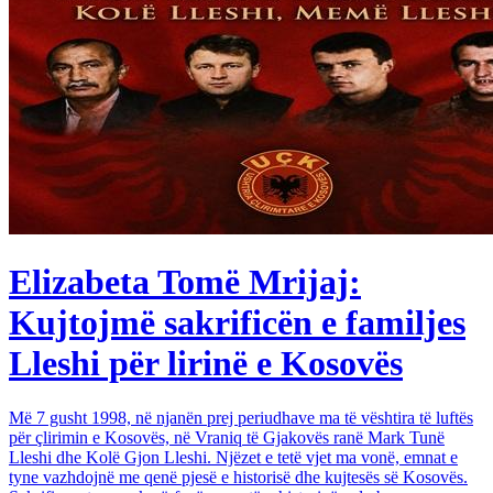
Elizabeta Tomë Mrijaj:
Kujtojmë sakrificën e familjes
Lleshi për lirinë e Kosovës
Më 7 gusht 1998, në njanën prej periudhave ma të vështira të luftës
për çlirimin e Kosovës, në Vraniq të Gjakovës ranë Mark Tunë
Lleshi dhe Kolë Gjon Lleshi. Njëzet e tetë vjet ma vonë, emnat e
tyne vazhdojnë me qenë pjesë e historisë dhe kujtesës së Kosovës.