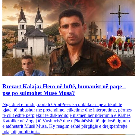
Rrezart Kalaja: Hero në luftë, humanist në paqe –
pse po sulmohet Musë Musa?
Nga ditët e fundit, portali OrbitPress ka publikuar një artikull të
gjatë, të mbushur me pretendime, etiketime dhe interpretime, përmes
të cilit është përpjekur të diskreditojë nismën për ndërtimin e Kishës
Katolike në Zogaj të Vushtrrisë dhe njëkohësisht të njollosë figurën
e atdhetarit Musë Musa. Ky reagim është përgjigje e drejtpërdrejtë
ndaj atij publikimi...