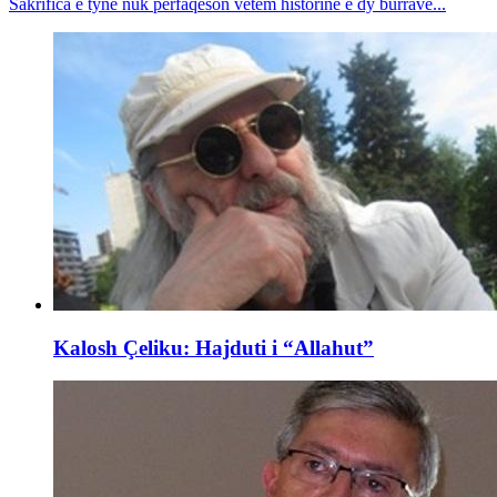
Sakrifica e tyne nuk përfaqëson vetëm historinë e dy burrave...
Kalosh Çeliku: Hajduti i “Allahut”