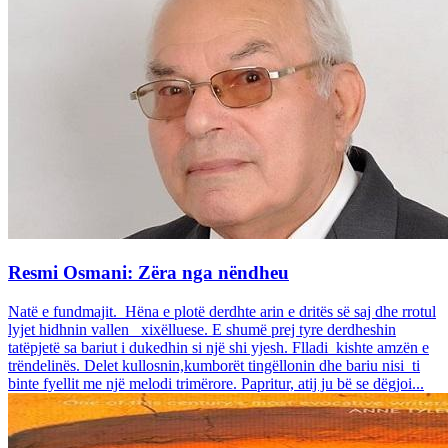
Resmi Osmani: Zëra nga nëndheu
Natë e fundmajit. Hëna e plotë derdhte arin e dritës së saj dhe rrotul
lyjet hidhnin vallen xixëlluese. E shumë prej tyre derdheshin
tatëpjetë sa bariut i dukedhin si një shi yjesh. Flladi kishte amzën e
trëndelinës. Delet kullosnin,kumborët tingëllonin dhe bariu nisi ti
binte fyellit me një melodi trimërore. Papritur, atij ju bë se dëgjoi...