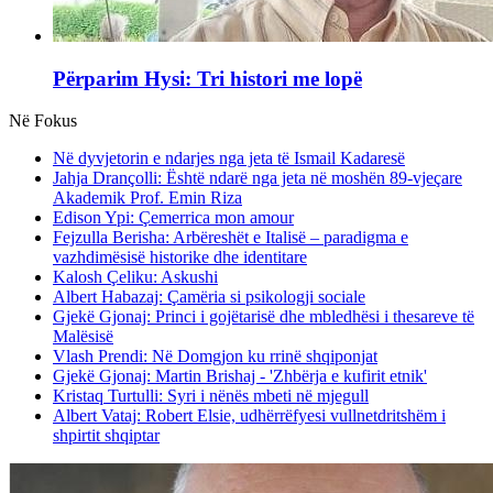
Përparim Hysi: Tri histori me lopë
Në Fokus
Në dyvjetorin e ndarjes nga jeta të Ismail Kadaresë
Jahja Drançolli: Është ndarë nga jeta në moshën 89-vjeçare
Akademik Prof. Emin Riza
Edison Ypi: Çemerrica mon amour
Fejzulla Berisha: Arbëreshët e Italisë – paradigma e
vazhdimësisë historike dhe identitare
Kalosh Çeliku: Askushi
Albert Habazaj: Çamëria si psikologji sociale
Gjekë Gjonaj: Princi i gojëtarisë dhe mbledhësi i thesareve të
Malësisë
Vlash Prendi: Në Domgjon ku rrinë shqiponjat
Gjekë Gjonaj: Martin Brishaj - 'Zhbërja e kufirit etnik'
Kristaq Turtulli: Syri i nënës mbeti në mjegull
Albert Vataj: Robert Elsie, udhërrëfyesi vullnetdritshëm i
shpirtit shqiptar