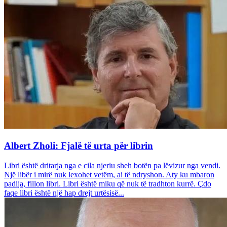
Albert Zholi: Fjalë të urta për librin
Libri është dritarja nga e cila njeriu sheh botën pa lëvizur nga vendi.
Një libër i mirë nuk lexohet vetëm, ai të ndryshon. Aty ku mbaron
padija, fillon libri. Libri është miku që nuk të tradhton kurrë. Çdo
faqe libri është një hap drejt urtësisë...