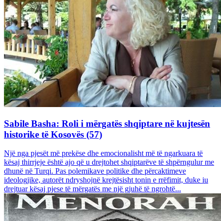
Sabile Basha: Roli i mërgatës shqiptare në kujtesën
historike të Kosovës (57)
Një nga pjesët më prekëse dhe emocionalisht më të ngarkuara të
kësaj thirrjeje është ajo që u drejtohet shqiptarëve të shpërngulur me
dhunë në Turqi. Pas polemikave politike dhe përcaktimeve
ideologjike, autorët ndryshojnë krejtësisht tonin e rrëfimit, duke iu
drejtuar kësaj pjese të mërgatës me një gjuhë të ngrohtë...