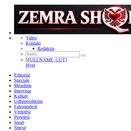
Video
Kontakt
Redaksia
[FULLNAME_CUT]
Hyni
Editorial
Speciale
Mendime
Intervista
Kulturë
Udhëpërshkrim
Faleminderit
Vërtetësi
Përjetësi
Sport
Shtesë