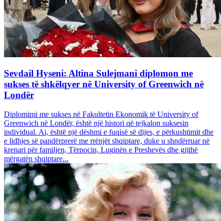
Sevdail Hyseni: Altina Sulejmani diplomon me
sukses të shkëlqyer në University of Greenwich në
Londër
Diplomimi me sukses në Fakultetin Ekonomik të University of
Greenwich në Londër, është një histori që tejkalon suksesin
individual. Ai, është një dëshmi e fuqisë së dijes, e përkushtimit dhe
e lidhjes së pandërprerë me rrënjët shqiptare, duke u shndërruar në
krenari për familjen, Tërnocin, Luginën e Preshevës dhe gjithë
mërgatën shqiptare...