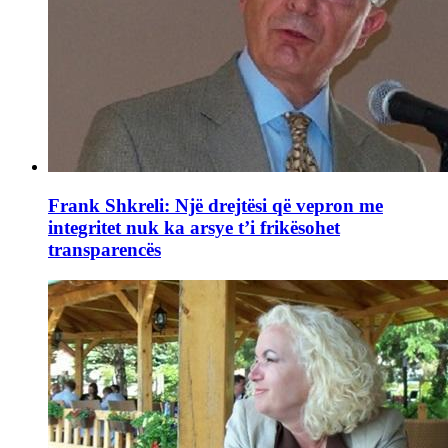
Frank Shkreli: Një drejtësi që vepron me
integritet nuk ka arsye t’i frikësohet
transparencës