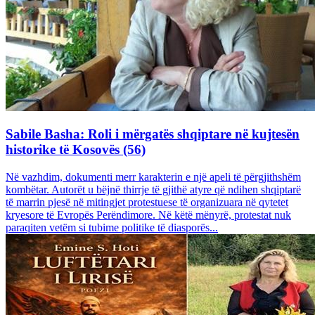
Sabile Basha: Roli i mërgatës shqiptare në kujtesën
historike të Kosovës (56)
Në vazhdim, dokumenti merr karakterin e një apeli të përgjithshëm
kombëtar. Autorët u bëjnë thirrje të gjithë atyre që ndihen shqiptarë
të marrin pjesë në mitingjet protestuese të organizuara në qytetet
kryesore të Evropës Perëndimore. Në këtë mënyrë, protestat nuk
paraqiten vetëm si tubime politike të diasporës...