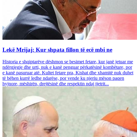
Lekë Mrijaj: Kur shpata fillon të ecë mbi ne
Historia e shqiptarëve dëshmon se besimet fetare, kur janë jetuar me
ndërgjegje dhe urti, nuk e kanë penguar përkatësinë kombëtare, por
e kanë pasuruar atë. Kultet fetare pra, Kishat dhe xhamitë nuk duhet
të bëhen kurrë ledhe ndarëse, por vende ku njeriu mëson paqen
hyjnore, mëshirën, drejtësinë dhe respektin ndaj tjetrit...