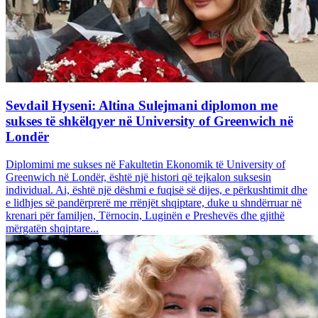
Sevdail Hyseni: Altina Sulejmani diplomon me
sukses të shkëlqyer në University of Greenwich në
Londër
Diplomimi me sukses në Fakultetin Ekonomik të University of
Greenwich në Londër, është një histori që tejkalon suksesin
individual. Ai, është një dëshmi e fuqisë së dijes, e përkushtimit dhe
e lidhjes së pandërprerë me rrënjët shqiptare, duke u shndërruar në
krenari për familjen, Tërnocin, Luginën e Preshevës dhe gjithë
mërgatën shqiptare...