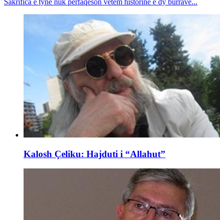
Sakrifica e tyne nuk përfaqëson vetëm historinë e dy burrave...
Kalosh Çeliku: Hajduti i “Allahut”