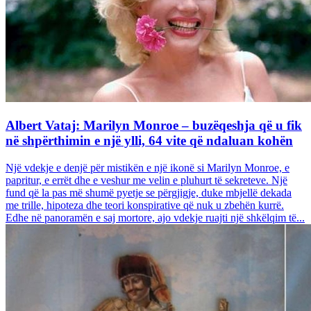
Albert Vataj: Marilyn Monroe – buzëqeshja që u fik
në shpërthimin e një ylli, 64 vite që ndaluan kohën
Një vdekje e denjë për mistikën e një ikonë si Marilyn Monroe, e
papritur, e errët dhe e veshur me velin e pluhurt të sekreteve. Një
fund që la pas më shumë pyetje se përgjigje, duke mbjellë dekada
me trille, hipoteza dhe teori konspirative që nuk u zbehën kurrë.
Edhe në panoramën e saj mortore, ajo vdekje ruajti një shkëlqim të...