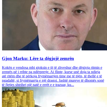
Gjon Marku: Lëre ta dëgjojë zemrën
Kokën e vendosa mbi gjoksin e tij të zhveshur dhe dëgjoja ritmin e
zemrës që i rrihte pa ndërprerje. Ai flinte, kurse unë doja ta ndieja
atë ritëm dhe të përkoja frymëmarrjen time me të tijën, të thellë e të
ngadaltë, si frymëmarrja e një dragoi. Jashtë mureve të dhomës sonë
të fjetjes shtrihej një natë e errët e e trazuar, ku...