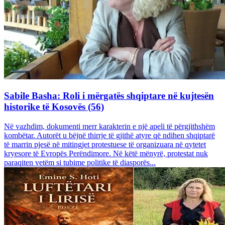
Sabile Basha: Roli i mërgatës shqiptare në kujtesën
historike të Kosovës (56)
Në vazhdim, dokumenti merr karakterin e një apeli të përgjithshëm
kombëtar. Autorët u bëjnë thirrje të gjithë atyre që ndihen shqiptarë
të marrin pjesë në mitingjet protestuese të organizuara në qytetet
kryesore të Evropës Perëndimore. Në këtë mënyrë, protestat nuk
paraqiten vetëm si tubime politike të diasporës...