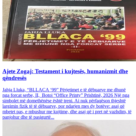
Ajete Zogaj: Testament i kujtesës, humanizmit dhe
qëndresës
Jahja Lluka, “BLLACA ‘99” Përjetimet e të dëbuarve me dhunë
nga forcat serbe, II, Botoi “Office Printy” Prishtinë, 2026 Një nga
simbolet më domethënëse është treni. Ai nuk përfaqëson thjeshtë
largimin fizik të të dëbuarve, por ndarjen mes dy botëve: asaj që
mbetet pas, e mbushur me kujtime, dhe asaj që i pret në vazhdim, të
panjohur dhe të pasigurtë...