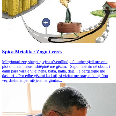
Spica Metalike: Zogu i verës
Mërgimtari zog shtegtar, vjen n’vendlindje fluturim; sjell me vete
plot dhurata, mbush shtëpinë me gëzim. - Sapo mbërrin në oborr, i
dalin para varg e vijë: nëna, baba, halla, daja... e përqafojnë me
dashuri. - Por edhe gëzimi ka kufi, si vizitat me orar; nuk mjafton
veç dashuria për një jetë mërgimtar...