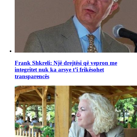
Frank Shkreli: Një drejtësi që vepron me
integritet nuk ka arsye t’i frikësohet
transparencës