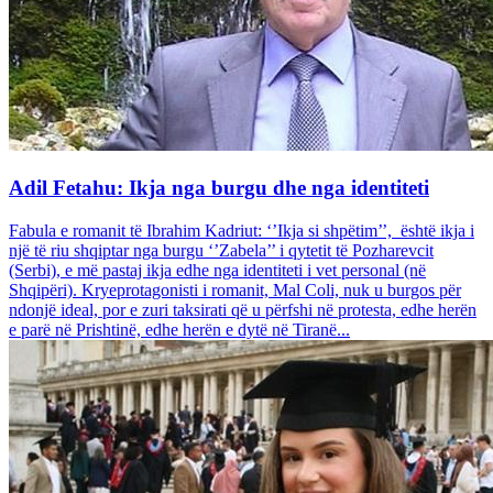
Adil Fetahu: Ikja nga burgu dhe nga identiteti
Fabula e romanit të Ibrahim Kadriut: ‘’Ikja si shpëtim’’, është ikja i
një të riu shqiptar nga burgu ‘’Zabela’’ i qytetit të Pozharevcit
(Serbi), e më pastaj ikja edhe nga identiteti i vet personal (në
Shqipëri). Kryeprotagonisti i romanit, Mal Coli, nuk u burgos për
ndonjë ideal, por e zuri taksirati që u përfshi në protesta, edhe herën
e parë në Prishtinë, edhe herën e dytë në Tiranë...