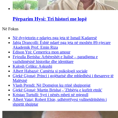
Përparim Hysi: Tri histori me lopë
Në Fokus
Në dyvjetorin e ndarjes nga jeta të Ismail Kadaresë
Jahja Drançolli: Është ndarë nga jeta në moshën 89-vjeçare
Akademik Prof. Emin Riza
Edison Ypi: Çemerrica mon amour
Fejzulla Berisha: Arbëreshët e Italisë – paradigma e
vazhdimësisë historike dhe identitare
Kalosh Çeliku: Askushi
Albert Habazaj: Çamëria si psikologji sociale
Gjekë Gjonaj: Princi i gojëtarisë dhe mbledhësi i thesareve të
Malësisë
Vlash Prendi: Në Domgjon ku rrinë shqiponjat
Gjekë Gjonaj: Martin Brishaj - 'Zhbërja e kufirit etnik'
Kristaq Turtulli: Syri i nënës mbeti në mjegull
Albert Vataj: Robert Elsie, udhërrëfyesi vullnetdritshëm i
shpirtit shqiptar