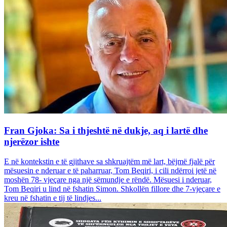
Fran Gjoka: Sa i thjeshtë në dukje, aq i lartë dhe
njerëzor ishte
E në kontekstin e të gjithave sa shkruajtëm më lart, bëjmë fjalë për
mësuesin e nderuar e të paharruar, Tom Beqiri, i cili ndërroi jetë në
moshën 78- vjeçare nga një sëmundje e rëndë. Mësuesi i nderuar,
Tom Beqiri u lind në fshatin Simon. Shkollën fillore dhe 7-vjeçare e
kreu në fshatin e tij të lindjes...