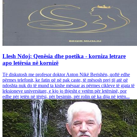
Llesh Ndoj: Qenësia dhe poetika - korniza letrare
apo letërsia në kornizë
Të diskutosh me profesor doktor Anton Nikë Berishën, qoftë edhe
përmes telefonit, ke fatin që në pak çaste, të mësosh prej tij atë që
ndoshta nuk do të mund ta kishe mësuar as përmes cikleve të gjata të
leksioneve universitare, e kjo jo thjesht e vetëm për letërsinë, por
edhe për jetën në tërësi, për besimin, për rolin që ka dija në jetën...