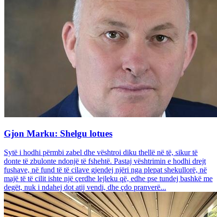
Gjon Marku: Shelgu lotues
Sytë i hodhi përmbi zabel dhe vështroi diku thellë në të, sikur të
donte të zbulonte ndonjë të fshehtë. Pastaj vështrimin e hodhi drejt
fushave, në fund të të cilave gjendej njëri nga plepat shekullorë, në
majë të të cilit ishte një çerdhe lejleku që, edhe pse tundej bashkë me
degët, nuk i ndahej dot atij vendi, dhe çdo pranverë...