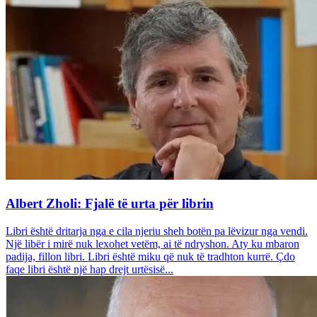
Albert Zholi: Fjalë të urta për librin
Libri është dritarja nga e cila njeriu sheh botën pa lëvizur nga vendi.
Një libër i mirë nuk lexohet vetëm, ai të ndryshon. Aty ku mbaron
padija, fillon libri. Libri është miku që nuk të tradhton kurrë. Çdo
faqe libri është një hap drejt urtësisë...