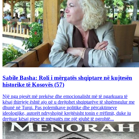
Sabile Basha: Roli i mërgatës shqiptare në kujtesën
historike të Kosovës (57)
Një nga pjesët më prekëse dhe emocionalisht më të ngarkuara të
kësaj thirrjeje është ajo që u drejtohet shqiptarëve të shpërngulur me
dhunë në Turqi. Pas polemikave politike dhe përcaktimeve
ideologjike, autorët ndryshojnë krejtësisht tonin e rrëfimit, duke iu
drejtuar kësaj pjese të mërgatës me një gjuhë të ngrohtë...