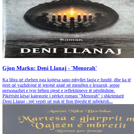
Gjon Marku: Deni Llanaj - 'Menorah'
Ka libra që zbehen nga kujtesa sapo mbyllet faqja e fundit, dhe ka të
tjerë që vazhdojnë të jetojnë gjatë në mendjen e lexuesit, sepse
personazhet e tyre bëhen pjesë e reflektimeve të përditshme.
Pikërisht kësaj kategorie i përket romani "Menorah" i shkrimtarit
Deni Llanaj - një vepër që nuk të fton thjesht të ndjekësh...