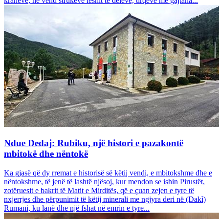
krahëve, në vend strukeve leshit të deleve, tirqëve me gajtana...
Ndue Dedaj: Rubiku, një histori e pazakontë
mbitokë dhe nëntokë
Ka gjasë që dy rremat e historisë së këtij vendi, e mbitokshme dhe e
nëntokshme, të jenë të lashtë njësoj, kur mendon se ishin Pirustët,
zotëruesit e bakrit të Matit e Mirditës, që e çuan zejen e tyre të
nxjerrjes dhe përpunimit të këtij minerali me ngjyra deri në (Dakì)
Rumani, ku lanë dhe një fshat në emrin e tyre...