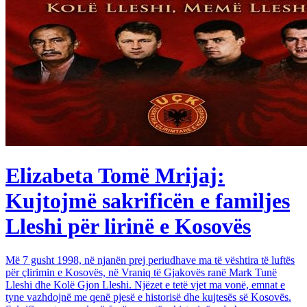
Elizabeta Tomë Mrijaj:
Kujtojmë sakrificën e familjes
Lleshi për lirinë e Kosovës
Më 7 gusht 1998, në njanën prej periudhave ma të vështira të luftës
për çlirimin e Kosovës, në Vraniq të Gjakovës ranë Mark Tunë
Lleshi dhe Kolë Gjon Lleshi. Njëzet e tetë vjet ma vonë, emnat e
tyne vazhdojnë me qenë pjesë e historisë dhe kujtesës së Kosovës.