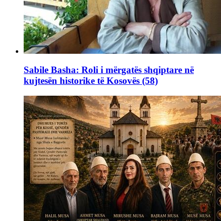
Sabile Basha: Roli i mërgatës shqiptare në
kujtesën historike të Kosovës (58)