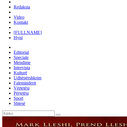
Redaksia
Video
Kontakt
[FULLNAME]
Hyni
Editorial
Speciale
Mendime
Intervista
Kulturë
Udhëpërshkrim
Faleminderit
Vërtetësi
Përjetësi
Sport
Shtesë