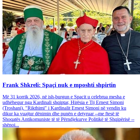
Frank Shkreli: Spaçi nuk e mposhti shpirtin
Më 31 korrik 2026, në ish-burgun e Spaçit u celebrua mesha e
udhëhequr nga Kardinali shqiptar, Hirësia e Tij Ernest Simoni
(Troshani). "Rikthimi" i Kardinalit Ernest Simoni në vendin ku
dikur ka vuajtur dënimin dhe punën e detyruar --me ftesë të
Shoqatës Antikomuniste të të Përndjekurve Politikë të Shqipërisë --
shënoi...