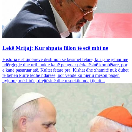
Lekë Mrijaj: Kur shpata fillon të ecë mbi ne
Historia e shqiptarëve dëshmon se besimet fetare, kur janë jetuar me
ndërgjegje dhe urti, nuk e kanë penguar përkatësinë kombëtare, por
e kanë pasuruar atë. Kultet fetare pra, Kishat dhe xhamitë nuk duhet
të bëhen kurrë ledhe ndarëse, por vende ku njeriu mëson paqen
hyjnore, mëshirën, drejtësinë dhe respektin ndaj tjetrit...