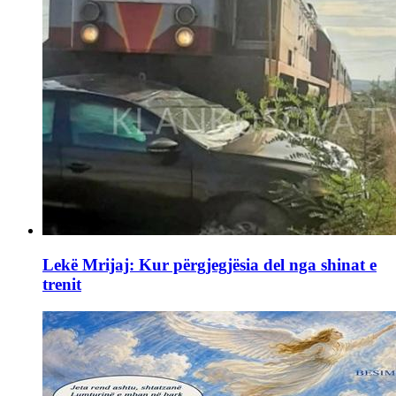
Lekë Mrijaj: Kur përgjegjësia del nga shinat e
trenit