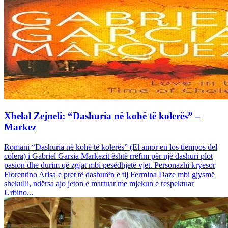
Xhelal Zejneli: “Dashuria në kohë të kolerës” –
Markez
Romani “Dashuria në kohë të kolerës” (El amor en los tiempos del
cólera) i Gabriel Garsia Markezit është rrëfim për një dashuri plot
pasion dhe durim që zgjat mbi pesëdhjetë vjet. Personazhi kryesor
Florentino Arisa e pret të dashurën e tij Fermina Daze mbi gjysmë
shekulli, ndërsa ajo jeton e martuar me mjekun e respektuar
Urbino...