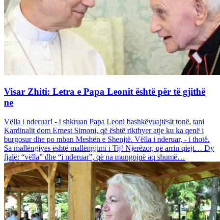
Visar Zhiti: Letra e Papa Leonit është për të gjithë
ne
Vëlla i nderuar! - i shkruan Papa Leoni bashkëvuajtësit tonë, tani
Kardinalit dom Ernest Simoni, që është rikthyer atje ku ka qenë i
burgosur dhe po mban Meshën e Shenjtë. Vëlla i nderuar, - i thotë.
Sa mallëngjyes është mallëngjimi i Tij! Njerëzor, që arrin qiejt… Dy
fjalë: “vëlla” dhe “i nderuar”, që na mungojnë aq shumë…