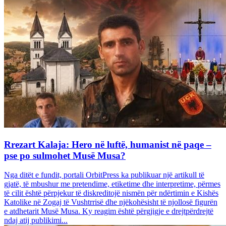
Rrezart Kalaja: Hero në luftë, humanist në paqe –
pse po sulmohet Musë Musa?
Nga ditët e fundit, portali OrbitPress ka publikuar një artikull të
gjatë, të mbushur me pretendime, etiketime dhe interpretime, përmes
të cilit është përpjekur të diskreditojë nismën për ndërtimin e Kishës
Katolike në Zogaj të Vushtrrisë dhe njëkohësisht të njollosë figurën
e atdhetarit Musë Musa. Ky reagim është përgjigje e drejtpërdrejtë
ndaj atij publikimi...