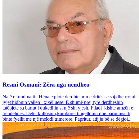
Resmi Osmani: Zëra nga nëndheu
Natë e fundmajit. Hëna e plotë derdhte arin e dritës së saj dhe rrotul
lyjet hidhnin vallen xixëlluese. E shumë prej tyre derdheshin
tatëpjetë sa bariut i dukedhin si një shi yjesh. Flladi kishte amzën e
trëndelinës. Delet kullosnin,kumborët tingëllonin dhe bariu nisi ti
binte fyellit me një melodi trimërore. Papritur, atij ju bë se dëgjoi...