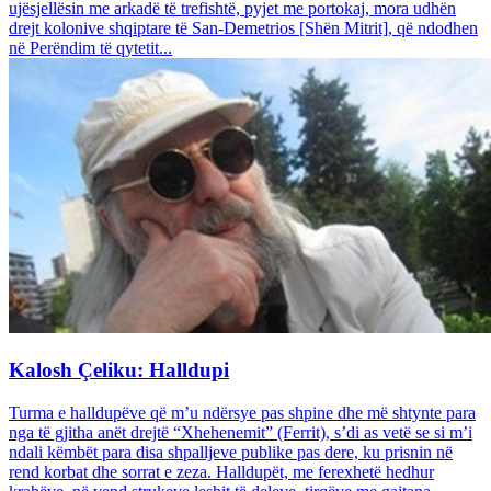
ujësjellësin me arkadë të trefishtë, pyjet me portokaj, mora udhën
drejt kolonive shqiptare të San-Demetrios [Shën Mitrit], që ndodhen
në Perëndim të qytetit...
Kalosh Çeliku: Halldupi
Turma e halldupëve që m’u ndërsye pas shpine dhe më shtynte para
nga të gjitha anët drejtë “Xhehenemit” (Ferrit), s’di as vetë se si m’i
ndali këmbët para disa shpalljeve publike pas dere, ku prisnin në
rend korbat dhe sorrat e zeza. Halldupët, me ferexhetë hedhur