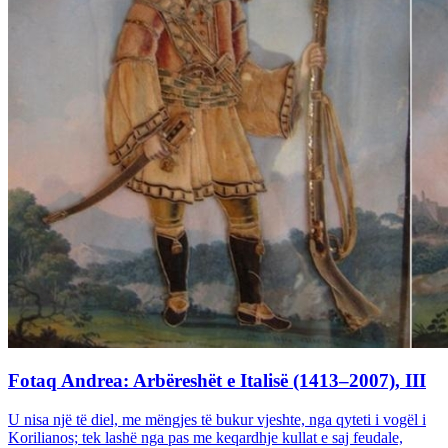
Fotaq Andrea: Arbëreshët e Italisë (1413–2007), III
U nisa një të diel, me mëngjes të bukur vjeshte, nga qyteti i vogël i
Korilianos; tek lashë nga pas me keqardhje kullat e saj feudale,