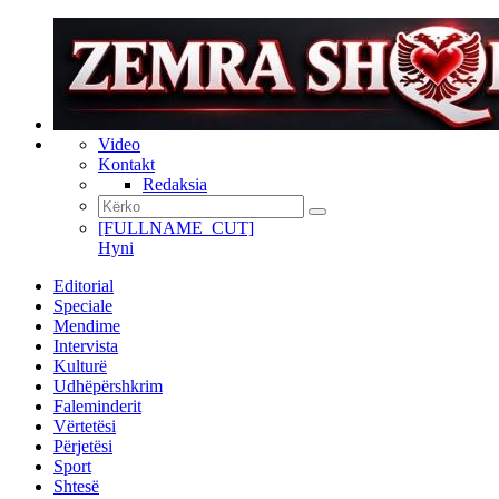
Video
Kontakt
Redaksia
[FULLNAME_CUT]
Hyni
Editorial
Speciale
Mendime
Intervista
Kulturë
Udhëpërshkrim
Faleminderit
Vërtetësi
Përjetësi
Sport
Shtesë