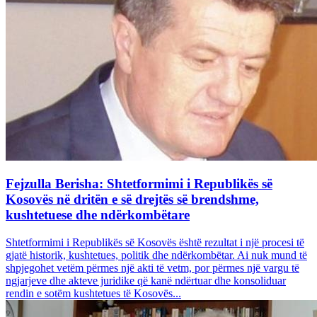
Fejzulla Berisha: Shtetformimi i Republikës së
Kosovës në dritën e së drejtës së brendshme,
kushtetuese dhe ndërkombëtare
Shtetformimi i Republikës së Kosovës është rezultat i një procesi të
gjatë historik, kushtetues, politik dhe ndërkombëtar. Ai nuk mund të
shpjegohet vetëm përmes një akti të vetm, por përmes një vargu të
ngjarjeve dhe akteve juridike që kanë ndërtuar dhe konsoliduar
rendin e sotëm kushtetues të Kosovës...