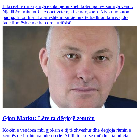
Libri është dritarja nga e cila njeriu sheh botën pa lëvizur nga vendi.
Një libër i mirë nuk lexohet vetëm, ai të ndryshon. Aty ku mbaron
padija, fillon libri. Libri është miku që nuk të tradhton kurrë. Çdo
faqe libri është një hap drejt urtësisë...
Gjon Marku: Lëre ta dëgjojë zemrën
Kokën e vendosa mbi gjoksin e tij të zhveshur dhe dëgjoja ritmin e
zemrës që i rrihte pa ndërprerje. Ai flinte, kurse unë doja ta ndieja