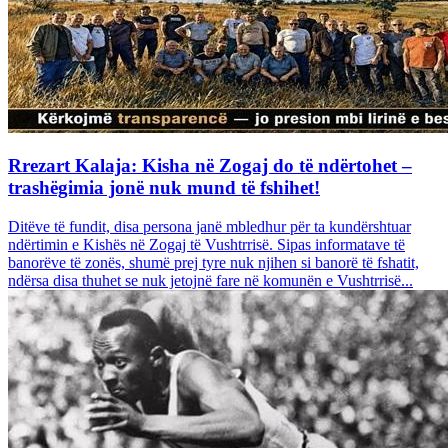
Rrezart Kalaja: Kisha në Zogaj do të ndërtohet –
trashëgimia jonë nuk mund të fshihet!
Ditëve të fundit, disa persona janë mbledhur për ta kundërshtuar
ndërtimin e Kishës në Zogaj të Vushtrrisë. Sipas informatave të
banorëve të zonës, shumë prej tyre nuk njihen si banorë të fshatit,
ndërsa disa thuhet se nuk jetojnë fare në komunën e Vushtrrisë...