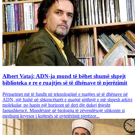
Albert Vataj: ADN-ja mund të bëhet shumë shpejt
biblioteka e re e ruajtjes së të dhënave të njerëzimit
Përparimet më të fundit në teknologjinë e ruajtjes së të dhënave në
ADN, një fushë që shkencëtarët e quajnë gjithnjë e më shpesh arkivi
molekular, po hapin një horizont që deri dje dukej thjesht
fantashkencë. Mundësinë që biologjia të zëvendësojë silikonin si
mediumi kryesor i kujtesës së qytetërimit njerëzor...