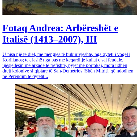
Fotaq Andrea: Arbëreshët e
Italisë (1413–2007), III
U nisa një të diel, me mëngjes të bukur vjeshte, nga qyteti i vogël i
Korilianos; tek lashë nga pas me keqardhje kullat e saj feudale,
ujësjellësin me arkadë të trefishtë, pyjet me portokaj, mora udhën
drejt kolonive shqiptare të San-Demetrios [Shën Mitrit], që ndodhen
në Perëndim të qytetit...