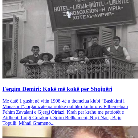
Fërgim Demiri: Kokë më kokë për Shqipëri
Me datë 1 gusht në vitin 1908 -të u themelua klubi “Bashkimi i
Manastirit”, organizatë patriotike politiko-kulturore. E themeluan
Fehim Zavalani e Gjergj Qiriazi. Krah për krahu me patriotët e
Atdheut: Luigj Gurakuqi, Spiro Bellkameni, Nuçi Naçi, Bajo
Topulli, Mihail Grameno...