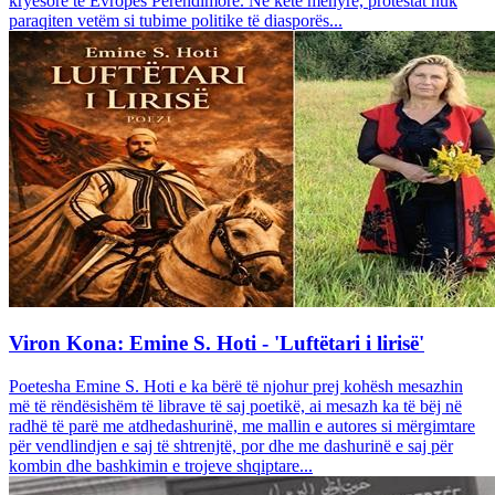
kryesore të Evropës Perëndimore. Në këtë mënyrë, protestat nuk
paraqiten vetëm si tubime politike të diasporës...
Viron Kona: Emine S. Hoti - 'Luftëtari i lirisë'
Poetesha Emine S. Hoti e ka bërë të njohur prej kohësh mesazhin
më të rëndësishëm të librave të saj poetikë, ai mesazh ka të bëj në
radhë të parë me atdhedashurinë, me mallin e autores si mërgimtare
për vendlindjen e saj të shtrenjtë, por dhe me dashurinë e saj për
kombin dhe bashkimin e trojeve shqiptare...