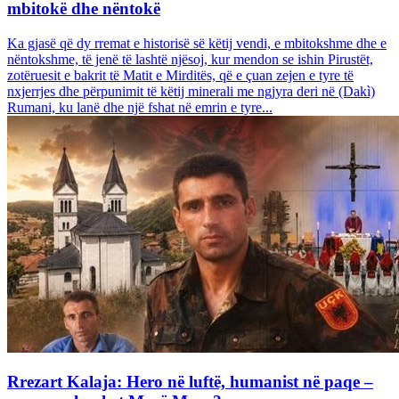
mbitokë dhe nëntokë
Ka gjasë që dy rremat e historisë së këtij vendi, e mbitokshme dhe e
nëntokshme, të jenë të lashtë njësoj, kur mendon se ishin Pirustët,
zotëruesit e bakrit të Matit e Mirditës, që e çuan zejen e tyre të
nxjerrjes dhe përpunimit të këtij minerali me ngjyra deri në (Dakì)
Rumani, ku lanë dhe një fshat në emrin e tyre...
Rrezart Kalaja: Hero në luftë, humanist në paqe –