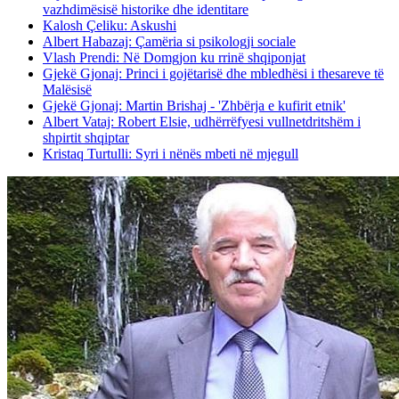
vazhdimësisë historike dhe identitare
Kalosh Çeliku: Askushi
Albert Habazaj: Çamëria si psikologji sociale
Vlash Prendi: Në Domgjon ku rrinë shqiponjat
Gjekë Gjonaj: Princi i gojëtarisë dhe mbledhësi i thesareve të
Malësisë
Gjekë Gjonaj: Martin Brishaj - 'Zhbërja e kufirit etnik'
Albert Vataj: Robert Elsie, udhërrëfyesi vullnetdritshëm i
shpirtit shqiptar
Kristaq Turtulli: Syri i nënës mbeti në mjegull