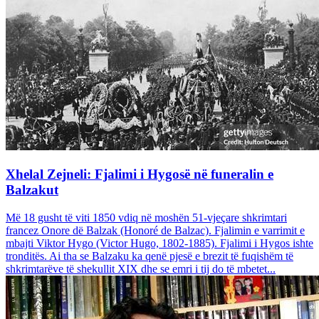
Xhelal Zejneli: Fjalimi i Hygosë në funeralin e
Balzakut
Më 18 gusht të viti 1850 vdiq në moshën 51-vjeçare shkrimtari
francez Onore dë Balzak (Honoré de Balzac). Fjalimin e varrimit e
mbajti Viktor Hygo (Victor Hugo, 1802-1885). Fjalimi i Hygos ishte
tronditës. Ai tha se Balzaku ka qenë pjesë e brezit të fuqishëm të
shkrimtarëve të shekullit XIX dhe se emri i tij do të mbetet...