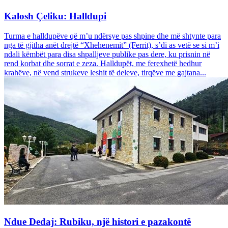
Kalosh Çeliku: Halldupi
Turma e halldupëve që m’u ndërsye pas shpine dhe më shtynte para
nga të gjitha anët drejtë “Xhehenemit” (Ferrit), s’di as vetë se si m’i
ndali këmbët para disa shpalljeve publike pas dere, ku prisnin në
rend korbat dhe sorrat e zeza. Halldupët, me ferexhetë hedhur
krahëve, në vend strukeve leshit të deleve, tirqëve me gajtana...
Ndue Dedaj: Rubiku, një histori e pazakontë