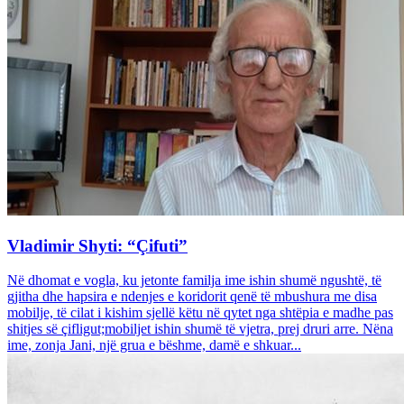
Vladimir Shyti: “Çifuti”
Në dhomat e vogla, ku jetonte familja ime ishin shumë ngushtë, të
gjitha dhe hapsira e ndenjes e koridorit qenë të mbushura me disa
mobilje, të cilat i kishim sjellë këtu në qytet nga shtëpia e madhe pas
shitjes së çifligut;mobiljet ishin shumë të vjetra, prej druri arre. Nëna
ime, zonja Jani, një grua e bëshme, damë e shkuar...