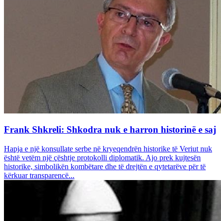
Frank Shkreli: Shkodra nuk e harron historinë e saj
Hapja e një konsullate serbe në kryeqendrën historike të Veriut nuk
është vetëm një çështje protokolli diplomatik. Ajo prek kujtesën
historike, simbolikën kombëtare dhe të drejtën e qytetarëve për të
kërkuar transparencë...