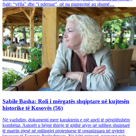
fjalë: “vëlla” dhe “i nderuar”, që na mungojnë aq shumë…
Sabile Basha: Roli i mërgatës shqiptare në kujtesën
historike të Kosovës (56)
Në vazhdim, dokumenti merr karakterin e një apeli të përgjithshëm
kombëtar. Autorët u bëjnë thirrje të gjithë atyre që ndihen shqiptarë
të marrin pjesë në mitingjet protestuese të organizuara në qytetet