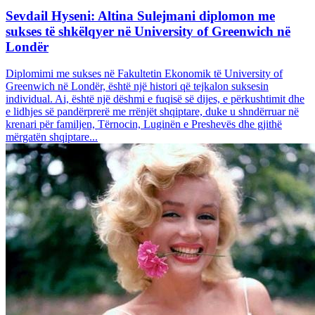
Sevdail Hyseni: Altina Sulejmani diplomon me
sukses të shkëlqyer në University of Greenwich në
Londër
Diplomimi me sukses në Fakultetin Ekonomik të University of
Greenwich në Londër, është një histori që tejkalon suksesin
individual. Ai, është një dëshmi e fuqisë së dijes, e përkushtimit dhe
e lidhjes së pandërprerë me rrënjët shqiptare, duke u shndërruar në
krenari për familjen, Tërnocin, Luginën e Preshevës dhe gjithë
mërgatën shqiptare...