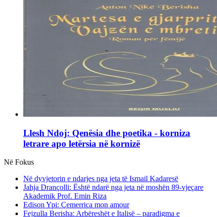
Llesh Ndoj: Qenësia dhe poetika - korniza
letrare apo letërsia në kornizë
Në Fokus
Në dyvjetorin e ndarjes nga jeta të Ismail Kadaresë
Jahja Drançolli: Është ndarë nga jeta në moshën 89-vjeçare
Akademik Prof. Emin Riza
Edison Ypi: Çemerrica mon amour
Fejzulla Berisha: Arbëreshët e Italisë – paradigma e