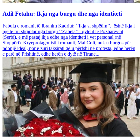
Adil Fetahu: Ikja nga burgu dhe nga identiteti
Fabula e romanit të Ibrahim Kadriut: ‘’Ikja si shpëtim’’, është ikja i
një të riu shqiptar nga burgu ‘’Zabela’’ i qytetit të Pozharevcit
(Serbi), e më pastaj ikja edhe nga identiteti i vet personal (në
Shqipëri). Kryeprotagonisti i romanit, Mal Coli, nuk u burgos për
ndonjë ideal, por e zuri taksirati që u përfshi në protesta, edhe herën
e parë në Prishtinë, edhe herën e dytë në Tiranë...