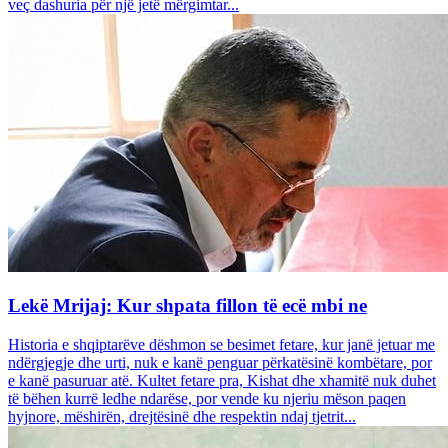
veç dashuria për një jetë mërgimtar...
Lekë Mrijaj: Kur shpata fillon të ecë mbi ne
Historia e shqiptarëve dëshmon se besimet fetare, kur janë jetuar me
ndërgjegje dhe urti, nuk e kanë penguar përkatësinë kombëtare, por
e kanë pasuruar atë. Kultet fetare pra, Kishat dhe xhamitë nuk duhet
të bëhen kurrë ledhe ndarëse, por vende ku njeriu mëson paqen
hyjnore, mëshirën, drejtësinë dhe respektin ndaj tjetrit...