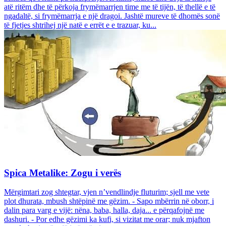
atë ritëm dhe të përkoja frymëmarrjen time me të tijën, të thellë e të
ngadaltë, si frymëmarrja e një dragoi. Jashtë mureve të dhomës sonë
të fjetjes shtrihej një natë e errët e e trazuar, ku...
Spica Metalike: Zogu i verës
Mërgimtari zog shtegtar, vjen n’vendlindje fluturim; sjell me vete
plot dhurata, mbush shtëpinë me gëzim. - Sapo mbërrin në oborr, i
dalin para varg e vijë: nëna, baba, halla, daja... e përqafojnë me
dashuri. - Por edhe gëzimi ka kufi, si vizitat me orar; nuk mjafton