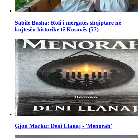
Sabile Basha: Roli i mërgatës shqiptare në
kujtesën historike të Kosovës (57)
Gjon Marku: Deni Llanaj - 'Menorah'