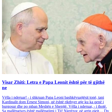
Visar Zhiti: Letra e Papa Leonit është për të gjithë
ne
Vëlla i nderuar! - i shkruan Papa Leoni bashkëvuajtësit tonë, tani
Kardinalit dom Ernest Simoni, që është rikthyer atje ku ka qenë i
burgosur dhe po mban Meshën e Shenjtë. Vëlla i nderuar, - i thotë.
Sa mallëngjyes është mallëngjimi i Tij! Njerëzor, që arrin qiejt… Dy