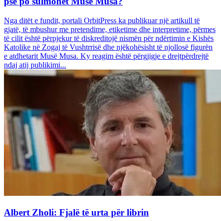
pse po sulmohet Musë Musa?
Nga ditët e fundit, portali OrbitPress ka publikuar një artikull të
gjatë, të mbushur me pretendime, etiketime dhe interpretime, përmes
të cilit është përpjekur të diskreditojë nismën për ndërtimin e Kishës
Katolike në Zogaj të Vushtrrisë dhe njëkohësisht të njollosë figurën
e atdhetarit Musë Musa. Ky reagim është përgjigje e drejtpërdrejtë
ndaj atij publikimi...
Albert Zholi: Fjalë të urta për librin