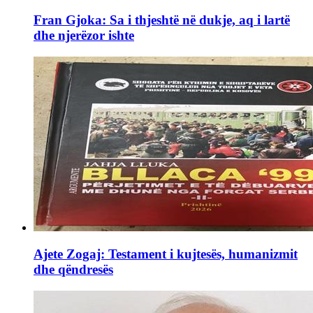
Fran Gjoka: Sa i thjeshtë në dukje, aq i lartë
dhe njerëzor ishte
Ajete Zogaj: Testament i kujtesës, humanizmit
dhe qëndresës