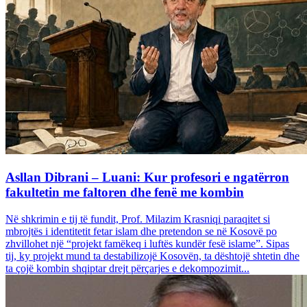
Asllan Dibrani – Luani: Kur profesori e ngatërron
fakultetin me faltoren dhe fenë me kombin
Në shkrimin e tij të fundit, Prof. Milazim Krasniqi paraqitet si
mbrojtës i identitetit fetar islam dhe pretendon se në Kosovë po
zhvillohet një “projekt famëkeq i luftës kundër fesë islame”. Sipas
tij, ky projekt mund ta destabilizojë Kosovën, ta dështojë shtetin dhe
ta çojë kombin shqiptar drejt përçarjes e dekompozimit...