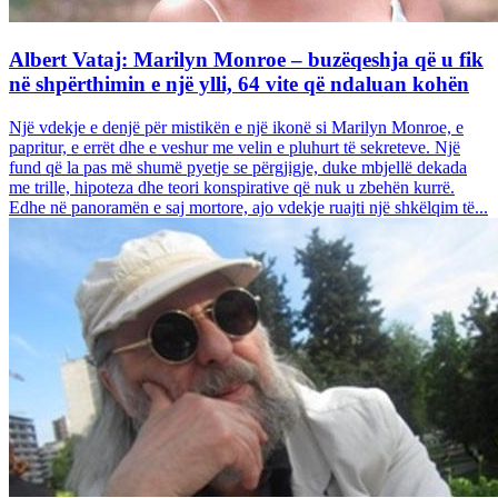
Albert Vataj: Marilyn Monroe – buzëqeshja që u fik
në shpërthimin e një ylli, 64 vite që ndaluan kohën
Një vdekje e denjë për mistikën e një ikonë si Marilyn Monroe, e
papritur, e errët dhe e veshur me velin e pluhurt të sekreteve. Një
fund që la pas më shumë pyetje se përgjigje, duke mbjellë dekada
me trille, hipoteza dhe teori konspirative që nuk u zbehën kurrë.
Edhe në panoramën e saj mortore, ajo vdekje ruajti një shkëlqim të...