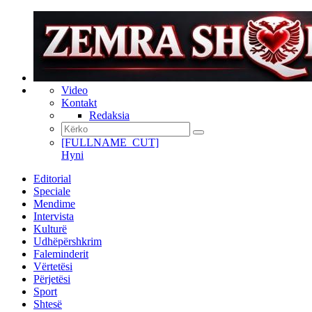
Video
Kontakt
Redaksia
[FULLNAME_CUT]
Hyni
Editorial
Speciale
Mendime
Intervista
Kulturë
Udhëpërshkrim
Faleminderit
Vërtetësi
Përjetësi
Sport
Shtesë