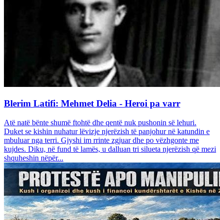
Blerim Latifi: Mehmet Delia - Heroi pa varr
Atë natë bënte shumë ftohtë dhe qentë nuk pushonin së lehuri.
Duket se kishin nuhatur lëvizje njerëzish të panjohur në katundin e
mbuluar nga terri. Gjyshi im rrinte zgjuar dhe po vëzhgonte me
kujdes. Diku, në fund të lamës, u dalluan tri silueta njerëzish që mezi
shquheshin nëpër...