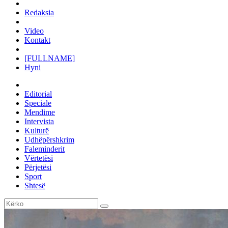
Redaksia
Video
Kontakt
[FULLNAME]
Hyni
Editorial
Speciale
Mendime
Intervista
Kulturë
Udhëpërshkrim
Faleminderit
Vërtetësi
Përjetësi
Sport
Shtesë