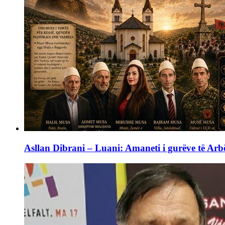
Asllan Dibrani – Luani: Amaneti i gurëve të Arbë