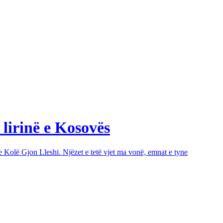
 lirinë e Kosovës
e Kolë Gjon Lleshi. Njëzet e tetë vjet ma vonë, emnat e tyne