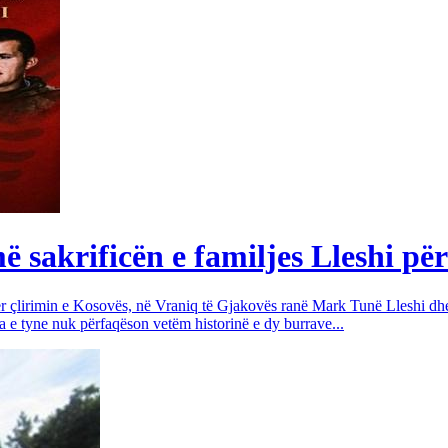
sakrificën e familjes Lleshi për
për çlirimin e Kosovës, në Vraniq të Gjakovës ranë Mark Tunë Lleshi dh
a e tyne nuk përfaqëson vetëm historinë e dy burrave...