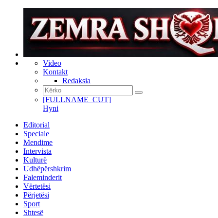
Video
Kontakt
Redaksia
[FULLNAME_CUT]
Hyni
Editorial
Speciale
Mendime
Intervista
Kulturë
Udhëpërshkrim
Faleminderit
Vërtetësi
Përjetësi
Sport
Shtesë