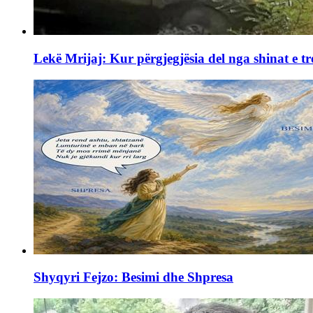
Lekë Mrijaj: Kur përgjegjësia del nga shinat e tr
Shyqyri Fejzo: Besimi dhe Shpresa