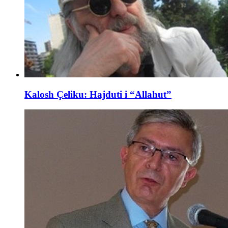
Kalosh Çeliku: Hajduti i “Allahut”