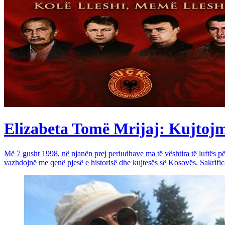
Elizabeta Tomë Mrijaj: Kujtojmë 
Më 7 gusht 1998, në njanën prej periudhave ma të vështira të luftës 
vazhdojnë me qenë pjesë e historisë dhe kujtesës së Kosovës. Sakrific