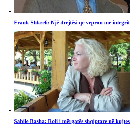
Frank Shkreli: Një drejtësi që vepron me integrit
Sabile Basha: Roli i mërgatës shqiptare në kujtes