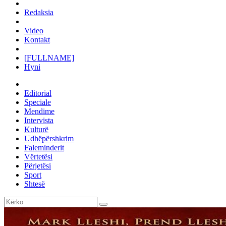
Redaksia
Video
Kontakt
[FULLNAME]
Hyni
Editorial
Speciale
Mendime
Intervista
Kulturë
Udhëpërshkrim
Faleminderit
Vërtetësi
Përjetësi
Sport
Shtesë