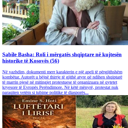
Sabile Basha: Roli i mërgatës shqiptare në kujtesën
historike të Kosovës (56)
Në vazhdim, dokumenti merr karakterin e një apeli të përgjithshëm
kombëtar. Autorët u bëjnë thirrje të gjithë atyre që ndihen shqiptarë
të marrin pjesë në mitingjet protestuese të organizuara në qytetet
kryesore të Evropës Perëndimore. Në këtë mënyrë, protestat nuk
paraqiten vetëm si tubime politike të diasporës...