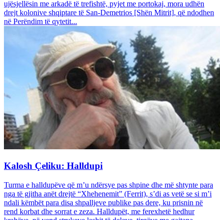
ujësjellësin me arkadë të trefishtë, pyjet me portokaj, mora udhën
drejt kolonive shqiptare të San-Demetrios [Shën Mitrit], që ndodhen
në Perëndim të qytetit...
Kalosh Çeliku: Halldupi
Turma e halldupëve që m’u ndërsye pas shpine dhe më shtynte para
nga të gjitha anët drejtë “Xhehenemit” (Ferrit), s’di as vetë se si m’i
ndali këmbët para disa shpalljeve publike pas dere, ku prisnin në
rend korbat dhe sorrat e zeza. Halldupët, me ferexhetë hedhur