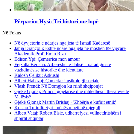
Përparim Hysi: Tri histori me lopë
Në Fokus
Në dyvjetorin e ndarjes nga jeta të Ismail Kadaresë
Jahja Drançolli: Është ndarë nga jeta në moshën 89-vjeçare
Akademik Prof. Emin Riza
Edison Ypi: Çemerrica mon amour
Fejzulla Berisha: Arbëreshët e Italisë – paradigma e
vazhdimësisë historike dhe identitare
Kalosh Çeliku: Askushi
Albert Habazaj: Çamëria si psikologji sociale
Vlash Prendi: Në Domgjon ku rrinë shqiponjat
Gjekë Gjonaj: Princi i gojëtarisë dhe mbledhësi i thesareve të
Malësisë
Gjekë Gjonaj: Martin Brishaj - 'Zhbërja e kufirit etnik'
Kristaq Turtulli: Syri i nënës mbeti në mjegull
Albert Vataj: Robert Elsie, udhërrëfyesi vullnetdritshëm i
shpirtit shqiptar