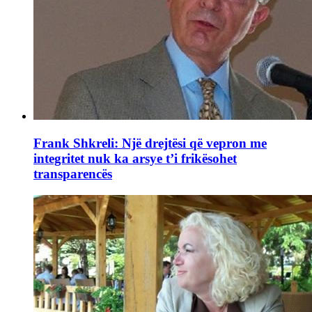
Frank Shkreli: Një drejtësi që vepron me
integritet nuk ka arsye t’i frikësohet
transparencës