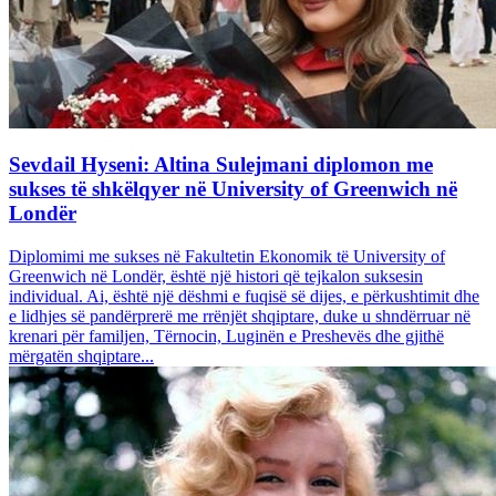
Sevdail Hyseni: Altina Sulejmani diplomon me
sukses të shkëlqyer në University of Greenwich në
Londër
Diplomimi me sukses në Fakultetin Ekonomik të University of
Greenwich në Londër, është një histori që tejkalon suksesin
individual. Ai, është një dëshmi e fuqisë së dijes, e përkushtimit dhe
e lidhjes së pandërprerë me rrënjët shqiptare, duke u shndërruar në
krenari për familjen, Tërnocin, Luginën e Preshevës dhe gjithë
mërgatën shqiptare...