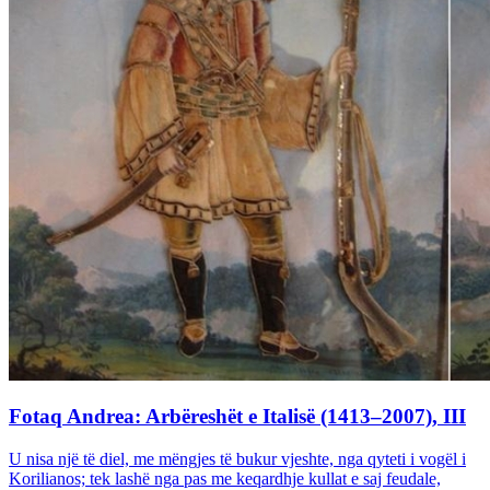
Fotaq Andrea: Arbëreshët e Italisë (1413–2007), III
U nisa një të diel, me mëngjes të bukur vjeshte, nga qyteti i vogël i
Korilianos; tek lashë nga pas me keqardhje kullat e saj feudale,