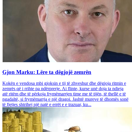
Gjon Marku: Lëre ta dëgjojë zemrën
Kokën e vendosa mbi gjoksin e tij të zhveshur dhe dëgjoja ritmin e
zemrës që i rrihte pa ndërprerje. Ai flinte, kurse unë doja ta ndieja
atë ritëm dhe të përkoja frymëmarrjen time me të tijën, të thellë e të
ngadaltë, si frymëmarrja e një dragoi. Jashtë mureve të dhomës sonë
të fjetjes shtrihej një natë e errët e e trazuar, ku...