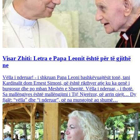
Visar Zhiti: Letra e Papa Leonit është për të gjithë
ne
Vëlla i nderuar! - i shkruan Papa Leoni bashkëvuajtësit tonë, tani
Kardinalit dom Ernest Simoni, që është rikthyer atje ku ka qenë i
burgosur dhe po mban Meshën e Shenjtë. Vëlla i nderuar, - i thotë.
Sa mallëngjyes është mallëngjimi i Tij! Njerëzor, që arrin qiejt… Dy
fjalë: “vëlla” dhe “i nderuar”, që na mungojnë aq shumë…