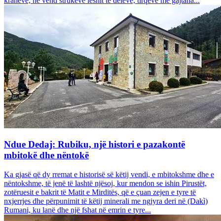
krahëve, në vend strukeve leshit të deleve, tirqëve me gajtana...
Ndue Dedaj: Rubiku, një histori e pazakontë
mbitokë dhe nëntokë
Ka gjasë që dy rremat e historisë së këtij vendi, e mbitokshme dhe e
nëntokshme, të jenë të lashtë njësoj, kur mendon se ishin Pirustët,
zotëruesit e bakrit të Matit e Mirditës, që e çuan zejen e tyre të
nxjerrjes dhe përpunimit të këtij minerali me ngjyra deri në (Dakì)
Rumani, ku lanë dhe një fshat në emrin e tyre...