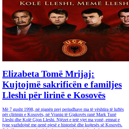
Elizabeta Tomë Mrijaj:
Kujtojmë sakrificën e familjes
Lleshi për lirinë e Kosovës
Më 7 gusht 1998, në njanën prej periudhave ma të vështira të luftës
për çlirimin e Kosovës, në Vraniq të Gjakovës ranë Mark Tunë
Lleshi dhe Kolë Gjon Lleshi. Njëzet e tetë vjet ma vonë, emnat e
tyne vazhdojnë me qenë pjesë e historisë dhe kujtesës së Kosovës.