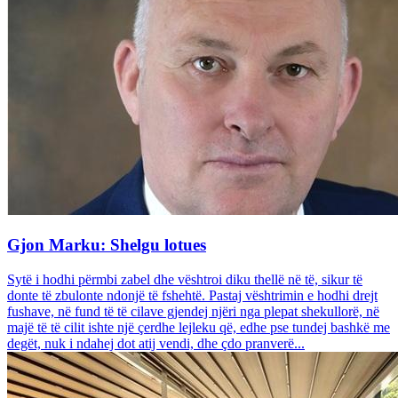
Gjon Marku: Shelgu lotues
Sytë i hodhi përmbi zabel dhe vështroi diku thellë në të, sikur të
donte të zbulonte ndonjë të fshehtë. Pastaj vështrimin e hodhi drejt
fushave, në fund të të cilave gjendej njëri nga plepat shekullorë, në
majë të të cilit ishte një çerdhe lejleku që, edhe pse tundej bashkë me
degët, nuk i ndahej dot atij vendi, dhe çdo pranverë...