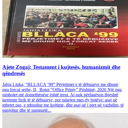
Ajete Zogaj: Testament i kujtesës, humanizmit dhe
qëndresës
Jahja Lluka, “BLLACA ‘99” Përjetimet e të dëbuarve me dhunë
nga forcat serbe, II, Botoi “Office Printy” Prishtinë, 2026 Një nga
simbolet më domethënëse është treni. Ai nuk përfaqëson thjeshtë
largimin fizik të të dëbuarve, por ndarjen mes dy botëve: asaj që
mbetet pas, e mbushur me kujtime, dhe asaj që i pret në vazhdim, të
panjohur dhe të pasigurtë...