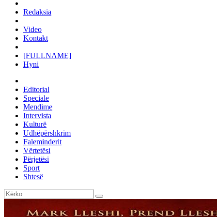
Redaksia
Video
Kontakt
[FULLNAME]
Hyni
Editorial
Speciale
Mendime
Intervista
Kulturë
Udhëpërshkrim
Faleminderit
Vërtetësi
Përjetësi
Sport
Shtesë