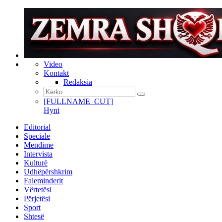
Video
Kontakt
Redaksia
[FULLNAME_CUT]
Hyni
Editorial
Speciale
Mendime
Intervista
Kulturë
Udhëpërshkrim
Faleminderit
Vërtetësi
Përjetësi
Sport
Shtesë