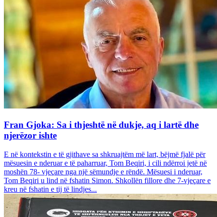
Fran Gjoka: Sa i thjeshtë në dukje, aq i lartë dhe
njerëzor ishte
E në kontekstin e të gjithave sa shkruajtëm më lart, bëjmë fjalë për
mësuesin e nderuar e të paharruar, Tom Beqiri, i cili ndërroi jetë në
moshën 78- vjeçare nga një sëmundje e rëndë. Mësuesi i nderuar,
Tom Beqiri u lind në fshatin Simon. Shkollën fillore dhe 7-vjeçare e
kreu në fshatin e tij të lindjes...