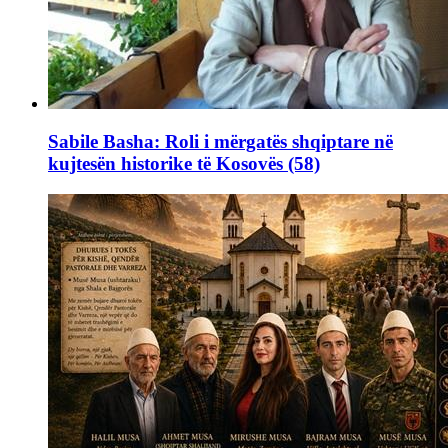
Sabile Basha: Roli i mërgatës shqiptare në
kujtesën historike të Kosovës (58)