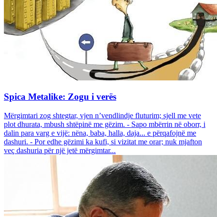
Spica Metalike: Zogu i verës
Mërgimtari zog shtegtar, vjen n’vendlindje fluturim; sjell me vete
plot dhurata, mbush shtëpinë me gëzim. - Sapo mbërrin në oborr, i
dalin para varg e vijë: nëna, baba, halla, daja... e përqafojnë me
dashuri. - Por edhe gëzimi ka kufi, si vizitat me orar; nuk mjafton
veç dashuria për një jetë mërgimtar...