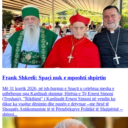
Frank Shkreli: Spaçi nuk e mposhti shpirtin
Më 31 korrik 2026, në ish-burgun e Spaçit u celebrua mesha e
udhëhequr nga Kardinali shqiptar, Hirësia e Tij Ernest Simoni
(Troshani). "Rikthimi" i Kardinalit Ernest Simoni në vendin ku
dikur ka vuajtur dënimin dhe punën e detyruar --me ftesë të
Shoqatës Antikomuniste të të Përndjekurve Politikë të Shqipërisë --
shënoi...