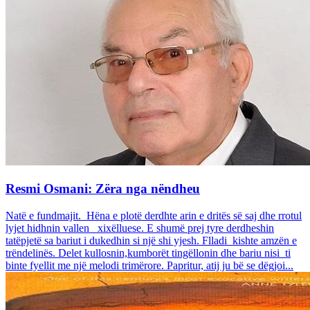
Resmi Osmani: Zëra nga nëndheu
Natë e fundmajit. Hëna e plotë derdhte arin e dritës së saj dhe rrotul
lyjet hidhnin vallen xixëlluese. E shumë prej tyre derdheshin
tatëpjetë sa bariut i dukedhin si një shi yjesh. Flladi kishte amzën e
trëndelinës. Delet kullosnin,kumborët tingëllonin dhe bariu nisi ti
binte fyellit me një melodi trimërore. Papritur, atij ju bë se dëgjoi...