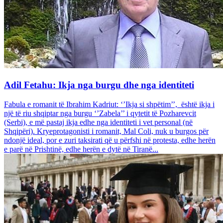
Adil Fetahu: Ikja nga burgu dhe nga identiteti
Fabula e romanit të Ibrahim Kadriut: ‘’Ikja si shpëtim’’, është ikja i
një të riu shqiptar nga burgu ‘’Zabela’’ i qytetit të Pozharevcit
(Serbi), e më pastaj ikja edhe nga identiteti i vet personal (në
Shqipëri). Kryeprotagonisti i romanit, Mal Coli, nuk u burgos për
ndonjë ideal, por e zuri taksirati që u përfshi në protesta, edhe herën
e parë në Prishtinë, edhe herën e dytë në Tiranë...