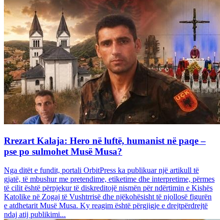
Rrezart Kalaja: Hero në luftë, humanist në paqe –
pse po sulmohet Musë Musa?
Nga ditët e fundit, portali OrbitPress ka publikuar një artikull të
gjatë, të mbushur me pretendime, etiketime dhe interpretime, përmes
të cilit është përpjekur të diskreditojë nismën për ndërtimin e Kishës
Katolike në Zogaj të Vushtrrisë dhe njëkohësisht të njollosë figurën
e atdhetarit Musë Musa. Ky reagim është përgjigje e drejtpërdrejtë
ndaj atij publikimi...