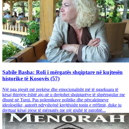
Sabile Basha: Roli i mërgatës shqiptare në kujtesën
historike të Kosovës (57)
Një nga pjesët më prekëse dhe emocionalisht më të ngarkuara të
kësaj thirrjeje është ajo që u drejtohet shqiptarëve të shpërngulur me
dhunë në Turqi. Pas polemikave politike dhe përcaktimeve
ideologjike, autorët ndryshojnë krejtësisht tonin e rrëfimit, duke iu
drejtuar kësaj pjese të mërgatës me një gjuhë të ngrohtë...