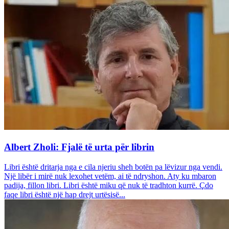
Albert Zholi: Fjalë të urta për librin
Libri është dritarja nga e cila njeriu sheh botën pa lëvizur nga vendi.
Një libër i mirë nuk lexohet vetëm, ai të ndryshon. Aty ku mbaron
padija, fillon libri. Libri është miku që nuk të tradhton kurrë. Çdo
faqe libri është një hap drejt urtësisë...