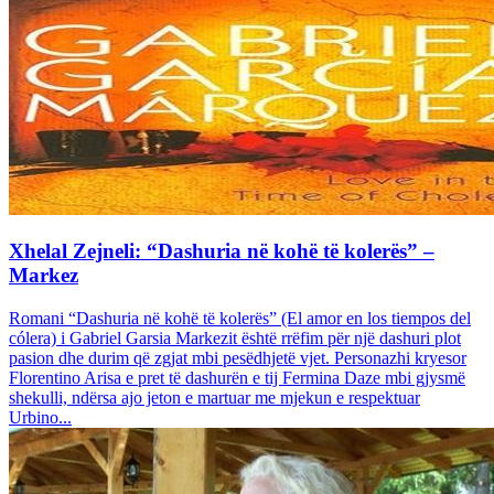
Xhelal Zejneli: “Dashuria në kohë të kolerës” –
Markez
Romani “Dashuria në kohë të kolerës” (El amor en los tiempos del
cólera) i Gabriel Garsia Markezit është rrëfim për një dashuri plot
pasion dhe durim që zgjat mbi pesëdhjetë vjet. Personazhi kryesor
Florentino Arisa e pret të dashurën e tij Fermina Daze mbi gjysmë
shekulli, ndërsa ajo jeton e martuar me mjekun e respektuar
Urbino...