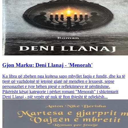
Gjon Marku: Deni Llanaj - 'Menorah'
Ka libra që zbehen nga kujtesa sapo mbyllet faqja e fundit, dhe ka të
tjerë që vazhdojnë të jetojnë gjatë në mendjen e lexuesit, sepse
personazhet e tyre bëhen pjesë e reflektimeve të përditshme.
Pikërisht kësaj kategorie i përket romani "Menorah" i shkrimtarit
Deni Llanaj - një vepër që nuk të fton thjesht të ndjekësh...