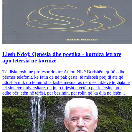
Llesh Ndoj: Qenësia dhe poetika - korniza letrare
apo letërsia në kornizë
Të diskutosh me profesor doktor Anton Nikë Berishën, qoftë edhe
përmes telefonit, ke fatin që në pak çaste, të mësosh prej tij atë që
ndoshta nuk do të mund ta kishe mësuar as përmes cikleve të gjata të
leksioneve universitare, e kjo jo thjesht e vetëm për letërsinë, por
edhe për jetën në tërësi, për besimin, për rolin që ka dija në jetën...