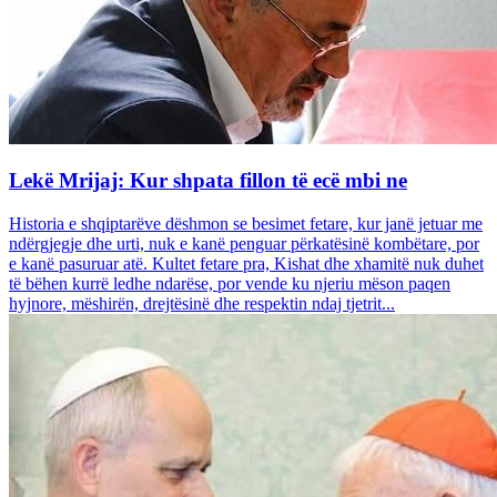
Lekë Mrijaj: Kur shpata fillon të ecë mbi ne
Historia e shqiptarëve dëshmon se besimet fetare, kur janë jetuar me
ndërgjegje dhe urti, nuk e kanë penguar përkatësinë kombëtare, por
e kanë pasuruar atë. Kultet fetare pra, Kishat dhe xhamitë nuk duhet
të bëhen kurrë ledhe ndarëse, por vende ku njeriu mëson paqen
hyjnore, mëshirën, drejtësinë dhe respektin ndaj tjetrit...