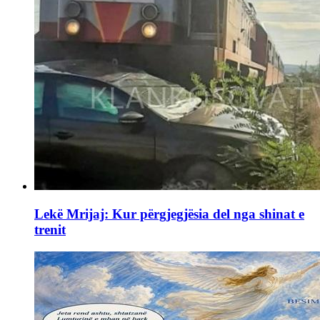
Lekë Mrijaj: Kur përgjegjësia del nga shinat e
trenit