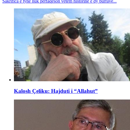
Sakrifica e tyne nuk përfaqëson vetëm historinë e dy burrave...
Kalosh Çeliku: Hajduti i “Allahut”