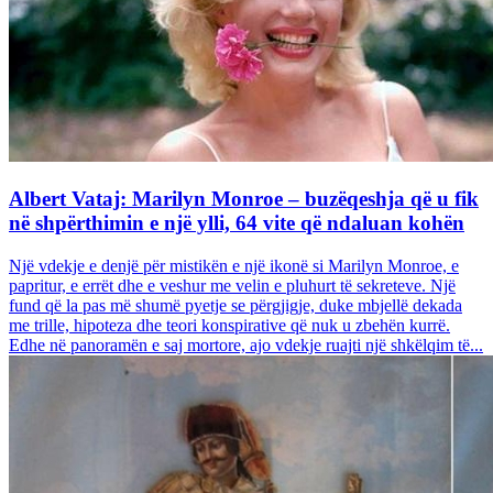
Albert Vataj: Marilyn Monroe – buzëqeshja që u fik
në shpërthimin e një ylli, 64 vite që ndaluan kohën
Një vdekje e denjë për mistikën e një ikonë si Marilyn Monroe, e
papritur, e errët dhe e veshur me velin e pluhurt të sekreteve. Një
fund që la pas më shumë pyetje se përgjigje, duke mbjellë dekada
me trille, hipoteza dhe teori konspirative që nuk u zbehën kurrë.
Edhe në panoramën e saj mortore, ajo vdekje ruajti një shkëlqim të...