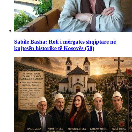
Sabile Basha: Roli i mërgatës shqiptare në
kujtesën historike të Kosovës (58)