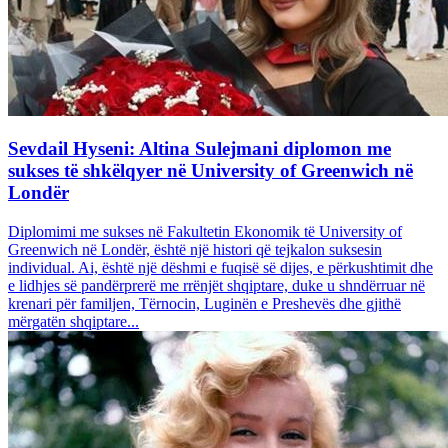
Sevdail Hyseni: Altina Sulejmani diplomon me
sukses të shkëlqyer në University of Greenwich në
Londër
Diplomimi me sukses në Fakultetin Ekonomik të University of
Greenwich në Londër, është një histori që tejkalon suksesin
individual. Ai, është një dëshmi e fuqisë së dijes, e përkushtimit dhe
e lidhjes së pandërprerë me rrënjët shqiptare, duke u shndërruar në
krenari për familjen, Tërnocin, Luginën e Preshevës dhe gjithë
mërgatën shqiptare...