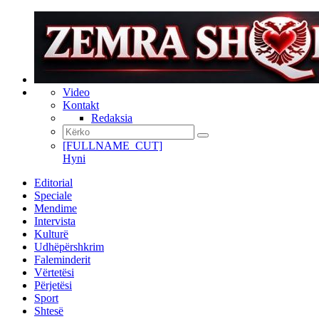
Video
Kontakt
Redaksia
[FULLNAME_CUT]
Hyni
Editorial
Speciale
Mendime
Intervista
Kulturë
Udhëpërshkrim
Faleminderit
Vërtetësi
Përjetësi
Sport
Shtesë