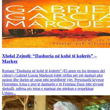
Xhelal Zejneli: “Dashuria në kohë të kolerës” –
Markez
Romani “Dashuria në kohë të kolerës” (El amor en los tiempos del
cólera) i Gabriel Garsia Markezit është rrëfim për një dashuri plot
pasion dhe durim që zgjat mbi pesëdhjetë vjet. Personazhi kryesor
Florentino Arisa e pret të dashurën e tij Fermina Daze mbi gjysmë
shekulli, ndërsa ajo jeton e martuar me mjekun e respektuar
Urbino...