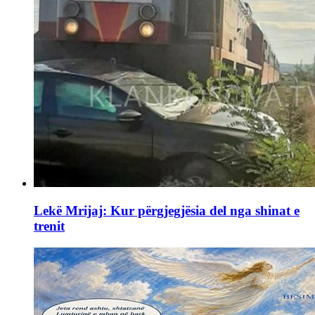
Lekë Mrijaj: Kur përgjegjësia del nga shinat e
trenit