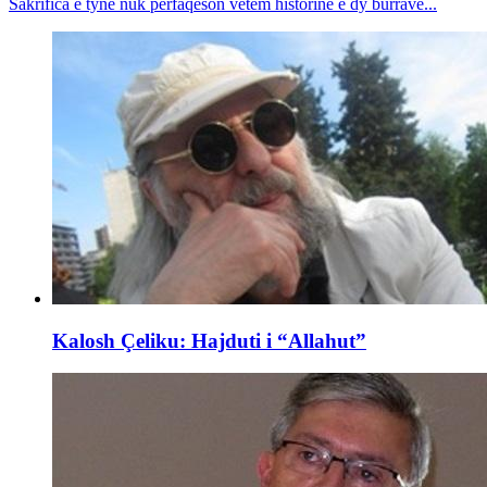
Sakrifica e tyne nuk përfaqëson vetëm historinë e dy burrave...
Kalosh Çeliku: Hajduti i “Allahut”