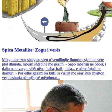
Spica Metalike: Zogu i verës
Mërgimtari zog shtegtar, vjen n’vendlindje fluturim; sjell me vete
plot dhurata, mbush shtëpinë me gëzim. - Sapo mbërrin në oborr, i
dalin para varg e vijë: nëna, baba, halla, daja... e përqafojnë me
dashuri. - Por edhe gëzimi ka kufi, si vizitat me orar; nuk mjafton
veç dashuria për një jetë mërgimtar...