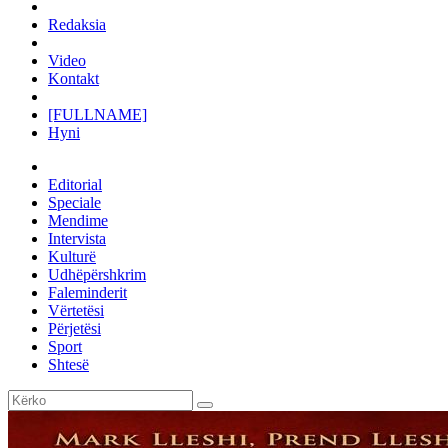
Redaksia
Video
Kontakt
[FULLNAME]
Hyni
Editorial
Speciale
Mendime
Intervista
Kulturë
Udhëpërshkrim
Faleminderit
Vërtetësi
Përjetësi
Sport
Shtesë