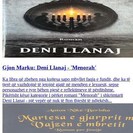
Gjon Marku: Deni Llanaj - 'Menorah'
Ka libra që zbehen nga kujtesa sapo mbyllet faqja e fundit, dhe ka të
tjerë që vazhdojnë të jetojnë gjatë në mendjen e lexuesit, sepse
personazhet e tyre bëhen pjesë e reflektimeve të përditshme.
Pikërisht kësaj kategorie i përket romani "Menorah" i shkrimtarit
Deni Llanaj - një vepër që nuk të fton thjesht të ndjekësh...