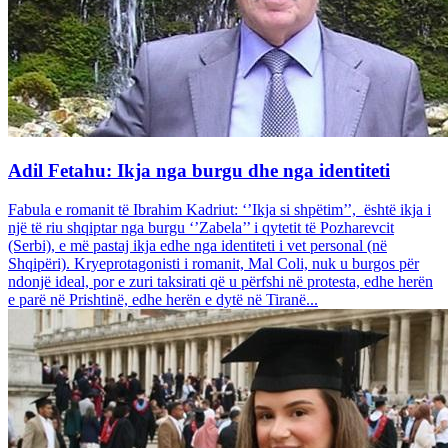
Adil Fetahu: Ikja nga burgu dhe nga identiteti
Fabula e romanit të Ibrahim Kadriut: ‘’Ikja si shpëtim’’, është ikja i
një të riu shqiptar nga burgu ‘’Zabela’’ i qytetit të Pozharevcit
(Serbi), e më pastaj ikja edhe nga identiteti i vet personal (në
Shqipëri). Kryeprotagonisti i romanit, Mal Coli, nuk u burgos për
ndonjë ideal, por e zuri taksirati që u përfshi në protesta, edhe herën
e parë në Prishtinë, edhe herën e dytë në Tiranë...