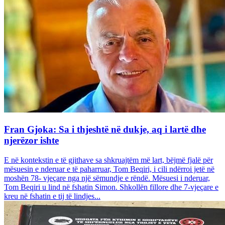
Fran Gjoka: Sa i thjeshtë në dukje, aq i lartë dhe
njerëzor ishte
E në kontekstin e të gjithave sa shkruajtëm më lart, bëjmë fjalë për
mësuesin e nderuar e të paharruar, Tom Beqiri, i cili ndërroi jetë në
moshën 78- vjeçare nga një sëmundje e rëndë. Mësuesi i nderuar,
Tom Beqiri u lind në fshatin Simon. Shkollën fillore dhe 7-vjeçare e
kreu në fshatin e tij të lindjes...