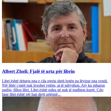
Albert Zholi: Fjalë të urta për librin
Libri është dritarja nga e cila njeriu sheh botën pa lëvizur nga vendi.
Një libër i mirë nuk lexohet vetëm, ai të ndryshon. Aty ku mbaron
padija, fillon libri. Libri është miku që nuk të tradhton kurrë. Çdo
faqe libri është një hap drejt urtësisë...