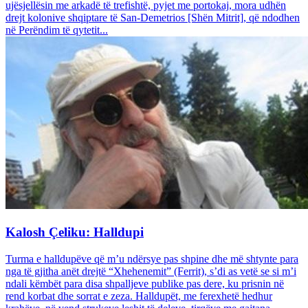
ujësjellësin me arkadë të trefishtë, pyjet me portokaj, mora udhën
drejt kolonive shqiptare të San-Demetrios [Shën Mitrit], që ndodhen
në Perëndim të qytetit...
Kalosh Çeliku: Halldupi
Turma e halldupëve që m’u ndërsye pas shpine dhe më shtynte para
nga të gjitha anët drejtë “Xhehenemit” (Ferrit), s’di as vetë se si m’i
ndali këmbët para disa shpalljeve publike pas dere, ku prisnin në
rend korbat dhe sorrat e zeza. Halldupët, me ferexhetë hedhur