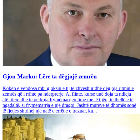
Gjon Marku: Lëre ta dëgjojë zemrën
Kokën e vendosa mbi gjoksin e tij të zhveshur dhe dëgjoja ritmin e
zemrës që i rrihte pa ndërprerje. Ai flinte, kurse unë doja ta ndieja
atë ritëm dhe të përkoja frymëmarrjen time me të tijën, të thellë e të
ngadaltë, si frymëmarrja e një dragoi. Jashtë mureve të dhomës sonë
të fjetjes shtrihej një natë e errët e e trazuar, ku...