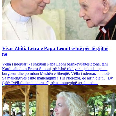
Visar Zhiti: Letra e Papa Leonit është për të gjithë
ne
Vëlla i nderuar! - i shkruan Papa Leoni bashkëvuajtësit tonë, tani
Kardinalit dom Ernest Simoni, që është rikthyer atje ku ka qenë i
burgosur dhe po mban Meshën e Shenjtë. Vëlla i nderuar, - i thotë.
Sa mallëngjyes është mallëngjimi i Tij! Njerëzor, që arrin qiejt… Dy
fjalë: “vëlla” dhe “i nderuar”, që na mungojnë aq shumë…