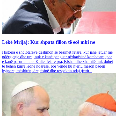
Lekë Mrijaj: Kur shpata fillon të ecë mbi ne
Historia e shqiptarëve dëshmon se besimet fetare, kur janë jetuar me
ndërgjegje dhe urti, nuk e kanë penguar përkatësinë kombëtare, por
e kanë pasuruar atë. Kultet fetare pra, Kishat dhe xhamitë nuk duhet
të bëhen kurrë ledhe ndarëse, por vende ku njeriu mëson paqen
hyjnore, mëshirën, drejtësinë dhe respektin ndaj tjetrit...