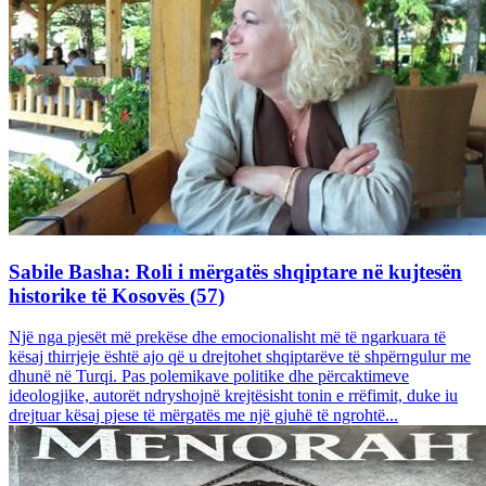
Sabile Basha: Roli i mërgatës shqiptare në kujtesën
historike të Kosovës (57)
Një nga pjesët më prekëse dhe emocionalisht më të ngarkuara të
kësaj thirrjeje është ajo që u drejtohet shqiptarëve të shpërngulur me
dhunë në Turqi. Pas polemikave politike dhe përcaktimeve
ideologjike, autorët ndryshojnë krejtësisht tonin e rrëfimit, duke iu
drejtuar kësaj pjese të mërgatës me një gjuhë të ngrohtë...