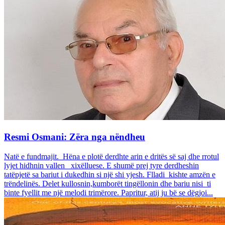
Resmi Osmani: Zëra nga nëndheu
Natë e fundmajit. Hëna e plotë derdhte arin e dritës së saj dhe rrotul
lyjet hidhnin vallen xixëlluese. E shumë prej tyre derdheshin
tatëpjetë sa bariut i dukedhin si një shi yjesh. Flladi kishte amzën e
trëndelinës. Delet kullosnin,kumborët tingëllonin dhe bariu nisi ti
binte fyellit me një melodi trimërore. Papritur, atij ju bë se dëgjoi...