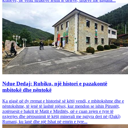
krahëve, në vend strukeve leshit të deleve, tirqëve me gajtana...
Ndue Dedaj: Rubiku, një histori e pazakontë
mbitokë dhe nëntokë
Ka gjasë që dy rremat e historisë së këtij vendi, e mbitokshme dhe e
nëntokshme, të jenë të lashtë njësoj, kur mendon se ishin Pirustët,
zotëruesit e bakrit të Matit e Mirditës, që e çuan zejen e tyre të
nxjerrjes dhe përpunimit të këtij minerali me ngjyra deri në (Dakì)
Rumani, ku lanë dhe një fshat në emrin e tyre...