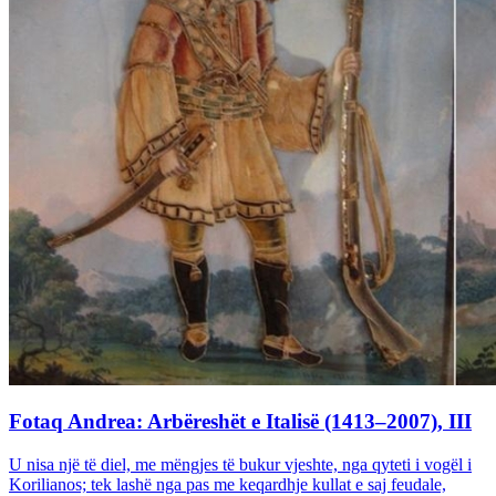
Fotaq Andrea: Arbëreshët e Italisë (1413–2007), III
U nisa një të diel, me mëngjes të bukur vjeshte, nga qyteti i vogël i
Korilianos; tek lashë nga pas me keqardhje kullat e saj feudale,