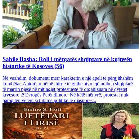
Sabile Basha: Roli i mërgatës shqiptare në kujtesën
historike të Kosovës (56)
Në vazhdim, dokumenti merr karakterin e një apeli të përgjithshëm
kombëtar. Autorët u bëjnë thirrje të gjithë atyre që ndihen shqiptarë
të marrin pjesë në mitingjet protestuese të organizuara në qytetet
kryesore të Evropës Perëndimore. Në këtë mënyrë, protestat nuk
paraqiten vetëm si tubime politike të diasporës...