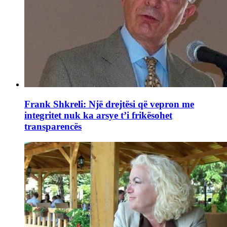
Frank Shkreli: Një drejtësi që vepron me
integritet nuk ka arsye t’i frikësohet
transparencës