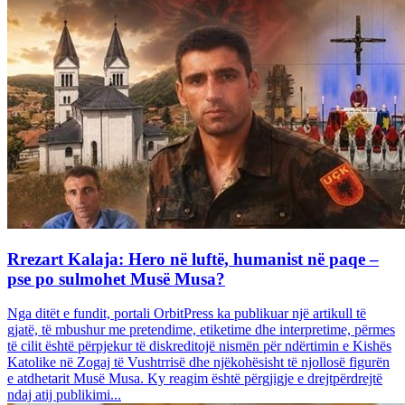
Rrezart Kalaja: Hero në luftë, humanist në paqe –
pse po sulmohet Musë Musa?
Nga ditët e fundit, portali OrbitPress ka publikuar një artikull të
gjatë, të mbushur me pretendime, etiketime dhe interpretime, përmes
të cilit është përpjekur të diskreditojë nismën për ndërtimin e Kishës
Katolike në Zogaj të Vushtrrisë dhe njëkohësisht të njollosë figurën
e atdhetarit Musë Musa. Ky reagim është përgjigje e drejtpërdrejtë
ndaj atij publikimi...