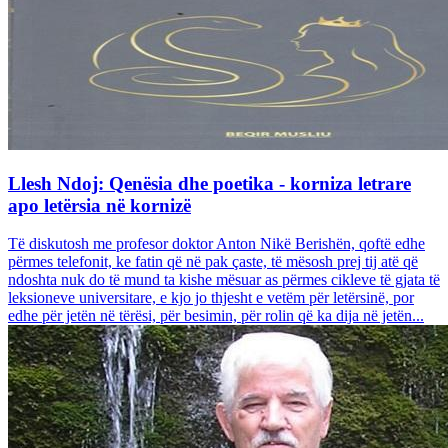
Llesh Ndoj: Qenësia dhe poetika - korniza letrare
apo letërsia në kornizë
Të diskutosh me profesor doktor Anton Nikë Berishën, qoftë edhe
përmes telefonit, ke fatin që në pak çaste, të mësosh prej tij atë që
ndoshta nuk do të mund ta kishe mësuar as përmes cikleve të gjata të
leksioneve universitare, e kjo jo thjesht e vetëm për letërsinë, por
edhe për jetën në tërësi, për besimin, për rolin që ka dija në jetën...