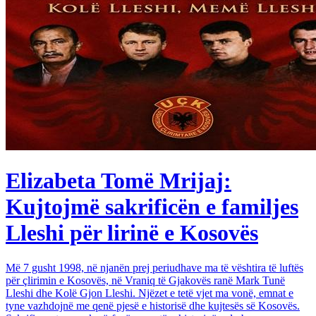
Elizabeta Tomë Mrijaj:
Kujtojmë sakrificën e familjes
Lleshi për lirinë e Kosovës
Më 7 gusht 1998, në njanën prej periudhave ma të vështira të luftës
për çlirimin e Kosovës, në Vraniq të Gjakovës ranë Mark Tunë
Lleshi dhe Kolë Gjon Lleshi. Njëzet e tetë vjet ma vonë, emnat e
tyne vazhdojnë me qenë pjesë e historisë dhe kujtesës së Kosovës.