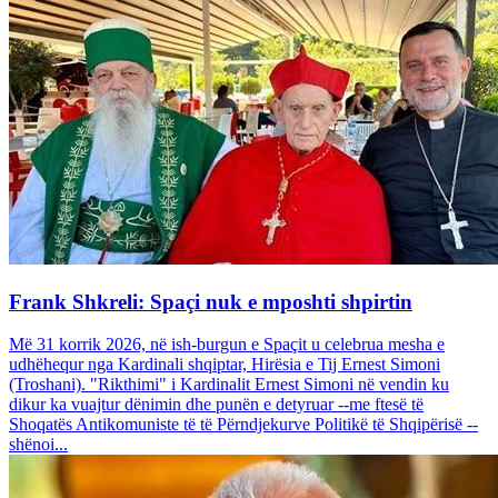
Frank Shkreli: Spaçi nuk e mposhti shpirtin
Më 31 korrik 2026, në ish-burgun e Spaçit u celebrua mesha e
udhëhequr nga Kardinali shqiptar, Hirësia e Tij Ernest Simoni
(Troshani). "Rikthimi" i Kardinalit Ernest Simoni në vendin ku
dikur ka vuajtur dënimin dhe punën e detyruar --me ftesë të
Shoqatës Antikomuniste të të Përndjekurve Politikë të Shqipërisë --
shënoi...