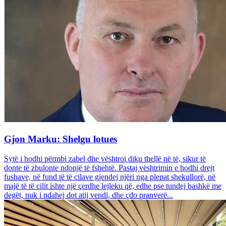
Gjon Marku: Shelgu lotues
Sytë i hodhi përmbi zabel dhe vështroi diku thellë në të, sikur të
donte të zbulonte ndonjë të fshehtë. Pastaj vështrimin e hodhi drejt
fushave, në fund të të cilave gjendej njëri nga plepat shekullorë, në
majë të të cilit ishte një çerdhe lejleku që, edhe pse tundej bashkë me
degët, nuk i ndahej dot atij vendi, dhe çdo pranverë...