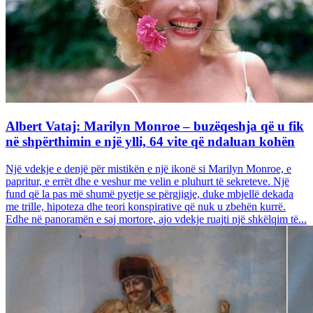
Albert Vataj: Marilyn Monroe – buzëqeshja që u fik
në shpërthimin e një ylli, 64 vite që ndaluan kohën
Një vdekje e denjë për mistikën e një ikonë si Marilyn Monroe, e
papritur, e errët dhe e veshur me velin e pluhurt të sekreteve. Një
fund që la pas më shumë pyetje se përgjigje, duke mbjellë dekada
me trille, hipoteza dhe teori konspirative që nuk u zbehën kurrë.
Edhe në panoramën e saj mortore, ajo vdekje ruajti një shkëlqim të...