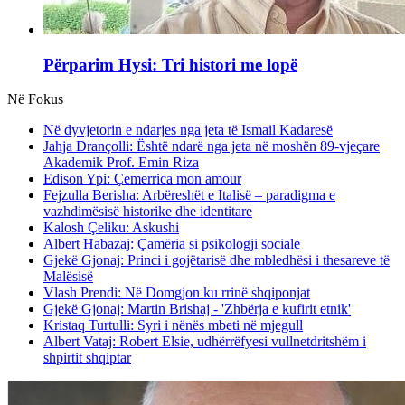
Përparim Hysi: Tri histori me lopë
Në Fokus
Në dyvjetorin e ndarjes nga jeta të Ismail Kadaresë
Jahja Drançolli: Është ndarë nga jeta në moshën 89-vjeçare
Akademik Prof. Emin Riza
Edison Ypi: Çemerrica mon amour
Fejzulla Berisha: Arbëreshët e Italisë – paradigma e
vazhdimësisë historike dhe identitare
Kalosh Çeliku: Askushi
Albert Habazaj: Çamëria si psikologji sociale
Gjekë Gjonaj: Princi i gojëtarisë dhe mbledhësi i thesareve të
Malësisë
Vlash Prendi: Në Domgjon ku rrinë shqiponjat
Gjekë Gjonaj: Martin Brishaj - 'Zhbërja e kufirit etnik'
Kristaq Turtulli: Syri i nënës mbeti në mjegull
Albert Vataj: Robert Elsie, udhërrëfyesi vullnetdritshëm i
shpirtit shqiptar