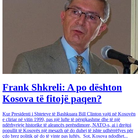
Frank Shkreli: A po dështon
Kosova të fitojë paqen?
Kur Presidenti i Shteteve të Bashkuara Bill Clinton vajti në Kosovën
e çliriar në vitin 1999, pas një lufte të përgjkashme dhe të një
ndërhyrjeje historike të aleancës perëndimore, NATO-s, ai i drejtoi
popullit të Kosovës një mesazh që do duhej të ishte udhërrëfyes për
çdo brez politik që do të vinte pas luftës. Sot, Kosova ndodhet...