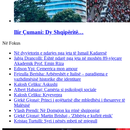
Ilir Çumani: Dy Shqipëritë…
Në Fokus
Në dyvjetorin e ndarjes nga jeta të Ismail Kadaresë
Jahja Drançolli: Është ndarë nga jeta në moshën 89-vjeçare
Akademik Prof. Emin Riza
Edison Ypi: Çemerrica mon amour
Fejzulla Berisha: Arbëreshët e Italisë – paradigma e
vazhdimësisë historike dhe identitare
Kalosh Çeliku: Askushi
Albert Habazaj: Çamëria si psikologji sociale
Kalosh Çeliku: Kryevepra
Gjekë Gjonaj: Princi i gojëtarisë dhe mbledhësi i thesareve të
Malësisë
Vlash Prendi: Në Domgjon ku rrinë shqiponjat
Gjekë Gjonaj: Martin Brishaj - 'Zhbërja e kufirit etnik'
Kristaq Turtulli: Syri i nënës mbeti në mjegull