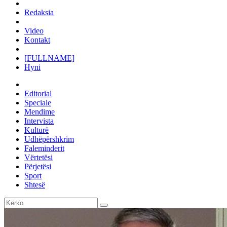
Redaksia
Video
Kontakt
[FULLNAME]
Hyni
Editorial
Speciale
Mendime
Intervista
Kulturë
Udhëpërshkrim
Faleminderit
Vërtetësi
Përjetësi
Sport
Shtesë