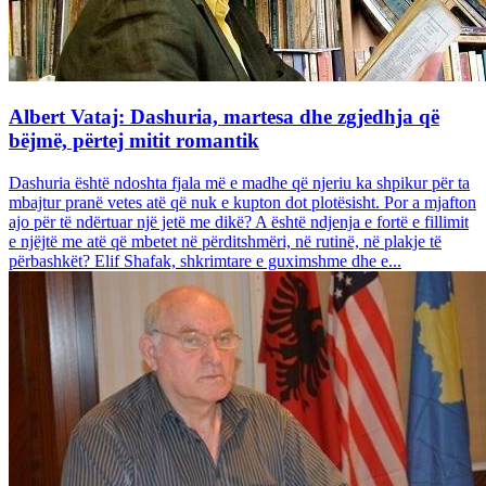
Albert Vataj: Dashuria, martesa dhe zgjedhja që
bëjmë, përtej mitit romantik
Dashuria është ndoshta fjala më e madhe që njeriu ka shpikur për ta
mbajtur pranë vetes atë që nuk e kupton dot plotësisht. Por a mjafton
ajo për të ndërtuar një jetë me dikë? A është ndjenja e fortë e fillimit
e njëjtë me atë që mbetet në përditshmëri, në rutinë, në plakje të
përbashkët? Elif Shafak, shkrimtare e guximshme dhe e...