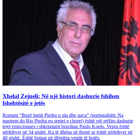
Xhelal Zejneli: Në një histori dashurie fshihen
fshehtësitë e jetës
Romani “Buzë lumit Piedra u ula dhe qava” (portugalisht: Na
margem do Rio Piedra eu sentei e chorei) është një rrëfim dashurie
tejet emocionues i shkrimtarit brazilian Paulo Koelo. Vepra është
përkthyer në 34 gjuhë. Ka të dhëna që thonë se është përkthyer në
40 gjuhë. Është botuar në dhjetëra vende të botës.