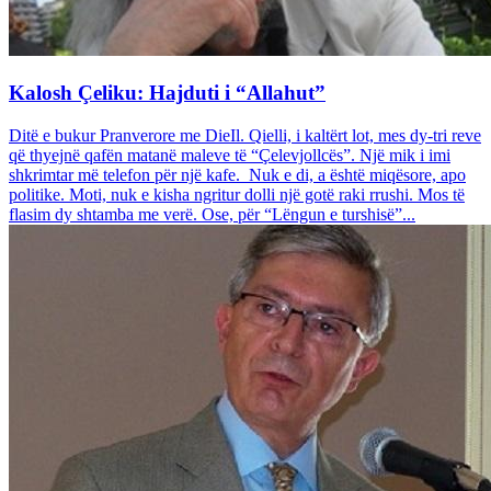
Kalosh Çeliku: Hajduti i “Allahut”
Ditë e bukur Pranverore me DieIl. Qielli, i kaltërt lot, mes dy-tri reve
që thyejnë qafën matanë maleve të “Çelevjollcës”. Një mik i imi
shkrimtar më telefon për një kafe. Nuk e di, a është miqësore, apo
politike. Moti, nuk e kisha ngritur dolli një gotë raki rrushi. Mos të
flasim dy shtamba me verë. Ose, për “Lëngun e turshisë”...