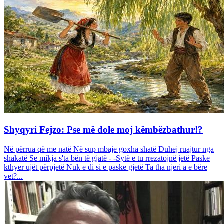
Shyqyri Fejzo: Pse më dole moj këmbëzbathur!?
Në përrua që me natë Në sup mbaje goxha shatë Duhej ruajtur nga
shakatë Se mikja s'ta bën të gjatë - -Sytë e tu rrezatojnë jetë Paske
kthyer ujët përpjetë Nuk e di si e paske gjetë Ta tha njeri a e bëre
vet?...