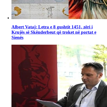
Albert Vataj: Letra e 8 gushtit 1451, zëri i
Krujës së Skënderbeut që troket në portat e
Sienës