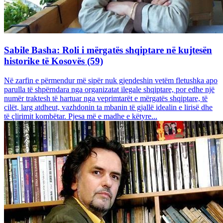
Sabile Basha: Roli i mërgatës shqiptare në kujtesën
historike të Kosovës (59)
Në zarfin e përmendur më sipër nuk gjendeshin vetëm fletushka apo
parulla të shpërndara nga organizatat ilegale shqiptare, por edhe një
numër traktesh të hartuar nga veprimtarët e mërgatës shqiptare, të
cilët, larg atdheut, vazhdonin ta mbanin të gjallë idealin e lirisë dhe
të çlirimit kombëtar. Pjesa më e madhe e këtyre...