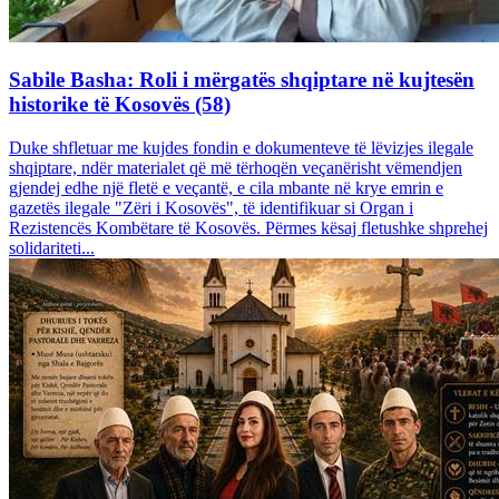
Sabile Basha: Roli i mërgatës shqiptare në kujtesën
historike të Kosovës (58)
Duke shfletuar me kujdes fondin e dokumenteve të lëvizjes ilegale
shqiptare, ndër materialet që më tërhoqën veçanërisht vëmendjen
gjendej edhe një fletë e veçantë, e cila mbante në krye emrin e
gazetës ilegale "Zëri i Kosovës", të identifikuar si Organ i
Rezistencës Kombëtare të Kosovës. Përmes kësaj fletushke shprehej
solidariteti...