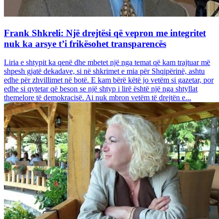
Frank Shkreli: Një drejtësi që vepron me integritet
nuk ka arsye t’i frikësohet transparencës
Liria e shtypit ka qenë dhe mbetet një nga temat që kam trajtuar më
shpesh gjatë dekadave, si në shkrimet e mia për Shqipërinë, ashtu
edhe për zhvillimet në botë. E kam bërë këtë jo vetëm si gazetar, por
edhe si qytetar që beson se një shtyp i lirë është një nga shtyllat
themelore të demokracisë. Ai nuk mbron vetëm të drejtën e...