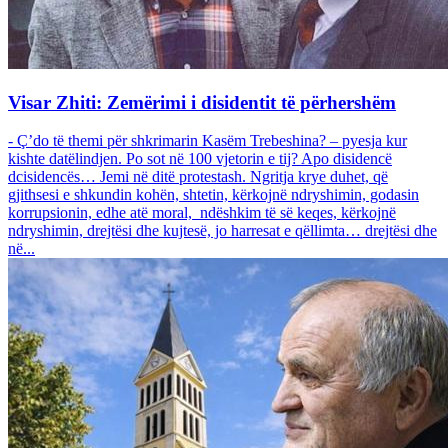
Visar Zhiti: Zemërimi i disidentit të përhershëm
- Ç’do të themi për shkrimarin Kasëm Trebeshina? – pyesja kur
kishte datëlindjen. Po sot në 100 vjetorin e tij? Apo disidencë
dcisidencës… Jemi në ditë protestash. Ngritja krye duhet, që
gjithsesi e shkundin kohën, shtetin, kërkojnë ndryshimin, godasin
korrupsionin, edhe atë moral, ndëshkim të së keqes, kërkojnë
ndryshimin, drejtësi dhe kujtesë, jo harresat e qëllimta… drejtësi dhe
në...