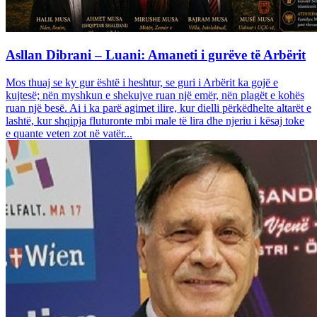
Asllan Dibrani – Luani: Amaneti i gurëve të Arbërit
Mos thuaj se ky gur është i heshtur, se guri i Arbërit ka gojë e
kujtesë; nën myshkun e shekujve ruan një emër, nën plagët e kohës
ruan një besë. Ai i ka parë agimet ilire, kur dielli përkëdhelte altarët e
lashtë, kur shqipja fluturonte mbi male të lira dhe njeriu i kësaj toke
e quante veten zot në vatër...