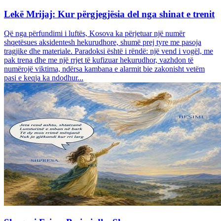
Lekë Mrijaj: Kur përgjegjësia del nga shinat e trenit
Që nga përfundimi i luftës, Kosova ka përjetuar një numër
shqetësues aksidentesh hekurudhore, shumë prej tyre me pasoja
tragjike dhe materiale. Paradoksi është i rëndë: një vend i vogël, me
pak trena dhe me një rrjet të kufizuar hekurudhor, vazhdon të
numërojë viktima, ndërsa kambana e alarmit bie zakonisht vetëm
pasi e keqja ka ndodhur...