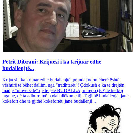
Petrit Dibrani: Krijuesi i ka krijuar edhe
budallenjtë...
Krijuesi i ka krijuar edhe budallenjtë, prandaj ndonjëherë është
vështirë të bëhet dallimi nga "tradhtarët"! Çdokush e ka të drejtën
madje "universale" që të jetë BUDALLA, mirëpo (JO) të kërkoj
nga ne, që ta adhurojmë badallallëkun e tij. T'gjithë budallenjët janë
kokëfort dhe të gjithë kokëfortët, janë budallenj!...