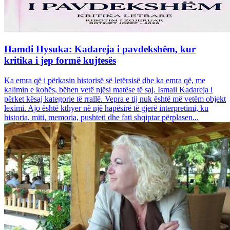
Hamdi Hysuka: Kadareja i pavdekshëm, kur
kritika i jep formë kujtesës
Ka emra që i përkasin historisë së letërsisë dhe ka emra që, me
kalimin e kohës, bëhen vetë njësi matëse të saj. Ismail Kadareja i
përket kësaj kategorie të rrallë. Vepra e tij nuk është më vetëm objekt
leximi. Ajo është kthyer në një hapësirë të gjerë interpretimi, ku
historia, miti, memoria, pushteti dhe fati shqiptar përplasen...