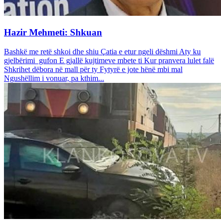
Hazir Mehmeti: Shkuan
Bashkë me retë shkoi dhe shiu Çatia e etur ngeli dëshmi Aty ku
gjelbërimi gufon E gjallë kujtimeve mbete ti Kur pranvera lulet falë
Shkrihet dëbora në mall për ty Fytyrë e jote hënë mbi mal
Ngushëllim i vonuar, pa kthim...