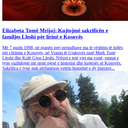
Elizabeta Tomë Mrijaj: Kujtojmë sakrificën e
familjes Lleshi për lirinë e Kosovës
Më 7 gusht 1998, në njanën prej periudhave ma të vështira të luftës
për çlirimin e Kosovës, në Vraniq të Gjakovës ranë Mark Tunë
Lleshi dhe Kolë Gjon Lleshi. Njëzet e tetë vjet ma vonë, emnat e
tyne vazhdojnë me qenë pjesë e historisë dhe kujtesës së Kosovës.
Sakrifica e tyne nuk përfaqëson vetëm historinë e dy burrave...