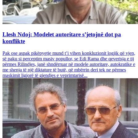
Llesh Ndoj: Modelet autoritare s’jetojnë dot pa
konflikte
Pak ose aspak pikëpyetje mund t’i vihen konkluzionit logjik që vjen,
së paku si perceptim masiv popullor, se Edi Rama dhe qeverisja e tij
përmes Rilindjes, janë shndërruar në modele autoritare, autokratike e
me shenja të një diktature të butë, që mbërrin deri tek ne përmes
maskimit ligjorë të gjendjes e veprimtarisë...