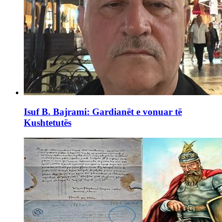
Isuf B. Bajrami: Gardianët e vonuar të
Kushtetutës