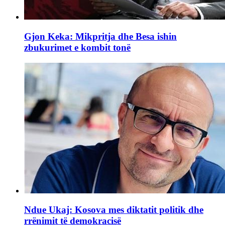
Gjon Keka: Mikpritja dhe Besa ishin
zbukurimet e kombit tonë
Ndue Ukaj: Kosova mes diktatit politik dhe
rrënimit të demokracisë