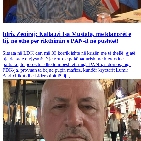
Idriz Zeqiraj: Kallauzi Isa Mustafa, me klanorët e
tij, në ethe për rikthimin e PAN-it në pushtet!
Situata në LDK deri më 30 korrik ishte në krizën më të thellë, gjatë
një dekade e gjysmë. Një grup të pakënaqurish, në hierarkinë
partiake, të porositur dhe të mbështetur nga PAN-i, sidomos, nga
PDK-ja, provuan ta bëjnë puçin mafioz, kundër kryetarit Lumir
Abdixhikut dhe Lidershipit të tij.,,