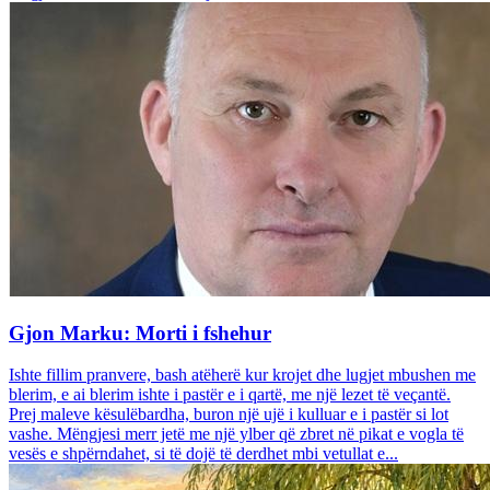
Gjon Marku: Morti i fshehur
Ishte fillim pranvere, bash atëherë kur krojet dhe lugjet mbushen me
blerim, e ai blerim ishte i pastër e i qartë, me një lezet të veçantë.
Prej maleve kësulëbardha, buron një ujë i kulluar e i pastër si lot
vashe. Mëngjesi merr jetë me një ylber që zbret në pikat e vogla të
vesës e shpërndahet, si të dojë të derdhet mbi vetullat e...