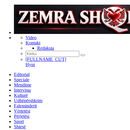
Video
Kontakt
Redaksia
[FULLNAME_CUT]
Hyni
Editorial
Speciale
Mendime
Intervista
Kulturë
Udhëpërshkrim
Faleminderit
Vërtetësi
Përjetësi
Sport
Shtesë