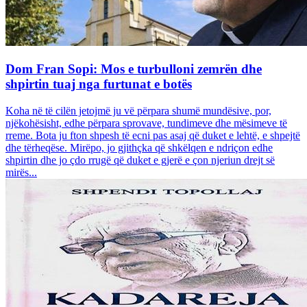
Dom Fran Sopi: Mos e turbulloni zemrën dhe
shpirtin tuaj nga furtunat e botës
Koha në të cilën jetojmë ju vë përpara shumë mundësive, por,
njëkohësisht, edhe përpara sprovave, tundimeve dhe mësimeve të
rreme. Bota ju fton shpesh të ecni pas asaj që duket e lehtë, e shpejtë
dhe tërheqëse. Mirëpo, jo gjithçka që shkëlqen e ndriçon edhe
shpirtin dhe jo çdo rrugë që duket e gjerë e çon njeriun drejt së
mirës...