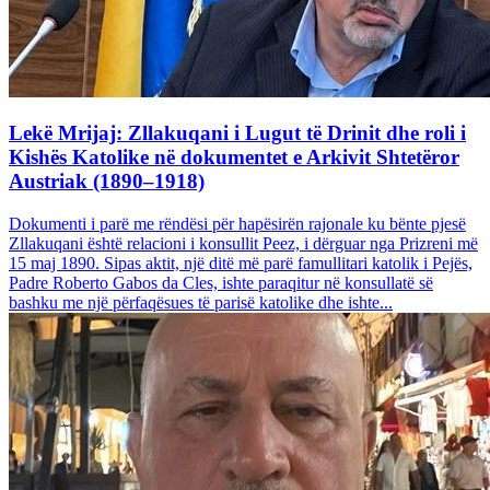
Lekë Mrijaj: Zllakuqani i Lugut të Drinit dhe roli i
Kishës Katolike në dokumentet e Arkivit Shtetëror
Austriak (1890–1918)
Dokumenti i parë me rëndësi për hapësirën rajonale ku bënte pjesë
Zllakuqani është relacioni i konsullit Peez, i dërguar nga Prizreni më
15 maj 1890. Sipas aktit, një ditë më parë famullitari katolik i Pejës,
Padre Roberto Gabos da Cles, ishte paraqitur në konsullatë së
bashku me një përfaqësues të parisë katolike dhe ishte...