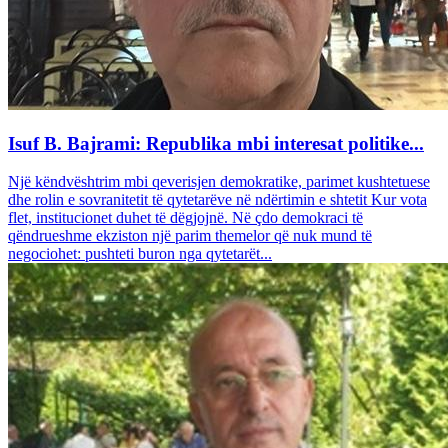
Isuf B. Bajrami: Republika mbi interesat politike...
Një këndvështrim mbi qeverisjen demokratike, parimet kushtetuese
dhe rolin e sovranitetit të qytetarëve në ndërtimin e shtetit Kur vota
flet, institucionet duhet të dëgjojnë. Në çdo demokraci të
qëndrueshme ekziston një parim themelor që nuk mund të
negociohet: pushteti buron nga qytetarët...