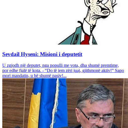
Sevdail Hyseni: Misioni i deputetit
U zgjodh një deputet, nga populli me vota, dha shumë premtime,
por edhe fjalë të kota. - “Do të jem zëri juaj, gjithmonë aktiv!” Sapo
mori mandatin, u bë shumë pasiv!...