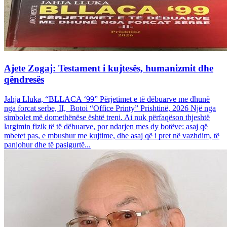
Ajete Zogaj: Testament i kujtesës, humanizmit dhe
qëndresës
Jahja Lluka, “BLLACA ‘99” Përjetimet e të dëbuarve me dhunë
nga forcat serbe, II, Botoi “Office Printy” Prishtinë, 2026 Një nga
simbolet më domethënëse është treni. Ai nuk përfaqëson thjeshtë
largimin fizik të të dëbuarve, por ndarjen mes dy botëve: asaj që
mbetet pas, e mbushur me kujtime, dhe asaj që i pret në vazhdim, të
panjohur dhe të pasigurtë...