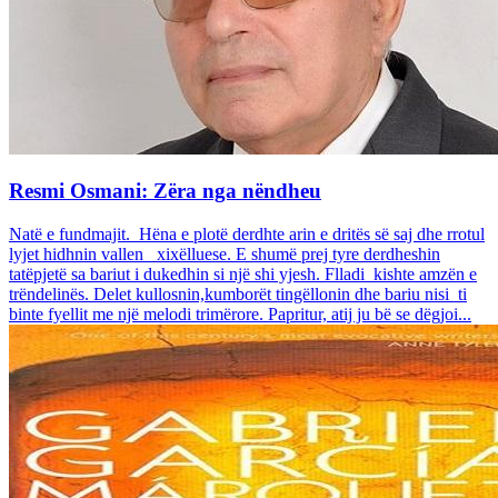
Resmi Osmani: Zëra nga nëndheu
Natë e fundmajit. Hëna e plotë derdhte arin e dritës së saj dhe rrotul
lyjet hidhnin vallen xixëlluese. E shumë prej tyre derdheshin
tatëpjetë sa bariut i dukedhin si një shi yjesh. Flladi kishte amzën e
trëndelinës. Delet kullosnin,kumborët tingëllonin dhe bariu nisi ti
binte fyellit me një melodi trimërore. Papritur, atij ju bë se dëgjoi...