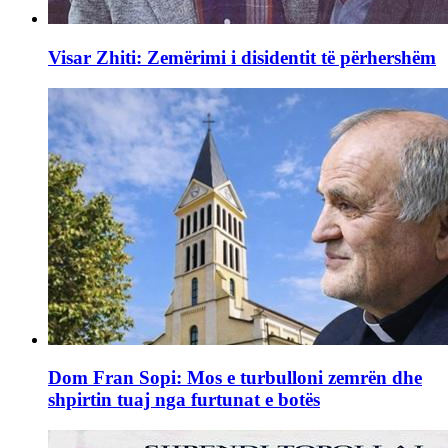
Visar Zhiti: Zemërimi i disidentit të përhershëm
Dom Fran Sopi: Mos e turbulloni zemrën dhe
shpirtin tuaj nga furtunat e botës