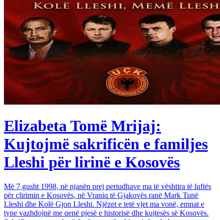
Elizabeta Tomë Mrijaj:
Kujtojmë sakrificën e familjes
Lleshi për lirinë e Kosovës
Më 7 gusht 1998, në njanën prej periudhave ma të vështira të luftës
për çlirimin e Kosovës, në Vraniq të Gjakovës ranë Mark Tunë
Lleshi dhe Kolë Gjon Lleshi. Njëzet e tetë vjet ma vonë, emnat e
tyne vazhdojnë me qenë pjesë e historisë dhe kujtesës së Kosovës.