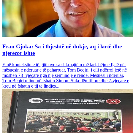
Fran Gjoka: Sa i thjeshtë në dukje, aq i lartë dhe
njerëzor ishte
E në kontekstin e të gjithave sa shkruajtëm më lart, bëjmë fjalë për
mësuesin e nderuar e të paharruar, Tom Beqiri, i cili ndërroi jetë në
moshën 78- vjeçare nga një sëmundje e rëndë. Mësuesi i nderuar,
Tom Beqiri u lind në fshatin Simon. Shkollën fillore dhe 7-vjeçare e
kreu në fshatin e tij të lindjes...