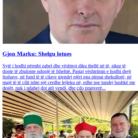
Gjon Marku: Shelgu lotues
Sytë i hodhi përmbi zabel dhe vështroi diku thellë në të, sikur të
donte të zbulonte ndonjë të fshehtë. Pastaj vështrimin e hodhi drejt
fushave, në fund të të cilave gjendej njëri nga plepat shekullorë, në
majë të të cilit ishte një çerdhe lejleku që, edhe pse tundej bashkë me
degët, nuk i ndahej dot atij vendi, dhe çdo pranverë...