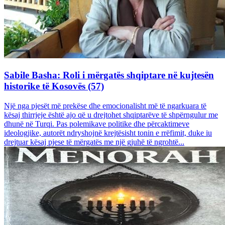
Sabile Basha: Roli i mërgatës shqiptare në kujtesën
historike të Kosovës (57)
Një nga pjesët më prekëse dhe emocionalisht më të ngarkuara të
kësaj thirrjeje është ajo që u drejtohet shqiptarëve të shpërngulur me
dhunë në Turqi. Pas polemikave politike dhe përcaktimeve
ideologjike, autorët ndryshojnë krejtësisht tonin e rrëfimit, duke iu
drejtuar kësaj pjese të mërgatës me një gjuhë të ngrohtë...