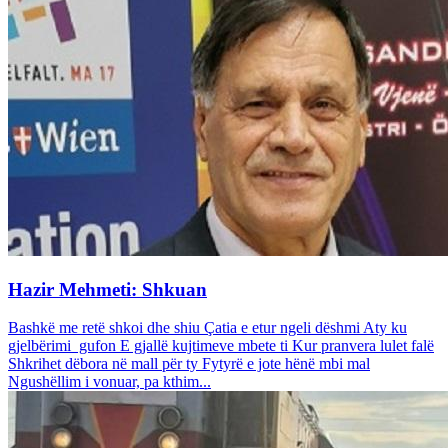
Hazir Mehmeti: Shkuan
Bashkë me retë shkoi dhe shiu Çatia e etur ngeli dëshmi Aty ku
gjelbërimi gufon E gjallë kujtimeve mbete ti Kur pranvera lulet falë
Shkrihet dëbora në mall për ty Fytyrë e jote hënë mbi mal
Ngushëllim i vonuar, pa kthim...