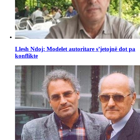
Llesh Ndoj: Modelet autoritare s’jetojnë dot pa
konflikte