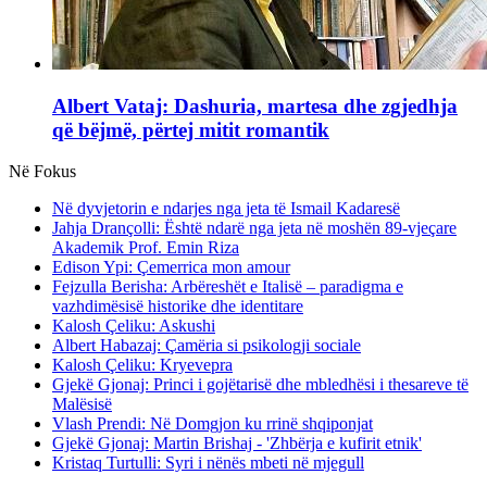
Albert Vataj: Dashuria, martesa dhe zgjedhja
që bëjmë, përtej mitit romantik
Në Fokus
Në dyvjetorin e ndarjes nga jeta të Ismail Kadaresë
Jahja Drançolli: Është ndarë nga jeta në moshën 89-vjeçare
Akademik Prof. Emin Riza
Edison Ypi: Çemerrica mon amour
Fejzulla Berisha: Arbëreshët e Italisë – paradigma e
vazhdimësisë historike dhe identitare
Kalosh Çeliku: Askushi
Albert Habazaj: Çamëria si psikologji sociale
Kalosh Çeliku: Kryevepra
Gjekë Gjonaj: Princi i gojëtarisë dhe mbledhësi i thesareve të
Malësisë
Vlash Prendi: Në Domgjon ku rrinë shqiponjat
Gjekë Gjonaj: Martin Brishaj - 'Zhbërja e kufirit etnik'
Kristaq Turtulli: Syri i nënës mbeti në mjegull