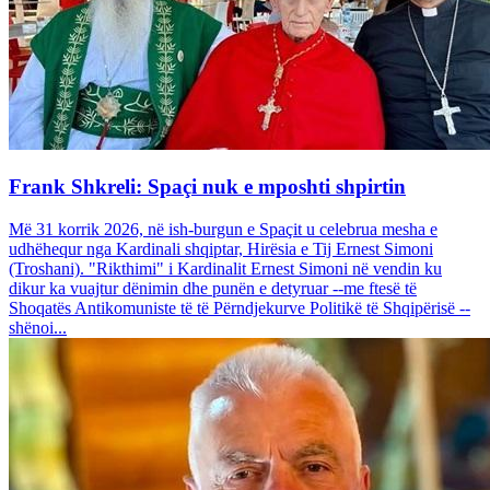
Frank Shkreli: Spaçi nuk e mposhti shpirtin
Më 31 korrik 2026, në ish-burgun e Spaçit u celebrua mesha e
udhëhequr nga Kardinali shqiptar, Hirësia e Tij Ernest Simoni
(Troshani). "Rikthimi" i Kardinalit Ernest Simoni në vendin ku
dikur ka vuajtur dënimin dhe punën e detyruar --me ftesë të
Shoqatës Antikomuniste të të Përndjekurve Politikë të Shqipërisë --
shënoi...