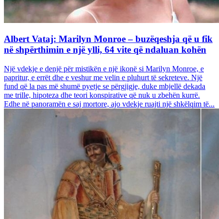
Albert Vataj: Marilyn Monroe – buzëqeshja që u fik
në shpërthimin e një ylli, 64 vite që ndaluan kohën
Një vdekje e denjë për mistikën e një ikonë si Marilyn Monroe, e
papritur, e errët dhe e veshur me velin e pluhurt të sekreteve. Një
fund që la pas më shumë pyetje se përgjigje, duke mbjellë dekada
me trille, hipoteza dhe teori konspirative që nuk u zbehën kurrë.
Edhe në panoramën e saj mortore, ajo vdekje ruajti një shkëlqim të...