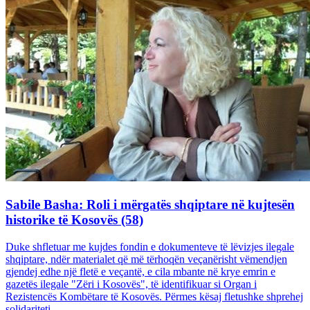
Sabile Basha: Roli i mërgatës shqiptare në kujtesën
historike të Kosovës (58)
Duke shfletuar me kujdes fondin e dokumenteve të lëvizjes ilegale
shqiptare, ndër materialet që më tërhoqën veçanërisht vëmendjen
gjendej edhe një fletë e veçantë, e cila mbante në krye emrin e
gazetës ilegale "Zëri i Kosovës", të identifikuar si Organ i
Rezistencës Kombëtare të Kosovës. Përmes kësaj fletushke shprehej
solidariteti...