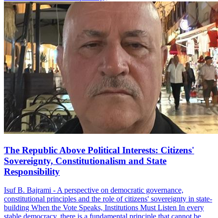
The Republic Above Political Interests: Citizens'
Sovereignty, Constitutionalism and State
Responsibility
Isuf B. Bajrami - A perspective on democratic governance,
constitutional principles and the role of citizens' sovereignty in state-
building When the Vote Speaks, Institutions Must Listen In every
stable democracy, there is a fundamental principle that cannot be