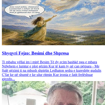
Shyqyri Fejzo: Besimi dhe Shpresa
Ti mbahu vëllai im i mirë Besim Të dy ecim bashkë nga e mbara
Ndjehem e lumtur e plot gëzim Kur të kam ty që çan përpara - Me
fjalë gëzimi ti na mbush shpirtin Ledhaton sedra e kureshtje gudulis
Ç'far ke që shumë e ke ulur ritmin Kur ironia e fatit frelëshuar
gjezdis...