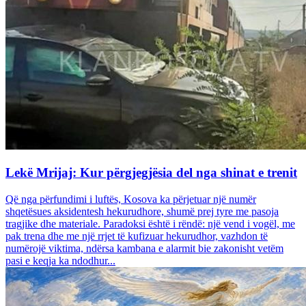
Lekë Mrijaj: Kur përgjegjësia del nga shinat e trenit
Që nga përfundimi i luftës, Kosova ka përjetuar një numër
shqetësues aksidentesh hekurudhore, shumë prej tyre me pasoja
tragjike dhe materiale. Paradoksi është i rëndë: një vend i vogël, me
pak trena dhe me një rrjet të kufizuar hekurudhor, vazhdon të
numërojë viktima, ndërsa kambana e alarmit bie zakonisht vetëm
pasi e keqja ka ndodhur...