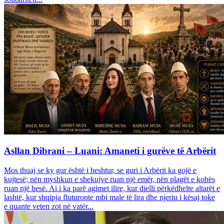
Asllan Dibrani – Luani: Amaneti i gurëve të Arbërit
Mos thuaj se ky gur është i heshtur, se guri i Arbërit ka gojë e
kujtesë; nën myshkun e shekujve ruan një emër, nën plagët e kohës
ruan një besë. Ai i ka parë agimet ilire, kur dielli përkëdhelte altarët e
lashtë, kur shqipja fluturonte mbi male të lira dhe njeriu i kësaj toke
e quante veten zot në vatër...