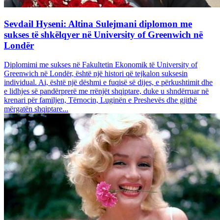
Sevdail Hyseni: Altina Sulejmani diplomon me
sukses të shkëlqyer në University of Greenwich në
Londër
Diplomimi me sukses në Fakultetin Ekonomik të University of
Greenwich në Londër, është një histori që tejkalon suksesin
individual. Ai, është një dëshmi e fuqisë së dijes, e përkushtimit dhe
e lidhjes së pandërprerë me rrënjët shqiptare, duke u shndërruar në
krenari për familjen, Tërnocin, Luginën e Preshevës dhe gjithë
mërgatën shqiptare...