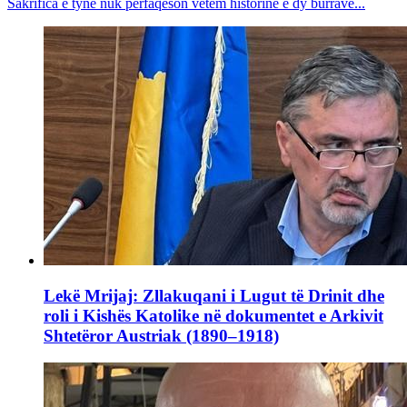
Sakrifica e tyne nuk përfaqëson vetëm historinë e dy burrave...
Lekë Mrijaj: Zllakuqani i Lugut të Drinit dhe
roli i Kishës Katolike në dokumentet e Arkivit
Shtetëror Austriak (1890–1918)