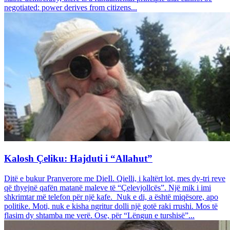
negotiated: power derives from citizens...
Kalosh Çeliku: Hajduti i “Allahut”
Ditë e bukur Pranverore me DieIl. Qielli, i kaltërt lot, mes dy-tri reve
që thyejnë qafën matanë maleve të “Çelevjollcës”. Një mik i imi
shkrimtar më telefon për një kafe. Nuk e di, a është miqësore, apo
politike. Moti, nuk e kisha ngritur dolli një gotë raki rrushi. Mos të
flasim dy shtamba me verë. Ose, për “Lëngun e turshisë”...