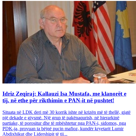
Idriz Zeqiraj: Kallauzi Isa Mustafa, me klanorët e
tij, në ethe për rikthimin e PAN-it në pushtet!
Situata në LDK deri më 30 korrik ishte në krizën më të thellë, gjatë
një dekade e gjysmë. Një grup të pakënaqurish, në hierarkinë
partiake, të porositur dhe të mbështetur nga PAN-i, sidomos, nga
PDK-ja, provuan ta bëjnë puçin mafioz, kundër kryetarit Lumir
Abdixhikut dhe Lidershipit të tij.,,