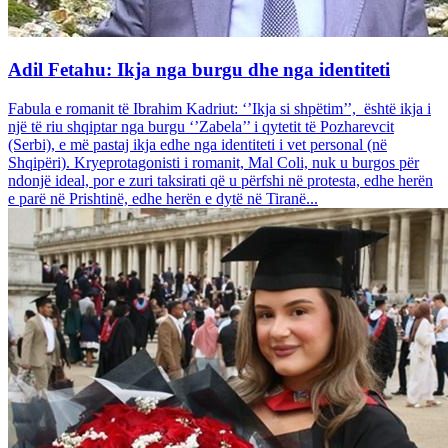
Adil Fetahu: Ikja nga burgu dhe nga identiteti
Fabula e romanit të Ibrahim Kadriut: ‘’Ikja si shpëtim’’, është ikja i
një të riu shqiptar nga burgu ‘’Zabela’’ i qytetit të Pozharevcit
(Serbi), e më pastaj ikja edhe nga identiteti i vet personal (në
Shqipëri). Kryeprotagonisti i romanit, Mal Coli, nuk u burgos për
ndonjë ideal, por e zuri taksirati që u përfshi në protesta, edhe herën
e parë në Prishtinë, edhe herën e dytë në Tiranë...