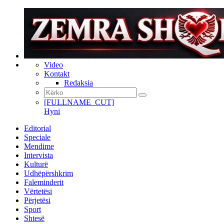
Video
Kontakt
Redaksia
[FULLNAME_CUT]
Hyni
Editorial
Speciale
Mendime
Intervista
Kulturë
Udhëpërshkrim
Faleminderit
Vërtetësi
Përjetësi
Sport
Shtesë