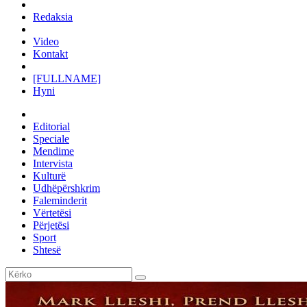
Redaksia
Video
Kontakt
[FULLNAME]
Hyni
Editorial
Speciale
Mendime
Intervista
Kulturë
Udhëpërshkrim
Faleminderit
Vërtetësi
Përjetësi
Sport
Shtesë