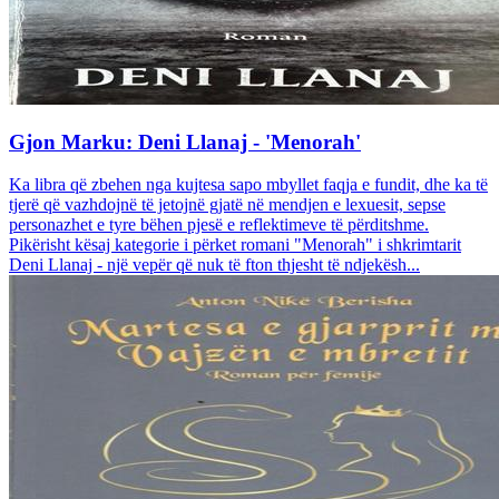
Gjon Marku: Deni Llanaj - 'Menorah'
Ka libra që zbehen nga kujtesa sapo mbyllet faqja e fundit, dhe ka të
tjerë që vazhdojnë të jetojnë gjatë në mendjen e lexuesit, sepse
personazhet e tyre bëhen pjesë e reflektimeve të përditshme.
Pikërisht kësaj kategorie i përket romani "Menorah" i shkrimtarit
Deni Llanaj - një vepër që nuk të fton thjesht të ndjekësh...