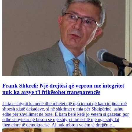
Frank Shkreli: Një drejtësi që vepron me integritet
nuk ka arsye t’i frikësohet transparencës
Liria e shtypit ka qenë dhe mbetet një nga temat që kam trajtuar më
shpesh gjatë dekadave, si në shkrimet e mia për Shqipërinë, ashtu
edhe për zhvillimet në botë. E kam bërë këtë jo vetëm si gazetar, por
edhe si qytetar që beson se një shtyp i lirë është një nga shtyllat
themelore të demokracisë. Ai nuk mbron vetëm të drejtën e...