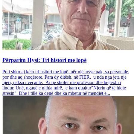
Përparim Hysi: Tri histori me lopë
Po i shkruaj këto tri hsitori me lopë, për një arsye pak, sa personale,
por dhe aq shoqërore. Para dy ditësh, në FIER, u nda nga jeta një
njeri, paksa i veçantë. Ai qe shofer me profesion dhe bejtexhi i
lindur. Unë, ngaqë e njihja mirë, e kam quajtur"Njeriu që të hiqte
stresin". Dhe i tillë ka qenë dhe ka mbetur në mendjet e...