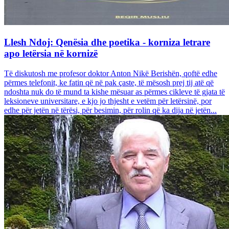
Llesh Ndoj: Qenësia dhe poetika - korniza letrare
apo letërsia në kornizë
Të diskutosh me profesor doktor Anton Nikë Berishën, qoftë edhe
përmes telefonit, ke fatin që në pak çaste, të mësosh prej tij atë që
ndoshta nuk do të mund ta kishe mësuar as përmes cikleve të gjata të
leksioneve universitare, e kjo jo thjesht e vetëm për letërsinë, por
edhe për jetën në tërësi, për besimin, për rolin që ka dija në jetën...