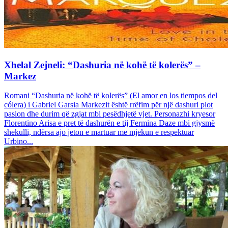
Xhelal Zejneli: “Dashuria në kohë të kolerës” –
Markez
Romani “Dashuria në kohë të kolerës” (El amor en los tiempos del
cólera) i Gabriel Garsia Markezit është rrëfim për një dashuri plot
pasion dhe durim që zgjat mbi pesëdhjetë vjet. Personazhi kryesor
Florentino Arisa e pret të dashurën e tij Fermina Daze mbi gjysmë
shekulli, ndërsa ajo jeton e martuar me mjekun e respektuar
Urbino...