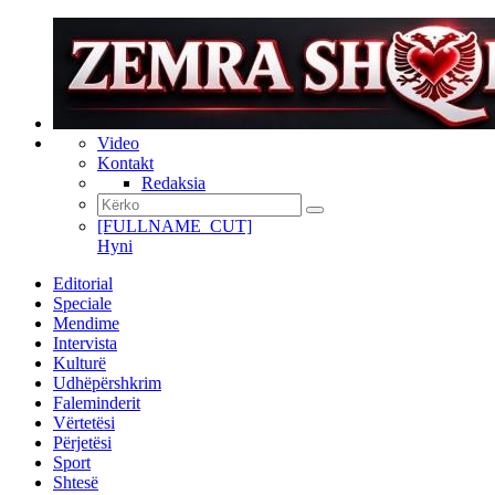
Video
Kontakt
Redaksia
[FULLNAME_CUT]
Hyni
Editorial
Speciale
Mendime
Intervista
Kulturë
Udhëpërshkrim
Faleminderit
Vërtetësi
Përjetësi
Sport
Shtesë