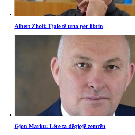
Albert Zholi: Fjalë të urta për librin
Gjon Marku: Lëre ta dëgjojë zemrën