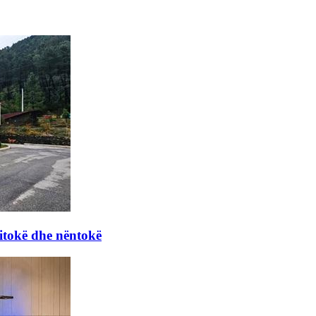
itokë dhe nëntokë