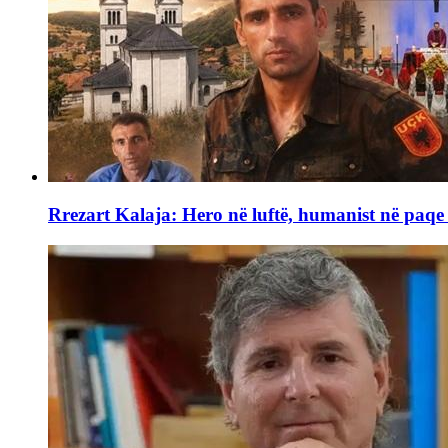
Rrezart Kalaja: Hero në luftë, humanist në paq