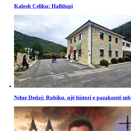
Kalosh Çeliku: Halldupi
Ndue Dedaj: Rubiku, një histori e pazakontë mb