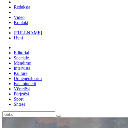
Redaksia
Video
Kontakt
[FULLNAME]
Hyni
Editorial
Speciale
Mendime
Intervista
Kulturë
Udhëpërshkrim
Faleminderit
Vërtetësi
Përjetësi
Sport
Shtesë