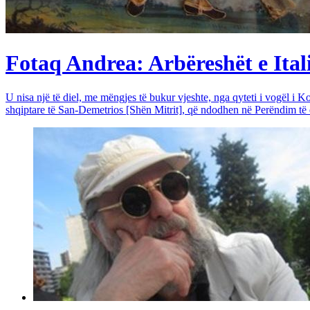
Fotaq Andrea: Arbëreshët e Itali
U nisa një të diel, me mëngjes të bukur vjeshte, nga qyteti i vogël i Ko
shqiptare të San-Demetrios [Shën Mitrit], që ndodhen në Perëndim të qy