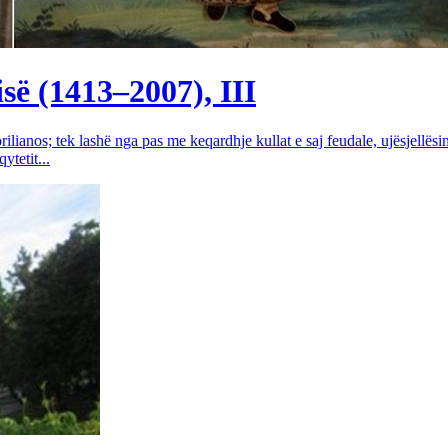
së (1413–2007), III
rilianos; tek lashë nga pas me keqardhje kullat e saj feudale, ujësjellës
tetit...