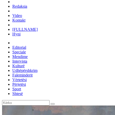
Redaksia
Video
Kontakt
[FULLNAME]
Hyni
Editorial
Speciale
Mendime
Intervista
Kulturë
Udhëpërshkrim
Faleminderit
Vërtetësi
Përjetësi
Sport
Shtesë