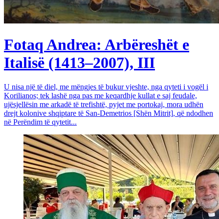
Fotaq Andrea: Arbëreshët e
Italisë (1413–2007), III
U nisa një të diel, me mëngjes të bukur vjeshte, nga qyteti i vogël i
Korilianos; tek lashë nga pas me keqardhje kullat e saj feudale,
ujësjellësin me arkadë të trefishtë, pyjet me portokaj, mora udhën
drejt kolonive shqiptare të San-Demetrios [Shën Mitrit], që ndodhen
në Perëndim të qytetit...