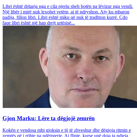
Libri është dritarja nga e cila njeriu sheh botën pa lëvizur nga vendi.
Një libër i mirë nuk lexohet vetëm, ai të ndryshon. Aty ku mbaron
padija, fillon libri. Libri është miku që nuk të tradhton kurrë. Çdo
faqe libri është një hap drejt urtësisë...
Gjon Marku: Lëre ta dëgjojë zemrën
Kokën e vendosa mbi gjoksin e tij të zhveshur dhe dëgjoja ritmin e
zemrës që i rrihte pa ndërprerje. Ai flinte, kurse unë doja ta ndieja