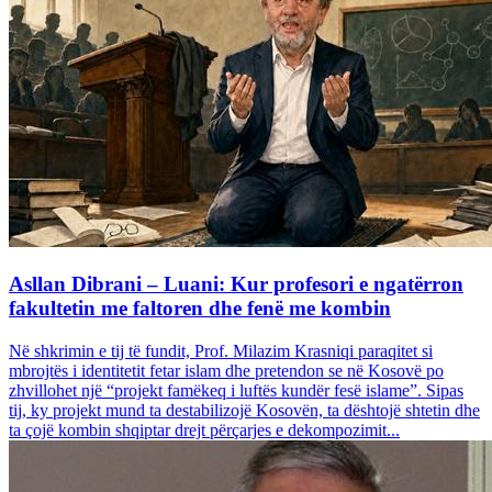
Asllan Dibrani – Luani: Kur profesori e ngatërron
fakultetin me faltoren dhe fenë me kombin
Në shkrimin e tij të fundit, Prof. Milazim Krasniqi paraqitet si
mbrojtës i identitetit fetar islam dhe pretendon se në Kosovë po
zhvillohet një “projekt famëkeq i luftës kundër fesë islame”. Sipas
tij, ky projekt mund ta destabilizojë Kosovën, ta dështojë shtetin dhe
ta çojë kombin shqiptar drejt përçarjes e dekompozimit...