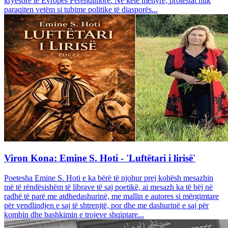
kryesore të Evropës Perëndimore. Në këtë mënyrë, protestat nuk
paraqiten vetëm si tubime politike të diasporës...
Viron Kona: Emine S. Hoti - 'Luftëtari i lirisë'
Poetesha Emine S. Hoti e ka bërë të njohur prej kohësh mesazhin
më të rëndësishëm të librave të saj poetikë, ai mesazh ka të bëj në
radhë të parë me atdhedashurinë, me mallin e autores si mërgimtare
për vendlindjen e saj të shtrenjtë, por dhe me dashurinë e saj për
kombin dhe bashkimin e trojeve shqiptare...