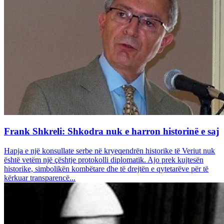
Frank Shkreli: Shkodra nuk e harron historinë e saj
Hapja e një konsullate serbe në kryeqendrën historike të Veriut nuk
është vetëm një çështje protokolli diplomatik. Ajo prek kujtesën
historike, simbolikën kombëtare dhe të drejtën e qytetarëve për të
kërkuar transparencë...