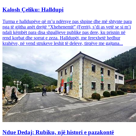
Kalosh Çeliku: Halldupi
Turma e halldupëve që m’u ndërsye pas shpine dhe më shtynte para
nga të gjitha anët drejtë “Xhehenemit” (Ferrit), s’di as vetë se si m’i
ndali këmbët para disa shpalljeve publike pas dere, ku prisnin në
rend korbat dhe sorrat e zeza. Halldupët, me ferexhetë hedhur
krahëve, në vend strukeve leshit të deleve, tirqëve me gajtana...
Ndue Dedaj: Rubiku, një histori e pazakontë