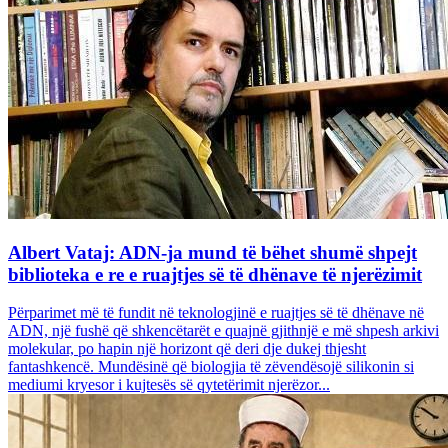
Albert Vataj: ADN-ja mund të bëhet shumë shpejt
biblioteka e re e ruajtjes së të dhënave të njerëzimit
Përparimet më të fundit në teknologjinë e ruajtjes së të dhënave në
ADN, një fushë që shkencëtarët e quajnë gjithnjë e më shpesh arkivi
molekular, po hapin një horizont që deri dje dukej thjesht
fantashkencë. Mundësinë që biologjia të zëvendësojë silikonin si
mediumi kryesor i kujtesës së qytetërimit njerëzor...