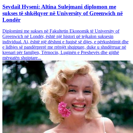
Sevdail Hyseni: Altina Sulejmani diplomon me
sukses të shkëlqyer në University of Greenwich në
Londër
Diplomimi me sukses në Fakultetin Ekonomik të University of
Greenwich në Londër, është një histori që tejkalon suksesin
individual. Ai, është një dëshmi e fuqisë së dijes, e përkushtimit dhe
e lidhjes së pandërprerë me rrënjët shqiptare, duke u shndërruar në
krenari për familjen, Tërnocin, Luginën e Preshevës dhe gjithë
mërgatën shqiptare...