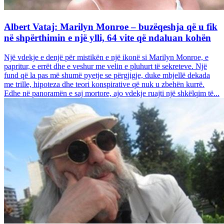
Albert Vataj: Marilyn Monroe – buzëqeshja që u fik
në shpërthimin e një ylli, 64 vite që ndaluan kohën
Një vdekje e denjë për mistikën e një ikonë si Marilyn Monroe, e
papritur, e errët dhe e veshur me velin e pluhurt të sekreteve. Një
fund që la pas më shumë pyetje se përgjigje, duke mbjellë dekada
me trille, hipoteza dhe teori konspirative që nuk u zbehën kurrë.
Edhe në panoramën e saj mortore, ajo vdekje ruajti një shkëlqim të...