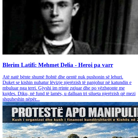
Blerim Latifi: Mehmet Delia - Heroi pa varr
Atë natë bënte shumë ftohtë dhe qentë nuk pushonin së lehuri.
Duket se kishin nuhatur lëvizje njerëzish të panjohur në katundin e
mbuluar nga terri. Gjyshi im rrinte zgjuar dhe po vëzhgonte me
kujdes. Diku, në fund të lamës, u dalluan tri silueta njerëzish që mezi
shquheshin nëpër...