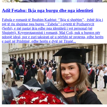
Adil Fetahu: Ikja nga burgu dhe nga identiteti
Fabula e romanit të Ibrahim Kadriut: ‘’Ikja si shpëtim’’, është ikja i
një të riu shqiptar nga burgu ‘’Zabela’’ i qytetit të Pozharevcit
(Serbi), e më pastaj ikja edhe nga identiteti i vet personal (në
Shqipëri). Kryeprotagonisti i romanit, Mal Coli, nuk u burgos për
ndonjë ideal, por e zuri taksirati që u përfshi në protesta, edhe herën
e parë në Prishtinë, edhe herën e dytë në Tiranë...