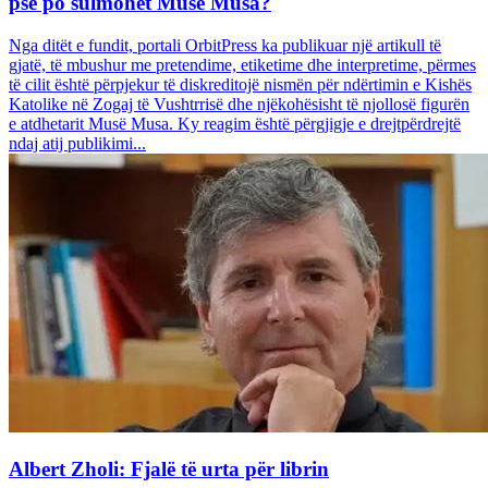
pse po sulmohet Musë Musa?
Nga ditët e fundit, portali OrbitPress ka publikuar një artikull të
gjatë, të mbushur me pretendime, etiketime dhe interpretime, përmes
të cilit është përpjekur të diskreditojë nismën për ndërtimin e Kishës
Katolike në Zogaj të Vushtrrisë dhe njëkohësisht të njollosë figurën
e atdhetarit Musë Musa. Ky reagim është përgjigje e drejtpërdrejtë
ndaj atij publikimi...
Albert Zholi: Fjalë të urta për librin