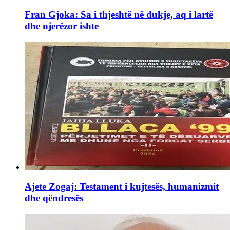
Fran Gjoka: Sa i thjeshtë në dukje, aq i lartë
dhe njerëzor ishte
Ajete Zogaj: Testament i kujtesës, humanizmit
dhe qëndresës