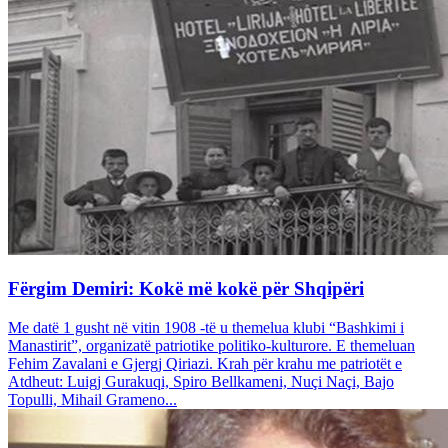
Fërgim Demiri: Kokë më kokë për Shqipëri
Me datë 1 gusht në vitin 1908 -të u themelua klubi “Bashkimi i
Manastirit”, organizatë patriotike politiko-kulturore. E themeluan
Fehim Zavalani e Gjergj Qiriazi. Krah për krahu me patriotët e
Atdheut: Luigj Gurakuqi, Spiro Bellkameni, Nuçi Naçi, Bajo
Topulli, Mihail Grameno...