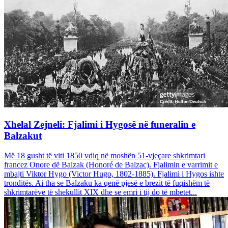
Xhelal Zejneli: Fjalimi i Hygosë në funeralin e
Balzakut
Më 18 gusht të viti 1850 vdiq në moshën 51-vjeçare shkrimtari
francez Onore dë Balzak (Honoré de Balzac). Fjalimin e varrimit e
mbajti Viktor Hygo (Victor Hugo, 1802-1885). Fjalimi i Hygos ishte
tronditës. Ai tha se Balzaku ka qenë pjesë e brezit të fuqishëm të
shkrimtarëve të shekullit XIX dhe se emri i tij do të mbetet...