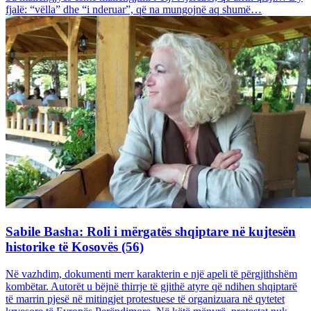
fjalë: “vëlla” dhe “i nderuar”, që na mungojnë aq shumë…
Sabile Basha: Roli i mërgatës shqiptare në kujtesën
historike të Kosovës (56)
Në vazhdim, dokumenti merr karakterin e një apeli të përgjithshëm
kombëtar. Autorët u bëjnë thirrje të gjithë atyre që ndihen shqiptarë
të marrin pjesë në mitingjet protestuese të organizuara në qytetet