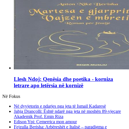
Llesh Ndoj: Qenësia dhe poetika - korniza
letrare apo letërsia në kornizë
Në Fokus
Në dyvjetorin e ndarjes nga jeta të Ismail Kadaresë
Jahja Drançolli: Është ndarë nga jeta në moshën 89-vjeçare
Akademik Prof. Emin Riza
Edison Ypi: Çemerrica mon amour
Fejzulla Berisha: Arbëreshët e Italisë – paradigma e