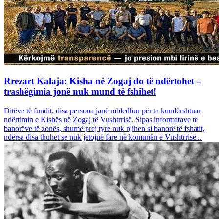
Rrezart Kalaja: Kisha në Zogaj do të ndërtohet –
trashëgimia jonë nuk mund të fshihet!
Ditëve të fundit, disa persona janë mbledhur për ta kundërshtuar
ndërtimin e Kishës në Zogaj të Vushtrrisë. Sipas informatave të
banorëve të zonës, shumë prej tyre nuk njihen si banorë të fshatit,
ndërsa disa thuhet se nuk jetojnë fare në komunën e Vushtrrisë...