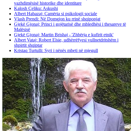
vazhdimësisë historike dhe identitare
Kalosh Çeliku: Askushi
Albert Habazaj: Çamëria si psikologji sociale
Vlash Prendi: Në Domgjon ku rrinë shqiponjat
Gjekë Gjonaj: Princi i gojëtarisë dhe mbledhësi i thesareve të
Malësisë
Gjekë Gjonaj: Martin Brishaj - 'Zhbërja e kufirit etnik'
Albert Vataj: Robert Elsie, udhërrëfyesi vullnetdritshëm i
shpirtit shqiptar
Kristaq Turtulli: Syri i nënës mbeti në mjegull