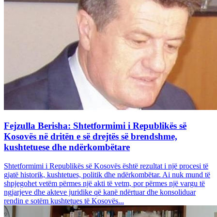
Fejzulla Berisha: Shtetformimi i Republikës së
Kosovës në dritën e së drejtës së brendshme,
kushtetuese dhe ndërkombëtare
Shtetformimi i Republikës së Kosovës është rezultat i një procesi të
gjatë historik, kushtetues, politik dhe ndërkombëtar. Ai nuk mund të
shpjegohet vetëm përmes një akti të vetm, por përmes një vargu të
ngjarjeve dhe akteve juridike që kanë ndërtuar dhe konsoliduar
rendin e sotëm kushtetues të Kosovës...