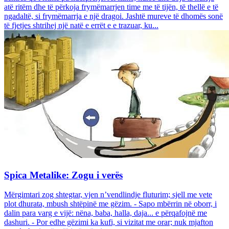
atë ritëm dhe të përkoja frymëmarrjen time me të tijën, të thellë e të
ngadaltë, si frymëmarrja e një dragoi. Jashtë mureve të dhomës sonë
të fjetjes shtrihej një natë e errët e e trazuar, ku...
Spica Metalike: Zogu i verës
Mërgimtari zog shtegtar, vjen n’vendlindje fluturim; sjell me vete
plot dhurata, mbush shtëpinë me gëzim. - Sapo mbërrin në oborr, i
dalin para varg e vijë: nëna, baba, halla, daja... e përqafojnë me
dashuri. - Por edhe gëzimi ka kufi, si vizitat me orar; nuk mjafton