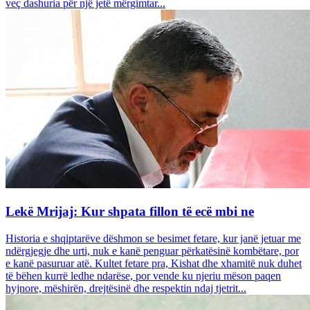
veç dashuria për një jetë mërgimtar...
Lekë Mrijaj: Kur shpata fillon të ecë mbi ne
Historia e shqiptarëve dëshmon se besimet fetare, kur janë jetuar me
ndërgjegje dhe urti, nuk e kanë penguar përkatësinë kombëtare, por
e kanë pasuruar atë. Kultet fetare pra, Kishat dhe xhamitë nuk duhet
të bëhen kurrë ledhe ndarëse, por vende ku njeriu mëson paqen
hyjnore, mëshirën, drejtësinë dhe respektin ndaj tjetrit...