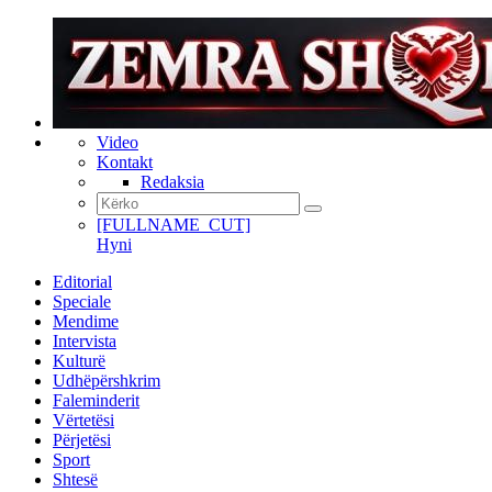
Video
Kontakt
Redaksia
[FULLNAME_CUT]
Hyni
Editorial
Speciale
Mendime
Intervista
Kulturë
Udhëpërshkrim
Faleminderit
Vërtetësi
Përjetësi
Sport
Shtesë