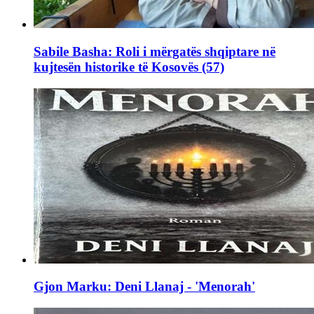
Sabile Basha: Roli i mërgatës shqiptare në
kujtesën historike të Kosovës (57)
Gjon Marku: Deni Llanaj - 'Menorah'