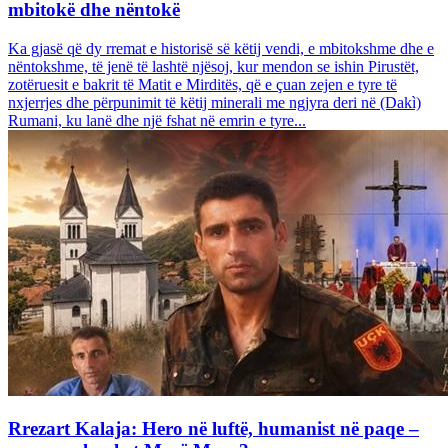
mbitokë dhe nëntokë
Ka gjasë që dy rremat e historisë së këtij vendi, e mbitokshme dhe e
nëntokshme, të jenë të lashtë njësoj, kur mendon se ishin Pirustët,
zotëruesit e bakrit të Matit e Mirditës, që e çuan zejen e tyre të
nxjerrjes dhe përpunimit të këtij minerali me ngjyra deri në (Dakì)
Rumani, ku lanë dhe një fshat në emrin e tyre...
Rrezart Kalaja: Hero në luftë, humanist në paqe –