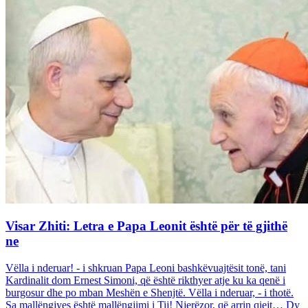
Visar Zhiti: Letra e Papa Leonit është për të gjithë
ne
Vëlla i nderuar! - i shkruan Papa Leoni bashkëvuajtësit tonë, tani
Kardinalit dom Ernest Simoni, që është rikthyer atje ku ka qenë i
burgosur dhe po mban Meshën e Shenjtë. Vëlla i nderuar, - i thotë.
Sa mallëngjyes është mallëngjimi i Tij! Njerëzor, që arrin qiejt… Dy