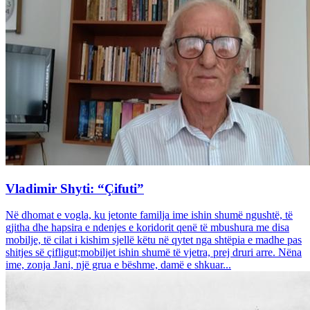
Vladimir Shyti: “Çifuti”
Në dhomat e vogla, ku jetonte familja ime ishin shumë ngushtë, të
gjitha dhe hapsira e ndenjes e koridorit qenë të mbushura me disa
mobilje, të cilat i kishim sjellë këtu në qytet nga shtëpia e madhe pas
shitjes së çifligut;mobiljet ishin shumë të vjetra, prej druri arre. Nëna
ime, zonja Jani, një grua e bëshme, damë e shkuar...