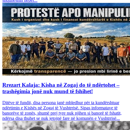
shquheshin nëpër...
Rrezart Kalaja: Kisha në Zogaj do të ndërtohet –
trashëgimia jonë nuk mund të fshihet!
Ditëve të fundit, disa persona janë mbledhur për ta kundërshtuar
ndërtimin e Kishës në Zogaj të Vushtrrisë. Sipas informatave të
banorëve të zonës, shumë prej tyre nuk njihen si banorë të fshatit,
ndërsa disa thuhet se nuk jetojnë fare në komunën e Vushtrrisë...