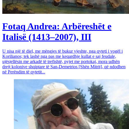
Fotaq Andrea: Arbëreshët e
Italisë (1413–2007), III
U nisa një të diel, me mëngjes të bukur vjeshte, nga qyteti i vogël i
Korilianos; tek lashë nga pas me keqardhje kullat e saj feudale,
ujësjellësin me arkadë të trefishtë, pyjet me portokaj, mora udhën
drejt kolonive shqiptare të San-Demetrios [Shën Mitrit], që ndodhen
në Perëndim të qytetit...