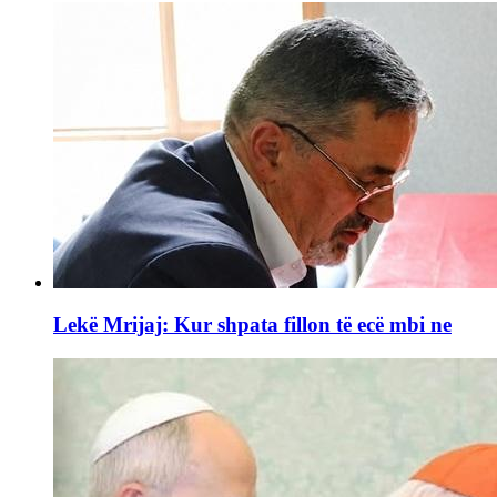
Lekë Mrijaj: Kur shpata fillon të ecë mbi ne