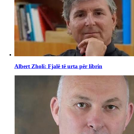
Albert Zholi: Fjalë të urta për librin