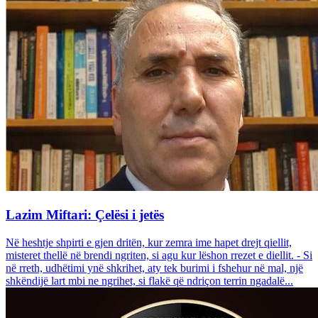
Lazim Miftari: Çelësi i jetës
Në heshtje shpirti e gjen dritën, kur zemra ime hapet drejt qiellit,
misteret thellë në brendi ngriten, si agu kur lëshon rrezet e diellit. - Si
në rreth, udhëtimi ynë shkrihet, aty tek burimi i fshehur në mal, një
shkëndijë lart mbi ne ngrihet, si flakë që ndriçon terrin ngadalë...