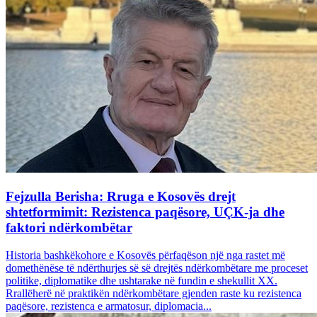
Fejzulla Berisha: Rruga e Kosovës drejt
shtetformimit: Rezistenca paqësore, UÇK-ja dhe
faktori ndërkombëtar
Historia bashkëkohore e Kosovës përfaqëson një nga rastet më
domethënëse të ndërthurjes së së drejtës ndërkombëtare me proceset
politike, diplomatike dhe ushtarake në fundin e shekullit XX.
Rrallëherë në praktikën ndërkombëtare gjenden raste ku rezistenca
paqësore, rezistenca e armatosur, diplomacia...