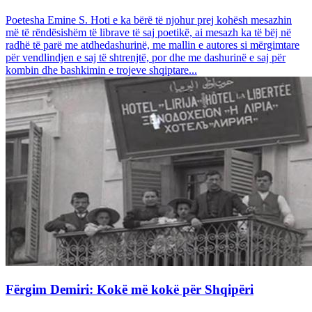
Poetesha Emine S. Hoti e ka bërë të njohur prej kohësh mesazhin
më të rëndësishëm të librave të saj poetikë, ai mesazh ka të bëj në
radhë të parë me atdhedashurinë, me mallin e autores si mërgimtare
për vendlindjen e saj të shtrenjtë, por dhe me dashurinë e saj për
kombin dhe bashkimin e trojeve shqiptare...
Fërgim Demiri: Kokë më kokë për Shqipëri