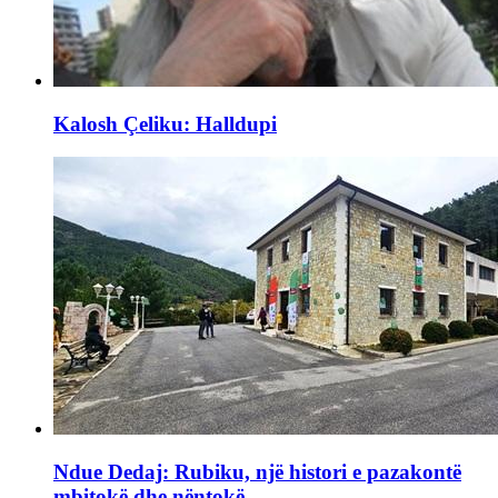
Kalosh Çeliku: Halldupi
Ndue Dedaj: Rubiku, një histori e pazakontë
mbitokë dhe nëntokë