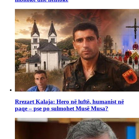
Rrezart Kalaja: Hero në luftë, humanist në
paqe – pse po sulmohet Musë Musa?