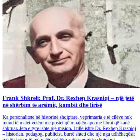
Frank Shkreli: Prof. Dr. Rexhep Krasniqi – një jetë
në shërbim të arsimit, kombit dhe lirisë
Ka personalitete në historinë shqiptare, veprimtaria e të cilëve nuk
mund të matet vetëm me postet që mbajtën apo me librat që kanë
shkruar. Jeta e tyre ishte një mision. I tillë ishte Dr. Rexhep Krasniqi
– historian, pedagog, publicist, burrë shteti dhe një nga udhëheqësit
më të shquar të mërgatës politike antikomuniste shqiptare...