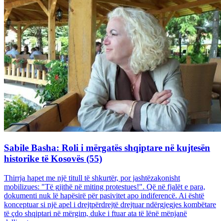
Sabile Basha: Roli i mërgatës shqiptare në kujtesën
historike të Kosovës (55)
Thirrja hapet me një titull të shkurtër, por jashtëzakonisht
mobilizues: "Të gjithë në miting protestues!". Që në fjalët e para,
dokumenti nuk lë hapësirë për pasivitet apo indiferencë. Ai është
konceptuar si një apel i drejtpërdrejtë drejtuar ndërgjegjes kombëtare
të çdo shqiptari në mërgim, duke i ftuar ata të lënë mënjanë