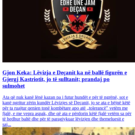
Gjon Keka: Lëvizja e Deçanit ka në ballë figurën e
Gjergj Kastriotit, jo të sulltanit; prandaj po
sulmohet
Ata që nuk kanë lënë kazan pa i futur hundët e për të ngrënë, sot e
kanë ngritur zërin kundër Lëvizjes së Deçanit, jo se ata e bëjnë këtë
për ta ruajtur qenien tonë kombëtare apo atë „tolerancë" vetëm me
fjalë, e me vepra aspak, dhe që ata e përdorin këtë fjalë vetëm sa për
të hedhur baltë dhe për të paragjykuar lëvizjen dhe themeluesit e
saj...