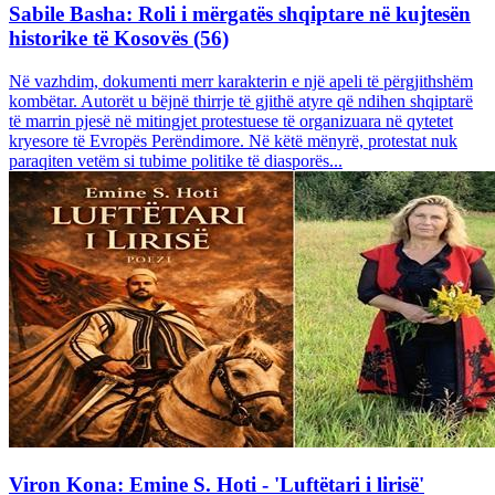
Sabile Basha: Roli i mërgatës shqiptare në kujtesën
historike të Kosovës (56)
Në vazhdim, dokumenti merr karakterin e një apeli të përgjithshëm
kombëtar. Autorët u bëjnë thirrje të gjithë atyre që ndihen shqiptarë
të marrin pjesë në mitingjet protestuese të organizuara në qytetet
kryesore të Evropës Perëndimore. Në këtë mënyrë, protestat nuk
paraqiten vetëm si tubime politike të diasporës...
Viron Kona: Emine S. Hoti - 'Luftëtari i lirisë'