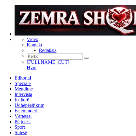
Video
Kontakt
Redaksia
[FULLNAME_CUT]
Hyni
Editorial
Speciale
Mendime
Intervista
Kulturë
Udhëpërshkrim
Faleminderit
Vërtetësi
Përjetësi
Sport
Shtesë