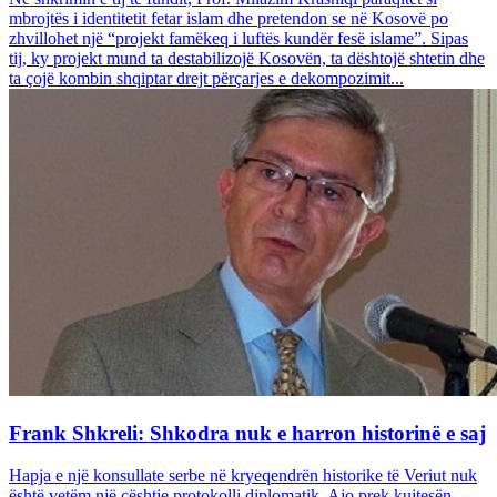
mbrojtës i identitetit fetar islam dhe pretendon se në Kosovë po
zhvillohet një “projekt famëkeq i luftës kundër fesë islame”. Sipas
tij, ky projekt mund ta destabilizojë Kosovën, ta dështojë shtetin dhe
ta çojë kombin shqiptar drejt përçarjes e dekompozimit...
Frank Shkreli: Shkodra nuk e harron historinë e saj
Hapja e një konsullate serbe në kryeqendrën historike të Veriut nuk
është vetëm një çështje protokolli diplomatik. Ajo prek kujtesën