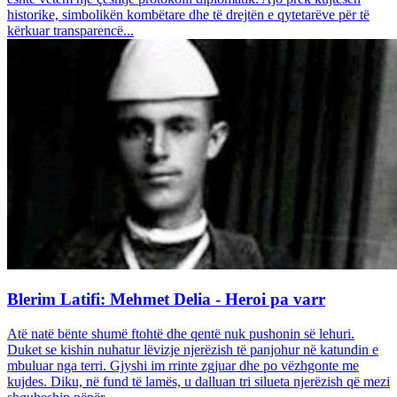
historike, simbolikën kombëtare dhe të drejtën e qytetarëve për të
kërkuar transparencë...
Blerim Latifi: Mehmet Delia - Heroi pa varr
Atë natë bënte shumë ftohtë dhe qentë nuk pushonin së lehuri.
Duket se kishin nuhatur lëvizje njerëzish të panjohur në katundin e
mbuluar nga terri. Gjyshi im rrinte zgjuar dhe po vëzhgonte me
kujdes. Diku, në fund të lamës, u dalluan tri silueta njerëzish që mezi