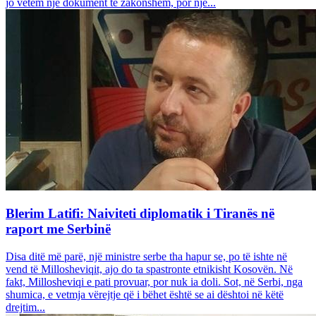
jo vetëm një dokument të zakonshëm, por një...
Blerim Latifi: Naiviteti diplomatik i Tiranës në
raport me Serbinë
Disa ditë më parë, një ministre serbe tha hapur se, po të ishte në
vend të Millosheviqit, ajo do ta spastronte etnikisht Kosovën. Në
fakt, Millosheviqi e pati provuar, por nuk ia doli. Sot, në Serbi, nga
shumica, e vetmja vërejtje që i bëhet është se ai dështoi në këtë
drejtim...