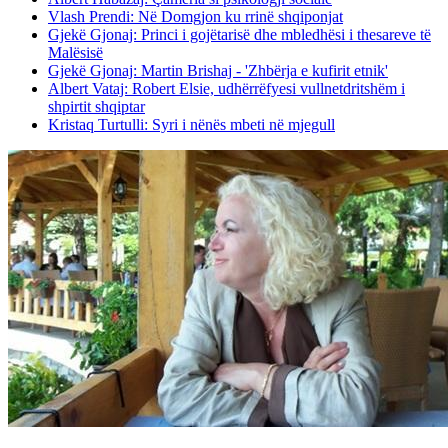
Vlash Prendi: Në Domgjon ku rrinë shqiponjat
Gjekë Gjonaj: Princi i gojëtarisë dhe mbledhësi i thesareve të
Malësisë
Gjekë Gjonaj: Martin Brishaj - 'Zhbërja e kufirit etnik'
Albert Vataj: Robert Elsie, udhërrëfyesi vullnetdritshëm i
shpirtit shqiptar
Kristaq Turtulli: Syri i nënës mbeti në mjegull