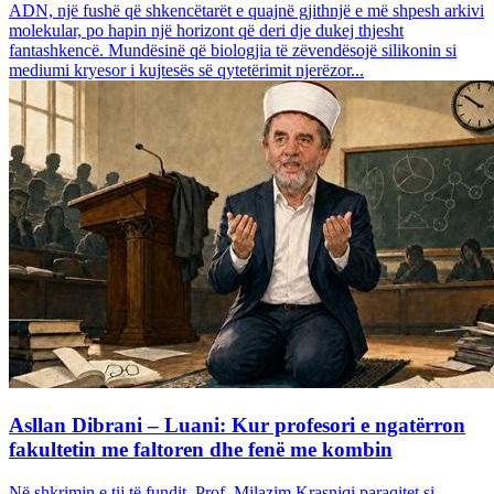
ADN, një fushë që shkencëtarët e quajnë gjithnjë e më shpesh arkivi
molekular, po hapin një horizont që deri dje dukej thjesht
fantashkencë. Mundësinë që biologjia të zëvendësojë silikonin si
mediumi kryesor i kujtesës së qytetërimit njerëzor...
Asllan Dibrani – Luani: Kur profesori e ngatërron
fakultetin me faltoren dhe fenë me kombin
Në shkrimin e tij të fundit, Prof. Milazim Krasniqi paraqitet si