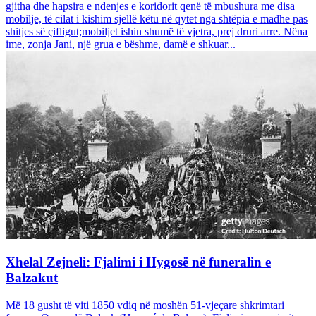
gjitha dhe hapsira e ndenjes e koridorit qenë të mbushura me disa
mobilje, të cilat i kishim sjellë këtu në qytet nga shtëpia e madhe pas
shitjes së çifligut;mobiljet ishin shumë të vjetra, prej druri arre. Nëna
ime, zonja Jani, një grua e bëshme, damë e shkuar...
Xhelal Zejneli: Fjalimi i Hygosë në funeralin e
Balzakut
Më 18 gusht të viti 1850 vdiq në moshën 51-vjeçare shkrimtari