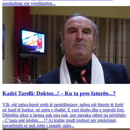
pandashme me vendlindjen...
Kadri Tarelli: Doktor...! – Ku ta pres faturën...?
Ylli, një mëso-burrë rreth të pesëdhjetave, ndjeu një therrje të fortë
në fund të barkut, në anën e djathë. E vuri dorën dhe e ngjeshi fort.
Dhimbja sikur u largua pak nga pak, por meraku mbeti pa përgjigje:
- Ç’pata unë kështu.....!? Ai kishte mjaft njohuri për mjekësinë,
pavarësisht se nuk ishte i zanatit, ndaj...