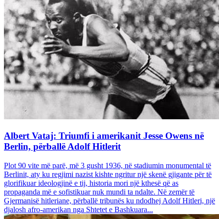
Albert Vataj: Triumfi i amerikanit Jesse Owens në
Berlin, përballë Adolf Hitlerit
Plot 90 vite më parë, më 3 gusht 1936, në stadiumin monumental të
Berlinit, aty ku regjimi nazist kishte ngritur një skenë gjigante për të
glorifikuar ideologjinë e tij, historia mori një kthesë që as
propaganda më e sofistikuar nuk mundi ta ndalte. Në zemër të
Gjermanisë hitleriane, përballë tribunës ku ndodhej Adolf Hitleri, një
djalosh afro-amerikan nga Shtetet e Bashkuara...