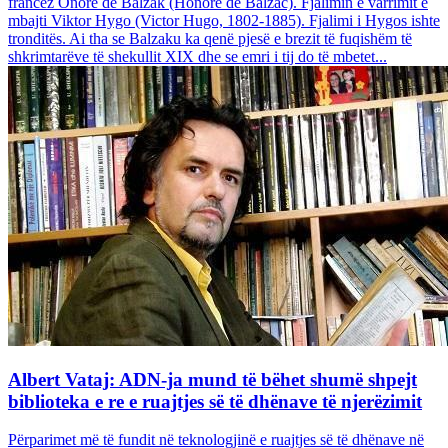
francez Onore dë Balzak (Honoré de Balzac). Fjalimin e varrimit e
mbajti Viktor Hygo (Victor Hugo, 1802-1885). Fjalimi i Hygos ishte
tronditës. Ai tha se Balzaku ka qenë pjesë e brezit të fuqishëm të
shkrimtarëve të shekullit XIX dhe se emri i tij do të mbetet...
Albert Vataj: ADN-ja mund të bëhet shumë shpejt
biblioteka e re e ruajtjes së të dhënave të njerëzimit
Përparimet më të fundit në teknologjinë e ruajtjes së të dhënave në