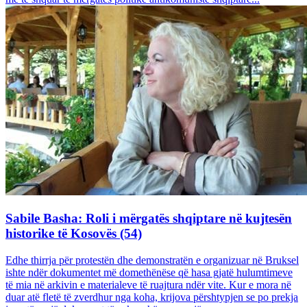
Sabile Basha: Roli i mërgatës shqiptare në kujtesën
historike të Kosovës (54)
Edhe thirrja për protestën dhe demonstratën e organizuar në Bruksel
ishte ndër dokumentet më domethënëse që hasa gjatë hulumtimeve
të mia në arkivin e materialeve të ruajtura ndër vite. Kur e mora në
duar atë fletë të zverdhur nga koha, krijova përshtypjen se po prekja