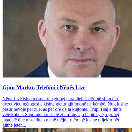
Gjon Marku: Telefoni i Nënës Lizë
Nëna Lizë ishte mësuar të zgjohej para diellit. Për më shumë se
dyzet vjet, mëngjesi e kishte gjetur gjithmonë në këmbë. Nuk kishte
pasur nevojë për zile, as për orë që ta kujtonte. Trupi i saj e dinte
vetë kohën. Sapo qielli niste të zbardhte, ajo hapte sytë, ngrihej
ngadalë dhe niste ditën me të njëjtin ritëm që kishte ndjekur për
gjithë jetën...