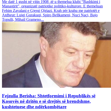
Me datë 1 gusht në vitin 1908 -të u themelua klubi “Bashkimi i
Manastirit”, organizatë patriotike politiko-kulturore. E themeluan
Fehim Zavalani e Gjergj Qiriazi. Krah për krahu me patriotët e
Atdheut: Luigj Gurakuqi, Spiro Bellkameni, Nuçi Naçi, Bajo
Topulli, Mihail Grameno...
Fejzulla Berisha: Shtetformimi i Republikës së
Kosovës në dritën e së drejtës së brendshme,
kushtetuese dhe ndërkombëtare