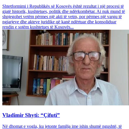
Shtetformimi i Republikës së Kosovës është rezultat i një procesi të
gjatë historik, kushtetues, politik dhe ndërkombëtar. Ai nuk mund të
shpjegohet vetëm përmes një akti të vetm, por përmes një vargu të
ngjarjeve dhe akteve juridike që kanë ndërtuar dhe konsoliduar
rendin e sotëm kushtetues të Kosovës...
Vladimir Shyti: “Çifuti”
Në dhomat e vogla, ku jetonte familja ime ishin shumë ngushtë, të