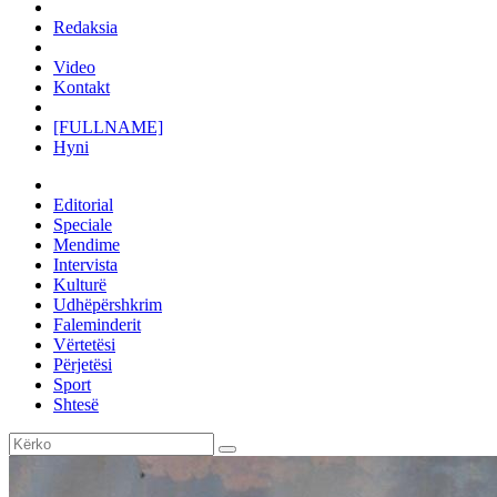
Redaksia
Video
Kontakt
[FULLNAME]
Hyni
Editorial
Speciale
Mendime
Intervista
Kulturë
Udhëpërshkrim
Faleminderit
Vërtetësi
Përjetësi
Sport
Shtesë