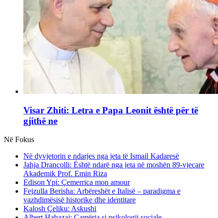
Visar Zhiti: Letra e Papa Leonit është për të
gjithë ne
Në Fokus
Në dyvjetorin e ndarjes nga jeta të Ismail Kadaresë
Jahja Drançolli: Është ndarë nga jeta në moshën 89-vjeçare
Akademik Prof. Emin Riza
Edison Ypi: Çemerrica mon amour
Fejzulla Berisha: Arbëreshët e Italisë – paradigma e
vazhdimësisë historike dhe identitare
Kalosh Çeliku: Askushi
Albert Habazaj: Çamëria si psikologji sociale