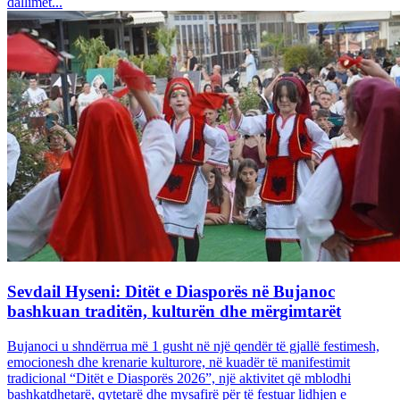
dallimet...
Sevdail Hyseni: Ditët e Diasporës në Bujanoc
bashkuan traditën, kulturën dhe mërgimtarët
Bujanoci u shndërrua më 1 gusht në një qendër të gjallë festimesh,
emocionesh dhe krenarie kulturore, në kuadër të manifestimit
tradicional “Ditët e Diasporës 2026”, një aktivitet që mblodhi
bashkatdhetarë, qytetarë dhe mysafirë për të festuar lidhjen e